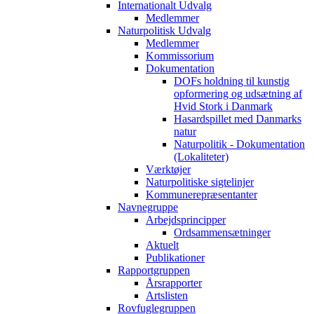
Internationalt Udvalg
Medlemmer
Naturpolitisk Udvalg
Medlemmer
Kommissorium
Dokumentation
DOFs holdning til kunstig
opformering og udsætning af
Hvid Stork i Danmark
Hasardspillet med Danmarks
natur
Naturpolitik - Dokumentation
(Lokaliteter)
Værktøjer
Naturpolitiske sigtelinjer
Kommunerepræsentanter
Navnegruppe
Arbejdsprincipper
Ordsammensætninger
Aktuelt
Publikationer
Rapportgruppen
Årsrapporter
Artslisten
Rovfuglegruppen