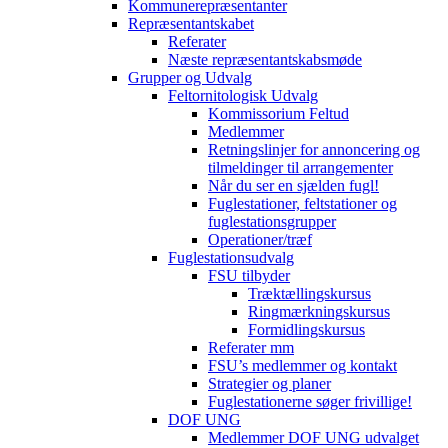
Kommunerepræsentanter
Repræsentantskabet
Referater
Næste repræsentantskabsmøde
Grupper og Udvalg
Feltornitologisk Udvalg
Kommissorium Feltud
Medlemmer
Retningslinjer for annoncering og
tilmeldinger til arrangementer
Når du ser en sjælden fugl!
Fuglestationer, feltstationer og
fuglestationsgrupper
Operationer/træf
Fuglestationsudvalg
FSU tilbyder
Træktællingskursus
Ringmærkningskursus
Formidlingskursus
Referater mm
FSU’s medlemmer og kontakt
Strategier og planer
Fuglestationerne søger frivillige!
DOF UNG
Medlemmer DOF UNG udvalget