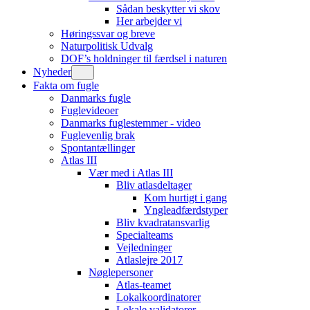
Sådan beskytter vi skov
Her arbejder vi
Høringssvar og breve
Naturpolitisk Udvalg
DOF’s holdninger til færdsel i naturen
Nyheder
Fakta om fugle
Danmarks fugle
Fuglevideoer
Danmarks fuglestemmer - video
Fuglevenlig brak
Spontantællinger
Atlas III
Vær med i Atlas III
Bliv atlasdeltager
Kom hurtigt i gang
Yngleadfærdstyper
Bliv kvadratansvarlig
Specialteams
Vejledninger
Atlaslejre 2017
Nøglepersoner
Atlas-teamet
Lokalkoordinatorer
Lokale validatorer