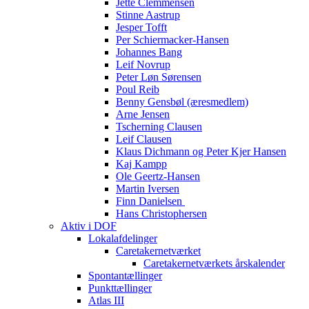
Jette Clemmensen
Stinne Aastrup
Jesper Tofft
Per Schiermacker-Hansen
Johannes Bang
Leif Novrup
Peter Løn Sørensen
Poul Reib
Benny Gensbøl (æresmedlem)
Arne Jensen
Tscherning Clausen
Leif Clausen
Klaus Dichmann og Peter Kjer Hansen
Kaj Kampp
Ole Geertz-Hansen
Martin Iversen
Finn Danielsen
Hans Christophersen
Aktiv i DOF
Lokalafdelinger
Caretakernetværket
Caretakernetværkets årskalender
Spontantællinger
Punkttællinger
Atlas III