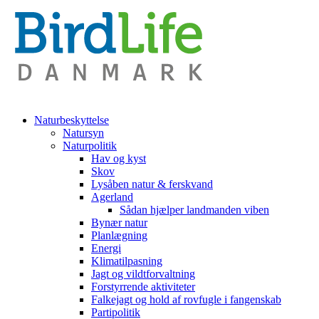
Naturbeskyttelse
Natursyn
Naturpolitik
Hav og kyst
Skov
Lysåben natur & ferskvand
Agerland
Sådan hjælper landmanden viben
Bynær natur
Planlægning
Energi
Klimatilpasning
Jagt og vildtforvaltning
Forstyrrende aktiviteter
Falkejagt og hold af rovfugle i fangenskab
Partipolitik