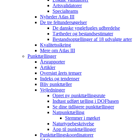
Artsvalidatorer
Specialteams
Nyheder Atlas III
De tre feltundersøgelser
De danske ynglefugles udbredelse
Tætheder og bestandsestimater
Bestandsoptællinger af 18 udvalgte arter
Kvalitetssikring
Mere om Atlas III
Punkttællinger
Årsrapporter
Artikler
Oversigt årets temaer
Indeks og tendenser
Bliv punkttæller
Vejledninger
Opret ny punkttællingsrute
Indtast udført tælling i DOFbasen
Se dine tidligere punkttællinger
Natpunkttælling
Stemmer i mørket
Naturtypebeskrivelse
App til punkttællinger
Punkttællingskoordinatorer