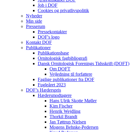
Job i DOF
Cookies og privatlivspolitik
Nyheder
Min side
Presserum
Pressekontakter
DOF's logo
Kontakt DOF
Publikationer
Publikationsbase
Ornitologisk fagbibliografi
Dansk Ornitologisk Forenings Tidsskrift (DOFT)
Om DOFT
Vejledning til forfattere
Faglige publikationer fra DOF
Fugleåret 2023
DOF’s Hæderspris
Hædersmodtagere
Hans Ulrik Skotte Møller
Kim Fischer
Henrik Wejdling
Thorkil Brandt
Jan Tøttrup Nielsen
Mogens Behnke-Pedersen