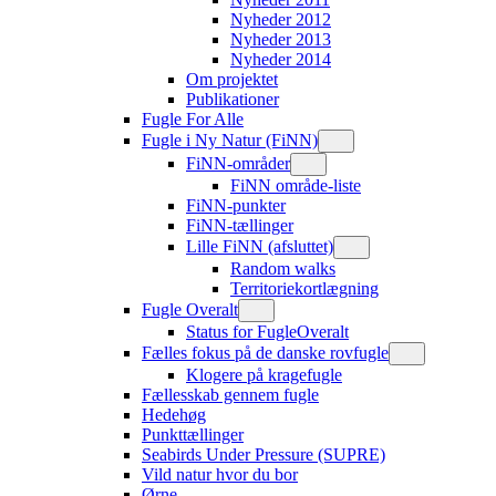
Nyheder 2012
Nyheder 2013
Nyheder 2014
Om projektet
Publikationer
Fugle For Alle
Fugle i Ny Natur (FiNN)
FiNN-områder
FiNN område-liste
FiNN-punkter
FiNN-tællinger
Lille FiNN (afsluttet)
Random walks
Territoriekortlægning
Fugle Overalt
Status for FugleOveralt
Fælles fokus på de danske rovfugle
Klogere på kragefugle
Fællesskab gennem fugle
Hedehøg
Punkttællinger
Seabirds Under Pressure (SUPRE)
Vild natur hvor du bor
Ørne