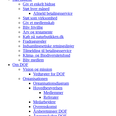
Giv et enkelt bidrag
Støt hver måned
Afmeld betalingsservice
Støt som virksomhed
Giv et medlemskab
Bliv frivillig
Arv og testamente
Køb på naturbutikken.dk
Fradragsregler
Indsamlingsetiske retningslinjer
Tilmelding til betalingsservice
Klima- og Biodiversitetsfond
Bliv medlem
Om DOF
Vision og mission
Vedtægter for DOF
Organisationen
Organisationsdiagram
Hovedbestyrelsen
Medlemmer
Referater
Medarbejdere
Overenskomst
Årsberetninger DOF
Årsregnskaber DOF