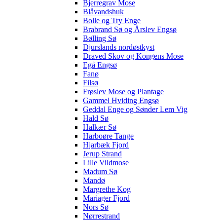
Bjerregrav Mose
Blåvandshuk
Bolle og Try Enge
Brabrand Sø og Årslev Engsø
Bølling Sø
Djurslands nordøstkyst
Draved Skov og Kongens Mose
Egå Engsø
Fanø
Filsø
Frøslev Mose og Plantage
Gammel Hviding Engsø
Geddal Enge og Sønder Lem Vig
Hald Sø
Halkær Sø
Harboøre Tange
Hjarbæk Fjord
Jerup Strand
Lille Vildmose
Madum Sø
Mandø
Margrethe Kog
Mariager Fjord
Nors Sø
Nørrestrand