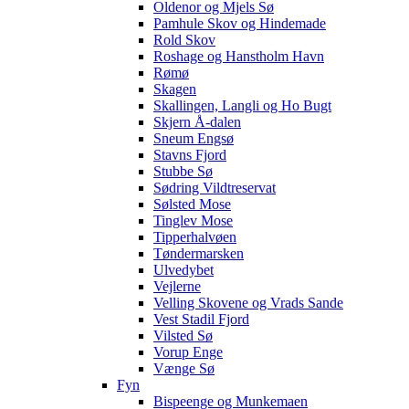
Oldenor og Mjels Sø
Pamhule Skov og Hindemade
Rold Skov
Roshage og Hanstholm Havn
Rømø
Skagen
Skallingen, Langli og Ho Bugt
Skjern Å-dalen
Sneum Engsø
Stavns Fjord
Stubbe Sø
Sødring Vildtreservat
Sølsted Mose
Tinglev Mose
Tipperhalvøen
Tøndermarsken
Ulvedybet
Vejlerne
Velling Skovene og Vrads Sande
Vest Stadil Fjord
Vilsted Sø
Vorup Enge
Vænge Sø
Fyn
Bispeenge og Munkemaen