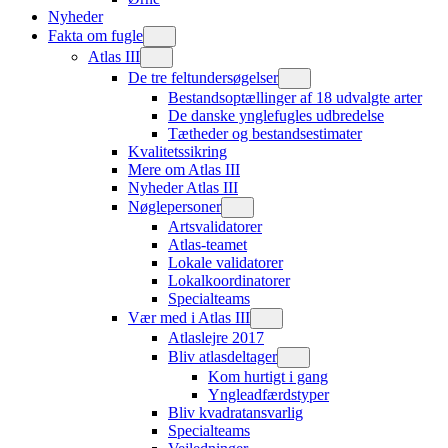
Nyheder
Fakta om fugle
Atlas III
De tre feltundersøgelser
Bestandsoptællinger af 18 udvalgte arter
De danske ynglefugles udbredelse
Tætheder og bestandsestimater
Kvalitetssikring
Mere om Atlas III
Nyheder Atlas III
Nøglepersoner
Artsvalidatorer
Atlas-teamet
Lokale validatorer
Lokalkoordinatorer
Specialteams
Vær med i Atlas III
Atlaslejre 2017
Bliv atlasdeltager
Kom hurtigt i gang
Yngleadfærdstyper
Bliv kvadratansvarlig
Specialteams