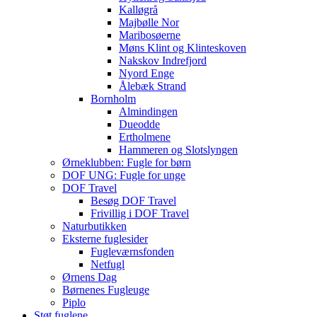
Kalløgrå
Majbølle Nor
Maribosøerne
Møns Klint og Klinteskoven
Nakskov Indrefjord
Nyord Enge
Ålebæk Strand
Bornholm
Almindingen
Dueodde
Ertholmene
Hammeren og Slotslyngen
Ørneklubben: Fugle for børn
DOF UNG: Fugle for unge
DOF Travel
Besøg DOF Travel
Frivillig i DOF Travel
Naturbutikken
Eksterne fuglesider
Fugleværnsfonden
Netfugl
Ørnens Dag
Børnenes Fugleuge
Piplo
Støt fuglene