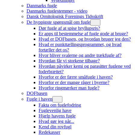
Vejledninger
Danmarks fugle
Danmarks fuglestemmer - video
Dansk Ornitologisk Forenings Tidsskrift
De hyppigste spørgsmål om fugle
Dør fugle af at spise bryllupsris?
Er apps til bestemmelse af fugle gode at bruge?
Hvad er DOFbasen, og hvordan bruger jeg den?
Hvad er punkttællingsprogrammet, og hvad
fortæller det os?
Hvor bliver svalerne og andre trækfugle af?
Hvordan får vi storkene tilbage?
Hvordan påvirker kemi og parasitter fuglene ved
foderbrættet?
Hvorfor er der færre småfugle i haven?
Hvorfor er der mange råger i byerne?
Hvorfor ringmærker man fugle?
DOFbasen
Fugle i haven
Fakta om fuglefodring
Fuglevenlig have
Hjælp havens fugle
Hvad gør jeg når...
Kend din rovfugl
Redekasser