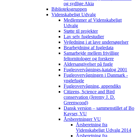
og sydlige Akia
Biblioteksgruppen
Videnskabeligt Udvalg
Medlemmer af Videnskabeligt
Udvalg
Støtte til projekter
Lav selv fuglestudier
Vejledning i at lave undersøgelser
Bearbejdning af fugledata
Samarbejde mellem frivillige
feltornitologer og forskere
Aldersangivelser på fugle
Fugleovervågnings-katalog 2001
Fugleovervågningen i Danmark -
ynglefugle
Fugleovervågning, appendiks
Citizens, Science and Bird
conservation (Jeremy J. D.
Greenwood)
Dansk version – sammenstillet af Bo
Kayser, VU
Årsberetninger VU
Årsberetning fra
Videnskabeligt Udvalg 2014
Årsberetning fra