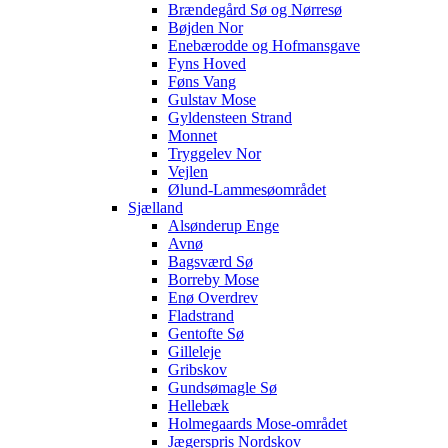
Brændegård Sø og Nørresø
Bøjden Nor
Enebærodde og Hofmansgave
Fyns Hoved
Føns Vang
Gulstav Mose
Gyldensteen Strand
Monnet
Tryggelev Nor
Vejlen
Ølund-Lammesøområdet
Sjælland
Alsønderup Enge
Avnø
Bagsværd Sø
Borreby Mose
Enø Overdrev
Fladstrand
Gentofte Sø
Gilleleje
Gribskov
Gundsømagle Sø
Hellebæk
Holmegaards Mose-området
Jægerspris Nordskov