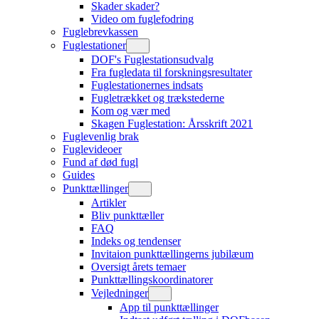
Skader skader?
Video om fuglefodring
Fuglebrevkassen
Fuglestationer
DOF's Fuglestationsudvalg
Fra fugledata til forskningsresultater
Fuglestationernes indsats
Fugletrækket og trækstederne
Kom og vær med
Skagen Fuglestation: Årsskrift 2021
Fuglevenlig brak
Fuglevideoer
Fund af død fugl
Guides
Punkttællinger
Artikler
Bliv punkttæller
FAQ
Indeks og tendenser
Invitaion punkttællingerns jubilæum
Oversigt årets temaer
Punkttællingskoordinatorer
Vejledninger
App til punkttællinger