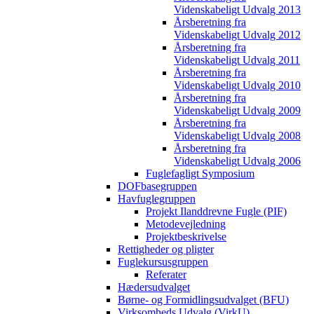
Videnskabeligt Udvalg 2013
Årsberetning fra
Videnskabeligt Udvalg 2012
Årsberetning fra
Videnskabeligt Udvalg 2011
Årsberetning fra
Videnskabeligt Udvalg 2010
Årsberetning fra
Videnskabeligt Udvalg 2009
Årsberetning fra
Videnskabeligt Udvalg 2008
Årsberetning fra
Videnskabeligt Udvalg 2006
Fuglefagligt Symposium
DOFbasegruppen
Havfuglegruppen
Projekt Ilanddrevne Fugle (PIF)
Metodevejledning
Projektbeskrivelse
Rettigheder og pligter
Fuglekursusgruppen
Referater
Hædersudvalget
Børne- og Formidlingsudvalget (BFU)
Virksomheds Udvalg (VirkU)