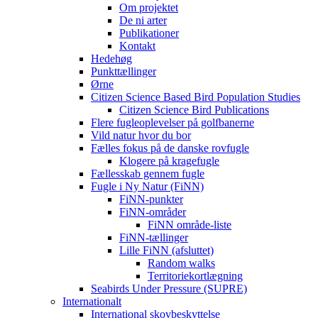
Om projektet
De ni arter
Publikationer
Kontakt
Hedehøg
Punkttællinger
Ørne
Citizen Science Based Bird Population Studies
Citizen Science Bird Publications
Flere fugleoplevelser på golfbanerne
Vild natur hvor du bor
Fælles fokus på de danske rovfugle
Klogere på kragefugle
Fællesskab gennem fugle
Fugle i Ny Natur (FiNN)
FiNN-punkter
FiNN-områder
FiNN område-liste
FiNN-tællinger
Lille FiNN (afsluttet)
Random walks
Territoriekortlægning
Seabirds Under Pressure (SUPRE)
Internationalt
International skovbeskyttelse