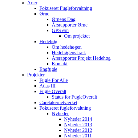
Arter
Fokuseret Fugleforvaltning
Ørne
Ørnens Dag
Årsrapporter Ørne
GPS ørn
Om projektet
Hedehøg
Om hedehøgen
Hedehøgens træk
Årsrapporter Projekt Hedehøg
Kontakt
Engfugle
Projekter
Fugle For Alle
Atlas III
Fugle Overalt
Status for FugleOveralt
Caretakernetværket
Fokuseret fugleforvaltning
Nyheder
Nyheder 2014
Nyheder 2013
Nyheder 2012
Nyheder 2011