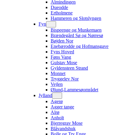
Almindingen
Dueodde
Ertholmene
Hammeren og Slotslyngen
Fyn
Bispeenge og Munkemaen
Brændegård Sø og Nørresø
Bøjden Nor
Enebærodde og Hofmansgave
Fyns Hoved
Føns Vang
Gulstav Mose
Gyldensteen Strand
Monnet
Tryggelev Nor
Vejlen
Ølund-Lammesøområdet
Jylland
Agerø
Agger tange
Alrø
Anholt
Bjerregrav Mose
Blåvandshuk
Bolle og Try Enge