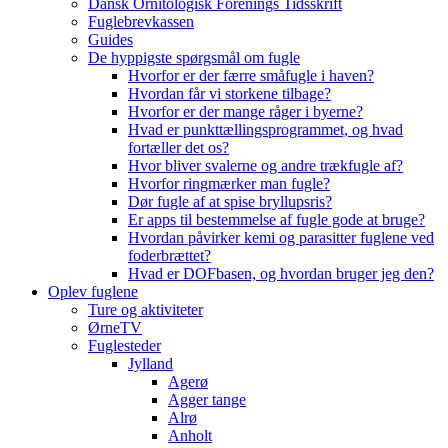
Dansk Ornitologisk Forenings Tidsskrift
Fuglebrevkassen
Guides
De hyppigste spørgsmål om fugle
Hvorfor er der færre småfugle i haven?
Hvordan får vi storkene tilbage?
Hvorfor er der mange råger i byerne?
Hvad er punkttællingsprogrammet, og hvad
fortæller det os?
Hvor bliver svalerne og andre trækfugle af?
Hvorfor ringmærker man fugle?
Dør fugle af at spise bryllupsris?
Er apps til bestemmelse af fugle gode at bruge?
Hvordan påvirker kemi og parasitter fuglene ved
foderbrættet?
Hvad er DOFbasen, og hvordan bruger jeg den?
Oplev fuglene
Ture og aktiviteter
ØrneTV
Fuglesteder
Jylland
Agerø
Agger tange
Alrø
Anholt