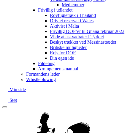
Medlemmer
Frivillig i udlandet
Rovfugletræk i Thailand
Driv et reservat i Wales
Aktivist i Malta
Frivillig DOF’er til Ghana februar 2023
Vilde atlaskvadrater i Tyrkiet
Beskyt trækket ved Messinastrædet
Britiske muligheder
Rejs for DOF
Din egen ide
Fildeling
Arrangementsmanual
Formandens leder
Whistleblowing
Min side
Støt