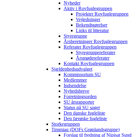
Nyheder
Aktiv i Rovfuglegruppen
Projekter Rovfuglegruppen
Vejledninger
Bekendtgørelser
Links til litteratur
Styregruppe
Årsberetninger Rovfuglegruppen
Referater Rovfuglegruppen
Styregruppereferater
Årsmødereferater
Kontakt Rovfuglegruppen
Sjældenhedsudvalget
Kommissorium SU
Medlemmer
Indsendelse
Nyhedsbreve
Forretningsorden
SU årsrapporter
Status på SU sager
Den danske fugleliste
Den færøske fugleliste
Storkegruppen
Timmiaq (DOFs Grønlandsgruppe)
Forslag til fredning af Nipisat Sund