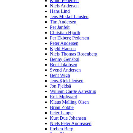
Knud Pedersen
Niels Andersen
Hans Lind
Jens Mikkel Lausten
Tim Andersen
Per Janfelt
Christian Hjorth
Per Ekberg Pedersen
Peter Andersen
Kjeld Hansen
Niels Thomas Rosenberg
Benny Gensbøl
Bent Jakobsen
Svend Andersen
Bent Wigh
Jens-Kjeld Jensen
Jon Fjeldså
William Carøe Aarestrup
Erik Mølgaard
Klaus Malling Olsen
Brian Zobbe
Peter Lange
Kurt Due Johansen
Niels Peter Andreasen
Preben Berg