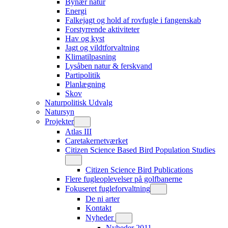
Bynær natur
Energi
Falkejagt og hold af rovfugle i fangenskab
Forstyrrende aktiviteter
Hav og kyst
Jagt og vildtforvaltning
Klimatilpasning
Lysåben natur & ferskvand
Partipolitik
Planlægning
Skov
Naturpolitisk Udvalg
Natursyn
Projekter
Atlas III
Caretakernetværket
Citizen Science Based Bird Population Studies
Citizen Science Bird Publications
Flere fugleoplevelser på golfbanerne
Fokuseret fugleforvaltning
De ni arter
Kontakt
Nyheder
Nyheder 2011