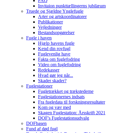
FAQ
Invitaion punkttællingerns jubilæum
Truede og Sjældne Ynglefugle
Arter og artskoordinatorer
Publikationer
Vejledninger
Bestandsopgørelser
Fugle i haven
Hjælp havens fugle
Kend din rovfugl
Fuglevenlig have
Fakta om fuglefodring
Video om fuglefodring
Redekasser
Hvad gør jeg når...
Skader skader?
Fuglestationer
Fugletrækket og trækstederne
Fuglestationernes indsats
Fra fugledata til forskningsresultater
Kom og vær med
Skagen Fuglestation: Årsskrift 2021
DOF's Fuglestationsudvalg
DOFbasen
Fund af død fugl