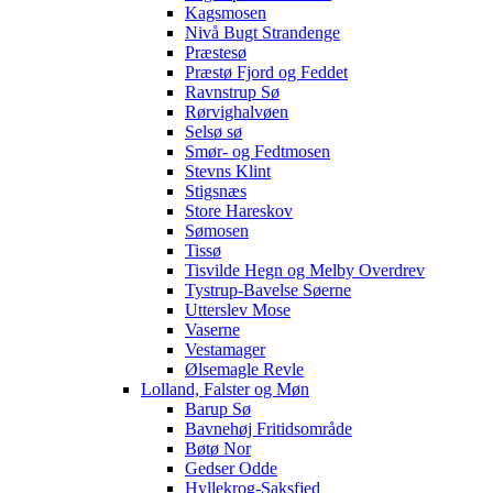
Kagsmosen
Nivå Bugt Strandenge
Præstesø
Præstø Fjord og Feddet
Ravnstrup Sø
Rørvighalvøen
Selsø sø
Smør- og Fedtmosen
Stevns Klint
Stigsnæs
Store Hareskov
Sømosen
Tissø
Tisvilde Hegn og Melby Overdrev
Tystrup-Bavelse Søerne
Utterslev Mose
Vaserne
Vestamager
Ølsemagle Revle
Lolland, Falster og Møn
Barup Sø
Bavnehøj Fritidsområde
Bøtø Nor
Gedser Odde
Hyllekrog-Saksfjed