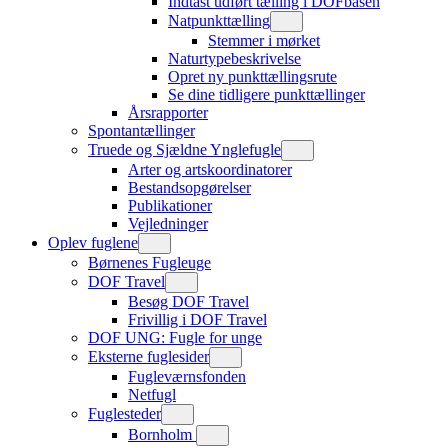
Indtast udført tælling i DOFbasen
Natpunkttælling
Stemmer i mørket
Naturtypebeskrivelse
Opret ny punkttællingsrute
Se dine tidligere punkttællinger
Årsrapporter
Spontantællinger
Truede og Sjældne Ynglefugle
Arter og artskoordinatorer
Bestandsopgørelser
Publikationer
Vejledninger
Oplev fuglene
Børnenes Fugleuge
DOF Travel
Besøg DOF Travel
Frivillig i DOF Travel
DOF UNG: Fugle for unge
Eksterne fuglesider
Fugleværnsfonden
Netfugl
Fuglesteder
Bornholm