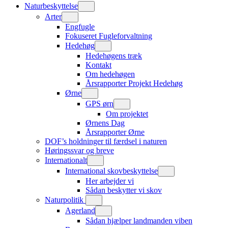
Naturbeskyttelse
Arter
Engfugle
Fokuseret Fugleforvaltning
Hedehøg
Hedehøgens træk
Kontakt
Om hedehøgen
Årsrapporter Projekt Hedehøg
Ørne
GPS ørn
Om projektet
Ørnens Dag
Årsrapporter Ørne
DOF’s holdninger til færdsel i naturen
Høringssvar og breve
Internationalt
International skovbeskyttelse
Her arbejder vi
Sådan beskytter vi skov
Naturpolitik
Agerland
Sådan hjælper landmanden viben