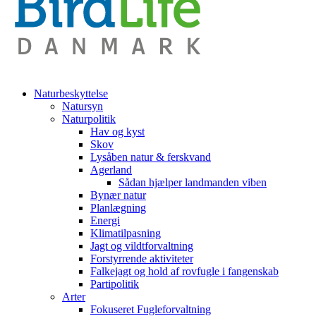
Naturbeskyttelse
Natursyn
Naturpolitik
Hav og kyst
Skov
Lysåben natur & ferskvand
Agerland
Sådan hjælper landmanden viben
Bynær natur
Planlægning
Energi
Klimatilpasning
Jagt og vildtforvaltning
Forstyrrende aktiviteter
Falkejagt og hold af rovfugle i fangenskab
Partipolitik
Arter
Fokuseret Fugleforvaltning