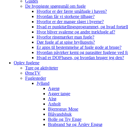
Guides
De hyppigste spørgsmål om fugle
Hvorfor er der færre småfugle i haven?
Hvordan får vi storkene tilbage?
Hvorfor er der mange råger i byerne?
Hvad er punkttællingsprogrammet, og hvad fortæll
Hvor bliver svalerne og andre trækfugle af?
Hvorfor ringmærker man fugle?
Dør fugle af at spise bryllupsris?
Er apps til bestemmelse af fugle gode at bruge?
Hvordan påvirker kemi og parasitter fuglene ved f
Hvad er DOFbasen, og hvordan bruger jeg den?
Oplev fuglene
Ture og aktiviteter
ØrneTV
Fuglesteder
Jylland
Agerø
Agger tange
Alrø
Anholt
Bjerregrav Mose
Blåvandshuk
Bolle og Try Enge
Brabrand Sø og Årslev Engsø