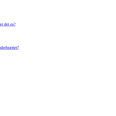
er det os?
oderbrættet?