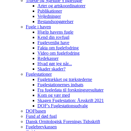
Truede og Sjældne Ynglefugle
Arter og artskoordinatorer
Publikationer
Vejledninger
Bestandsopgørelser
Fugle i haven
Hjælp havens fugle
Kend din rovfugl
Fuglevenlig have
Fakta om fuglefodring
Video om fuglefodring
Redekasser
Hvad gør jeg når...
Skader skader?
Fuglestationer
Fugletrækket og trækstederne
Fuglestationernes indsats
Fra fugledata til forskningsresultater
Kom og vær med
Skagen Fuglestation: Årsskrift 2021
DOF's Fuglestationsudvalg
DOFbasen
Fund af død fugl
Dansk Ornitologisk Forenings Tidsskrift
Fuglebrevkassen