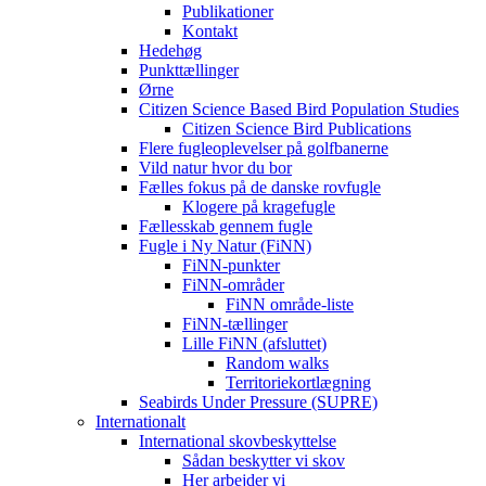
Publikationer
Kontakt
Hedehøg
Punkttællinger
Ørne
Citizen Science Based Bird Population Studies
Citizen Science Bird Publications
Flere fugleoplevelser på golfbanerne
Vild natur hvor du bor
Fælles fokus på de danske rovfugle
Klogere på kragefugle
Fællesskab gennem fugle
Fugle i Ny Natur (FiNN)
FiNN-punkter
FiNN-områder
FiNN område-liste
FiNN-tællinger
Lille FiNN (afsluttet)
Random walks
Territoriekortlægning
Seabirds Under Pressure (SUPRE)
Internationalt
International skovbeskyttelse
Sådan beskytter vi skov
Her arbejder vi