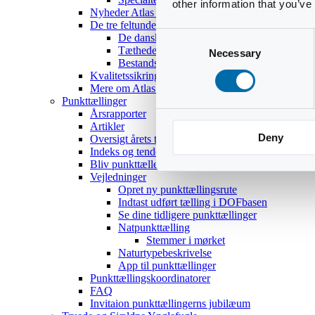
other information that you’ve
Nyheder Atlas III
De tre feltundersøgelser
Consent
De danske ynglefugles udbredelse
Tætheder og bestandsestimater
Necessary
Selection
Bestandsoptællinger af 18 udvalgte arter
Kvalitetssikring
Mere om Atlas III
Punkttællinger
Årsrapporter
Artikler
Deny
Oversigt årets temaer
Indeks og tendenser
Bliv punkttæller
Vejledninger
Opret ny punkttællingsrute
Indtast udført tælling i DOFbasen
Se dine tidligere punkttællinger
Natpunkttælling
Stemmer i mørket
Naturtypebeskrivelse
App til punkttællinger
Punkttællingskoordinatorer
FAQ
Invitaion punkttællingerns jubilæum