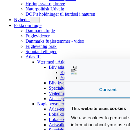
Høringssvar og breve
Naturpolitisk Udvalg
DOF’s holdninger til færdsel i naturen
Nyheder
Fakta om fugle
Danmarks fugle
Fuglevideoer
Danmarks fuglestemmer - video
Fuglevenlig brak
Spontantællinger
Atlas III
Vær med i Atlas III
Bliv atlasdeltager
Kom hurtigt i gang
Yngleadfærdstyper
Bliv kvadratansvarlig
Specialteams
Consent
Vejledninger
Atlaslejre 2017
Nøglepersoner
This website uses cookies
Atlas-teamet
Lokalkoordinatorer
We use cookies to personalis
Lokale validatorer
information about your use of
Artsvalidatorer
Specialteams