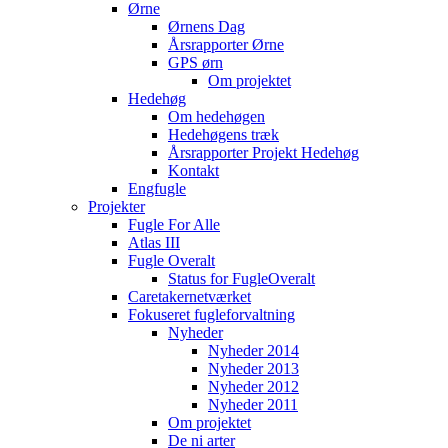
Ørne
Ørnens Dag
Årsrapporter Ørne
GPS ørn
Om projektet
Hedehøg
Om hedehøgen
Hedehøgens træk
Årsrapporter Projekt Hedehøg
Kontakt
Engfugle
Projekter
Fugle For Alle
Atlas III
Fugle Overalt
Status for FugleOveralt
Caretakernetværket
Fokuseret fugleforvaltning
Nyheder
Nyheder 2014
Nyheder 2013
Nyheder 2012
Nyheder 2011
Om projektet
De ni arter