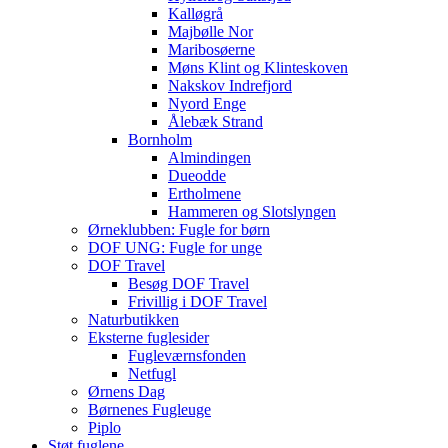
Kalløgrå
Majbølle Nor
Maribosøerne
Møns Klint og Klinteskoven
Nakskov Indrefjord
Nyord Enge
Ålebæk Strand
Bornholm
Almindingen
Dueodde
Ertholmene
Hammeren og Slotslyngen
Ørneklubben: Fugle for børn
DOF UNG: Fugle for unge
DOF Travel
Besøg DOF Travel
Frivillig i DOF Travel
Naturbutikken
Eksterne fuglesider
Fugleværnsfonden
Netfugl
Ørnens Dag
Børnenes Fugleuge
Piplo
Støt fuglene