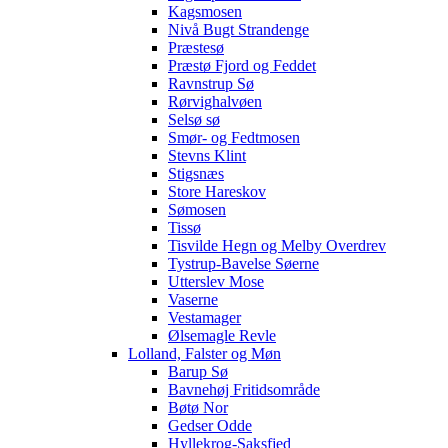
Kagsmosen
Nivå Bugt Strandenge
Præstesø
Præstø Fjord og Feddet
Ravnstrup Sø
Rørvighalvøen
Selsø sø
Smør- og Fedtmosen
Stevns Klint
Stigsnæs
Store Hareskov
Sømosen
Tissø
Tisvilde Hegn og Melby Overdrev
Tystrup-Bavelse Søerne
Utterslev Mose
Vaserne
Vestamager
Ølsemagle Revle
Lolland, Falster og Møn
Barup Sø
Bavnehøj Fritidsområde
Bøtø Nor
Gedser Odde
Hyllekrog-Saksfjed