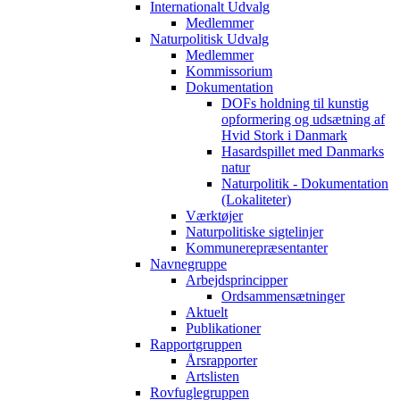
Internationalt Udvalg
Medlemmer
Naturpolitisk Udvalg
Medlemmer
Kommissorium
Dokumentation
DOFs holdning til kunstig
opformering og udsætning af
Hvid Stork i Danmark
Hasardspillet med Danmarks
natur
Naturpolitik - Dokumentation
(Lokaliteter)
Værktøjer
Naturpolitiske sigtelinjer
Kommunerepræsentanter
Navnegruppe
Arbejdsprincipper
Ordsammensætninger
Aktuelt
Publikationer
Rapportgruppen
Årsrapporter
Artslisten
Rovfuglegruppen