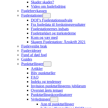
Skader skader?
Video om fuglefodring
Fuglebrevkassen
Fuglestationer
DOF's Fuglestationsudvalg
Fra fugledata til forskningsresultater
Fuglestationernes indsats
Fugletrækket og trækstederne
Kom og vær med
Skagen Fuglestation: Årsskrift 2021
Fuglevenlig brak
Fuglevideoer
Fund af død fugl
Guides
Punkttællinger
Artikler
Bliv punkttæller
FAQ
Indeks og tendenser
Invitaion punkttællingerns jubilæum
Oversigt årets temaer
Punkttællingskoordinatorer
Vejledninger
App til punkttællinger