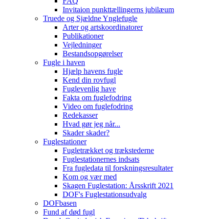
FAQ
Invitaion punkttællingerns jubilæum
Truede og Sjældne Ynglefugle
Arter og artskoordinatorer
Publikationer
Vejledninger
Bestandsopgørelser
Fugle i haven
Hjælp havens fugle
Kend din rovfugl
Fuglevenlig have
Fakta om fuglefodring
Video om fuglefodring
Redekasser
Hvad gør jeg når...
Skader skader?
Fuglestationer
Fugletrækket og trækstederne
Fuglestationernes indsats
Fra fugledata til forskningsresultater
Kom og vær med
Skagen Fuglestation: Årsskrift 2021
DOF's Fuglestationsudvalg
DOFbasen
Fund af død fugl