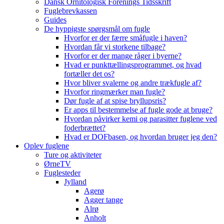
Dansk Ornitologisk Forenings Tidsskrift
Fuglebrevkassen
Guides
De hyppigste spørgsmål om fugle
Hvorfor er der færre småfugle i haven?
Hvordan får vi storkene tilbage?
Hvorfor er der mange råger i byerne?
Hvad er punkttællingsprogrammet, og hvad
fortæller det os?
Hvor bliver svalerne og andre trækfugle af?
Hvorfor ringmærker man fugle?
Dør fugle af at spise bryllupsris?
Er apps til bestemmelse af fugle gode at bruge?
Hvordan påvirker kemi og parasitter fuglene ved
foderbrættet?
Hvad er DOFbasen, og hvordan bruger jeg den?
Oplev fuglene
Ture og aktiviteter
ØrneTV
Fuglesteder
Jylland
Agerø
Agger tange
Alrø
Anholt