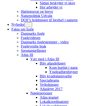
Sådan beskytter vi skov
Her arbejder vi
Høringssvar og breve
Naturpolitisk Udvalg
DOF’s holdninger til færdsel i naturen
Nyheder
Fakta om fugle
Danmarks fugle
Fuglevideoer
Danmarks fuglestemmer - video
Fuglevenlig brak
Spontantællinger
Atlas III
Vær med i Atlas III
Bliv atlasdeltager
Kom hurtigt i gang
Yngleadfærdstyper
Bliv kvadratansvarlig
Specialteams
Vejledninger
Atlaslejre 2017
Nøglepersoner
Atlas-teamet
Lokalkoordinatorer
Lokale validatorer