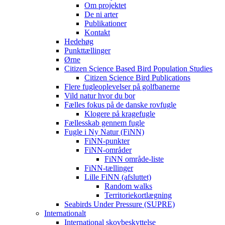
Om projektet
De ni arter
Publikationer
Kontakt
Hedehøg
Punkttællinger
Ørne
Citizen Science Based Bird Population Studies
Citizen Science Bird Publications
Flere fugleoplevelser på golfbanerne
Vild natur hvor du bor
Fælles fokus på de danske rovfugle
Klogere på kragefugle
Fællesskab gennem fugle
Fugle i Ny Natur (FiNN)
FiNN-punkter
FiNN-områder
FiNN område-liste
FiNN-tællinger
Lille FiNN (afsluttet)
Random walks
Territoriekortlægning
Seabirds Under Pressure (SUPRE)
Internationalt
International skovbeskyttelse