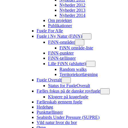
Nyheder 2012
Nyheder 2013
Nyheder 2014
Om projektet
Publikationer
Fugle For Alle
Fugle i Ny Natur (FiNN)
FiNN-områder
FiNN område-liste
FiNN-punkter
FiNN-tællinger
Lille FiNN (afsluttet)
Random walks
Territoriekortlægning
Fugle Overalt
Status for FugleOveralt
Fælles fokus på de danske rovfugle
Klogere på kragefugle
Fællesskab gennem fugle
Hedehøg
Punkttællinger
Seabirds Under Pressure (SUPRE)
Vild natur hvor du bor
Ørne