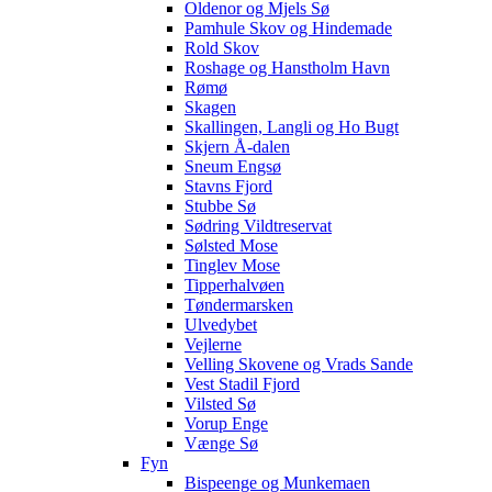
Oldenor og Mjels Sø
Pamhule Skov og Hindemade
Rold Skov
Roshage og Hanstholm Havn
Rømø
Skagen
Skallingen, Langli og Ho Bugt
Skjern Å-dalen
Sneum Engsø
Stavns Fjord
Stubbe Sø
Sødring Vildtreservat
Sølsted Mose
Tinglev Mose
Tipperhalvøen
Tøndermarsken
Ulvedybet
Vejlerne
Velling Skovene og Vrads Sande
Vest Stadil Fjord
Vilsted Sø
Vorup Enge
Vænge Sø
Fyn
Bispeenge og Munkemaen