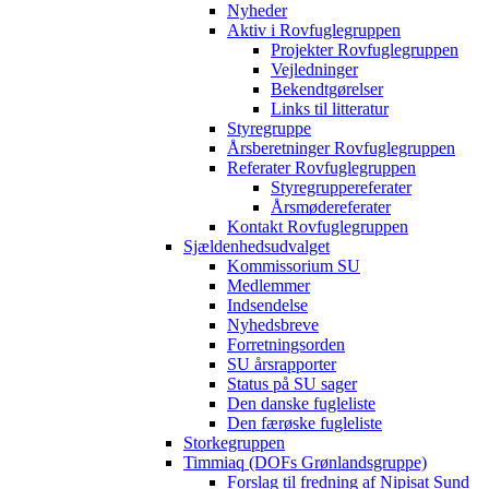
Nyheder
Aktiv i Rovfuglegruppen
Projekter Rovfuglegruppen
Vejledninger
Bekendtgørelser
Links til litteratur
Styregruppe
Årsberetninger Rovfuglegruppen
Referater Rovfuglegruppen
Styregruppereferater
Årsmødereferater
Kontakt Rovfuglegruppen
Sjældenhedsudvalget
Kommissorium SU
Medlemmer
Indsendelse
Nyhedsbreve
Forretningsorden
SU årsrapporter
Status på SU sager
Den danske fugleliste
Den færøske fugleliste
Storkegruppen
Timmiaq (DOFs Grønlandsgruppe)
Forslag til fredning af Nipisat Sund