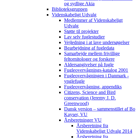
og sydlige Akia
Biblioteksgruppen
Videnskabeligt Udvalg
Medlemmer af Videnskabeligt
Udvalg
Støtte til projekter
Lav selv fuglestudier
Vejledning i at lave undersøgelser
Bearbejdning af fugledata
Samarbejde mellem frivillige
feltornitologer og forskere
Aldersangivelser på fugle
Fugleovervågnings-katalog 2001
Fugleovervågningen i Danmark -
ynglefugle
Fugleovervågning, appendiks
Citizens, Science and Bird
conservation (Jeremy J. D.
Greenwood)
Dansk version – sammenstillet af Bo
Kayser, VU
Årsberetninger VU
Årsberetning fra
Videnskabeligt Udvalg 2014
Årsberetning fra