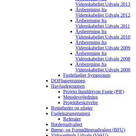
Videnskabeligt Udvalg 2013
Årsberetning fra
Videnskabeligt Udvalg 2012
Årsberetning fra
Videnskabeligt Udvalg 2011
Årsberetning fra
Videnskabeligt Udvalg 2010
Årsberetning fra
Videnskabeligt Udvalg 2009
Årsberetning fra
Videnskabeligt Udvalg 2008
Årsberetning fra
Videnskabeligt Udvalg 2006
Fuglefagligt Symposium
DOFbasegruppen
Havfuglegruppen
Projekt Ilanddrevne Fugle (PIF)
Metodevejledning
Projektbeskrivelse
Rettigheder og pligter
Fuglekursusgruppen
Referater
Hædersudvalget
Børne- og Formidlingsudvalget (BFU)
Virksomheds Udvalg (VirkU)