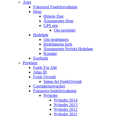
Arter
Fokuseret Fugleforvaltning
Ørne
Ørnens Dag
Årsrapporter Ørne
GPS ørn
Om projektet
Hedehøg
Om hedehøgen
Hedehøgens træk
Årsrapporter Projekt Hedehøg
Kontakt
Engfugle
Projekter
Fugle For Alle
Atlas III
Fugle Overalt
Status for FugleOveralt
Caretakernetværket
Fokuseret fugleforvaltning
Nyheder
Nyheder 2014
Nyheder 2013
Nyheder 2012
Nyheder 2011