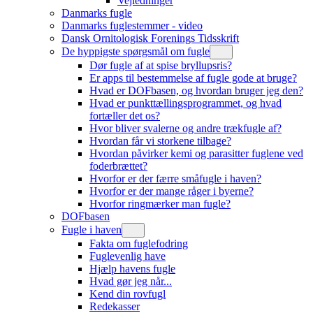
Vejledninger
Danmarks fugle
Danmarks fuglestemmer - video
Dansk Ornitologisk Forenings Tidsskrift
De hyppigste spørgsmål om fugle
Dør fugle af at spise bryllupsris?
Er apps til bestemmelse af fugle gode at bruge?
Hvad er DOFbasen, og hvordan bruger jeg den?
Hvad er punkttællingsprogrammet, og hvad
fortæller det os?
Hvor bliver svalerne og andre trækfugle af?
Hvordan får vi storkene tilbage?
Hvordan påvirker kemi og parasitter fuglene ved
foderbrættet?
Hvorfor er der færre småfugle i haven?
Hvorfor er der mange råger i byerne?
Hvorfor ringmærker man fugle?
DOFbasen
Fugle i haven
Fakta om fuglefodring
Fuglevenlig have
Hjælp havens fugle
Hvad gør jeg når...
Kend din rovfugl
Redekasser