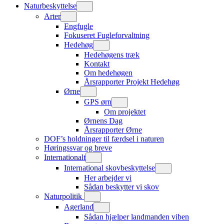
Naturbeskyttelse
Arter
Engfugle
Fokuseret Fugleforvaltning
Hedehøg
Hedehøgens træk
Kontakt
Om hedehøgen
Årsrapporter Projekt Hedehøg
Ørne
GPS ørn
Om projektet
Ørnens Dag
Årsrapporter Ørne
DOF’s holdninger til færdsel i naturen
Høringssvar og breve
Internationalt
International skovbeskyttelse
Her arbejder vi
Sådan beskytter vi skov
Naturpolitik
Agerland
Sådan hjælper landmanden viben