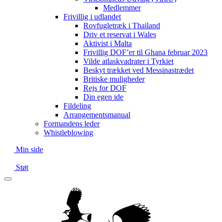
Medlemmer
Frivillig i udlandet
Rovfugletræk i Thailand
Driv et reservat i Wales
Aktivist i Malta
Frivillig DOF’er til Ghana februar 2023
Vilde atlaskvadrater i Tyrkiet
Beskyt trækket ved Messinastrædet
Britiske muligheder
Rejs for DOF
Din egen ide
Fildeling
Arrangementsmanual
Formandens leder
Whistleblowing
Min side
Støt