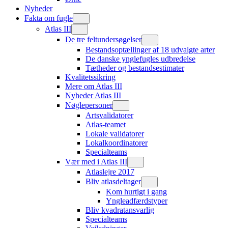
Nyheder
Fakta om fugle
Atlas III
De tre feltundersøgelser
Bestandsoptællinger af 18 udvalgte arter
De danske ynglefugles udbredelse
Tætheder og bestandsestimater
Kvalitetssikring
Mere om Atlas III
Nyheder Atlas III
Nøglepersoner
Artsvalidatorer
Atlas-teamet
Lokale validatorer
Lokalkoordinatorer
Specialteams
Vær med i Atlas III
Atlaslejre 2017
Bliv atlasdeltager
Kom hurtigt i gang
Yngleadfærdstyper
Bliv kvadratansvarlig
Specialteams