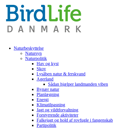
Naturbeskyttelse
Natursyn
Naturpolitik
Hav og kyst
Skov
Lysåben natur & ferskvand
Agerland
Sådan hjælper landmanden viben
Bynær natur
Planlægning
Energi
Klimatilpasning
Jagt og vildtforvaltning
Forstyrrende aktiviteter
Falkejagt og hold af rovfugle i fangenskab
Partipolitik