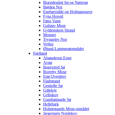
Brændegård Sø og Nørresø
Bøjden Nor
Enebærodde og Hofmansgave
Fyns Hoved
Føns Vang
Gulstav Mose
Gyldensteen Strand
Monnet
Tryggelev Nor
Vejlen
Ølund-Lammesøområdet
Sjælland
Alsønderup Enge
Avnø
Bagsværd Sø
Borreby Mose
Enø Overdrev
Fladstrand
Gentofte Sø
Gilleleje
Gribskov
Gundsømagle Sø
Hellebæk
Holmegaards Mose-området
Jægerspris Nordskov