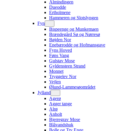
Almindingen
Dueodde
Ertholmene
Hammeren og Slotslyngen
Fyn
Bispeenge og Munkemaen
Brændegård Sø og Nørresø
Bøjden Nor
Enebærodde og Hofmansgave
Fyns Hoved
Føns Vang
Gulstav Mose
Gyldensteen Strand
Monnet
Tryggelev Nor
Vejlen
Ølund-Lammesøområdet
Jylland
Agerø
Agger tange
Alrø
Anholt
Bjerregrav Mose
Blåvandshuk
Bolle og Try Enge