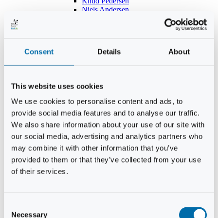
Knud Pedersen
Niels Andersen
Hans Lind
Jens Mikkel Lausten
Tim Andersen
Per Janfelt
Consent
Details
About
Christian Hjorth
Per Ekberg Pedersen
Peter Andersen
Kjeld Hansen
This website uses cookies
Niels Thomas Rosenberg
Benny Gensbøl
We use cookies to personalise content and ads, to
Bent Jakobsen
provide social media features and to analyse our traffic.
Svend Andersen
Bent Wigh
We also share information about your use of our site with
Jens-Kjeld Jensen
our social media, advertising and analytics partners who
Jon Fjeldså
may combine it with other information that you’ve
William Carøe Aarestrup
Erik Mølgaard
provided to them or that they’ve collected from your use
Klaus Malling Olsen
of their services.
Brian Zobbe
Peter Lange
Kurt Due Johansen
Niels Peter Andreasen
Consent
Preben Berg
Necessary
Selection