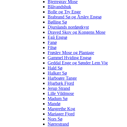
Bjerregrav Mose
Blåvandshuk
Bolle og Try Enge
Brabrand Sø og Årslev Engsø
Bølling Sø
Djurslands nordøstkyst
Draved Skov og Kongens Mose
Egå Engsø
Fanø
Filsø
Frøslev Mose og Plantage
Gammel Hviding Engsø
Geddal Enge og Sønder Lem Vig
Hald Sø
Halkær Sø
Harboøre Tange
Hjarbæk Fjord
Jerup Strand
Lille Vildmose
Madum Sø
Mandø
Margrethe Kog
Mariager Fjord
Nors Sø
Nørrestrand