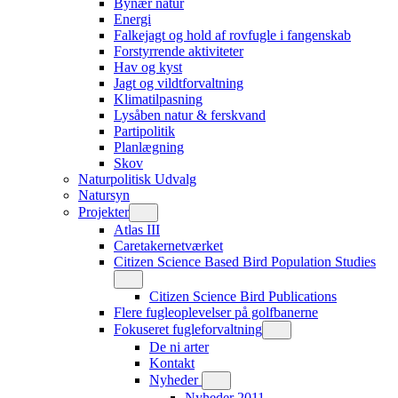
Bynær natur
Energi
Falkejagt og hold af rovfugle i fangenskab
Forstyrrende aktiviteter
Hav og kyst
Jagt og vildtforvaltning
Klimatilpasning
Lysåben natur & ferskvand
Partipolitik
Planlægning
Skov
Naturpolitisk Udvalg
Natursyn
Projekter
Atlas III
Caretakernetværket
Citizen Science Based Bird Population Studies
Citizen Science Bird Publications
Flere fugleoplevelser på golfbanerne
Fokuseret fugleforvaltning
De ni arter
Kontakt
Nyheder
Nyheder 2011