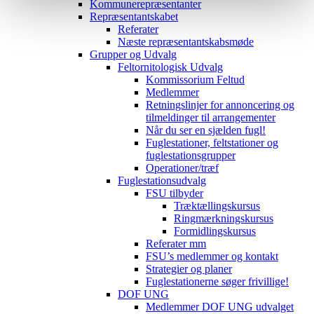
Kommunerepræsentanter
Repræsentantskabet
Referater
Næste repræsentantskabsmøde
Grupper og Udvalg
Feltornitologisk Udvalg
Kommissorium Feltud
Medlemmer
Retningslinjer for annoncering og
tilmeldinger til arrangementer
Når du ser en sjælden fugl!
Fuglestationer, feltstationer og
fuglestationsgrupper
Operationer/træf
Fuglestationsudvalg
FSU tilbyder
Træktællingskursus
Ringmærkningskursus
Formidlingskursus
Referater mm
FSU’s medlemmer og kontakt
Strategier og planer
Fuglestationerne søger frivillige!
DOF UNG
Medlemmer DOF UNG udvalget