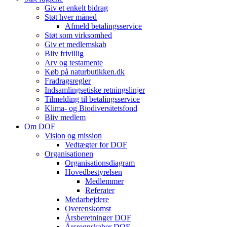
Giv et enkelt bidrag
Støt hver måned
Afmeld betalingsservice
Støt som virksomhed
Giv et medlemskab
Bliv frivillig
Arv og testamente
Køb på naturbutikken.dk
Fradragsregler
Indsamlingsetiske retningslinjer
Tilmelding til betalingsservice
Klima- og Biodiversitetsfond
Bliv medlem
Om DOF
Vision og mission
Vedtægter for DOF
Organisationen
Organisationsdiagram
Hovedbestyrelsen
Medlemmer
Referater
Medarbejdere
Overenskomst
Årsberetninger DOF
Årsregnskaber DOF