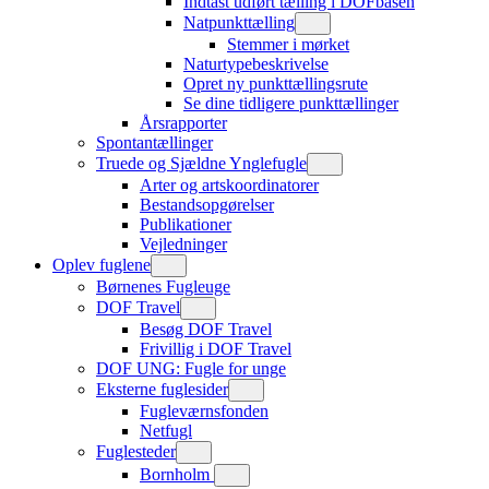
Indtast udført tælling i DOFbasen
Natpunkttælling
Stemmer i mørket
Naturtypebeskrivelse
Opret ny punkttællingsrute
Se dine tidligere punkttællinger
Årsrapporter
Spontantællinger
Truede og Sjældne Ynglefugle
Arter og artskoordinatorer
Bestandsopgørelser
Publikationer
Vejledninger
Oplev fuglene
Børnenes Fugleuge
DOF Travel
Besøg DOF Travel
Frivillig i DOF Travel
DOF UNG: Fugle for unge
Eksterne fuglesider
Fugleværnsfonden
Netfugl
Fuglesteder
Bornholm