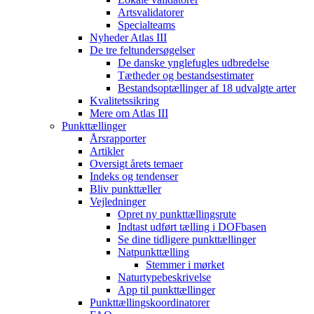
Artsvalidatorer
Specialteams
Nyheder Atlas III
De tre feltundersøgelser
De danske ynglefugles udbredelse
Tætheder og bestandsestimater
Bestandsoptællinger af 18 udvalgte arter
Kvalitetssikring
Mere om Atlas III
Punkttællinger
Årsrapporter
Artikler
Oversigt årets temaer
Indeks og tendenser
Bliv punkttæller
Vejledninger
Opret ny punkttællingsrute
Indtast udført tælling i DOFbasen
Se dine tidligere punkttællinger
Natpunkttælling
Stemmer i mørket
Naturtypebeskrivelse
App til punkttællinger
Punkttællingskoordinatorer