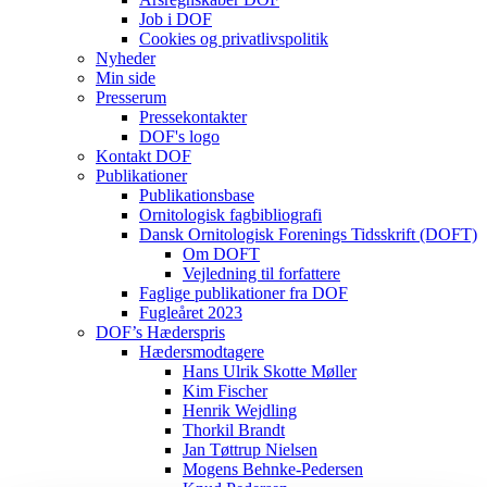
Job i DOF
Cookies og privatlivspolitik
Nyheder
Min side
Presserum
Pressekontakter
DOF's logo
Kontakt DOF
Publikationer
Publikationsbase
Ornitologisk fagbibliografi
Dansk Ornitologisk Forenings Tidsskrift (DOFT)
Om DOFT
Vejledning til forfattere
Faglige publikationer fra DOF
Fugleåret 2023
DOF’s Hæderspris
Hædersmodtagere
Hans Ulrik Skotte Møller
Kim Fischer
Henrik Wejdling
Thorkil Brandt
Jan Tøttrup Nielsen
Mogens Behnke-Pedersen