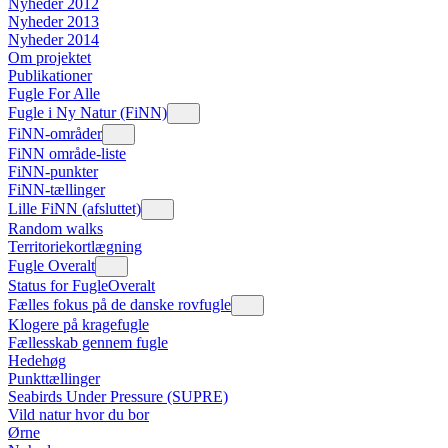
Nyheder 2012
Nyheder 2013
Nyheder 2014
Om projektet
Publikationer
Fugle For Alle
Fugle i Ny Natur (FiNN)
FiNN-områder
FiNN område-liste
FiNN-punkter
FiNN-tællinger
Lille FiNN (afsluttet)
Random walks
Territoriekortlægning
Fugle Overalt
Status for FugleOveralt
Fælles fokus på de danske rovfugle
Klogere på kragefugle
Fællesskab gennem fugle
Hedehøg
Punkttællinger
Seabirds Under Pressure (SUPRE)
Vild natur hvor du bor
Ørne