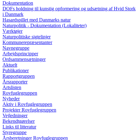
Dokumentation
DOFs holdning til kunstig opformering og udsætning af Hvid Stork
i Danmark
Hasardspillet med Danmarks natur
Naturpolitik - Dokumentation (Lokaliteter)
Værktøjer
Naturpolitiske sigtelinjer
Kommunerepræsentanter
Navnegruppe
Arbejdsprincipper
Ordsammensætninger
Aktuelt
Publikationer
Rapportgruppen
Årsrapporter
Artslisten
Rovfuglegruppen
Nyheder
Aktiv i Rovfuglegruppen
Projekter Rovfuglegruppen
Vejledninger
Bekendtgørelser
Links til litteratur
Styregruppe
Årsberetninger Rovfuglegruppen