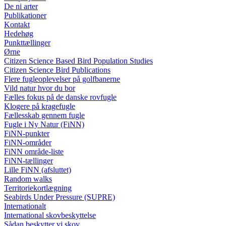
De ni arter
Publikationer
Kontakt
Hedehøg
Punkttællinger
Ørne
Citizen Science Based Bird Population Studies
Citizen Science Bird Publications
Flere fugleoplevelser på golfbanerne
Vild natur hvor du bor
Fælles fokus på de danske rovfugle
Klogere på kragefugle
Fællesskab gennem fugle
Fugle i Ny Natur (FiNN)
FiNN-punkter
FiNN-områder
FiNN område-liste
FiNN-tællinger
Lille FiNN (afsluttet)
Random walks
Territoriekortlægning
Seabirds Under Pressure (SUPRE)
Internationalt
International skovbeskyttelse
Sådan beskytter vi skov