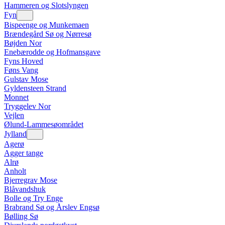
Hammeren og Slotslyngen
Fyn
Bispeenge og Munkemaen
Brændegård Sø og Nørresø
Bøjden Nor
Enebærodde og Hofmansgave
Fyns Hoved
Føns Vang
Gulstav Mose
Gyldensteen Strand
Monnet
Tryggelev Nor
Vejlen
Ølund-Lammesøområdet
Jylland
Agerø
Agger tange
Alrø
Anholt
Bjerregrav Mose
Blåvandshuk
Bolle og Try Enge
Brabrand Sø og Årslev Engsø
Bølling Sø