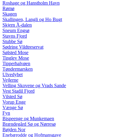
Roshage og Hanstholm Havn
Rømø
Skagen
Skallingen, Langli og Ho Bugt
Skjern Å-dalen
Sneum Engsø
Stavns Fjord
Stubbe Sø
Sødring Vildtreservat
Sølsted Mose
Tinglev Mose
Tipperhalvøen
Tøndermarsken
Ulvedybet
Vejlerne
Velling Skovene og Vrads Sande
Vest Stadil Fjord
Vilsted Sø
Vorup Enge
Vænge Sø
Fyn
Bispeenge og Munkemaen
Brændegård Sø og Nørresø
Bøjden Nor
Enebærodde og Hofmansgave