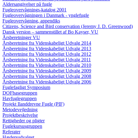
Aldersangivelser på fugle
Fugleovervågnings-katalog 2001
Fugleovervågningen i Danmark - ynglefugle
Fugleovervågning, appendiks
Citizens, Science and Bird conservation (Jeremy J. D. Greenwood)
Dansk version – sammenstillet af Bo Kayser, VU
Årsberetninger VU
Årsberetning fra Videnskabeligt Udvalg 2014
Årsberetning fra Videnskabeligt Udvalg 2013
Årsberetning fra Videnskabeligt Udvalg 2012
Årsberetning fra Videnskabeligt Udvalg 2011
Årsberetning fra Videnskabeligt Udvalg 2010
Årsberetning fra Videnskabeligt Udvalg 2009
Årsberetning fra Videnskabeligt Udvalg 2008
Årsberetning fra Videnskabeligt Udvalg 2006
Fuglefagligt Symposium
DOFbasegruppen
Havfuglegruppen
Projekt Ilanddrevne Fugle (PIF)
Metodevejledning
Projektbeskrivelse
Rettigheder og pligter
Fuglekursusgruppen
Referater
Hædersudvalget