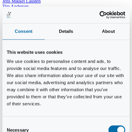
Jens Mikkel Lausten
Tim Andersen
Per Janfelt
Christian Hjorth
Per Ekberg Pedersen
Peter Andersen
Consent
Details
About
Kjeld Hansen
Niels Thomas Rosenberg
Benny Gensbøl
Bent Jakobsen
This website uses cookies
Svend Andersen
Bent Wigh
We use cookies to personalise content and ads, to
Jens-Kjeld Jensen
provide social media features and to analyse our traffic.
Jon Fjeldså
William Carøe Aarestrup
We also share information about your use of our site with
Erik Mølgaard
our social media, advertising and analytics partners who
Klaus Malling Olsen
may combine it with other information that you’ve
Brian Zobbe
Peter Lange
provided to them or that they’ve collected from your use
Kurt Due Johansen
of their services.
Niels Peter Andreasen
Preben Berg
Jette Clemmensen
Stinne Aastrup
Consent
Jesper Tofft
Necessary
Selection