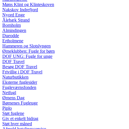
Møns Klint og Klinteskoven
Nakskov Indrefjord
Nyord Enge
Ålebæk Strand
Bornholm
Almindingen
Dueodde
Ertholmene
Hammeren og Slotslyngen
Ørneklubben: Fugle for børn
DOF UNG: Fugle for unge
DOF Travel
Besøg DOF Travel
Frivillig i DOF Travel
Naturbutikken
Eksterne fuglesider
Fugleværnsfonden
Netfugl
Ørnens Dag
Børnenes Fugleuge
Piplo
Støt fuglene
Giv et enkelt bidrag
Støt hver måned
Afmeld betalingsservice