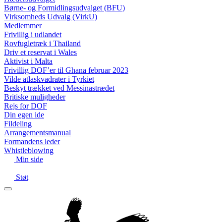
Børne- og Formidlingsudvalget (BFU)
Virksomheds Udvalg (VirkU)
Medlemmer
Frivillig i udlandet
Rovfugletræk i Thailand
Driv et reservat i Wales
Aktivist i Malta
Frivillig DOF’er til Ghana februar 2023
Vilde atlaskvadrater i Tyrkiet
Beskyt trækket ved Messinastrædet
Britiske muligheder
Rejs for DOF
Din egen ide
Fildeling
Arrangementsmanual
Formandens leder
Whistleblowing
Min side
Støt