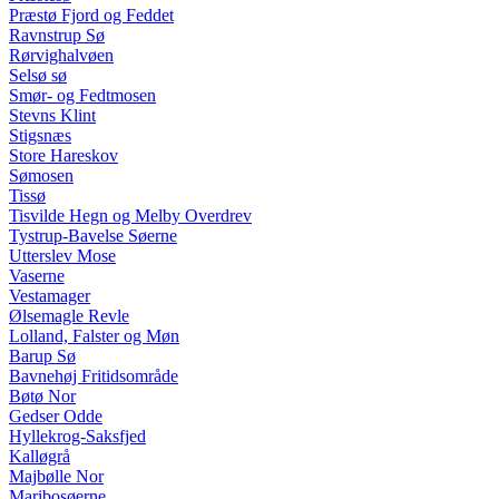
Præstø Fjord og Feddet
Ravnstrup Sø
Rørvighalvøen
Selsø sø
Smør- og Fedtmosen
Stevns Klint
Stigsnæs
Store Hareskov
Sømosen
Tissø
Tisvilde Hegn og Melby Overdrev
Tystrup-Bavelse Søerne
Utterslev Mose
Vaserne
Vestamager
Ølsemagle Revle
Lolland, Falster og Møn
Barup Sø
Bavnehøj Fritidsområde
Bøtø Nor
Gedser Odde
Hyllekrog-Saksfjed
Kalløgrå
Majbølle Nor
Maribosøerne