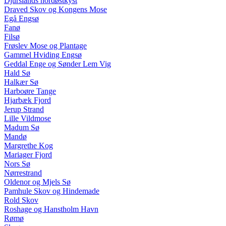
Djurslands nordøstkyst
Draved Skov og Kongens Mose
Egå Engsø
Fanø
Filsø
Frøslev Mose og Plantage
Gammel Hviding Engsø
Geddal Enge og Sønder Lem Vig
Hald Sø
Halkær Sø
Harboøre Tange
Hjarbæk Fjord
Jerup Strand
Lille Vildmose
Madum Sø
Mandø
Margrethe Kog
Mariager Fjord
Nors Sø
Nørrestrand
Oldenor og Mjels Sø
Pamhule Skov og Hindemade
Rold Skov
Roshage og Hanstholm Havn
Rømø