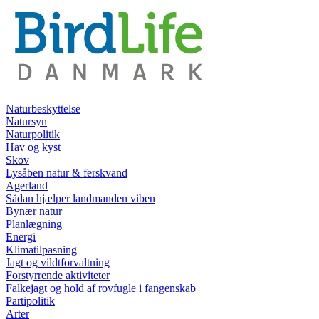
Naturbeskyttelse
Natursyn
Naturpolitik
Hav og kyst
Skov
Lysåben natur & ferskvand
Agerland
Sådan hjælper landmanden viben
Bynær natur
Planlægning
Energi
Klimatilpasning
Jagt og vildtforvaltning
Forstyrrende aktiviteter
Falkejagt og hold af rovfugle i fangenskab
Partipolitik
Arter