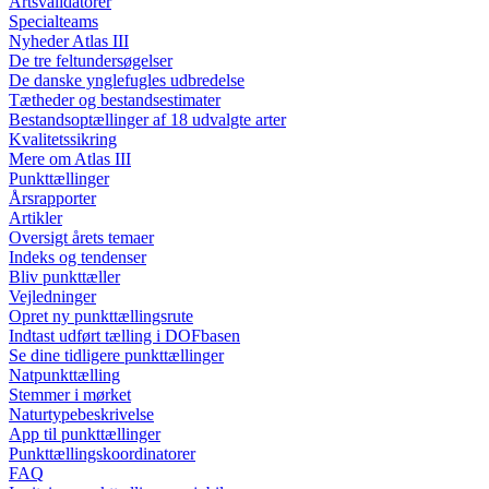
Artsvalidatorer
Specialteams
Nyheder Atlas III
De tre feltundersøgelser
De danske ynglefugles udbredelse
Tætheder og bestandsestimater
Bestandsoptællinger af 18 udvalgte arter
Kvalitetssikring
Mere om Atlas III
Punkttællinger
Årsrapporter
Artikler
Oversigt årets temaer
Indeks og tendenser
Bliv punkttæller
Vejledninger
Opret ny punkttællingsrute
Indtast udført tælling i DOFbasen
Se dine tidligere punkttællinger
Natpunkttælling
Stemmer i mørket
Naturtypebeskrivelse
App til punkttællinger
Punkttællingskoordinatorer
FAQ