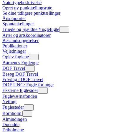
Naturtypebeskrivelse
Opret ny punkttællingsrute
Se dine tidligere punkttællinger
Årsrapporter
Spontantællinger
Truede og Sjældne Ynglefugle
Arter og artskoordinatorer
Bestandsopgørelser
Publikationer
Vejledninger
Oplev fuglene
Børnenes Fugleuge
DOF Travel
Besøg DOF Travel
Frivillig i DOF Travel
DOF UNG: Fugle for unge
Eksterne fuglesider
Fugleværnsfonden
Netfugl
Fuglesteder
Bornholm
Almindingen
Dueodde
Ertholmene