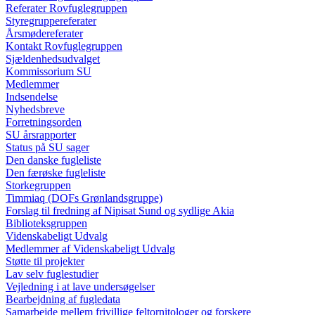
Referater Rovfuglegruppen
Styregruppereferater
Årsmødereferater
Kontakt Rovfuglegruppen
Sjældenhedsudvalget
Kommissorium SU
Medlemmer
Indsendelse
Nyhedsbreve
Forretningsorden
SU årsrapporter
Status på SU sager
Den danske fugleliste
Den færøske fugleliste
Storkegruppen
Timmiaq (DOFs Grønlandsgruppe)
Forslag til fredning af Nipisat Sund og sydlige Akia
Biblioteksgruppen
Videnskabeligt Udvalg
Medlemmer af Videnskabeligt Udvalg
Støtte til projekter
Lav selv fuglestudier
Vejledning i at lave undersøgelser
Bearbejdning af fugledata
Samarbejde mellem frivillige feltornitologer og forskere