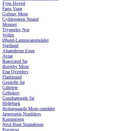
Fyns Hoved
Føns Vang
Gulstav Mose
Gyldensteen Strand
Monnet
Tryggelev Nor
Vejlen
Ølund-Lammesøområdet
Sjælland
Alsønderup Enge
Avnø
Bagsværd Sø
Borreby Mose
Enø Overdrev
Fladstrand
Gentofte Sø
Gilleleje
Gribskov
Gundsømagle Sø
Hellebæk
Holmegaards Mose-området
Jægerspris Nordskov
Kagsmosen
Nivå Bugt Strandenge
Præstesø