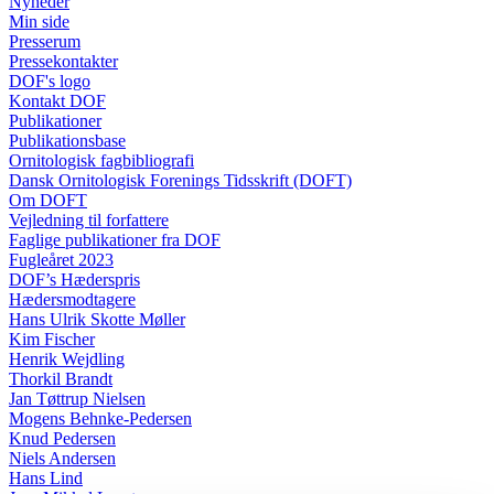
Nyheder
Min side
Presserum
Pressekontakter
DOF's logo
Kontakt DOF
Publikationer
Publikationsbase
Ornitologisk fagbibliografi
Dansk Ornitologisk Forenings Tidsskrift (DOFT)
Om DOFT
Vejledning til forfattere
Faglige publikationer fra DOF
Fugleåret 2023
DOF’s Hæderspris
Hædersmodtagere
Hans Ulrik Skotte Møller
Kim Fischer
Henrik Wejdling
Thorkil Brandt
Jan Tøttrup Nielsen
Mogens Behnke-Pedersen
Knud Pedersen
Niels Andersen
Hans Lind