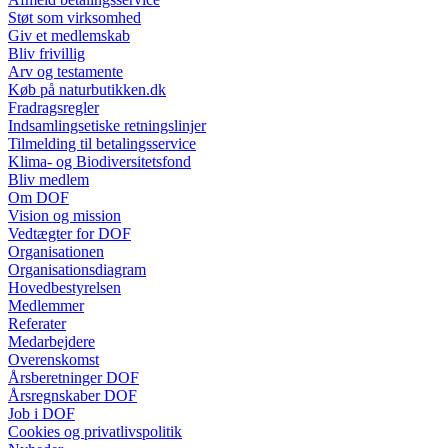
Støt som virksomhed
Giv et medlemskab
Bliv frivillig
Arv og testamente
Køb på naturbutikken.dk
Fradragsregler
Indsamlingsetiske retningslinjer
Tilmelding til betalingsservice
Klima- og Biodiversitetsfond
Bliv medlem
Om DOF
Vision og mission
Vedtægter for DOF
Organisationen
Organisationsdiagram
Hovedbestyrelsen
Medlemmer
Referater
Medarbejdere
Overenskomst
Årsberetninger DOF
Årsregnskaber DOF
Job i DOF
Cookies og privatlivspolitik