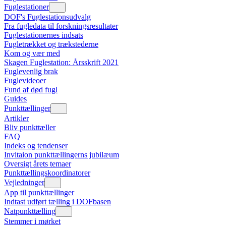
Fuglestationer
DOF's Fuglestationsudvalg
Fra fugledata til forskningsresultater
Fuglestationernes indsats
Fugletrækket og trækstederne
Kom og vær med
Skagen Fuglestation: Årsskrift 2021
Fuglevenlig brak
Fuglevideoer
Fund af død fugl
Guides
Punkttællinger
Artikler
Bliv punkttæller
FAQ
Indeks og tendenser
Invitaion punkttællingerns jubilæum
Oversigt årets temaer
Punkttællingskoordinatorer
Vejledninger
App til punkttællinger
Indtast udført tælling i DOFbasen
Natpunkttælling
Stemmer i mørket