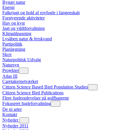
Bynær natur
Energi
Falkejagt og hold af rovfugle i fangenskab
Forstyrrende aktiviteter
Hav og kyst
Jagt og vildtforvaltning
Klimatilpasning
Lysåben natur & ferskvand
Partipolitik
Planlægning
Skov
Naturpolitisk Udvalg
Natursyn
Projekter
Atlas III
Caretakernetværket
Citizen Science Based Bird Population Studies
Citizen Science Bird Publications
Flere fugleoplevelser på golfbanerne
Fokuseret fugleforvaltning
De ni arter
Kontakt
Nyheder
Nyheder 2011