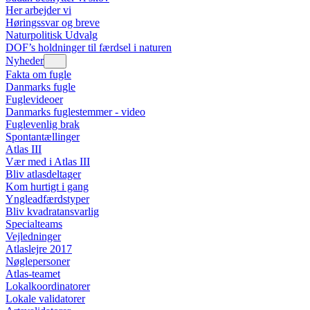
Her arbejder vi
Høringssvar og breve
Naturpolitisk Udvalg
DOF’s holdninger til færdsel i naturen
Nyheder
Fakta om fugle
Danmarks fugle
Fuglevideoer
Danmarks fuglestemmer - video
Fuglevenlig brak
Spontantællinger
Atlas III
Vær med i Atlas III
Bliv atlasdeltager
Kom hurtigt i gang
Yngleadfærdstyper
Bliv kvadratansvarlig
Specialteams
Vejledninger
Atlaslejre 2017
Nøglepersoner
Atlas-teamet
Lokalkoordinatorer
Lokale validatorer