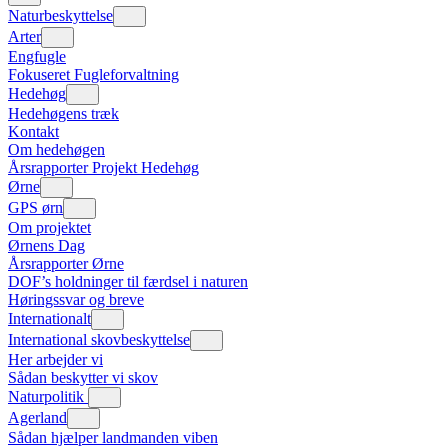
Naturbeskyttelse
Arter
Engfugle
Fokuseret Fugleforvaltning
Hedehøg
Hedehøgens træk
Kontakt
Om hedehøgen
Årsrapporter Projekt Hedehøg
Ørne
GPS ørn
Om projektet
Ørnens Dag
Årsrapporter Ørne
DOF’s holdninger til færdsel i naturen
Høringssvar og breve
Internationalt
International skovbeskyttelse
Her arbejder vi
Sådan beskytter vi skov
Naturpolitik
Agerland
Sådan hjælper landmanden viben