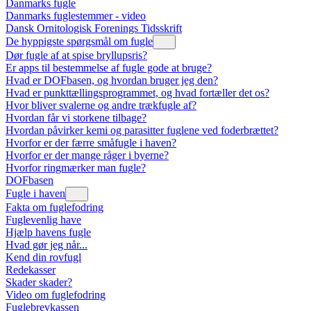
Danmarks fugle
Danmarks fuglestemmer - video
Dansk Ornitologisk Forenings Tidsskrift
De hyppigste spørgsmål om fugle
Dør fugle af at spise bryllupsris?
Er apps til bestemmelse af fugle gode at bruge?
Hvad er DOFbasen, og hvordan bruger jeg den?
Hvad er punkttællingsprogrammet, og hvad fortæller det os?
Hvor bliver svalerne og andre trækfugle af?
Hvordan får vi storkene tilbage?
Hvordan påvirker kemi og parasitter fuglene ved foderbrættet?
Hvorfor er der færre småfugle i haven?
Hvorfor er der mange råger i byerne?
Hvorfor ringmærker man fugle?
DOFbasen
Fugle i haven
Fakta om fuglefodring
Fuglevenlig have
Hjælp havens fugle
Hvad gør jeg når...
Kend din rovfugl
Redekasser
Skader skader?
Video om fuglefodring
Fuglebrevkassen