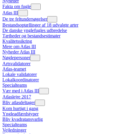
Nyheder
Fakta om fugle
Atlas III
De tre feltundersøgelser
Bestandsoptællinger af 18 udvalgte arter
De danske ynglefugles udbredelse
Tætheder og bestandsestimater
Kvalitetssikring
Mere om Atlas III
Nyheder Atlas III
Nøglepersoner
Artsvalidatorer
Atlas-teamet
Lokale validatorer
Lokalkoordinatorer
Specialteams
Vær med i Atlas III
Atlaslejre 2017
Bliv atlasdeltager
Kom hurtigt i gang
Yngleadfærdstyper
Bliv kvadratansvarlig
Specialteams
Vejledninger