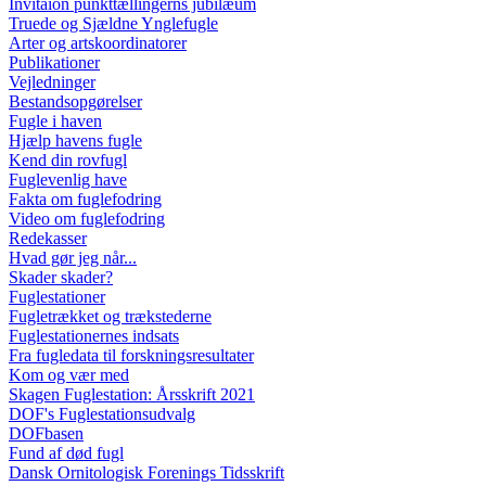
Invitaion punkttællingerns jubilæum
Truede og Sjældne Ynglefugle
Arter og artskoordinatorer
Publikationer
Vejledninger
Bestandsopgørelser
Fugle i haven
Hjælp havens fugle
Kend din rovfugl
Fuglevenlig have
Fakta om fuglefodring
Video om fuglefodring
Redekasser
Hvad gør jeg når...
Skader skader?
Fuglestationer
Fugletrækket og trækstederne
Fuglestationernes indsats
Fra fugledata til forskningsresultater
Kom og vær med
Skagen Fuglestation: Årsskrift 2021
DOF's Fuglestationsudvalg
DOFbasen
Fund af død fugl
Dansk Ornitologisk Forenings Tidsskrift