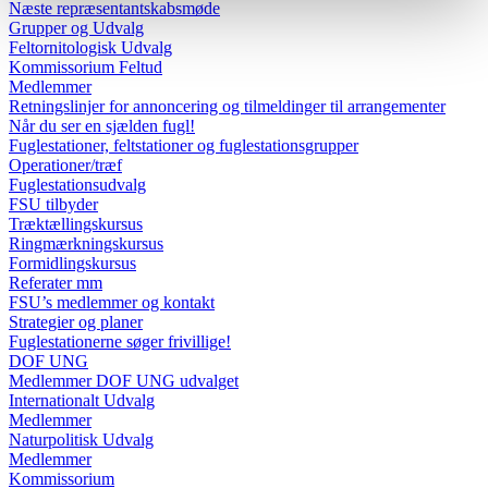
Næste repræsentantskabsmøde
Grupper og Udvalg
Feltornitologisk Udvalg
Kommissorium Feltud
Medlemmer
Retningslinjer for annoncering og tilmeldinger til arrangementer
Når du ser en sjælden fugl!
Fuglestationer, feltstationer og fuglestationsgrupper
Operationer/træf
Fuglestationsudvalg
FSU tilbyder
Træktællingskursus
Ringmærkningskursus
Formidlingskursus
Referater mm
FSU’s medlemmer og kontakt
Strategier og planer
Fuglestationerne søger frivillige!
DOF UNG
Medlemmer DOF UNG udvalget
Internationalt Udvalg
Medlemmer
Naturpolitisk Udvalg
Medlemmer
Kommissorium