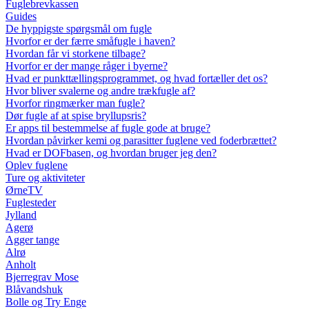
Fuglebrevkassen
Guides
De hyppigste spørgsmål om fugle
Hvorfor er der færre småfugle i haven?
Hvordan får vi storkene tilbage?
Hvorfor er der mange råger i byerne?
Hvad er punkttællingsprogrammet, og hvad fortæller det os?
Hvor bliver svalerne og andre trækfugle af?
Hvorfor ringmærker man fugle?
Dør fugle af at spise bryllupsris?
Er apps til bestemmelse af fugle gode at bruge?
Hvordan påvirker kemi og parasitter fuglene ved foderbrættet?
Hvad er DOFbasen, og hvordan bruger jeg den?
Oplev fuglene
Ture og aktiviteter
ØrneTV
Fuglesteder
Jylland
Agerø
Agger tange
Alrø
Anholt
Bjerregrav Mose
Blåvandshuk
Bolle og Try Enge