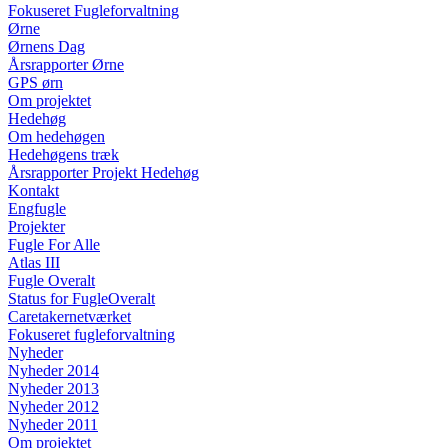
Fokuseret Fugleforvaltning
Ørne
Ørnens Dag
Årsrapporter Ørne
GPS ørn
Om projektet
Hedehøg
Om hedehøgen
Hedehøgens træk
Årsrapporter Projekt Hedehøg
Kontakt
Engfugle
Projekter
Fugle For Alle
Atlas III
Fugle Overalt
Status for FugleOveralt
Caretakernetværket
Fokuseret fugleforvaltning
Nyheder
Nyheder 2014
Nyheder 2013
Nyheder 2012
Nyheder 2011
Om projektet