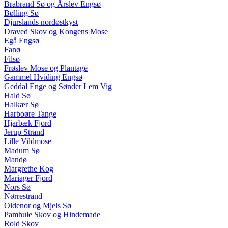
Brabrand Sø og Årslev Engsø
Bølling Sø
Djurslands nordøstkyst
Draved Skov og Kongens Mose
Egå Engsø
Fanø
Filsø
Frøslev Mose og Plantage
Gammel Hviding Engsø
Geddal Enge og Sønder Lem Vig
Hald Sø
Halkær Sø
Harboøre Tange
Hjarbæk Fjord
Jerup Strand
Lille Vildmose
Madum Sø
Mandø
Margrethe Kog
Mariager Fjord
Nors Sø
Nørrestrand
Oldenor og Mjels Sø
Pamhule Skov og Hindemade
Rold Skov