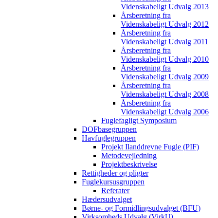
Videnskabeligt Udvalg 2013
Årsberetning fra
Videnskabeligt Udvalg 2012
Årsberetning fra
Videnskabeligt Udvalg 2011
Årsberetning fra
Videnskabeligt Udvalg 2010
Årsberetning fra
Videnskabeligt Udvalg 2009
Årsberetning fra
Videnskabeligt Udvalg 2008
Årsberetning fra
Videnskabeligt Udvalg 2006
Fuglefagligt Symposium
DOFbasegruppen
Havfuglegruppen
Projekt Ilanddrevne Fugle (PIF)
Metodevejledning
Projektbeskrivelse
Rettigheder og pligter
Fuglekursusgruppen
Referater
Hædersudvalget
Børne- og Formidlingsudvalget (BFU)
Virksomheds Udvalg (VirkU)