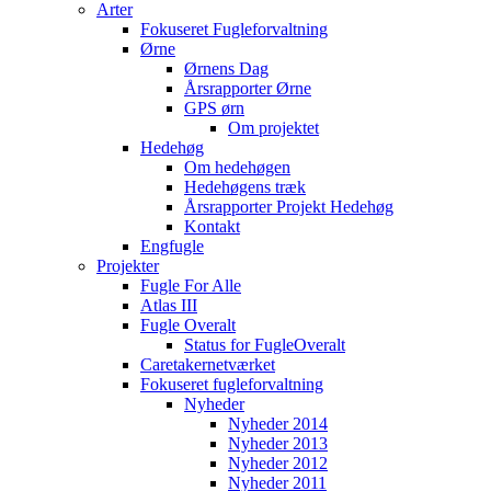
Arter
Fokuseret Fugleforvaltning
Ørne
Ørnens Dag
Årsrapporter Ørne
GPS ørn
Om projektet
Hedehøg
Om hedehøgen
Hedehøgens træk
Årsrapporter Projekt Hedehøg
Kontakt
Engfugle
Projekter
Fugle For Alle
Atlas III
Fugle Overalt
Status for FugleOveralt
Caretakernetværket
Fokuseret fugleforvaltning
Nyheder
Nyheder 2014
Nyheder 2013
Nyheder 2012
Nyheder 2011