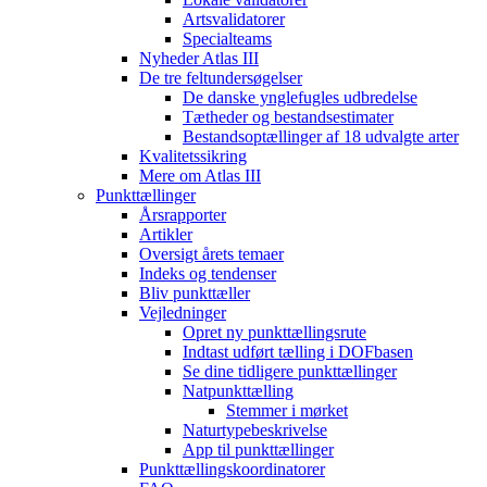
Artsvalidatorer
Specialteams
Nyheder Atlas III
De tre feltundersøgelser
De danske ynglefugles udbredelse
Tætheder og bestandsestimater
Bestandsoptællinger af 18 udvalgte arter
Kvalitetssikring
Mere om Atlas III
Punkttællinger
Årsrapporter
Artikler
Oversigt årets temaer
Indeks og tendenser
Bliv punkttæller
Vejledninger
Opret ny punkttællingsrute
Indtast udført tælling i DOFbasen
Se dine tidligere punkttællinger
Natpunkttælling
Stemmer i mørket
Naturtypebeskrivelse
App til punkttællinger
Punkttællingskoordinatorer