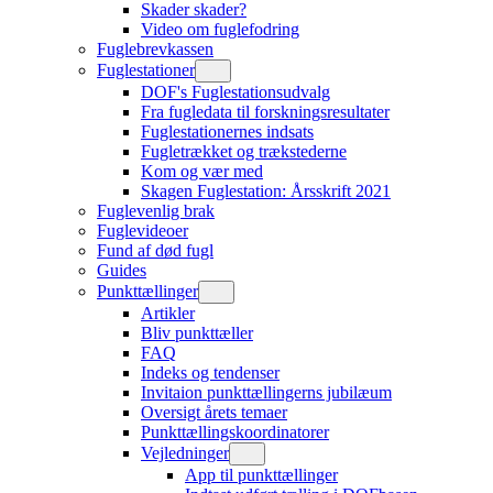
Skader skader?
Video om fuglefodring
Fuglebrevkassen
Fuglestationer
DOF's Fuglestationsudvalg
Fra fugledata til forskningsresultater
Fuglestationernes indsats
Fugletrækket og trækstederne
Kom og vær med
Skagen Fuglestation: Årsskrift 2021
Fuglevenlig brak
Fuglevideoer
Fund af død fugl
Guides
Punkttællinger
Artikler
Bliv punkttæller
FAQ
Indeks og tendenser
Invitaion punkttællingerns jubilæum
Oversigt årets temaer
Punkttællingskoordinatorer
Vejledninger
App til punkttællinger