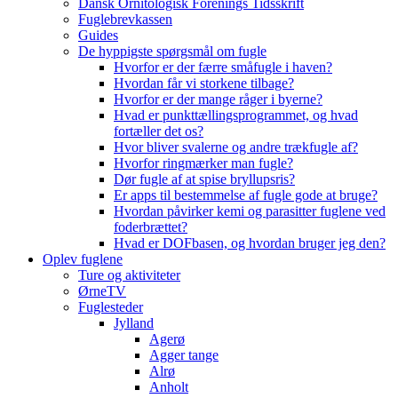
Dansk Ornitologisk Forenings Tidsskrift
Fuglebrevkassen
Guides
De hyppigste spørgsmål om fugle
Hvorfor er der færre småfugle i haven?
Hvordan får vi storkene tilbage?
Hvorfor er der mange råger i byerne?
Hvad er punkttællingsprogrammet, og hvad
fortæller det os?
Hvor bliver svalerne og andre trækfugle af?
Hvorfor ringmærker man fugle?
Dør fugle af at spise bryllupsris?
Er apps til bestemmelse af fugle gode at bruge?
Hvordan påvirker kemi og parasitter fuglene ved
foderbrættet?
Hvad er DOFbasen, og hvordan bruger jeg den?
Oplev fuglene
Ture og aktiviteter
ØrneTV
Fuglesteder
Jylland
Agerø
Agger tange
Alrø
Anholt