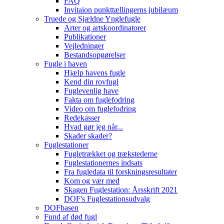
FAQ
Invitaion punkttællingerns jubilæum
Truede og Sjældne Ynglefugle
Arter og artskoordinatorer
Publikationer
Vejledninger
Bestandsopgørelser
Fugle i haven
Hjælp havens fugle
Kend din rovfugl
Fuglevenlig have
Fakta om fuglefodring
Video om fuglefodring
Redekasser
Hvad gør jeg når...
Skader skader?
Fuglestationer
Fugletrækket og trækstederne
Fuglestationernes indsats
Fra fugledata til forskningsresultater
Kom og vær med
Skagen Fuglestation: Årsskrift 2021
DOF's Fuglestationsudvalg
DOFbasen
Fund af død fugl