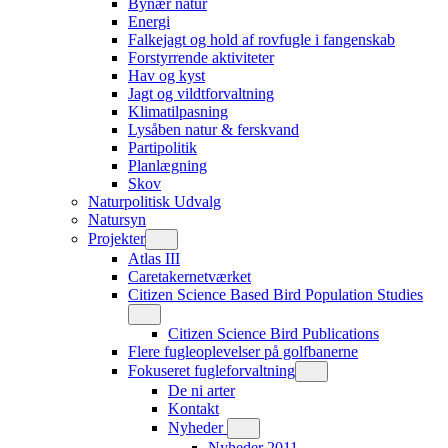
Bynær natur
Energi
Falkejagt og hold af rovfugle i fangenskab
Forstyrrende aktiviteter
Hav og kyst
Jagt og vildtforvaltning
Klimatilpasning
Lysåben natur & ferskvand
Partipolitik
Planlægning
Skov
Naturpolitisk Udvalg
Natursyn
Projekter
Atlas III
Caretakernetværket
Citizen Science Based Bird Population Studies
Citizen Science Bird Publications
Flere fugleoplevelser på golfbanerne
Fokuseret fugleforvaltning
De ni arter
Kontakt
Nyheder
Nyheder 2011