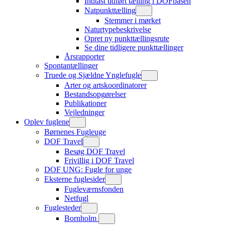
Indtast udført tælling i DOFbasen
Natpunkttælling
Stemmer i mørket
Naturtypebeskrivelse
Opret ny punkttællingsrute
Se dine tidligere punkttællinger
Årsrapporter
Spontantællinger
Truede og Sjældne Ynglefugle
Arter og artskoordinatorer
Bestandsopgørelser
Publikationer
Vejledninger
Oplev fuglene
Børnenes Fugleuge
DOF Travel
Besøg DOF Travel
Frivillig i DOF Travel
DOF UNG: Fugle for unge
Eksterne fuglesider
Fugleværnsfonden
Netfugl
Fuglesteder
Bornholm