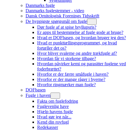
Vejledninger
Danmarks fugle
Danmarks fuglestemmer - video
Dansk Ornitologisk Forenings Tidsskrift
De hyppigste spørgsmål om fugle
Dør fugle af at spise bryllupsris?
Er apps til bestemmelse af fugle gode at bruge?
Hvad er DOFbasen, og hvordan bruger jeg den?
Hvad er punkttællingsprogrammet, og hvad
fortæller det os?
Hvor bliver svalerne og andre trækfugle af?
Hvordan får vi storkene tilbage?
Hvordan påvirker kemi og parasitter fuglene ved
foderbrættet?
Hvorfor er der færre småfugle i haven?
Hvorfor er der mange råger i byerne?
Hvorfor ringmærker man fugle?
DOFbasen
Fugle i haven
Fakta om fuglefodring
Fuglevenlig have
Hjælp havens fugle
Hvad gør jeg når...
Kend din rovfugl
Redekasser