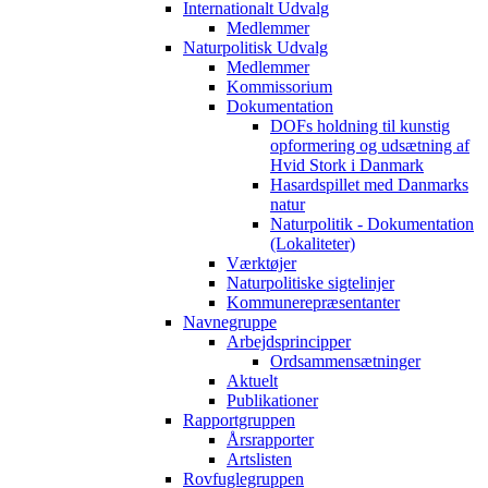
Internationalt Udvalg
Medlemmer
Naturpolitisk Udvalg
Medlemmer
Kommissorium
Dokumentation
DOFs holdning til kunstig
opformering og udsætning af
Hvid Stork i Danmark
Hasardspillet med Danmarks
natur
Naturpolitik - Dokumentation
(Lokaliteter)
Værktøjer
Naturpolitiske sigtelinjer
Kommunerepræsentanter
Navnegruppe
Arbejdsprincipper
Ordsammensætninger
Aktuelt
Publikationer
Rapportgruppen
Årsrapporter
Artslisten
Rovfuglegruppen