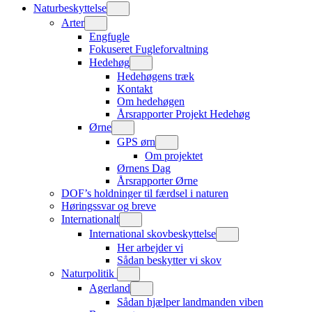
Naturbeskyttelse
Arter
Engfugle
Fokuseret Fugleforvaltning
Hedehøg
Hedehøgens træk
Kontakt
Om hedehøgen
Årsrapporter Projekt Hedehøg
Ørne
GPS ørn
Om projektet
Ørnens Dag
Årsrapporter Ørne
DOF’s holdninger til færdsel i naturen
Høringssvar og breve
Internationalt
International skovbeskyttelse
Her arbejder vi
Sådan beskytter vi skov
Naturpolitik
Agerland
Sådan hjælper landmanden viben