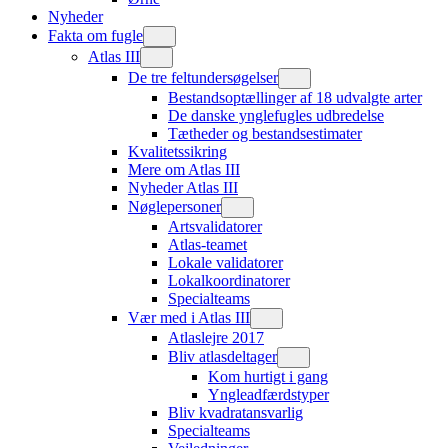
Nyheder
Fakta om fugle
Atlas III
De tre feltundersøgelser
Bestandsoptællinger af 18 udvalgte arter
De danske ynglefugles udbredelse
Tætheder og bestandsestimater
Kvalitetssikring
Mere om Atlas III
Nyheder Atlas III
Nøglepersoner
Artsvalidatorer
Atlas-teamet
Lokale validatorer
Lokalkoordinatorer
Specialteams
Vær med i Atlas III
Atlaslejre 2017
Bliv atlasdeltager
Kom hurtigt i gang
Yngleadfærdstyper
Bliv kvadratansvarlig
Specialteams