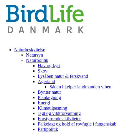
Naturbeskyttelse
Natursyn
Naturpolitik
Hav og kyst
Skov
Lysåben natur & ferskvand
Agerland
Sådan hjælper landmanden viben
Bynær natur
Planlægning
Energi
Klimatilpasning
Jagt og vildtforvaltning
Forstyrrende aktiviteter
Falkejagt og hold af rovfugle i fangenskab
Partipolitik