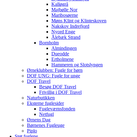
Kalløgrå
Majbølle Nor
Maribosøerne
Møns Klint og Klinteskoven
Nakskov Indrefjord
Nyord Enge
Ålebæk Strand
Bornholm
Almindingen
Dueodde
Ertholmene
Hammeren og Slotslyngen
Ørneklubben: Fugle for børn
DOF UNG: Fugle for unge
DOF Travel
Besøg DOF Travel
Frivillig i DOF Travel
Naturbutikken
Eksterne fuglesider
Fugleværnsfonden
Netfugl
Ørnens Dag
Børnenes Fugleuge
Piplo
Støt fuglene