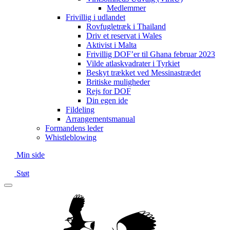
Medlemmer
Frivillig i udlandet
Rovfugletræk i Thailand
Driv et reservat i Wales
Aktivist i Malta
Frivillig DOF’er til Ghana februar 2023
Vilde atlaskvadrater i Tyrkiet
Beskyt trækket ved Messinastrædet
Britiske muligheder
Rejs for DOF
Din egen ide
Fildeling
Arrangementsmanual
Formandens leder
Whistleblowing
Min side
Støt