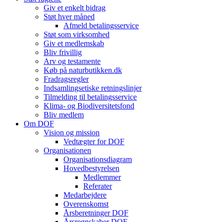
Giv et enkelt bidrag
Støt hver måned
Afmeld betalingsservice
Støt som virksomhed
Giv et medlemskab
Bliv frivillig
Arv og testamente
Køb på naturbutikken.dk
Fradragsregler
Indsamlingsetiske retningslinjer
Tilmelding til betalingsservice
Klima- og Biodiversitetsfond
Bliv medlem
Om DOF
Vision og mission
Vedtægter for DOF
Organisationen
Organisationsdiagram
Hovedbestyrelsen
Medlemmer
Referater
Medarbejdere
Overenskomst
Årsberetninger DOF
Årsregnskaber DOF