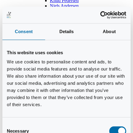
Knud Pedersen
Niels Andersen
Hans Lind
Jens Mikkel Lausten
Tim Andersen
Per Janfelt
Consent
Details
About
Christian Hjorth
Per Ekberg Pedersen
Peter Andersen
Kjeld Hansen
This website uses cookies
Niels Thomas Rosenberg
Benny Gensbøl
We use cookies to personalise content and ads, to
Bent Jakobsen
provide social media features and to analyse our traffic.
Svend Andersen
Bent Wigh
We also share information about your use of our site with
Jens-Kjeld Jensen
our social media, advertising and analytics partners who
Jon Fjeldså
may combine it with other information that you’ve
William Carøe Aarestrup
Erik Mølgaard
provided to them or that they’ve collected from your use
Klaus Malling Olsen
of their services.
Brian Zobbe
Peter Lange
Kurt Due Johansen
Niels Peter Andreasen
Consent
Preben Berg
Necessary
Selection