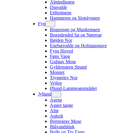
Almindingen
Dueodde
Ertholmene
Hammeren og Slotslyngen
Fyn
Bispeenge og Munkemaen
Brændegård Sø og Nørresø
Bøjden Nor
Enebærodde og Hofmansgave
Fyns Hoved
Føns Vang
Gulstav Mose
Gyldensteen Strand
Monnet
Tryggelev Nor
Vejlen
Ølund-Lammesøområdet
Jylland
Agerø
Agger tange
Alrø
Anholt
Bjerregrav Mose
Blåvandshuk
Bolle og Try Enge