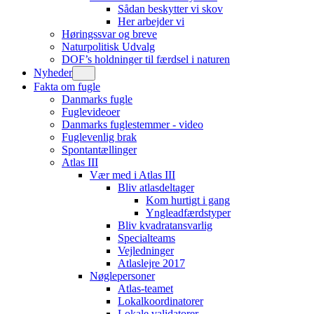
Sådan beskytter vi skov
Her arbejder vi
Høringssvar og breve
Naturpolitisk Udvalg
DOF’s holdninger til færdsel i naturen
Nyheder
Fakta om fugle
Danmarks fugle
Fuglevideoer
Danmarks fuglestemmer - video
Fuglevenlig brak
Spontantællinger
Atlas III
Vær med i Atlas III
Bliv atlasdeltager
Kom hurtigt i gang
Yngleadfærdstyper
Bliv kvadratansvarlig
Specialteams
Vejledninger
Atlaslejre 2017
Nøglepersoner
Atlas-teamet
Lokalkoordinatorer
Lokale validatorer