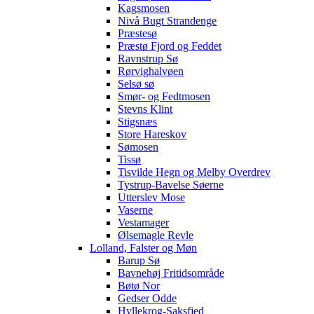
Kagsmosen
Nivå Bugt Strandenge
Præstesø
Præstø Fjord og Feddet
Ravnstrup Sø
Rørvighalvøen
Selsø sø
Smør- og Fedtmosen
Stevns Klint
Stigsnæs
Store Hareskov
Sømosen
Tissø
Tisvilde Hegn og Melby Overdrev
Tystrup-Bavelse Søerne
Utterslev Mose
Vaserne
Vestamager
Ølsemagle Revle
Lolland, Falster og Møn
Barup Sø
Bavnehøj Fritidsområde
Bøtø Nor
Gedser Odde
Hyllekrog-Saksfjed