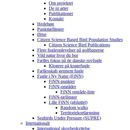
Om projektet
De ni arter
Publikationer
Kontakt
Hedehøg
Punkttællinger
Ørne
Citizen Science Based Bird Population Studies
Citizen Science Bird Publications
Flere fugleoplevelser på golfbanerne
Vild natur hvor du bor
Fælles fokus på de danske rovfugle
Klogere på kragefugle
Fællesskab gennem fugle
Fugle i Ny Natur (FiNN)
FiNN-punkter
FiNN-områder
FiNN område-liste
FiNN-tællinger
Lille FiNN (afsluttet)
Random walks
Territoriekortlægning
Seabirds Under Pressure (SUPRE)
Internationalt
International skovbeskyttelse