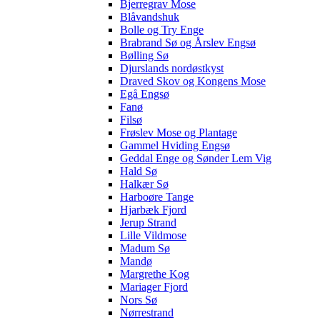
Bjerregrav Mose
Blåvandshuk
Bolle og Try Enge
Brabrand Sø og Årslev Engsø
Bølling Sø
Djurslands nordøstkyst
Draved Skov og Kongens Mose
Egå Engsø
Fanø
Filsø
Frøslev Mose og Plantage
Gammel Hviding Engsø
Geddal Enge og Sønder Lem Vig
Hald Sø
Halkær Sø
Harboøre Tange
Hjarbæk Fjord
Jerup Strand
Lille Vildmose
Madum Sø
Mandø
Margrethe Kog
Mariager Fjord
Nors Sø
Nørrestrand