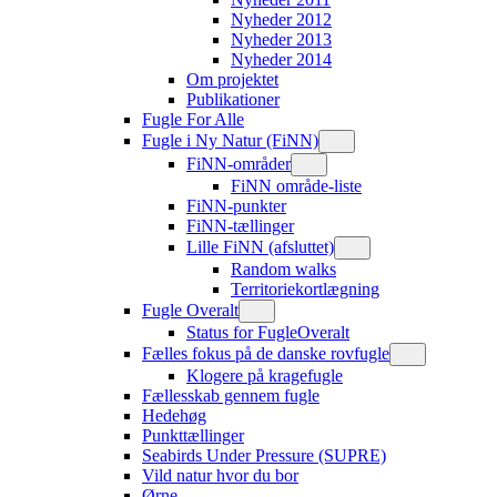
Nyheder 2012
Nyheder 2013
Nyheder 2014
Om projektet
Publikationer
Fugle For Alle
Fugle i Ny Natur (FiNN)
FiNN-områder
FiNN område-liste
FiNN-punkter
FiNN-tællinger
Lille FiNN (afsluttet)
Random walks
Territoriekortlægning
Fugle Overalt
Status for FugleOveralt
Fælles fokus på de danske rovfugle
Klogere på kragefugle
Fællesskab gennem fugle
Hedehøg
Punkttællinger
Seabirds Under Pressure (SUPRE)
Vild natur hvor du bor
Ørne