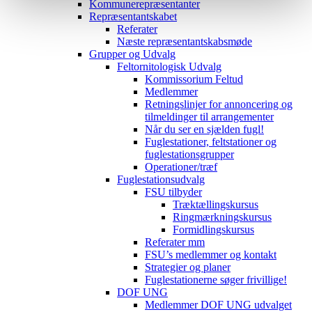
Kommunerepræsentanter
Repræsentantskabet
Referater
Næste repræsentantskabsmøde
Grupper og Udvalg
Feltornitologisk Udvalg
Kommissorium Feltud
Medlemmer
Retningslinjer for annoncering og
tilmeldinger til arrangementer
Når du ser en sjælden fugl!
Fuglestationer, feltstationer og
fuglestationsgrupper
Operationer/træf
Fuglestationsudvalg
FSU tilbyder
Træktællingskursus
Ringmærkningskursus
Formidlingskursus
Referater mm
FSU’s medlemmer og kontakt
Strategier og planer
Fuglestationerne søger frivillige!
DOF UNG
Medlemmer DOF UNG udvalget