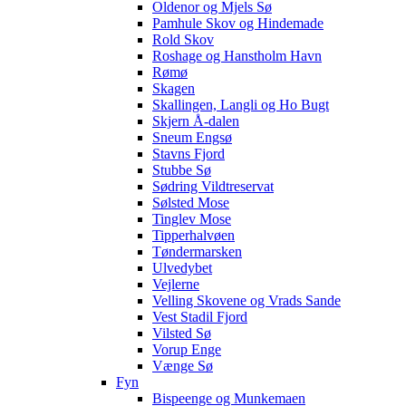
Oldenor og Mjels Sø
Pamhule Skov og Hindemade
Rold Skov
Roshage og Hanstholm Havn
Rømø
Skagen
Skallingen, Langli og Ho Bugt
Skjern Å-dalen
Sneum Engsø
Stavns Fjord
Stubbe Sø
Sødring Vildtreservat
Sølsted Mose
Tinglev Mose
Tipperhalvøen
Tøndermarsken
Ulvedybet
Vejlerne
Velling Skovene og Vrads Sande
Vest Stadil Fjord
Vilsted Sø
Vorup Enge
Vænge Sø
Fyn
Bispeenge og Munkemaen