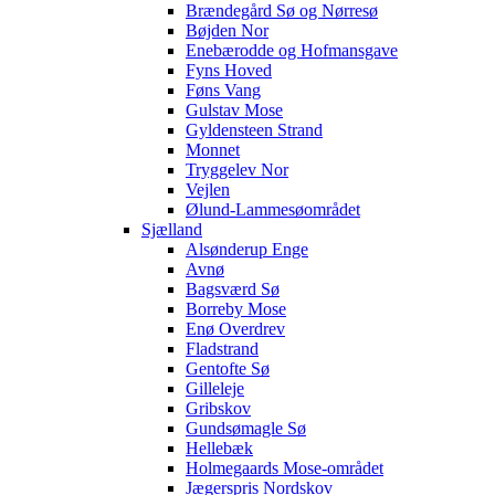
Brændegård Sø og Nørresø
Bøjden Nor
Enebærodde og Hofmansgave
Fyns Hoved
Føns Vang
Gulstav Mose
Gyldensteen Strand
Monnet
Tryggelev Nor
Vejlen
Ølund-Lammesøområdet
Sjælland
Alsønderup Enge
Avnø
Bagsværd Sø
Borreby Mose
Enø Overdrev
Fladstrand
Gentofte Sø
Gilleleje
Gribskov
Gundsømagle Sø
Hellebæk
Holmegaards Mose-området
Jægerspris Nordskov