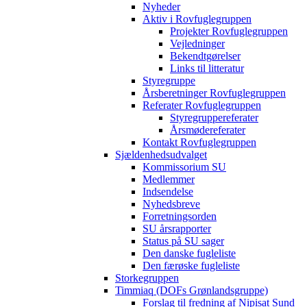
Nyheder
Aktiv i Rovfuglegruppen
Projekter Rovfuglegruppen
Vejledninger
Bekendtgørelser
Links til litteratur
Styregruppe
Årsberetninger Rovfuglegruppen
Referater Rovfuglegruppen
Styregruppereferater
Årsmødereferater
Kontakt Rovfuglegruppen
Sjældenhedsudvalget
Kommissorium SU
Medlemmer
Indsendelse
Nyhedsbreve
Forretningsorden
SU årsrapporter
Status på SU sager
Den danske fugleliste
Den færøske fugleliste
Storkegruppen
Timmiaq (DOFs Grønlandsgruppe)
Forslag til fredning af Nipisat Sund