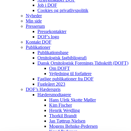
Job i DOF
Cookies og privatlivspolitik
Nyheder
Min side
Presserum
Pressekontakter
DOF's logo
Kontakt DOF
Publikationer
Publikationsbase
Ornitologisk fagbibliografi
Dansk Ornitologisk Forenings Tidsskrift (DOFT)
Om DOFT
Vejledning til forfattere
Faglige publikationer fra DOF
Fugleåret 2023
DOF’s Hæderspris
Hædersmodtagere
Hans Ulrik Skotte Møller
Kim Fischer
Henrik Wejdling
Thorkil Brandt
Jan Tøttrup Nielsen
Mogens Behnke-Pedersen