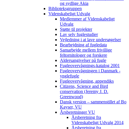
og sydlige Akia
Biblioteksgruppen
Videnskabeligt Udvalg
Medlemmer af Videnskabeligt
Udvalg
Støtte til projekter
Lav selv fuglestudier
Vejledning i at lave undersøgelser
Bearbejdning af fugledata
Samarbejde mellem frivillige
feltornitologer og forskere
Aldersangivelser på fugle
Fugleovervågnings-katalog 2001
Fugleovervågningen i Danmark -
ynglefugle
Fugleovervågning, appendiks
Citizens, Science and Bird
conservation (Jeremy J. D.
Greenwood)
Dansk version – sammenstillet af Bo
Kayser, VU
Årsberetninger VU
Årsberetning fra
Videnskabeligt Udvalg 2014
Årsberetning fra