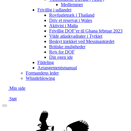
Medlemmer
Frivillig i udlandet
Rovfugletræk i Thailand
Driv et reservat i Wales
Aktivist i Malta
Frivillig DOF’er til Ghana februar 2023
Vilde atlaskvadrater i Tyrkiet
Beskyt trækket ved Messinastrædet
Britiske muligheder
Rejs for DOF
Din egen ide
Fildeling
Arrangementsmanual
Formandens leder
Whistleblowing
Min side
Støt