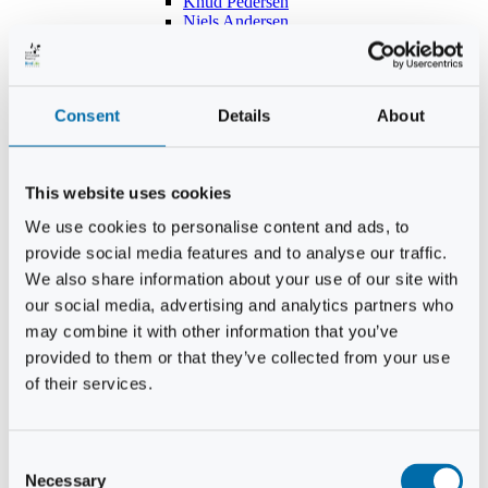
Knud Pedersen
Niels Andersen
Hans Lind
Jens Mikkel Lausten
Tim Andersen
Per Janfelt
Consent
Details
About
Christian Hjorth
Per Ekberg Pedersen
Peter Andersen
Kjeld Hansen
This website uses cookies
Niels Thomas Rosenberg
Benny Gensbøl
We use cookies to personalise content and ads, to
Bent Jakobsen
provide social media features and to analyse our traffic.
Svend Andersen
Bent Wigh
We also share information about your use of our site with
Jens-Kjeld Jensen
our social media, advertising and analytics partners who
Jon Fjeldså
may combine it with other information that you’ve
William Carøe Aarestrup
Erik Mølgaard
provided to them or that they’ve collected from your use
Klaus Malling Olsen
of their services.
Brian Zobbe
Peter Lange
Kurt Due Johansen
Niels Peter Andreasen
Consent
Preben Berg
Necessary
Selection