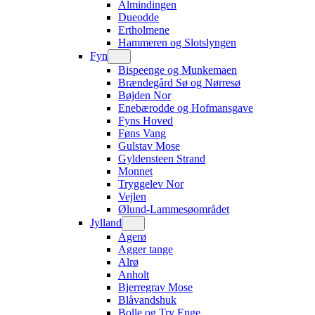
Almindingen
Dueodde
Ertholmene
Hammeren og Slotslyngen
Fyn
Bispeenge og Munkemaen
Brændegård Sø og Nørresø
Bøjden Nor
Enebærodde og Hofmansgave
Fyns Hoved
Føns Vang
Gulstav Mose
Gyldensteen Strand
Monnet
Tryggelev Nor
Vejlen
Ølund-Lammesøområdet
Jylland
Agerø
Agger tange
Alrø
Anholt
Bjerregrav Mose
Blåvandshuk
Bolle og Try Enge