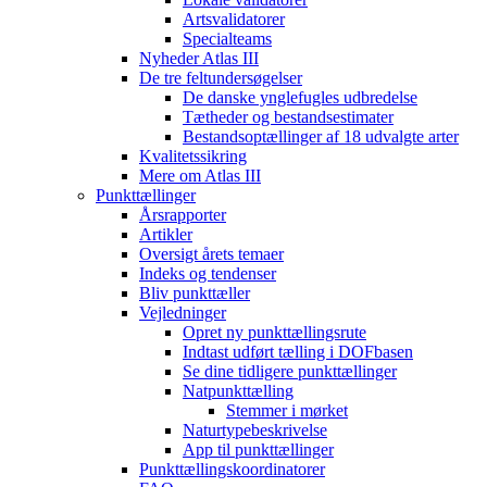
Artsvalidatorer
Specialteams
Nyheder Atlas III
De tre feltundersøgelser
De danske ynglefugles udbredelse
Tætheder og bestandsestimater
Bestandsoptællinger af 18 udvalgte arter
Kvalitetssikring
Mere om Atlas III
Punkttællinger
Årsrapporter
Artikler
Oversigt årets temaer
Indeks og tendenser
Bliv punkttæller
Vejledninger
Opret ny punkttællingsrute
Indtast udført tælling i DOFbasen
Se dine tidligere punkttællinger
Natpunkttælling
Stemmer i mørket
Naturtypebeskrivelse
App til punkttællinger
Punkttællingskoordinatorer