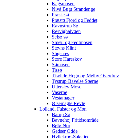
Kagsmosen
Nivå Bugt Strandenge
Præstesø
Præstø Fjord og Feddet
Ravnstrup Sø
Rørvighalvøen
Selsø sø
Smør- og Fedtmosen
Stevns Klint
Stigsnæs
Store Hareskov
Sømosen
Tissø
Tisvilde Hegn og Melby Overdrev
Tystrup-Bavelse Søerne
Utterslev Mose
Vaserne
Vestamager
Ølsemagle Revle
Lolland, Falster og Møn
Barup Sø
Bavnehøj Fritidsområde
Bøtø Nor
Gedser Odde
Hyllekrog-Saksfjed