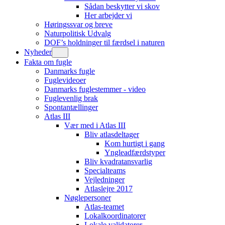
Sådan beskytter vi skov
Her arbejder vi
Høringssvar og breve
Naturpolitisk Udvalg
DOF’s holdninger til færdsel i naturen
Nyheder
Fakta om fugle
Danmarks fugle
Fuglevideoer
Danmarks fuglestemmer - video
Fuglevenlig brak
Spontantællinger
Atlas III
Vær med i Atlas III
Bliv atlasdeltager
Kom hurtigt i gang
Yngleadfærdstyper
Bliv kvadratansvarlig
Specialteams
Vejledninger
Atlaslejre 2017
Nøglepersoner
Atlas-teamet
Lokalkoordinatorer
Lokale validatorer