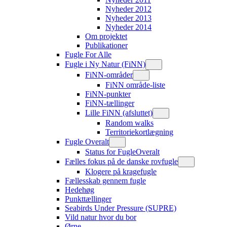
Nyheder 2012
Nyheder 2013
Nyheder 2014
Om projektet
Publikationer
Fugle For Alle
Fugle i Ny Natur (FiNN)
FiNN-områder
FiNN område-liste
FiNN-punkter
FiNN-tællinger
Lille FiNN (afsluttet)
Random walks
Territoriekortlægning
Fugle Overalt
Status for FugleOveralt
Fælles fokus på de danske rovfugle
Klogere på kragefugle
Fællesskab gennem fugle
Hedehøg
Punkttællinger
Seabirds Under Pressure (SUPRE)
Vild natur hvor du bor
Ørne