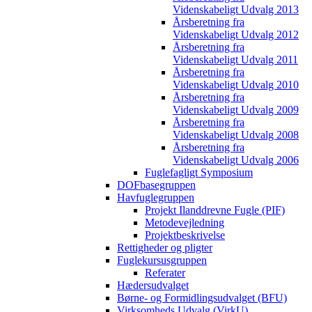
Videnskabeligt Udvalg 2013
Årsberetning fra
Videnskabeligt Udvalg 2012
Årsberetning fra
Videnskabeligt Udvalg 2011
Årsberetning fra
Videnskabeligt Udvalg 2010
Årsberetning fra
Videnskabeligt Udvalg 2009
Årsberetning fra
Videnskabeligt Udvalg 2008
Årsberetning fra
Videnskabeligt Udvalg 2006
Fuglefagligt Symposium
DOFbasegruppen
Havfuglegruppen
Projekt Ilanddrevne Fugle (PIF)
Metodevejledning
Projektbeskrivelse
Rettigheder og pligter
Fuglekursusgruppen
Referater
Hædersudvalget
Børne- og Formidlingsudvalget (BFU)
Virksomheds Udvalg (VirkU)