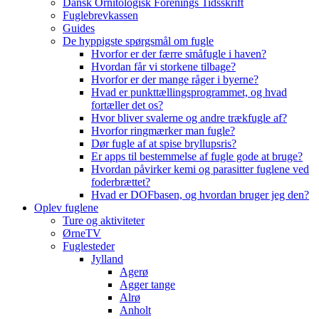
Dansk Ornitologisk Forenings Tidsskrift
Fuglebrevkassen
Guides
De hyppigste spørgsmål om fugle
Hvorfor er der færre småfugle i haven?
Hvordan får vi storkene tilbage?
Hvorfor er der mange råger i byerne?
Hvad er punkttællingsprogrammet, og hvad
fortæller det os?
Hvor bliver svalerne og andre trækfugle af?
Hvorfor ringmærker man fugle?
Dør fugle af at spise bryllupsris?
Er apps til bestemmelse af fugle gode at bruge?
Hvordan påvirker kemi og parasitter fuglene ved
foderbrættet?
Hvad er DOFbasen, og hvordan bruger jeg den?
Oplev fuglene
Ture og aktiviteter
ØrneTV
Fuglesteder
Jylland
Agerø
Agger tange
Alrø
Anholt