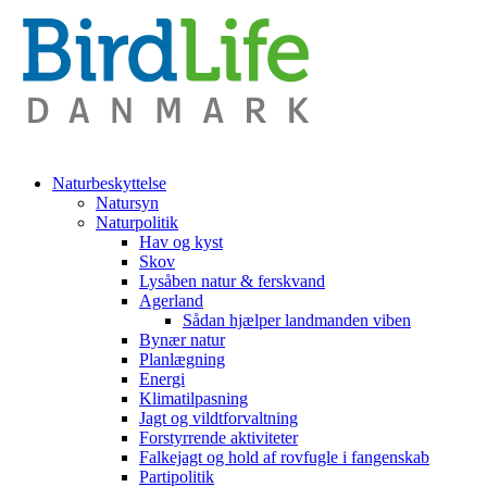
Naturbeskyttelse
Natursyn
Naturpolitik
Hav og kyst
Skov
Lysåben natur & ferskvand
Agerland
Sådan hjælper landmanden viben
Bynær natur
Planlægning
Energi
Klimatilpasning
Jagt og vildtforvaltning
Forstyrrende aktiviteter
Falkejagt og hold af rovfugle i fangenskab
Partipolitik