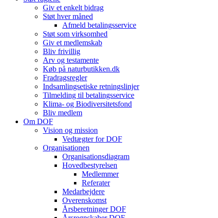
Giv et enkelt bidrag
Støt hver måned
Afmeld betalingsservice
Støt som virksomhed
Giv et medlemskab
Bliv frivillig
Arv og testamente
Køb på naturbutikken.dk
Fradragsregler
Indsamlingsetiske retningslinjer
Tilmelding til betalingsservice
Klima- og Biodiversitetsfond
Bliv medlem
Om DOF
Vision og mission
Vedtægter for DOF
Organisationen
Organisationsdiagram
Hovedbestyrelsen
Medlemmer
Referater
Medarbejdere
Overenskomst
Årsberetninger DOF
Årsregnskaber DOF