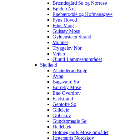
Brændegård Sø og Nørresø
Bøjden Nor
Enebærodde og Hofmansgave
Fyns Hoved
Føns Vang
Gulstav Mose
Gyldensteen Strand
Monnet
Tryggelev Nor
Vejlen
Ølund-Lammesøområdet
Sjælland
Alsønderup Enge
Avnø
Bagsværd Sø
Borreby Mose
Enø Overdrev
Fladstrand
Gentofte Sø
Gilleleje
Gribskov
Gundsømagle Sø
Hellebæk
Holmegaards Mose-området
Jægerspris Nordskov