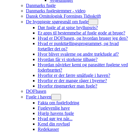
Vejledninger
Danmarks fugle
Danmarks fuglestemmer - video
Dansk Ornitologisk Forenings Tidsskrift
De hyppigste spørgsmål om fugle
Dør fugle af at spise bryllupsris?
Er apps til bestemmelse af fugle gode at bruge?
Hvad er DOFbasen, og hvordan bruger jeg den?
Hvad er punkttællingsprogrammet, og hvad
fortæller det os?
Hvor bliver svalerne og andre trækfugle af?
Hvordan får vi storkene tilbage?
Hvordan påvirker kemi og parasitter fuglene ved
foderbrættet?
Hvorfor er der færre småfugle i haven?
Hvorfor er der mange råger i byerne?
Hvorfor ringmærker man fugle?
DOFbasen
Fugle i haven
Fakta om fuglefodring
Fuglevenlig have
Hjælp havens fugle
Hvad gør jeg når...
Kend din rovfugl
Redekasser