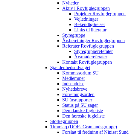
Nyheder
Aktiv i Rovfuglegruppen
Projekter Rovfuglegruppen
Vejledninger
Bekendtgørelser
Links til litteratur
Styregruppe
Årsberetninger Rovfuglegruppen
Referater Rovfuglegruppen
Styregruppereferater
Årsmødereferater
Kontakt Rovfuglegruppen
Sjældenhedsudvalget
Kommissorium SU
Medlemmer
Indsendelse
Nyhedsbreve
Forretningsorden
SU årsrapporter
Status på SU sager
Den danske fugleliste
Den færøske fugleliste
Storkegruppen
Timmiaq (DOFs Grønlandsgruppe)
Forslag til fredning af Nipisat Sund