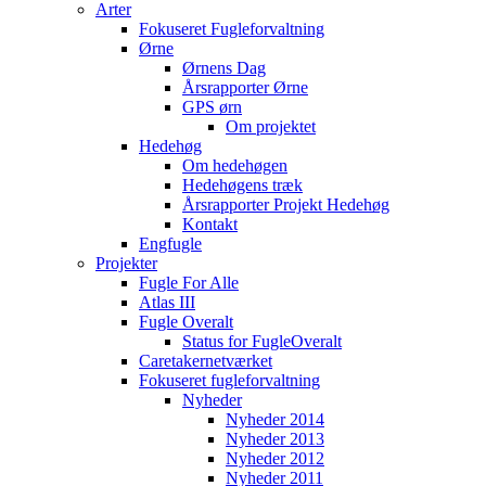
Arter
Fokuseret Fugleforvaltning
Ørne
Ørnens Dag
Årsrapporter Ørne
GPS ørn
Om projektet
Hedehøg
Om hedehøgen
Hedehøgens træk
Årsrapporter Projekt Hedehøg
Kontakt
Engfugle
Projekter
Fugle For Alle
Atlas III
Fugle Overalt
Status for FugleOveralt
Caretakernetværket
Fokuseret fugleforvaltning
Nyheder
Nyheder 2014
Nyheder 2013
Nyheder 2012
Nyheder 2011