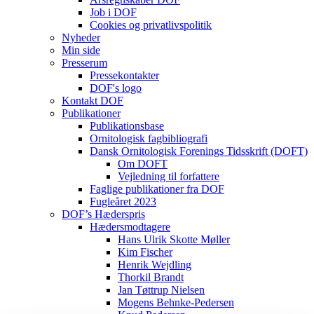
Job i DOF
Cookies og privatlivspolitik
Nyheder
Min side
Presserum
Pressekontakter
DOF's logo
Kontakt DOF
Publikationer
Publikationsbase
Ornitologisk fagbibliografi
Dansk Ornitologisk Forenings Tidsskrift (DOFT)
Om DOFT
Vejledning til forfattere
Faglige publikationer fra DOF
Fugleåret 2023
DOF’s Hæderspris
Hædersmodtagere
Hans Ulrik Skotte Møller
Kim Fischer
Henrik Wejdling
Thorkil Brandt
Jan Tøttrup Nielsen
Mogens Behnke-Pedersen