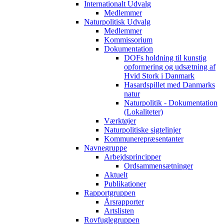
Internationalt Udvalg
Medlemmer
Naturpolitisk Udvalg
Medlemmer
Kommissorium
Dokumentation
DOFs holdning til kunstig
opformering og udsætning af
Hvid Stork i Danmark
Hasardspillet med Danmarks
natur
Naturpolitik - Dokumentation
(Lokaliteter)
Værktøjer
Naturpolitiske sigtelinjer
Kommunerepræsentanter
Navnegruppe
Arbejdsprincipper
Ordsammensætninger
Aktuelt
Publikationer
Rapportgruppen
Årsrapporter
Artslisten
Rovfuglegruppen