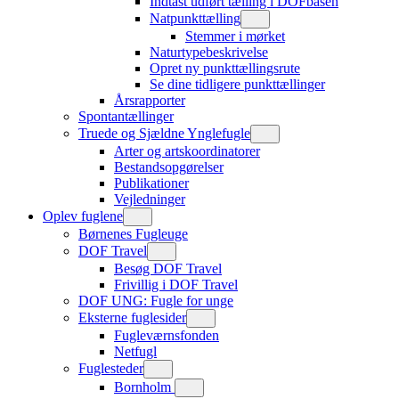
Indtast udført tælling i DOFbasen
Natpunkttælling
Stemmer i mørket
Naturtypebeskrivelse
Opret ny punkttællingsrute
Se dine tidligere punkttællinger
Årsrapporter
Spontantællinger
Truede og Sjældne Ynglefugle
Arter og artskoordinatorer
Bestandsopgørelser
Publikationer
Vejledninger
Oplev fuglene
Børnenes Fugleuge
DOF Travel
Besøg DOF Travel
Frivillig i DOF Travel
DOF UNG: Fugle for unge
Eksterne fuglesider
Fugleværnsfonden
Netfugl
Fuglesteder
Bornholm