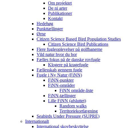
Om projektet
De ni arter
Publikationer
Kontakt
Hedehøg
Punkttællinger
Ørne
Citizen Science Based Bird Population Studies
Citizen Science Bird Publications
Flere fugleoplevelser på golfbanerne
Vild natur hvor du bor
Fælles fokus på de danske rovfugle
Klogere på kragefugle
Fællesskab gennem fugle
Fugle i Ny Natur (FiNN)
FiNN-punkter
FiNN-områder
FiNN område-liste
FiNN-tællinger
Lille FiNN (afsluttet)
Random walks
Territoriekortlægning
Seabirds Under Pressure (SUPRE)
Internationalt
International skovbeskyttelse