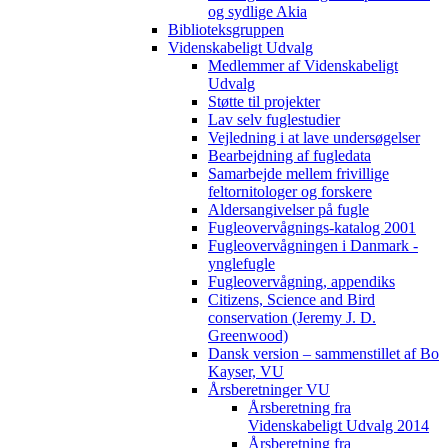
og sydlige Akia
Biblioteksgruppen
Videnskabeligt Udvalg
Medlemmer af Videnskabeligt
Udvalg
Støtte til projekter
Lav selv fuglestudier
Vejledning i at lave undersøgelser
Bearbejdning af fugledata
Samarbejde mellem frivillige
feltornitologer og forskere
Aldersangivelser på fugle
Fugleovervågnings-katalog 2001
Fugleovervågningen i Danmark -
ynglefugle
Fugleovervågning, appendiks
Citizens, Science and Bird
conservation (Jeremy J. D.
Greenwood)
Dansk version – sammenstillet af Bo
Kayser, VU
Årsberetninger VU
Årsberetning fra
Videnskabeligt Udvalg 2014
Årsberetning fra