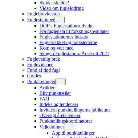
Skader skader?
Video om fuglefodring
Fuglebrevkassen
Fuglestationer
DOF's Fuglestationsudvalg
Fra fugledata til forskningsresultater
Fuglestationernes indsats
Fugletrækket og trækstederne
Kom og vær med
Skagen Fuglestation: Årsskrift 2021
Fuglevenlig brak
Fuglevideoer
Fund af død fugl
Guides
Punkttællinger
Artikler
Bliv punkttæller
FAQ
Indeks og tendenser
Invitaion punkttællingerns jubilæum
Oversigt årets temaer
Punkttællingskoordinatorer
Vejledninger
App til punkttællinger