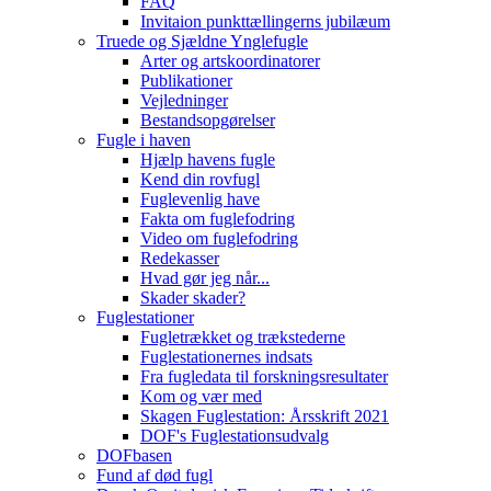
FAQ
Invitaion punkttællingerns jubilæum
Truede og Sjældne Ynglefugle
Arter og artskoordinatorer
Publikationer
Vejledninger
Bestandsopgørelser
Fugle i haven
Hjælp havens fugle
Kend din rovfugl
Fuglevenlig have
Fakta om fuglefodring
Video om fuglefodring
Redekasser
Hvad gør jeg når...
Skader skader?
Fuglestationer
Fugletrækket og trækstederne
Fuglestationernes indsats
Fra fugledata til forskningsresultater
Kom og vær med
Skagen Fuglestation: Årsskrift 2021
DOF's Fuglestationsudvalg
DOFbasen
Fund af død fugl