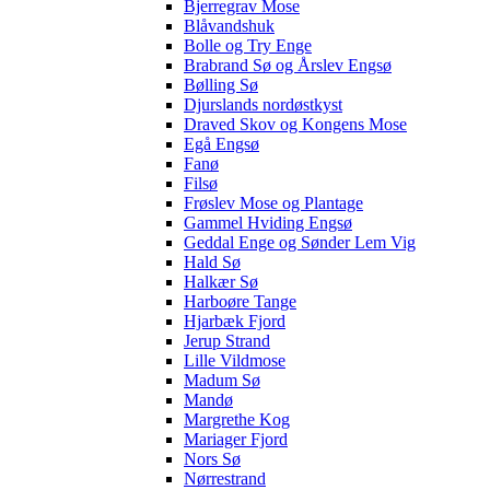
Bjerregrav Mose
Blåvandshuk
Bolle og Try Enge
Brabrand Sø og Årslev Engsø
Bølling Sø
Djurslands nordøstkyst
Draved Skov og Kongens Mose
Egå Engsø
Fanø
Filsø
Frøslev Mose og Plantage
Gammel Hviding Engsø
Geddal Enge og Sønder Lem Vig
Hald Sø
Halkær Sø
Harboøre Tange
Hjarbæk Fjord
Jerup Strand
Lille Vildmose
Madum Sø
Mandø
Margrethe Kog
Mariager Fjord
Nors Sø
Nørrestrand