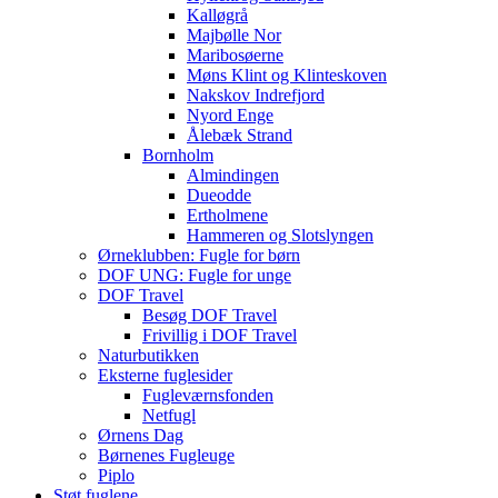
Kalløgrå
Majbølle Nor
Maribosøerne
Møns Klint og Klinteskoven
Nakskov Indrefjord
Nyord Enge
Ålebæk Strand
Bornholm
Almindingen
Dueodde
Ertholmene
Hammeren og Slotslyngen
Ørneklubben: Fugle for børn
DOF UNG: Fugle for unge
DOF Travel
Besøg DOF Travel
Frivillig i DOF Travel
Naturbutikken
Eksterne fuglesider
Fugleværnsfonden
Netfugl
Ørnens Dag
Børnenes Fugleuge
Piplo
Støt fuglene