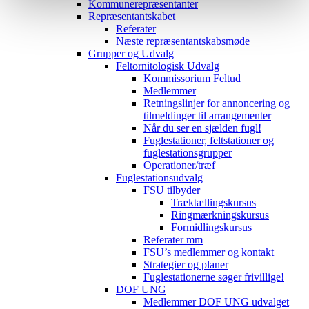
Kommunerepræsentanter
Repræsentantskabet
Referater
Næste repræsentantskabsmøde
Grupper og Udvalg
Feltornitologisk Udvalg
Kommissorium Feltud
Medlemmer
Retningslinjer for annoncering og
tilmeldinger til arrangementer
Når du ser en sjælden fugl!
Fuglestationer, feltstationer og
fuglestationsgrupper
Operationer/træf
Fuglestationsudvalg
FSU tilbyder
Træktællingskursus
Ringmærkningskursus
Formidlingskursus
Referater mm
FSU’s medlemmer og kontakt
Strategier og planer
Fuglestationerne søger frivillige!
DOF UNG
Medlemmer DOF UNG udvalget