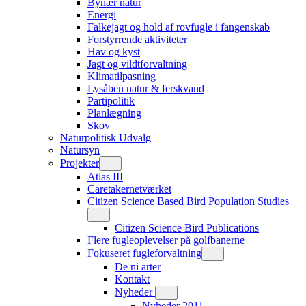
Bynær natur
Energi
Falkejagt og hold af rovfugle i fangenskab
Forstyrrende aktiviteter
Hav og kyst
Jagt og vildtforvaltning
Klimatilpasning
Lysåben natur & ferskvand
Partipolitik
Planlægning
Skov
Naturpolitisk Udvalg
Natursyn
Projekter
Atlas III
Caretakernetværket
Citizen Science Based Bird Population Studies
Citizen Science Bird Publications
Flere fugleoplevelser på golfbanerne
Fokuseret fugleforvaltning
De ni arter
Kontakt
Nyheder
Nyheder 2011