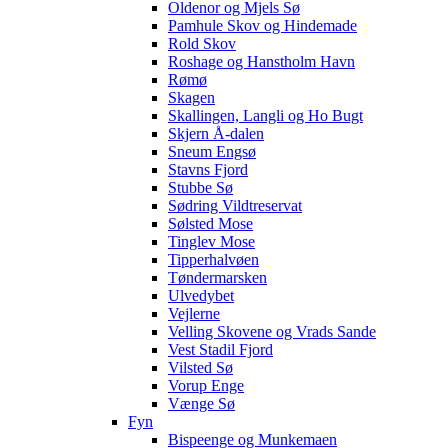
Oldenor og Mjels Sø
Pamhule Skov og Hindemade
Rold Skov
Roshage og Hanstholm Havn
Rømø
Skagen
Skallingen, Langli og Ho Bugt
Skjern Å-dalen
Sneum Engsø
Stavns Fjord
Stubbe Sø
Sødring Vildtreservat
Sølsted Mose
Tinglev Mose
Tipperhalvøen
Tøndermarsken
Ulvedybet
Vejlerne
Velling Skovene og Vrads Sande
Vest Stadil Fjord
Vilsted Sø
Vorup Enge
Vænge Sø
Fyn
Bispeenge og Munkemaen