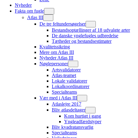
Nyheder
Fakta om fugle
Atlas III
De tre feltundersøgelser
Bestandsoptællinger af 18 udvalgte arter
De danske ynglefugles udbredelse
Tætheder og bestandsestimater
Kvalitetssikring
Mere om Atlas III
Nyheder Atlas III
Nøglepersoner
Artsvalidatorer
Atlas-teamet
Lokale validatorer
Lokalkoordinatorer
Specialteams
Vær med i Atlas III
Atlaslejre 2017
Bliv atlasdeltager
Kom hurtigt i gang
Yngleadfærdstyper
Bliv kvadratansvarlig
Specialteams