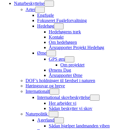
Naturbeskyttelse
Arter
Engfugle
Fokuseret Fugleforvaltning
Hedehøg
Hedehøgens træk
Kontakt
Om hedehøgen
Årsrapporter Projekt Hedehøg
Ørne
GPS ørn
Om projektet
Ørnens Dag
Årsrapporter Ørne
DOF’s holdninger til færdsel i naturen
Høringssvar og breve
Internationalt
International skovbeskyttelse
Her arbejder vi
Sådan beskytter vi skov
Naturpolitik
Agerland
Sådan hjælper landmanden viben