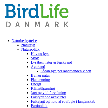
Naturbeskyttelse
Natursyn
Naturpolitik
Hav og kyst
Skov
Lysåben natur & ferskvand
Agerland
Sådan hjælper landmanden viben
Bynær natur
Planlægning
Energi
Klimatilpasning
Jagt og vildtforvaltning
Forstyrrende aktiviteter
Falkejagt og hold af rovfugle i fangenskab
Partipolitik