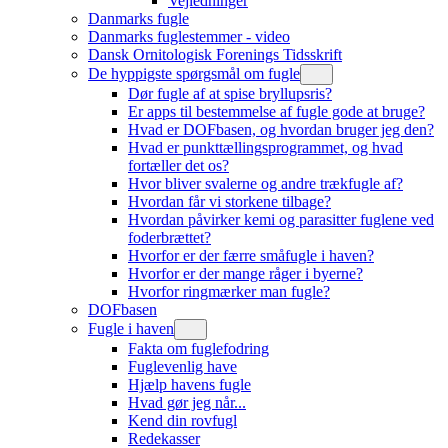
Vejledninger
Danmarks fugle
Danmarks fuglestemmer - video
Dansk Ornitologisk Forenings Tidsskrift
De hyppigste spørgsmål om fugle
Dør fugle af at spise bryllupsris?
Er apps til bestemmelse af fugle gode at bruge?
Hvad er DOFbasen, og hvordan bruger jeg den?
Hvad er punkttællingsprogrammet, og hvad
fortæller det os?
Hvor bliver svalerne og andre trækfugle af?
Hvordan får vi storkene tilbage?
Hvordan påvirker kemi og parasitter fuglene ved
foderbrættet?
Hvorfor er der færre småfugle i haven?
Hvorfor er der mange råger i byerne?
Hvorfor ringmærker man fugle?
DOFbasen
Fugle i haven
Fakta om fuglefodring
Fuglevenlig have
Hjælp havens fugle
Hvad gør jeg når...
Kend din rovfugl
Redekasser