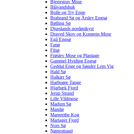
Bjerregrav Mose
Blåvandshuk
Bolle og Try Enge
Brabrand Sø og Årslev Engsø
Bølling Sø
Djurslands nordøstkyst
Draved Skov og Kongens Mose
Egå Engsø
Fanø
Filsø
Frøslev Mose og Plantage
Gammel Hviding Engsø
Geddal Enge og Sønder Lem Vig
Hald Sø
Halkær Sø
Harboøre Tange
Hjarbæk Fjord
Jerup Strand
Lille Vildmose
Madum Sø
Mandø
Margrethe Kog
Mariager Fjord
Nors Sø
Nørrestrand