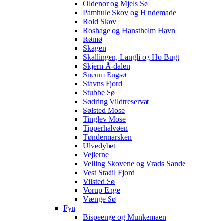
Oldenor og Mjels Sø
Pamhule Skov og Hindemade
Rold Skov
Roshage og Hanstholm Havn
Rømø
Skagen
Skallingen, Langli og Ho Bugt
Skjern Å-dalen
Sneum Engsø
Stavns Fjord
Stubbe Sø
Sødring Vildtreservat
Sølsted Mose
Tinglev Mose
Tipperhalvøen
Tøndermarsken
Ulvedybet
Vejlerne
Velling Skovene og Vrads Sande
Vest Stadil Fjord
Vilsted Sø
Vorup Enge
Vænge Sø
Fyn
Bispeenge og Munkemaen