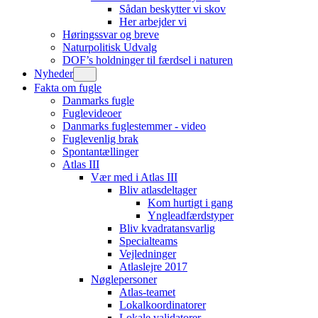
Sådan beskytter vi skov
Her arbejder vi
Høringssvar og breve
Naturpolitisk Udvalg
DOF’s holdninger til færdsel i naturen
Nyheder
Fakta om fugle
Danmarks fugle
Fuglevideoer
Danmarks fuglestemmer - video
Fuglevenlig brak
Spontantællinger
Atlas III
Vær med i Atlas III
Bliv atlasdeltager
Kom hurtigt i gang
Yngleadfærdstyper
Bliv kvadratansvarlig
Specialteams
Vejledninger
Atlaslejre 2017
Nøglepersoner
Atlas-teamet
Lokalkoordinatorer
Lokale validatorer