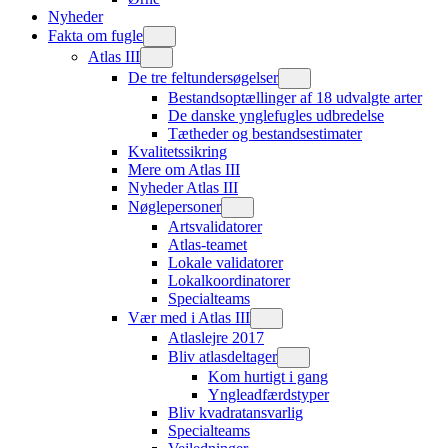
Nyheder
Fakta om fugle
Atlas III
De tre feltundersøgelser
Bestandsoptællinger af 18 udvalgte arter
De danske ynglefugles udbredelse
Tætheder og bestandsestimater
Kvalitetssikring
Mere om Atlas III
Nyheder Atlas III
Nøglepersoner
Artsvalidatorer
Atlas-teamet
Lokale validatorer
Lokalkoordinatorer
Specialteams
Vær med i Atlas III
Atlaslejre 2017
Bliv atlasdeltager
Kom hurtigt i gang
Yngleadfærdstyper
Bliv kvadratansvarlig
Specialteams