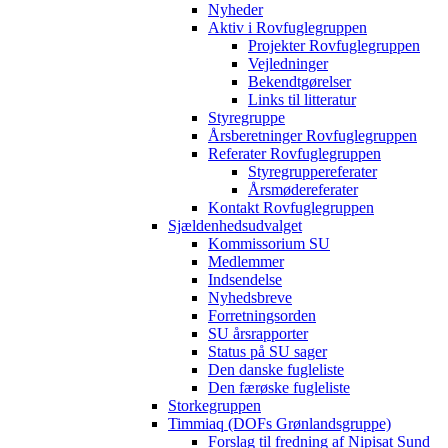
Nyheder
Aktiv i Rovfuglegruppen
Projekter Rovfuglegruppen
Vejledninger
Bekendtgørelser
Links til litteratur
Styregruppe
Årsberetninger Rovfuglegruppen
Referater Rovfuglegruppen
Styregruppereferater
Årsmødereferater
Kontakt Rovfuglegruppen
Sjældenhedsudvalget
Kommissorium SU
Medlemmer
Indsendelse
Nyhedsbreve
Forretningsorden
SU årsrapporter
Status på SU sager
Den danske fugleliste
Den færøske fugleliste
Storkegruppen
Timmiaq (DOFs Grønlandsgruppe)
Forslag til fredning af Nipisat Sund