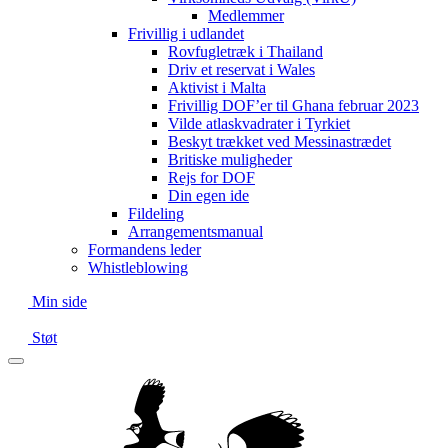
Medlemmer
Frivillig i udlandet
Rovfugletræk i Thailand
Driv et reservat i Wales
Aktivist i Malta
Frivillig DOF’er til Ghana februar 2023
Vilde atlaskvadrater i Tyrkiet
Beskyt trækket ved Messinastrædet
Britiske muligheder
Rejs for DOF
Din egen ide
Fildeling
Arrangementsmanual
Formandens leder
Whistleblowing
Min side
Støt