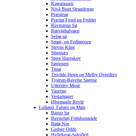
Kagsmosen
Nivå Bugt Strandenge
Præstesø
Præstø Fjord og Feddet
Ravnstrup Sø
Rørvighalvøen
Selsø sø
Smør- og Fedtmosen
Stevns Klint
Stigsnæs
Store Hareskov
Sømosen
Tissø
Tisvilde Hegn og Melby Overdrev
Tystrup-Bavelse Søerne
Utterslev Mose
Vaserne
Vestamager
Ølsemagle Revle
Lolland, Falster og Møn
Barup Sø
Bavnehøj Fritidsområde
Bøtø Nor
Gedser Odde
Hyllekrog-Saksfjed