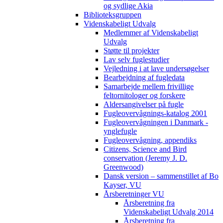
og sydlige Akia
Biblioteksgruppen
Videnskabeligt Udvalg
Medlemmer af Videnskabeligt
Udvalg
Støtte til projekter
Lav selv fuglestudier
Vejledning i at lave undersøgelser
Bearbejdning af fugledata
Samarbejde mellem frivillige
feltornitologer og forskere
Aldersangivelser på fugle
Fugleovervågnings-katalog 2001
Fugleovervågningen i Danmark -
ynglefugle
Fugleovervågning, appendiks
Citizens, Science and Bird
conservation (Jeremy J. D.
Greenwood)
Dansk version – sammenstillet af Bo
Kayser, VU
Årsberetninger VU
Årsberetning fra
Videnskabeligt Udvalg 2014
Årsberetning fra