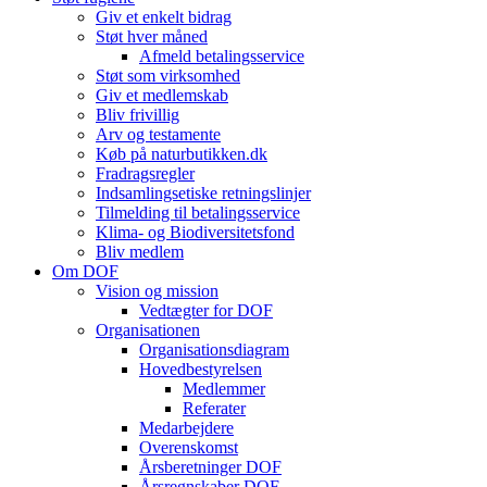
Giv et enkelt bidrag
Støt hver måned
Afmeld betalingsservice
Støt som virksomhed
Giv et medlemskab
Bliv frivillig
Arv og testamente
Køb på naturbutikken.dk
Fradragsregler
Indsamlingsetiske retningslinjer
Tilmelding til betalingsservice
Klima- og Biodiversitetsfond
Bliv medlem
Om DOF
Vision og mission
Vedtægter for DOF
Organisationen
Organisationsdiagram
Hovedbestyrelsen
Medlemmer
Referater
Medarbejdere
Overenskomst
Årsberetninger DOF
Årsregnskaber DOF