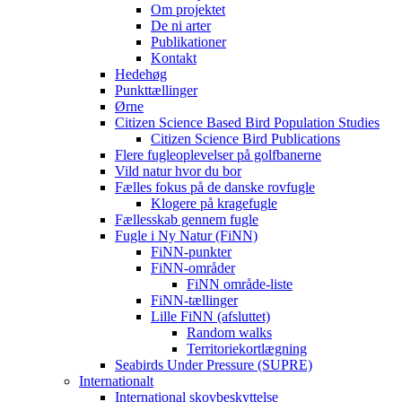
Om projektet
De ni arter
Publikationer
Kontakt
Hedehøg
Punkttællinger
Ørne
Citizen Science Based Bird Population Studies
Citizen Science Bird Publications
Flere fugleoplevelser på golfbanerne
Vild natur hvor du bor
Fælles fokus på de danske rovfugle
Klogere på kragefugle
Fællesskab gennem fugle
Fugle i Ny Natur (FiNN)
FiNN-punkter
FiNN-områder
FiNN område-liste
FiNN-tællinger
Lille FiNN (afsluttet)
Random walks
Territoriekortlægning
Seabirds Under Pressure (SUPRE)
Internationalt
International skovbeskyttelse