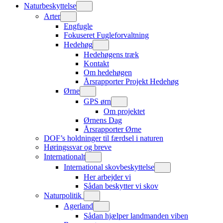
Naturbeskyttelse
Arter
Engfugle
Fokuseret Fugleforvaltning
Hedehøg
Hedehøgens træk
Kontakt
Om hedehøgen
Årsrapporter Projekt Hedehøg
Ørne
GPS ørn
Om projektet
Ørnens Dag
Årsrapporter Ørne
DOF’s holdninger til færdsel i naturen
Høringssvar og breve
Internationalt
International skovbeskyttelse
Her arbejder vi
Sådan beskytter vi skov
Naturpolitik
Agerland
Sådan hjælper landmanden viben