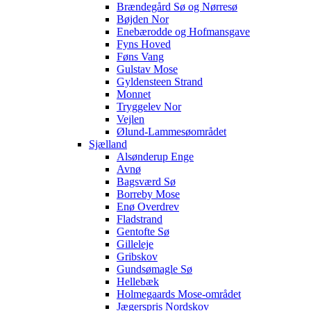
Brændegård Sø og Nørresø
Bøjden Nor
Enebærodde og Hofmansgave
Fyns Hoved
Føns Vang
Gulstav Mose
Gyldensteen Strand
Monnet
Tryggelev Nor
Vejlen
Ølund-Lammesøområdet
Sjælland
Alsønderup Enge
Avnø
Bagsværd Sø
Borreby Mose
Enø Overdrev
Fladstrand
Gentofte Sø
Gilleleje
Gribskov
Gundsømagle Sø
Hellebæk
Holmegaards Mose-området
Jægerspris Nordskov