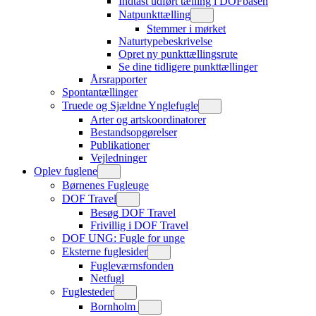
Indtast udført tælling i DOFbasen
Natpunkttælling
Stemmer i mørket
Naturtypebeskrivelse
Opret ny punkttællingsrute
Se dine tidligere punkttællinger
Årsrapporter
Spontantællinger
Truede og Sjældne Ynglefugle
Arter og artskoordinatorer
Bestandsopgørelser
Publikationer
Vejledninger
Oplev fuglene
Børnenes Fugleuge
DOF Travel
Besøg DOF Travel
Frivillig i DOF Travel
DOF UNG: Fugle for unge
Eksterne fuglesider
Fugleværnsfonden
Netfugl
Fuglesteder
Bornholm