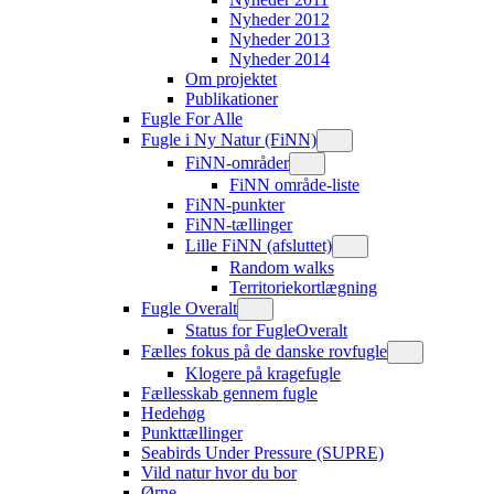
Nyheder 2012
Nyheder 2013
Nyheder 2014
Om projektet
Publikationer
Fugle For Alle
Fugle i Ny Natur (FiNN)
FiNN-områder
FiNN område-liste
FiNN-punkter
FiNN-tællinger
Lille FiNN (afsluttet)
Random walks
Territoriekortlægning
Fugle Overalt
Status for FugleOveralt
Fælles fokus på de danske rovfugle
Klogere på kragefugle
Fællesskab gennem fugle
Hedehøg
Punkttællinger
Seabirds Under Pressure (SUPRE)
Vild natur hvor du bor
Ørne