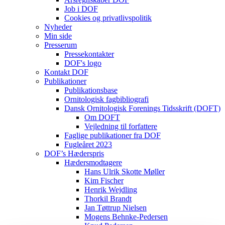
Job i DOF
Cookies og privatlivspolitik
Nyheder
Min side
Presserum
Pressekontakter
DOF's logo
Kontakt DOF
Publikationer
Publikationsbase
Ornitologisk fagbibliografi
Dansk Ornitologisk Forenings Tidsskrift (DOFT)
Om DOFT
Vejledning til forfattere
Faglige publikationer fra DOF
Fugleåret 2023
DOF’s Hæderspris
Hædersmodtagere
Hans Ulrik Skotte Møller
Kim Fischer
Henrik Wejdling
Thorkil Brandt
Jan Tøttrup Nielsen
Mogens Behnke-Pedersen