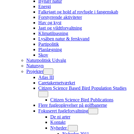
Bynær natur
Energi
Falkejagt og hold af rovfugle i fangenskab
Forstyrrende aktiviteter
Hav og kyst
Jagt og vildtforvaltning
Klimatilpasning
Lysåben natur & ferskvand
Partipolitik
Planlægning
Skov
Naturpolitisk Udvalg
Natursyn
Projekter
Atlas III
Caretakernetværket
Citizen Science Based Bird Population Studies
Citizen Science Bird Publications
Flere fugleoplevelser på golfbanerne
Fokuseret fugleforvaltning
De ni arter
Kontakt
Nyheder
Nyheder 2011