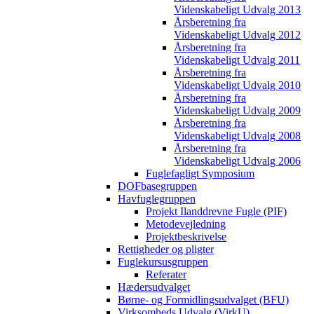
Videnskabeligt Udvalg 2013
Årsberetning fra
Videnskabeligt Udvalg 2012
Årsberetning fra
Videnskabeligt Udvalg 2011
Årsberetning fra
Videnskabeligt Udvalg 2010
Årsberetning fra
Videnskabeligt Udvalg 2009
Årsberetning fra
Videnskabeligt Udvalg 2008
Årsberetning fra
Videnskabeligt Udvalg 2006
Fuglefagligt Symposium
DOFbasegruppen
Havfuglegruppen
Projekt Ilanddrevne Fugle (PIF)
Metodevejledning
Projektbeskrivelse
Rettigheder og pligter
Fuglekursusgruppen
Referater
Hædersudvalget
Børne- og Formidlingsudvalget (BFU)
Virksomheds Udvalg (VirkU)