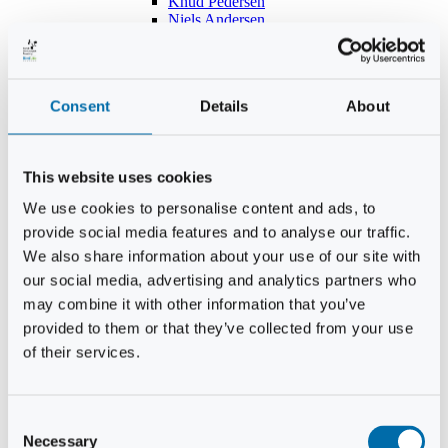
Knud Pedersen
Niels Andersen
Hans Lind
Jens Mikkel Lausten
Tim Andersen
Per Janfelt
Consent
Details
About
Christian Hjorth
Per Ekberg Pedersen
Peter Andersen
Kjeld Hansen
This website uses cookies
Niels Thomas Rosenberg
Benny Gensbøl
We use cookies to personalise content and ads, to
Bent Jakobsen
provide social media features and to analyse our traffic.
Svend Andersen
Bent Wigh
We also share information about your use of our site with
Jens-Kjeld Jensen
our social media, advertising and analytics partners who
Jon Fjeldså
may combine it with other information that you’ve
William Carøe Aarestrup
Erik Mølgaard
provided to them or that they’ve collected from your use
Klaus Malling Olsen
of their services.
Brian Zobbe
Peter Lange
Kurt Due Johansen
Niels Peter Andreasen
Consent
Preben Berg
Necessary
Selection