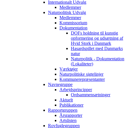
Internationalt Udvalg
Medlemmer
Naturpolitisk Udvalg
Medlemmer
Kommissorium
Dokumentation
DOFs holdning til kunstig
opformering og udsætning af
Hvid Stork i Danmark
Hasardspillet med Danmarks
natur
Naturpolitik - Dokumentation
(Lokaliteter)
Værktøjer
Naturpolitiske sigtelinjer
Kommunerepræsentanter
Navnegruppe
Arbejdsprincipper
Ordsammensætninger
Aktuelt
Publikationer
Rapportgruppen
Årsrapporter
Artslisten
Rovfuglegruppen