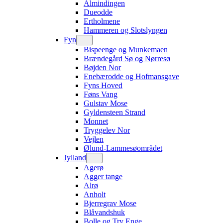
Almindingen
Dueodde
Ertholmene
Hammeren og Slotslyngen
Fyn
Bispeenge og Munkemaen
Brændegård Sø og Nørresø
Bøjden Nor
Enebærodde og Hofmansgave
Fyns Hoved
Føns Vang
Gulstav Mose
Gyldensteen Strand
Monnet
Tryggelev Nor
Vejlen
Ølund-Lammesøområdet
Jylland
Agerø
Agger tange
Alrø
Anholt
Bjerregrav Mose
Blåvandshuk
Bolle og Try Enge