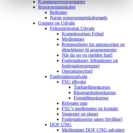
Kommunerepræsentanter
Repræsentantskabet
Referater
Næste repræsentantskabsmøde
Grupper og Udvalg
Feltornitologisk Udvalg
Kommissorium Feltud
Medlemmer
Retningslinjer for annoncering og
tilmeldinger til arrangementer
Når du ser en sjælden fugl!
Fuglestationer, feltstationer og
fuglestationsgrupper
Operationer/træf
Fuglestationsudvalg
FSU tilbyder
Træktællingskursus
Ringmærkningskursus
Formidlingskursus
Referater mm
FSU’s medlemmer og kontakt
Strategier og planer
Fuglestationerne søger frivillige!
DOF UNG
Medlemmer DOF UNG udvalget