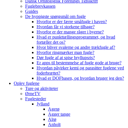
Dansk Ornitologisk Forenings Tidsskrift
Fuglebrevkassen
Guides
De hyppigste spørgsmål om fugle
Hvorfor er der færre småfugle i haven?
Hvordan får vi storkene tilbage?
Hvorfor er der mange råger i byerne?
Hvad er punkttællingsprogrammet, og hvad
fortæller det os?
Hvor bliver svalerne og andre trækfugle af?
Hvorfor ringmærker man fugle?
Dør fugle af at spise bryllupsris?
Er apps til bestemmelse af fugle gode at bruge?
Hvordan påvirker kemi og parasitter fuglene ved
foderbrættet?
Hvad er DOFbasen, og hvordan bruger jeg den?
Oplev fuglene
Ture og aktiviteter
ØrneTV
Fuglesteder
Jylland
Agerø
Agger tange
Alrø
Anholt