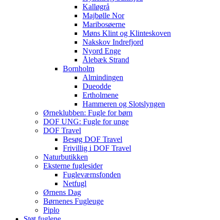
Kalløgrå
Majbølle Nor
Maribosøerne
Møns Klint og Klinteskoven
Nakskov Indrefjord
Nyord Enge
Ålebæk Strand
Bornholm
Almindingen
Dueodde
Ertholmene
Hammeren og Slotslyngen
Ørneklubben: Fugle for børn
DOF UNG: Fugle for unge
DOF Travel
Besøg DOF Travel
Frivillig i DOF Travel
Naturbutikken
Eksterne fuglesider
Fugleværnsfonden
Netfugl
Ørnens Dag
Børnenes Fugleuge
Piplo
Støt fuglene