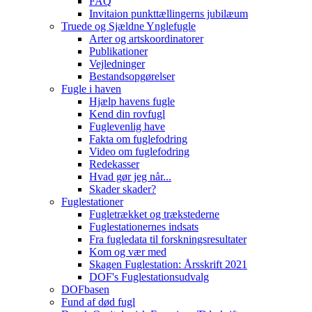
FAQ
Invitaion punkttællingerns jubilæum
Truede og Sjældne Ynglefugle
Arter og artskoordinatorer
Publikationer
Vejledninger
Bestandsopgørelser
Fugle i haven
Hjælp havens fugle
Kend din rovfugl
Fuglevenlig have
Fakta om fuglefodring
Video om fuglefodring
Redekasser
Hvad gør jeg når...
Skader skader?
Fuglestationer
Fugletrækket og trækstederne
Fuglestationernes indsats
Fra fugledata til forskningsresultater
Kom og vær med
Skagen Fuglestation: Årsskrift 2021
DOF's Fuglestationsudvalg
DOFbasen
Fund af død fugl