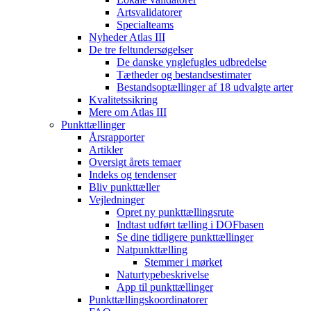
Artsvalidatorer
Specialteams
Nyheder Atlas III
De tre feltundersøgelser
De danske ynglefugles udbredelse
Tætheder og bestandsestimater
Bestandsoptællinger af 18 udvalgte arter
Kvalitetssikring
Mere om Atlas III
Punkttællinger
Årsrapporter
Artikler
Oversigt årets temaer
Indeks og tendenser
Bliv punkttæller
Vejledninger
Opret ny punkttællingsrute
Indtast udført tælling i DOFbasen
Se dine tidligere punkttællinger
Natpunkttælling
Stemmer i mørket
Naturtypebeskrivelse
App til punkttællinger
Punkttællingskoordinatorer