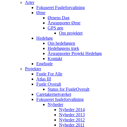
Arter
Fokuseret Fugleforvaltning
Ørne
Ørnens Dag
Årsrapporter Ørne
GPS ørn
Om projektet
Hedehøg
Om hedehøgen
Hedehøgens træk
Årsrapporter Projekt Hedehøg
Kontakt
Engfugle
Projekter
Fugle For Alle
Atlas III
Fugle Overalt
Status for FugleOveralt
Caretakernetværket
Fokuseret fugleforvaltning
Nyheder
Nyheder 2014
Nyheder 2013
Nyheder 2012
Nyheder 2011