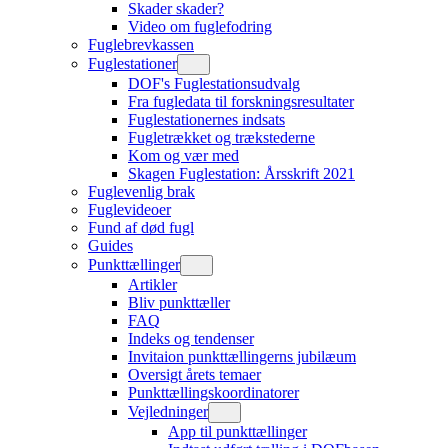
Skader skader?
Video om fuglefodring
Fuglebrevkassen
Fuglestationer
DOF's Fuglestationsudvalg
Fra fugledata til forskningsresultater
Fuglestationernes indsats
Fugletrækket og trækstederne
Kom og vær med
Skagen Fuglestation: Årsskrift 2021
Fuglevenlig brak
Fuglevideoer
Fund af død fugl
Guides
Punkttællinger
Artikler
Bliv punkttæller
FAQ
Indeks og tendenser
Invitaion punkttællingerns jubilæum
Oversigt årets temaer
Punkttællingskoordinatorer
Vejledninger
App til punkttællinger