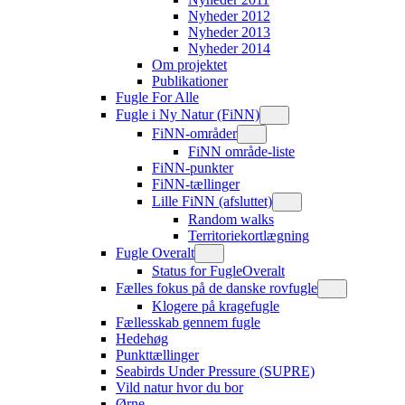
Nyheder 2012
Nyheder 2013
Nyheder 2014
Om projektet
Publikationer
Fugle For Alle
Fugle i Ny Natur (FiNN)
FiNN-områder
FiNN område-liste
FiNN-punkter
FiNN-tællinger
Lille FiNN (afsluttet)
Random walks
Territoriekortlægning
Fugle Overalt
Status for FugleOveralt
Fælles fokus på de danske rovfugle
Klogere på kragefugle
Fællesskab gennem fugle
Hedehøg
Punkttællinger
Seabirds Under Pressure (SUPRE)
Vild natur hvor du bor
Ørne