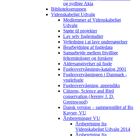
og sydlige Akia
Biblioteksgruppen
Videnskabeligt Udvalg
Medlemmer af Videnskabeligt
Udvalg
Støtte til projekter
Lav selv fuglestudier
Vejledning i at lave undersøgelser
Bearbejdning af fugledata
Samarbejde mellem frivillige
feltornitologer og forskere
Aldersangivelser på fugle
Fugleovervågnings-katalog 2001
Fugleovervågningen i Danmark -
ynglefugle
Fugleovervågning, appendiks
Citizens, Science and Bird
conservation (Jeremy J. D.
Greenwood)
Dansk version – sammenstillet af Bo
Kayser, VU
Årsberetninger VU
Årsberetning fra
Videnskabeligt Udvalg 2014
Årsberetning fra