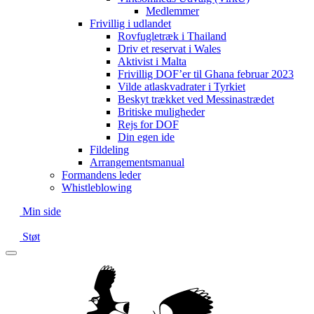
Medlemmer
Frivillig i udlandet
Rovfugletræk i Thailand
Driv et reservat i Wales
Aktivist i Malta
Frivillig DOF’er til Ghana februar 2023
Vilde atlaskvadrater i Tyrkiet
Beskyt trækket ved Messinastrædet
Britiske muligheder
Rejs for DOF
Din egen ide
Fildeling
Arrangementsmanual
Formandens leder
Whistleblowing
Min side
Støt