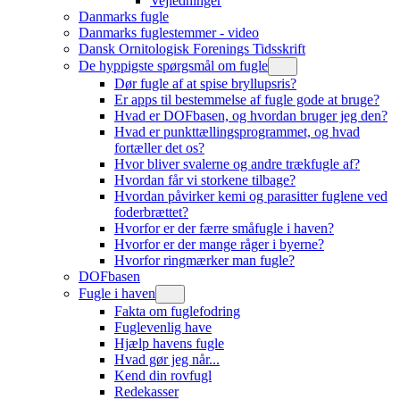
Vejledninger
Danmarks fugle
Danmarks fuglestemmer - video
Dansk Ornitologisk Forenings Tidsskrift
De hyppigste spørgsmål om fugle
Dør fugle af at spise bryllupsris?
Er apps til bestemmelse af fugle gode at bruge?
Hvad er DOFbasen, og hvordan bruger jeg den?
Hvad er punkttællingsprogrammet, og hvad
fortæller det os?
Hvor bliver svalerne og andre trækfugle af?
Hvordan får vi storkene tilbage?
Hvordan påvirker kemi og parasitter fuglene ved
foderbrættet?
Hvorfor er der færre småfugle i haven?
Hvorfor er der mange råger i byerne?
Hvorfor ringmærker man fugle?
DOFbasen
Fugle i haven
Fakta om fuglefodring
Fuglevenlig have
Hjælp havens fugle
Hvad gør jeg når...
Kend din rovfugl
Redekasser