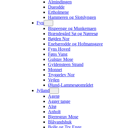
Almindingen
Dueodde
Ertholmene
Hammeren og Slotslyngen
Fyn
Bispeenge og Munkemaen
Brændegård Sø og Nørresø
Bøjden Nor
Enebærodde og Hofmansgave
Fyns Hoved
Føns Vang
Gulstav Mose
Gyldensteen Strand
Monnet
Tryggelev Nor
Vejlen
Ølund-Lammesøområdet
Jylland
Agerø
Agger tange
Alrø
Anholt
Bjerregrav Mose
Blåvandshuk
Bolle og Try Enge