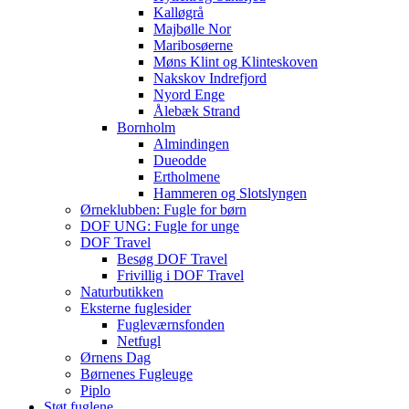
Kalløgrå
Majbølle Nor
Maribosøerne
Møns Klint og Klinteskoven
Nakskov Indrefjord
Nyord Enge
Ålebæk Strand
Bornholm
Almindingen
Dueodde
Ertholmene
Hammeren og Slotslyngen
Ørneklubben: Fugle for børn
DOF UNG: Fugle for unge
DOF Travel
Besøg DOF Travel
Frivillig i DOF Travel
Naturbutikken
Eksterne fuglesider
Fugleværnsfonden
Netfugl
Ørnens Dag
Børnenes Fugleuge
Piplo
Støt fuglene