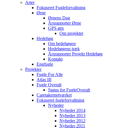
Arter
Fokuseret Fugleforvaltning
Ørne
Ørnens Dag
Årsrapporter Ørne
GPS ørn
Om projektet
Hedehøg
Om hedehøgen
Hedehøgens træk
Årsrapporter Projekt Hedehøg
Kontakt
Engfugle
Projekter
Fugle For Alle
Atlas III
Fugle Overalt
Status for FugleOveralt
Caretakernetværket
Fokuseret fugleforvaltning
Nyheder
Nyheder 2014
Nyheder 2013
Nyheder 2012
Nyheder 2011