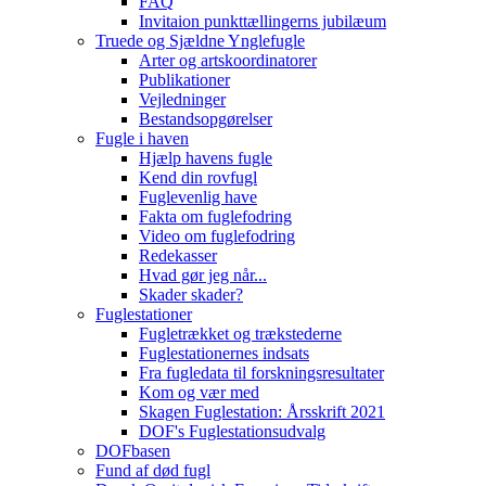
FAQ
Invitaion punkttællingerns jubilæum
Truede og Sjældne Ynglefugle
Arter og artskoordinatorer
Publikationer
Vejledninger
Bestandsopgørelser
Fugle i haven
Hjælp havens fugle
Kend din rovfugl
Fuglevenlig have
Fakta om fuglefodring
Video om fuglefodring
Redekasser
Hvad gør jeg når...
Skader skader?
Fuglestationer
Fugletrækket og trækstederne
Fuglestationernes indsats
Fra fugledata til forskningsresultater
Kom og vær med
Skagen Fuglestation: Årsskrift 2021
DOF's Fuglestationsudvalg
DOFbasen
Fund af død fugl