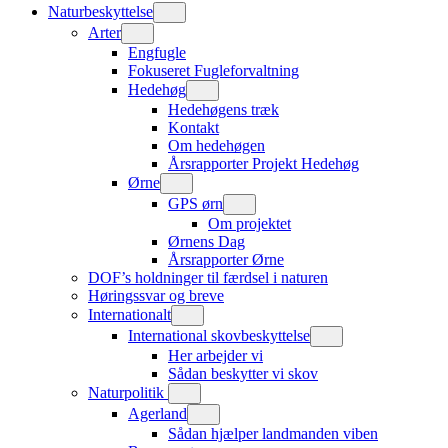
Naturbeskyttelse
Arter
Engfugle
Fokuseret Fugleforvaltning
Hedehøg
Hedehøgens træk
Kontakt
Om hedehøgen
Årsrapporter Projekt Hedehøg
Ørne
GPS ørn
Om projektet
Ørnens Dag
Årsrapporter Ørne
DOF’s holdninger til færdsel i naturen
Høringssvar og breve
Internationalt
International skovbeskyttelse
Her arbejder vi
Sådan beskytter vi skov
Naturpolitik
Agerland
Sådan hjælper landmanden viben