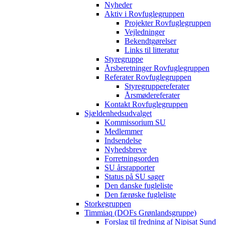
Nyheder
Aktiv i Rovfuglegruppen
Projekter Rovfuglegruppen
Vejledninger
Bekendtgørelser
Links til litteratur
Styregruppe
Årsberetninger Rovfuglegruppen
Referater Rovfuglegruppen
Styregruppereferater
Årsmødereferater
Kontakt Rovfuglegruppen
Sjældenhedsudvalget
Kommissorium SU
Medlemmer
Indsendelse
Nyhedsbreve
Forretningsorden
SU årsrapporter
Status på SU sager
Den danske fugleliste
Den færøske fugleliste
Storkegruppen
Timmiaq (DOFs Grønlandsgruppe)
Forslag til fredning af Nipisat Sund