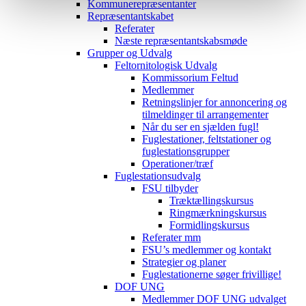
Kommunerepræsentanter
Repræsentantskabet
Referater
Næste repræsentantskabsmøde
Grupper og Udvalg
Feltornitologisk Udvalg
Kommissorium Feltud
Medlemmer
Retningslinjer for annoncering og
tilmeldinger til arrangementer
Når du ser en sjælden fugl!
Fuglestationer, feltstationer og
fuglestationsgrupper
Operationer/træf
Fuglestationsudvalg
FSU tilbyder
Træktællingskursus
Ringmærkningskursus
Formidlingskursus
Referater mm
FSU’s medlemmer og kontakt
Strategier og planer
Fuglestationerne søger frivillige!
DOF UNG
Medlemmer DOF UNG udvalget