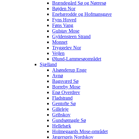
Brændegård Sø og Nørresø
Bøjden Nor
Enebærodde og Hofmansgave
Fyns Hoved
Føns Vang
Gulstav Mose
Gyldensteen Strand
Monnet
Tryggelev Nor
Vejlen
Ølund-Lammesøområdet
Sjælland
Alsønderup Enge
Avnø
Bagsværd Sø
Borreby Mose
Enø Overdrev
Fladstrand
Gentofte Sø
Gilleleje
Gribskov
Gundsømagle Sø
Hellebæk
Holmegaards Mose-området
Jægerspris Nordskov