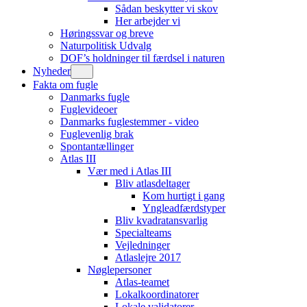
Sådan beskytter vi skov
Her arbejder vi
Høringssvar og breve
Naturpolitisk Udvalg
DOF’s holdninger til færdsel i naturen
Nyheder
Fakta om fugle
Danmarks fugle
Fuglevideoer
Danmarks fuglestemmer - video
Fuglevenlig brak
Spontantællinger
Atlas III
Vær med i Atlas III
Bliv atlasdeltager
Kom hurtigt i gang
Yngleadfærdstyper
Bliv kvadratansvarlig
Specialteams
Vejledninger
Atlaslejre 2017
Nøglepersoner
Atlas-teamet
Lokalkoordinatorer
Lokale validatorer