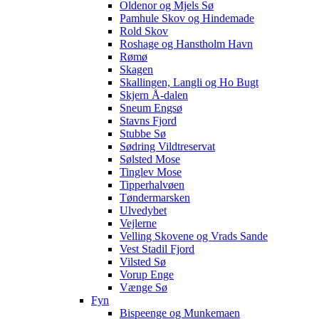
Oldenor og Mjels Sø
Pamhule Skov og Hindemade
Rold Skov
Roshage og Hanstholm Havn
Rømø
Skagen
Skallingen, Langli og Ho Bugt
Skjern Å-dalen
Sneum Engsø
Stavns Fjord
Stubbe Sø
Sødring Vildtreservat
Sølsted Mose
Tinglev Mose
Tipperhalvøen
Tøndermarsken
Ulvedybet
Vejlerne
Velling Skovene og Vrads Sande
Vest Stadil Fjord
Vilsted Sø
Vorup Enge
Vænge Sø
Fyn
Bispeenge og Munkemaen