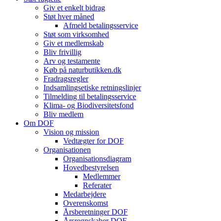
Giv et enkelt bidrag
Støt hver måned
Afmeld betalingsservice
Støt som virksomhed
Giv et medlemskab
Bliv frivillig
Arv og testamente
Køb på naturbutikken.dk
Fradragsregler
Indsamlingsetiske retningslinjer
Tilmelding til betalingsservice
Klima- og Biodiversitetsfond
Bliv medlem
Om DOF
Vision og mission
Vedtægter for DOF
Organisationen
Organisationsdiagram
Hovedbestyrelsen
Medlemmer
Referater
Medarbejdere
Overenskomst
Årsberetninger DOF
Årsregnskaber DOF