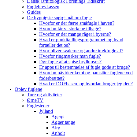
Dansk Ornitologisk Forenings Tidsskrift
Fuglebrevkassen
Guides
De hyppigste spørgsmål om fugle
Hvorfor er der færre småfugle i haven?
Hvordan får vi storkene tilbage?
Hvorfor er der mange råger i byerne?
Hvad er punkttællingsprogrammet, og hvad
fortæller det os?
Hvor bliver svalerne og andre trækfugle af?
Hvorfor ringmærker man fugle?
Dør fugle af at spise bryllupsris?
Er apps til bestemmelse af fugle gode at bruge?
Hvordan påvirker kemi og parasitter fuglene ved
foderbrættet?
Hvad er DOFbasen, og hvordan bruger jeg den?
Oplev fuglene
Ture og aktiviteter
ØrneTV
Fuglesteder
Jylland
Agerø
Agger tange
Alrø
Anholt