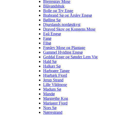
Bjerregrav Mose
Blåvandshuk
Bolle og Try Enge
Brabrand Sø og Årslev Engsø
Bølling Sø
Djurslands nordøstkyst
Draved Skov og Kongens Mose
Egå Engsø
Fanø
Filsø
Frøslev Mose og Plantage
Gammel Hviding Engsø
Geddal Enge og Sønder Lem Vig
Hald Sø
Halkær Sø
Harboøre Tange
Hjarbæk Fjord
Jerup Strand
Lille Vildmose
Madum Sø
Mandø
Margrethe Kog
Mariager Fjord
Nors Sø
Nørrestrand