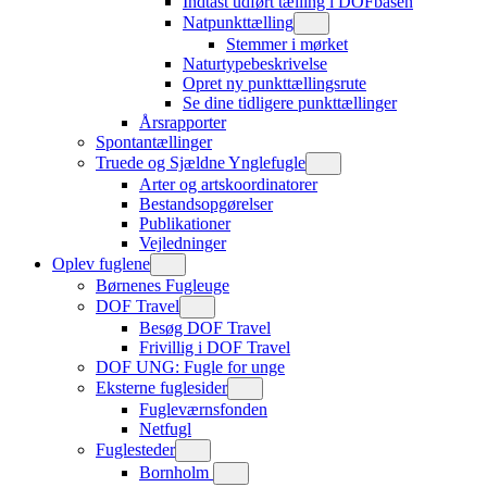
Indtast udført tælling i DOFbasen
Natpunkttælling
Stemmer i mørket
Naturtypebeskrivelse
Opret ny punkttællingsrute
Se dine tidligere punkttællinger
Årsrapporter
Spontantællinger
Truede og Sjældne Ynglefugle
Arter og artskoordinatorer
Bestandsopgørelser
Publikationer
Vejledninger
Oplev fuglene
Børnenes Fugleuge
DOF Travel
Besøg DOF Travel
Frivillig i DOF Travel
DOF UNG: Fugle for unge
Eksterne fuglesider
Fugleværnsfonden
Netfugl
Fuglesteder
Bornholm