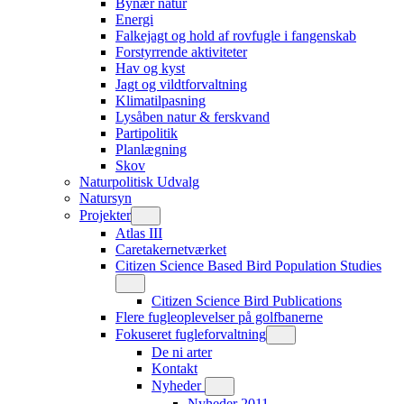
Bynær natur
Energi
Falkejagt og hold af rovfugle i fangenskab
Forstyrrende aktiviteter
Hav og kyst
Jagt og vildtforvaltning
Klimatilpasning
Lysåben natur & ferskvand
Partipolitik
Planlægning
Skov
Naturpolitisk Udvalg
Natursyn
Projekter
Atlas III
Caretakernetværket
Citizen Science Based Bird Population Studies
Citizen Science Bird Publications
Flere fugleoplevelser på golfbanerne
Fokuseret fugleforvaltning
De ni arter
Kontakt
Nyheder
Nyheder 2011