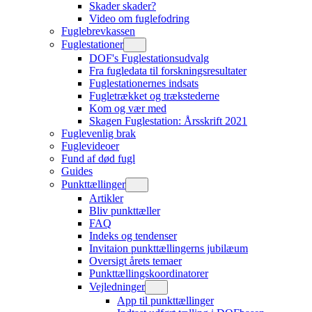
Skader skader?
Video om fuglefodring
Fuglebrevkassen
Fuglestationer
DOF's Fuglestationsudvalg
Fra fugledata til forskningsresultater
Fuglestationernes indsats
Fugletrækket og trækstederne
Kom og vær med
Skagen Fuglestation: Årsskrift 2021
Fuglevenlig brak
Fuglevideoer
Fund af død fugl
Guides
Punkttællinger
Artikler
Bliv punkttæller
FAQ
Indeks og tendenser
Invitaion punkttællingerns jubilæum
Oversigt årets temaer
Punkttællingskoordinatorer
Vejledninger
App til punkttællinger