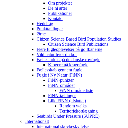
Om projektet
De ni arter
Publikationer
Kontakt
Hedehøg
Punkttællinger
Ørne
Citizen Science Based Bird Population Studies
Citizen Science Bird Publications
Flere fugleoplevelser på golfbanerne
Vild natur hvor du bor
Fælles fokus på de danske rovfugle
Klogere på kragefugle
Fællesskab gennem fugle
Fugle i Ny Natur (FiNN)
FiNN-punkter
FiNN-områder
FiNN område-liste
FiNN-tællinger
Lille FiNN (afsluttet)
Random walks
Territoriekortlægning
Seabirds Under Pressure (SUPRE)
Internationalt
International skovbeskyttelse