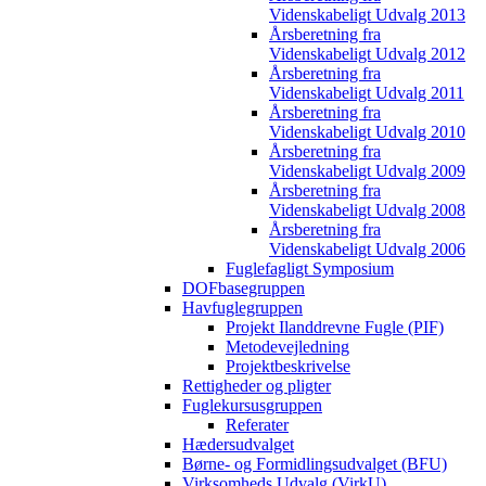
Videnskabeligt Udvalg 2013
Årsberetning fra
Videnskabeligt Udvalg 2012
Årsberetning fra
Videnskabeligt Udvalg 2011
Årsberetning fra
Videnskabeligt Udvalg 2010
Årsberetning fra
Videnskabeligt Udvalg 2009
Årsberetning fra
Videnskabeligt Udvalg 2008
Årsberetning fra
Videnskabeligt Udvalg 2006
Fuglefagligt Symposium
DOFbasegruppen
Havfuglegruppen
Projekt Ilanddrevne Fugle (PIF)
Metodevejledning
Projektbeskrivelse
Rettigheder og pligter
Fuglekursusgruppen
Referater
Hædersudvalget
Børne- og Formidlingsudvalget (BFU)
Virksomheds Udvalg (VirkU)