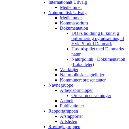
Internationalt Udvalg
Medlemmer
Naturpolitisk Udvalg
Medlemmer
Kommissorium
Dokumentation
DOFs holdning til kunstig
opformering og udsætning af
Hvid Stork i Danmark
Hasardspillet med Danmarks
natur
Naturpolitik - Dokumentation
(Lokaliteter)
Værktøjer
Naturpolitiske sigtelinjer
Kommunerepræsentanter
Navnegruppe
Arbejdsprincipper
Ordsammensætninger
Aktuelt
Publikationer
Rapportgruppen
Årsrapporter
Artslisten
Rovfuglegruppen