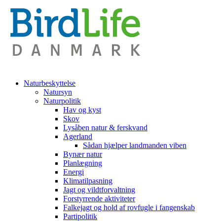
Naturbeskyttelse
Natursyn
Naturpolitik
Hav og kyst
Skov
Lysåben natur & ferskvand
Agerland
Sådan hjælper landmanden viben
Bynær natur
Planlægning
Energi
Klimatilpasning
Jagt og vildtforvaltning
Forstyrrende aktiviteter
Falkejagt og hold af rovfugle i fangenskab
Partipolitik