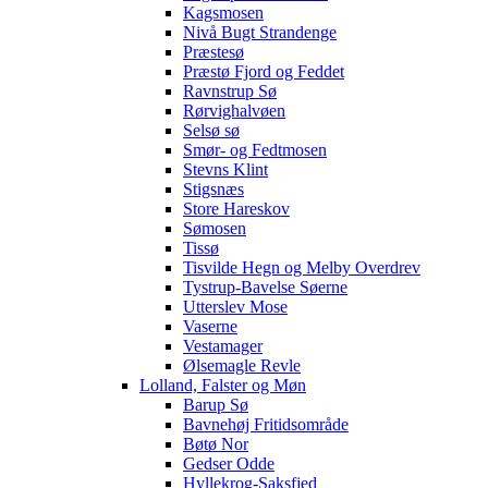
Kagsmosen
Nivå Bugt Strandenge
Præstesø
Præstø Fjord og Feddet
Ravnstrup Sø
Rørvighalvøen
Selsø sø
Smør- og Fedtmosen
Stevns Klint
Stigsnæs
Store Hareskov
Sømosen
Tissø
Tisvilde Hegn og Melby Overdrev
Tystrup-Bavelse Søerne
Utterslev Mose
Vaserne
Vestamager
Ølsemagle Revle
Lolland, Falster og Møn
Barup Sø
Bavnehøj Fritidsområde
Bøtø Nor
Gedser Odde
Hyllekrog-Saksfjed