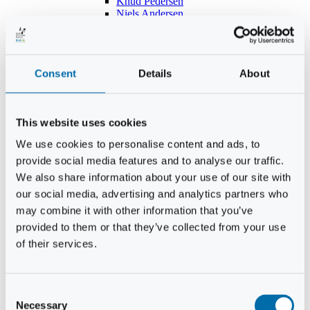
Knud Pedersen
Niels Andersen
Hans Lind
Jens Mikkel Lausten
Tim Andersen
Per Janfelt
Consent
Details
About
Christian Hjorth
Per Ekberg Pedersen
Peter Andersen
Kjeld Hansen
This website uses cookies
Niels Thomas Rosenberg
Benny Gensbøl
We use cookies to personalise content and ads, to
Bent Jakobsen
provide social media features and to analyse our traffic.
Svend Andersen
Bent Wigh
We also share information about your use of our site with
Jens-Kjeld Jensen
our social media, advertising and analytics partners who
Jon Fjeldså
may combine it with other information that you’ve
William Carøe Aarestrup
Erik Mølgaard
provided to them or that they’ve collected from your use
Klaus Malling Olsen
of their services.
Brian Zobbe
Peter Lange
Kurt Due Johansen
Niels Peter Andreasen
Consent
Preben Berg
Necessary
Selection