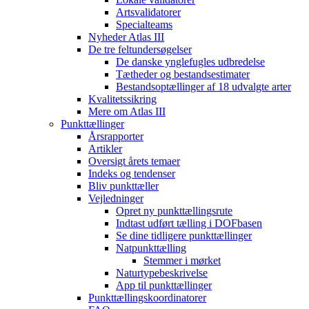
Artsvalidatorer
Specialteams
Nyheder Atlas III
De tre feltundersøgelser
De danske ynglefugles udbredelse
Tætheder og bestandsestimater
Bestandsoptællinger af 18 udvalgte arter
Kvalitetssikring
Mere om Atlas III
Punkttællinger
Årsrapporter
Artikler
Oversigt årets temaer
Indeks og tendenser
Bliv punkttæller
Vejledninger
Opret ny punkttællingsrute
Indtast udført tælling i DOFbasen
Se dine tidligere punkttællinger
Natpunkttælling
Stemmer i mørket
Naturtypebeskrivelse
App til punkttællinger
Punkttællingskoordinatorer