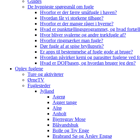
Guides
De hyppigste spørgsmål om fugle
Hvorfor er der færre småfugle i haven?
Hvordan får vi storkene tilbage?
Hvorfor er der mange råger i byerne?
Hvad er punkttællingsprogrammet, og hvad fortæll
Hvor bliver svalerne og andre trækfugle af?
Hvorfor ringmærker man fugle?
Dør fugle af at spise bryllupsris?
Er apps til bestemmelse af fugle gode at bruge?
Hvordan påvirker kemi og parasitter fuglene ved f
Hvad er DOFbasen, og hvordan bruger jeg den?
Oplev fuglene
Ture og aktiviteter
ØrneTV
Fuglesteder
Jylland
Agerø
Agger tange
Alrø
Anholt
Bjerregrav Mose
Blåvandshuk
Bolle og Try Enge
Brabrand Sø og Årslev Engsø