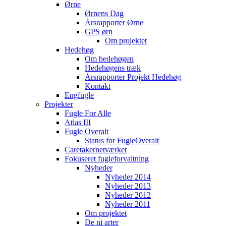
Ørne
Ørnens Dag
Årsrapporter Ørne
GPS ørn
Om projektet
Hedehøg
Om hedehøgen
Hedehøgens træk
Årsrapporter Projekt Hedehøg
Kontakt
Engfugle
Projekter
Fugle For Alle
Atlas III
Fugle Overalt
Status for FugleOveralt
Caretakernetværket
Fokuseret fugleforvaltning
Nyheder
Nyheder 2014
Nyheder 2013
Nyheder 2012
Nyheder 2011
Om projektet
De ni arter