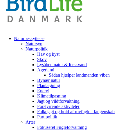
Naturbeskyttelse
Natursyn
Naturpolitik
Hav og kyst
Skov
Lysåben natur & ferskvand
Agerland
Sådan hjælper landmanden viben
Bynær natur
Planlægning
Energi
Klimatilpasning
Jagt og vildtforvaltning
Forstyrrende aktiviteter
Falkejagt og hold af rovfugle i fangenskab
Partipolitik
Arter
Fokuseret Fugleforvaltning