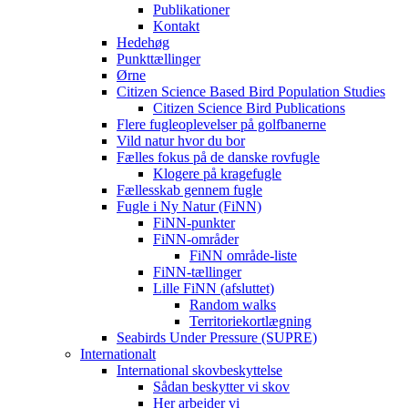
Publikationer
Kontakt
Hedehøg
Punkttællinger
Ørne
Citizen Science Based Bird Population Studies
Citizen Science Bird Publications
Flere fugleoplevelser på golfbanerne
Vild natur hvor du bor
Fælles fokus på de danske rovfugle
Klogere på kragefugle
Fællesskab gennem fugle
Fugle i Ny Natur (FiNN)
FiNN-punkter
FiNN-områder
FiNN område-liste
FiNN-tællinger
Lille FiNN (afsluttet)
Random walks
Territoriekortlægning
Seabirds Under Pressure (SUPRE)
Internationalt
International skovbeskyttelse
Sådan beskytter vi skov
Her arbejder vi