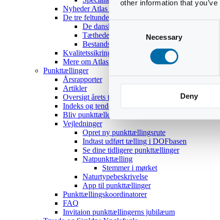
other information that you’ve
Nyheder Atlas III
De tre feltundersøgelser
Consent
De danske ynglefugles udbredelse
Tætheder og bestandsestimater
Necessary
Selection
Bestandsoptællinger af 18 udvalgte arter
Kvalitetssikring
Mere om Atlas III
Punkttællinger
Årsrapporter
Artikler
Deny
Oversigt årets temaer
Indeks og tendenser
Bliv punkttæller
Vejledninger
Opret ny punkttællingsrute
Indtast udført tælling i DOFbasen
Se dine tidligere punkttællinger
Natpunkttælling
Stemmer i mørket
Naturtypebeskrivelse
App til punkttællinger
Punkttællingskoordinatorer
FAQ
Invitaion punkttællingerns jubilæum