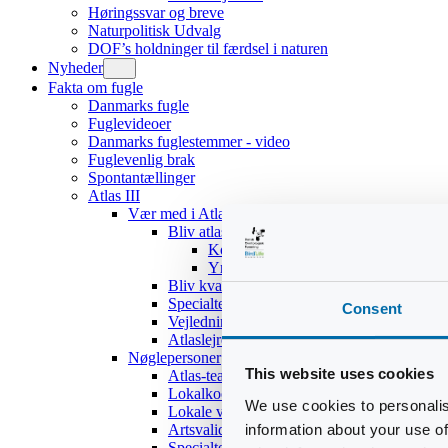
Høringssvar og breve
Naturpolitisk Udvalg
DOF’s holdninger til færdsel i naturen
Nyheder
Fakta om fugle
Danmarks fugle
Fuglevideoer
Danmarks fuglestemmer - video
Fuglevenlig brak
Spontantællinger
Atlas III
Vær med i Atlas III
Bliv atlasdeltager
Kom hurtigt i gang
Yngleadfærdstyper
Bliv kvadratansvarlig
Specialteams
Consent
Vejledninger
Atlaslejre 2017
Nøglepersoner
This website uses cookies
Atlas-teamet
Lokalkoordinatorer
We use cookies to personalis
Lokale validatorer
information about your use of
Artsvalidatorer
Specialteams