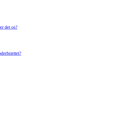
er det os?
oderbrættet?