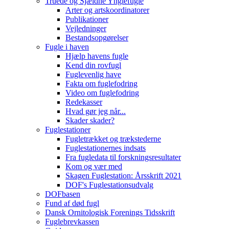
Truede og Sjældne Ynglefugle
Arter og artskoordinatorer
Publikationer
Vejledninger
Bestandsopgørelser
Fugle i haven
Hjælp havens fugle
Kend din rovfugl
Fuglevenlig have
Fakta om fuglefodring
Video om fuglefodring
Redekasser
Hvad gør jeg når...
Skader skader?
Fuglestationer
Fugletrækket og trækstederne
Fuglestationernes indsats
Fra fugledata til forskningsresultater
Kom og vær med
Skagen Fuglestation: Årsskrift 2021
DOF's Fuglestationsudvalg
DOFbasen
Fund af død fugl
Dansk Ornitologisk Forenings Tidsskrift
Fuglebrevkassen