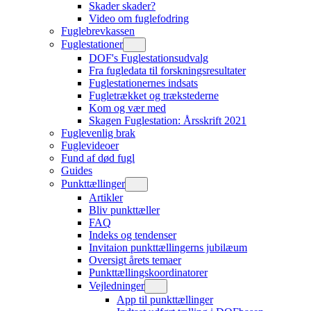
Skader skader?
Video om fuglefodring
Fuglebrevkassen
Fuglestationer
DOF's Fuglestationsudvalg
Fra fugledata til forskningsresultater
Fuglestationernes indsats
Fugletrækket og trækstederne
Kom og vær med
Skagen Fuglestation: Årsskrift 2021
Fuglevenlig brak
Fuglevideoer
Fund af død fugl
Guides
Punkttællinger
Artikler
Bliv punkttæller
FAQ
Indeks og tendenser
Invitaion punkttællingerns jubilæum
Oversigt årets temaer
Punkttællingskoordinatorer
Vejledninger
App til punkttællinger