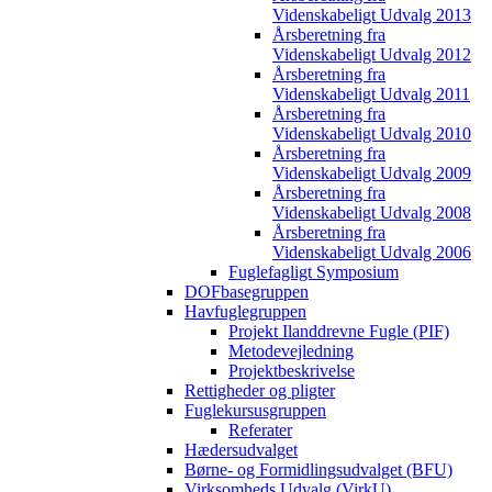
Videnskabeligt Udvalg 2013
Årsberetning fra
Videnskabeligt Udvalg 2012
Årsberetning fra
Videnskabeligt Udvalg 2011
Årsberetning fra
Videnskabeligt Udvalg 2010
Årsberetning fra
Videnskabeligt Udvalg 2009
Årsberetning fra
Videnskabeligt Udvalg 2008
Årsberetning fra
Videnskabeligt Udvalg 2006
Fuglefagligt Symposium
DOFbasegruppen
Havfuglegruppen
Projekt Ilanddrevne Fugle (PIF)
Metodevejledning
Projektbeskrivelse
Rettigheder og pligter
Fuglekursusgruppen
Referater
Hædersudvalget
Børne- og Formidlingsudvalget (BFU)
Virksomheds Udvalg (VirkU)