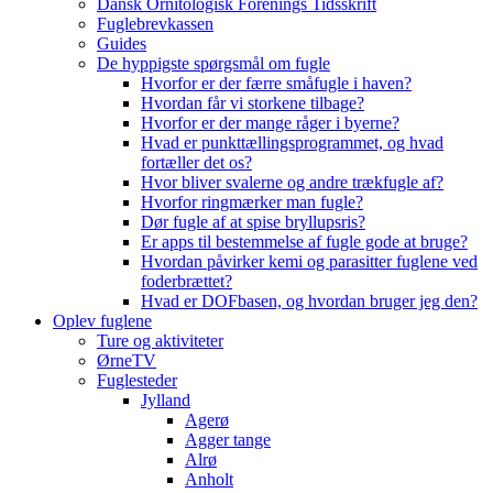
Dansk Ornitologisk Forenings Tidsskrift
Fuglebrevkassen
Guides
De hyppigste spørgsmål om fugle
Hvorfor er der færre småfugle i haven?
Hvordan får vi storkene tilbage?
Hvorfor er der mange råger i byerne?
Hvad er punkttællingsprogrammet, og hvad
fortæller det os?
Hvor bliver svalerne og andre trækfugle af?
Hvorfor ringmærker man fugle?
Dør fugle af at spise bryllupsris?
Er apps til bestemmelse af fugle gode at bruge?
Hvordan påvirker kemi og parasitter fuglene ved
foderbrættet?
Hvad er DOFbasen, og hvordan bruger jeg den?
Oplev fuglene
Ture og aktiviteter
ØrneTV
Fuglesteder
Jylland
Agerø
Agger tange
Alrø
Anholt