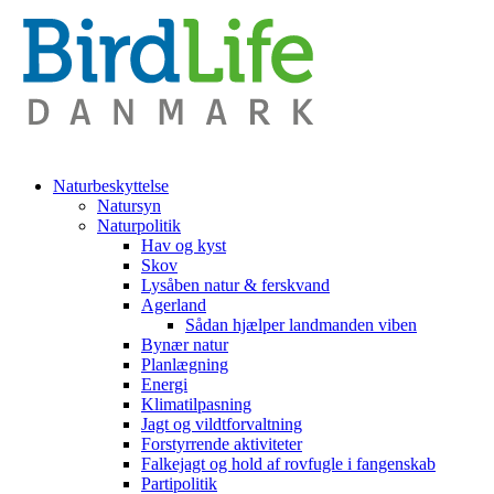
Naturbeskyttelse
Natursyn
Naturpolitik
Hav og kyst
Skov
Lysåben natur & ferskvand
Agerland
Sådan hjælper landmanden viben
Bynær natur
Planlægning
Energi
Klimatilpasning
Jagt og vildtforvaltning
Forstyrrende aktiviteter
Falkejagt og hold af rovfugle i fangenskab
Partipolitik