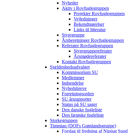
Nyheder
Aktiv i Rovfuglegruppen
Projekter Rovfuglegruppen
Vejledninger
Bekendtgørelser
Links til litteratur
Styregruppe
Årsberetninger Rovfuglegruppen
Referater Rovfuglegruppen
Styregruppereferater
Årsmødereferater
Kontakt Rovfuglegruppen
Sjældenhedsudvalget
Kommissorium SU
Medlemmer
Indsendelse
Nyhedsbreve
Forretningsorden
SU årsrapporter
Status på SU sager
Den danske fugleliste
Den færøske fugleliste
Storkegruppen
Timmiaq (DOFs Grønlandsgruppe)
Forslag til fredning af Nipisat Sund