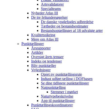
Artsvalidatorer
Specialteams
Nyheder Atlas III
De tre feltundersøgelser
De danske ynglefugles udbredelse
Tætheder og bestandsestimater
Bestandsoptællinger af 18 udvalgte arter
Kvalitetssikring
Mere om Atlas III
Punkttællinger
Årsrapporter
Artikler
Oversigt årets temaer
Indeks og tendenser
Bliv punkttæller
Vejledninger
Opret ny punkttællingsrute
Indtast udført tælling i DOFbasen
Se dine tidligere punkttællinger
Natpunkttælling
Stemmer i mørket
Naturtypebeskrivelse
App til punkttællinger
Punkttællingskoordinatorer