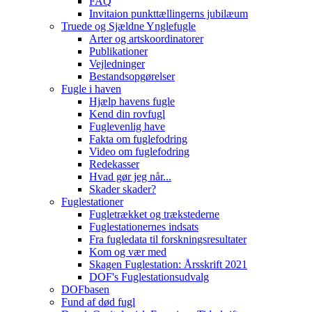
FAQ
Invitaion punkttællingerns jubilæum
Truede og Sjældne Ynglefugle
Arter og artskoordinatorer
Publikationer
Vejledninger
Bestandsopgørelser
Fugle i haven
Hjælp havens fugle
Kend din rovfugl
Fuglevenlig have
Fakta om fuglefodring
Video om fuglefodring
Redekasser
Hvad gør jeg når...
Skader skader?
Fuglestationer
Fugletrækket og trækstederne
Fuglestationernes indsats
Fra fugledata til forskningsresultater
Kom og vær med
Skagen Fuglestation: Årsskrift 2021
DOF's Fuglestationsudvalg
DOFbasen
Fund af død fugl