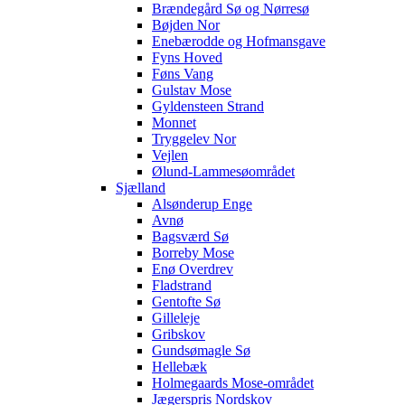
Brændegård Sø og Nørresø
Bøjden Nor
Enebærodde og Hofmansgave
Fyns Hoved
Føns Vang
Gulstav Mose
Gyldensteen Strand
Monnet
Tryggelev Nor
Vejlen
Ølund-Lammesøområdet
Sjælland
Alsønderup Enge
Avnø
Bagsværd Sø
Borreby Mose
Enø Overdrev
Fladstrand
Gentofte Sø
Gilleleje
Gribskov
Gundsømagle Sø
Hellebæk
Holmegaards Mose-området
Jægerspris Nordskov