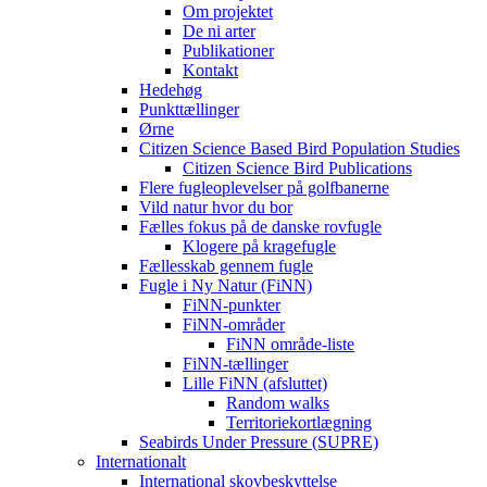
Om projektet
De ni arter
Publikationer
Kontakt
Hedehøg
Punkttællinger
Ørne
Citizen Science Based Bird Population Studies
Citizen Science Bird Publications
Flere fugleoplevelser på golfbanerne
Vild natur hvor du bor
Fælles fokus på de danske rovfugle
Klogere på kragefugle
Fællesskab gennem fugle
Fugle i Ny Natur (FiNN)
FiNN-punkter
FiNN-områder
FiNN område-liste
FiNN-tællinger
Lille FiNN (afsluttet)
Random walks
Territoriekortlægning
Seabirds Under Pressure (SUPRE)
Internationalt
International skovbeskyttelse