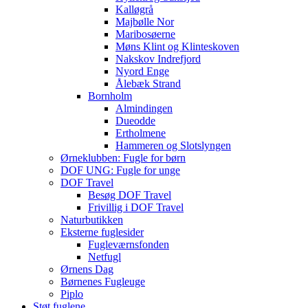
Kalløgrå
Majbølle Nor
Maribosøerne
Møns Klint og Klinteskoven
Nakskov Indrefjord
Nyord Enge
Ålebæk Strand
Bornholm
Almindingen
Dueodde
Ertholmene
Hammeren og Slotslyngen
Ørneklubben: Fugle for børn
DOF UNG: Fugle for unge
DOF Travel
Besøg DOF Travel
Frivillig i DOF Travel
Naturbutikken
Eksterne fuglesider
Fugleværnsfonden
Netfugl
Ørnens Dag
Børnenes Fugleuge
Piplo
Støt fuglene