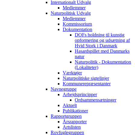
Internationalt Udvalg
Medlemmer
Naturpolitisk Udvalg
Medlemmer
Kommissorium
Dokumentation
DOFs holdning til kunstig
opformering og udsætning af
Hvid Stork i Danmark
Hasardspillet med Danmarks
natur
Naturpolitik - Dokumentation
(Lokaliteter)
Værktøjer
Naturpolitiske sigtelinjer
Kommunerepræsentanter
Navnegruppe
Arbejdsprincipper
Ordsammensætninger
Aktuelt
Publikationer
Rapportgruppen
Årsrapporter
Artslisten
Rovfuglegruppen