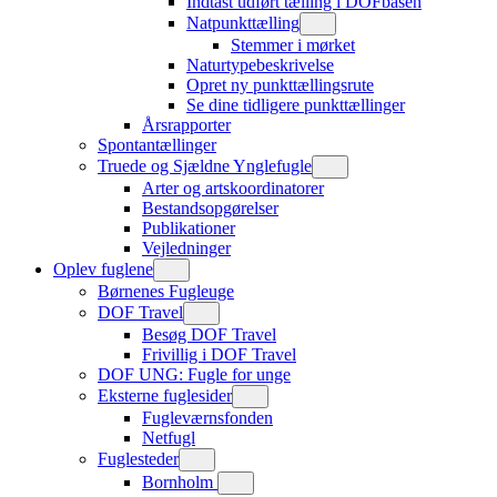
Indtast udført tælling i DOFbasen
Natpunkttælling
Stemmer i mørket
Naturtypebeskrivelse
Opret ny punkttællingsrute
Se dine tidligere punkttællinger
Årsrapporter
Spontantællinger
Truede og Sjældne Ynglefugle
Arter og artskoordinatorer
Bestandsopgørelser
Publikationer
Vejledninger
Oplev fuglene
Børnenes Fugleuge
DOF Travel
Besøg DOF Travel
Frivillig i DOF Travel
DOF UNG: Fugle for unge
Eksterne fuglesider
Fugleværnsfonden
Netfugl
Fuglesteder
Bornholm