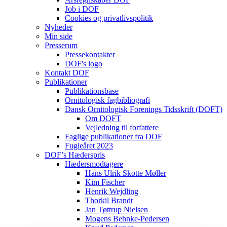
Job i DOF
Cookies og privatlivspolitik
Nyheder
Min side
Presserum
Pressekontakter
DOF's logo
Kontakt DOF
Publikationer
Publikationsbase
Ornitologisk fagbibliografi
Dansk Ornitologisk Forenings Tidsskrift (DOFT)
Om DOFT
Vejledning til forfattere
Faglige publikationer fra DOF
Fugleåret 2023
DOF’s Hæderspris
Hædersmodtagere
Hans Ulrik Skotte Møller
Kim Fischer
Henrik Wejdling
Thorkil Brandt
Jan Tøttrup Nielsen
Mogens Behnke-Pedersen