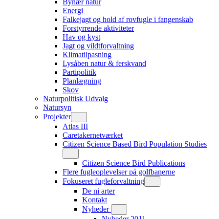
Bynær natur
Energi
Falkejagt og hold af rovfugle i fangenskab
Forstyrrende aktiviteter
Hav og kyst
Jagt og vildtforvaltning
Klimatilpasning
Lysåben natur & ferskvand
Partipolitik
Planlægning
Skov
Naturpolitisk Udvalg
Natursyn
Projekter
Atlas III
Caretakernetværket
Citizen Science Based Bird Population Studies
Citizen Science Bird Publications
Flere fugleoplevelser på golfbanerne
Fokuseret fugleforvaltning
De ni arter
Kontakt
Nyheder
Nyheder 2011