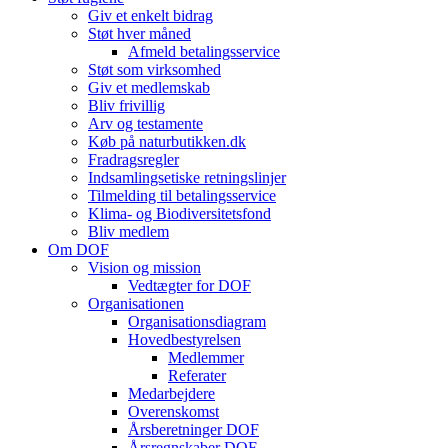
Giv et enkelt bidrag
Støt hver måned
Afmeld betalingsservice
Støt som virksomhed
Giv et medlemskab
Bliv frivillig
Arv og testamente
Køb på naturbutikken.dk
Fradragsregler
Indsamlingsetiske retningslinjer
Tilmelding til betalingsservice
Klima- og Biodiversitetsfond
Bliv medlem
Om DOF
Vision og mission
Vedtægter for DOF
Organisationen
Organisationsdiagram
Hovedbestyrelsen
Medlemmer
Referater
Medarbejdere
Overenskomst
Årsberetninger DOF
Årsregnskaber DOF