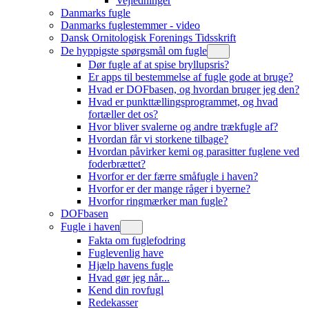
Vejledninger
Danmarks fugle
Danmarks fuglestemmer - video
Dansk Ornitologisk Forenings Tidsskrift
De hyppigste spørgsmål om fugle
Dør fugle af at spise bryllupsris?
Er apps til bestemmelse af fugle gode at bruge?
Hvad er DOFbasen, og hvordan bruger jeg den?
Hvad er punkttællingsprogrammet, og hvad
fortæller det os?
Hvor bliver svalerne og andre trækfugle af?
Hvordan får vi storkene tilbage?
Hvordan påvirker kemi og parasitter fuglene ved
foderbrættet?
Hvorfor er der færre småfugle i haven?
Hvorfor er der mange råger i byerne?
Hvorfor ringmærker man fugle?
DOFbasen
Fugle i haven
Fakta om fuglefodring
Fuglevenlig have
Hjælp havens fugle
Hvad gør jeg når...
Kend din rovfugl
Redekasser