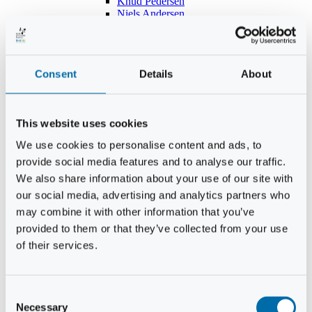
Knud Pedersen
Niels Andersen
Hans Lind
Jens Mikkel Lausten
Tim Andersen
Per Janfelt
Consent
Details
About
Christian Hjorth
Per Ekberg Pedersen
Peter Andersen
Kjeld Hansen
This website uses cookies
Niels Thomas Rosenberg
Benny Gensbøl
We use cookies to personalise content and ads, to
Bent Jakobsen
provide social media features and to analyse our traffic.
Svend Andersen
Bent Wigh
We also share information about your use of our site with
Jens-Kjeld Jensen
our social media, advertising and analytics partners who
Jon Fjeldså
may combine it with other information that you’ve
William Carøe Aarestrup
Erik Mølgaard
provided to them or that they’ve collected from your use
Klaus Malling Olsen
of their services.
Brian Zobbe
Peter Lange
Kurt Due Johansen
Niels Peter Andreasen
Consent
Preben Berg
Necessary
Selection