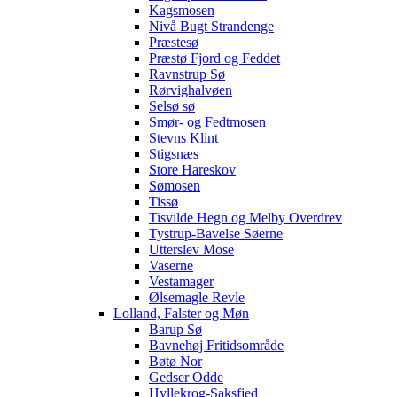
Kagsmosen
Nivå Bugt Strandenge
Præstesø
Præstø Fjord og Feddet
Ravnstrup Sø
Rørvighalvøen
Selsø sø
Smør- og Fedtmosen
Stevns Klint
Stigsnæs
Store Hareskov
Sømosen
Tissø
Tisvilde Hegn og Melby Overdrev
Tystrup-Bavelse Søerne
Utterslev Mose
Vaserne
Vestamager
Ølsemagle Revle
Lolland, Falster og Møn
Barup Sø
Bavnehøj Fritidsområde
Bøtø Nor
Gedser Odde
Hyllekrog-Saksfjed