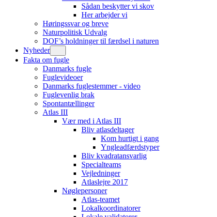
Sådan beskytter vi skov
Her arbejder vi
Høringssvar og breve
Naturpolitisk Udvalg
DOF’s holdninger til færdsel i naturen
Nyheder
Fakta om fugle
Danmarks fugle
Fuglevideoer
Danmarks fuglestemmer - video
Fuglevenlig brak
Spontantællinger
Atlas III
Vær med i Atlas III
Bliv atlasdeltager
Kom hurtigt i gang
Yngleadfærdstyper
Bliv kvadratansvarlig
Specialteams
Vejledninger
Atlaslejre 2017
Nøglepersoner
Atlas-teamet
Lokalkoordinatorer
Lokale validatorer