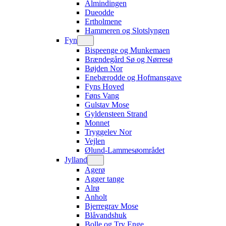
Almindingen
Dueodde
Ertholmene
Hammeren og Slotslyngen
Fyn
Bispeenge og Munkemaen
Brændegård Sø og Nørresø
Bøjden Nor
Enebærodde og Hofmansgave
Fyns Hoved
Føns Vang
Gulstav Mose
Gyldensteen Strand
Monnet
Tryggelev Nor
Vejlen
Ølund-Lammesøområdet
Jylland
Agerø
Agger tange
Alrø
Anholt
Bjerregrav Mose
Blåvandshuk
Bolle og Try Enge