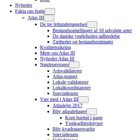
Nyheder
Fakta om fugle
Atlas III
De tre feltundersøgelser
Bestandsoptællinger af 18 udvalgte arter
De danske ynglefugles udbredelse
Tætheder og bestandsestimater
Kvalitetssikring
Mere om Atlas III
Nyheder Atlas III
Nøglepersoner
Artsvalidatorer
Atlas-teamet
Lokale validatorer
Lokalkoordinatorer
Specialteams
Vær med i Atlas III
Atlaslejre 2017
Bliv atlasdeltager
Kom hurtigt i gang
Yngleadfærdstyper
Bliv kvadratansvarlig
Specialteams