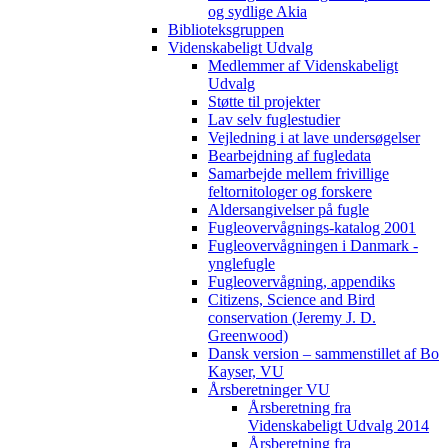
og sydlige Akia
Biblioteksgruppen
Videnskabeligt Udvalg
Medlemmer af Videnskabeligt
Udvalg
Støtte til projekter
Lav selv fuglestudier
Vejledning i at lave undersøgelser
Bearbejdning af fugledata
Samarbejde mellem frivillige
feltornitologer og forskere
Aldersangivelser på fugle
Fugleovervågnings-katalog 2001
Fugleovervågningen i Danmark -
ynglefugle
Fugleovervågning, appendiks
Citizens, Science and Bird
conservation (Jeremy J. D.
Greenwood)
Dansk version – sammenstillet af Bo
Kayser, VU
Årsberetninger VU
Årsberetning fra
Videnskabeligt Udvalg 2014
Årsberetning fra