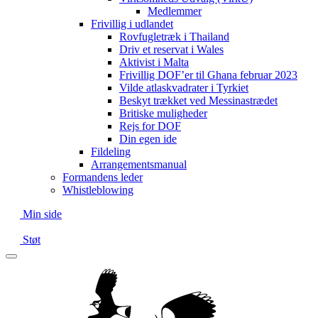
Medlemmer
Frivillig i udlandet
Rovfugletræk i Thailand
Driv et reservat i Wales
Aktivist i Malta
Frivillig DOF’er til Ghana februar 2023
Vilde atlaskvadrater i Tyrkiet
Beskyt trækket ved Messinastrædet
Britiske muligheder
Rejs for DOF
Din egen ide
Fildeling
Arrangementsmanual
Formandens leder
Whistleblowing
Min side
Støt