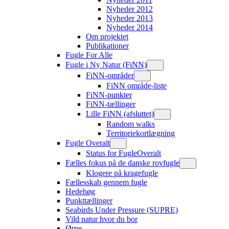
Nyheder 2012
Nyheder 2013
Nyheder 2014
Om projektet
Publikationer
Fugle For Alle
Fugle i Ny Natur (FiNN)
FiNN-områder
FiNN område-liste
FiNN-punkter
FiNN-tællinger
Lille FiNN (afsluttet)
Random walks
Territoriekortlægning
Fugle Overalt
Status for FugleOveralt
Fælles fokus på de danske rovfugle
Klogere på kragefugle
Fællesskab gennem fugle
Hedehøg
Punkttællinger
Seabirds Under Pressure (SUPRE)
Vild natur hvor du bor
Ørne