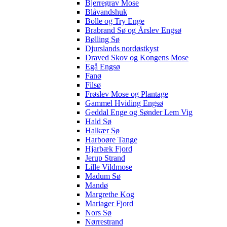
Bjerregrav Mose
Blåvandshuk
Bolle og Try Enge
Brabrand Sø og Årslev Engsø
Bølling Sø
Djurslands nordøstkyst
Draved Skov og Kongens Mose
Egå Engsø
Fanø
Filsø
Frøslev Mose og Plantage
Gammel Hviding Engsø
Geddal Enge og Sønder Lem Vig
Hald Sø
Halkær Sø
Harboøre Tange
Hjarbæk Fjord
Jerup Strand
Lille Vildmose
Madum Sø
Mandø
Margrethe Kog
Mariager Fjord
Nors Sø
Nørrestrand