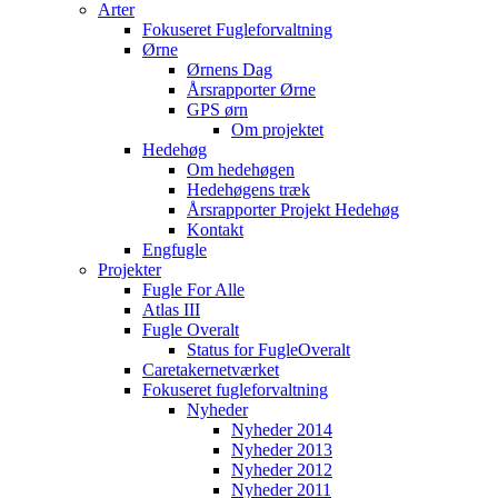
Arter
Fokuseret Fugleforvaltning
Ørne
Ørnens Dag
Årsrapporter Ørne
GPS ørn
Om projektet
Hedehøg
Om hedehøgen
Hedehøgens træk
Årsrapporter Projekt Hedehøg
Kontakt
Engfugle
Projekter
Fugle For Alle
Atlas III
Fugle Overalt
Status for FugleOveralt
Caretakernetværket
Fokuseret fugleforvaltning
Nyheder
Nyheder 2014
Nyheder 2013
Nyheder 2012
Nyheder 2011