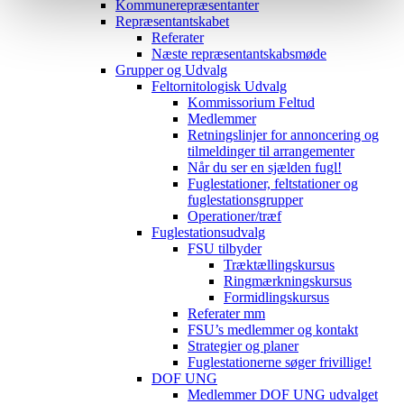
Kommunerepræsentanter
Repræsentantskabet
Referater
Næste repræsentantskabsmøde
Grupper og Udvalg
Feltornitologisk Udvalg
Kommissorium Feltud
Medlemmer
Retningslinjer for annoncering og
tilmeldinger til arrangementer
Når du ser en sjælden fugl!
Fuglestationer, feltstationer og
fuglestationsgrupper
Operationer/træf
Fuglestationsudvalg
FSU tilbyder
Træktællingskursus
Ringmærkningskursus
Formidlingskursus
Referater mm
FSU’s medlemmer og kontakt
Strategier og planer
Fuglestationerne søger frivillige!
DOF UNG
Medlemmer DOF UNG udvalget