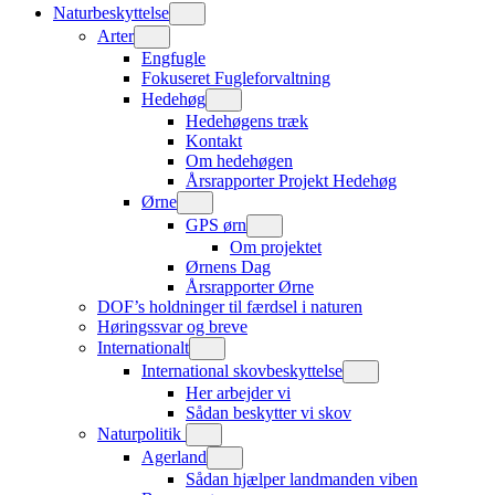
Naturbeskyttelse
Arter
Engfugle
Fokuseret Fugleforvaltning
Hedehøg
Hedehøgens træk
Kontakt
Om hedehøgen
Årsrapporter Projekt Hedehøg
Ørne
GPS ørn
Om projektet
Ørnens Dag
Årsrapporter Ørne
DOF’s holdninger til færdsel i naturen
Høringssvar og breve
Internationalt
International skovbeskyttelse
Her arbejder vi
Sådan beskytter vi skov
Naturpolitik
Agerland
Sådan hjælper landmanden viben