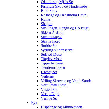
Oldenor og Mjels Sø
Pamhule Skov og Hindemade
Rold Skov
Roshage og Hanstholm Havn
Rømø
Skagen
Skallingen, Langli og Ho Bugt
Skjern Å-dalen
Sneum Engsø
Stavns Fjord
Stubbe Sø
Sødring Vildtreservat
Sølsted Mose
Tinglev Mose
Tipperhalvøen
Tøndermarsken
Ulvedybet
Vejlerne
Velling Skovene og Vrads Sande
Vest Stadil Fjord
Vilsted Sø
Vorup Enge
Vænge Sø
Fyn
Bispeenge og Munkemaen