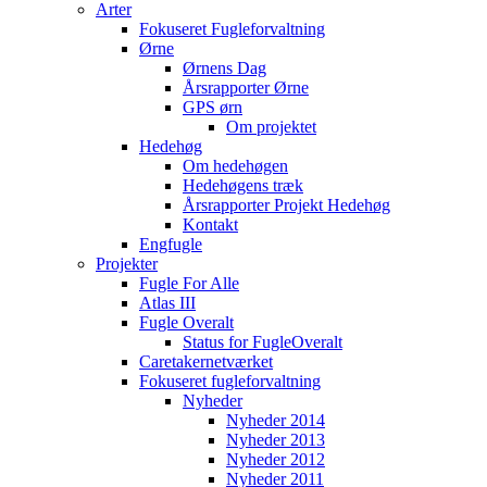
Arter
Fokuseret Fugleforvaltning
Ørne
Ørnens Dag
Årsrapporter Ørne
GPS ørn
Om projektet
Hedehøg
Om hedehøgen
Hedehøgens træk
Årsrapporter Projekt Hedehøg
Kontakt
Engfugle
Projekter
Fugle For Alle
Atlas III
Fugle Overalt
Status for FugleOveralt
Caretakernetværket
Fokuseret fugleforvaltning
Nyheder
Nyheder 2014
Nyheder 2013
Nyheder 2012
Nyheder 2011