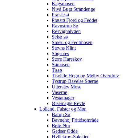
Kagsmosen
Nivå Bugt Strandenge
Præstesø
Præstø Fjord og Feddet
Ravnstrup Sø
Rørvighalvøen
Selsø sø
Smør- og Fedtmosen
Stevns Klint
Stigsnæs
Store Hareskov
Sømosen
Tissø
Tisvilde Hegn og Melby Overdrev
Tystrup-Bavelse Søerne
Utterslev Mose
Vaserne
Vestamager
Ølsemagle Revle
Lolland, Falster og Møn
Barup Sø
Bavnehøj Fritidsområde
Bøtø Nor
Gedser Odde
Hyllekrog-Saksfjed