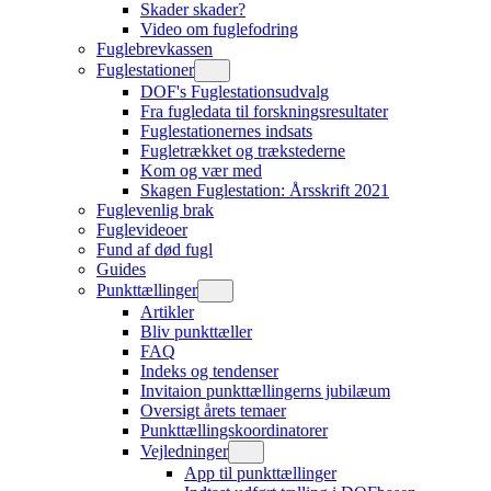
Skader skader?
Video om fuglefodring
Fuglebrevkassen
Fuglestationer
DOF's Fuglestationsudvalg
Fra fugledata til forskningsresultater
Fuglestationernes indsats
Fugletrækket og trækstederne
Kom og vær med
Skagen Fuglestation: Årsskrift 2021
Fuglevenlig brak
Fuglevideoer
Fund af død fugl
Guides
Punkttællinger
Artikler
Bliv punkttæller
FAQ
Indeks og tendenser
Invitaion punkttællingerns jubilæum
Oversigt årets temaer
Punkttællingskoordinatorer
Vejledninger
App til punkttællinger