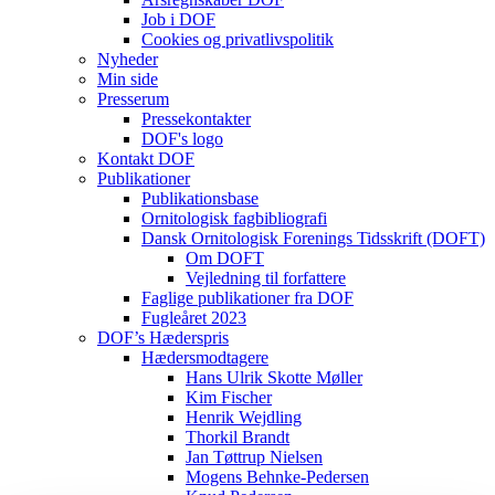
Job i DOF
Cookies og privatlivspolitik
Nyheder
Min side
Presserum
Pressekontakter
DOF's logo
Kontakt DOF
Publikationer
Publikationsbase
Ornitologisk fagbibliografi
Dansk Ornitologisk Forenings Tidsskrift (DOFT)
Om DOFT
Vejledning til forfattere
Faglige publikationer fra DOF
Fugleåret 2023
DOF’s Hæderspris
Hædersmodtagere
Hans Ulrik Skotte Møller
Kim Fischer
Henrik Wejdling
Thorkil Brandt
Jan Tøttrup Nielsen
Mogens Behnke-Pedersen