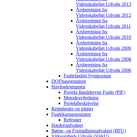
Videnskabeligt Udvalg 2013
Årsberetning fra
Videnskabeligt Udvalg 2012
Årsberetning fra
Videnskabeligt Udvalg 2011
Årsberetning fra
Videnskabeligt Udvalg 2010
Årsberetning fra
Videnskabeligt Udvalg 2009
Årsberetning fra
Videnskabeligt Udvalg 2008
Årsberetning fra
Videnskabeligt Udvalg 2006
Fuglefagligt Symposium
DOFbasegruppen
Havfuglegruppen
Projekt Ilanddrevne Fugle (PIF)
Metodevejledning
Projektbeskrivelse
Rettigheder og pligter
Fuglekursusgruppen
Referater
Hædersudvalget
Børne- og Formidlingsudvalget (BFU)
Virksomheds Udvalg (VirkU)