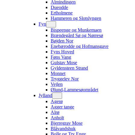
Almindingen
Dueodde
Ertholmene
Hammeren og Slotslyngen
Fyn
Bispeenge og Munkemaen
Brændegård Sø og Nørresø
Bøjden Nor
Enebærodde og Hofmansgave
Fyns Hoved
Føns Vang
Gulstav Mose
Gyldensteen Strand
Monnet
Tryggelev Nor
Vejlen
Ølund-Lammesøområdet
Jylland
Agerø
Agger tange
Alrø
Anholt
Bjerregrav Mose
Blåvandshuk
Bolle og Try Enge