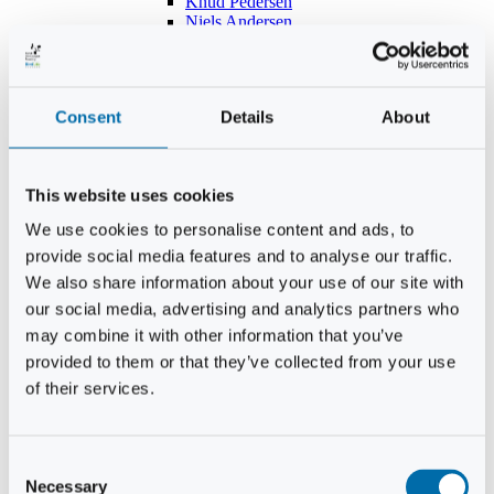
Knud Pedersen
Niels Andersen
Hans Lind
Jens Mikkel Lausten
Tim Andersen
Per Janfelt
Consent
Details
About
Christian Hjorth
Per Ekberg Pedersen
Peter Andersen
Kjeld Hansen
This website uses cookies
Niels Thomas Rosenberg
Benny Gensbøl
We use cookies to personalise content and ads, to
Bent Jakobsen
provide social media features and to analyse our traffic.
Svend Andersen
Bent Wigh
We also share information about your use of our site with
Jens-Kjeld Jensen
our social media, advertising and analytics partners who
Jon Fjeldså
may combine it with other information that you’ve
William Carøe Aarestrup
Erik Mølgaard
provided to them or that they’ve collected from your use
Klaus Malling Olsen
of their services.
Brian Zobbe
Peter Lange
Kurt Due Johansen
Niels Peter Andreasen
Consent
Preben Berg
Necessary
Selection