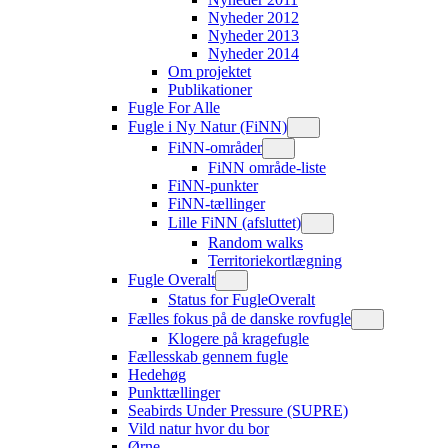
Nyheder 2012
Nyheder 2013
Nyheder 2014
Om projektet
Publikationer
Fugle For Alle
Fugle i Ny Natur (FiNN)
FiNN-områder
FiNN område-liste
FiNN-punkter
FiNN-tællinger
Lille FiNN (afsluttet)
Random walks
Territoriekortlægning
Fugle Overalt
Status for FugleOveralt
Fælles fokus på de danske rovfugle
Klogere på kragefugle
Fællesskab gennem fugle
Hedehøg
Punkttællinger
Seabirds Under Pressure (SUPRE)
Vild natur hvor du bor
Ørne