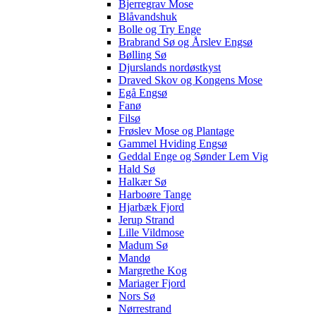
Bjerregrav Mose
Blåvandshuk
Bolle og Try Enge
Brabrand Sø og Årslev Engsø
Bølling Sø
Djurslands nordøstkyst
Draved Skov og Kongens Mose
Egå Engsø
Fanø
Filsø
Frøslev Mose og Plantage
Gammel Hviding Engsø
Geddal Enge og Sønder Lem Vig
Hald Sø
Halkær Sø
Harboøre Tange
Hjarbæk Fjord
Jerup Strand
Lille Vildmose
Madum Sø
Mandø
Margrethe Kog
Mariager Fjord
Nors Sø
Nørrestrand