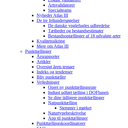
Artsvalidatorer
Specialteams
Nyheder Atlas III
De tre feltundersøgelser
De danske ynglefugles udbredelse
Tætheder og bestandsestimater
Bestandsoptællinger af 18 udvalgte arter
Kvalitetssikring
Mere om Atlas III
Punkttællinger
Årsrapporter
Artikler
Oversigt årets temaer
Indeks og tendenser
Bliv punkttæller
Vejledninger
Opret ny punkttællingsrute
Indtast udført tælling i DOFbasen
Se dine tidligere punkttællinger
Natpunkttælling
Stemmer i mørket
Naturtypebeskrivelse
App til punkttællinger
Punkttællingskoordinatorer