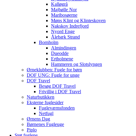
Kalløgrå
Majbølle Nor
Maribosøerne
Møns Klint og Klinteskoven
Nakskov Indrefjord
Nyord Enge
Ålebæk Strand
Bornholm
Almindingen
Dueodde
Ertholmene
Hammeren og Slotslyngen
Ørneklubben: Fugle for børn
DOF UNG: Fugle for unge
DOF Travel
Besøg DOF Travel
Frivillig i DOF Travel
Naturbutikken
Eksterne fuglesider
Fugleværnsfonden
Netfugl
Ørnens Dag
Børnenes Fugleuge
Piplo
Støt fuglene