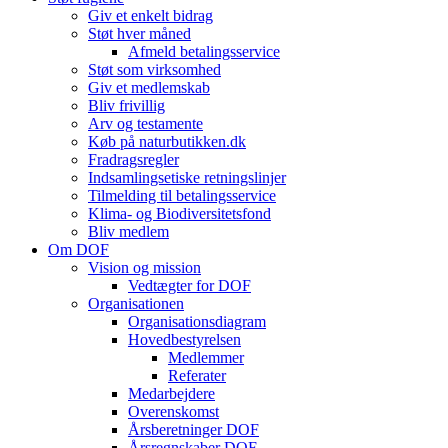
Giv et enkelt bidrag
Støt hver måned
Afmeld betalingsservice
Støt som virksomhed
Giv et medlemskab
Bliv frivillig
Arv og testamente
Køb på naturbutikken.dk
Fradragsregler
Indsamlingsetiske retningslinjer
Tilmelding til betalingsservice
Klima- og Biodiversitetsfond
Bliv medlem
Om DOF
Vision og mission
Vedtægter for DOF
Organisationen
Organisationsdiagram
Hovedbestyrelsen
Medlemmer
Referater
Medarbejdere
Overenskomst
Årsberetninger DOF
Årsregnskaber DOF