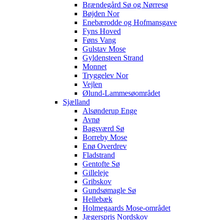
Brændegård Sø og Nørresø
Bøjden Nor
Enebærodde og Hofmansgave
Fyns Hoved
Føns Vang
Gulstav Mose
Gyldensteen Strand
Monnet
Tryggelev Nor
Vejlen
Ølund-Lammesøområdet
Sjælland
Alsønderup Enge
Avnø
Bagsværd Sø
Borreby Mose
Enø Overdrev
Fladstrand
Gentofte Sø
Gilleleje
Gribskov
Gundsømagle Sø
Hellebæk
Holmegaards Mose-området
Jægerspris Nordskov