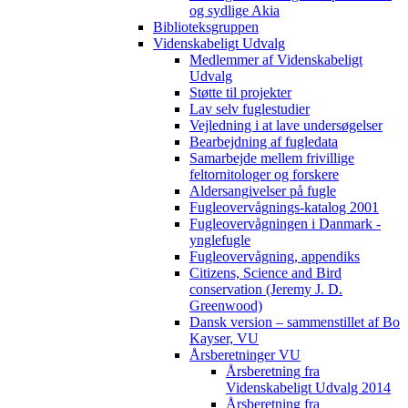
og sydlige Akia
Biblioteksgruppen
Videnskabeligt Udvalg
Medlemmer af Videnskabeligt
Udvalg
Støtte til projekter
Lav selv fuglestudier
Vejledning i at lave undersøgelser
Bearbejdning af fugledata
Samarbejde mellem frivillige
feltornitologer og forskere
Aldersangivelser på fugle
Fugleovervågnings-katalog 2001
Fugleovervågningen i Danmark -
ynglefugle
Fugleovervågning, appendiks
Citizens, Science and Bird
conservation (Jeremy J. D.
Greenwood)
Dansk version – sammenstillet af Bo
Kayser, VU
Årsberetninger VU
Årsberetning fra
Videnskabeligt Udvalg 2014
Årsberetning fra