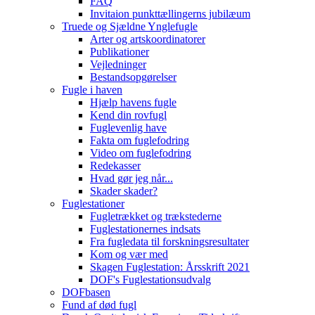
FAQ
Invitaion punkttællingerns jubilæum
Truede og Sjældne Ynglefugle
Arter og artskoordinatorer
Publikationer
Vejledninger
Bestandsopgørelser
Fugle i haven
Hjælp havens fugle
Kend din rovfugl
Fuglevenlig have
Fakta om fuglefodring
Video om fuglefodring
Redekasser
Hvad gør jeg når...
Skader skader?
Fuglestationer
Fugletrækket og trækstederne
Fuglestationernes indsats
Fra fugledata til forskningsresultater
Kom og vær med
Skagen Fuglestation: Årsskrift 2021
DOF's Fuglestationsudvalg
DOFbasen
Fund af død fugl