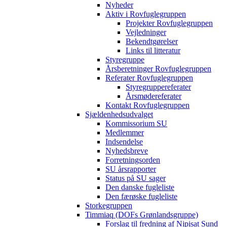
Nyheder
Aktiv i Rovfuglegruppen
Projekter Rovfuglegruppen
Vejledninger
Bekendtgørelser
Links til litteratur
Styregruppe
Årsberetninger Rovfuglegruppen
Referater Rovfuglegruppen
Styregruppereferater
Årsmødereferater
Kontakt Rovfuglegruppen
Sjældenhedsudvalget
Kommissorium SU
Medlemmer
Indsendelse
Nyhedsbreve
Forretningsorden
SU årsrapporter
Status på SU sager
Den danske fugleliste
Den færøske fugleliste
Storkegruppen
Timmiaq (DOFs Grønlandsgruppe)
Forslag til fredning af Nipisat Sund