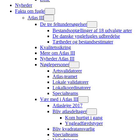
Nyheder
Fakta om fugle
Atlas III
De tre feltundersøgelser
Bestandsoptællinger af 18 udvalgte arter
De danske ynglefugles udbredelse
Tætheder og bestandsestimater
Kvalitetssikring
Mere om Atlas III
Nyheder Atlas III
Nøglepersoner
Artsvalidatorer
Atlas-teamet
Lokale validatorer
Lokalkoordinatorer
Specialteams
Vær med i Atlas III
Atlaslejre 2017
Bliv atlasdeltager
Kom hurtigt i gang
Yngleadfærdstyper
Bliv kvadratansvarlig
Specialteams