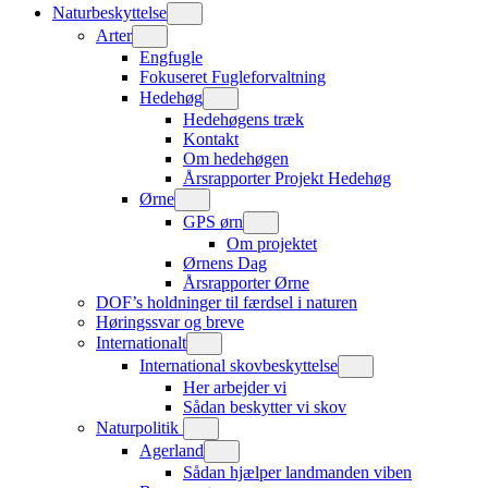
Naturbeskyttelse
Arter
Engfugle
Fokuseret Fugleforvaltning
Hedehøg
Hedehøgens træk
Kontakt
Om hedehøgen
Årsrapporter Projekt Hedehøg
Ørne
GPS ørn
Om projektet
Ørnens Dag
Årsrapporter Ørne
DOF’s holdninger til færdsel i naturen
Høringssvar og breve
Internationalt
International skovbeskyttelse
Her arbejder vi
Sådan beskytter vi skov
Naturpolitik
Agerland
Sådan hjælper landmanden viben