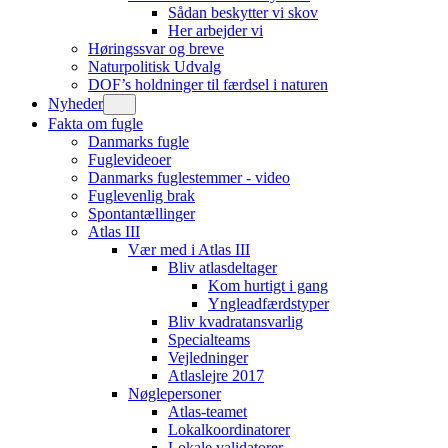
Sådan beskytter vi skov
Her arbejder vi
Høringssvar og breve
Naturpolitisk Udvalg
DOF’s holdninger til færdsel i naturen
Nyheder
Fakta om fugle
Danmarks fugle
Fuglevideoer
Danmarks fuglestemmer - video
Fuglevenlig brak
Spontantællinger
Atlas III
Vær med i Atlas III
Bliv atlasdeltager
Kom hurtigt i gang
Yngleadfærdstyper
Bliv kvadratansvarlig
Specialteams
Vejledninger
Atlaslejre 2017
Nøglepersoner
Atlas-teamet
Lokalkoordinatorer
Lokale validatorer