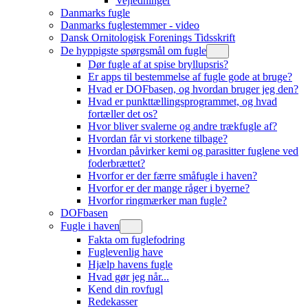
Vejledninger
Danmarks fugle
Danmarks fuglestemmer - video
Dansk Ornitologisk Forenings Tidsskrift
De hyppigste spørgsmål om fugle
Dør fugle af at spise bryllupsris?
Er apps til bestemmelse af fugle gode at bruge?
Hvad er DOFbasen, og hvordan bruger jeg den?
Hvad er punkttællingsprogrammet, og hvad
fortæller det os?
Hvor bliver svalerne og andre trækfugle af?
Hvordan får vi storkene tilbage?
Hvordan påvirker kemi og parasitter fuglene ved
foderbrættet?
Hvorfor er der færre småfugle i haven?
Hvorfor er der mange råger i byerne?
Hvorfor ringmærker man fugle?
DOFbasen
Fugle i haven
Fakta om fuglefodring
Fuglevenlig have
Hjælp havens fugle
Hvad gør jeg når...
Kend din rovfugl
Redekasser