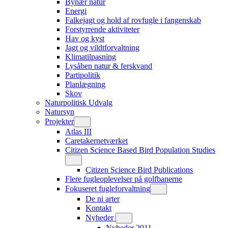
Bynær natur
Energi
Falkejagt og hold af rovfugle i fangenskab
Forstyrrende aktiviteter
Hav og kyst
Jagt og vildtforvaltning
Klimatilpasning
Lysåben natur & ferskvand
Partipolitik
Planlægning
Skov
Naturpolitisk Udvalg
Natursyn
Projekter
Atlas III
Caretakernetværket
Citizen Science Based Bird Population Studies
Citizen Science Bird Publications
Flere fugleoplevelser på golfbanerne
Fokuseret fugleforvaltning
De ni arter
Kontakt
Nyheder
Nyheder 2011