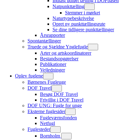
Indtast udført tælling i DOFbasen
Natpunkttælling
Stemmer i mørket
Naturtypebeskrivelse
Opret ny punkttællingsrute
Se dine tidligere punkttællinger
Årsrapporter
Spontantællinger
Truede og Sjældne Ynglefugle
Arter og artskoordinatorer
Bestandsopgørelser
Publikationer
Vejledninger
Oplev fuglene
Børnenes Fugleuge
DOF Travel
Besøg DOF Travel
Frivillig i DOF Travel
DOF UNG: Fugle for unge
Eksterne fuglesider
Fugleværnsfonden
Netfugl
Fuglesteder
Bornholm