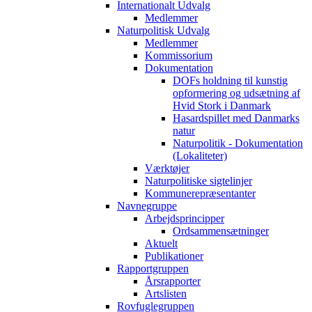
Internationalt Udvalg
Medlemmer
Naturpolitisk Udvalg
Medlemmer
Kommissorium
Dokumentation
DOFs holdning til kunstig
opformering og udsætning af
Hvid Stork i Danmark
Hasardspillet med Danmarks
natur
Naturpolitik - Dokumentation
(Lokaliteter)
Værktøjer
Naturpolitiske sigtelinjer
Kommunerepræsentanter
Navnegruppe
Arbejdsprincipper
Ordsammensætninger
Aktuelt
Publikationer
Rapportgruppen
Årsrapporter
Artslisten
Rovfuglegruppen