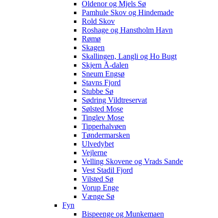
Oldenor og Mjels Sø
Pamhule Skov og Hindemade
Rold Skov
Roshage og Hanstholm Havn
Rømø
Skagen
Skallingen, Langli og Ho Bugt
Skjern Å-dalen
Sneum Engsø
Stavns Fjord
Stubbe Sø
Sødring Vildtreservat
Sølsted Mose
Tinglev Mose
Tipperhalvøen
Tøndermarsken
Ulvedybet
Vejlerne
Velling Skovene og Vrads Sande
Vest Stadil Fjord
Vilsted Sø
Vorup Enge
Vænge Sø
Fyn
Bispeenge og Munkemaen