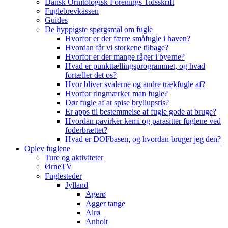
Dansk Ornitologisk Forenings Tidsskrift
Fuglebrevkassen
Guides
De hyppigste spørgsmål om fugle
Hvorfor er der færre småfugle i haven?
Hvordan får vi storkene tilbage?
Hvorfor er der mange råger i byerne?
Hvad er punkttællingsprogrammet, og hvad
fortæller det os?
Hvor bliver svalerne og andre trækfugle af?
Hvorfor ringmærker man fugle?
Dør fugle af at spise bryllupsris?
Er apps til bestemmelse af fugle gode at bruge?
Hvordan påvirker kemi og parasitter fuglene ved
foderbrættet?
Hvad er DOFbasen, og hvordan bruger jeg den?
Oplev fuglene
Ture og aktiviteter
ØrneTV
Fuglesteder
Jylland
Agerø
Agger tange
Alrø
Anholt