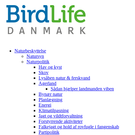
Naturbeskyttelse
Natursyn
Naturpolitik
Hav og kyst
Skov
Lysåben natur & ferskvand
Agerland
Sådan hjælper landmanden viben
Bynær natur
Planlægning
Energi
Klimatilpasning
Jagt og vildtforvaltning
Forstyrrende aktiviteter
Falkejagt og hold af rovfugle i fangenskab
Partipolitik