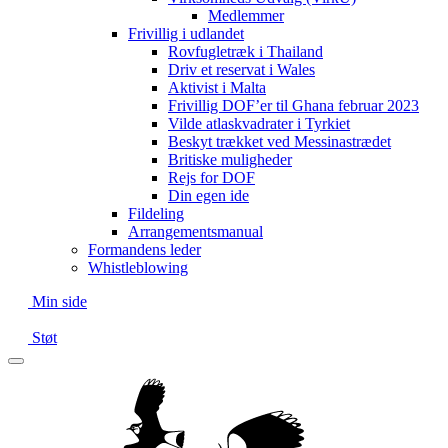
Medlemmer
Frivillig i udlandet
Rovfugletræk i Thailand
Driv et reservat i Wales
Aktivist i Malta
Frivillig DOF’er til Ghana februar 2023
Vilde atlaskvadrater i Tyrkiet
Beskyt trækket ved Messinastrædet
Britiske muligheder
Rejs for DOF
Din egen ide
Fildeling
Arrangementsmanual
Formandens leder
Whistleblowing
Min side
Støt