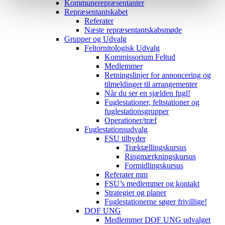
Kommunerepræsentanter
Repræsentantskabet
Referater
Næste repræsentantskabsmøde
Grupper og Udvalg
Feltornitologisk Udvalg
Kommissorium Feltud
Medlemmer
Retningslinjer for annoncering og
tilmeldinger til arrangementer
Når du ser en sjælden fugl!
Fuglestationer, feltstationer og
fuglestationsgrupper
Operationer/træf
Fuglestationsudvalg
FSU tilbyder
Træktællingskursus
Ringmærkningskursus
Formidlingskursus
Referater mm
FSU’s medlemmer og kontakt
Strategier og planer
Fuglestationerne søger frivillige!
DOF UNG
Medlemmer DOF UNG udvalget