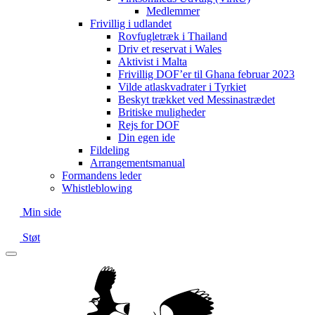
Medlemmer
Frivillig i udlandet
Rovfugletræk i Thailand
Driv et reservat i Wales
Aktivist i Malta
Frivillig DOF’er til Ghana februar 2023
Vilde atlaskvadrater i Tyrkiet
Beskyt trækket ved Messinastrædet
Britiske muligheder
Rejs for DOF
Din egen ide
Fildeling
Arrangementsmanual
Formandens leder
Whistleblowing
Min side
Støt