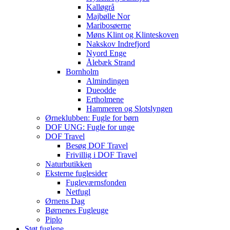
Kalløgrå
Majbølle Nor
Maribosøerne
Møns Klint og Klinteskoven
Nakskov Indrefjord
Nyord Enge
Ålebæk Strand
Bornholm
Almindingen
Dueodde
Ertholmene
Hammeren og Slotslyngen
Ørneklubben: Fugle for børn
DOF UNG: Fugle for unge
DOF Travel
Besøg DOF Travel
Frivillig i DOF Travel
Naturbutikken
Eksterne fuglesider
Fugleværnsfonden
Netfugl
Ørnens Dag
Børnenes Fugleuge
Piplo
Støt fuglene