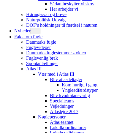
Sådan beskytter vi skov
Her arbejder vi
Høringssvar og breve
Naturpolitisk Udvalg
DOF’s holdninger til færdsel i naturen
Nyheder
Fakta om fugle
Danmarks fugle
Fuglevideoer
Danmarks fuglestemmer - video
Fuglevenlig brak
Spontantællinger
Atlas III
Vær med i Atlas III
Bliv atlasdeltager
Kom hurtigt i gang
Yngleadfærdstyper
Bliv kvadratansvarlig
Specialteams
Vejledninger
Atlaslejre 2017
Nøglepersoner
Atlas-teamet
Lokalkoordinatorer
Lokale validatorer