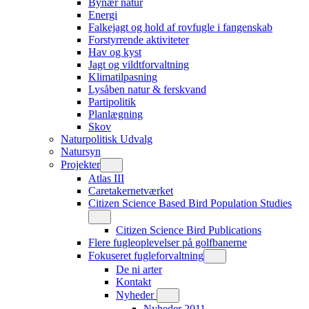
Bynær natur
Energi
Falkejagt og hold af rovfugle i fangenskab
Forstyrrende aktiviteter
Hav og kyst
Jagt og vildtforvaltning
Klimatilpasning
Lysåben natur & ferskvand
Partipolitik
Planlægning
Skov
Naturpolitisk Udvalg
Natursyn
Projekter
Atlas III
Caretakernetværket
Citizen Science Based Bird Population Studies
Citizen Science Bird Publications
Flere fugleoplevelser på golfbanerne
Fokuseret fugleforvaltning
De ni arter
Kontakt
Nyheder
Nyheder 2011