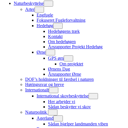
Naturbeskyttelse
Arter
Engfugle
Fokuseret Fugleforvaltning
Hedehøg
Hedehøgens træk
Kontakt
Om hedehøgen
Årsrapporter Projekt Hedehøg
Ørne
GPS ørn
Om projektet
Ørnens Dag
Årsrapporter Ørne
DOF’s holdninger til færdsel i naturen
Høringssvar og breve
Internationalt
International skovbeskyttelse
Her arbejder vi
Sådan beskytter vi skov
Naturpolitik
Agerland
Sådan hjælper landmanden viben