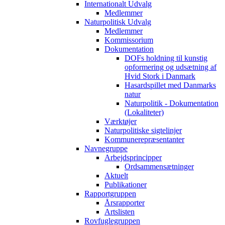
Internationalt Udvalg
Medlemmer
Naturpolitisk Udvalg
Medlemmer
Kommissorium
Dokumentation
DOFs holdning til kunstig
opformering og udsætning af
Hvid Stork i Danmark
Hasardspillet med Danmarks
natur
Naturpolitik - Dokumentation
(Lokaliteter)
Værktøjer
Naturpolitiske sigtelinjer
Kommunerepræsentanter
Navnegruppe
Arbejdsprincipper
Ordsammensætninger
Aktuelt
Publikationer
Rapportgruppen
Årsrapporter
Artslisten
Rovfuglegruppen