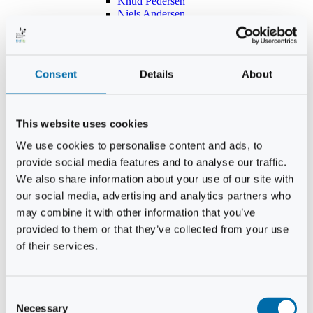
Knud Pedersen
Niels Andersen
Hans Lind
Jens Mikkel Lausten
Tim Andersen
Per Janfelt
Consent
Details
About
Christian Hjorth
Per Ekberg Pedersen
Peter Andersen
Kjeld Hansen
This website uses cookies
Niels Thomas Rosenberg
Benny Gensbøl
We use cookies to personalise content and ads, to
Bent Jakobsen
provide social media features and to analyse our traffic.
Svend Andersen
Bent Wigh
We also share information about your use of our site with
Jens-Kjeld Jensen
our social media, advertising and analytics partners who
Jon Fjeldså
may combine it with other information that you’ve
William Carøe Aarestrup
Erik Mølgaard
provided to them or that they’ve collected from your use
Klaus Malling Olsen
of their services.
Brian Zobbe
Peter Lange
Kurt Due Johansen
Niels Peter Andreasen
Consent
Preben Berg
Necessary
Selection