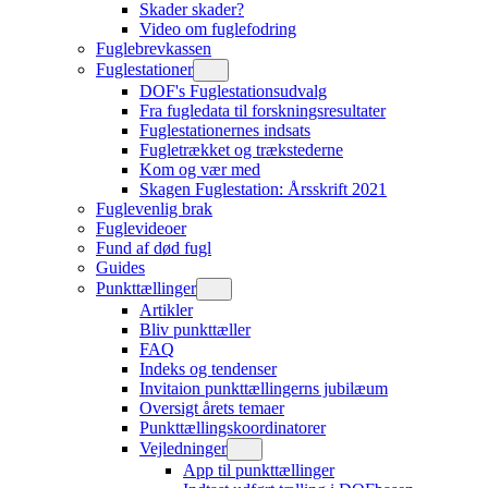
Skader skader?
Video om fuglefodring
Fuglebrevkassen
Fuglestationer
DOF's Fuglestationsudvalg
Fra fugledata til forskningsresultater
Fuglestationernes indsats
Fugletrækket og trækstederne
Kom og vær med
Skagen Fuglestation: Årsskrift 2021
Fuglevenlig brak
Fuglevideoer
Fund af død fugl
Guides
Punkttællinger
Artikler
Bliv punkttæller
FAQ
Indeks og tendenser
Invitaion punkttællingerns jubilæum
Oversigt årets temaer
Punkttællingskoordinatorer
Vejledninger
App til punkttællinger