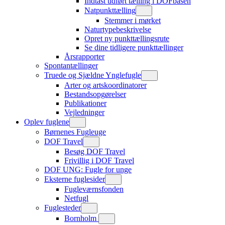
Indtast udført tælling i DOFbasen
Natpunkttælling
Stemmer i mørket
Naturtypebeskrivelse
Opret ny punkttællingsrute
Se dine tidligere punkttællinger
Årsrapporter
Spontantællinger
Truede og Sjældne Ynglefugle
Arter og artskoordinatorer
Bestandsopgørelser
Publikationer
Vejledninger
Oplev fuglene
Børnenes Fugleuge
DOF Travel
Besøg DOF Travel
Frivillig i DOF Travel
DOF UNG: Fugle for unge
Eksterne fuglesider
Fugleværnsfonden
Netfugl
Fuglesteder
Bornholm