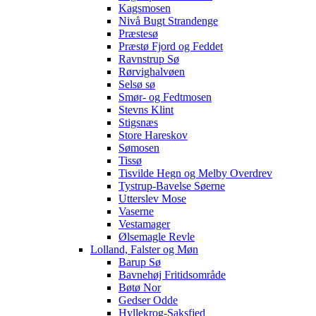
Kagsmosen
Nivå Bugt Strandenge
Præstesø
Præstø Fjord og Feddet
Ravnstrup Sø
Rørvighalvøen
Selsø sø
Smør- og Fedtmosen
Stevns Klint
Stigsnæs
Store Hareskov
Sømosen
Tissø
Tisvilde Hegn og Melby Overdrev
Tystrup-Bavelse Søerne
Utterslev Mose
Vaserne
Vestamager
Ølsemagle Revle
Lolland, Falster og Møn
Barup Sø
Bavnehøj Fritidsområde
Bøtø Nor
Gedser Odde
Hyllekrog-Saksfjed