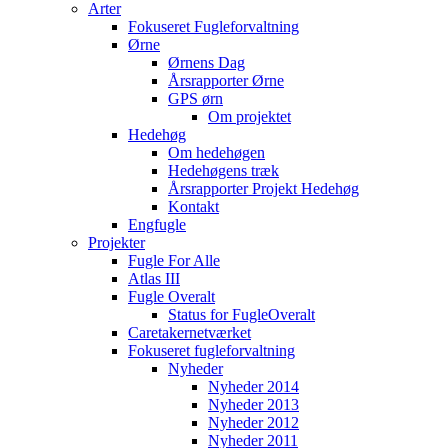
Arter
Fokuseret Fugleforvaltning
Ørne
Ørnens Dag
Årsrapporter Ørne
GPS ørn
Om projektet
Hedehøg
Om hedehøgen
Hedehøgens træk
Årsrapporter Projekt Hedehøg
Kontakt
Engfugle
Projekter
Fugle For Alle
Atlas III
Fugle Overalt
Status for FugleOveralt
Caretakernetværket
Fokuseret fugleforvaltning
Nyheder
Nyheder 2014
Nyheder 2013
Nyheder 2012
Nyheder 2011