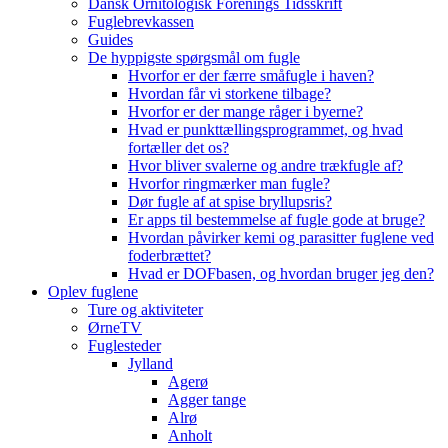
Dansk Ornitologisk Forenings Tidsskrift
Fuglebrevkassen
Guides
De hyppigste spørgsmål om fugle
Hvorfor er der færre småfugle i haven?
Hvordan får vi storkene tilbage?
Hvorfor er der mange råger i byerne?
Hvad er punkttællingsprogrammet, og hvad
fortæller det os?
Hvor bliver svalerne og andre trækfugle af?
Hvorfor ringmærker man fugle?
Dør fugle af at spise bryllupsris?
Er apps til bestemmelse af fugle gode at bruge?
Hvordan påvirker kemi og parasitter fuglene ved
foderbrættet?
Hvad er DOFbasen, og hvordan bruger jeg den?
Oplev fuglene
Ture og aktiviteter
ØrneTV
Fuglesteder
Jylland
Agerø
Agger tange
Alrø
Anholt