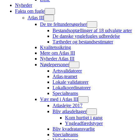
Nyheder
Fakta om fugle
Atlas III
De tre feltundersøgelser
Bestandsoptællinger af 18 udvalgte arter
De danske ynglefugles udbredelse
Tætheder og bestandsestimater
Kvalitetssikring
Mere om Atlas III
Nyheder Atlas III
Nøglepersoner
Artsvalidatorer
Atlas-teamet
Lokale validatorer
Lokalkoordinatorer
Specialteams
Vær med i Atlas III
Atlaslejre 2017
Bliv atlasdeltager
Kom hurtigt i gang
Yngleadfærdstyper
Bliv kvadratansvarlig
Specialteams