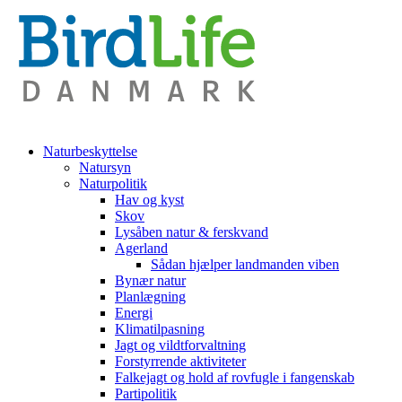
Naturbeskyttelse
Natursyn
Naturpolitik
Hav og kyst
Skov
Lysåben natur & ferskvand
Agerland
Sådan hjælper landmanden viben
Bynær natur
Planlægning
Energi
Klimatilpasning
Jagt og vildtforvaltning
Forstyrrende aktiviteter
Falkejagt og hold af rovfugle i fangenskab
Partipolitik