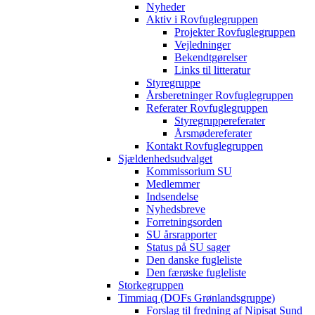
Nyheder
Aktiv i Rovfuglegruppen
Projekter Rovfuglegruppen
Vejledninger
Bekendtgørelser
Links til litteratur
Styregruppe
Årsberetninger Rovfuglegruppen
Referater Rovfuglegruppen
Styregruppereferater
Årsmødereferater
Kontakt Rovfuglegruppen
Sjældenhedsudvalget
Kommissorium SU
Medlemmer
Indsendelse
Nyhedsbreve
Forretningsorden
SU årsrapporter
Status på SU sager
Den danske fugleliste
Den færøske fugleliste
Storkegruppen
Timmiaq (DOFs Grønlandsgruppe)
Forslag til fredning af Nipisat Sund