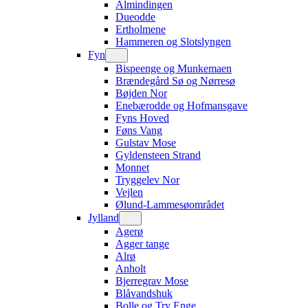
Almindingen
Dueodde
Ertholmene
Hammeren og Slotslyngen
Fyn
Bispeenge og Munkemaen
Brændegård Sø og Nørresø
Bøjden Nor
Enebærodde og Hofmansgave
Fyns Hoved
Føns Vang
Gulstav Mose
Gyldensteen Strand
Monnet
Tryggelev Nor
Vejlen
Ølund-Lammesøområdet
Jylland
Agerø
Agger tange
Alrø
Anholt
Bjerregrav Mose
Blåvandshuk
Bolle og Try Enge