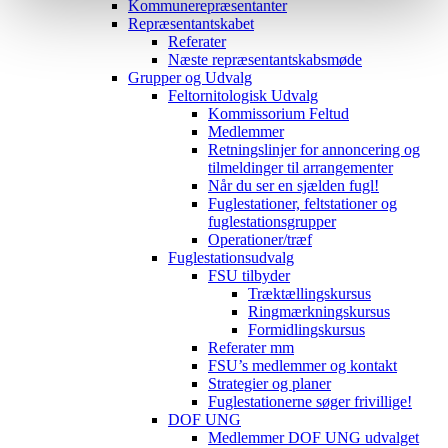
Kommunerepræsentanter
Repræsentantskabet
Referater
Næste repræsentantskabsmøde
Grupper og Udvalg
Feltornitologisk Udvalg
Kommissorium Feltud
Medlemmer
Retningslinjer for annoncering og
tilmeldinger til arrangementer
Når du ser en sjælden fugl!
Fuglestationer, feltstationer og
fuglestationsgrupper
Operationer/træf
Fuglestationsudvalg
FSU tilbyder
Træktællingskursus
Ringmærkningskursus
Formidlingskursus
Referater mm
FSU’s medlemmer og kontakt
Strategier og planer
Fuglestationerne søger frivillige!
DOF UNG
Medlemmer DOF UNG udvalget