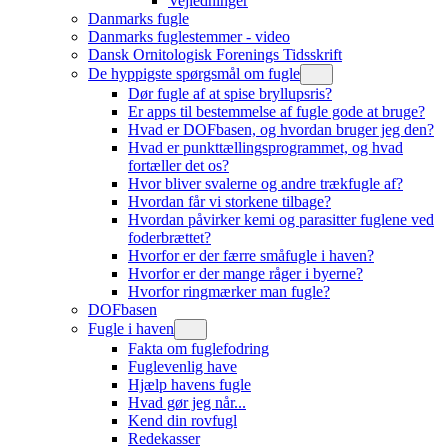
Vejledninger
Danmarks fugle
Danmarks fuglestemmer - video
Dansk Ornitologisk Forenings Tidsskrift
De hyppigste spørgsmål om fugle
Dør fugle af at spise bryllupsris?
Er apps til bestemmelse af fugle gode at bruge?
Hvad er DOFbasen, og hvordan bruger jeg den?
Hvad er punkttællingsprogrammet, og hvad
fortæller det os?
Hvor bliver svalerne og andre trækfugle af?
Hvordan får vi storkene tilbage?
Hvordan påvirker kemi og parasitter fuglene ved
foderbrættet?
Hvorfor er der færre småfugle i haven?
Hvorfor er der mange råger i byerne?
Hvorfor ringmærker man fugle?
DOFbasen
Fugle i haven
Fakta om fuglefodring
Fuglevenlig have
Hjælp havens fugle
Hvad gør jeg når...
Kend din rovfugl
Redekasser