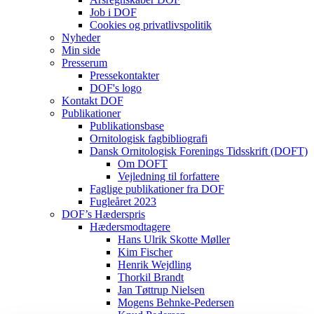
Job i DOF
Cookies og privatlivspolitik
Nyheder
Min side
Presserum
Pressekontakter
DOF's logo
Kontakt DOF
Publikationer
Publikationsbase
Ornitologisk fagbibliografi
Dansk Ornitologisk Forenings Tidsskrift (DOFT)
Om DOFT
Vejledning til forfattere
Faglige publikationer fra DOF
Fugleåret 2023
DOF’s Hæderspris
Hædersmodtagere
Hans Ulrik Skotte Møller
Kim Fischer
Henrik Wejdling
Thorkil Brandt
Jan Tøttrup Nielsen
Mogens Behnke-Pedersen