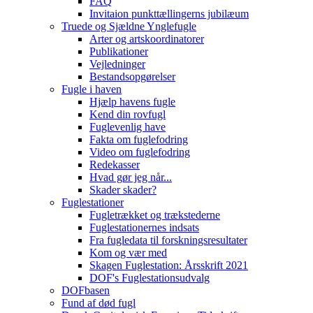
FAQ
Invitaion punkttællingerns jubilæum
Truede og Sjældne Ynglefugle
Arter og artskoordinatorer
Publikationer
Vejledninger
Bestandsopgørelser
Fugle i haven
Hjælp havens fugle
Kend din rovfugl
Fuglevenlig have
Fakta om fuglefodring
Video om fuglefodring
Redekasser
Hvad gør jeg når...
Skader skader?
Fuglestationer
Fugletrækket og trækstederne
Fuglestationernes indsats
Fra fugledata til forskningsresultater
Kom og vær med
Skagen Fuglestation: Årsskrift 2021
DOF's Fuglestationsudvalg
DOFbasen
Fund af død fugl