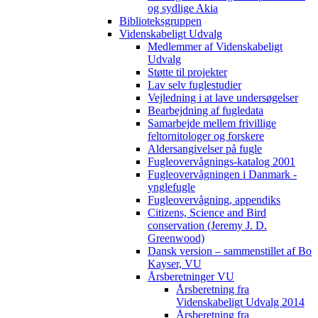
og sydlige Akia
Biblioteksgruppen
Videnskabeligt Udvalg
Medlemmer af Videnskabeligt
Udvalg
Støtte til projekter
Lav selv fuglestudier
Vejledning i at lave undersøgelser
Bearbejdning af fugledata
Samarbejde mellem frivillige
feltornitologer og forskere
Aldersangivelser på fugle
Fugleovervågnings-katalog 2001
Fugleovervågningen i Danmark -
ynglefugle
Fugleovervågning, appendiks
Citizens, Science and Bird
conservation (Jeremy J. D.
Greenwood)
Dansk version – sammenstillet af Bo
Kayser, VU
Årsberetninger VU
Årsberetning fra
Videnskabeligt Udvalg 2014
Årsberetning fra