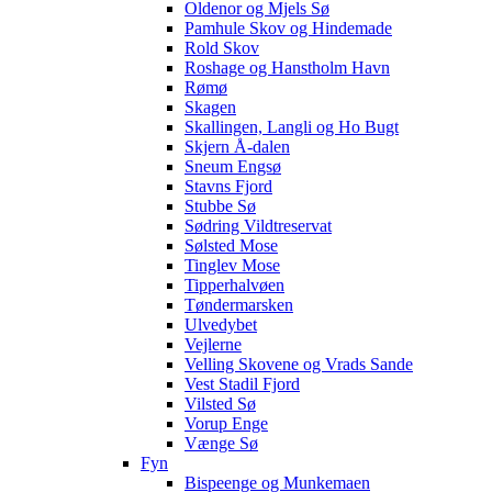
Oldenor og Mjels Sø
Pamhule Skov og Hindemade
Rold Skov
Roshage og Hanstholm Havn
Rømø
Skagen
Skallingen, Langli og Ho Bugt
Skjern Å-dalen
Sneum Engsø
Stavns Fjord
Stubbe Sø
Sødring Vildtreservat
Sølsted Mose
Tinglev Mose
Tipperhalvøen
Tøndermarsken
Ulvedybet
Vejlerne
Velling Skovene og Vrads Sande
Vest Stadil Fjord
Vilsted Sø
Vorup Enge
Vænge Sø
Fyn
Bispeenge og Munkemaen