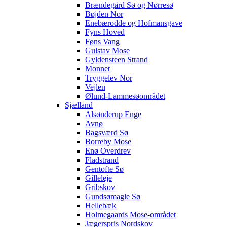
Brændegård Sø og Nørresø
Bøjden Nor
Enebærodde og Hofmansgave
Fyns Hoved
Føns Vang
Gulstav Mose
Gyldensteen Strand
Monnet
Tryggelev Nor
Vejlen
Ølund-Lammesøområdet
Sjælland
Alsønderup Enge
Avnø
Bagsværd Sø
Borreby Mose
Enø Overdrev
Fladstrand
Gentofte Sø
Gilleleje
Gribskov
Gundsømagle Sø
Hellebæk
Holmegaards Mose-området
Jægerspris Nordskov