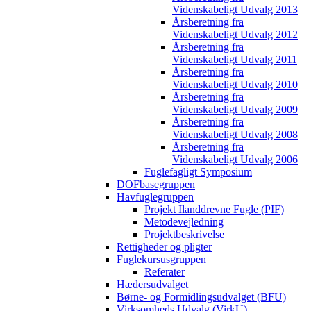
Videnskabeligt Udvalg 2013
Årsberetning fra
Videnskabeligt Udvalg 2012
Årsberetning fra
Videnskabeligt Udvalg 2011
Årsberetning fra
Videnskabeligt Udvalg 2010
Årsberetning fra
Videnskabeligt Udvalg 2009
Årsberetning fra
Videnskabeligt Udvalg 2008
Årsberetning fra
Videnskabeligt Udvalg 2006
Fuglefagligt Symposium
DOFbasegruppen
Havfuglegruppen
Projekt Ilanddrevne Fugle (PIF)
Metodevejledning
Projektbeskrivelse
Rettigheder og pligter
Fuglekursusgruppen
Referater
Hædersudvalget
Børne- og Formidlingsudvalget (BFU)
Virksomheds Udvalg (VirkU)