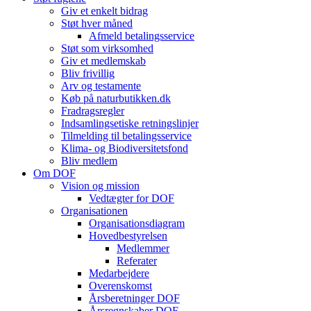
Giv et enkelt bidrag
Støt hver måned
Afmeld betalingsservice
Støt som virksomhed
Giv et medlemskab
Bliv frivillig
Arv og testamente
Køb på naturbutikken.dk
Fradragsregler
Indsamlingsetiske retningslinjer
Tilmelding til betalingsservice
Klima- og Biodiversitetsfond
Bliv medlem
Om DOF
Vision og mission
Vedtægter for DOF
Organisationen
Organisationsdiagram
Hovedbestyrelsen
Medlemmer
Referater
Medarbejdere
Overenskomst
Årsberetninger DOF
Årsregnskaber DOF