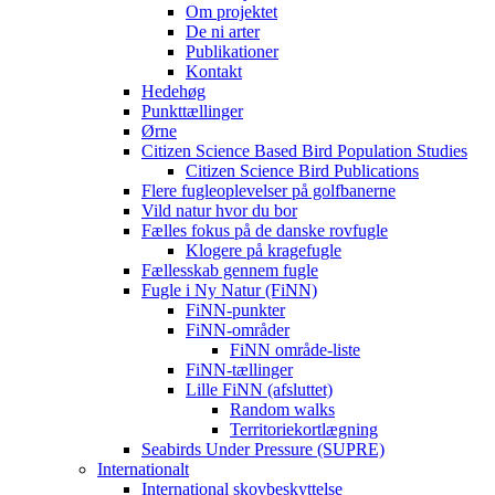
Om projektet
De ni arter
Publikationer
Kontakt
Hedehøg
Punkttællinger
Ørne
Citizen Science Based Bird Population Studies
Citizen Science Bird Publications
Flere fugleoplevelser på golfbanerne
Vild natur hvor du bor
Fælles fokus på de danske rovfugle
Klogere på kragefugle
Fællesskab gennem fugle
Fugle i Ny Natur (FiNN)
FiNN-punkter
FiNN-områder
FiNN område-liste
FiNN-tællinger
Lille FiNN (afsluttet)
Random walks
Territoriekortlægning
Seabirds Under Pressure (SUPRE)
Internationalt
International skovbeskyttelse