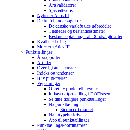
Artsvalidatorer
Specialteams
Nyheder Atlas III
De tre feltundersøgelser
De danske ynglefugles udbredelse
Tætheder og bestandsestimater
Bestandsoptællinger af 18 udvalgte arter
Kvalitetssikring
Mere om Atlas III
Punkttællinger
Årsrapporter
Artikler
Oversigt årets temaer
Indeks og tendenser
Bliv punkttæller
Vejledninger
Opret ny punkttællingsrute
Indtast udført tælling i DOFbasen
Se dine tidligere punkttællinger
Natpunkttælling
Stemmer i mørket
Naturtypebeskrivelse
App til punkttællinger
Punkttællingskoordinatorer