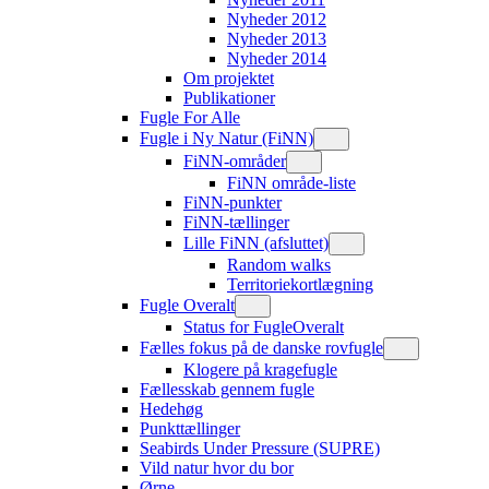
Nyheder 2012
Nyheder 2013
Nyheder 2014
Om projektet
Publikationer
Fugle For Alle
Fugle i Ny Natur (FiNN)
FiNN-områder
FiNN område-liste
FiNN-punkter
FiNN-tællinger
Lille FiNN (afsluttet)
Random walks
Territoriekortlægning
Fugle Overalt
Status for FugleOveralt
Fælles fokus på de danske rovfugle
Klogere på kragefugle
Fællesskab gennem fugle
Hedehøg
Punkttællinger
Seabirds Under Pressure (SUPRE)
Vild natur hvor du bor
Ørne