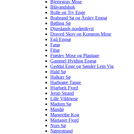
Bjerregrav Mose
Blåvandshuk
Bolle og Try Enge
Brabrand Sø og Årslev Engsø
Bølling Sø
Djurslands nordøstkyst
Draved Skov og Kongens Mose
Egå Engsø
Fanø
Filsø
Frøslev Mose og Plantage
Gammel Hviding Engsø
Geddal Enge og Sønder Lem Vig
Hald Sø
Halkær Sø
Harboøre Tange
Hjarbæk Fjord
Jerup Strand
Lille Vildmose
Madum Sø
Mandø
Margrethe Kog
Mariager Fjord
Nors Sø
Nørrestrand