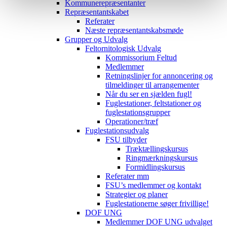
Kommunerepræsentanter
Repræsentantskabet
Referater
Næste repræsentantskabsmøde
Grupper og Udvalg
Feltornitologisk Udvalg
Kommissorium Feltud
Medlemmer
Retningslinjer for annoncering og
tilmeldinger til arrangementer
Når du ser en sjælden fugl!
Fuglestationer, feltstationer og
fuglestationsgrupper
Operationer/træf
Fuglestationsudvalg
FSU tilbyder
Træktællingskursus
Ringmærkningskursus
Formidlingskursus
Referater mm
FSU’s medlemmer og kontakt
Strategier og planer
Fuglestationerne søger frivillige!
DOF UNG
Medlemmer DOF UNG udvalget