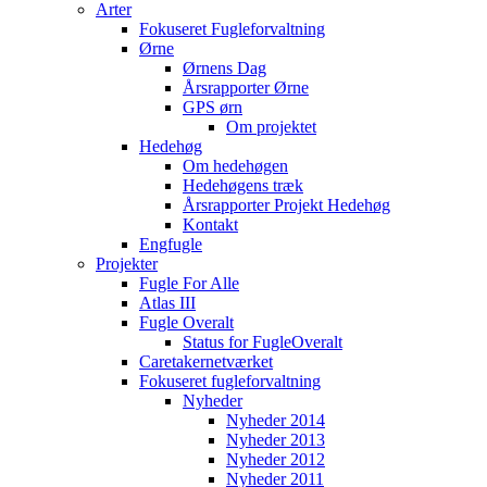
Arter
Fokuseret Fugleforvaltning
Ørne
Ørnens Dag
Årsrapporter Ørne
GPS ørn
Om projektet
Hedehøg
Om hedehøgen
Hedehøgens træk
Årsrapporter Projekt Hedehøg
Kontakt
Engfugle
Projekter
Fugle For Alle
Atlas III
Fugle Overalt
Status for FugleOveralt
Caretakernetværket
Fokuseret fugleforvaltning
Nyheder
Nyheder 2014
Nyheder 2013
Nyheder 2012
Nyheder 2011