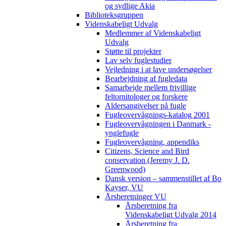
og sydlige Akia
Biblioteksgruppen
Videnskabeligt Udvalg
Medlemmer af Videnskabeligt
Udvalg
Støtte til projekter
Lav selv fuglestudier
Vejledning i at lave undersøgelser
Bearbejdning af fugledata
Samarbejde mellem frivillige
feltornitologer og forskere
Aldersangivelser på fugle
Fugleovervågnings-katalog 2001
Fugleovervågningen i Danmark -
ynglefugle
Fugleovervågning, appendiks
Citizens, Science and Bird
conservation (Jeremy J. D.
Greenwood)
Dansk version – sammenstillet af Bo
Kayser, VU
Årsberetninger VU
Årsberetning fra
Videnskabeligt Udvalg 2014
Årsberetning fra