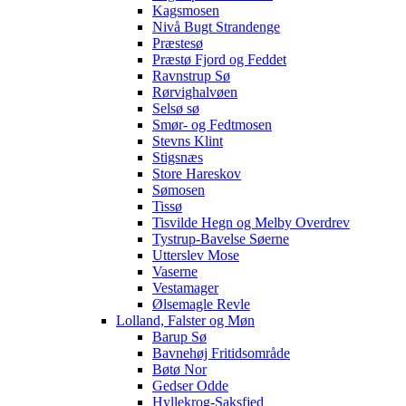
Kagsmosen
Nivå Bugt Strandenge
Præstesø
Præstø Fjord og Feddet
Ravnstrup Sø
Rørvighalvøen
Selsø sø
Smør- og Fedtmosen
Stevns Klint
Stigsnæs
Store Hareskov
Sømosen
Tissø
Tisvilde Hegn og Melby Overdrev
Tystrup-Bavelse Søerne
Utterslev Mose
Vaserne
Vestamager
Ølsemagle Revle
Lolland, Falster og Møn
Barup Sø
Bavnehøj Fritidsområde
Bøtø Nor
Gedser Odde
Hyllekrog-Saksfjed