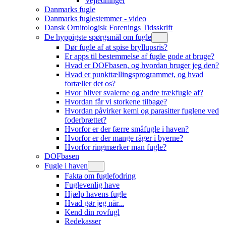
Vejledninger
Danmarks fugle
Danmarks fuglestemmer - video
Dansk Ornitologisk Forenings Tidsskrift
De hyppigste spørgsmål om fugle
Dør fugle af at spise bryllupsris?
Er apps til bestemmelse af fugle gode at bruge?
Hvad er DOFbasen, og hvordan bruger jeg den?
Hvad er punkttællingsprogrammet, og hvad
fortæller det os?
Hvor bliver svalerne og andre trækfugle af?
Hvordan får vi storkene tilbage?
Hvordan påvirker kemi og parasitter fuglene ved
foderbrættet?
Hvorfor er der færre småfugle i haven?
Hvorfor er der mange råger i byerne?
Hvorfor ringmærker man fugle?
DOFbasen
Fugle i haven
Fakta om fuglefodring
Fuglevenlig have
Hjælp havens fugle
Hvad gør jeg når...
Kend din rovfugl
Redekasser