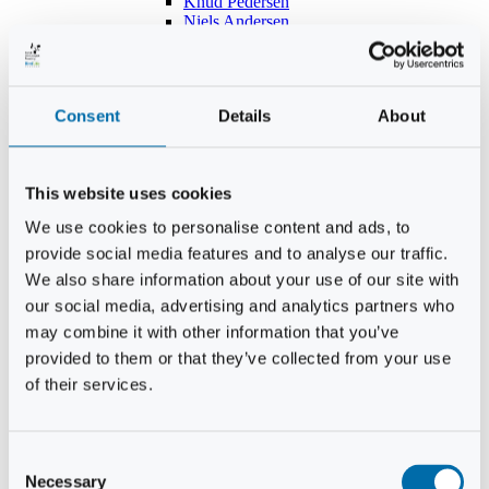
Knud Pedersen
Niels Andersen
Hans Lind
Jens Mikkel Lausten
Tim Andersen
Per Janfelt
Consent
Details
About
Christian Hjorth
Per Ekberg Pedersen
Peter Andersen
Kjeld Hansen
This website uses cookies
Niels Thomas Rosenberg
Benny Gensbøl
We use cookies to personalise content and ads, to
Bent Jakobsen
provide social media features and to analyse our traffic.
Svend Andersen
Bent Wigh
We also share information about your use of our site with
Jens-Kjeld Jensen
our social media, advertising and analytics partners who
Jon Fjeldså
may combine it with other information that you’ve
William Carøe Aarestrup
Erik Mølgaard
provided to them or that they’ve collected from your use
Klaus Malling Olsen
of their services.
Brian Zobbe
Peter Lange
Kurt Due Johansen
Niels Peter Andreasen
Consent
Preben Berg
Necessary
Selection