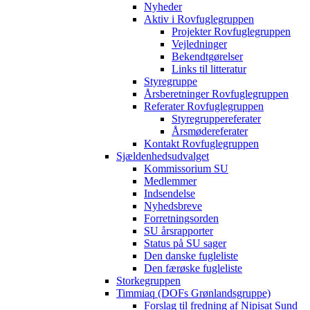
Nyheder
Aktiv i Rovfuglegruppen
Projekter Rovfuglegruppen
Vejledninger
Bekendtgørelser
Links til litteratur
Styregruppe
Årsberetninger Rovfuglegruppen
Referater Rovfuglegruppen
Styregruppereferater
Årsmødereferater
Kontakt Rovfuglegruppen
Sjældenhedsudvalget
Kommissorium SU
Medlemmer
Indsendelse
Nyhedsbreve
Forretningsorden
SU årsrapporter
Status på SU sager
Den danske fugleliste
Den færøske fugleliste
Storkegruppen
Timmiaq (DOFs Grønlandsgruppe)
Forslag til fredning af Nipisat Sund