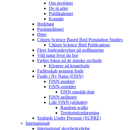
Om projektet
De ni arter
Publikationer
Kontakt
Hedehøg
Punkttællinger
Ørne
Citizen Science Based Bird Population Studies
Citizen Science Bird Publications
Flere fugleoplevelser på golfbanerne
Vild natur hvor du bor
Fælles fokus på de danske rovfugle
Klogere på kragefugle
Fællesskab gennem fugle
Fugle i Ny Natur (FiNN)
FiNN-punkter
FiNN-områder
FiNN område-liste
FiNN-tællinger
Lille FiNN (afsluttet)
Random walks
Territoriekortlægning
Seabirds Under Pressure (SUPRE)
Internationalt
International skovbeskyttelse