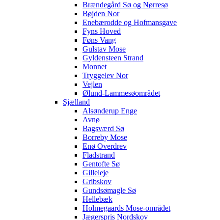
Brændegård Sø og Nørresø
Bøjden Nor
Enebærodde og Hofmansgave
Fyns Hoved
Føns Vang
Gulstav Mose
Gyldensteen Strand
Monnet
Tryggelev Nor
Vejlen
Ølund-Lammesøområdet
Sjælland
Alsønderup Enge
Avnø
Bagsværd Sø
Borreby Mose
Enø Overdrev
Fladstrand
Gentofte Sø
Gilleleje
Gribskov
Gundsømagle Sø
Hellebæk
Holmegaards Mose-området
Jægerspris Nordskov