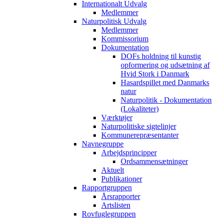
Internationalt Udvalg
Medlemmer
Naturpolitisk Udvalg
Medlemmer
Kommissorium
Dokumentation
DOFs holdning til kunstig
opformering og udsætning af
Hvid Stork i Danmark
Hasardspillet med Danmarks
natur
Naturpolitik - Dokumentation
(Lokaliteter)
Værktøjer
Naturpolitiske sigtelinjer
Kommunerepræsentanter
Navnegruppe
Arbejdsprincipper
Ordsammensætninger
Aktuelt
Publikationer
Rapportgruppen
Årsrapporter
Artslisten
Rovfuglegruppen