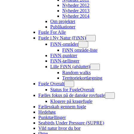
Nyheder 2012
Nyheder 2013
Nyheder 2014
Om projektet
Publikationer
Fugle For Alle
Fugle i Ny Natur (FiNN)
FiNN-områder
FiNN område-liste
FiNN-punkter
FiNN-tællinger
Lille FiNN (afsluttet)
Random walks
Territoriekortlægning
Fugle Overalt
Status for FugleOveralt
Fælles fokus på de danske rovfugle
Klogere på kragefugle
Fællesskab gennem fugle
Hedehøg
Punkttællinger
Seabirds Under Pressure (SUPRE)
Vild natur hvor du bor
Ørne