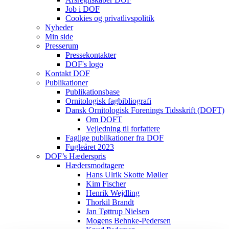
Job i DOF
Cookies og privatlivspolitik
Nyheder
Min side
Presserum
Pressekontakter
DOF's logo
Kontakt DOF
Publikationer
Publikationsbase
Ornitologisk fagbibliografi
Dansk Ornitologisk Forenings Tidsskrift (DOFT)
Om DOFT
Vejledning til forfattere
Faglige publikationer fra DOF
Fugleåret 2023
DOF’s Hæderspris
Hædersmodtagere
Hans Ulrik Skotte Møller
Kim Fischer
Henrik Wejdling
Thorkil Brandt
Jan Tøttrup Nielsen
Mogens Behnke-Pedersen