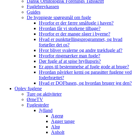
Dansk Ornitologisk Forenings Tidsskrift
Fuglebrevkassen
Guides
De hyppigste spørgsmål om fugle
Hvorfor er der færre småfugle i haven?
Hvordan får vi storkene tilbage?
Hvorfor er der mange råger i byerne?
Hvad er punkttællingsprogrammet, og hvad
fortæller det os?
Hvor bliver svalerne og andre trækfugle af?
Hvorfor ringmærker man fugle?
Dør fugle af at spise bryllupsris?
Er apps til bestemmelse af fugle gode at bruge?
Hvordan påvirker kemi og parasitter fuglene ved
foderbrættet?
Hvad er DOFbasen, og hvordan bruger jeg den?
Oplev fuglene
Ture og aktiviteter
ØrneTV
Fuglesteder
Jylland
Agerø
Agger tange
Alrø
Anholt