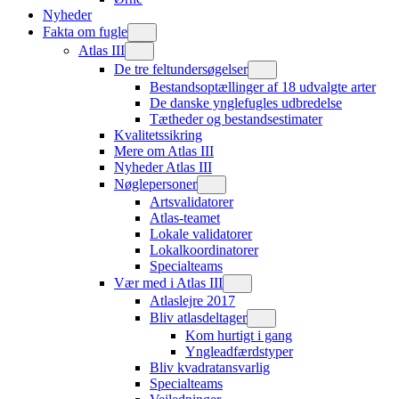
Nyheder
Fakta om fugle
Atlas III
De tre feltundersøgelser
Bestandsoptællinger af 18 udvalgte arter
De danske ynglefugles udbredelse
Tætheder og bestandsestimater
Kvalitetssikring
Mere om Atlas III
Nyheder Atlas III
Nøglepersoner
Artsvalidatorer
Atlas-teamet
Lokale validatorer
Lokalkoordinatorer
Specialteams
Vær med i Atlas III
Atlaslejre 2017
Bliv atlasdeltager
Kom hurtigt i gang
Yngleadfærdstyper
Bliv kvadratansvarlig
Specialteams