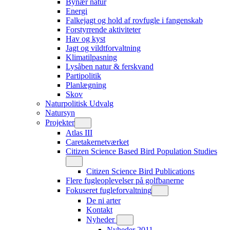
Bynær natur
Energi
Falkejagt og hold af rovfugle i fangenskab
Forstyrrende aktiviteter
Hav og kyst
Jagt og vildtforvaltning
Klimatilpasning
Lysåben natur & ferskvand
Partipolitik
Planlægning
Skov
Naturpolitisk Udvalg
Natursyn
Projekter
Atlas III
Caretakernetværket
Citizen Science Based Bird Population Studies
Citizen Science Bird Publications
Flere fugleoplevelser på golfbanerne
Fokuseret fugleforvaltning
De ni arter
Kontakt
Nyheder
Nyheder 2011