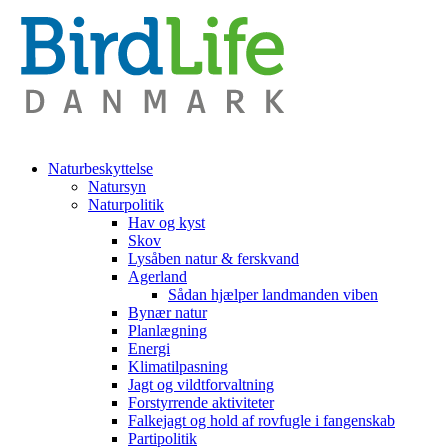
Naturbeskyttelse
Natursyn
Naturpolitik
Hav og kyst
Skov
Lysåben natur & ferskvand
Agerland
Sådan hjælper landmanden viben
Bynær natur
Planlægning
Energi
Klimatilpasning
Jagt og vildtforvaltning
Forstyrrende aktiviteter
Falkejagt og hold af rovfugle i fangenskab
Partipolitik