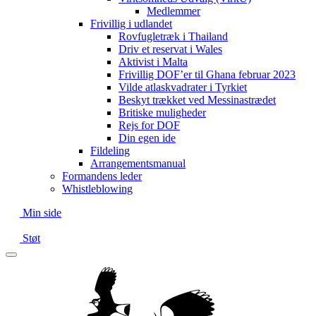
Medlemmer
Frivillig i udlandet
Rovfugletræk i Thailand
Driv et reservat i Wales
Aktivist i Malta
Frivillig DOF’er til Ghana februar 2023
Vilde atlaskvadrater i Tyrkiet
Beskyt trækket ved Messinastrædet
Britiske muligheder
Rejs for DOF
Din egen ide
Fildeling
Arrangementsmanual
Formandens leder
Whistleblowing
Min side
Støt