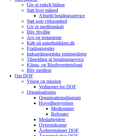
Giv et enkelt bidrag
Støt hver måned
Afmeld betalingsservice
Støt som virksomhed
Giv et medlemskab
Bliv frivillig
Arv og testamente
Køb på naturbutikken.dk
Fradragsregler
Indsamlingsetiske retningslinjer
Tilmelding til betalingsservice
Klima- og Biodiversitetsfond
Bliv medlem
Om DOF
Vision og mission
Vedtægter for DOF
Organisationen
Organisationsdiagram
Hovedbestyrelsen
Medlemmer
Referater
Medarbejdere
Overenskomst
Årsberetninger DOF
Årsregnskaber DOF