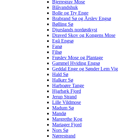
Bjerregrav Mose
Blåvandshuk
Bolle og Try Enge
Brabrand Sø og Årslev Engsø
Bølling Sø
Djurslands nordøstkyst
Draved Skov og Kongens Mose
Egå Engsø
Fanø
Filsø
Frøslev Mose og Plantage
Gammel Hviding Engsø
Geddal Enge og Sønder Lem Vig
Hald Sø
Halkær Sø
Harboøre Tange
Hjarbæk Fjord
Jerup Strand
Lille Vildmose
Madum Sø
Mandø
Margrethe Kog
Mariager Fjord
Nors Sø
Nørrestrand