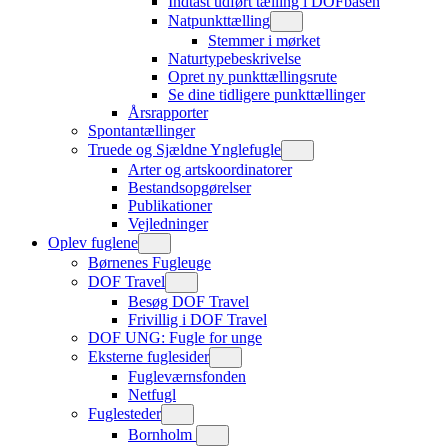
Indtast udført tælling i DOFbasen
Natpunkttælling
Stemmer i mørket
Naturtypebeskrivelse
Opret ny punkttællingsrute
Se dine tidligere punkttællinger
Årsrapporter
Spontantællinger
Truede og Sjældne Ynglefugle
Arter og artskoordinatorer
Bestandsopgørelser
Publikationer
Vejledninger
Oplev fuglene
Børnenes Fugleuge
DOF Travel
Besøg DOF Travel
Frivillig i DOF Travel
DOF UNG: Fugle for unge
Eksterne fuglesider
Fugleværnsfonden
Netfugl
Fuglesteder
Bornholm