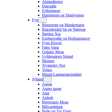
Almindingen
Dueodde
Ertholmene
Hammeren og Slotslyngen
Fyn
Bispeenge og Munkemaen
Brændegård Sø og Nørresø
Bøjden Nor
Enebærodde og Hofmansgave
Fyns Hoved
Føns Vang
Gulstav Mose
Gyldensteen Strand
Monnet
Tryggelev Nor
Vejlen
Ølund-Lammesøområdet
Jylland
Agerø
Agger tange
Alrø
Anholt
Bjerregrav Mose
Blåvandshuk
Bolle og Try Enge