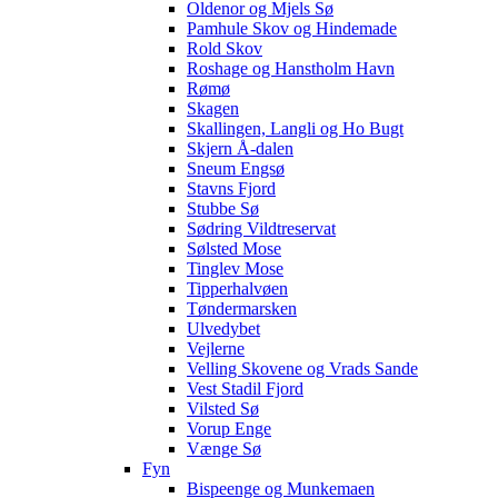
Oldenor og Mjels Sø
Pamhule Skov og Hindemade
Rold Skov
Roshage og Hanstholm Havn
Rømø
Skagen
Skallingen, Langli og Ho Bugt
Skjern Å-dalen
Sneum Engsø
Stavns Fjord
Stubbe Sø
Sødring Vildtreservat
Sølsted Mose
Tinglev Mose
Tipperhalvøen
Tøndermarsken
Ulvedybet
Vejlerne
Velling Skovene og Vrads Sande
Vest Stadil Fjord
Vilsted Sø
Vorup Enge
Vænge Sø
Fyn
Bispeenge og Munkemaen