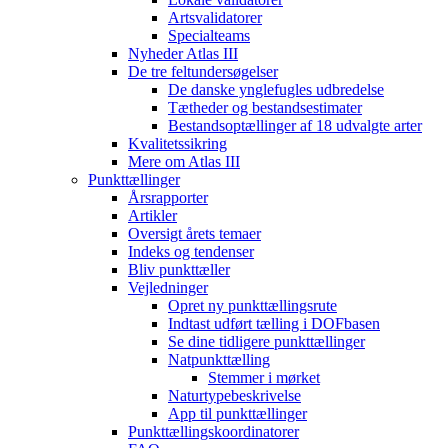
Artsvalidatorer
Specialteams
Nyheder Atlas III
De tre feltundersøgelser
De danske ynglefugles udbredelse
Tætheder og bestandsestimater
Bestandsoptællinger af 18 udvalgte arter
Kvalitetssikring
Mere om Atlas III
Punkttællinger
Årsrapporter
Artikler
Oversigt årets temaer
Indeks og tendenser
Bliv punkttæller
Vejledninger
Opret ny punkttællingsrute
Indtast udført tælling i DOFbasen
Se dine tidligere punkttællinger
Natpunkttælling
Stemmer i mørket
Naturtypebeskrivelse
App til punkttællinger
Punkttællingskoordinatorer