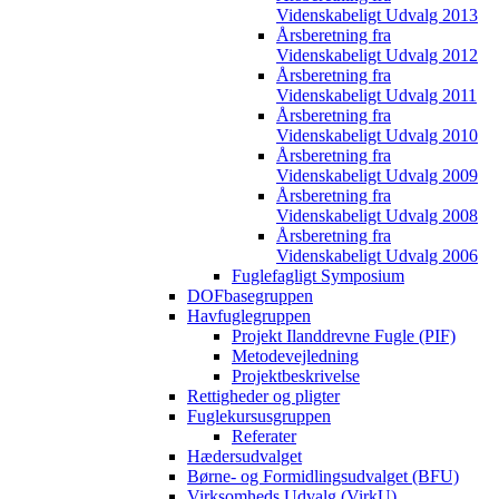
Videnskabeligt Udvalg 2013
Årsberetning fra
Videnskabeligt Udvalg 2012
Årsberetning fra
Videnskabeligt Udvalg 2011
Årsberetning fra
Videnskabeligt Udvalg 2010
Årsberetning fra
Videnskabeligt Udvalg 2009
Årsberetning fra
Videnskabeligt Udvalg 2008
Årsberetning fra
Videnskabeligt Udvalg 2006
Fuglefagligt Symposium
DOFbasegruppen
Havfuglegruppen
Projekt Ilanddrevne Fugle (PIF)
Metodevejledning
Projektbeskrivelse
Rettigheder og pligter
Fuglekursusgruppen
Referater
Hædersudvalget
Børne- og Formidlingsudvalget (BFU)
Virksomheds Udvalg (VirkU)