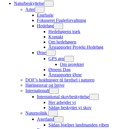
Naturbeskyttelse
Arter
Engfugle
Fokuseret Fugleforvaltning
Hedehøg
Hedehøgens træk
Kontakt
Om hedehøgen
Årsrapporter Projekt Hedehøg
Ørne
GPS ørn
Om projektet
Ørnens Dag
Årsrapporter Ørne
DOF’s holdninger til færdsel i naturen
Høringssvar og breve
Internationalt
International skovbeskyttelse
Her arbejder vi
Sådan beskytter vi skov
Naturpolitik
Agerland
Sådan hjælper landmanden viben