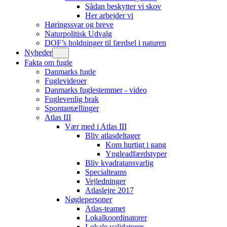
Sådan beskytter vi skov
Her arbejder vi
Høringssvar og breve
Naturpolitisk Udvalg
DOF’s holdninger til færdsel i naturen
Nyheder
Fakta om fugle
Danmarks fugle
Fuglevideoer
Danmarks fuglestemmer - video
Fuglevenlig brak
Spontantællinger
Atlas III
Vær med i Atlas III
Bliv atlasdeltager
Kom hurtigt i gang
Yngleadfærdstyper
Bliv kvadratansvarlig
Specialteams
Vejledninger
Atlaslejre 2017
Nøglepersoner
Atlas-teamet
Lokalkoordinatorer
Lokale validatorer