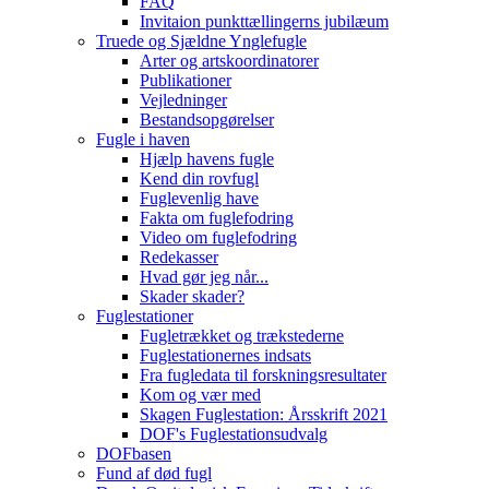
FAQ
Invitaion punkttællingerns jubilæum
Truede og Sjældne Ynglefugle
Arter og artskoordinatorer
Publikationer
Vejledninger
Bestandsopgørelser
Fugle i haven
Hjælp havens fugle
Kend din rovfugl
Fuglevenlig have
Fakta om fuglefodring
Video om fuglefodring
Redekasser
Hvad gør jeg når...
Skader skader?
Fuglestationer
Fugletrækket og trækstederne
Fuglestationernes indsats
Fra fugledata til forskningsresultater
Kom og vær med
Skagen Fuglestation: Årsskrift 2021
DOF's Fuglestationsudvalg
DOFbasen
Fund af død fugl