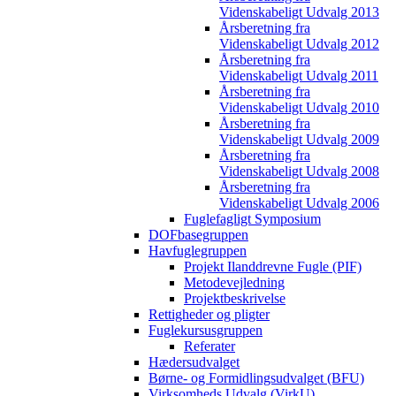
Videnskabeligt Udvalg 2013
Årsberetning fra
Videnskabeligt Udvalg 2012
Årsberetning fra
Videnskabeligt Udvalg 2011
Årsberetning fra
Videnskabeligt Udvalg 2010
Årsberetning fra
Videnskabeligt Udvalg 2009
Årsberetning fra
Videnskabeligt Udvalg 2008
Årsberetning fra
Videnskabeligt Udvalg 2006
Fuglefagligt Symposium
DOFbasegruppen
Havfuglegruppen
Projekt Ilanddrevne Fugle (PIF)
Metodevejledning
Projektbeskrivelse
Rettigheder og pligter
Fuglekursusgruppen
Referater
Hædersudvalget
Børne- og Formidlingsudvalget (BFU)
Virksomheds Udvalg (VirkU)