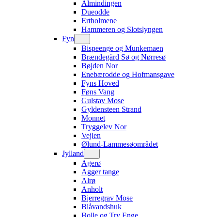
Almindingen
Dueodde
Ertholmene
Hammeren og Slotslyngen
Fyn
Bispeenge og Munkemaen
Brændegård Sø og Nørresø
Bøjden Nor
Enebærodde og Hofmansgave
Fyns Hoved
Føns Vang
Gulstav Mose
Gyldensteen Strand
Monnet
Tryggelev Nor
Vejlen
Ølund-Lammesøområdet
Jylland
Agerø
Agger tange
Alrø
Anholt
Bjerregrav Mose
Blåvandshuk
Bolle og Try Enge