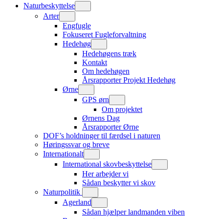
Naturbeskyttelse
Arter
Engfugle
Fokuseret Fugleforvaltning
Hedehøg
Hedehøgens træk
Kontakt
Om hedehøgen
Årsrapporter Projekt Hedehøg
Ørne
GPS ørn
Om projektet
Ørnens Dag
Årsrapporter Ørne
DOF’s holdninger til færdsel i naturen
Høringssvar og breve
Internationalt
International skovbeskyttelse
Her arbejder vi
Sådan beskytter vi skov
Naturpolitik
Agerland
Sådan hjælper landmanden viben