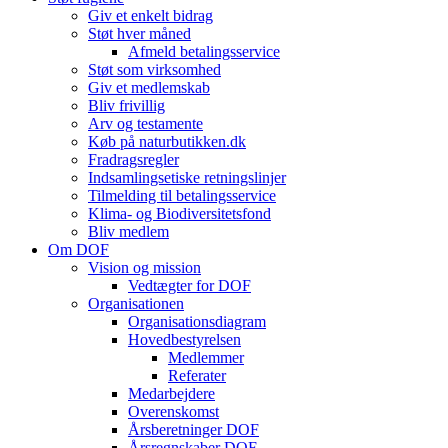
Giv et enkelt bidrag
Støt hver måned
Afmeld betalingsservice
Støt som virksomhed
Giv et medlemskab
Bliv frivillig
Arv og testamente
Køb på naturbutikken.dk
Fradragsregler
Indsamlingsetiske retningslinjer
Tilmelding til betalingsservice
Klima- og Biodiversitetsfond
Bliv medlem
Om DOF
Vision og mission
Vedtægter for DOF
Organisationen
Organisationsdiagram
Hovedbestyrelsen
Medlemmer
Referater
Medarbejdere
Overenskomst
Årsberetninger DOF
Årsregnskaber DOF