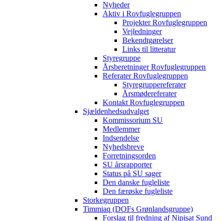
Nyheder
Aktiv i Rovfuglegruppen
Projekter Rovfuglegruppen
Vejledninger
Bekendtgørelser
Links til litteratur
Styregruppe
Årsberetninger Rovfuglegruppen
Referater Rovfuglegruppen
Styregruppereferater
Årsmødereferater
Kontakt Rovfuglegruppen
Sjældenhedsudvalget
Kommissorium SU
Medlemmer
Indsendelse
Nyhedsbreve
Forretningsorden
SU årsrapporter
Status på SU sager
Den danske fugleliste
Den færøske fugleliste
Storkegruppen
Timmiaq (DOFs Grønlandsgruppe)
Forslag til fredning af Nipisat Sund