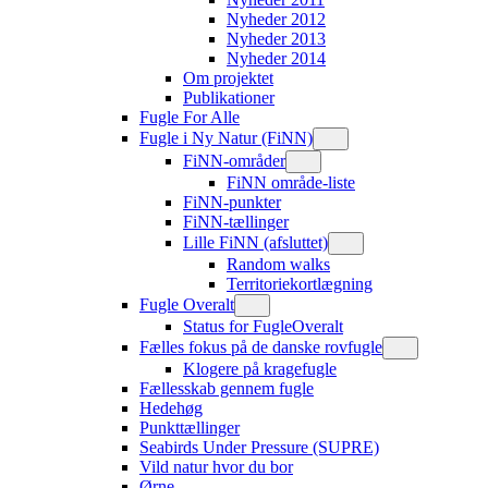
Nyheder 2012
Nyheder 2013
Nyheder 2014
Om projektet
Publikationer
Fugle For Alle
Fugle i Ny Natur (FiNN)
FiNN-områder
FiNN område-liste
FiNN-punkter
FiNN-tællinger
Lille FiNN (afsluttet)
Random walks
Territoriekortlægning
Fugle Overalt
Status for FugleOveralt
Fælles fokus på de danske rovfugle
Klogere på kragefugle
Fællesskab gennem fugle
Hedehøg
Punkttællinger
Seabirds Under Pressure (SUPRE)
Vild natur hvor du bor
Ørne