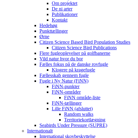
Om projektet
De ni arter
Publikationer
Kontakt
Hedehøg
Punkttællinger
Ørne
Citizen Science Based Bird Population Studies
Citizen Science Bird Publications
Flere fugleoplevelser på golfbanerne
Vild natur hvor du bor
Fælles fokus på de danske rovfugle
Klogere på kragefugle
Fællesskab gennem fugle
Fugle i Ny Natur (FiNN)
FiNN-punkter
FiNN-områder
FiNN område-liste
FiNN-tællinger
Lille FiNN (afsluttet)
Random walks
Territoriekortlægning
Seabirds Under Pressure (SUPRE)
Internationalt
International skovbeskyttelse