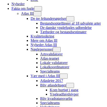
Nyheder
Fakta om fugle
Atlas III
De tre feltundersøgelser
Bestandsoptællinger af 18 udvalgte arter
De danske ynglefugles udbredelse
Tætheder og bestandsestimater
Kvalitetssikring
Mere om Atlas III
Nyheder Atlas III
Nøglepersoner
Artsvalidatorer
Atlas-teamet
Lokale validatorer
Lokalkoordinatorer
Specialteams
Vær med i Atlas III
Atlaslejre 2017
Bliv atlasdeltager
Kom hurtigt i gang
Yngleadfærdstyper
Bliv kvadratansvarlig
Specialteams