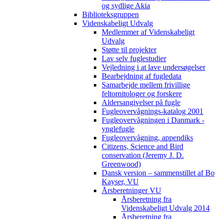
og sydlige Akia
Biblioteksgruppen
Videnskabeligt Udvalg
Medlemmer af Videnskabeligt
Udvalg
Støtte til projekter
Lav selv fuglestudier
Vejledning i at lave undersøgelser
Bearbejdning af fugledata
Samarbejde mellem frivillige
feltornitologer og forskere
Aldersangivelser på fugle
Fugleovervågnings-katalog 2001
Fugleovervågningen i Danmark -
ynglefugle
Fugleovervågning, appendiks
Citizens, Science and Bird
conservation (Jeremy J. D.
Greenwood)
Dansk version – sammenstillet af Bo
Kayser, VU
Årsberetninger VU
Årsberetning fra
Videnskabeligt Udvalg 2014
Årsberetning fra