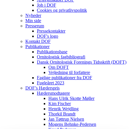
Job i DOF
Cookies og privatlivspolitik
Nyheder
Min side
Presserum
Pressekontakter
DOF's logo
Kontakt DOF
Publikationer
Publikationsbase
Ornitologisk fagbibliografi
Dansk Ornitologisk Forenings Tidsskrift (DOFT)
Om DOFT
Vejledning til forfattere
Faglige publikationer fra DOF
Fugleåret 2023
DOF’s Hæderspris
Hædersmodtagere
Hans Ulrik Skotte Møller
Kim Fischer
Henrik Wejdling
Thorkil Brandt
Jan Tøttrup Nielsen
Mogens Behnke-Pedersen