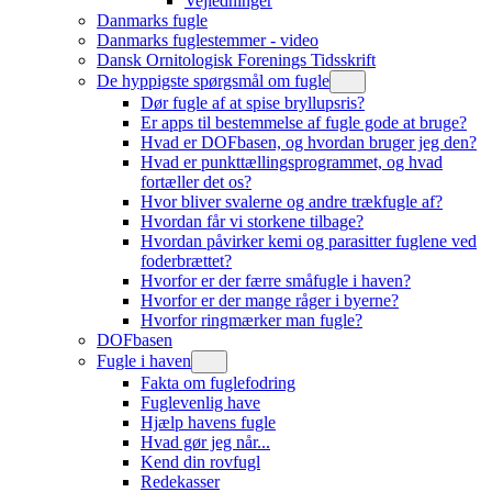
Vejledninger
Danmarks fugle
Danmarks fuglestemmer - video
Dansk Ornitologisk Forenings Tidsskrift
De hyppigste spørgsmål om fugle
Dør fugle af at spise bryllupsris?
Er apps til bestemmelse af fugle gode at bruge?
Hvad er DOFbasen, og hvordan bruger jeg den?
Hvad er punkttællingsprogrammet, og hvad
fortæller det os?
Hvor bliver svalerne og andre trækfugle af?
Hvordan får vi storkene tilbage?
Hvordan påvirker kemi og parasitter fuglene ved
foderbrættet?
Hvorfor er der færre småfugle i haven?
Hvorfor er der mange råger i byerne?
Hvorfor ringmærker man fugle?
DOFbasen
Fugle i haven
Fakta om fuglefodring
Fuglevenlig have
Hjælp havens fugle
Hvad gør jeg når...
Kend din rovfugl
Redekasser