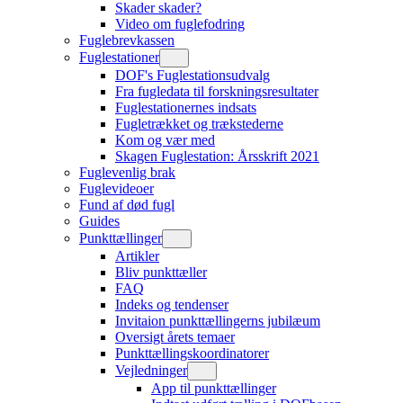
Skader skader?
Video om fuglefodring
Fuglebrevkassen
Fuglestationer
DOF's Fuglestationsudvalg
Fra fugledata til forskningsresultater
Fuglestationernes indsats
Fugletrækket og trækstederne
Kom og vær med
Skagen Fuglestation: Årsskrift 2021
Fuglevenlig brak
Fuglevideoer
Fund af død fugl
Guides
Punkttællinger
Artikler
Bliv punkttæller
FAQ
Indeks og tendenser
Invitaion punkttællingerns jubilæum
Oversigt årets temaer
Punkttællingskoordinatorer
Vejledninger
App til punkttællinger