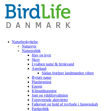
Naturbeskyttelse
Natursyn
Naturpolitik
Hav og kyst
Skov
Lysåben natur & ferskvand
Agerland
Sådan hjælper landmanden viben
Bynær natur
Planlægning
Energi
Klimatilpasning
Jagt og vildtforvaltning
Forstyrrende aktiviteter
Falkejagt og hold af rovfugle i fangenskab
Partipolitik