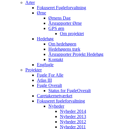
Arter
Fokuseret Fugleforvaltning
Ørne
Ørnens Dag
Årsrapporter Ørne
GPS ørn
Om projektet
Hedehøg
Om hedehøgen
Hedehøgens træk
Årsrapporter Projekt Hedehøg
Kontakt
Engfugle
Projekter
Fugle For Alle
Atlas III
Fugle Overalt
Status for FugleOveralt
Caretakernetværket
Fokuseret fugleforvaltning
Nyheder
Nyheder 2014
Nyheder 2013
Nyheder 2012
Nyheder 2011