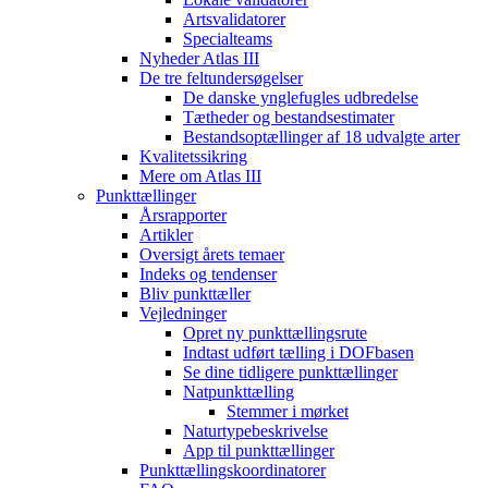
Artsvalidatorer
Specialteams
Nyheder Atlas III
De tre feltundersøgelser
De danske ynglefugles udbredelse
Tætheder og bestandsestimater
Bestandsoptællinger af 18 udvalgte arter
Kvalitetssikring
Mere om Atlas III
Punkttællinger
Årsrapporter
Artikler
Oversigt årets temaer
Indeks og tendenser
Bliv punkttæller
Vejledninger
Opret ny punkttællingsrute
Indtast udført tælling i DOFbasen
Se dine tidligere punkttællinger
Natpunkttælling
Stemmer i mørket
Naturtypebeskrivelse
App til punkttællinger
Punkttællingskoordinatorer