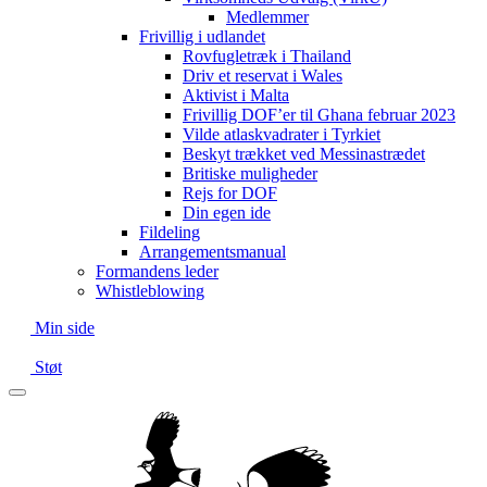
Medlemmer
Frivillig i udlandet
Rovfugletræk i Thailand
Driv et reservat i Wales
Aktivist i Malta
Frivillig DOF’er til Ghana februar 2023
Vilde atlaskvadrater i Tyrkiet
Beskyt trækket ved Messinastrædet
Britiske muligheder
Rejs for DOF
Din egen ide
Fildeling
Arrangementsmanual
Formandens leder
Whistleblowing
Min side
Støt