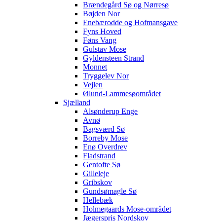
Brændegård Sø og Nørresø
Bøjden Nor
Enebærodde og Hofmansgave
Fyns Hoved
Føns Vang
Gulstav Mose
Gyldensteen Strand
Monnet
Tryggelev Nor
Vejlen
Ølund-Lammesøområdet
Sjælland
Alsønderup Enge
Avnø
Bagsværd Sø
Borreby Mose
Enø Overdrev
Fladstrand
Gentofte Sø
Gilleleje
Gribskov
Gundsømagle Sø
Hellebæk
Holmegaards Mose-området
Jægerspris Nordskov