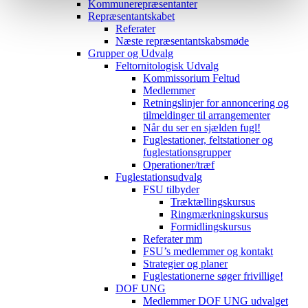
Kommunerepræsentanter
Repræsentantskabet
Referater
Næste repræsentantskabsmøde
Grupper og Udvalg
Feltornitologisk Udvalg
Kommissorium Feltud
Medlemmer
Retningslinjer for annoncering og
tilmeldinger til arrangementer
Når du ser en sjælden fugl!
Fuglestationer, feltstationer og
fuglestationsgrupper
Operationer/træf
Fuglestationsudvalg
FSU tilbyder
Træktællingskursus
Ringmærkningskursus
Formidlingskursus
Referater mm
FSU’s medlemmer og kontakt
Strategier og planer
Fuglestationerne søger frivillige!
DOF UNG
Medlemmer DOF UNG udvalget