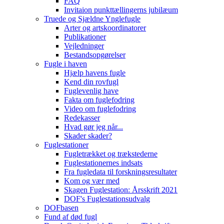
FAQ
Invitaion punkttællingerns jubilæum
Truede og Sjældne Ynglefugle
Arter og artskoordinatorer
Publikationer
Vejledninger
Bestandsopgørelser
Fugle i haven
Hjælp havens fugle
Kend din rovfugl
Fuglevenlig have
Fakta om fuglefodring
Video om fuglefodring
Redekasser
Hvad gør jeg når...
Skader skader?
Fuglestationer
Fugletrækket og trækstederne
Fuglestationernes indsats
Fra fugledata til forskningsresultater
Kom og vær med
Skagen Fuglestation: Årsskrift 2021
DOF's Fuglestationsudvalg
DOFbasen
Fund af død fugl