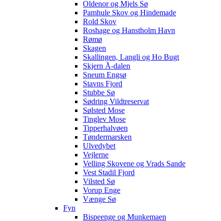
Oldenor og Mjels Sø
Pamhule Skov og Hindemade
Rold Skov
Roshage og Hanstholm Havn
Rømø
Skagen
Skallingen, Langli og Ho Bugt
Skjern Å-dalen
Sneum Engsø
Stavns Fjord
Stubbe Sø
Sødring Vildtreservat
Sølsted Mose
Tinglev Mose
Tipperhalvøen
Tøndermarsken
Ulvedybet
Vejlerne
Velling Skovene og Vrads Sande
Vest Stadil Fjord
Vilsted Sø
Vorup Enge
Vænge Sø
Fyn
Bispeenge og Munkemaen