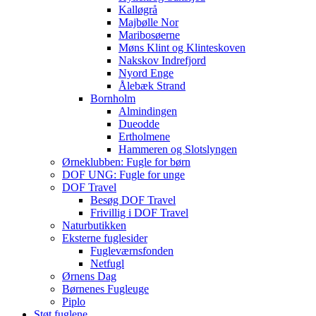
Kalløgrå
Majbølle Nor
Maribosøerne
Møns Klint og Klinteskoven
Nakskov Indrefjord
Nyord Enge
Ålebæk Strand
Bornholm
Almindingen
Dueodde
Ertholmene
Hammeren og Slotslyngen
Ørneklubben: Fugle for børn
DOF UNG: Fugle for unge
DOF Travel
Besøg DOF Travel
Frivillig i DOF Travel
Naturbutikken
Eksterne fuglesider
Fugleværnsfonden
Netfugl
Ørnens Dag
Børnenes Fugleuge
Piplo
Støt fuglene