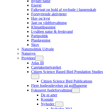
Bynær natur
Energi
Falkejagt og hold af rovfugle i fangenskab
Forstyrrende aktiviteter
Hav og kyst
Jagt og vildtforvaltning
Klimatilpasning
Lysåben natur & ferskvand
Partipolitik
Planlægning
Skov
Naturpolitisk Udvalg
Natursyn
Projekter
Atlas III
Caretakernetværket
Citizen Science Based Bird Population Studies
Citizen Science Bird Publications
Flere fugleoplevelser på golfbanerne
Fokuseret fugleforvaltning
De ni arter
Kontakt
Nyheder
Nyheder 2011