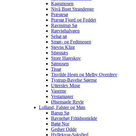
Kagsmosen
Nivå Bugt Strandenge
Præstesø
Præstø Fjord og Feddet
Ravnstrup Sø
Rørvighalvøen
Selsø sø
Smør- og Fedtmosen
Stevns Klint
Stigsnæs
Store Hareskov
Sømosen
Tissø
Tisvilde Hegn og Melby Overdrev
Tystrup-Bavelse Søerne
Utterslev Mose
Vaserne
Vestamager
Ølsemagle Revle
Lolland, Falster og Møn
Barup Sø
Bavnehøj Fritidsområde
Bøtø Nor
Gedser Odde
Hyllekrog-Saksfjed