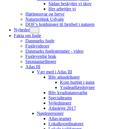
Sådan beskytter vi skov
Her arbejder vi
Høringssvar og breve
Naturpolitisk Udvalg
DOF’s holdninger til færdsel i naturen
Nyheder
Fakta om fugle
Danmarks fugle
Fuglevideoer
Danmarks fuglestemmer - video
Fuglevenlig brak
Spontantællinger
Atlas III
Vær med i Atlas III
Bliv atlasdeltager
Kom hurtigt i gang
Yngleadfærdstyper
Bliv kvadratansvarlig
Specialteams
Vejledninger
Atlaslejre 2017
Nøglepersoner
Atlas-teamet
Lokalkoordinatorer
Lokale validatorer