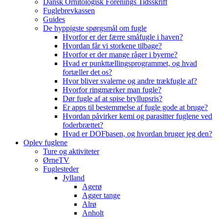
Dansk Ornitologisk Forenings Tidsskrift
Fuglebrevkassen
Guides
De hyppigste spørgsmål om fugle
Hvorfor er der færre småfugle i haven?
Hvordan får vi storkene tilbage?
Hvorfor er der mange råger i byerne?
Hvad er punkttællingsprogrammet, og hvad
fortæller det os?
Hvor bliver svalerne og andre trækfugle af?
Hvorfor ringmærker man fugle?
Dør fugle af at spise bryllupsris?
Er apps til bestemmelse af fugle gode at bruge?
Hvordan påvirker kemi og parasitter fuglene ved
foderbrættet?
Hvad er DOFbasen, og hvordan bruger jeg den?
Oplev fuglene
Ture og aktiviteter
ØrneTV
Fuglesteder
Jylland
Agerø
Agger tange
Alrø
Anholt