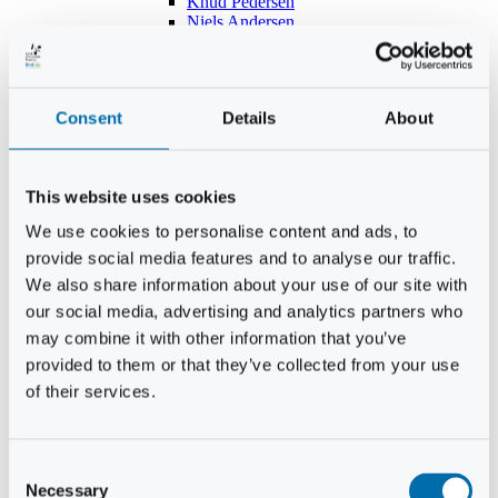
Knud Pedersen
Niels Andersen
Hans Lind
Jens Mikkel Lausten
Tim Andersen
Per Janfelt
Consent
Details
About
Christian Hjorth
Per Ekberg Pedersen
Peter Andersen
Kjeld Hansen
This website uses cookies
Niels Thomas Rosenberg
Benny Gensbøl
We use cookies to personalise content and ads, to
Bent Jakobsen
provide social media features and to analyse our traffic.
Svend Andersen
Bent Wigh
We also share information about your use of our site with
Jens-Kjeld Jensen
our social media, advertising and analytics partners who
Jon Fjeldså
may combine it with other information that you’ve
William Carøe Aarestrup
Erik Mølgaard
provided to them or that they’ve collected from your use
Klaus Malling Olsen
of their services.
Brian Zobbe
Peter Lange
Kurt Due Johansen
Niels Peter Andreasen
Consent
Preben Berg
Necessary
Selection