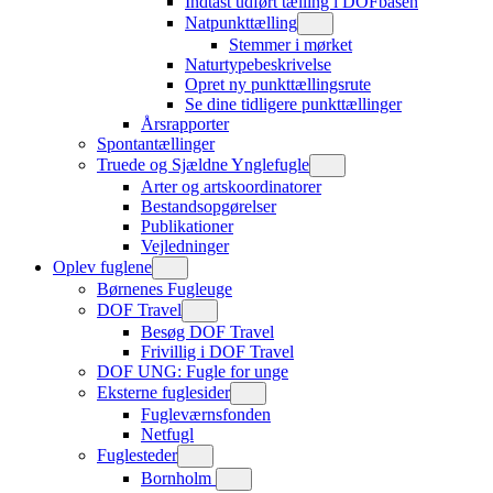
Indtast udført tælling i DOFbasen
Natpunkttælling
Stemmer i mørket
Naturtypebeskrivelse
Opret ny punkttællingsrute
Se dine tidligere punkttællinger
Årsrapporter
Spontantællinger
Truede og Sjældne Ynglefugle
Arter og artskoordinatorer
Bestandsopgørelser
Publikationer
Vejledninger
Oplev fuglene
Børnenes Fugleuge
DOF Travel
Besøg DOF Travel
Frivillig i DOF Travel
DOF UNG: Fugle for unge
Eksterne fuglesider
Fugleværnsfonden
Netfugl
Fuglesteder
Bornholm