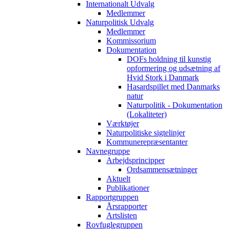
Internationalt Udvalg
Medlemmer
Naturpolitisk Udvalg
Medlemmer
Kommissorium
Dokumentation
DOFs holdning til kunstig
opformering og udsætning af
Hvid Stork i Danmark
Hasardspillet med Danmarks
natur
Naturpolitik - Dokumentation
(Lokaliteter)
Værktøjer
Naturpolitiske sigtelinjer
Kommunerepræsentanter
Navnegruppe
Arbejdsprincipper
Ordsammensætninger
Aktuelt
Publikationer
Rapportgruppen
Årsrapporter
Artslisten
Rovfuglegruppen