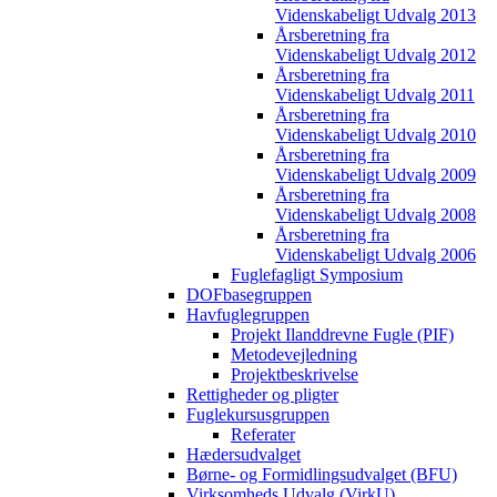
Videnskabeligt Udvalg 2013
Årsberetning fra
Videnskabeligt Udvalg 2012
Årsberetning fra
Videnskabeligt Udvalg 2011
Årsberetning fra
Videnskabeligt Udvalg 2010
Årsberetning fra
Videnskabeligt Udvalg 2009
Årsberetning fra
Videnskabeligt Udvalg 2008
Årsberetning fra
Videnskabeligt Udvalg 2006
Fuglefagligt Symposium
DOFbasegruppen
Havfuglegruppen
Projekt Ilanddrevne Fugle (PIF)
Metodevejledning
Projektbeskrivelse
Rettigheder og pligter
Fuglekursusgruppen
Referater
Hædersudvalget
Børne- og Formidlingsudvalget (BFU)
Virksomheds Udvalg (VirkU)