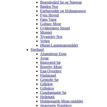
Brændegård Sø og Nørresø
Bøjden Nor
Enebærodde og Hofmansgave
Fyns Hoved
Føns Vang
Gulstav Mose
Gyldensteen Strand
Monnet
Tryggelev Nor
Vejlen
Ølund-Lammesøområdet
Sjælland
Alsønderup Enge
Avnø
Bagsværd Sø
Borreby Mose
Enø Overdrev
Fladstrand
Gentofte Sø
Gilleleje
Gribskov
Gundsømagle Sø
Hellebæk
Holmegaards Mose-området
Jægerspris Nordskov