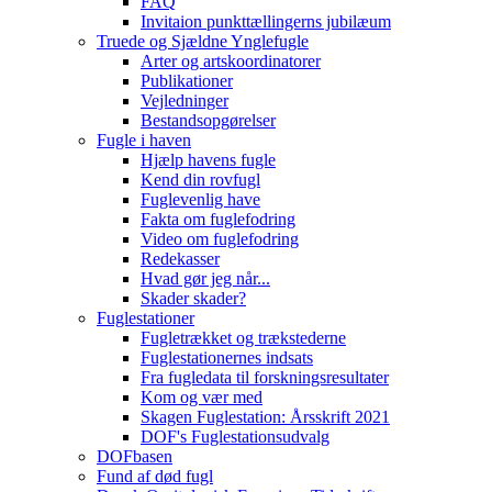
FAQ
Invitaion punkttællingerns jubilæum
Truede og Sjældne Ynglefugle
Arter og artskoordinatorer
Publikationer
Vejledninger
Bestandsopgørelser
Fugle i haven
Hjælp havens fugle
Kend din rovfugl
Fuglevenlig have
Fakta om fuglefodring
Video om fuglefodring
Redekasser
Hvad gør jeg når...
Skader skader?
Fuglestationer
Fugletrækket og trækstederne
Fuglestationernes indsats
Fra fugledata til forskningsresultater
Kom og vær med
Skagen Fuglestation: Årsskrift 2021
DOF's Fuglestationsudvalg
DOFbasen
Fund af død fugl