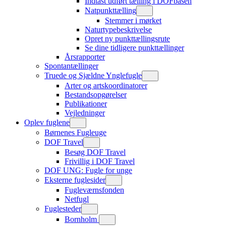
Indtast udført tælling i DOFbasen
Natpunkttælling
Stemmer i mørket
Naturtypebeskrivelse
Opret ny punkttællingsrute
Se dine tidligere punkttællinger
Årsrapporter
Spontantællinger
Truede og Sjældne Ynglefugle
Arter og artskoordinatorer
Bestandsopgørelser
Publikationer
Vejledninger
Oplev fuglene
Børnenes Fugleuge
DOF Travel
Besøg DOF Travel
Frivillig i DOF Travel
DOF UNG: Fugle for unge
Eksterne fuglesider
Fugleværnsfonden
Netfugl
Fuglesteder
Bornholm