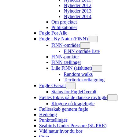
Nyheder 2012
Nyheder 2013
Nyheder 2014
Om projektet
Publikationer
Fugle For Alle
Fugle i Ny Natur (FiNN)
FiNN-områder
FiNN område-liste
FiNN-punkter
FiNN-tællinger
Lille FiNN (afsluttet)
Random walks
Territoriekortlægning
Fugle Overalt
Status for FugleOveralt
Fælles fokus på de danske rovfugle
Klogere på kragefugle
Fællesskab gennem fugle
Hedehøg
Punkttællinger
Seabirds Under Pressure (SUPRE)
Vild natur hvor du bor
Ørne