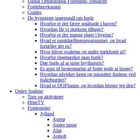
Dansk Ornitologisk Forenings Tidsskrift
Fuglebrevkassen
Guides
De hyppigste spørgsmål om fugle
Hvorfor er der færre småfugle i haven?
Hvordan får vi storkene tilbage?
Hvorfor er der mange råger i byerne?
Hvad er punkttællingsprogrammet, og hvad
fortæller det os?
Hvor bliver svalerne og andre trækfugle af?
Hvorfor ringmærker man fugle?
Dør fugle af at spise bryllupsris?
Er apps til bestemmelse af fugle gode at bruge?
Hvordan påvirker kemi og parasitter fuglene ved
foderbrættet?
Hvad er DOFbasen, og hvordan bruger jeg den?
Oplev fuglene
Ture og aktiviteter
ØrneTV
Fuglesteder
Jylland
Agerø
Agger tange
Alrø
Anholt