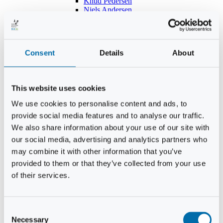
Knud Pedersen
Niels Andersen
Hans Lind
Jens Mikkel Lausten
Tim Andersen
Per Janfelt
Consent
Details
About
Christian Hjorth
Per Ekberg Pedersen
Peter Andersen
Kjeld Hansen
This website uses cookies
Niels Thomas Rosenberg
Benny Gensbøl
We use cookies to personalise content and ads, to
Bent Jakobsen
provide social media features and to analyse our traffic.
Svend Andersen
Bent Wigh
We also share information about your use of our site with
Jens-Kjeld Jensen
our social media, advertising and analytics partners who
Jon Fjeldså
may combine it with other information that you’ve
William Carøe Aarestrup
Erik Mølgaard
provided to them or that they’ve collected from your use
Klaus Malling Olsen
of their services.
Brian Zobbe
Peter Lange
Kurt Due Johansen
Niels Peter Andreasen
Consent
Preben Berg
Necessary
Selection