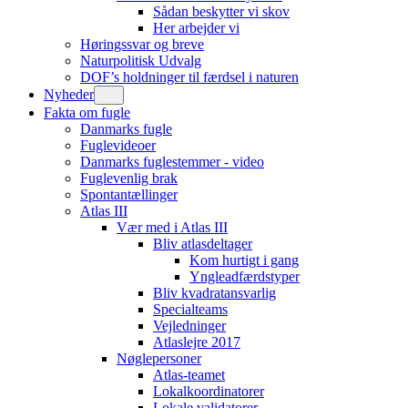
Sådan beskytter vi skov
Her arbejder vi
Høringssvar og breve
Naturpolitisk Udvalg
DOF’s holdninger til færdsel i naturen
Nyheder
Fakta om fugle
Danmarks fugle
Fuglevideoer
Danmarks fuglestemmer - video
Fuglevenlig brak
Spontantællinger
Atlas III
Vær med i Atlas III
Bliv atlasdeltager
Kom hurtigt i gang
Yngleadfærdstyper
Bliv kvadratansvarlig
Specialteams
Vejledninger
Atlaslejre 2017
Nøglepersoner
Atlas-teamet
Lokalkoordinatorer
Lokale validatorer