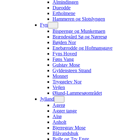
Almindingen
Dueodde
Ertholmene
Hammeren og Slotslyngen
Fyn
Bispeenge og Munkemaen
Brændegård Sø og Nørresø
Bøjden Nor
Enebærodde og Hofmansgave
Fyns Hoved
Føns Vang
Gulstav Mose
Gyldensteen Strand
Monnet
Tryggelev Nor
Vejlen
Ølund-Lammesøområdet
Jylland
Agerø
Agger tange
Alrø
Anholt
Bjerregrav Mose
Blåvandshuk
Bolle og Try Enge