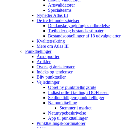
Artsvalidatorer
Specialteams
Nyheder Atlas III
De tre feltundersøgelser
De danske ynglefugles udbredelse
Tætheder og bestandsestimater
Bestandsoptællinger af 18 udvalgte arter
Kvalitetssikring
Mere om Atlas III
Punkttællinger
Årsrapporter
Artikler
Oversigt årets temaer
Indeks og tendenser
Bliv punkttæller
Vejledninger
Opret ny punkttællingsrute
Indtast udført tælling i DOFbasen
Se dine tidligere punkttællinger
Natpunkttælling
Stemmer i mørket
Naturtypebeskrivelse
App til punkttællinger
Punkttællingskoordinatorer