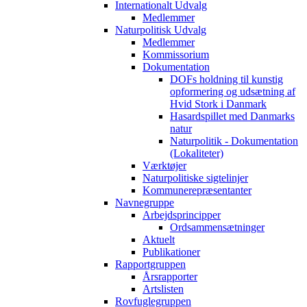
Internationalt Udvalg
Medlemmer
Naturpolitisk Udvalg
Medlemmer
Kommissorium
Dokumentation
DOFs holdning til kunstig
opformering og udsætning af
Hvid Stork i Danmark
Hasardspillet med Danmarks
natur
Naturpolitik - Dokumentation
(Lokaliteter)
Værktøjer
Naturpolitiske sigtelinjer
Kommunerepræsentanter
Navnegruppe
Arbejdsprincipper
Ordsammensætninger
Aktuelt
Publikationer
Rapportgruppen
Årsrapporter
Artslisten
Rovfuglegruppen