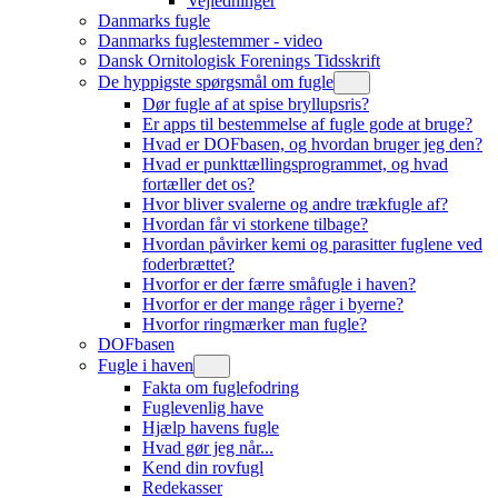
Vejledninger
Danmarks fugle
Danmarks fuglestemmer - video
Dansk Ornitologisk Forenings Tidsskrift
De hyppigste spørgsmål om fugle
Dør fugle af at spise bryllupsris?
Er apps til bestemmelse af fugle gode at bruge?
Hvad er DOFbasen, og hvordan bruger jeg den?
Hvad er punkttællingsprogrammet, og hvad
fortæller det os?
Hvor bliver svalerne og andre trækfugle af?
Hvordan får vi storkene tilbage?
Hvordan påvirker kemi og parasitter fuglene ved
foderbrættet?
Hvorfor er der færre småfugle i haven?
Hvorfor er der mange råger i byerne?
Hvorfor ringmærker man fugle?
DOFbasen
Fugle i haven
Fakta om fuglefodring
Fuglevenlig have
Hjælp havens fugle
Hvad gør jeg når...
Kend din rovfugl
Redekasser