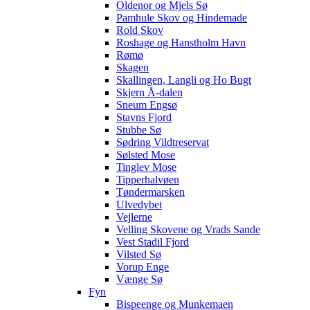
Oldenor og Mjels Sø
Pamhule Skov og Hindemade
Rold Skov
Roshage og Hanstholm Havn
Rømø
Skagen
Skallingen, Langli og Ho Bugt
Skjern Å-dalen
Sneum Engsø
Stavns Fjord
Stubbe Sø
Sødring Vildtreservat
Sølsted Mose
Tinglev Mose
Tipperhalvøen
Tøndermarsken
Ulvedybet
Vejlerne
Velling Skovene og Vrads Sande
Vest Stadil Fjord
Vilsted Sø
Vorup Enge
Vænge Sø
Fyn
Bispeenge og Munkemaen