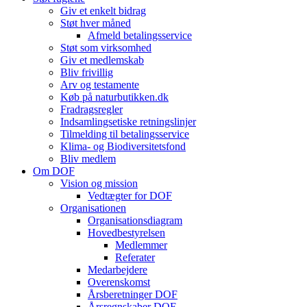
Giv et enkelt bidrag
Støt hver måned
Afmeld betalingsservice
Støt som virksomhed
Giv et medlemskab
Bliv frivillig
Arv og testamente
Køb på naturbutikken.dk
Fradragsregler
Indsamlingsetiske retningslinjer
Tilmelding til betalingsservice
Klima- og Biodiversitetsfond
Bliv medlem
Om DOF
Vision og mission
Vedtægter for DOF
Organisationen
Organisationsdiagram
Hovedbestyrelsen
Medlemmer
Referater
Medarbejdere
Overenskomst
Årsberetninger DOF
Årsregnskaber DOF