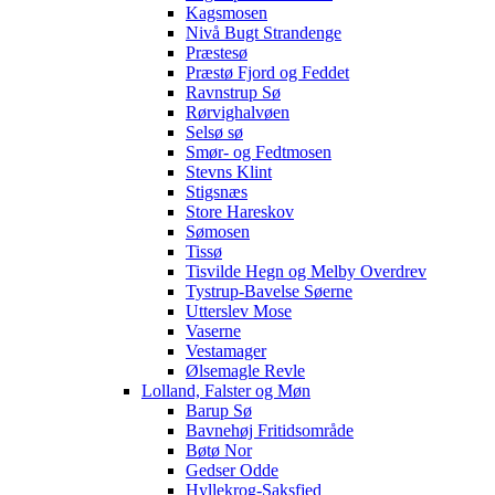
Kagsmosen
Nivå Bugt Strandenge
Præstesø
Præstø Fjord og Feddet
Ravnstrup Sø
Rørvighalvøen
Selsø sø
Smør- og Fedtmosen
Stevns Klint
Stigsnæs
Store Hareskov
Sømosen
Tissø
Tisvilde Hegn og Melby Overdrev
Tystrup-Bavelse Søerne
Utterslev Mose
Vaserne
Vestamager
Ølsemagle Revle
Lolland, Falster og Møn
Barup Sø
Bavnehøj Fritidsområde
Bøtø Nor
Gedser Odde
Hyllekrog-Saksfjed