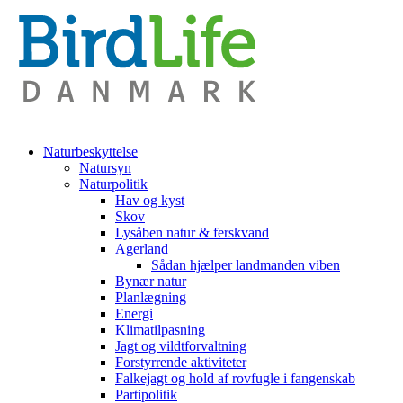
Naturbeskyttelse
Natursyn
Naturpolitik
Hav og kyst
Skov
Lysåben natur & ferskvand
Agerland
Sådan hjælper landmanden viben
Bynær natur
Planlægning
Energi
Klimatilpasning
Jagt og vildtforvaltning
Forstyrrende aktiviteter
Falkejagt og hold af rovfugle i fangenskab
Partipolitik