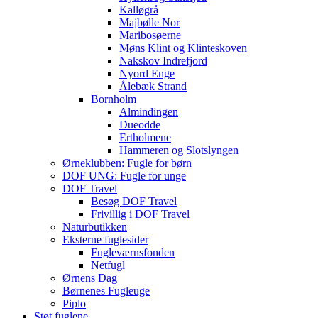
Kalløgrå
Majbølle Nor
Maribosøerne
Møns Klint og Klinteskoven
Nakskov Indrefjord
Nyord Enge
Ålebæk Strand
Bornholm
Almindingen
Dueodde
Ertholmene
Hammeren og Slotslyngen
Ørneklubben: Fugle for børn
DOF UNG: Fugle for unge
DOF Travel
Besøg DOF Travel
Frivillig i DOF Travel
Naturbutikken
Eksterne fuglesider
Fugleværnsfonden
Netfugl
Ørnens Dag
Børnenes Fugleuge
Piplo
Støt fuglene