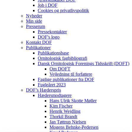
Job i DOF
Cookies og privatlivspolitik
Nyheder
Min side
Presserum
Pressekontakter
DOF's logo
Kontakt DOF
Publikationer
Publikationsbase
Ornitologisk fagbibliografi
Dansk Ornitologisk Forenings Tidsskrift (DOFT)
Om DOFT
Vejledning til forfattere
Faglige publikationer fra DOF
Fugleåret 2023
DOF’s Hæderspris
Hædersmodtagere
Hans Ulrik Skotte Møller
Kim Fischer
Henrik Wejdling
Thorkil Brandt
Jan Tøttrup Nielsen
Mogens Behnke-Pedersen