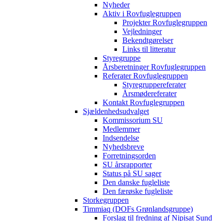
Nyheder
Aktiv i Rovfuglegruppen
Projekter Rovfuglegruppen
Vejledninger
Bekendtgørelser
Links til litteratur
Styregruppe
Årsberetninger Rovfuglegruppen
Referater Rovfuglegruppen
Styregruppereferater
Årsmødereferater
Kontakt Rovfuglegruppen
Sjældenhedsudvalget
Kommissorium SU
Medlemmer
Indsendelse
Nyhedsbreve
Forretningsorden
SU årsrapporter
Status på SU sager
Den danske fugleliste
Den færøske fugleliste
Storkegruppen
Timmiaq (DOFs Grønlandsgruppe)
Forslag til fredning af Nipisat Sund