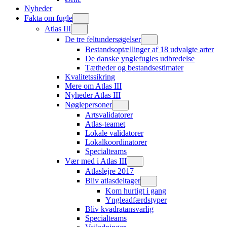
Nyheder
Fakta om fugle
Atlas III
De tre feltundersøgelser
Bestandsoptællinger af 18 udvalgte arter
De danske ynglefugles udbredelse
Tætheder og bestandsestimater
Kvalitetssikring
Mere om Atlas III
Nyheder Atlas III
Nøglepersoner
Artsvalidatorer
Atlas-teamet
Lokale validatorer
Lokalkoordinatorer
Specialteams
Vær med i Atlas III
Atlaslejre 2017
Bliv atlasdeltager
Kom hurtigt i gang
Yngleadfærdstyper
Bliv kvadratansvarlig
Specialteams