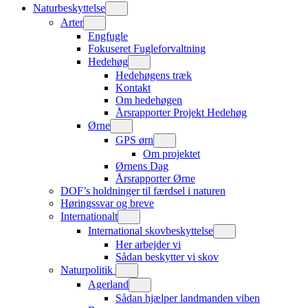
Naturbeskyttelse
Arter
Engfugle
Fokuseret Fugleforvaltning
Hedehøg
Hedehøgens træk
Kontakt
Om hedehøgen
Årsrapporter Projekt Hedehøg
Ørne
GPS ørn
Om projektet
Ørnens Dag
Årsrapporter Ørne
DOF’s holdninger til færdsel i naturen
Høringssvar og breve
Internationalt
International skovbeskyttelse
Her arbejder vi
Sådan beskytter vi skov
Naturpolitik
Agerland
Sådan hjælper landmanden viben