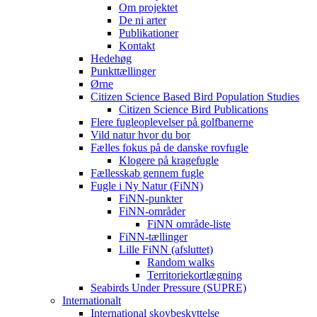
Om projektet
De ni arter
Publikationer
Kontakt
Hedehøg
Punkttællinger
Ørne
Citizen Science Based Bird Population Studies
Citizen Science Bird Publications
Flere fugleoplevelser på golfbanerne
Vild natur hvor du bor
Fælles fokus på de danske rovfugle
Klogere på kragefugle
Fællesskab gennem fugle
Fugle i Ny Natur (FiNN)
FiNN-punkter
FiNN-områder
FiNN område-liste
FiNN-tællinger
Lille FiNN (afsluttet)
Random walks
Territoriekortlægning
Seabirds Under Pressure (SUPRE)
Internationalt
International skovbeskyttelse