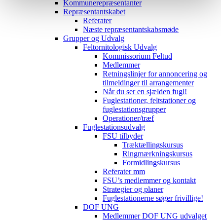
Kommunerepræsentanter
Repræsentantskabet
Referater
Næste repræsentantskabsmøde
Grupper og Udvalg
Feltornitologisk Udvalg
Kommissorium Feltud
Medlemmer
Retningslinjer for annoncering og
tilmeldinger til arrangementer
Når du ser en sjælden fugl!
Fuglestationer, feltstationer og
fuglestationsgrupper
Operationer/træf
Fuglestationsudvalg
FSU tilbyder
Træktællingskursus
Ringmærkningskursus
Formidlingskursus
Referater mm
FSU’s medlemmer og kontakt
Strategier og planer
Fuglestationerne søger frivillige!
DOF UNG
Medlemmer DOF UNG udvalget