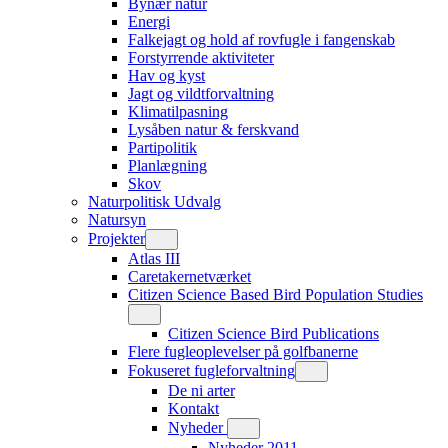
Bynær natur
Energi
Falkejagt og hold af rovfugle i fangenskab
Forstyrrende aktiviteter
Hav og kyst
Jagt og vildtforvaltning
Klimatilpasning
Lysåben natur & ferskvand
Partipolitik
Planlægning
Skov
Naturpolitisk Udvalg
Natursyn
Projekter
Atlas III
Caretakernetværket
Citizen Science Based Bird Population Studies
Citizen Science Bird Publications
Flere fugleoplevelser på golfbanerne
Fokuseret fugleforvaltning
De ni arter
Kontakt
Nyheder
Nyheder 2011