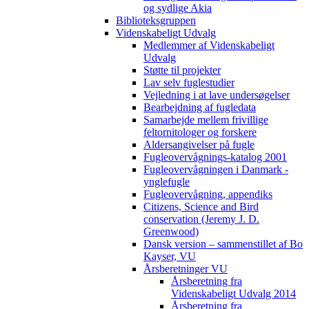
og sydlige Akia
Biblioteksgruppen
Videnskabeligt Udvalg
Medlemmer af Videnskabeligt
Udvalg
Støtte til projekter
Lav selv fuglestudier
Vejledning i at lave undersøgelser
Bearbejdning af fugledata
Samarbejde mellem frivillige
feltornitologer og forskere
Aldersangivelser på fugle
Fugleovervågnings-katalog 2001
Fugleovervågningen i Danmark -
ynglefugle
Fugleovervågning, appendiks
Citizens, Science and Bird
conservation (Jeremy J. D.
Greenwood)
Dansk version – sammenstillet af Bo
Kayser, VU
Årsberetninger VU
Årsberetning fra
Videnskabeligt Udvalg 2014
Årsberetning fra