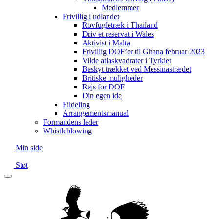
Medlemmer
Frivillig i udlandet
Rovfugletræk i Thailand
Driv et reservat i Wales
Aktivist i Malta
Frivillig DOF’er til Ghana februar 2023
Vilde atlaskvadrater i Tyrkiet
Beskyt trækket ved Messinastrædet
Britiske muligheder
Rejs for DOF
Din egen ide
Fildeling
Arrangementsmanual
Formandens leder
Whistleblowing
Min side
Støt