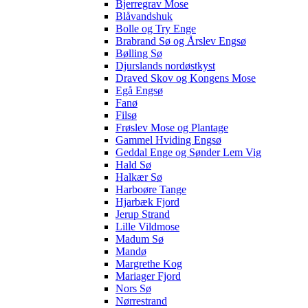
Bjerregrav Mose
Blåvandshuk
Bolle og Try Enge
Brabrand Sø og Årslev Engsø
Bølling Sø
Djurslands nordøstkyst
Draved Skov og Kongens Mose
Egå Engsø
Fanø
Filsø
Frøslev Mose og Plantage
Gammel Hviding Engsø
Geddal Enge og Sønder Lem Vig
Hald Sø
Halkær Sø
Harboøre Tange
Hjarbæk Fjord
Jerup Strand
Lille Vildmose
Madum Sø
Mandø
Margrethe Kog
Mariager Fjord
Nors Sø
Nørrestrand