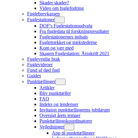
Skader skader?
Video om fuglefodring
Fuglebrevkassen
Fuglestationer
DOF's Fuglestationsudvalg
Fra fugledata til forskningsresultater
Fuglestationernes indsats
Fugletrækket og trækstederne
Kom og vær med
Skagen Fuglestation: Årsskrift 2021
Fuglevenlig brak
Fuglevideoer
Fund af død fugl
Guides
Punkttællinger
Artikler
Bliv punkttæller
FAQ
Indeks og tendenser
Invitaion punkttællingerns jubilæum
Oversigt årets temaer
Punkttællingskoordinatorer
Vejledninger
App til punkttællinger