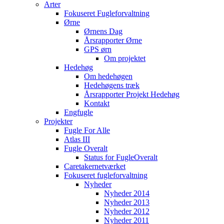
Arter
Fokuseret Fugleforvaltning
Ørne
Ørnens Dag
Årsrapporter Ørne
GPS ørn
Om projektet
Hedehøg
Om hedehøgen
Hedehøgens træk
Årsrapporter Projekt Hedehøg
Kontakt
Engfugle
Projekter
Fugle For Alle
Atlas III
Fugle Overalt
Status for FugleOveralt
Caretakernetværket
Fokuseret fugleforvaltning
Nyheder
Nyheder 2014
Nyheder 2013
Nyheder 2012
Nyheder 2011