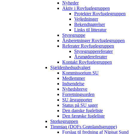
Nyheder
Aktiv i Rovfuglegruppen
Projekter Rovfuglegruppen
Vejledninger
Bekendtgørelser
Links til litteratur
Styregruppe
Årsberetninger Rovfuglegruppen
Referater Rovfuglegruppen
Styregruppereferater
Årsmødereferater
Kontakt Rovfuglegruppen
Sjældenhedsudvalget
Kommissorium SU
Medlemmer
Indsendelse
Nyhedsbreve
Forretningsorden
SU årsrapporter
Status på SU sager
Den danske fugleliste
Den færøske fugleliste
Storkegruppen
Timmiaq (DOFs Grønlandsgruppe)
Forslag til fredning af Nipisat Sund