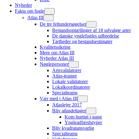
Nyheder
Fakta om fugle
Atlas III
De tre feltundersøgelser
Bestandsoptællinger af 18 udvalgte arter
De danske ynglefugles udbredelse
Tætheder og bestandsestimater
Kvalitetssikring
Mere om Atlas III
Nyheder Atlas III
Nøglepersoner
Artsvalidatorer
Atlas-teamet
Lokale validatorer
Lokalkoordinatorer
Specialteams
Vær med i Atlas III
Atlaslejre 2017
Bliv atlasdeltager
Kom hurtigt i gang
Yngleadfærdstyper
Bliv kvadratansvarlig
Specialteams