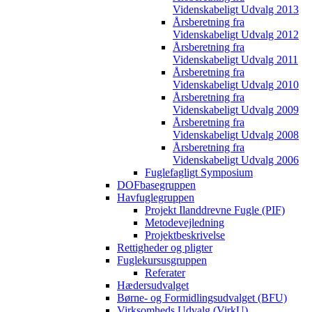
Videnskabeligt Udvalg 2013
Årsberetning fra
Videnskabeligt Udvalg 2012
Årsberetning fra
Videnskabeligt Udvalg 2011
Årsberetning fra
Videnskabeligt Udvalg 2010
Årsberetning fra
Videnskabeligt Udvalg 2009
Årsberetning fra
Videnskabeligt Udvalg 2008
Årsberetning fra
Videnskabeligt Udvalg 2006
Fuglefagligt Symposium
DOFbasegruppen
Havfuglegruppen
Projekt Ilanddrevne Fugle (PIF)
Metodevejledning
Projektbeskrivelse
Rettigheder og pligter
Fuglekursusgruppen
Referater
Hædersudvalget
Børne- og Formidlingsudvalget (BFU)
Virksomheds Udvalg (VirkU)