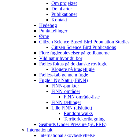
Om projektet
De ni arter
Publikationer
Kontakt
Hedehøg
Punkttællinger
Ørne
Citizen Science Based Bird Population Studies
Citizen Science Bird Publications
Flere fugleoplevelser på golfbanerne
Vild natur hvor du bor
Fælles fokus på de danske rovfugle
Klogere på kragefugle
Fællesskab gennem fugle
Fugle i Ny Natur (FiNN)
FiNN-punkter
FiNN-områder
FiNN område-liste
FiNN-tællinger
Lille FiNN (afsluttet)
Random walks
Territoriekortlægning
Seabirds Under Pressure (SUPRE)
Internationalt
International skovbeskyttelse