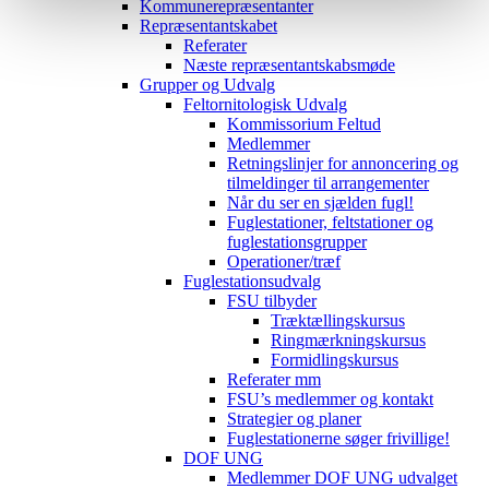
Kommunerepræsentanter
Repræsentantskabet
Referater
Næste repræsentantskabsmøde
Grupper og Udvalg
Feltornitologisk Udvalg
Kommissorium Feltud
Medlemmer
Retningslinjer for annoncering og
tilmeldinger til arrangementer
Når du ser en sjælden fugl!
Fuglestationer, feltstationer og
fuglestationsgrupper
Operationer/træf
Fuglestationsudvalg
FSU tilbyder
Træktællingskursus
Ringmærkningskursus
Formidlingskursus
Referater mm
FSU’s medlemmer og kontakt
Strategier og planer
Fuglestationerne søger frivillige!
DOF UNG
Medlemmer DOF UNG udvalget