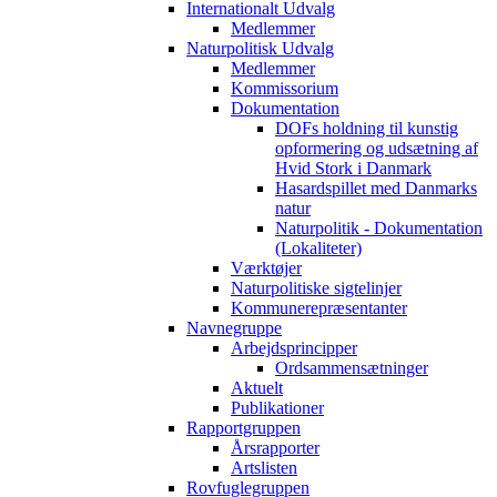
Internationalt Udvalg
Medlemmer
Naturpolitisk Udvalg
Medlemmer
Kommissorium
Dokumentation
DOFs holdning til kunstig
opformering og udsætning af
Hvid Stork i Danmark
Hasardspillet med Danmarks
natur
Naturpolitik - Dokumentation
(Lokaliteter)
Værktøjer
Naturpolitiske sigtelinjer
Kommunerepræsentanter
Navnegruppe
Arbejdsprincipper
Ordsammensætninger
Aktuelt
Publikationer
Rapportgruppen
Årsrapporter
Artslisten
Rovfuglegruppen