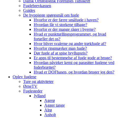
Dansk Ornitologisk Forenings Tidsskrift
Fuglebrevkassen
Guides
De hyppigste spørgsmål om fugle
Hvorfor er der færre småfugle i haven?
Hvordan får vi storkene tilbage?
Hvorfor er der mange råger i byerne?
Hvad er punkttællingsprogrammet, og hvad
fortæller det os?
Hvor bliver svalerne og andre trækfugle af?
Hvorfor ringmærker man fugle?
Dør fugle af at spise bryllupsris?
Er apps til bestemmelse af fugle gode at bruge?
Hvordan påvirker kemi og parasitter fuglene ved
foderbrættet?
Hvad er DOFbasen, og hvordan bruger jeg den?
Oplev fuglene
Ture og aktiviteter
ØrneTV
Fuglesteder
Jylland
Agerø
Agger tange
Alrø
Anholt