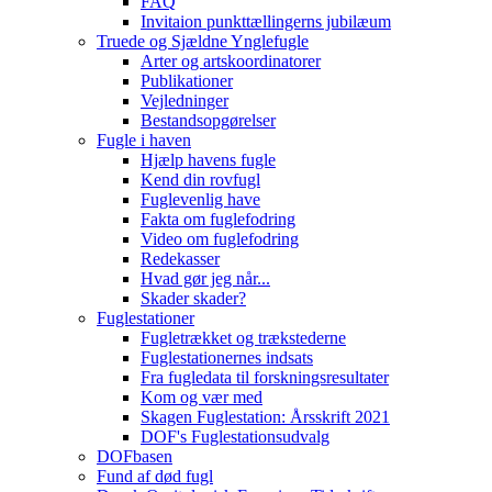
FAQ
Invitaion punkttællingerns jubilæum
Truede og Sjældne Ynglefugle
Arter og artskoordinatorer
Publikationer
Vejledninger
Bestandsopgørelser
Fugle i haven
Hjælp havens fugle
Kend din rovfugl
Fuglevenlig have
Fakta om fuglefodring
Video om fuglefodring
Redekasser
Hvad gør jeg når...
Skader skader?
Fuglestationer
Fugletrækket og trækstederne
Fuglestationernes indsats
Fra fugledata til forskningsresultater
Kom og vær med
Skagen Fuglestation: Årsskrift 2021
DOF's Fuglestationsudvalg
DOFbasen
Fund af død fugl