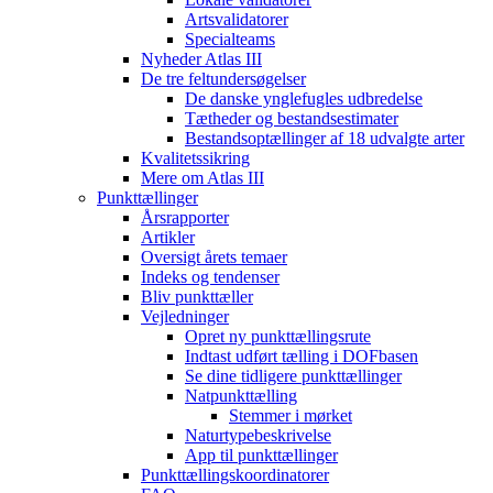
Artsvalidatorer
Specialteams
Nyheder Atlas III
De tre feltundersøgelser
De danske ynglefugles udbredelse
Tætheder og bestandsestimater
Bestandsoptællinger af 18 udvalgte arter
Kvalitetssikring
Mere om Atlas III
Punkttællinger
Årsrapporter
Artikler
Oversigt årets temaer
Indeks og tendenser
Bliv punkttæller
Vejledninger
Opret ny punkttællingsrute
Indtast udført tælling i DOFbasen
Se dine tidligere punkttællinger
Natpunkttælling
Stemmer i mørket
Naturtypebeskrivelse
App til punkttællinger
Punkttællingskoordinatorer