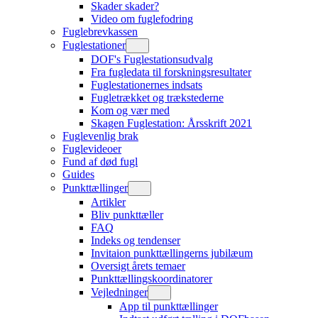
Skader skader?
Video om fuglefodring
Fuglebrevkassen
Fuglestationer
DOF's Fuglestationsudvalg
Fra fugledata til forskningsresultater
Fuglestationernes indsats
Fugletrækket og trækstederne
Kom og vær med
Skagen Fuglestation: Årsskrift 2021
Fuglevenlig brak
Fuglevideoer
Fund af død fugl
Guides
Punkttællinger
Artikler
Bliv punkttæller
FAQ
Indeks og tendenser
Invitaion punkttællingerns jubilæum
Oversigt årets temaer
Punkttællingskoordinatorer
Vejledninger
App til punkttællinger