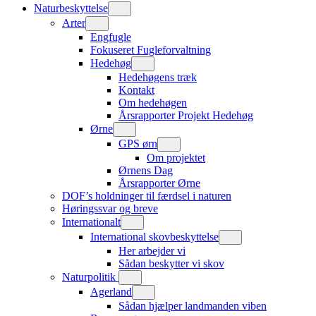
Naturbeskyttelse
Arter
Engfugle
Fokuseret Fugleforvaltning
Hedehøg
Hedehøgens træk
Kontakt
Om hedehøgen
Årsrapporter Projekt Hedehøg
Ørne
GPS ørn
Om projektet
Ørnens Dag
Årsrapporter Ørne
DOF’s holdninger til færdsel i naturen
Høringssvar og breve
Internationalt
International skovbeskyttelse
Her arbejder vi
Sådan beskytter vi skov
Naturpolitik
Agerland
Sådan hjælper landmanden viben