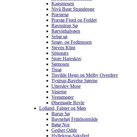
Kagsmosen
Nivå Bugt Strandenge
Præstesø
Præstø Fjord og Feddet
Ravnstrup Sø
Rørvighalvøen
Selsø sø
Smør- og Fedtmosen
Stevns Klint
Stigsnæs
Store Hareskov
Sømosen
Tissø
Tisvilde Hegn og Melby Overdrev
Tystrup-Bavelse Søerne
Utterslev Mose
Vaserne
Vestamager
Ølsemagle Revle
Lolland, Falster og Møn
Barup Sø
Bavnehøj Fritidsområde
Bøtø Nor
Gedser Odde
Hyllekrog-Saksfjed