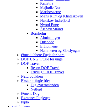
Kalløgrå
Majbølle Nor
Maribosøerne
Møns Klint og Klinteskoven
Nakskov Indrefjord
Nyord Enge
Ålebæk Strand
Bornholm
Almindingen
Dueodde
Ertholmene
Hammeren og Slotslyngen
Ørneklubben: Fugle for børn
DOF UNG: Fugle for unge
DOF Travel
Besøg DOF Travel
Frivillig i DOF Travel
Naturbutikken
Eksterne fuglesider
Fugleværnsfonden
Netfugl
Ørnens Dag
Børnenes Fugleuge
Piplo
Støt fuglene