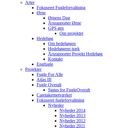
Arter
Fokuseret Fugleforvaltning
Ørne
Ørnens Dag
Årsrapporter Ørne
GPS ørn
Om projektet
Hedehøg
Om hedehøgen
Hedehøgens træk
Årsrapporter Projekt Hedehøg
Kontakt
Engfugle
Projekter
Fugle For Alle
Atlas III
Fugle Overalt
Status for FugleOveralt
Caretakernetværket
Fokuseret fugleforvaltning
Nyheder
Nyheder 2014
Nyheder 2013
Nyheder 2012
Nyheder 2011