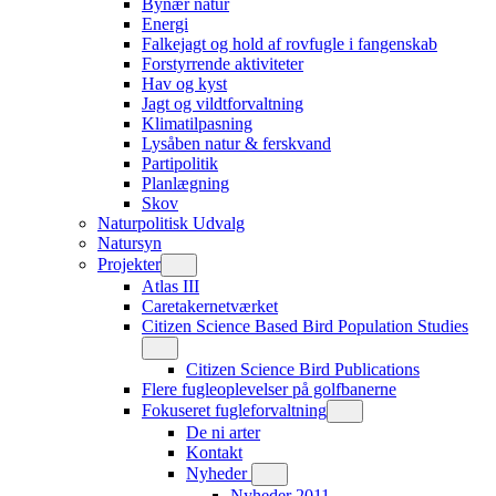
Bynær natur
Energi
Falkejagt og hold af rovfugle i fangenskab
Forstyrrende aktiviteter
Hav og kyst
Jagt og vildtforvaltning
Klimatilpasning
Lysåben natur & ferskvand
Partipolitik
Planlægning
Skov
Naturpolitisk Udvalg
Natursyn
Projekter
Atlas III
Caretakernetværket
Citizen Science Based Bird Population Studies
Citizen Science Bird Publications
Flere fugleoplevelser på golfbanerne
Fokuseret fugleforvaltning
De ni arter
Kontakt
Nyheder
Nyheder 2011