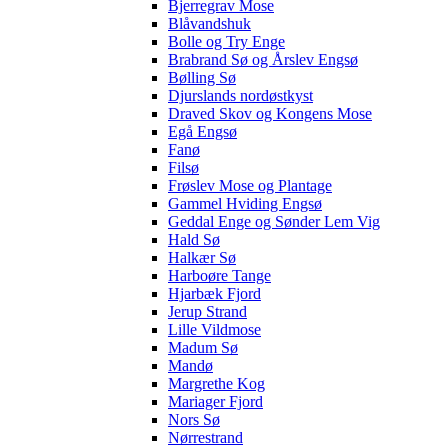
Bjerregrav Mose
Blåvandshuk
Bolle og Try Enge
Brabrand Sø og Årslev Engsø
Bølling Sø
Djurslands nordøstkyst
Draved Skov og Kongens Mose
Egå Engsø
Fanø
Filsø
Frøslev Mose og Plantage
Gammel Hviding Engsø
Geddal Enge og Sønder Lem Vig
Hald Sø
Halkær Sø
Harboøre Tange
Hjarbæk Fjord
Jerup Strand
Lille Vildmose
Madum Sø
Mandø
Margrethe Kog
Mariager Fjord
Nors Sø
Nørrestrand