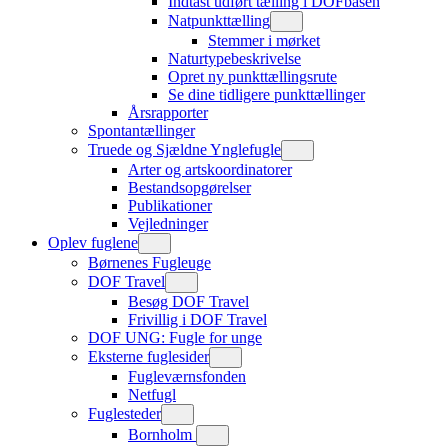
Indtast udført tælling i DOFbasen
Natpunkttælling
Stemmer i mørket
Naturtypebeskrivelse
Opret ny punkttællingsrute
Se dine tidligere punkttællinger
Årsrapporter
Spontantællinger
Truede og Sjældne Ynglefugle
Arter og artskoordinatorer
Bestandsopgørelser
Publikationer
Vejledninger
Oplev fuglene
Børnenes Fugleuge
DOF Travel
Besøg DOF Travel
Frivillig i DOF Travel
DOF UNG: Fugle for unge
Eksterne fuglesider
Fugleværnsfonden
Netfugl
Fuglesteder
Bornholm