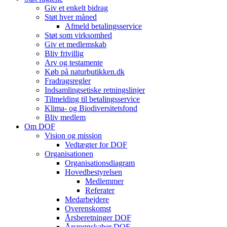
Giv et enkelt bidrag
Støt hver måned
Afmeld betalingsservice
Støt som virksomhed
Giv et medlemskab
Bliv frivillig
Arv og testamente
Køb på naturbutikken.dk
Fradragsregler
Indsamlingsetiske retningslinjer
Tilmelding til betalingsservice
Klima- og Biodiversitetsfond
Bliv medlem
Om DOF
Vision og mission
Vedtægter for DOF
Organisationen
Organisationsdiagram
Hovedbestyrelsen
Medlemmer
Referater
Medarbejdere
Overenskomst
Årsberetninger DOF
Årsregnskaber DOF