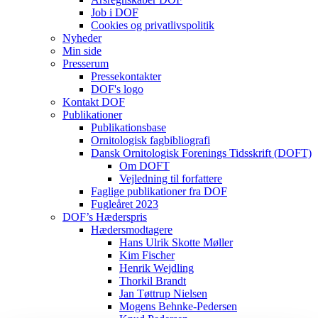
Job i DOF
Cookies og privatlivspolitik
Nyheder
Min side
Presserum
Pressekontakter
DOF's logo
Kontakt DOF
Publikationer
Publikationsbase
Ornitologisk fagbibliografi
Dansk Ornitologisk Forenings Tidsskrift (DOFT)
Om DOFT
Vejledning til forfattere
Faglige publikationer fra DOF
Fugleåret 2023
DOF’s Hæderspris
Hædersmodtagere
Hans Ulrik Skotte Møller
Kim Fischer
Henrik Wejdling
Thorkil Brandt
Jan Tøttrup Nielsen
Mogens Behnke-Pedersen