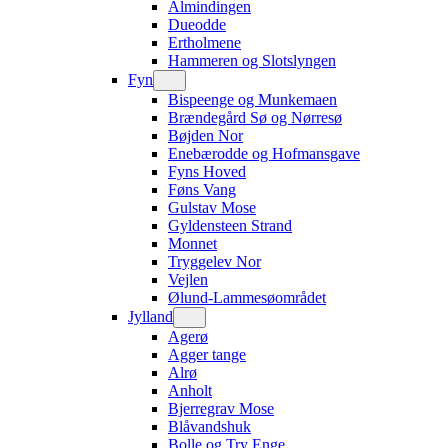
Almindingen
Dueodde
Ertholmene
Hammeren og Slotslyngen
Fyn
Bispeenge og Munkemaen
Brændegård Sø og Nørresø
Bøjden Nor
Enebærodde og Hofmansgave
Fyns Hoved
Føns Vang
Gulstav Mose
Gyldensteen Strand
Monnet
Tryggelev Nor
Vejlen
Ølund-Lammesøområdet
Jylland
Agerø
Agger tange
Alrø
Anholt
Bjerregrav Mose
Blåvandshuk
Bolle og Try Enge