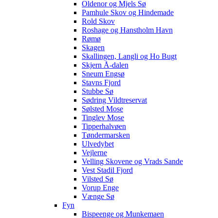
Oldenor og Mjels Sø
Pamhule Skov og Hindemade
Rold Skov
Roshage og Hanstholm Havn
Rømø
Skagen
Skallingen, Langli og Ho Bugt
Skjern Å-dalen
Sneum Engsø
Stavns Fjord
Stubbe Sø
Sødring Vildtreservat
Sølsted Mose
Tinglev Mose
Tipperhalvøen
Tøndermarsken
Ulvedybet
Vejlerne
Velling Skovene og Vrads Sande
Vest Stadil Fjord
Vilsted Sø
Vorup Enge
Vænge Sø
Fyn
Bispeenge og Munkemaen