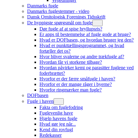
Vejledninger
Danmarks fugle
Danmarks fuglestemmer - video
Dansk Ornitologisk Forenings Tidsskrift
De hyppigste spørgsmål om fugle
Dør fugle af at spise bryllupsris?
Er apps til bestemmelse af fugle gode at bruge?
Hvad er DOFbasen, og hvordan bruger jeg den?
Hvad er punkttællingsprogrammet, og hvad
fortæller det os?
Hvor bliver svalerne og andre trækfugle af?
Hvordan får vi storkene tilbage?
Hvordan påvirker kemi og parasitter fuglene ved
foderbrættet?
Hvorfor er der færre småfugle i haven?
Hvorfor er der mange råger i byerne?
Hvorfor ringmærker man fugle?
DOFbasen
Fugle i haven
Fakta om fuglefodring
Fuglevenlig have
Hjælp havens fugle
Hvad gør jeg når...
Kend din rovfugl
Redekasser