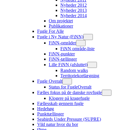
Nyheder 2012
Nyheder 2013
Nyheder 2014
Om projektet
Publikationer
Fugle For Alle
Fugle i Ny Natur (FiNN)
FiNN-områder
FiNN område-liste
FiNN-punkter
FiNN-tællinger
Lille FiNN (afsluttet)
Random walks
Territoriekortlægning
Fugle Overalt
Status for FugleOveralt
Fælles fokus på de danske rovfugle
Klogere på kragefugle
Fællesskab gennem fugle
Hedehøg
Punkttællinger
Seabirds Under Pressure (SUPRE)
Vild natur hvor du bor
Ørne