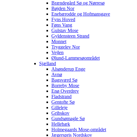
Brændegård Sø og Nørresø
Bøjden Nor
Enebærodde og Hofmansgave
Fyns Hoved
Føns Vang
Gulstav Mose
Gyldensteen Strand
Monnet
Tryggelev Nor
Vejlen
Ølund-Lammesøområdet
Sjælland
Alsønderup Enge
Avnø
Bagsværd Sø
Borreby Mose
Enø Overdrev
Fladstrand
Gentofte Sø
Gilleleje
Gribskov
Gundsømagle Sø
Hellebæk
Holmegaards Mose-området
Jægerspris Nordskov