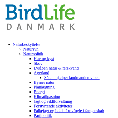
Naturbeskyttelse
Natursyn
Naturpolitik
Hav og kyst
Skov
Lysåben natur & ferskvand
Agerland
Sådan hjælper landmanden viben
Bynær natur
Planlægning
Energi
Klimatilpasning
Jagt og vildtforvaltning
Forstyrrende aktiviteter
Falkejagt og hold af rovfugle i fangenskab
Partipolitik