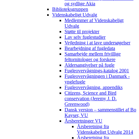
og sydlige Akia
Biblioteksgruppen
Videnskabeligt Udvalg
Medlemmer af Videnskabeligt
Udvalg
Støtte til projekter
Lav selv fuglestudier
Vejledning i at lave undersøgelser
Bearbejdning af fugledata
Samarbejde mellem frivillige
feltornitologer og forskere
Aldersangivelser på fugle
Fugleovervågnings-katalog 2001
Fugleovervågningen i Danmark -
ynglefugle
Fugleovervågning, appendiks
Citizens, Science and Bird
conservation (Jeremy J. D.
Greenwood)
Dansk version – sammenstillet af Bo
Kayser, VU
Årsberetninger VU
Årsberetning fra
Videnskabeligt Udvalg 2014
Årsberetning fra