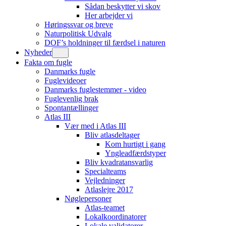
Sådan beskytter vi skov
Her arbejder vi
Høringssvar og breve
Naturpolitisk Udvalg
DOF’s holdninger til færdsel i naturen
Nyheder
Fakta om fugle
Danmarks fugle
Fuglevideoer
Danmarks fuglestemmer - video
Fuglevenlig brak
Spontantællinger
Atlas III
Vær med i Atlas III
Bliv atlasdeltager
Kom hurtigt i gang
Yngleadfærdstyper
Bliv kvadratansvarlig
Specialteams
Vejledninger
Atlaslejre 2017
Nøglepersoner
Atlas-teamet
Lokalkoordinatorer
Lokale validatorer