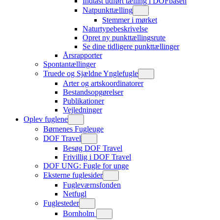
Indtast udført tælling i DOFbasen
Natpunkttælling
Stemmer i mørket
Naturtypebeskrivelse
Opret ny punkttællingsrute
Se dine tidligere punkttællinger
Årsrapporter
Spontantællinger
Truede og Sjældne Ynglefugle
Arter og artskoordinatorer
Bestandsopgørelser
Publikationer
Vejledninger
Oplev fuglene
Børnenes Fugleuge
DOF Travel
Besøg DOF Travel
Frivillig i DOF Travel
DOF UNG: Fugle for unge
Eksterne fuglesider
Fugleværnsfonden
Netfugl
Fuglesteder
Bornholm