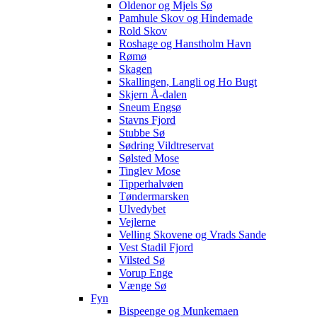
Oldenor og Mjels Sø
Pamhule Skov og Hindemade
Rold Skov
Roshage og Hanstholm Havn
Rømø
Skagen
Skallingen, Langli og Ho Bugt
Skjern Å-dalen
Sneum Engsø
Stavns Fjord
Stubbe Sø
Sødring Vildtreservat
Sølsted Mose
Tinglev Mose
Tipperhalvøen
Tøndermarsken
Ulvedybet
Vejlerne
Velling Skovene og Vrads Sande
Vest Stadil Fjord
Vilsted Sø
Vorup Enge
Vænge Sø
Fyn
Bispeenge og Munkemaen