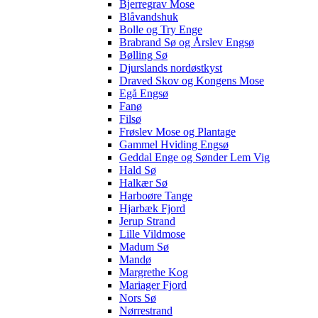
Bjerregrav Mose
Blåvandshuk
Bolle og Try Enge
Brabrand Sø og Årslev Engsø
Bølling Sø
Djurslands nordøstkyst
Draved Skov og Kongens Mose
Egå Engsø
Fanø
Filsø
Frøslev Mose og Plantage
Gammel Hviding Engsø
Geddal Enge og Sønder Lem Vig
Hald Sø
Halkær Sø
Harboøre Tange
Hjarbæk Fjord
Jerup Strand
Lille Vildmose
Madum Sø
Mandø
Margrethe Kog
Mariager Fjord
Nors Sø
Nørrestrand