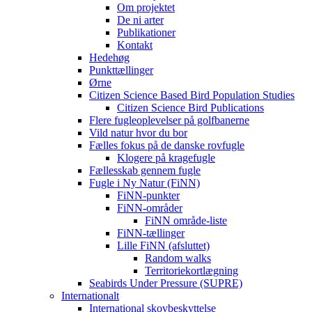
Om projektet
De ni arter
Publikationer
Kontakt
Hedehøg
Punkttællinger
Ørne
Citizen Science Based Bird Population Studies
Citizen Science Bird Publications
Flere fugleoplevelser på golfbanerne
Vild natur hvor du bor
Fælles fokus på de danske rovfugle
Klogere på kragefugle
Fællesskab gennem fugle
Fugle i Ny Natur (FiNN)
FiNN-punkter
FiNN-områder
FiNN område-liste
FiNN-tællinger
Lille FiNN (afsluttet)
Random walks
Territoriekortlægning
Seabirds Under Pressure (SUPRE)
Internationalt
International skovbeskyttelse