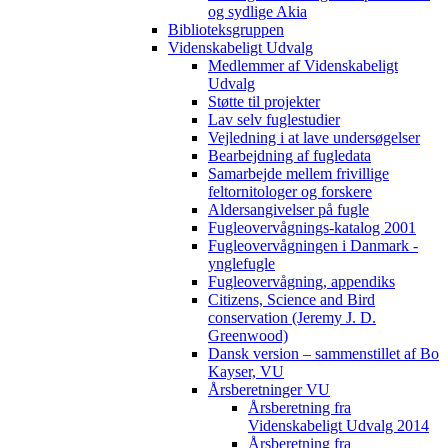
og sydlige Akia
Biblioteksgruppen
Videnskabeligt Udvalg
Medlemmer af Videnskabeligt
Udvalg
Støtte til projekter
Lav selv fuglestudier
Vejledning i at lave undersøgelser
Bearbejdning af fugledata
Samarbejde mellem frivillige
feltornitologer og forskere
Aldersangivelser på fugle
Fugleovervågnings-katalog 2001
Fugleovervågningen i Danmark -
ynglefugle
Fugleovervågning, appendiks
Citizens, Science and Bird
conservation (Jeremy J. D.
Greenwood)
Dansk version – sammenstillet af Bo
Kayser, VU
Årsberetninger VU
Årsberetning fra
Videnskabeligt Udvalg 2014
Årsberetning fra