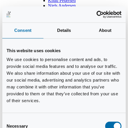
Knud Pedersen
Niels Andersen
Hans Lind
Jens Mikkel Lausten
Tim Andersen
Per Janfelt
Consent
Details
About
Christian Hjorth
Per Ekberg Pedersen
Peter Andersen
Kjeld Hansen
This website uses cookies
Niels Thomas Rosenberg
Benny Gensbøl
We use cookies to personalise content and ads, to
Bent Jakobsen
provide social media features and to analyse our traffic.
Svend Andersen
Bent Wigh
We also share information about your use of our site with
Jens-Kjeld Jensen
our social media, advertising and analytics partners who
Jon Fjeldså
may combine it with other information that you’ve
William Carøe Aarestrup
Erik Mølgaard
provided to them or that they’ve collected from your use
Klaus Malling Olsen
of their services.
Brian Zobbe
Peter Lange
Kurt Due Johansen
Niels Peter Andreasen
Consent
Preben Berg
Necessary
Selection