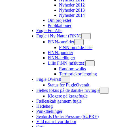
Nyheder 2012
Nyheder 2013
Nyheder 2014
Om projektet
Publikationer
Fugle For Alle
Fugle i Ny Natur (FiNN)
FiNN-områder
FiNN område-liste
FiNN-punkter
FiNN-tællinger
Lille FiNN (afsluttet)
Random walks
Territoriekortlægning
Fugle Overalt
Status for FugleOveralt
Fælles fokus på de danske rovfugle
Klogere på kragefugle
Fællesskab gennem fugle
Hedehøg
Punkttællinger
Seabirds Under Pressure (SUPRE)
Vild natur hvor du bor
Ørne