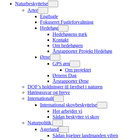
Naturbeskyttelse
Arter
Engfugle
Fokuseret Fugleforvaltning
Hedehøg
Hedehøgens træk
Kontakt
Om hedehøgen
Årsrapporter Projekt Hedehøg
Ørne
GPS ørn
Om projektet
Ørnens Dag
Årsrapporter Ørne
DOF’s holdninger til færdsel i naturen
Høringssvar og breve
Internationalt
International skovbeskyttelse
Her arbejder vi
Sådan beskytter vi skov
Naturpolitik
Agerland
Sådan hjælper landmanden viben