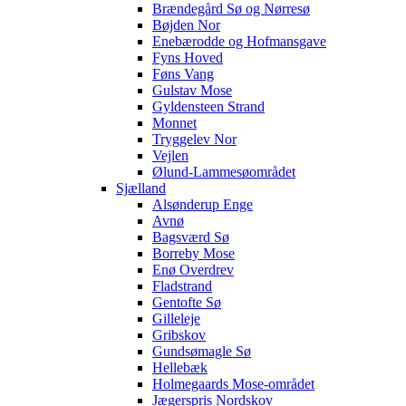
Brændegård Sø og Nørresø
Bøjden Nor
Enebærodde og Hofmansgave
Fyns Hoved
Føns Vang
Gulstav Mose
Gyldensteen Strand
Monnet
Tryggelev Nor
Vejlen
Ølund-Lammesøområdet
Sjælland
Alsønderup Enge
Avnø
Bagsværd Sø
Borreby Mose
Enø Overdrev
Fladstrand
Gentofte Sø
Gilleleje
Gribskov
Gundsømagle Sø
Hellebæk
Holmegaards Mose-området
Jægerspris Nordskov