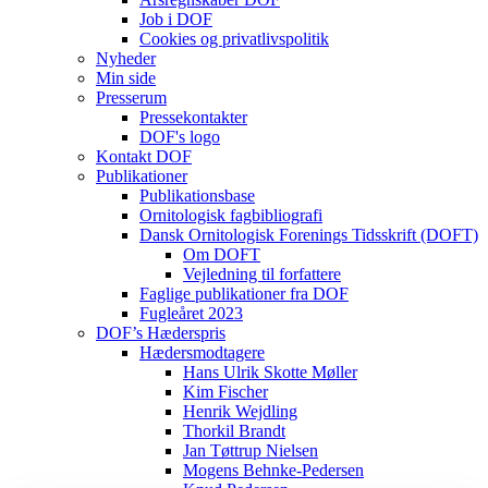
Job i DOF
Cookies og privatlivspolitik
Nyheder
Min side
Presserum
Pressekontakter
DOF's logo
Kontakt DOF
Publikationer
Publikationsbase
Ornitologisk fagbibliografi
Dansk Ornitologisk Forenings Tidsskrift (DOFT)
Om DOFT
Vejledning til forfattere
Faglige publikationer fra DOF
Fugleåret 2023
DOF’s Hæderspris
Hædersmodtagere
Hans Ulrik Skotte Møller
Kim Fischer
Henrik Wejdling
Thorkil Brandt
Jan Tøttrup Nielsen
Mogens Behnke-Pedersen