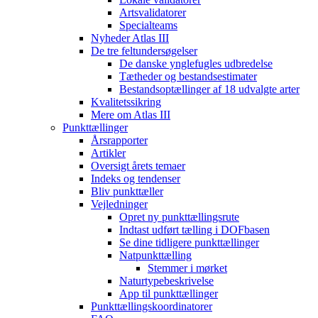
Artsvalidatorer
Specialteams
Nyheder Atlas III
De tre feltundersøgelser
De danske ynglefugles udbredelse
Tætheder og bestandsestimater
Bestandsoptællinger af 18 udvalgte arter
Kvalitetssikring
Mere om Atlas III
Punkttællinger
Årsrapporter
Artikler
Oversigt årets temaer
Indeks og tendenser
Bliv punkttæller
Vejledninger
Opret ny punkttællingsrute
Indtast udført tælling i DOFbasen
Se dine tidligere punkttællinger
Natpunkttælling
Stemmer i mørket
Naturtypebeskrivelse
App til punkttællinger
Punkttællingskoordinatorer