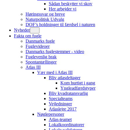
Sådan beskytter vi skov
Her arbejder vi
Høringssvar og breve
Naturpolitisk Udvalg
DOF’s holdninger til færdsel i naturen
Nyheder
Fakta om fugle
Danmarks fugle
Fuglevideoer
Danmarks fuglestemmer - video
Fuglevenlig brak
Spontantællinger
Atlas III
Vær med i Atlas III
Bliv atlasdeltager
Kom hurtigt i gang
Yngleadfærdstyper
Bliv kvadratansvarlig
Specialteams
Vejledninger
Atlaslejre 2017
Nøglepersoner
Atlas-teamet
Lokalkoordinatorer
Lokale validatorer