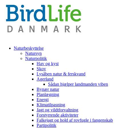
Naturbeskyttelse
Natursyn
Naturpolitik
Hav og kyst
Skov
Lysåben natur & ferskvand
Agerland
Sådan hjælper landmanden viben
Bynær natur
Planlægning
Energi
Klimatilpasning
Jagt og vildtforvaltning
Forstyrrende aktiviteter
Falkejagt og hold af rovfugle i fangenskab
Partipolitik