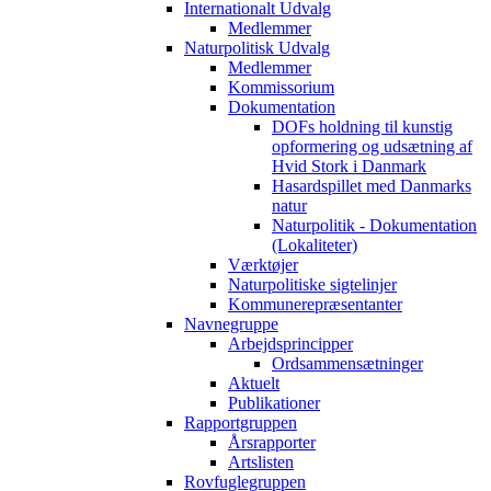
Internationalt Udvalg
Medlemmer
Naturpolitisk Udvalg
Medlemmer
Kommissorium
Dokumentation
DOFs holdning til kunstig
opformering og udsætning af
Hvid Stork i Danmark
Hasardspillet med Danmarks
natur
Naturpolitik - Dokumentation
(Lokaliteter)
Værktøjer
Naturpolitiske sigtelinjer
Kommunerepræsentanter
Navnegruppe
Arbejdsprincipper
Ordsammensætninger
Aktuelt
Publikationer
Rapportgruppen
Årsrapporter
Artslisten
Rovfuglegruppen