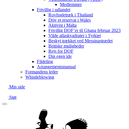
Medlemmer
Frivillig i udlandet
Rovfugletræk i Thailand
Driv et reservat i Wales
Aktivist i Malta
Frivillig DOF’er til Ghana februar 2023
Vilde atlaskvadrater i Tyrkiet
Beskyt trækket ved Messinastrædet
Britiske muligheder
Rejs for DOF
Din egen ide
Fildeling
Arrangementsmanual
Formandens leder
Whistleblowing
Min side
Støt