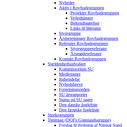
Nyheder
Aktiv i Rovfuglegruppen
Projekter Rovfuglegruppen
Vejledninger
Bekendtgørelser
Links til litteratur
Styregruppe
Årsberetninger Rovfuglegruppen
Referater Rovfuglegruppen
Styregruppereferater
Årsmødereferater
Kontakt Rovfuglegruppen
Sjældenhedsudvalget
Kommissorium SU
Medlemmer
Indsendelse
Nyhedsbreve
Forretningsorden
SU årsrapporter
Status på SU sager
Den danske fugleliste
Den færøske fugleliste
Storkegruppen
Timmiaq (DOFs Grønlandsgruppe)
Forslag til fredning af Nipisat Sund