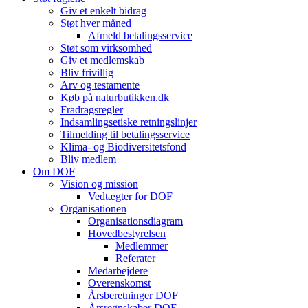
Giv et enkelt bidrag
Støt hver måned
Afmeld betalingsservice
Støt som virksomhed
Giv et medlemskab
Bliv frivillig
Arv og testamente
Køb på naturbutikken.dk
Fradragsregler
Indsamlingsetiske retningslinjer
Tilmelding til betalingsservice
Klima- og Biodiversitetsfond
Bliv medlem
Om DOF
Vision og mission
Vedtægter for DOF
Organisationen
Organisationsdiagram
Hovedbestyrelsen
Medlemmer
Referater
Medarbejdere
Overenskomst
Årsberetninger DOF
Årsregnskaber DOF