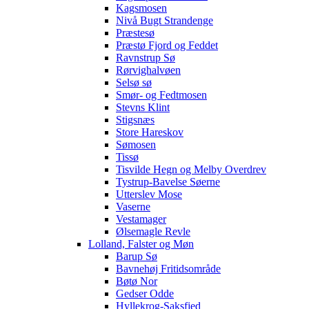
Kagsmosen
Nivå Bugt Strandenge
Præstesø
Præstø Fjord og Feddet
Ravnstrup Sø
Rørvighalvøen
Selsø sø
Smør- og Fedtmosen
Stevns Klint
Stigsnæs
Store Hareskov
Sømosen
Tissø
Tisvilde Hegn og Melby Overdrev
Tystrup-Bavelse Søerne
Utterslev Mose
Vaserne
Vestamager
Ølsemagle Revle
Lolland, Falster og Møn
Barup Sø
Bavnehøj Fritidsområde
Bøtø Nor
Gedser Odde
Hyllekrog-Saksfjed