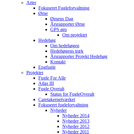
Arter
Fokuseret Fugleforvaltning
Ørne
Ørnens Dag
Årsrapporter Ørne
GPS ørn
Om projektet
Hedehøg
Om hedehøgen
Hedehøgens træk
Årsrapporter Projekt Hedehøg
Kontakt
Engfugle
Projekter
Fugle For Alle
Atlas III
Fugle Overalt
Status for FugleOveralt
Caretakernetværket
Fokuseret fugleforvaltning
Nyheder
Nyheder 2014
Nyheder 2013
Nyheder 2012
Nyheder 2011