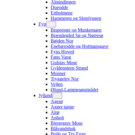
Almindingen
Dueodde
Ertholmene
Hammeren og Slotslyngen
Fyn
Bispeenge og Munkemaen
Brændegård Sø og Nørresø
Bøjden Nor
Enebærodde og Hofmansgave
Fyns Hoved
Føns Vang
Gulstav Mose
Gyldensteen Strand
Monnet
Tryggelev Nor
Vejlen
Ølund-Lammesøområdet
Jylland
Agerø
Agger tange
Alrø
Anholt
Bjerregrav Mose
Blåvandshuk
Bolle og Try Enge