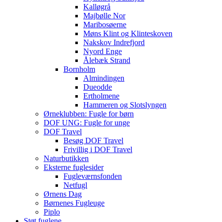
Kalløgrå
Majbølle Nor
Maribosøerne
Møns Klint og Klinteskoven
Nakskov Indrefjord
Nyord Enge
Ålebæk Strand
Bornholm
Almindingen
Dueodde
Ertholmene
Hammeren og Slotslyngen
Ørneklubben: Fugle for børn
DOF UNG: Fugle for unge
DOF Travel
Besøg DOF Travel
Frivillig i DOF Travel
Naturbutikken
Eksterne fuglesider
Fugleværnsfonden
Netfugl
Ørnens Dag
Børnenes Fugleuge
Piplo
Støt fuglene