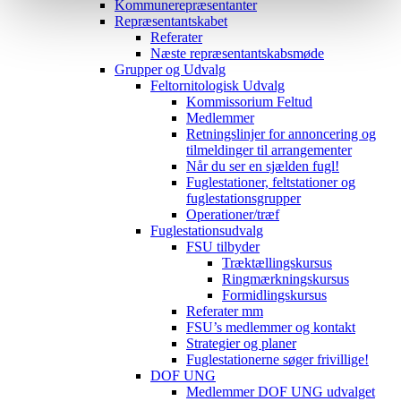
Kommunerepræsentanter
Repræsentantskabet
Referater
Næste repræsentantskabsmøde
Grupper og Udvalg
Feltornitologisk Udvalg
Kommissorium Feltud
Medlemmer
Retningslinjer for annoncering og
tilmeldinger til arrangementer
Når du ser en sjælden fugl!
Fuglestationer, feltstationer og
fuglestationsgrupper
Operationer/træf
Fuglestationsudvalg
FSU tilbyder
Træktællingskursus
Ringmærkningskursus
Formidlingskursus
Referater mm
FSU’s medlemmer og kontakt
Strategier og planer
Fuglestationerne søger frivillige!
DOF UNG
Medlemmer DOF UNG udvalget