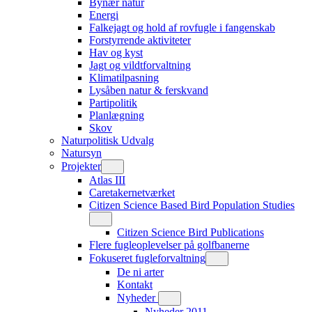
Bynær natur
Energi
Falkejagt og hold af rovfugle i fangenskab
Forstyrrende aktiviteter
Hav og kyst
Jagt og vildtforvaltning
Klimatilpasning
Lysåben natur & ferskvand
Partipolitik
Planlægning
Skov
Naturpolitisk Udvalg
Natursyn
Projekter
Atlas III
Caretakernetværket
Citizen Science Based Bird Population Studies
Citizen Science Bird Publications
Flere fugleoplevelser på golfbanerne
Fokuseret fugleforvaltning
De ni arter
Kontakt
Nyheder
Nyheder 2011