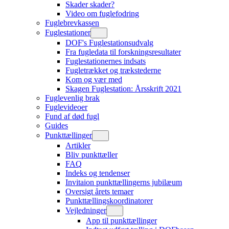
Skader skader?
Video om fuglefodring
Fuglebrevkassen
Fuglestationer
DOF's Fuglestationsudvalg
Fra fugledata til forskningsresultater
Fuglestationernes indsats
Fugletrækket og trækstederne
Kom og vær med
Skagen Fuglestation: Årsskrift 2021
Fuglevenlig brak
Fuglevideoer
Fund af død fugl
Guides
Punkttællinger
Artikler
Bliv punkttæller
FAQ
Indeks og tendenser
Invitaion punkttællingerns jubilæum
Oversigt årets temaer
Punkttællingskoordinatorer
Vejledninger
App til punkttællinger