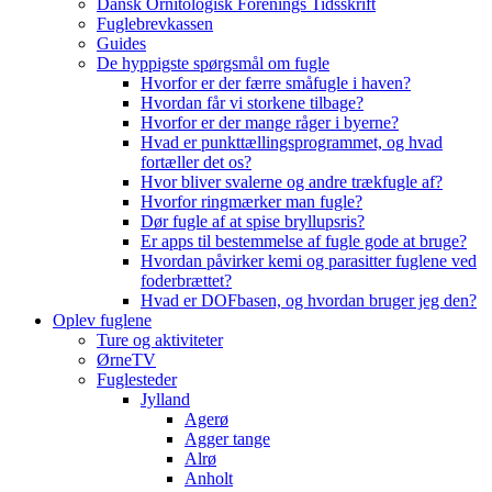
Dansk Ornitologisk Forenings Tidsskrift
Fuglebrevkassen
Guides
De hyppigste spørgsmål om fugle
Hvorfor er der færre småfugle i haven?
Hvordan får vi storkene tilbage?
Hvorfor er der mange råger i byerne?
Hvad er punkttællingsprogrammet, og hvad
fortæller det os?
Hvor bliver svalerne og andre trækfugle af?
Hvorfor ringmærker man fugle?
Dør fugle af at spise bryllupsris?
Er apps til bestemmelse af fugle gode at bruge?
Hvordan påvirker kemi og parasitter fuglene ved
foderbrættet?
Hvad er DOFbasen, og hvordan bruger jeg den?
Oplev fuglene
Ture og aktiviteter
ØrneTV
Fuglesteder
Jylland
Agerø
Agger tange
Alrø
Anholt