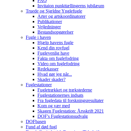
FAQ
Invitaion punkttællingerns jubilæum
Truede og Sjældne Ynglefugle
Arter og artskoordinatorer
Publikationer
Vejledninger
Bestandsopgørelser
Fugle i haven
Hjælp havens fugle
Kend din rovfugl
Fuglevenlig have
Fakta om fuglefodring
Video om fuglefodring
Redekasser
Hvad gør jeg når...
Skader skader?
Fuglestationer
Fugletrækket og trækstederne
Fuglestationernes indsats
Fra fugledata til forskningsresultater
Kom og vær med
Skagen Fuglestation: Årsskrift 2021
DOF's Fuglestationsudvalg
DOFbasen
Fund af død fugl