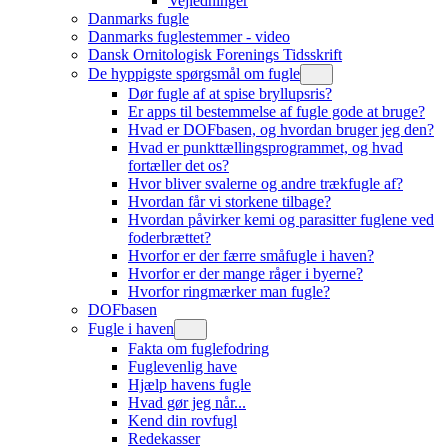
Vejledninger
Danmarks fugle
Danmarks fuglestemmer - video
Dansk Ornitologisk Forenings Tidsskrift
De hyppigste spørgsmål om fugle
Dør fugle af at spise bryllupsris?
Er apps til bestemmelse af fugle gode at bruge?
Hvad er DOFbasen, og hvordan bruger jeg den?
Hvad er punkttællingsprogrammet, og hvad
fortæller det os?
Hvor bliver svalerne og andre trækfugle af?
Hvordan får vi storkene tilbage?
Hvordan påvirker kemi og parasitter fuglene ved
foderbrættet?
Hvorfor er der færre småfugle i haven?
Hvorfor er der mange råger i byerne?
Hvorfor ringmærker man fugle?
DOFbasen
Fugle i haven
Fakta om fuglefodring
Fuglevenlig have
Hjælp havens fugle
Hvad gør jeg når...
Kend din rovfugl
Redekasser