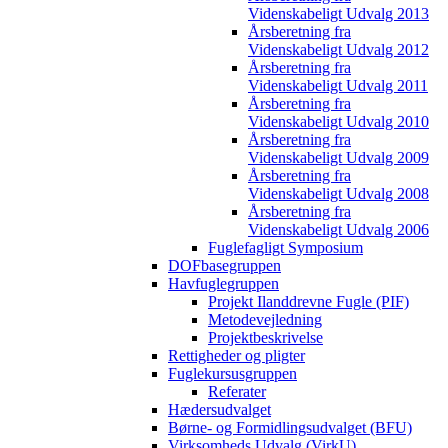
Videnskabeligt Udvalg 2013
Årsberetning fra
Videnskabeligt Udvalg 2012
Årsberetning fra
Videnskabeligt Udvalg 2011
Årsberetning fra
Videnskabeligt Udvalg 2010
Årsberetning fra
Videnskabeligt Udvalg 2009
Årsberetning fra
Videnskabeligt Udvalg 2008
Årsberetning fra
Videnskabeligt Udvalg 2006
Fuglefagligt Symposium
DOFbasegruppen
Havfuglegruppen
Projekt Ilanddrevne Fugle (PIF)
Metodevejledning
Projektbeskrivelse
Rettigheder og pligter
Fuglekursusgruppen
Referater
Hædersudvalget
Børne- og Formidlingsudvalget (BFU)
Virksomheds Udvalg (VirkU)