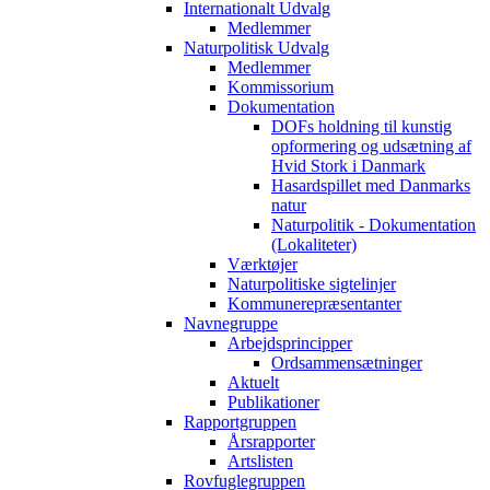
Internationalt Udvalg
Medlemmer
Naturpolitisk Udvalg
Medlemmer
Kommissorium
Dokumentation
DOFs holdning til kunstig
opformering og udsætning af
Hvid Stork i Danmark
Hasardspillet med Danmarks
natur
Naturpolitik - Dokumentation
(Lokaliteter)
Værktøjer
Naturpolitiske sigtelinjer
Kommunerepræsentanter
Navnegruppe
Arbejdsprincipper
Ordsammensætninger
Aktuelt
Publikationer
Rapportgruppen
Årsrapporter
Artslisten
Rovfuglegruppen