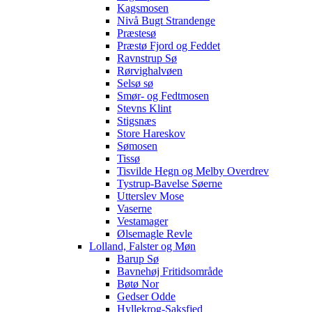
Kagsmosen
Nivå Bugt Strandenge
Præstesø
Præstø Fjord og Feddet
Ravnstrup Sø
Rørvighalvøen
Selsø sø
Smør- og Fedtmosen
Stevns Klint
Stigsnæs
Store Hareskov
Sømosen
Tissø
Tisvilde Hegn og Melby Overdrev
Tystrup-Bavelse Søerne
Utterslev Mose
Vaserne
Vestamager
Ølsemagle Revle
Lolland, Falster og Møn
Barup Sø
Bavnehøj Fritidsområde
Bøtø Nor
Gedser Odde
Hyllekrog-Saksfjed