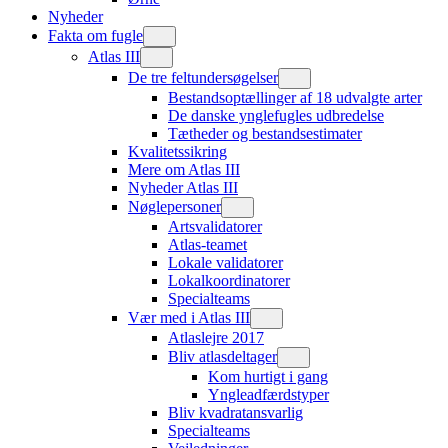
Nyheder
Fakta om fugle
Atlas III
De tre feltundersøgelser
Bestandsoptællinger af 18 udvalgte arter
De danske ynglefugles udbredelse
Tætheder og bestandsestimater
Kvalitetssikring
Mere om Atlas III
Nyheder Atlas III
Nøglepersoner
Artsvalidatorer
Atlas-teamet
Lokale validatorer
Lokalkoordinatorer
Specialteams
Vær med i Atlas III
Atlaslejre 2017
Bliv atlasdeltager
Kom hurtigt i gang
Yngleadfærdstyper
Bliv kvadratansvarlig
Specialteams