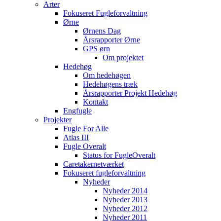
Arter
Fokuseret Fugleforvaltning
Ørne
Ørnens Dag
Årsrapporter Ørne
GPS ørn
Om projektet
Hedehøg
Om hedehøgen
Hedehøgens træk
Årsrapporter Projekt Hedehøg
Kontakt
Engfugle
Projekter
Fugle For Alle
Atlas III
Fugle Overalt
Status for FugleOveralt
Caretakernetværket
Fokuseret fugleforvaltning
Nyheder
Nyheder 2014
Nyheder 2013
Nyheder 2012
Nyheder 2011