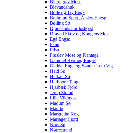
Bjerregrav Mose
Blåvandshuk
Bolle og Try Enge
Brabrand Sø og Årslev Engsø
Bølling Sø
Djurslands nordøstkyst
Draved Skov og Kongens Mose
Egå Engsø
Fanø
Filsø
Frøslev Mose og Plantage
Gammel Hviding Engsø
Geddal Enge og Sønder Lem Vig
Hald Sø
Halkær Sø
Harboøre Tange
Hjarbæk Fjord
Jerup Strand
Lille Vildmose
Madum Sø
Mandø
Margrethe Kog
Mariager Fjord
Nors Sø
Nørrestrand