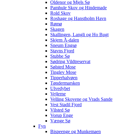
Oldenor og Mjels Sø
Pamhule Skov og Hindemade
Rold Skov
Roshage og Hanstholm Havn
Rømø
Skagen
Skallingen, Langli og Ho Bugt
Skjern Å-dalen
Sneum Engsø
Stavns Fjord
Stubbe Sø
Sødring Vildtreservat
Sølsted Mose
Tinglev Mose
Tipperhalvøen
Tøndermarsken
Ulvedybet
Vejlerne
Velling Skovene og Vrads Sande
Vest Stadil Fjord
Vilsted Sø
Vorup Enge
Vænge Sø
Fyn
Bispeenge og Munkemaen