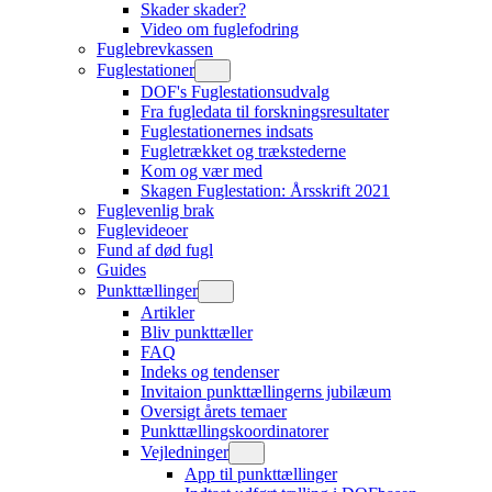
Skader skader?
Video om fuglefodring
Fuglebrevkassen
Fuglestationer
DOF's Fuglestationsudvalg
Fra fugledata til forskningsresultater
Fuglestationernes indsats
Fugletrækket og trækstederne
Kom og vær med
Skagen Fuglestation: Årsskrift 2021
Fuglevenlig brak
Fuglevideoer
Fund af død fugl
Guides
Punkttællinger
Artikler
Bliv punkttæller
FAQ
Indeks og tendenser
Invitaion punkttællingerns jubilæum
Oversigt årets temaer
Punkttællingskoordinatorer
Vejledninger
App til punkttællinger