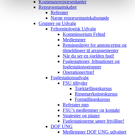
Kommunerepræsentanter
Repræsentantskabet
Referater
Næste repræsentantskabsmøde
Grupper og Udvalg
Feltornitologisk Udvalg
Kommissorium Feltud
Medlemmer
Retningslinjer for annoncering og
tilmeldinger til arrangementer
Når du ser en sjælden fugl!
Fuglestationer, feltstationer og
fuglestationsgrupper
Operationer/træf
Fuglestationsudvalg
FSU tilbyder
Træktællingskursus
Ringmærkningskursus
Formidlingskursus
Referater mm
FSU’s medlemmer og kontakt
Strategier og planer
Fuglestationerne søger frivillige!
DOF UNG
Medlemmer DOF UNG udvalget