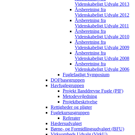
Videnskabeligt Udvalg 2013
Årsberetning fra
Videnskabeligt Udvalg 2012
Årsberetning fra
Videnskabeligt Udvalg 2011
Årsberetning fra
Videnskabeligt Udvalg 2010
Årsberetning fra
Videnskabeligt Udvalg 2009
Årsberetning fra
Videnskabeligt Udvalg 2008
Årsberetning fra
Videnskabeligt Udvalg 2006
Fuglefagligt Symposium
DOFbasegruppen
Havfuglegruppen
Projekt Ilanddrevne Fugle (PIF)
Metodevejledning
Projektbeskrivelse
Rettigheder og pligter
Fuglekursusgruppen
Referater
Hædersudvalget
Børne- og Formidlingsudvalget (BFU)
Virksomheds Udvalg (VirkU)