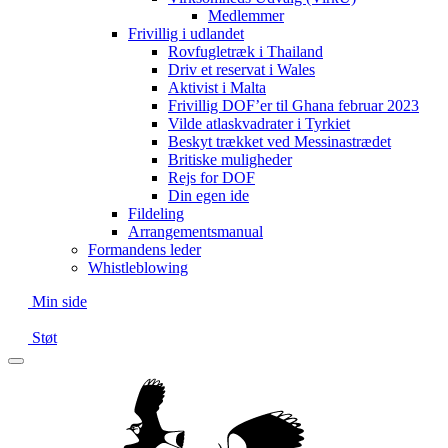
Medlemmer
Frivillig i udlandet
Rovfugletræk i Thailand
Driv et reservat i Wales
Aktivist i Malta
Frivillig DOF’er til Ghana februar 2023
Vilde atlaskvadrater i Tyrkiet
Beskyt trækket ved Messinastrædet
Britiske muligheder
Rejs for DOF
Din egen ide
Fildeling
Arrangementsmanual
Formandens leder
Whistleblowing
Min side
Støt