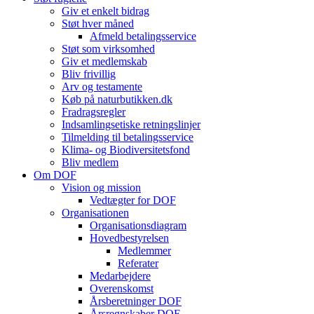
Giv et enkelt bidrag
Støt hver måned
Afmeld betalingsservice
Støt som virksomhed
Giv et medlemskab
Bliv frivillig
Arv og testamente
Køb på naturbutikken.dk
Fradragsregler
Indsamlingsetiske retningslinjer
Tilmelding til betalingsservice
Klima- og Biodiversitetsfond
Bliv medlem
Om DOF
Vision og mission
Vedtægter for DOF
Organisationen
Organisationsdiagram
Hovedbestyrelsen
Medlemmer
Referater
Medarbejdere
Overenskomst
Årsberetninger DOF
Årsregnskaber DOF