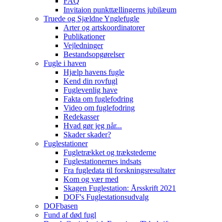
FAQ
Invitaion punkttællingerns jubilæum
Truede og Sjældne Ynglefugle
Arter og artskoordinatorer
Publikationer
Vejledninger
Bestandsopgørelser
Fugle i haven
Hjælp havens fugle
Kend din rovfugl
Fuglevenlig have
Fakta om fuglefodring
Video om fuglefodring
Redekasser
Hvad gør jeg når...
Skader skader?
Fuglestationer
Fugletrækket og trækstederne
Fuglestationernes indsats
Fra fugledata til forskningsresultater
Kom og vær med
Skagen Fuglestation: Årsskrift 2021
DOF's Fuglestationsudvalg
DOFbasen
Fund af død fugl