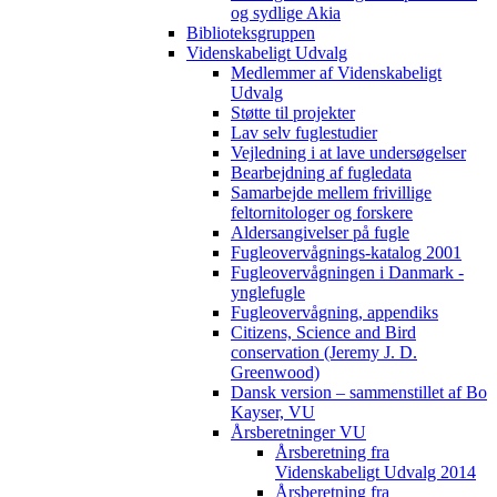
og sydlige Akia
Biblioteksgruppen
Videnskabeligt Udvalg
Medlemmer af Videnskabeligt
Udvalg
Støtte til projekter
Lav selv fuglestudier
Vejledning i at lave undersøgelser
Bearbejdning af fugledata
Samarbejde mellem frivillige
feltornitologer og forskere
Aldersangivelser på fugle
Fugleovervågnings-katalog 2001
Fugleovervågningen i Danmark -
ynglefugle
Fugleovervågning, appendiks
Citizens, Science and Bird
conservation (Jeremy J. D.
Greenwood)
Dansk version – sammenstillet af Bo
Kayser, VU
Årsberetninger VU
Årsberetning fra
Videnskabeligt Udvalg 2014
Årsberetning fra