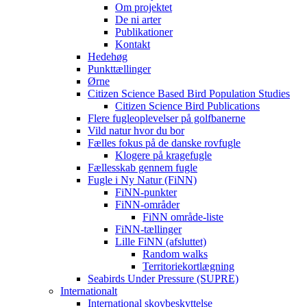
Om projektet
De ni arter
Publikationer
Kontakt
Hedehøg
Punkttællinger
Ørne
Citizen Science Based Bird Population Studies
Citizen Science Bird Publications
Flere fugleoplevelser på golfbanerne
Vild natur hvor du bor
Fælles fokus på de danske rovfugle
Klogere på kragefugle
Fællesskab gennem fugle
Fugle i Ny Natur (FiNN)
FiNN-punkter
FiNN-områder
FiNN område-liste
FiNN-tællinger
Lille FiNN (afsluttet)
Random walks
Territoriekortlægning
Seabirds Under Pressure (SUPRE)
Internationalt
International skovbeskyttelse