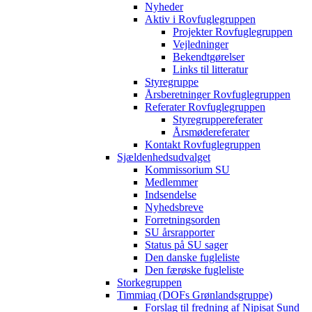
Nyheder
Aktiv i Rovfuglegruppen
Projekter Rovfuglegruppen
Vejledninger
Bekendtgørelser
Links til litteratur
Styregruppe
Årsberetninger Rovfuglegruppen
Referater Rovfuglegruppen
Styregruppereferater
Årsmødereferater
Kontakt Rovfuglegruppen
Sjældenhedsudvalget
Kommissorium SU
Medlemmer
Indsendelse
Nyhedsbreve
Forretningsorden
SU årsrapporter
Status på SU sager
Den danske fugleliste
Den færøske fugleliste
Storkegruppen
Timmiaq (DOFs Grønlandsgruppe)
Forslag til fredning af Nipisat Sund