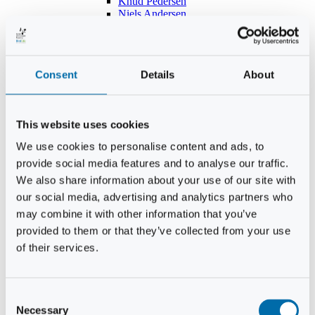
Knud Pedersen
Niels Andersen
Hans Lind
Jens Mikkel Lausten
Tim Andersen
Per Janfelt
Consent
Details
About
Christian Hjorth
Per Ekberg Pedersen
Peter Andersen
Kjeld Hansen
This website uses cookies
Niels Thomas Rosenberg
Benny Gensbøl
We use cookies to personalise content and ads, to
Bent Jakobsen
provide social media features and to analyse our traffic.
Svend Andersen
Bent Wigh
We also share information about your use of our site with
Jens-Kjeld Jensen
our social media, advertising and analytics partners who
Jon Fjeldså
may combine it with other information that you’ve
William Carøe Aarestrup
Erik Mølgaard
provided to them or that they’ve collected from your use
Klaus Malling Olsen
of their services.
Brian Zobbe
Peter Lange
Kurt Due Johansen
Niels Peter Andreasen
Consent
Preben Berg
Necessary
Selection