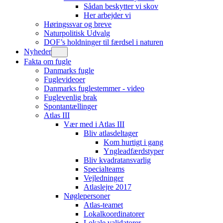
Sådan beskytter vi skov
Her arbejder vi
Høringssvar og breve
Naturpolitisk Udvalg
DOF’s holdninger til færdsel i naturen
Nyheder
Fakta om fugle
Danmarks fugle
Fuglevideoer
Danmarks fuglestemmer - video
Fuglevenlig brak
Spontantællinger
Atlas III
Vær med i Atlas III
Bliv atlasdeltager
Kom hurtigt i gang
Yngleadfærdstyper
Bliv kvadratansvarlig
Specialteams
Vejledninger
Atlaslejre 2017
Nøglepersoner
Atlas-teamet
Lokalkoordinatorer
Lokale validatorer