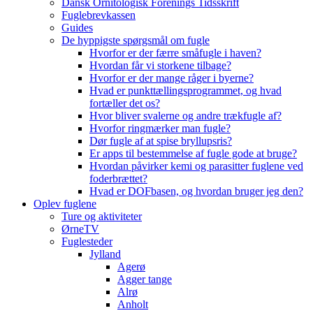
Dansk Ornitologisk Forenings Tidsskrift
Fuglebrevkassen
Guides
De hyppigste spørgsmål om fugle
Hvorfor er der færre småfugle i haven?
Hvordan får vi storkene tilbage?
Hvorfor er der mange råger i byerne?
Hvad er punkttællingsprogrammet, og hvad
fortæller det os?
Hvor bliver svalerne og andre trækfugle af?
Hvorfor ringmærker man fugle?
Dør fugle af at spise bryllupsris?
Er apps til bestemmelse af fugle gode at bruge?
Hvordan påvirker kemi og parasitter fuglene ved
foderbrættet?
Hvad er DOFbasen, og hvordan bruger jeg den?
Oplev fuglene
Ture og aktiviteter
ØrneTV
Fuglesteder
Jylland
Agerø
Agger tange
Alrø
Anholt