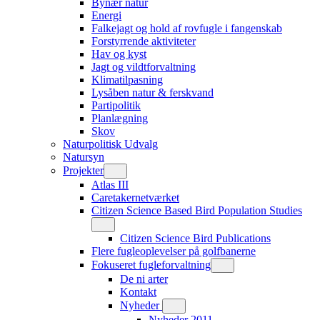
Bynær natur
Energi
Falkejagt og hold af rovfugle i fangenskab
Forstyrrende aktiviteter
Hav og kyst
Jagt og vildtforvaltning
Klimatilpasning
Lysåben natur & ferskvand
Partipolitik
Planlægning
Skov
Naturpolitisk Udvalg
Natursyn
Projekter
Atlas III
Caretakernetværket
Citizen Science Based Bird Population Studies
Citizen Science Bird Publications
Flere fugleoplevelser på golfbanerne
Fokuseret fugleforvaltning
De ni arter
Kontakt
Nyheder
Nyheder 2011