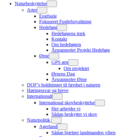
Naturbeskyttelse
Arter
Engfugle
Fokuseret Fugleforvaltning
Hedehøg
Hedehøgens træk
Kontakt
Om hedehøgen
Årsrapporter Projekt Hedehøg
Ørne
GPS ørn
Om projektet
Ørnens Dag
Årsrapporter Ørne
DOF’s holdninger til færdsel i naturen
Høringssvar og breve
Internationalt
International skovbeskyttelse
Her arbejder vi
Sådan beskytter vi skov
Naturpolitik
Agerland
Sådan hjælper landmanden viben