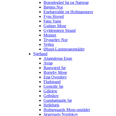
Brændegård Sø og Nørresø
Bøjden Nor
Enebærodde og Hofmansgave
Fyns Hoved
Føns Vang
Gulstav Mose
Gyldensteen Strand
Monnet
Tryggelev Nor
Vejlen
Ølund-Lammesøområdet
Sjælland
Alsønderup Enge
Avnø
Bagsværd Sø
Borreby Mose
Enø Overdrev
Fladstrand
Gentofte Sø
Gilleleje
Gribskov
Gundsømagle Sø
Hellebæk
Holmegaards Mose-området
Jægerspris Nordskov