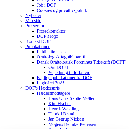
Job i DOF
Cookies og privatlivspolitik
Nyheder
Min side
Presserum
Pressekontakter
DOF's logo
Kontakt DOF
Publikationer
Publikationsbase
Ornitologisk fagbibliografi
Dansk Ornitologisk Forenings Tidsskrift (DOFT)
Om DOFT
Vejledning til forfattere
Faglige publikationer fra DOF
Fugleåret 2023
DOF’s Hæderspris
Hædersmodtagere
Hans Ulrik Skotte Møller
Kim Fischer
Henrik Wejdling
Thorkil Brandt
Jan Tøttrup Nielsen
Mogens Behnke-Pedersen