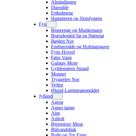
Almindingen
Dueodde
Ertholmene
Hammeren og Slotslyngen
Fyn
Bispeenge og Munkemaen
Brændegård Sø og Nørresø
Bøjden Nor
Enebærodde og Hofmansgave
Fyns Hoved
Føns Vang
Gulstav Mose
Gyldensteen Strand
Monnet
Tryggelev Nor
Vejlen
Ølund-Lammesøområdet
Jylland
Agerø
Agger tange
Alrø
Anholt
Bjerregrav Mose
Blåvandshuk
Bolle og Try Enge