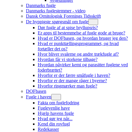
Vejledninger
Danmarks fugle
Danmarks fuglestemmer - video
Dansk Ornitologisk Forenings Tidsskrift
De hyppigste spørgsmål om fugle
Dør fugle af at spise bryllupsris?
Er apps til bestemmelse af fugle gode at bruge?
Hvad er DOFbasen, og hvordan bruger jeg den?
Hvad er punkttællingsprogrammet, og hvad
fortæller det os?
Hvor bliver svalerne og andre trækfugle af?
Hvordan får vi storkene tilbage?
Hvordan påvirker kemi og parasitter fuglene ved
foderbrættet?
Hvorfor er der færre småfugle i haven?
Hvorfor er der mange råger i byerne?
Hvorfor ringmærker man fugle?
DOFbasen
Fugle i haven
Fakta om fuglefodring
Fuglevenlig have
Hjælp havens fugle
Hvad gør jeg når...
Kend din rovfugl
Redekasser