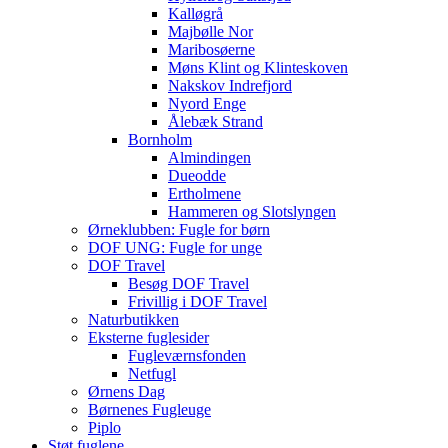
Kalløgrå
Majbølle Nor
Maribosøerne
Møns Klint og Klinteskoven
Nakskov Indrefjord
Nyord Enge
Ålebæk Strand
Bornholm
Almindingen
Dueodde
Ertholmene
Hammeren og Slotslyngen
Ørneklubben: Fugle for børn
DOF UNG: Fugle for unge
DOF Travel
Besøg DOF Travel
Frivillig i DOF Travel
Naturbutikken
Eksterne fuglesider
Fugleværnsfonden
Netfugl
Ørnens Dag
Børnenes Fugleuge
Piplo
Støt fuglene