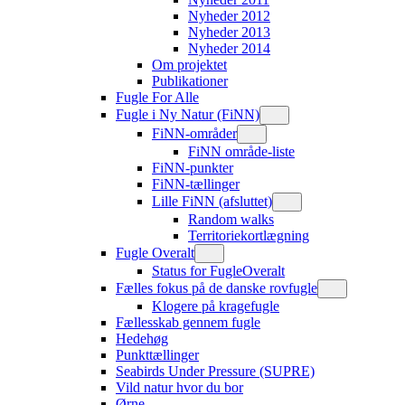
Nyheder 2012
Nyheder 2013
Nyheder 2014
Om projektet
Publikationer
Fugle For Alle
Fugle i Ny Natur (FiNN)
FiNN-områder
FiNN område-liste
FiNN-punkter
FiNN-tællinger
Lille FiNN (afsluttet)
Random walks
Territoriekortlægning
Fugle Overalt
Status for FugleOveralt
Fælles fokus på de danske rovfugle
Klogere på kragefugle
Fællesskab gennem fugle
Hedehøg
Punkttællinger
Seabirds Under Pressure (SUPRE)
Vild natur hvor du bor
Ørne