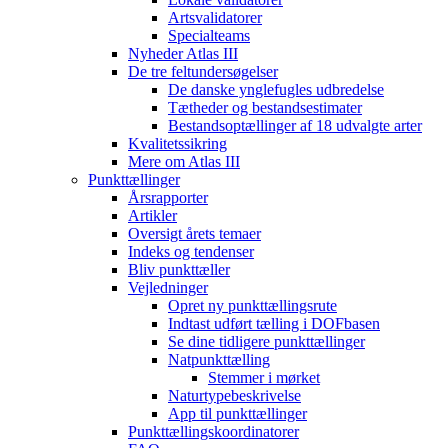
Artsvalidatorer
Specialteams
Nyheder Atlas III
De tre feltundersøgelser
De danske ynglefugles udbredelse
Tætheder og bestandsestimater
Bestandsoptællinger af 18 udvalgte arter
Kvalitetssikring
Mere om Atlas III
Punkttællinger
Årsrapporter
Artikler
Oversigt årets temaer
Indeks og tendenser
Bliv punkttæller
Vejledninger
Opret ny punkttællingsrute
Indtast udført tælling i DOFbasen
Se dine tidligere punkttællinger
Natpunkttælling
Stemmer i mørket
Naturtypebeskrivelse
App til punkttællinger
Punkttællingskoordinatorer