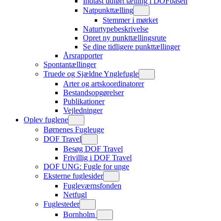
Indtast udført tælling i DOFbasen
Natpunkttælling
Stemmer i mørket
Naturtypebeskrivelse
Opret ny punkttællingsrute
Se dine tidligere punkttællinger
Årsrapporter
Spontantællinger
Truede og Sjældne Ynglefugle
Arter og artskoordinatorer
Bestandsopgørelser
Publikationer
Vejledninger
Oplev fuglene
Børnenes Fugleuge
DOF Travel
Besøg DOF Travel
Frivillig i DOF Travel
DOF UNG: Fugle for unge
Eksterne fuglesider
Fugleværnsfonden
Netfugl
Fuglesteder
Bornholm