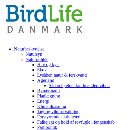
Naturbeskyttelse
Natursyn
Naturpolitik
Hav og kyst
Skov
Lysåben natur & ferskvand
Agerland
Sådan hjælper landmanden viben
Bynær natur
Planlægning
Energi
Klimatilpasning
Jagt og vildtforvaltning
Forstyrrende aktiviteter
Falkejagt og hold af rovfugle i fangenskab
Partipolitik