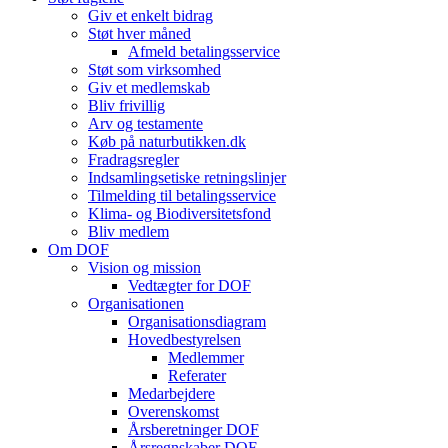
Giv et enkelt bidrag
Støt hver måned
Afmeld betalingsservice
Støt som virksomhed
Giv et medlemskab
Bliv frivillig
Arv og testamente
Køb på naturbutikken.dk
Fradragsregler
Indsamlingsetiske retningslinjer
Tilmelding til betalingsservice
Klima- og Biodiversitetsfond
Bliv medlem
Om DOF
Vision og mission
Vedtægter for DOF
Organisationen
Organisationsdiagram
Hovedbestyrelsen
Medlemmer
Referater
Medarbejdere
Overenskomst
Årsberetninger DOF
Årsregnskaber DOF