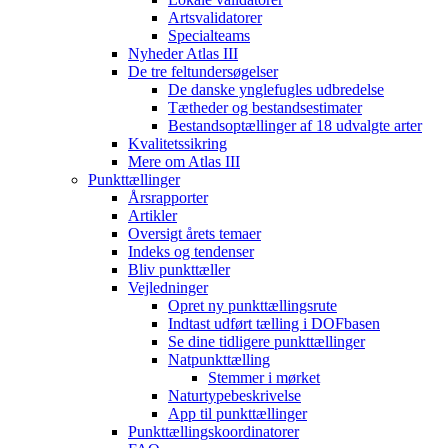
Artsvalidatorer
Specialteams
Nyheder Atlas III
De tre feltundersøgelser
De danske ynglefugles udbredelse
Tætheder og bestandsestimater
Bestandsoptællinger af 18 udvalgte arter
Kvalitetssikring
Mere om Atlas III
Punkttællinger
Årsrapporter
Artikler
Oversigt årets temaer
Indeks og tendenser
Bliv punkttæller
Vejledninger
Opret ny punkttællingsrute
Indtast udført tælling i DOFbasen
Se dine tidligere punkttællinger
Natpunkttælling
Stemmer i mørket
Naturtypebeskrivelse
App til punkttællinger
Punkttællingskoordinatorer