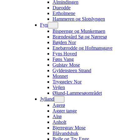
Almindingen
Dueodde
Ertholmene
Hammeren og Slotslyngen
Fyn
Bispeenge og Munkemaen
Brændegård Sø og Nørresø
Bøjden Nor
Enebærodde og Hofmansgave
Fyns Hoved
Føns Vang
Gulstav Mose
Gyldensteen Strand
Monnet
Tryggelev Nor
Vejlen
Ølund-Lammesøområdet
Jylland
Agerø
Agger tange
Alrø
Anholt
Bjerregrav Mose
Blåvandshuk
Bolle og Try Enge