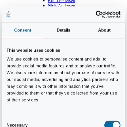
Knud Pedersen
Niels Andersen
Hans Lind
Jens Mikkel Lausten
Tim Andersen
Per Janfelt
Consent
Details
About
Christian Hjorth
Per Ekberg Pedersen
Peter Andersen
Kjeld Hansen
This website uses cookies
Niels Thomas Rosenberg
Benny Gensbøl
We use cookies to personalise content and ads, to
Bent Jakobsen
provide social media features and to analyse our traffic.
Svend Andersen
Bent Wigh
We also share information about your use of our site with
Jens-Kjeld Jensen
our social media, advertising and analytics partners who
Jon Fjeldså
may combine it with other information that you’ve
William Carøe Aarestrup
Erik Mølgaard
provided to them or that they’ve collected from your use
Klaus Malling Olsen
of their services.
Brian Zobbe
Peter Lange
Kurt Due Johansen
Niels Peter Andreasen
Consent
Preben Berg
Necessary
Selection