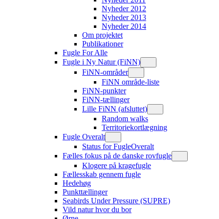
Nyheder 2012
Nyheder 2013
Nyheder 2014
Om projektet
Publikationer
Fugle For Alle
Fugle i Ny Natur (FiNN)
FiNN-områder
FiNN område-liste
FiNN-punkter
FiNN-tællinger
Lille FiNN (afsluttet)
Random walks
Territoriekortlægning
Fugle Overalt
Status for FugleOveralt
Fælles fokus på de danske rovfugle
Klogere på kragefugle
Fællesskab gennem fugle
Hedehøg
Punkttællinger
Seabirds Under Pressure (SUPRE)
Vild natur hvor du bor
Ørne