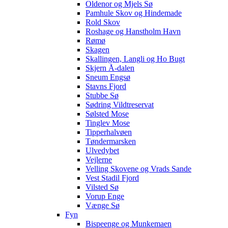
Oldenor og Mjels Sø
Pamhule Skov og Hindemade
Rold Skov
Roshage og Hanstholm Havn
Rømø
Skagen
Skallingen, Langli og Ho Bugt
Skjern Å-dalen
Sneum Engsø
Stavns Fjord
Stubbe Sø
Sødring Vildtreservat
Sølsted Mose
Tinglev Mose
Tipperhalvøen
Tøndermarsken
Ulvedybet
Vejlerne
Velling Skovene og Vrads Sande
Vest Stadil Fjord
Vilsted Sø
Vorup Enge
Vænge Sø
Fyn
Bispeenge og Munkemaen