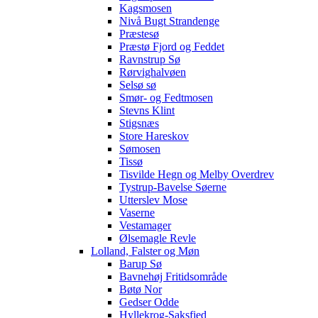
Kagsmosen
Nivå Bugt Strandenge
Præstesø
Præstø Fjord og Feddet
Ravnstrup Sø
Rørvighalvøen
Selsø sø
Smør- og Fedtmosen
Stevns Klint
Stigsnæs
Store Hareskov
Sømosen
Tissø
Tisvilde Hegn og Melby Overdrev
Tystrup-Bavelse Søerne
Utterslev Mose
Vaserne
Vestamager
Ølsemagle Revle
Lolland, Falster og Møn
Barup Sø
Bavnehøj Fritidsområde
Bøtø Nor
Gedser Odde
Hyllekrog-Saksfjed