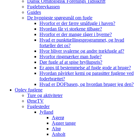
Dansk Ornitologisk Forenings Tidsskrift
Fuglebrevkassen
Guides
De hyppigste spørgsmål om fugle
Hvorfor er der færre småfugle i haven?
Hvordan får vi storkene tilbage?
Hvorfor er der mange råger i byerne?
Hvad er punkttællingsprogrammet, og hvad
fortæller det os?
Hvor bliver svalerne og andre trækfugle af?
Hvorfor ringmærker man fugle?
Dør fugle af at spise bryllupsris?
Er apps til bestemmelse af fugle gode at bruge?
Hvordan påvirker kemi og parasitter fuglene ved
foderbrættet?
Hvad er DOFbasen, og hvordan bruger jeg den?
Oplev fuglene
Ture og aktiviteter
ØrneTV
Fuglesteder
Jylland
Agerø
Agger tange
Alrø
Anholt