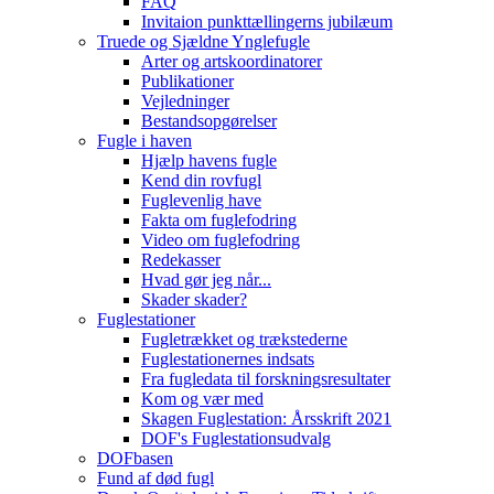
FAQ
Invitaion punkttællingerns jubilæum
Truede og Sjældne Ynglefugle
Arter og artskoordinatorer
Publikationer
Vejledninger
Bestandsopgørelser
Fugle i haven
Hjælp havens fugle
Kend din rovfugl
Fuglevenlig have
Fakta om fuglefodring
Video om fuglefodring
Redekasser
Hvad gør jeg når...
Skader skader?
Fuglestationer
Fugletrækket og trækstederne
Fuglestationernes indsats
Fra fugledata til forskningsresultater
Kom og vær med
Skagen Fuglestation: Årsskrift 2021
DOF's Fuglestationsudvalg
DOFbasen
Fund af død fugl