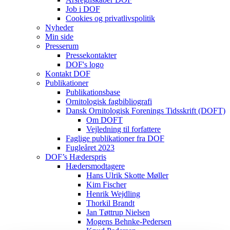
Job i DOF
Cookies og privatlivspolitik
Nyheder
Min side
Presserum
Pressekontakter
DOF's logo
Kontakt DOF
Publikationer
Publikationsbase
Ornitologisk fagbibliografi
Dansk Ornitologisk Forenings Tidsskrift (DOFT)
Om DOFT
Vejledning til forfattere
Faglige publikationer fra DOF
Fugleåret 2023
DOF’s Hæderspris
Hædersmodtagere
Hans Ulrik Skotte Møller
Kim Fischer
Henrik Wejdling
Thorkil Brandt
Jan Tøttrup Nielsen
Mogens Behnke-Pedersen