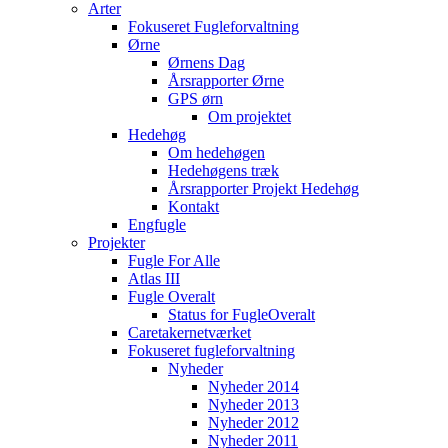
Arter
Fokuseret Fugleforvaltning
Ørne
Ørnens Dag
Årsrapporter Ørne
GPS ørn
Om projektet
Hedehøg
Om hedehøgen
Hedehøgens træk
Årsrapporter Projekt Hedehøg
Kontakt
Engfugle
Projekter
Fugle For Alle
Atlas III
Fugle Overalt
Status for FugleOveralt
Caretakernetværket
Fokuseret fugleforvaltning
Nyheder
Nyheder 2014
Nyheder 2013
Nyheder 2012
Nyheder 2011