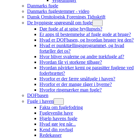
Vejledninger
Danmarks fugle
Danmarks fuglestemmer - video
Dansk Ornitologisk Forenings Tidsskrift
De hyppigste spørgsmål om fugle
Dør fugle af at spise bryllupsris?
Er apps til bestemmelse af fugle gode at bruge?
Hvad er DOFbasen, og hvordan bruger jeg den?
Hvad er punkttællingsprogrammet, og hvad
fortæller det os?
Hvor bliver svalerne og andre trækfugle af?
Hvordan får vi storkene tilbage?
Hvordan påvirker kemi og parasitter fuglene ved
foderbrættet?
Hvorfor er der færre småfugle i haven?
Hvorfor er der mange råger i byerne?
Hvorfor ringmærker man fugle?
DOFbasen
Fugle i haven
Fakta om fuglefodring
Fuglevenlig have
Hjælp havens fugle
Hvad gør jeg når...
Kend din rovfugl
Redekasser