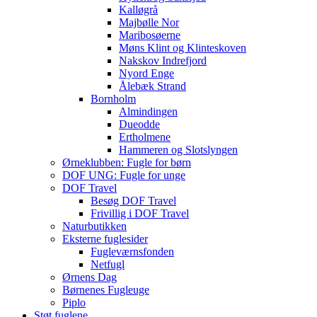
Kalløgrå
Majbølle Nor
Maribosøerne
Møns Klint og Klinteskoven
Nakskov Indrefjord
Nyord Enge
Ålebæk Strand
Bornholm
Almindingen
Dueodde
Ertholmene
Hammeren og Slotslyngen
Ørneklubben: Fugle for børn
DOF UNG: Fugle for unge
DOF Travel
Besøg DOF Travel
Frivillig i DOF Travel
Naturbutikken
Eksterne fuglesider
Fugleværnsfonden
Netfugl
Ørnens Dag
Børnenes Fugleuge
Piplo
Støt fuglene