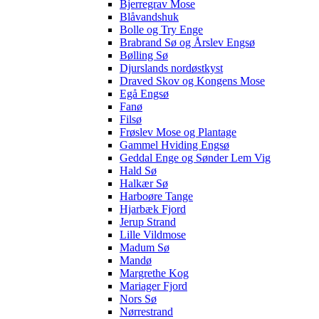
Bjerregrav Mose
Blåvandshuk
Bolle og Try Enge
Brabrand Sø og Årslev Engsø
Bølling Sø
Djurslands nordøstkyst
Draved Skov og Kongens Mose
Egå Engsø
Fanø
Filsø
Frøslev Mose og Plantage
Gammel Hviding Engsø
Geddal Enge og Sønder Lem Vig
Hald Sø
Halkær Sø
Harboøre Tange
Hjarbæk Fjord
Jerup Strand
Lille Vildmose
Madum Sø
Mandø
Margrethe Kog
Mariager Fjord
Nors Sø
Nørrestrand