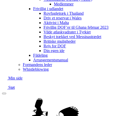
Medlemmer
Frivillig i udlandet
Rovfugletræk i Thailand
Driv et reservat i Wales
Aktivist i Malta
Frivillig DOF’er til Ghana februar 2023
Vilde atlaskvadrater i Tyrkiet
Beskyt trækket ved Messinastrædet
Britiske muligheder
Rejs for DOF
Din egen ide
Fildeling
Arrangementsmanual
Formandens leder
Whistleblowing
Min side
Støt