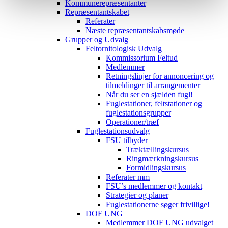
Kommunerepræsentanter
Repræsentantskabet
Referater
Næste repræsentantskabsmøde
Grupper og Udvalg
Feltornitologisk Udvalg
Kommissorium Feltud
Medlemmer
Retningslinjer for annoncering og
tilmeldinger til arrangementer
Når du ser en sjælden fugl!
Fuglestationer, feltstationer og
fuglestationsgrupper
Operationer/træf
Fuglestationsudvalg
FSU tilbyder
Træktællingskursus
Ringmærkningskursus
Formidlingskursus
Referater mm
FSU’s medlemmer og kontakt
Strategier og planer
Fuglestationerne søger frivillige!
DOF UNG
Medlemmer DOF UNG udvalget