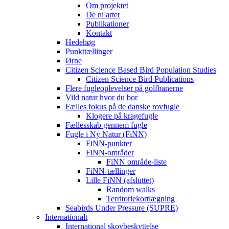
Om projektet
De ni arter
Publikationer
Kontakt
Hedehøg
Punkttællinger
Ørne
Citizen Science Based Bird Population Studies
Citizen Science Bird Publications
Flere fugleoplevelser på golfbanerne
Vild natur hvor du bor
Fælles fokus på de danske rovfugle
Klogere på kragefugle
Fællesskab gennem fugle
Fugle i Ny Natur (FiNN)
FiNN-punkter
FiNN-områder
FiNN område-liste
FiNN-tællinger
Lille FiNN (afsluttet)
Random walks
Territoriekortlægning
Seabirds Under Pressure (SUPRE)
Internationalt
International skovbeskyttelse