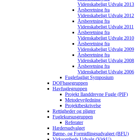
Videnskabeligt Udvalg 2013
Årsberetning fra
Videnskabeligt Udvalg 2012
Årsberetning fra
Videnskabeligt Udvalg 2011
Årsberetning fra
Videnskabeligt Udvalg 2010
Årsberetning fra
Videnskabeligt Udvalg 2009
Årsberetning fra
Videnskabeligt Udvalg 2008
Årsberetning fra
Videnskabeligt Udvalg 2006
Fuglefagligt Symposium
DOFbasegruppen
Havfuglegruppen
Projekt Ilanddrevne Fugle (PIF)
Metodevejledning
Projektbeskrivelse
Rettigheder og pligter
Fuglekursusgruppen
Referater
Hædersudvalget
Børne- og Formidlingsudvalget (BFU)
Virksomheds Udvalg (VirkU)