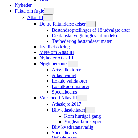
Nyheder
Fakta om fugle
Atlas III
De tre feltundersøgelser
Bestandsoptællinger af 18 udvalgte arter
De danske ynglefugles udbredelse
Tætheder og bestandsestimater
Kvalitetssikring
Mere om Atlas III
Nyheder Atlas III
Nøglepersoner
Artsvalidatorer
Atlas-teamet
Lokale validatorer
Lokalkoordinatorer
Specialteams
Vær med i Atlas III
Atlaslejre 2017
Bliv atlasdeltager
Kom hurtigt i gang
Yngleadfærdstyper
Bliv kvadratansvarlig
Specialteams