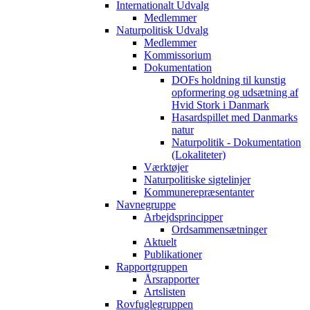
Internationalt Udvalg
Medlemmer
Naturpolitisk Udvalg
Medlemmer
Kommissorium
Dokumentation
DOFs holdning til kunstig
opformering og udsætning af
Hvid Stork i Danmark
Hasardspillet med Danmarks
natur
Naturpolitik - Dokumentation
(Lokaliteter)
Værktøjer
Naturpolitiske sigtelinjer
Kommunerepræsentanter
Navnegruppe
Arbejdsprincipper
Ordsammensætninger
Aktuelt
Publikationer
Rapportgruppen
Årsrapporter
Artslisten
Rovfuglegruppen