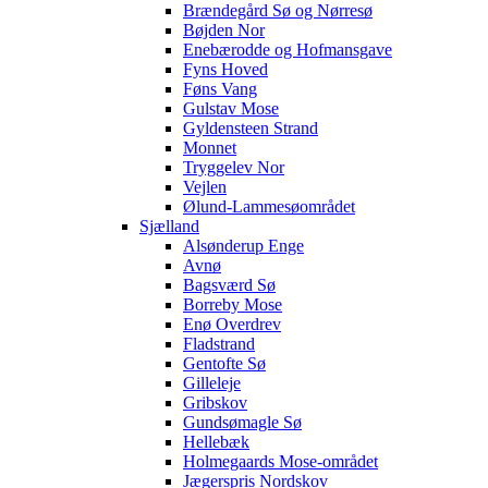
Brændegård Sø og Nørresø
Bøjden Nor
Enebærodde og Hofmansgave
Fyns Hoved
Føns Vang
Gulstav Mose
Gyldensteen Strand
Monnet
Tryggelev Nor
Vejlen
Ølund-Lammesøområdet
Sjælland
Alsønderup Enge
Avnø
Bagsværd Sø
Borreby Mose
Enø Overdrev
Fladstrand
Gentofte Sø
Gilleleje
Gribskov
Gundsømagle Sø
Hellebæk
Holmegaards Mose-området
Jægerspris Nordskov