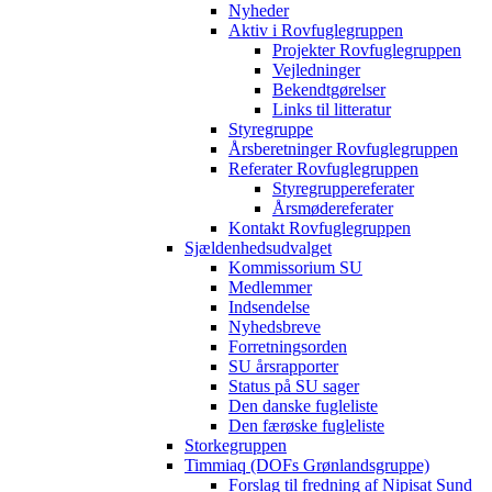
Nyheder
Aktiv i Rovfuglegruppen
Projekter Rovfuglegruppen
Vejledninger
Bekendtgørelser
Links til litteratur
Styregruppe
Årsberetninger Rovfuglegruppen
Referater Rovfuglegruppen
Styregruppereferater
Årsmødereferater
Kontakt Rovfuglegruppen
Sjældenhedsudvalget
Kommissorium SU
Medlemmer
Indsendelse
Nyhedsbreve
Forretningsorden
SU årsrapporter
Status på SU sager
Den danske fugleliste
Den færøske fugleliste
Storkegruppen
Timmiaq (DOFs Grønlandsgruppe)
Forslag til fredning af Nipisat Sund