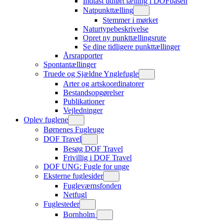
Indtast udført tælling i DOFbasen
Natpunkttælling
Stemmer i mørket
Naturtypebeskrivelse
Opret ny punkttællingsrute
Se dine tidligere punkttællinger
Årsrapporter
Spontantællinger
Truede og Sjældne Ynglefugle
Arter og artskoordinatorer
Bestandsopgørelser
Publikationer
Vejledninger
Oplev fuglene
Børnenes Fugleuge
DOF Travel
Besøg DOF Travel
Frivillig i DOF Travel
DOF UNG: Fugle for unge
Eksterne fuglesider
Fugleværnsfonden
Netfugl
Fuglesteder
Bornholm