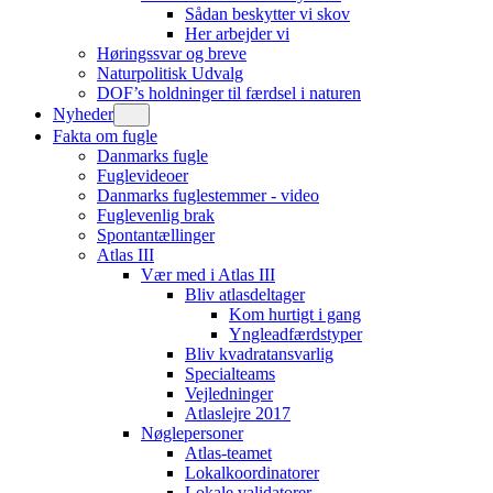
Sådan beskytter vi skov
Her arbejder vi
Høringssvar og breve
Naturpolitisk Udvalg
DOF’s holdninger til færdsel i naturen
Nyheder
Fakta om fugle
Danmarks fugle
Fuglevideoer
Danmarks fuglestemmer - video
Fuglevenlig brak
Spontantællinger
Atlas III
Vær med i Atlas III
Bliv atlasdeltager
Kom hurtigt i gang
Yngleadfærdstyper
Bliv kvadratansvarlig
Specialteams
Vejledninger
Atlaslejre 2017
Nøglepersoner
Atlas-teamet
Lokalkoordinatorer
Lokale validatorer