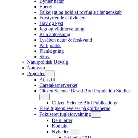
Bynær natur
Energi
Falkejagt og hold af rovfugle i fangenskab
Forstyrrende aktiviteter
Hav og kyst
Jagt og vildtforvaltning
Klimatilpasning
Lysåben natur & ferskvand
Partipolitik
Planlægning
Skov
Naturpolitisk Udvalg
Natursyn
Projekter
Atlas III
Caretakernetværket
Citizen Science Based Bird Population Studies
Citizen Science Bird Publications
Flere fugleoplevelser på golfbanerne
Fokuseret fugleforvaltning
De ni arter
Kontakt
Nyheder
Nyheder 2011