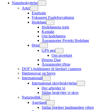
Naturbeskyttelse
Arter
Engfugle
Fokuseret Fugleforvaltning
Hedehøg
Hedehøgens træk
Kontakt
Om hedehøgen
Årsrapporter Projekt Hedehøg
Ørne
GPS ørn
Om projektet
Ørnens Dag
Årsrapporter Ørne
DOF’s holdninger til færdsel i naturen
Høringssvar og breve
Internationalt
International skovbeskyttelse
Her arbejder vi
Sådan beskytter vi skov
Naturpolitik
Agerland
Sådan hjælper landmanden viben