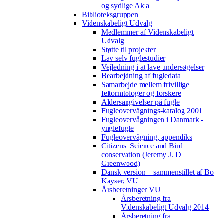
og sydlige Akia
Biblioteksgruppen
Videnskabeligt Udvalg
Medlemmer af Videnskabeligt
Udvalg
Støtte til projekter
Lav selv fuglestudier
Vejledning i at lave undersøgelser
Bearbejdning af fugledata
Samarbejde mellem frivillige
feltornitologer og forskere
Aldersangivelser på fugle
Fugleovervågnings-katalog 2001
Fugleovervågningen i Danmark -
ynglefugle
Fugleovervågning, appendiks
Citizens, Science and Bird
conservation (Jeremy J. D.
Greenwood)
Dansk version – sammenstillet af Bo
Kayser, VU
Årsberetninger VU
Årsberetning fra
Videnskabeligt Udvalg 2014
Årsberetning fra