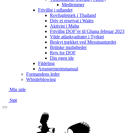
Medlemmer
Frivillig i udlandet
Rovfugletræk i Thailand
Driv et reservat i Wales
Aktivist i Malta
Frivillig DOF’er til Ghana februar 2023
Vilde atlaskvadrater i Tyrkiet
Beskyt trækket ved Messinastrædet
Britiske muligheder
Rejs for DOF
Din egen ide
Fildeling
Arrangementsmanual
Formandens leder
Whistleblowing
Min side
Støt