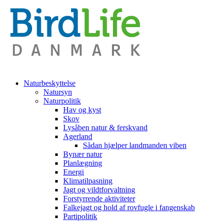
Naturbeskyttelse
Natursyn
Naturpolitik
Hav og kyst
Skov
Lysåben natur & ferskvand
Agerland
Sådan hjælper landmanden viben
Bynær natur
Planlægning
Energi
Klimatilpasning
Jagt og vildtforvaltning
Forstyrrende aktiviteter
Falkejagt og hold af rovfugle i fangenskab
Partipolitik