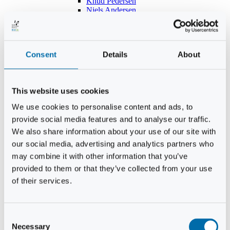
Knud Pedersen
Niels Andersen
Hans Lind
Jens Mikkel Lausten
Tim Andersen
Per Janfelt
Consent
Details
About
Christian Hjorth
Per Ekberg Pedersen
Peter Andersen
Kjeld Hansen
This website uses cookies
Niels Thomas Rosenberg
Benny Gensbøl
We use cookies to personalise content and ads, to
Bent Jakobsen
provide social media features and to analyse our traffic.
Svend Andersen
Bent Wigh
We also share information about your use of our site with
Jens-Kjeld Jensen
our social media, advertising and analytics partners who
Jon Fjeldså
may combine it with other information that you’ve
William Carøe Aarestrup
Erik Mølgaard
provided to them or that they’ve collected from your use
Klaus Malling Olsen
of their services.
Brian Zobbe
Peter Lange
Kurt Due Johansen
Niels Peter Andreasen
Consent
Preben Berg
Necessary
Selection