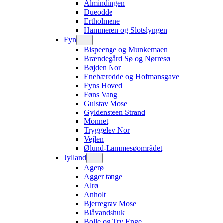
Almindingen
Dueodde
Ertholmene
Hammeren og Slotslyngen
Fyn
Bispeenge og Munkemaen
Brændegård Sø og Nørresø
Bøjden Nor
Enebærodde og Hofmansgave
Fyns Hoved
Føns Vang
Gulstav Mose
Gyldensteen Strand
Monnet
Tryggelev Nor
Vejlen
Ølund-Lammesøområdet
Jylland
Agerø
Agger tange
Alrø
Anholt
Bjerregrav Mose
Blåvandshuk
Bolle og Try Enge