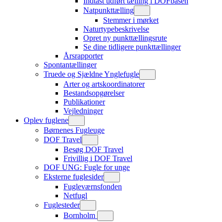
Indtast udført tælling i DOFbasen
Natpunkttælling
Stemmer i mørket
Naturtypebeskrivelse
Opret ny punkttællingsrute
Se dine tidligere punkttællinger
Årsrapporter
Spontantællinger
Truede og Sjældne Ynglefugle
Arter og artskoordinatorer
Bestandsopgørelser
Publikationer
Vejledninger
Oplev fuglene
Børnenes Fugleuge
DOF Travel
Besøg DOF Travel
Frivillig i DOF Travel
DOF UNG: Fugle for unge
Eksterne fuglesider
Fugleværnsfonden
Netfugl
Fuglesteder
Bornholm