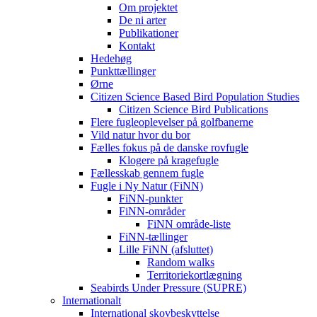
Om projektet
De ni arter
Publikationer
Kontakt
Hedehøg
Punkttællinger
Ørne
Citizen Science Based Bird Population Studies
Citizen Science Bird Publications
Flere fugleoplevelser på golfbanerne
Vild natur hvor du bor
Fælles fokus på de danske rovfugle
Klogere på kragefugle
Fællesskab gennem fugle
Fugle i Ny Natur (FiNN)
FiNN-punkter
FiNN-områder
FiNN område-liste
FiNN-tællinger
Lille FiNN (afsluttet)
Random walks
Territoriekortlægning
Seabirds Under Pressure (SUPRE)
Internationalt
International skovbeskyttelse