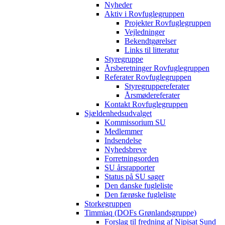
Nyheder
Aktiv i Rovfuglegruppen
Projekter Rovfuglegruppen
Vejledninger
Bekendtgørelser
Links til litteratur
Styregruppe
Årsberetninger Rovfuglegruppen
Referater Rovfuglegruppen
Styregruppereferater
Årsmødereferater
Kontakt Rovfuglegruppen
Sjældenhedsudvalget
Kommissorium SU
Medlemmer
Indsendelse
Nyhedsbreve
Forretningsorden
SU årsrapporter
Status på SU sager
Den danske fugleliste
Den færøske fugleliste
Storkegruppen
Timmiaq (DOFs Grønlandsgruppe)
Forslag til fredning af Nipisat Sund