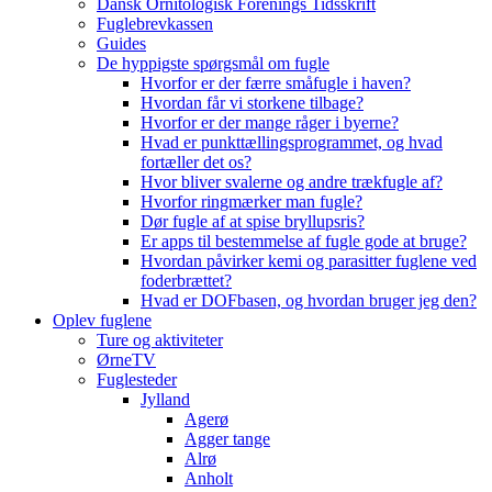
Dansk Ornitologisk Forenings Tidsskrift
Fuglebrevkassen
Guides
De hyppigste spørgsmål om fugle
Hvorfor er der færre småfugle i haven?
Hvordan får vi storkene tilbage?
Hvorfor er der mange råger i byerne?
Hvad er punkttællingsprogrammet, og hvad
fortæller det os?
Hvor bliver svalerne og andre trækfugle af?
Hvorfor ringmærker man fugle?
Dør fugle af at spise bryllupsris?
Er apps til bestemmelse af fugle gode at bruge?
Hvordan påvirker kemi og parasitter fuglene ved
foderbrættet?
Hvad er DOFbasen, og hvordan bruger jeg den?
Oplev fuglene
Ture og aktiviteter
ØrneTV
Fuglesteder
Jylland
Agerø
Agger tange
Alrø
Anholt