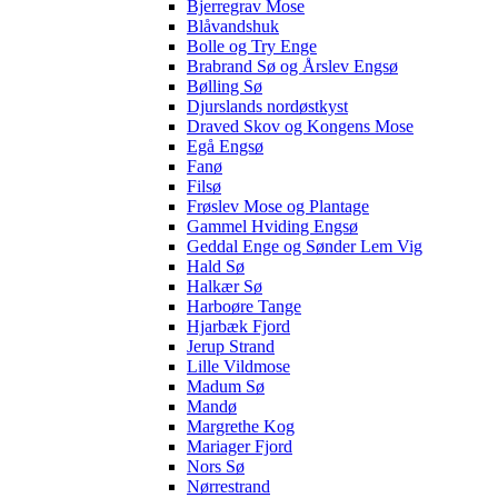
Bjerregrav Mose
Blåvandshuk
Bolle og Try Enge
Brabrand Sø og Årslev Engsø
Bølling Sø
Djurslands nordøstkyst
Draved Skov og Kongens Mose
Egå Engsø
Fanø
Filsø
Frøslev Mose og Plantage
Gammel Hviding Engsø
Geddal Enge og Sønder Lem Vig
Hald Sø
Halkær Sø
Harboøre Tange
Hjarbæk Fjord
Jerup Strand
Lille Vildmose
Madum Sø
Mandø
Margrethe Kog
Mariager Fjord
Nors Sø
Nørrestrand