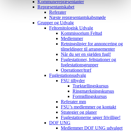
Kommunerepræsentanter
Repræsentantskabet
Referater
Næste repræsentantskabsmøde
Grupper og Udvalg
Feltornitologisk Udvalg
Kommissorium Feltud
Medlemmer
Retningslinjer for annoncering og
tilmeldinger til arrangementer
Når du ser en sjælden fugl!
Fuglestationer, feltstationer og
fuglestationsgrupper
Operationer/træf
Fuglestationsudvalg
FSU tilbyder
Træktællingskursus
Ringmærkningskursus
Formidlingskursus
Referater mm
FSU’s medlemmer og kontakt
Strategier og planer
Fuglestationerne søger frivillige!
DOF UNG
Medlemmer DOF UNG udvalget