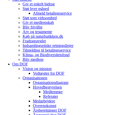
Giv et enkelt bidrag
Støt hver måned
Afmeld betalingsservice
Støt som virksomhed
Giv et medlemskab
Bliv frivillig
Arv og testamente
Køb på naturbutikken.dk
Fradragsregler
Indsamlingsetiske retningslinjer
Tilmelding til betalingsservice
Klima- og Biodiversitetsfond
Bliv medlem
Om DOF
Vision og mission
Vedtægter for DOF
Organisationen
Organisationsdiagram
Hovedbestyrelsen
Medlemmer
Referater
Medarbejdere
Overenskomst
Årsberetninger DOF
Årsregnskaber DOF