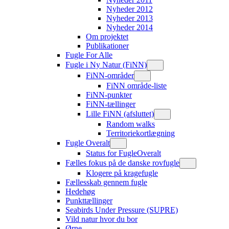
Nyheder 2012
Nyheder 2013
Nyheder 2014
Om projektet
Publikationer
Fugle For Alle
Fugle i Ny Natur (FiNN)
FiNN-områder
FiNN område-liste
FiNN-punkter
FiNN-tællinger
Lille FiNN (afsluttet)
Random walks
Territoriekortlægning
Fugle Overalt
Status for FugleOveralt
Fælles fokus på de danske rovfugle
Klogere på kragefugle
Fællesskab gennem fugle
Hedehøg
Punkttællinger
Seabirds Under Pressure (SUPRE)
Vild natur hvor du bor
Ørne