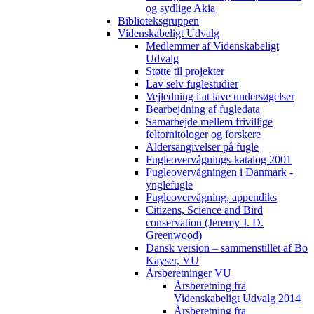
og sydlige Akia
Biblioteksgruppen
Videnskabeligt Udvalg
Medlemmer af Videnskabeligt
Udvalg
Støtte til projekter
Lav selv fuglestudier
Vejledning i at lave undersøgelser
Bearbejdning af fugledata
Samarbejde mellem frivillige
feltornitologer og forskere
Aldersangivelser på fugle
Fugleovervågnings-katalog 2001
Fugleovervågningen i Danmark -
ynglefugle
Fugleovervågning, appendiks
Citizens, Science and Bird
conservation (Jeremy J. D.
Greenwood)
Dansk version – sammenstillet af Bo
Kayser, VU
Årsberetninger VU
Årsberetning fra
Videnskabeligt Udvalg 2014
Årsberetning fra