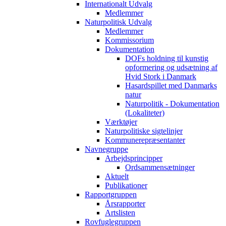
Internationalt Udvalg
Medlemmer
Naturpolitisk Udvalg
Medlemmer
Kommissorium
Dokumentation
DOFs holdning til kunstig
opformering og udsætning af
Hvid Stork i Danmark
Hasardspillet med Danmarks
natur
Naturpolitik - Dokumentation
(Lokaliteter)
Værktøjer
Naturpolitiske sigtelinjer
Kommunerepræsentanter
Navnegruppe
Arbejdsprincipper
Ordsammensætninger
Aktuelt
Publikationer
Rapportgruppen
Årsrapporter
Artslisten
Rovfuglegruppen