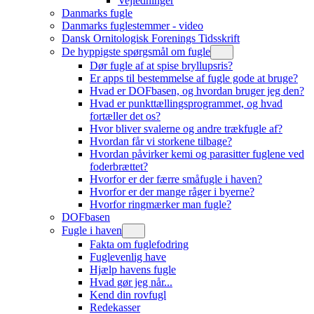
Vejledninger
Danmarks fugle
Danmarks fuglestemmer - video
Dansk Ornitologisk Forenings Tidsskrift
De hyppigste spørgsmål om fugle
Dør fugle af at spise bryllupsris?
Er apps til bestemmelse af fugle gode at bruge?
Hvad er DOFbasen, og hvordan bruger jeg den?
Hvad er punkttællingsprogrammet, og hvad
fortæller det os?
Hvor bliver svalerne og andre trækfugle af?
Hvordan får vi storkene tilbage?
Hvordan påvirker kemi og parasitter fuglene ved
foderbrættet?
Hvorfor er der færre småfugle i haven?
Hvorfor er der mange råger i byerne?
Hvorfor ringmærker man fugle?
DOFbasen
Fugle i haven
Fakta om fuglefodring
Fuglevenlig have
Hjælp havens fugle
Hvad gør jeg når...
Kend din rovfugl
Redekasser