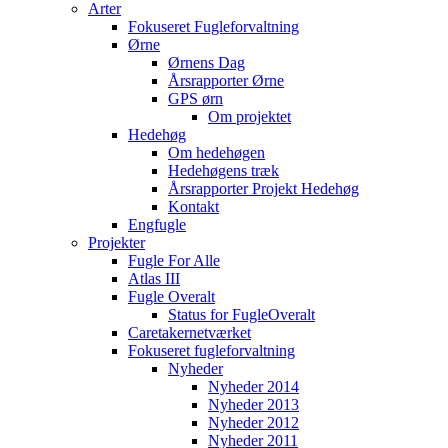
Arter
Fokuseret Fugleforvaltning
Ørne
Ørnens Dag
Årsrapporter Ørne
GPS ørn
Om projektet
Hedehøg
Om hedehøgen
Hedehøgens træk
Årsrapporter Projekt Hedehøg
Kontakt
Engfugle
Projekter
Fugle For Alle
Atlas III
Fugle Overalt
Status for FugleOveralt
Caretakernetværket
Fokuseret fugleforvaltning
Nyheder
Nyheder 2014
Nyheder 2013
Nyheder 2012
Nyheder 2011