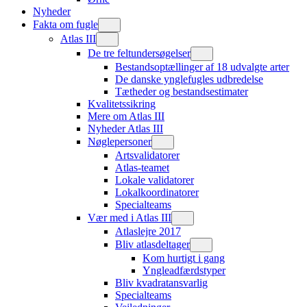
Nyheder
Fakta om fugle
Atlas III
De tre feltundersøgelser
Bestandsoptællinger af 18 udvalgte arter
De danske ynglefugles udbredelse
Tætheder og bestandsestimater
Kvalitetssikring
Mere om Atlas III
Nyheder Atlas III
Nøglepersoner
Artsvalidatorer
Atlas-teamet
Lokale validatorer
Lokalkoordinatorer
Specialteams
Vær med i Atlas III
Atlaslejre 2017
Bliv atlasdeltager
Kom hurtigt i gang
Yngleadfærdstyper
Bliv kvadratansvarlig
Specialteams