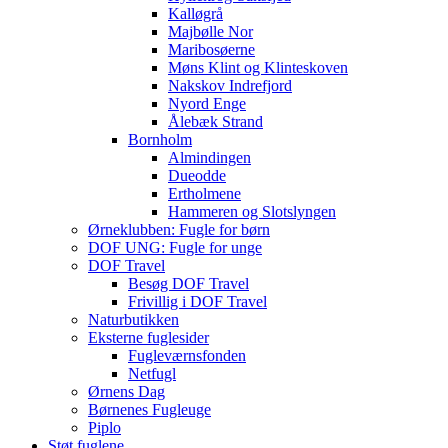
Kalløgrå
Majbølle Nor
Maribosøerne
Møns Klint og Klinteskoven
Nakskov Indrefjord
Nyord Enge
Ålebæk Strand
Bornholm
Almindingen
Dueodde
Ertholmene
Hammeren og Slotslyngen
Ørneklubben: Fugle for børn
DOF UNG: Fugle for unge
DOF Travel
Besøg DOF Travel
Frivillig i DOF Travel
Naturbutikken
Eksterne fuglesider
Fugleværnsfonden
Netfugl
Ørnens Dag
Børnenes Fugleuge
Piplo
Støt fuglene