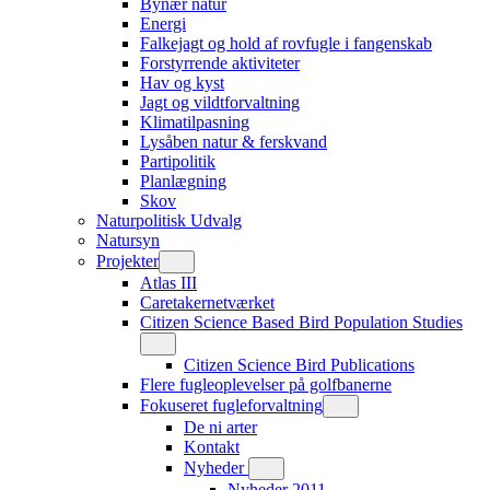
Bynær natur
Energi
Falkejagt og hold af rovfugle i fangenskab
Forstyrrende aktiviteter
Hav og kyst
Jagt og vildtforvaltning
Klimatilpasning
Lysåben natur & ferskvand
Partipolitik
Planlægning
Skov
Naturpolitisk Udvalg
Natursyn
Projekter
Atlas III
Caretakernetværket
Citizen Science Based Bird Population Studies
Citizen Science Bird Publications
Flere fugleoplevelser på golfbanerne
Fokuseret fugleforvaltning
De ni arter
Kontakt
Nyheder
Nyheder 2011