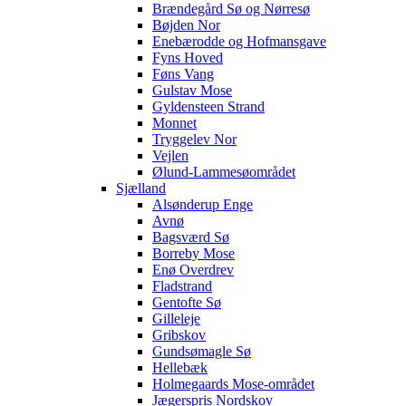
Brændegård Sø og Nørresø
Bøjden Nor
Enebærodde og Hofmansgave
Fyns Hoved
Føns Vang
Gulstav Mose
Gyldensteen Strand
Monnet
Tryggelev Nor
Vejlen
Ølund-Lammesøområdet
Sjælland
Alsønderup Enge
Avnø
Bagsværd Sø
Borreby Mose
Enø Overdrev
Fladstrand
Gentofte Sø
Gilleleje
Gribskov
Gundsømagle Sø
Hellebæk
Holmegaards Mose-området
Jægerspris Nordskov