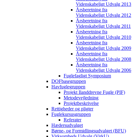
Videnskabeligt Udvalg 2013
Årsberetning fra
Videnskabeligt Udvalg 2012
Årsberetning fra
Videnskabeligt Udvalg 2011
Årsberetning fra
Videnskabeligt Udvalg 2010
Årsberetning fra
Videnskabeligt Udvalg 2009
Årsberetning fra
Videnskabeligt Udvalg 2008
Årsberetning fra
Videnskabeligt Udvalg 2006
Fuglefagligt Symposium
DOFbasegruppen
Havfuglegruppen
Projekt Ilanddrevne Fugle (PIF)
Metodevejledning
Projektbeskrivelse
Rettigheder og pligter
Fuglekursusgruppen
Referater
Hædersudvalget
Børne- og Formidlingsudvalget (BFU)
Virksomheds Udvalg (VirkU)