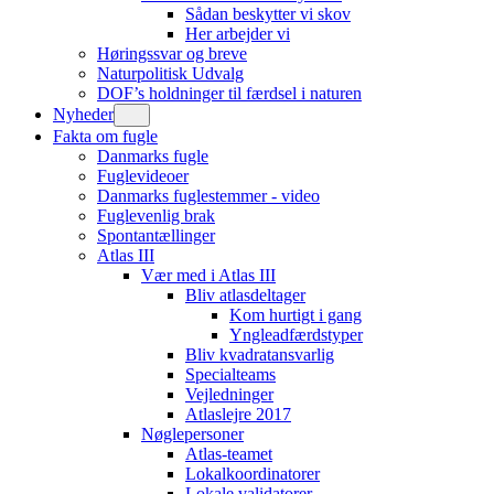
Sådan beskytter vi skov
Her arbejder vi
Høringssvar og breve
Naturpolitisk Udvalg
DOF’s holdninger til færdsel i naturen
Nyheder
Fakta om fugle
Danmarks fugle
Fuglevideoer
Danmarks fuglestemmer - video
Fuglevenlig brak
Spontantællinger
Atlas III
Vær med i Atlas III
Bliv atlasdeltager
Kom hurtigt i gang
Yngleadfærdstyper
Bliv kvadratansvarlig
Specialteams
Vejledninger
Atlaslejre 2017
Nøglepersoner
Atlas-teamet
Lokalkoordinatorer
Lokale validatorer