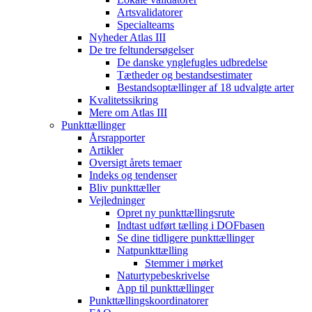
Artsvalidatorer
Specialteams
Nyheder Atlas III
De tre feltundersøgelser
De danske ynglefugles udbredelse
Tætheder og bestandsestimater
Bestandsoptællinger af 18 udvalgte arter
Kvalitetssikring
Mere om Atlas III
Punkttællinger
Årsrapporter
Artikler
Oversigt årets temaer
Indeks og tendenser
Bliv punkttæller
Vejledninger
Opret ny punkttællingsrute
Indtast udført tælling i DOFbasen
Se dine tidligere punkttællinger
Natpunkttælling
Stemmer i mørket
Naturtypebeskrivelse
App til punkttællinger
Punkttællingskoordinatorer