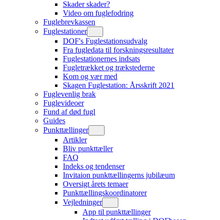
Skader skader?
Video om fuglefodring
Fuglebrevkassen
Fuglestationer
DOF's Fuglestationsudvalg
Fra fugledata til forskningsresultater
Fuglestationernes indsats
Fugletrækket og trækstederne
Kom og vær med
Skagen Fuglestation: Årsskrift 2021
Fuglevenlig brak
Fuglevideoer
Fund af død fugl
Guides
Punkttællinger
Artikler
Bliv punkttæller
FAQ
Indeks og tendenser
Invitaion punkttællingerns jubilæum
Oversigt årets temaer
Punkttællingskoordinatorer
Vejledninger
App til punkttællinger