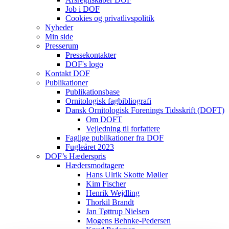
Job i DOF
Cookies og privatlivspolitik
Nyheder
Min side
Presserum
Pressekontakter
DOF's logo
Kontakt DOF
Publikationer
Publikationsbase
Ornitologisk fagbibliografi
Dansk Ornitologisk Forenings Tidsskrift (DOFT)
Om DOFT
Vejledning til forfattere
Faglige publikationer fra DOF
Fugleåret 2023
DOF’s Hæderspris
Hædersmodtagere
Hans Ulrik Skotte Møller
Kim Fischer
Henrik Wejdling
Thorkil Brandt
Jan Tøttrup Nielsen
Mogens Behnke-Pedersen