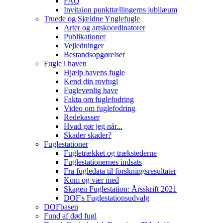
FAQ
Invitaion punkttællingerns jubilæum
Truede og Sjældne Ynglefugle
Arter og artskoordinatorer
Publikationer
Vejledninger
Bestandsopgørelser
Fugle i haven
Hjælp havens fugle
Kend din rovfugl
Fuglevenlig have
Fakta om fuglefodring
Video om fuglefodring
Redekasser
Hvad gør jeg når...
Skader skader?
Fuglestationer
Fugletrækket og trækstederne
Fuglestationernes indsats
Fra fugledata til forskningsresultater
Kom og vær med
Skagen Fuglestation: Årsskrift 2021
DOF's Fuglestationsudvalg
DOFbasen
Fund af død fugl