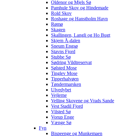
Oldenor og Mjels Sø
Pamhule Skov og Hindemade
Rold Skov
Roshage og Hanstholm Havn
Rømø
Skagen
Skallingen, Langli og Ho Bugt
Skjern Å-dalen
Sneum Engsø
Stavns Fjord
Stubbe Sø
Sødring Vildtreservat
Sølsted Mose
Tinglev Mose
Tipperhalvøen
Tøndermarsken
Ulvedybet
Vejlerne
Velling Skovene og Vrads Sande
Vest Stadil Fjord
Vilsted Sø
Vorup Enge
Vænge Sø
Fyn
Bispeenge og Munkemaen