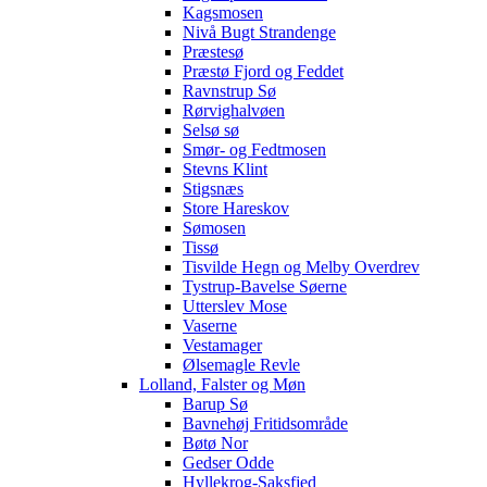
Kagsmosen
Nivå Bugt Strandenge
Præstesø
Præstø Fjord og Feddet
Ravnstrup Sø
Rørvighalvøen
Selsø sø
Smør- og Fedtmosen
Stevns Klint
Stigsnæs
Store Hareskov
Sømosen
Tissø
Tisvilde Hegn og Melby Overdrev
Tystrup-Bavelse Søerne
Utterslev Mose
Vaserne
Vestamager
Ølsemagle Revle
Lolland, Falster og Møn
Barup Sø
Bavnehøj Fritidsområde
Bøtø Nor
Gedser Odde
Hyllekrog-Saksfjed