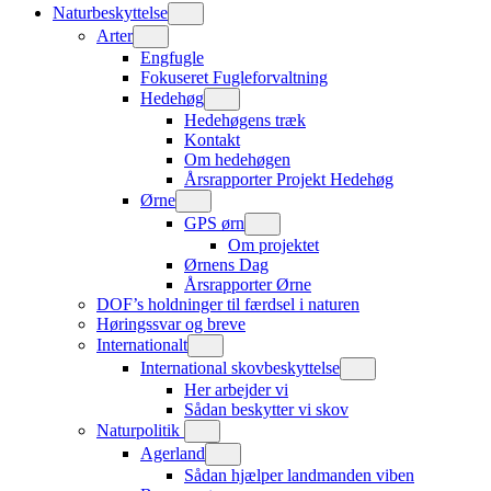
Naturbeskyttelse
Arter
Engfugle
Fokuseret Fugleforvaltning
Hedehøg
Hedehøgens træk
Kontakt
Om hedehøgen
Årsrapporter Projekt Hedehøg
Ørne
GPS ørn
Om projektet
Ørnens Dag
Årsrapporter Ørne
DOF’s holdninger til færdsel i naturen
Høringssvar og breve
Internationalt
International skovbeskyttelse
Her arbejder vi
Sådan beskytter vi skov
Naturpolitik
Agerland
Sådan hjælper landmanden viben