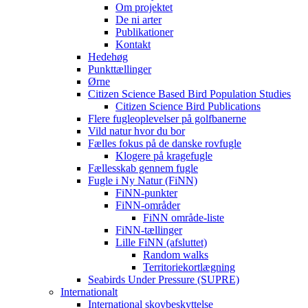
Om projektet
De ni arter
Publikationer
Kontakt
Hedehøg
Punkttællinger
Ørne
Citizen Science Based Bird Population Studies
Citizen Science Bird Publications
Flere fugleoplevelser på golfbanerne
Vild natur hvor du bor
Fælles fokus på de danske rovfugle
Klogere på kragefugle
Fællesskab gennem fugle
Fugle i Ny Natur (FiNN)
FiNN-punkter
FiNN-områder
FiNN område-liste
FiNN-tællinger
Lille FiNN (afsluttet)
Random walks
Territoriekortlægning
Seabirds Under Pressure (SUPRE)
Internationalt
International skovbeskyttelse