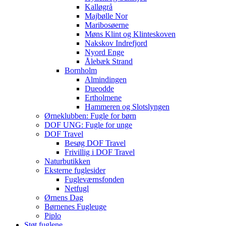
Kalløgrå
Majbølle Nor
Maribosøerne
Møns Klint og Klinteskoven
Nakskov Indrefjord
Nyord Enge
Ålebæk Strand
Bornholm
Almindingen
Dueodde
Ertholmene
Hammeren og Slotslyngen
Ørneklubben: Fugle for børn
DOF UNG: Fugle for unge
DOF Travel
Besøg DOF Travel
Frivillig i DOF Travel
Naturbutikken
Eksterne fuglesider
Fugleværnsfonden
Netfugl
Ørnens Dag
Børnenes Fugleuge
Piplo
Støt fuglene