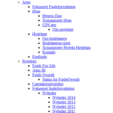
Arter
Fokuseret Fugleforvaltning
Ørne
Ørnens Dag
Årsrapporter Ørne
GPS ørn
Om projektet
Hedehøg
Om hedehøgen
Hedehøgens træk
Årsrapporter Projekt Hedehøg
Kontakt
Engfugle
Projekter
Fugle For Alle
Atlas III
Fugle Overalt
Status for FugleOveralt
Caretakernetværket
Fokuseret fugleforvaltning
Nyheder
Nyheder 2014
Nyheder 2013
Nyheder 2012
Nyheder 2011