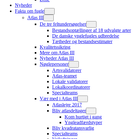
Nyheder
Fakta om fugle
Atlas III
De tre feltundersøgelser
Bestandsoptællinger af 18 udvalgte arter
De danske ynglefugles udbredelse
Tætheder og bestandsestimater
Kvalitetssikring
Mere om Atlas III
Nyheder Atlas III
Nøglepersoner
Artsvalidatorer
Atlas-teamet
Lokale validatorer
Lokalkoordinatorer
Specialteams
Vær med i Atlas III
Atlaslejre 2017
Bliv atlasdeltager
Kom hurtigt i gang
Yngleadfærdstyper
Bliv kvadratansvarlig
Specialteams