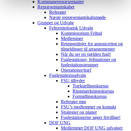
Kommunerepræsentanter
Repræsentantskabet
Referater
Næste repræsentantskabsmøde
Grupper og Udvalg
Feltornitologisk Udvalg
Kommissorium Feltud
Medlemmer
Retningslinjer for annoncering og
tilmeldinger til arrangementer
Når du ser en sjælden fugl!
Fuglestationer, feltstationer og
fuglestationsgrupper
Operationer/træf
Fuglestationsudvalg
FSU tilbyder
Træktællingskursus
Ringmærkningskursus
Formidlingskursus
Referater mm
FSU’s medlemmer og kontakt
Strategier og planer
Fuglestationerne søger frivillige!
DOF UNG
Medlemmer DOF UNG udvalget