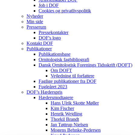
Job i DOF
Cookies og privatlivspolitik
Nyheder
Min side
Presserum
Pressekontakter
DOF's logo
Kontakt DOF
Publikationer
Publikationsbase
Ornitologisk fagbibliografi
Dansk Ornitologisk Forenings Tidsskrift (DOFT)
Om DOFT
Vejledning til forfattere
Faglige publikationer fra DOF
Fugleåret 2023
DOF’s Hæderspris
Hædersmodtagere
Hans Ulrik Skotte Møller
Kim Fischer
Henrik Wejdling
Thorkil Brandt
Jan Tøttrup Nielsen
Mogens Behnke-Pedersen