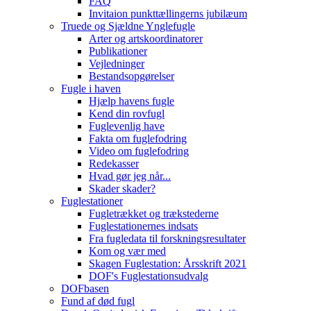
FAQ
Invitaion punkttællingerns jubilæum
Truede og Sjældne Ynglefugle
Arter og artskoordinatorer
Publikationer
Vejledninger
Bestandsopgørelser
Fugle i haven
Hjælp havens fugle
Kend din rovfugl
Fuglevenlig have
Fakta om fuglefodring
Video om fuglefodring
Redekasser
Hvad gør jeg når...
Skader skader?
Fuglestationer
Fugletrækket og trækstederne
Fuglestationernes indsats
Fra fugledata til forskningsresultater
Kom og vær med
Skagen Fuglestation: Årsskrift 2021
DOF's Fuglestationsudvalg
DOFbasen
Fund af død fugl