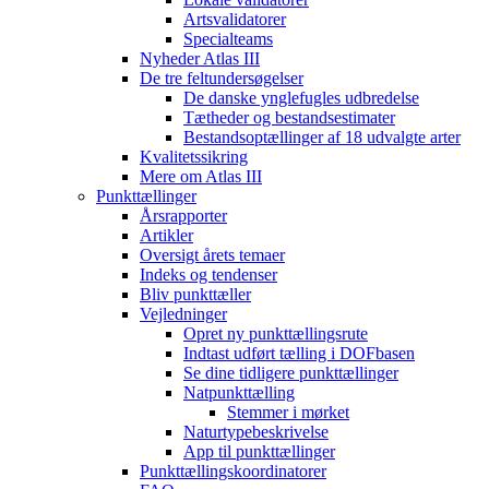
Artsvalidatorer
Specialteams
Nyheder Atlas III
De tre feltundersøgelser
De danske ynglefugles udbredelse
Tætheder og bestandsestimater
Bestandsoptællinger af 18 udvalgte arter
Kvalitetssikring
Mere om Atlas III
Punkttællinger
Årsrapporter
Artikler
Oversigt årets temaer
Indeks og tendenser
Bliv punkttæller
Vejledninger
Opret ny punkttællingsrute
Indtast udført tælling i DOFbasen
Se dine tidligere punkttællinger
Natpunkttælling
Stemmer i mørket
Naturtypebeskrivelse
App til punkttællinger
Punkttællingskoordinatorer