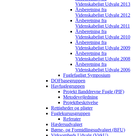
Videnskabeligt Udvalg 2013
Årsberetning fra
Videnskabeligt Udvalg 2012
Årsberetning fra
Videnskabeligt Udvalg 2011
Årsberetning fra
Videnskabeligt Udvalg 2010
Årsberetning fra
Videnskabeligt Udvalg 2009
Årsberetning fra
Videnskabeligt Udvalg 2008
Årsberetning fra
Videnskabeligt Udvalg 2006
Fuglefagligt Symposium
DOFbasegruppen
Havfuglegruppen
Projekt Ilanddrevne Fugle (PIF)
Metodevejledning
Projektbeskrivelse
Rettigheder og pligter
Fuglekursusgruppen
Referater
Hædersudvalget
Børne- og Formidlingsudvalget (BFU)
Virksomheds Udvalg (VirkU)