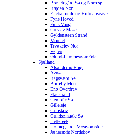
Brændegård Sø og Nørresø
Bøjden Nor
Enebærodde og Hofmansgave
Fyns Hoved
Føns Vang
Gulstav Mose
Gyldensteen Strand
Monnet
Tryggelev Nor
Vejlen
Ølund-Lammesøområdet
Sjælland
Alsønderup Enge
Avnø
Bagsværd Sø
Borreby Mose
Enø Overdrev
Fladstrand
Gentofte Sø
Gilleleje
Gribskov
Gundsømagle Sø
Hellebæk
Holmegaards Mose-området
Jægerspris Nordskov