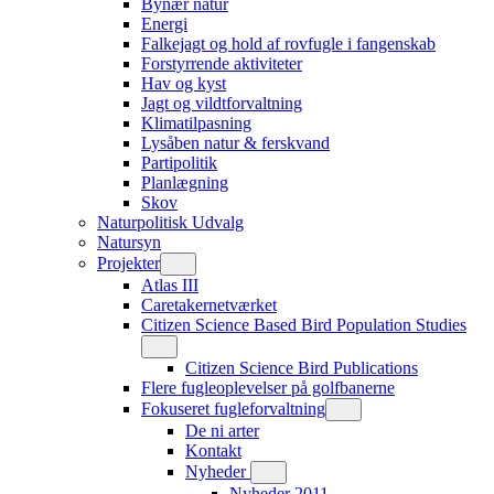
Bynær natur
Energi
Falkejagt og hold af rovfugle i fangenskab
Forstyrrende aktiviteter
Hav og kyst
Jagt og vildtforvaltning
Klimatilpasning
Lysåben natur & ferskvand
Partipolitik
Planlægning
Skov
Naturpolitisk Udvalg
Natursyn
Projekter
Atlas III
Caretakernetværket
Citizen Science Based Bird Population Studies
Citizen Science Bird Publications
Flere fugleoplevelser på golfbanerne
Fokuseret fugleforvaltning
De ni arter
Kontakt
Nyheder
Nyheder 2011