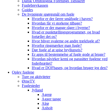
Dansk Ornitologisk Forenings Tidsskrift
Fuglebrevkassen
Guides
De hyppigste spørgsmål om fugle
Hvorfor er der færre småfugle i haven?
Hvordan får vi storkene tilbage?
Hvorfor er der mange råger i byerne?
Hvad er punkttællingsprogrammet, og hvad
fortæller det os?
Hvor bliver svalerne og andre trækfugle af?
Hvorfor ringmærker man fugle?
Dør fugle af at spise bryllupsris?
Er apps til bestemmelse af fugle gode at bruge?
Hvordan påvirker kemi og parasitter fuglene ved
foderbrættet?
Hvad er DOFbasen, og hvordan bruger jeg den?
Oplev fuglene
Ture og aktiviteter
ØrneTV
Fuglesteder
Jylland
Agerø
Agger tange
Alrø
Anholt