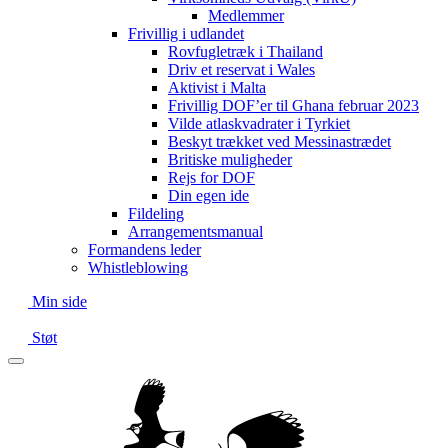
Medlemmer
Frivillig i udlandet
Rovfugletræk i Thailand
Driv et reservat i Wales
Aktivist i Malta
Frivillig DOF’er til Ghana februar 2023
Vilde atlaskvadrater i Tyrkiet
Beskyt trækket ved Messinastrædet
Britiske muligheder
Rejs for DOF
Din egen ide
Fildeling
Arrangementsmanual
Formandens leder
Whistleblowing
Min side
Støt