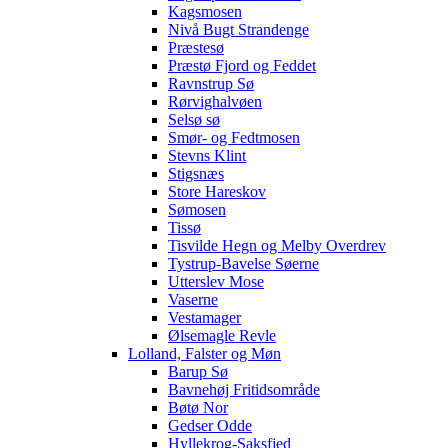
Kagsmosen
Nivå Bugt Strandenge
Præstesø
Præstø Fjord og Feddet
Ravnstrup Sø
Rørvighalvøen
Selsø sø
Smør- og Fedtmosen
Stevns Klint
Stigsnæs
Store Hareskov
Sømosen
Tissø
Tisvilde Hegn og Melby Overdrev
Tystrup-Bavelse Søerne
Utterslev Mose
Vaserne
Vestamager
Ølsemagle Revle
Lolland, Falster og Møn
Barup Sø
Bavnehøj Fritidsområde
Bøtø Nor
Gedser Odde
Hyllekrog-Saksfjed