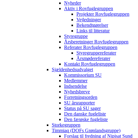
Nyheder
Aktiv i Rovfuglegruppen
Projekter Rovfuglegruppen
Vejledninger
Bekendtgørelser
Links til litteratur
Styregruppe
Årsberetninger Rovfuglegruppen
Referater Rovfuglegruppen
Styregruppereferater
Årsmødereferater
Kontakt Rovfuglegruppen
Sjældenhedsudvalget
Kommissorium SU
Medlemmer
Indsendelse
Nyhedsbreve
Forretningsorden
SU årsrapporter
Status på SU sager
Den danske fugleliste
Den færøske fugleliste
Storkegruppen
Timmiaq (DOFs Grønlandsgruppe)
Forslag til fredning af Nipisat Sund