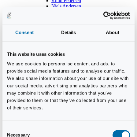
Knud Pedersen
Niels Andersen
Hans Lind
Jens Mikkel Lausten
Tim Andersen
Per Janfelt
Consent
Details
About
Christian Hjorth
Per Ekberg Pedersen
Peter Andersen
Kjeld Hansen
This website uses cookies
Niels Thomas Rosenberg
Benny Gensbøl
We use cookies to personalise content and ads, to
Bent Jakobsen
provide social media features and to analyse our traffic.
Svend Andersen
Bent Wigh
We also share information about your use of our site with
Jens-Kjeld Jensen
our social media, advertising and analytics partners who
Jon Fjeldså
may combine it with other information that you’ve
William Carøe Aarestrup
Erik Mølgaard
provided to them or that they’ve collected from your use
Klaus Malling Olsen
of their services.
Brian Zobbe
Peter Lange
Kurt Due Johansen
Niels Peter Andreasen
Consent
Preben Berg
Necessary
Selection