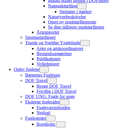
Indtast udført tælling i DOFbasen
Natpunkttælling
Stemmer i mørket
Naturtypebeskrivelse
Opret ny punkttællingsrute
Se dine tidligere punkttællinger
Årsrapporter
Spontantællinger
Truede og Sjældne Ynglefugle
Arter og artskoordinatorer
Bestandsopgørelser
Publikationer
Vejledninger
Oplev fuglene
Børnenes Fugleuge
DOF Travel
Besøg DOF Travel
Frivillig i DOF Travel
DOF UNG: Fugle for unge
Eksterne fuglesider
Fugleværnsfonden
Netfugl
Fuglesteder
Bornholm