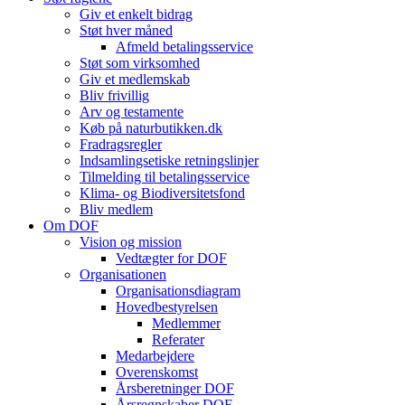
Giv et enkelt bidrag
Støt hver måned
Afmeld betalingsservice
Støt som virksomhed
Giv et medlemskab
Bliv frivillig
Arv og testamente
Køb på naturbutikken.dk
Fradragsregler
Indsamlingsetiske retningslinjer
Tilmelding til betalingsservice
Klima- og Biodiversitetsfond
Bliv medlem
Om DOF
Vision og mission
Vedtægter for DOF
Organisationen
Organisationsdiagram
Hovedbestyrelsen
Medlemmer
Referater
Medarbejdere
Overenskomst
Årsberetninger DOF
Årsregnskaber DOF