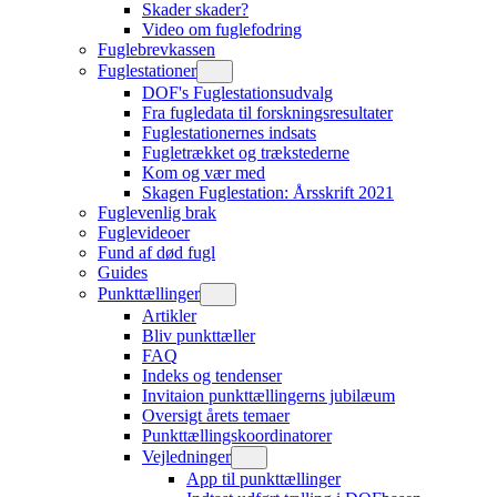
Skader skader?
Video om fuglefodring
Fuglebrevkassen
Fuglestationer
DOF's Fuglestationsudvalg
Fra fugledata til forskningsresultater
Fuglestationernes indsats
Fugletrækket og trækstederne
Kom og vær med
Skagen Fuglestation: Årsskrift 2021
Fuglevenlig brak
Fuglevideoer
Fund af død fugl
Guides
Punkttællinger
Artikler
Bliv punkttæller
FAQ
Indeks og tendenser
Invitaion punkttællingerns jubilæum
Oversigt årets temaer
Punkttællingskoordinatorer
Vejledninger
App til punkttællinger