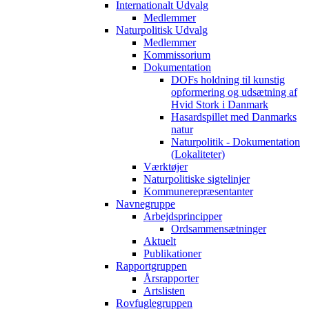
Internationalt Udvalg
Medlemmer
Naturpolitisk Udvalg
Medlemmer
Kommissorium
Dokumentation
DOFs holdning til kunstig
opformering og udsætning af
Hvid Stork i Danmark
Hasardspillet med Danmarks
natur
Naturpolitik - Dokumentation
(Lokaliteter)
Værktøjer
Naturpolitiske sigtelinjer
Kommunerepræsentanter
Navnegruppe
Arbejdsprincipper
Ordsammensætninger
Aktuelt
Publikationer
Rapportgruppen
Årsrapporter
Artslisten
Rovfuglegruppen