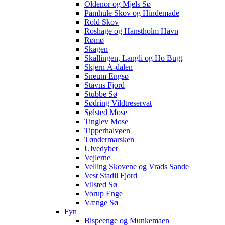
Oldenor og Mjels Sø
Pamhule Skov og Hindemade
Rold Skov
Roshage og Hanstholm Havn
Rømø
Skagen
Skallingen, Langli og Ho Bugt
Skjern Å-dalen
Sneum Engsø
Stavns Fjord
Stubbe Sø
Sødring Vildtreservat
Sølsted Mose
Tinglev Mose
Tipperhalvøen
Tøndermarsken
Ulvedybet
Vejlerne
Velling Skovene og Vrads Sande
Vest Stadil Fjord
Vilsted Sø
Vorup Enge
Vænge Sø
Fyn
Bispeenge og Munkemaen