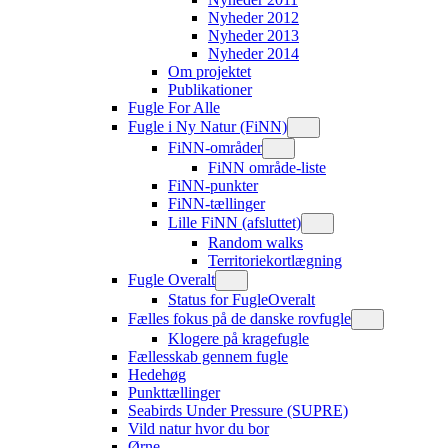
Nyheder 2012
Nyheder 2013
Nyheder 2014
Om projektet
Publikationer
Fugle For Alle
Fugle i Ny Natur (FiNN)
FiNN-områder
FiNN område-liste
FiNN-punkter
FiNN-tællinger
Lille FiNN (afsluttet)
Random walks
Territoriekortlægning
Fugle Overalt
Status for FugleOveralt
Fælles fokus på de danske rovfugle
Klogere på kragefugle
Fællesskab gennem fugle
Hedehøg
Punkttællinger
Seabirds Under Pressure (SUPRE)
Vild natur hvor du bor
Ørne