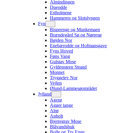
Almindingen
Dueodde
Ertholmene
Hammeren og Slotslyngen
Fyn
Bispeenge og Munkemaen
Brændegård Sø og Nørresø
Bøjden Nor
Enebærodde og Hofmansgave
Fyns Hoved
Føns Vang
Gulstav Mose
Gyldensteen Strand
Monnet
Tryggelev Nor
Vejlen
Ølund-Lammesøområdet
Jylland
Agerø
Agger tange
Alrø
Anholt
Bjerregrav Mose
Blåvandshuk
Bolle og Try Enge