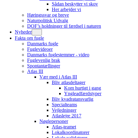
Sådan beskytter vi skov
Her arbejder vi
Høringssvar og breve
Naturpolitisk Udvalg
DOF’s holdninger til færdsel i naturen
Nyheder
Fakta om fugle
Danmarks fugle
Fuglevideoer
Danmarks fuglestemmer - video
Fuglevenlig brak
Spontantællinger
Atlas III
Vær med i Atlas III
Bliv atlasdeltager
Kom hurtigt i gang
Yngleadfærdstyper
Bliv kvadratansvarlig
Specialteams
Vejledninger
Atlaslejre 2017
Nøglepersoner
Atlas-teamet
Lokalkoordinatorer
Lokale validatorer