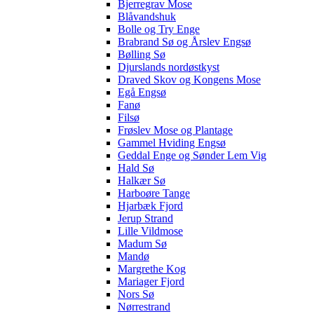
Bjerregrav Mose
Blåvandshuk
Bolle og Try Enge
Brabrand Sø og Årslev Engsø
Bølling Sø
Djurslands nordøstkyst
Draved Skov og Kongens Mose
Egå Engsø
Fanø
Filsø
Frøslev Mose og Plantage
Gammel Hviding Engsø
Geddal Enge og Sønder Lem Vig
Hald Sø
Halkær Sø
Harboøre Tange
Hjarbæk Fjord
Jerup Strand
Lille Vildmose
Madum Sø
Mandø
Margrethe Kog
Mariager Fjord
Nors Sø
Nørrestrand