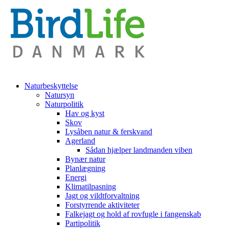
Naturbeskyttelse
Natursyn
Naturpolitik
Hav og kyst
Skov
Lysåben natur & ferskvand
Agerland
Sådan hjælper landmanden viben
Bynær natur
Planlægning
Energi
Klimatilpasning
Jagt og vildtforvaltning
Forstyrrende aktiviteter
Falkejagt og hold af rovfugle i fangenskab
Partipolitik