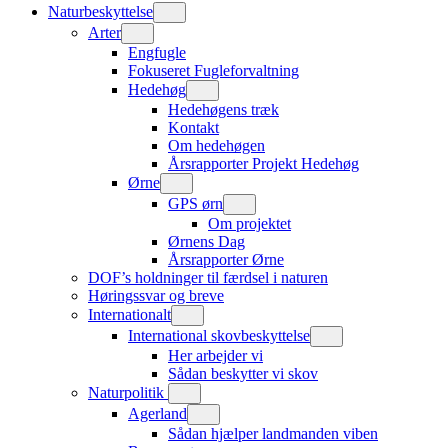
Naturbeskyttelse
Arter
Engfugle
Fokuseret Fugleforvaltning
Hedehøg
Hedehøgens træk
Kontakt
Om hedehøgen
Årsrapporter Projekt Hedehøg
Ørne
GPS ørn
Om projektet
Ørnens Dag
Årsrapporter Ørne
DOF’s holdninger til færdsel i naturen
Høringssvar og breve
Internationalt
International skovbeskyttelse
Her arbejder vi
Sådan beskytter vi skov
Naturpolitik
Agerland
Sådan hjælper landmanden viben