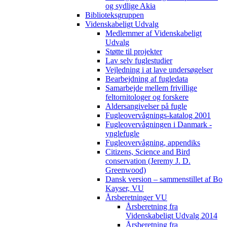
og sydlige Akia
Biblioteksgruppen
Videnskabeligt Udvalg
Medlemmer af Videnskabeligt
Udvalg
Støtte til projekter
Lav selv fuglestudier
Vejledning i at lave undersøgelser
Bearbejdning af fugledata
Samarbejde mellem frivillige
feltornitologer og forskere
Aldersangivelser på fugle
Fugleovervågnings-katalog 2001
Fugleovervågningen i Danmark -
ynglefugle
Fugleovervågning, appendiks
Citizens, Science and Bird
conservation (Jeremy J. D.
Greenwood)
Dansk version – sammenstillet af Bo
Kayser, VU
Årsberetninger VU
Årsberetning fra
Videnskabeligt Udvalg 2014
Årsberetning fra