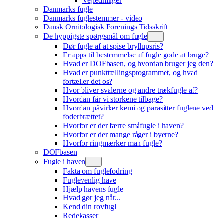
Vejledninger
Danmarks fugle
Danmarks fuglestemmer - video
Dansk Ornitologisk Forenings Tidsskrift
De hyppigste spørgsmål om fugle
Dør fugle af at spise bryllupsris?
Er apps til bestemmelse af fugle gode at bruge?
Hvad er DOFbasen, og hvordan bruger jeg den?
Hvad er punkttællingsprogrammet, og hvad
fortæller det os?
Hvor bliver svalerne og andre trækfugle af?
Hvordan får vi storkene tilbage?
Hvordan påvirker kemi og parasitter fuglene ved
foderbrættet?
Hvorfor er der færre småfugle i haven?
Hvorfor er der mange råger i byerne?
Hvorfor ringmærker man fugle?
DOFbasen
Fugle i haven
Fakta om fuglefodring
Fuglevenlig have
Hjælp havens fugle
Hvad gør jeg når...
Kend din rovfugl
Redekasser