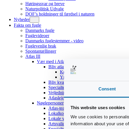
Høringssvar og breve
Naturpolitisk Udvalg
DOF’s holdninger til færdsel i naturen
Nyheder
Fakta om fugle
Danmarks fugle
Fuglevideoer
Danmarks fuglestemmer - video
Fuglevenlig brak
Spontantællinger
Atlas III
Vær med i Atlas III
Bliv atlasdeltager
Kom hurtigt i gang
Yngleadfærdstyper
Bliv kvadratansvarlig
Specialteams
Consent
Vejledninger
Atlaslejre 2017
Nøglepersoner
This website uses cookies
Atlas-teamet
Lokalkoordinatorer
We use cookies to personalis
Lokale validatorer
information about your use of
Artsvalidatorer
Specialteams