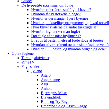
Guides
De hyppigste spørgsmål om fugle
Hvorfor er der færre småfugle i haven?
Hvordan får vi storkene tilbage?
Hvorfor er der mange råger i byerne?
Hvad er punkttællingsprogrammet, og hvad fortæll
Hvor bliver svalerne og andre trækfugle af?
Hvorfor ringmærker man fugle?
Dør fugle af at spise bryllupsris?
Er apps til bestemmelse af fugle gode at bruge?
Hvordan påvirker kemi og parasitter fuglene ved f
Hvad er DOFbasen, og hvordan bruger jeg den?
Oplev fuglene
Ture og aktiviteter
ØrneTV
Fuglesteder
Jylland
Agerø
Agger tange
Alrø
Anholt
Bjerregrav Mose
Blåvandshuk
Bolle og Try Enge
Brabrand Sø og Årslev Engsø