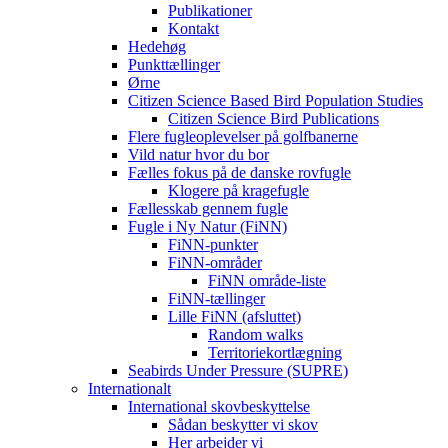
Publikationer
Kontakt
Hedehøg
Punkttællinger
Ørne
Citizen Science Based Bird Population Studies
Citizen Science Bird Publications
Flere fugleoplevelser på golfbanerne
Vild natur hvor du bor
Fælles fokus på de danske rovfugle
Klogere på kragefugle
Fællesskab gennem fugle
Fugle i Ny Natur (FiNN)
FiNN-punkter
FiNN-områder
FiNN område-liste
FiNN-tællinger
Lille FiNN (afsluttet)
Random walks
Territoriekortlægning
Seabirds Under Pressure (SUPRE)
Internationalt
International skovbeskyttelse
Sådan beskytter vi skov
Her arbejder vi