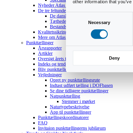
other information that you’ve
Nyheder Atlas III
De tre feltundersøgelser
Consent
De danske ynglefugles udbredelse
Tætheder og bestandsestimater
Necessary
Selection
Bestandsoptællinger af 18 udvalgte arter
Kvalitetssikring
Mere om Atlas III
Punkttællinger
Årsrapporter
Artikler
Deny
Oversigt årets temaer
Indeks og tendenser
Bliv punkttæller
Vejledninger
Opret ny punkttællingsrute
Indtast udført tælling i DOFbasen
Se dine tidligere punkttællinger
Natpunkttælling
Stemmer i mørket
Naturtypebeskrivelse
App til punkttællinger
Punkttællingskoordinatorer
FAQ
Invitaion punkttællingerns jubilæum