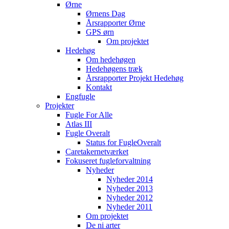
Ørne
Ørnens Dag
Årsrapporter Ørne
GPS ørn
Om projektet
Hedehøg
Om hedehøgen
Hedehøgens træk
Årsrapporter Projekt Hedehøg
Kontakt
Engfugle
Projekter
Fugle For Alle
Atlas III
Fugle Overalt
Status for FugleOveralt
Caretakernetværket
Fokuseret fugleforvaltning
Nyheder
Nyheder 2014
Nyheder 2013
Nyheder 2012
Nyheder 2011
Om projektet
De ni arter