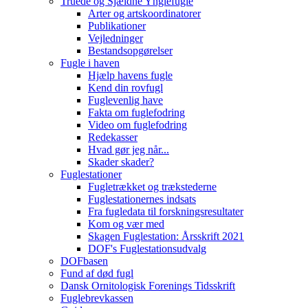
Truede og Sjældne Ynglefugle
Arter og artskoordinatorer
Publikationer
Vejledninger
Bestandsopgørelser
Fugle i haven
Hjælp havens fugle
Kend din rovfugl
Fuglevenlig have
Fakta om fuglefodring
Video om fuglefodring
Redekasser
Hvad gør jeg når...
Skader skader?
Fuglestationer
Fugletrækket og trækstederne
Fuglestationernes indsats
Fra fugledata til forskningsresultater
Kom og vær med
Skagen Fuglestation: Årsskrift 2021
DOF's Fuglestationsudvalg
DOFbasen
Fund af død fugl
Dansk Ornitologisk Forenings Tidsskrift
Fuglebrevkassen