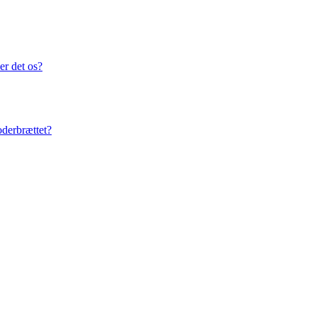
er det os?
oderbrættet?