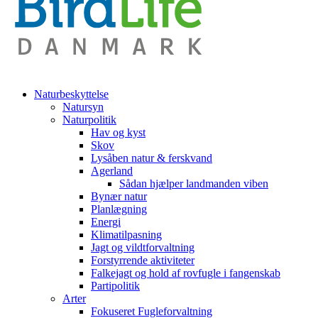
Naturbeskyttelse
Natursyn
Naturpolitik
Hav og kyst
Skov
Lysåben natur & ferskvand
Agerland
Sådan hjælper landmanden viben
Bynær natur
Planlægning
Energi
Klimatilpasning
Jagt og vildtforvaltning
Forstyrrende aktiviteter
Falkejagt og hold af rovfugle i fangenskab
Partipolitik
Arter
Fokuseret Fugleforvaltning