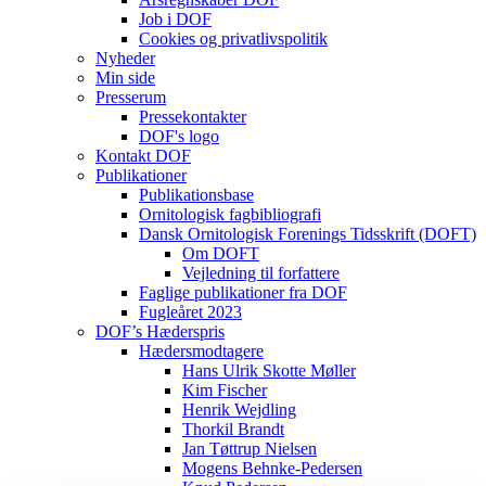
Job i DOF
Cookies og privatlivspolitik
Nyheder
Min side
Presserum
Pressekontakter
DOF's logo
Kontakt DOF
Publikationer
Publikationsbase
Ornitologisk fagbibliografi
Dansk Ornitologisk Forenings Tidsskrift (DOFT)
Om DOFT
Vejledning til forfattere
Faglige publikationer fra DOF
Fugleåret 2023
DOF’s Hæderspris
Hædersmodtagere
Hans Ulrik Skotte Møller
Kim Fischer
Henrik Wejdling
Thorkil Brandt
Jan Tøttrup Nielsen
Mogens Behnke-Pedersen