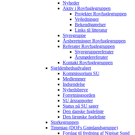
Nyheder
Aktiv i Rovfuglegruppen
Projekter Rovfuglegruppen
Vejledninger
Bekendtgørelser
Links til litteratur
Styregruppe
Årsberetninger Rovfuglegruppen
Referater Rovfuglegruppen
Styregruppereferater
Årsmødereferater
Kontakt Rovfuglegruppen
Sjældenhedsudvalget
Kommissorium SU
Medlemmer
Indsendelse
Nyhedsbreve
Forretningsorden
SU årsrapporter
Status på SU sager
Den danske fugleliste
Den færøske fugleliste
Storkegruppen
Timmiaq (DOFs Grønlandsgruppe)
Forslag til fredning af Nipisat Sund