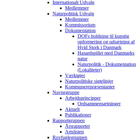
Internationalt Udvalg
Medlemmer
Naturpolitisk Udvalg
Medlemmer
Kommissorium
Dokumentation
DOFs holdning til kunstig
opformering og udsætning af
Hvid Stork i Danmark
Hasardspillet med Danmarks
natur
Naturpolitik - Dokumentation
(Lokaliteter)
Værktøjer
Naturpolitiske sigtelinjer
Kommunerepræsentanter
Navnegruppe
Arbejdsprincipper
Ordsammensætninger
Aktuelt
Publikationer
Rapportgruppen
Årsrapporter
Artslisten
Rovfuglegruppen