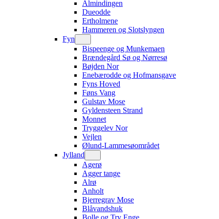
Almindingen
Dueodde
Ertholmene
Hammeren og Slotslyngen
Fyn
Bispeenge og Munkemaen
Brændegård Sø og Nørresø
Bøjden Nor
Enebærodde og Hofmansgave
Fyns Hoved
Føns Vang
Gulstav Mose
Gyldensteen Strand
Monnet
Tryggelev Nor
Vejlen
Ølund-Lammesøområdet
Jylland
Agerø
Agger tange
Alrø
Anholt
Bjerregrav Mose
Blåvandshuk
Bolle og Try Enge