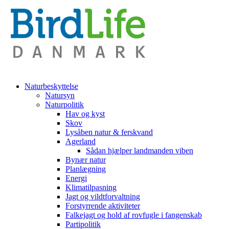
Naturbeskyttelse
Natursyn
Naturpolitik
Hav og kyst
Skov
Lysåben natur & ferskvand
Agerland
Sådan hjælper landmanden viben
Bynær natur
Planlægning
Energi
Klimatilpasning
Jagt og vildtforvaltning
Forstyrrende aktiviteter
Falkejagt og hold af rovfugle i fangenskab
Partipolitik