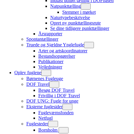
Indtast udført tælling i DOFbasen
Natpunkttælling
Stemmer i mørket
Naturtypebeskrivelse
Opret ny punkttællingsrute
Se dine tidligere punkttællinger
Årsrapporter
Spontantællinger
Truede og Sjældne Ynglefugle
Arter og artskoordinatorer
Bestandsopgørelser
Publikationer
Vejledninger
Oplev fuglene
Børnenes Fugleuge
DOF Travel
Besøg DOF Travel
Frivillig i DOF Travel
DOF UNG: Fugle for unge
Eksterne fuglesider
Fugleværnsfonden
Netfugl
Fuglesteder
Bornholm