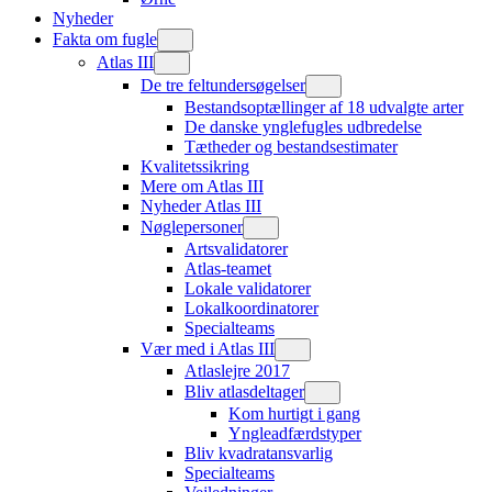
Nyheder
Fakta om fugle
Atlas III
De tre feltundersøgelser
Bestandsoptællinger af 18 udvalgte arter
De danske ynglefugles udbredelse
Tætheder og bestandsestimater
Kvalitetssikring
Mere om Atlas III
Nyheder Atlas III
Nøglepersoner
Artsvalidatorer
Atlas-teamet
Lokale validatorer
Lokalkoordinatorer
Specialteams
Vær med i Atlas III
Atlaslejre 2017
Bliv atlasdeltager
Kom hurtigt i gang
Yngleadfærdstyper
Bliv kvadratansvarlig
Specialteams