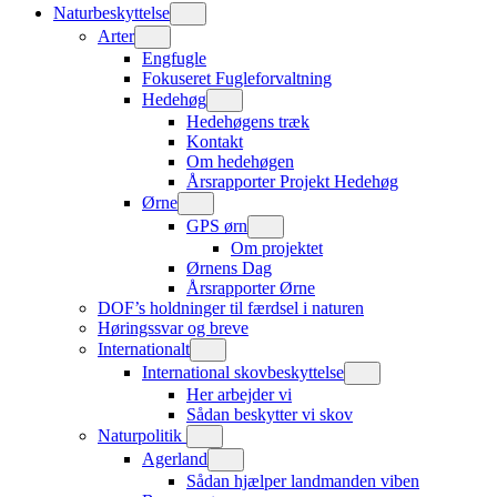
Naturbeskyttelse
Arter
Engfugle
Fokuseret Fugleforvaltning
Hedehøg
Hedehøgens træk
Kontakt
Om hedehøgen
Årsrapporter Projekt Hedehøg
Ørne
GPS ørn
Om projektet
Ørnens Dag
Årsrapporter Ørne
DOF’s holdninger til færdsel i naturen
Høringssvar og breve
Internationalt
International skovbeskyttelse
Her arbejder vi
Sådan beskytter vi skov
Naturpolitik
Agerland
Sådan hjælper landmanden viben