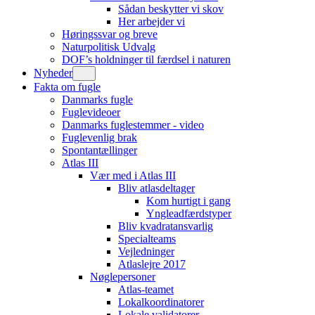
Sådan beskytter vi skov
Her arbejder vi
Høringssvar og breve
Naturpolitisk Udvalg
DOF’s holdninger til færdsel i naturen
Nyheder
Fakta om fugle
Danmarks fugle
Fuglevideoer
Danmarks fuglestemmer - video
Fuglevenlig brak
Spontantællinger
Atlas III
Vær med i Atlas III
Bliv atlasdeltager
Kom hurtigt i gang
Yngleadfærdstyper
Bliv kvadratansvarlig
Specialteams
Vejledninger
Atlaslejre 2017
Nøglepersoner
Atlas-teamet
Lokalkoordinatorer
Lokale validatorer