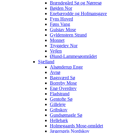
Brændegård Sø og Nørresø
Bøjden Nor
Enebærodde og Hofmansgave
Fyns Hoved
Føns Vang
Gulstav Mose
Gyldensteen Strand
Monnet
Tryggelev Nor
Vejlen
Ølund-Lammesøområdet
Sjælland
Alsønderup Enge
Avnø
Bagsværd Sø
Borreby Mose
Enø Overdrev
Fladstrand
Gentofte Sø
Gilleleje
Gribskov
Gundsømagle Sø
Hellebæk
Holmegaards Mose-området
Jægerspris Nordskov