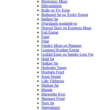
Bjerregrav Mose
Blåvandshuk
Bolle og Try Enge
Brabrand Sø og Årslev Engsø
Bølling Sø
Djurslands nordøstkyst
Draved Skov og Kongens Mose
Egå Engsø
Fanø
Filsø
Frøslev Mose og Plantage
Gammel Hviding Engsø
Geddal Enge og Sønder Lem Vig
Hald Sø
Halkær Sø
Harboøre Tange
Hjarbæk Fjord
Jerup Strand
Lille Vildmose
Madum Sø
Mandø
Margrethe Kog
Mariager Fjord
Nors Sø
Nørrestrand