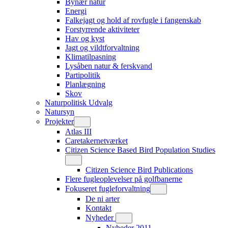
Bynær natur
Energi
Falkejagt og hold af rovfugle i fangenskab
Forstyrrende aktiviteter
Hav og kyst
Jagt og vildtforvaltning
Klimatilpasning
Lysåben natur & ferskvand
Partipolitik
Planlægning
Skov
Naturpolitisk Udvalg
Natursyn
Projekter
Atlas III
Caretakernetværket
Citizen Science Based Bird Population Studies
Citizen Science Bird Publications
Flere fugleoplevelser på golfbanerne
Fokuseret fugleforvaltning
De ni arter
Kontakt
Nyheder
Nyheder 2011