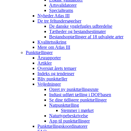
Artsvalidatorer
Specialteams
Nyheder Atlas III
De tre feltundersøgelser
De danske ynglefugles udbredelse
Tætheder og bestandsestimater
Bestandsoptællinger af 18 udvalgte arter
Kvalitetssikring
Mere om Atlas III
Punkttællinger
Årsrapporter
Artikler
Oversigt årets temaer
Indeks og tendenser
Bliv punkttæller
Vejledninger
Opret ny punkttællingsrute
Indtast udført tælling i DOFbasen
Se dine tidligere punkttællinger
Natpunkttælling
Stemmer i mørket
Naturtypebeskrivelse
App til punkttællinger
Punkttællingskoordinatorer