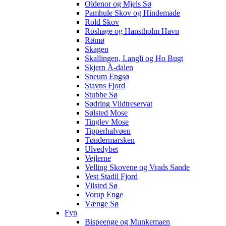
Oldenor og Mjels Sø
Pamhule Skov og Hindemade
Rold Skov
Roshage og Hanstholm Havn
Rømø
Skagen
Skallingen, Langli og Ho Bugt
Skjern Å-dalen
Sneum Engsø
Stavns Fjord
Stubbe Sø
Sødring Vildtreservat
Sølsted Mose
Tinglev Mose
Tipperhalvøen
Tøndermarsken
Ulvedybet
Vejlerne
Velling Skovene og Vrads Sande
Vest Stadil Fjord
Vilsted Sø
Vorup Enge
Vænge Sø
Fyn
Bispeenge og Munkemaen