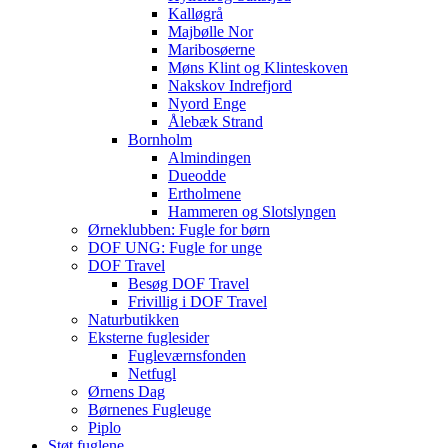
Kalløgrå
Majbølle Nor
Maribosøerne
Møns Klint og Klinteskoven
Nakskov Indrefjord
Nyord Enge
Ålebæk Strand
Bornholm
Almindingen
Dueodde
Ertholmene
Hammeren og Slotslyngen
Ørneklubben: Fugle for børn
DOF UNG: Fugle for unge
DOF Travel
Besøg DOF Travel
Frivillig i DOF Travel
Naturbutikken
Eksterne fuglesider
Fugleværnsfonden
Netfugl
Ørnens Dag
Børnenes Fugleuge
Piplo
Støt fuglene