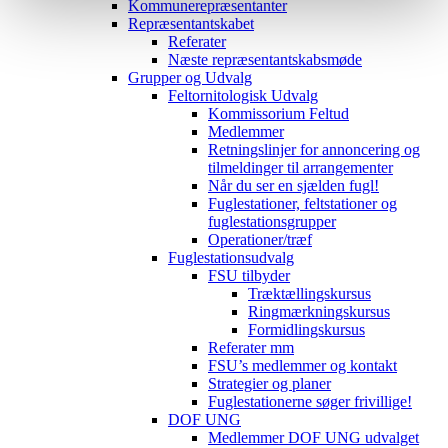
Kommunerepræsentanter
Repræsentantskabet
Referater
Næste repræsentantskabsmøde
Grupper og Udvalg
Feltornitologisk Udvalg
Kommissorium Feltud
Medlemmer
Retningslinjer for annoncering og
tilmeldinger til arrangementer
Når du ser en sjælden fugl!
Fuglestationer, feltstationer og
fuglestationsgrupper
Operationer/træf
Fuglestationsudvalg
FSU tilbyder
Træktællingskursus
Ringmærkningskursus
Formidlingskursus
Referater mm
FSU’s medlemmer og kontakt
Strategier og planer
Fuglestationerne søger frivillige!
DOF UNG
Medlemmer DOF UNG udvalget