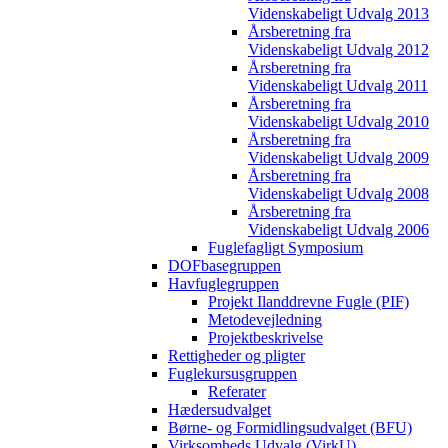
Videnskabeligt Udvalg 2013
Årsberetning fra
Videnskabeligt Udvalg 2012
Årsberetning fra
Videnskabeligt Udvalg 2011
Årsberetning fra
Videnskabeligt Udvalg 2010
Årsberetning fra
Videnskabeligt Udvalg 2009
Årsberetning fra
Videnskabeligt Udvalg 2008
Årsberetning fra
Videnskabeligt Udvalg 2006
Fuglefagligt Symposium
DOFbasegruppen
Havfuglegruppen
Projekt Ilanddrevne Fugle (PIF)
Metodevejledning
Projektbeskrivelse
Rettigheder og pligter
Fuglekursusgruppen
Referater
Hædersudvalget
Børne- og Formidlingsudvalget (BFU)
Virksomheds Udvalg (VirkU)