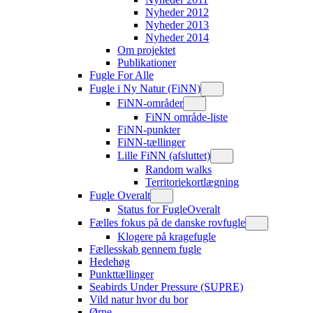
Nyheder 2012
Nyheder 2013
Nyheder 2014
Om projektet
Publikationer
Fugle For Alle
Fugle i Ny Natur (FiNN)
FiNN-områder
FiNN område-liste
FiNN-punkter
FiNN-tællinger
Lille FiNN (afsluttet)
Random walks
Territoriekortlægning
Fugle Overalt
Status for FugleOveralt
Fælles fokus på de danske rovfugle
Klogere på kragefugle
Fællesskab gennem fugle
Hedehøg
Punkttællinger
Seabirds Under Pressure (SUPRE)
Vild natur hvor du bor
Ørne