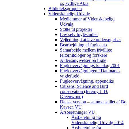
og sydlige Akia
Biblioteksgruppen
Videnskabeligt Udvalg
Medlemmer af Videnskabeligt
Udvalg
Støtte til projekter
Lav selv fuglestudier
Vejledning i at lave undersøgelser
Bearbejdning af fugledata
Samarbejde mellem frivillige
feltornitologer og forskere
Aldersangivelser på fugle
Fugleovervågnings-katalog 2001
Fugleovervågningen i Danmark -
ynglefugle
Fugleovervågning, appendiks
Citizens, Science and Bird
conservation (Jeremy J. D.
Greenwood)
Dansk version – sammenstillet af Bo
Kayser, VU
Årsberetninger VU
Årsberetning fra
Videnskabeligt Udvalg 2014
Årsberetning fra