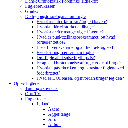
Dansk Ornitologisk Forenings Tidsskrift
Fuglebrevkassen
Guides
De hyppigste spørgsmål om fugle
Hvorfor er der færre småfugle i haven?
Hvordan får vi storkene tilbage?
Hvorfor er der mange råger i byerne?
Hvad er punkttællingsprogrammet, og hvad
fortæller det os?
Hvor bliver svalerne og andre trækfugle af?
Hvorfor ringmærker man fugle?
Dør fugle af at spise bryllupsris?
Er apps til bestemmelse af fugle gode at bruge?
Hvordan påvirker kemi og parasitter fuglene ved
foderbrættet?
Hvad er DOFbasen, og hvordan bruger jeg den?
Oplev fuglene
Ture og aktiviteter
ØrneTV
Fuglesteder
Jylland
Agerø
Agger tange
Alrø
Anholt