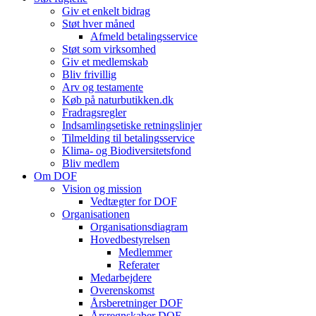
Giv et enkelt bidrag
Støt hver måned
Afmeld betalingsservice
Støt som virksomhed
Giv et medlemskab
Bliv frivillig
Arv og testamente
Køb på naturbutikken.dk
Fradragsregler
Indsamlingsetiske retningslinjer
Tilmelding til betalingsservice
Klima- og Biodiversitetsfond
Bliv medlem
Om DOF
Vision og mission
Vedtægter for DOF
Organisationen
Organisationsdiagram
Hovedbestyrelsen
Medlemmer
Referater
Medarbejdere
Overenskomst
Årsberetninger DOF
Årsregnskaber DOF