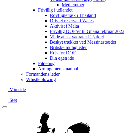
Medlemmer
Frivillig i udlandet
Rovfugletræk i Thailand
Driv et reservat i Wales
Aktivist i Malta
Frivillig DOF’er til Ghana februar 2023
Vilde atlaskvadrater i Tyrkiet
Beskyt trækket ved Messinastrædet
Britiske muligheder
Rejs for DOF
Din egen ide
Fildeling
Arrangementsmanual
Formandens leder
Whistleblowing
Min side
Støt