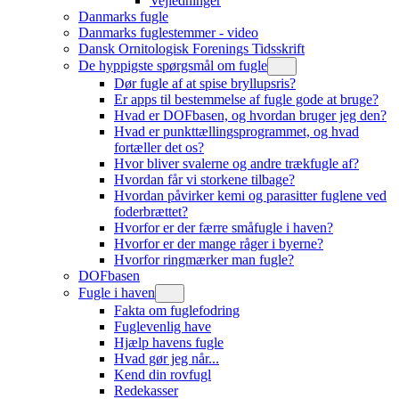
Vejledninger
Danmarks fugle
Danmarks fuglestemmer - video
Dansk Ornitologisk Forenings Tidsskrift
De hyppigste spørgsmål om fugle
Dør fugle af at spise bryllupsris?
Er apps til bestemmelse af fugle gode at bruge?
Hvad er DOFbasen, og hvordan bruger jeg den?
Hvad er punkttællingsprogrammet, og hvad
fortæller det os?
Hvor bliver svalerne og andre trækfugle af?
Hvordan får vi storkene tilbage?
Hvordan påvirker kemi og parasitter fuglene ved
foderbrættet?
Hvorfor er der færre småfugle i haven?
Hvorfor er der mange råger i byerne?
Hvorfor ringmærker man fugle?
DOFbasen
Fugle i haven
Fakta om fuglefodring
Fuglevenlig have
Hjælp havens fugle
Hvad gør jeg når...
Kend din rovfugl
Redekasser