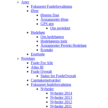
Arter
Fokuseret Fugleforvaltning
Ørne
Ørnens Dag
Årsrapporter Ørne
GPS ørn
Om projektet
Hedehøg
Om hedehøgen
Hedehøgens træk
Årsrapporter Projekt Hedehøg
Kontakt
Engfugle
Projekter
Fugle For Alle
Atlas III
Fugle Overalt
Status for FugleOveralt
Caretakernetværket
Fokuseret fugleforvaltning
Nyheder
Nyheder 2014
Nyheder 2013
Nyheder 2012
Nyheder 2011