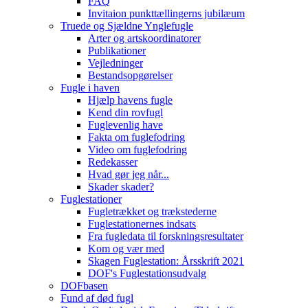
FAQ
Invitaion punkttællingerns jubilæum
Truede og Sjældne Ynglefugle
Arter og artskoordinatorer
Publikationer
Vejledninger
Bestandsopgørelser
Fugle i haven
Hjælp havens fugle
Kend din rovfugl
Fuglevenlig have
Fakta om fuglefodring
Video om fuglefodring
Redekasser
Hvad gør jeg når...
Skader skader?
Fuglestationer
Fugletrækket og trækstederne
Fuglestationernes indsats
Fra fugledata til forskningsresultater
Kom og vær med
Skagen Fuglestation: Årsskrift 2021
DOF's Fuglestationsudvalg
DOFbasen
Fund af død fugl