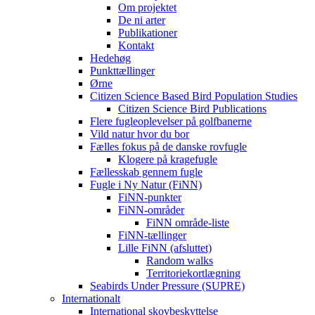
Om projektet
De ni arter
Publikationer
Kontakt
Hedehøg
Punkttællinger
Ørne
Citizen Science Based Bird Population Studies
Citizen Science Bird Publications
Flere fugleoplevelser på golfbanerne
Vild natur hvor du bor
Fælles fokus på de danske rovfugle
Klogere på kragefugle
Fællesskab gennem fugle
Fugle i Ny Natur (FiNN)
FiNN-punkter
FiNN-områder
FiNN område-liste
FiNN-tællinger
Lille FiNN (afsluttet)
Random walks
Territoriekortlægning
Seabirds Under Pressure (SUPRE)
Internationalt
International skovbeskyttelse