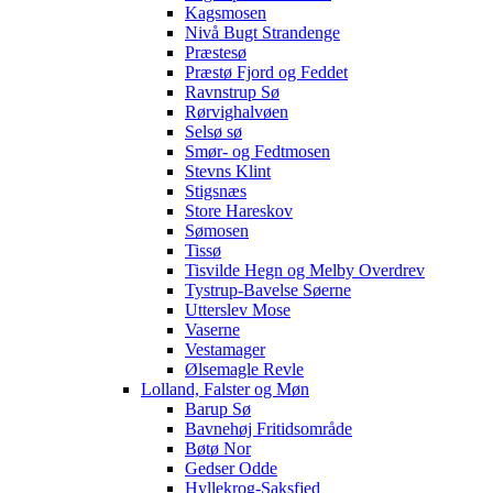
Kagsmosen
Nivå Bugt Strandenge
Præstesø
Præstø Fjord og Feddet
Ravnstrup Sø
Rørvighalvøen
Selsø sø
Smør- og Fedtmosen
Stevns Klint
Stigsnæs
Store Hareskov
Sømosen
Tissø
Tisvilde Hegn og Melby Overdrev
Tystrup-Bavelse Søerne
Utterslev Mose
Vaserne
Vestamager
Ølsemagle Revle
Lolland, Falster og Møn
Barup Sø
Bavnehøj Fritidsområde
Bøtø Nor
Gedser Odde
Hyllekrog-Saksfjed