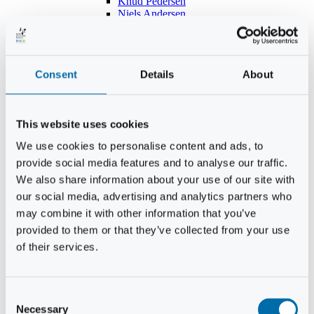
Knud Pedersen
Niels Andersen
Hans Lind
Jens Mikkel Lausten
Tim Andersen
Per Janfelt
Consent
Details
About
Christian Hjorth
Per Ekberg Pedersen
Peter Andersen
Kjeld Hansen
This website uses cookies
Niels Thomas Rosenberg
Benny Gensbøl
We use cookies to personalise content and ads, to
Bent Jakobsen
provide social media features and to analyse our traffic.
Svend Andersen
Bent Wigh
We also share information about your use of our site with
Jens-Kjeld Jensen
our social media, advertising and analytics partners who
Jon Fjeldså
may combine it with other information that you’ve
William Carøe Aarestrup
Erik Mølgaard
provided to them or that they’ve collected from your use
Klaus Malling Olsen
of their services.
Brian Zobbe
Peter Lange
Kurt Due Johansen
Niels Peter Andreasen
Consent
Preben Berg
Necessary
Selection