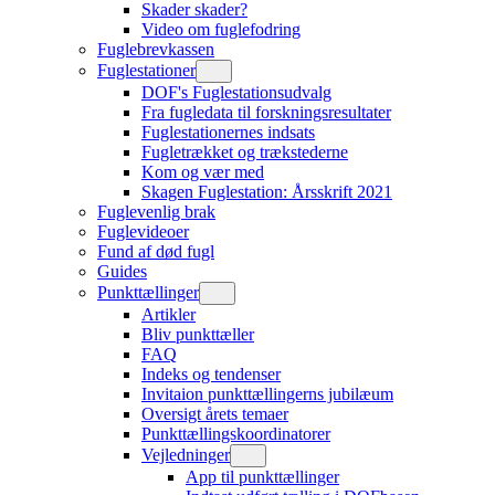
Skader skader?
Video om fuglefodring
Fuglebrevkassen
Fuglestationer
DOF's Fuglestationsudvalg
Fra fugledata til forskningsresultater
Fuglestationernes indsats
Fugletrækket og trækstederne
Kom og vær med
Skagen Fuglestation: Årsskrift 2021
Fuglevenlig brak
Fuglevideoer
Fund af død fugl
Guides
Punkttællinger
Artikler
Bliv punkttæller
FAQ
Indeks og tendenser
Invitaion punkttællingerns jubilæum
Oversigt årets temaer
Punkttællingskoordinatorer
Vejledninger
App til punkttællinger