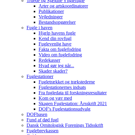
Truede og Sjældne Ynglefugle
Arter og artskoordinatorer
Publikationer
Vejledninger
Bestandsopgørelser
Fugle i haven
Hjælp havens fugle
Kend din rovfugl
Fuglevenlig have
Fakta om fuglefodring
Video om fuglefodring
Redekasser
Hvad gør jeg når...
Skader skader?
Fuglestationer
Fugletrækket og trækstederne
Fuglestationernes indsats
Fra fugledata til forskningsresultater
Kom og vær med
Skagen Fuglestation: Årsskrift 2021
DOF's Fuglestationsudvalg
DOFbasen
Fund af død fugl
Dansk Ornitologisk Forenings Tidsskrift
Fuglebrevkassen