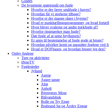
Guides
De hyppigste spørgsmål om fugle
Hvorfor er der færre småfugle i haven?
Hvordan får vi storkene tilbage?
Hvorfor er der mange råger i byerne?
Hvad er punkttællingsprogrammet, og hvad fortæll
Hvor bliver svalerne og andre trækfugle af?
Hvorfor ringmærker man fugle?
Dør fugle af at spise bryllupsris?
Er apps til bestemmelse af fugle gode at bruge?
Hvordan påvirker kemi og parasitter fuglene ved f
Hvad er DOFbasen, og hvordan bruger jeg den?
Oplev fuglene
Ture og aktiviteter
ØrneTV
Fuglesteder
Jylland
Agerø
Agger tange
Alrø
Anholt
Bjerregrav Mose
Blåvandshuk
Bolle og Try Enge
Brabrand Sø og Årslev Engsø