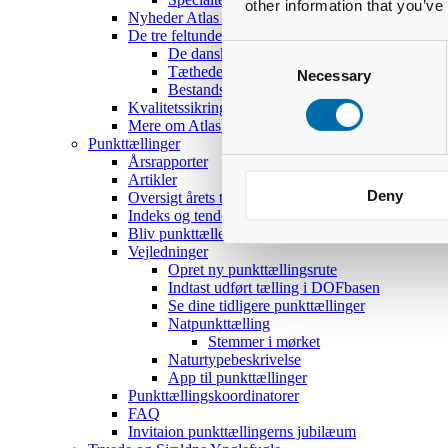
other information that you’ve
Nyheder Atlas III
De tre feltundersøgelser
Consent
De danske ynglefugles udbredelse
Tætheder og bestandsestimater
Necessary
Selection
Bestandsoptællinger af 18 udvalgte arter
Kvalitetssikring
Mere om Atlas III
Punkttællinger
Årsrapporter
Artikler
Deny
Oversigt årets temaer
Indeks og tendenser
Bliv punkttæller
Vejledninger
Opret ny punkttællingsrute
Indtast udført tælling i DOFbasen
Se dine tidligere punkttællinger
Natpunkttælling
Stemmer i mørket
Naturtypebeskrivelse
App til punkttællinger
Punkttællingskoordinatorer
FAQ
Invitaion punkttællingerns jubilæum