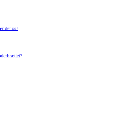
er det os?
oderbrættet?