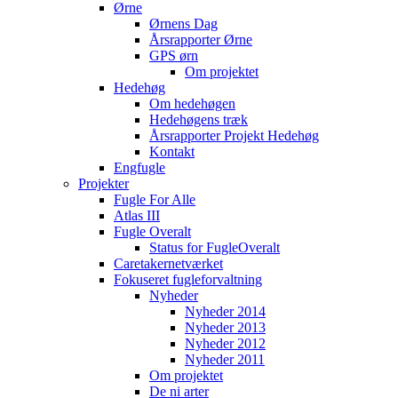
Ørne
Ørnens Dag
Årsrapporter Ørne
GPS ørn
Om projektet
Hedehøg
Om hedehøgen
Hedehøgens træk
Årsrapporter Projekt Hedehøg
Kontakt
Engfugle
Projekter
Fugle For Alle
Atlas III
Fugle Overalt
Status for FugleOveralt
Caretakernetværket
Fokuseret fugleforvaltning
Nyheder
Nyheder 2014
Nyheder 2013
Nyheder 2012
Nyheder 2011
Om projektet
De ni arter