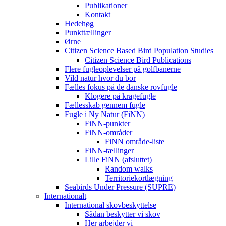
Publikationer
Kontakt
Hedehøg
Punkttællinger
Ørne
Citizen Science Based Bird Population Studies
Citizen Science Bird Publications
Flere fugleoplevelser på golfbanerne
Vild natur hvor du bor
Fælles fokus på de danske rovfugle
Klogere på kragefugle
Fællesskab gennem fugle
Fugle i Ny Natur (FiNN)
FiNN-punkter
FiNN-områder
FiNN område-liste
FiNN-tællinger
Lille FiNN (afsluttet)
Random walks
Territoriekortlægning
Seabirds Under Pressure (SUPRE)
Internationalt
International skovbeskyttelse
Sådan beskytter vi skov
Her arbejder vi