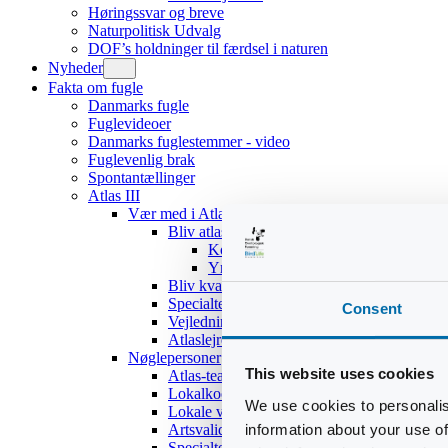
Høringssvar og breve
Naturpolitisk Udvalg
DOF’s holdninger til færdsel i naturen
Nyheder
Fakta om fugle
Danmarks fugle
Fuglevideoer
Danmarks fuglestemmer - video
Fuglevenlig brak
Spontantællinger
Atlas III
Vær med i Atlas III
Bliv atlasdeltager
Kom hurtigt i gang
Yngleadfærdstyper
Bliv kvadratansvarlig
Specialteams
Consent
Vejledninger
Atlaslejre 2017
Nøglepersoner
This website uses cookies
Atlas-teamet
Lokalkoordinatorer
We use cookies to personalis
Lokale validatorer
information about your use of
Artsvalidatorer
Specialteams