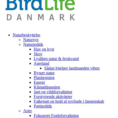
Naturbeskyttelse
Natursyn
Naturpolitik
Hav og kyst
Skov
Lysåben natur & ferskvand
Agerland
Sådan hjælper landmanden viben
Bynær natur
Planlægning
Energi
Klimatilpasning
Jagt og vildtforvaltning
Forstyrrende aktiviteter
Falkejagt og hold af rovfugle i fangenskab
Partipolitik
Arter
Fokuseret Fugleforvaltning