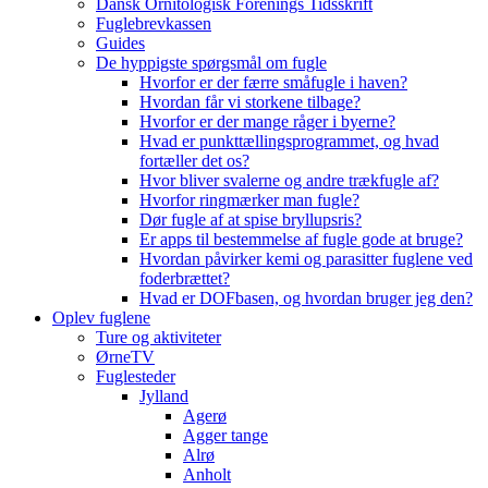
Dansk Ornitologisk Forenings Tidsskrift
Fuglebrevkassen
Guides
De hyppigste spørgsmål om fugle
Hvorfor er der færre småfugle i haven?
Hvordan får vi storkene tilbage?
Hvorfor er der mange råger i byerne?
Hvad er punkttællingsprogrammet, og hvad
fortæller det os?
Hvor bliver svalerne og andre trækfugle af?
Hvorfor ringmærker man fugle?
Dør fugle af at spise bryllupsris?
Er apps til bestemmelse af fugle gode at bruge?
Hvordan påvirker kemi og parasitter fuglene ved
foderbrættet?
Hvad er DOFbasen, og hvordan bruger jeg den?
Oplev fuglene
Ture og aktiviteter
ØrneTV
Fuglesteder
Jylland
Agerø
Agger tange
Alrø
Anholt