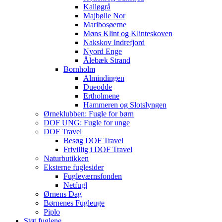
Kalløgrå
Majbølle Nor
Maribosøerne
Møns Klint og Klinteskoven
Nakskov Indrefjord
Nyord Enge
Ålebæk Strand
Bornholm
Almindingen
Dueodde
Ertholmene
Hammeren og Slotslyngen
Ørneklubben: Fugle for børn
DOF UNG: Fugle for unge
DOF Travel
Besøg DOF Travel
Frivillig i DOF Travel
Naturbutikken
Eksterne fuglesider
Fugleværnsfonden
Netfugl
Ørnens Dag
Børnenes Fugleuge
Piplo
Støt fuglene