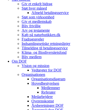
Giv et enkelt bidrag
Støt hver måned
Afmeld betalingsservice
Støt som virksomhed
Giv et medlemskab
Bliv frivillig
Arv og testamente
Køb på naturbutikken.dk
Fradragsregler
Indsamlingsetiske retningslinjer
Tilmelding til betalingsservice
Klima- og Biodiversitetsfond
Bliv medlem
Om DOF
Vision og mission
Vedtægter for DOF
Organisationen
Organisationsdiagram
Hovedbestyrelsen
Medlemmer
Referater
Medarbejdere
Overenskomst
Årsberetninger DOF
Årsregnskaber DOF