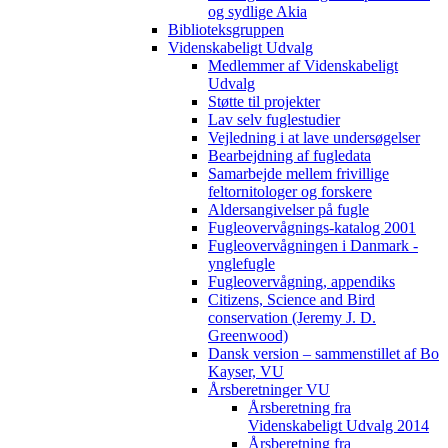
og sydlige Akia
Biblioteksgruppen
Videnskabeligt Udvalg
Medlemmer af Videnskabeligt
Udvalg
Støtte til projekter
Lav selv fuglestudier
Vejledning i at lave undersøgelser
Bearbejdning af fugledata
Samarbejde mellem frivillige
feltornitologer og forskere
Aldersangivelser på fugle
Fugleovervågnings-katalog 2001
Fugleovervågningen i Danmark -
ynglefugle
Fugleovervågning, appendiks
Citizens, Science and Bird
conservation (Jeremy J. D.
Greenwood)
Dansk version – sammenstillet af Bo
Kayser, VU
Årsberetninger VU
Årsberetning fra
Videnskabeligt Udvalg 2014
Årsberetning fra