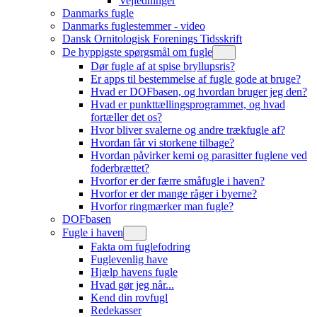
Vejledninger
Danmarks fugle
Danmarks fuglestemmer - video
Dansk Ornitologisk Forenings Tidsskrift
De hyppigste spørgsmål om fugle
Dør fugle af at spise bryllupsris?
Er apps til bestemmelse af fugle gode at bruge?
Hvad er DOFbasen, og hvordan bruger jeg den?
Hvad er punkttællingsprogrammet, og hvad
fortæller det os?
Hvor bliver svalerne og andre trækfugle af?
Hvordan får vi storkene tilbage?
Hvordan påvirker kemi og parasitter fuglene ved
foderbrættet?
Hvorfor er der færre småfugle i haven?
Hvorfor er der mange råger i byerne?
Hvorfor ringmærker man fugle?
DOFbasen
Fugle i haven
Fakta om fuglefodring
Fuglevenlig have
Hjælp havens fugle
Hvad gør jeg når...
Kend din rovfugl
Redekasser