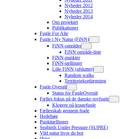
Nyheder 2012
Nyheder 2013
Nyheder 2014
Om projektet
Publikationer
Fugle For Alle
Fugle i Ny Natur (FiNN)
FiNN-områder
FiNN område-liste
FiNN-punkter
FiNN-tællinger
Lille FiNN (afsluttet)
Random walks
Territoriekortlægning
Fugle Overalt
Status for FugleOveralt
Fælles fokus på de danske rovfugle
Klogere på kragefugle
Fællesskab gennem fugle
Hedehøg
Punkttællinger
Seabirds Under Pressure (SUPRE)
Vild natur hvor du bor
Ørne