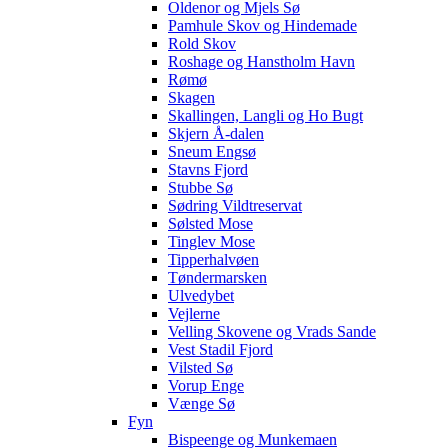
Oldenor og Mjels Sø
Pamhule Skov og Hindemade
Rold Skov
Roshage og Hanstholm Havn
Rømø
Skagen
Skallingen, Langli og Ho Bugt
Skjern Å-dalen
Sneum Engsø
Stavns Fjord
Stubbe Sø
Sødring Vildtreservat
Sølsted Mose
Tinglev Mose
Tipperhalvøen
Tøndermarsken
Ulvedybet
Vejlerne
Velling Skovene og Vrads Sande
Vest Stadil Fjord
Vilsted Sø
Vorup Enge
Vænge Sø
Fyn
Bispeenge og Munkemaen