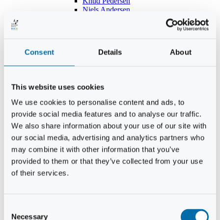
Knud Pedersen
Niels Andersen
Hans Lind
Jens Mikkel Lausten
Tim Andersen
Per Janfelt
Consent
Details
About
Christian Hjorth
Per Ekberg Pedersen
Peter Andersen
Kjeld Hansen
This website uses cookies
Niels Thomas Rosenberg
Benny Gensbøl
We use cookies to personalise content and ads, to
Bent Jakobsen
provide social media features and to analyse our traffic.
Svend Andersen
Bent Wigh
We also share information about your use of our site with
Jens-Kjeld Jensen
our social media, advertising and analytics partners who
Jon Fjeldså
may combine it with other information that you’ve
William Carøe Aarestrup
Erik Mølgaard
provided to them or that they’ve collected from your use
Klaus Malling Olsen
of their services.
Brian Zobbe
Peter Lange
Kurt Due Johansen
Niels Peter Andreasen
Consent
Preben Berg
Necessary
Selection