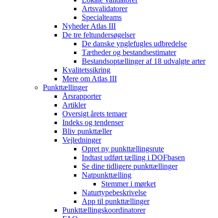
Artsvalidatorer
Specialteams
Nyheder Atlas III
De tre feltundersøgelser
De danske ynglefugles udbredelse
Tætheder og bestandsestimater
Bestandsoptællinger af 18 udvalgte arter
Kvalitetssikring
Mere om Atlas III
Punkttællinger
Årsrapporter
Artikler
Oversigt årets temaer
Indeks og tendenser
Bliv punkttæller
Vejledninger
Opret ny punkttællingsrute
Indtast udført tælling i DOFbasen
Se dine tidligere punkttællinger
Natpunkttælling
Stemmer i mørket
Naturtypebeskrivelse
App til punkttællinger
Punkttællingskoordinatorer