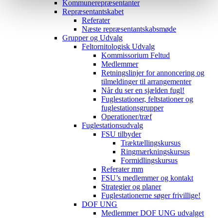
Kommunerepræsentanter
Repræsentantskabet
Referater
Næste repræsentantskabsmøde
Grupper og Udvalg
Feltornitologisk Udvalg
Kommissorium Feltud
Medlemmer
Retningslinjer for annoncering og
tilmeldinger til arrangementer
Når du ser en sjælden fugl!
Fuglestationer, feltstationer og
fuglestationsgrupper
Operationer/træf
Fuglestationsudvalg
FSU tilbyder
Træktællingskursus
Ringmærkningskursus
Formidlingskursus
Referater mm
FSU’s medlemmer og kontakt
Strategier og planer
Fuglestationerne søger frivillige!
DOF UNG
Medlemmer DOF UNG udvalget