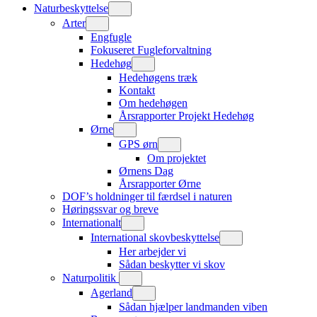
Naturbeskyttelse
Arter
Engfugle
Fokuseret Fugleforvaltning
Hedehøg
Hedehøgens træk
Kontakt
Om hedehøgen
Årsrapporter Projekt Hedehøg
Ørne
GPS ørn
Om projektet
Ørnens Dag
Årsrapporter Ørne
DOF’s holdninger til færdsel i naturen
Høringssvar og breve
Internationalt
International skovbeskyttelse
Her arbejder vi
Sådan beskytter vi skov
Naturpolitik
Agerland
Sådan hjælper landmanden viben