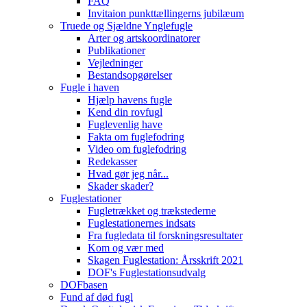
FAQ
Invitaion punkttællingerns jubilæum
Truede og Sjældne Ynglefugle
Arter og artskoordinatorer
Publikationer
Vejledninger
Bestandsopgørelser
Fugle i haven
Hjælp havens fugle
Kend din rovfugl
Fuglevenlig have
Fakta om fuglefodring
Video om fuglefodring
Redekasser
Hvad gør jeg når...
Skader skader?
Fuglestationer
Fugletrækket og trækstederne
Fuglestationernes indsats
Fra fugledata til forskningsresultater
Kom og vær med
Skagen Fuglestation: Årsskrift 2021
DOF's Fuglestationsudvalg
DOFbasen
Fund af død fugl