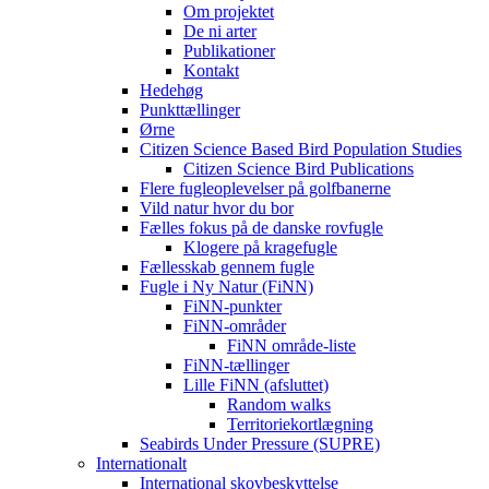
Om projektet
De ni arter
Publikationer
Kontakt
Hedehøg
Punkttællinger
Ørne
Citizen Science Based Bird Population Studies
Citizen Science Bird Publications
Flere fugleoplevelser på golfbanerne
Vild natur hvor du bor
Fælles fokus på de danske rovfugle
Klogere på kragefugle
Fællesskab gennem fugle
Fugle i Ny Natur (FiNN)
FiNN-punkter
FiNN-områder
FiNN område-liste
FiNN-tællinger
Lille FiNN (afsluttet)
Random walks
Territoriekortlægning
Seabirds Under Pressure (SUPRE)
Internationalt
International skovbeskyttelse