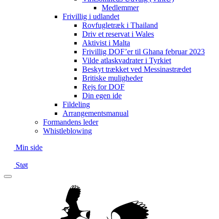
Medlemmer
Frivillig i udlandet
Rovfugletræk i Thailand
Driv et reservat i Wales
Aktivist i Malta
Frivillig DOF’er til Ghana februar 2023
Vilde atlaskvadrater i Tyrkiet
Beskyt trækket ved Messinastrædet
Britiske muligheder
Rejs for DOF
Din egen ide
Fildeling
Arrangementsmanual
Formandens leder
Whistleblowing
Min side
Støt