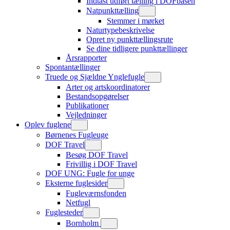
Indtast udført tælling i DOFbasen
Natpunkttælling
Stemmer i mørket
Naturtypebeskrivelse
Opret ny punkttællingsrute
Se dine tidligere punkttællinger
Årsrapporter
Spontantællinger
Truede og Sjældne Ynglefugle
Arter og artskoordinatorer
Bestandsopgørelser
Publikationer
Vejledninger
Oplev fuglene
Børnenes Fugleuge
DOF Travel
Besøg DOF Travel
Frivillig i DOF Travel
DOF UNG: Fugle for unge
Eksterne fuglesider
Fugleværnsfonden
Netfugl
Fuglesteder
Bornholm