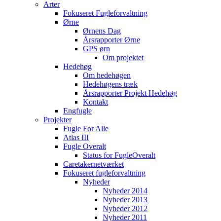
Arter
Fokuseret Fugleforvaltning
Ørne
Ørnens Dag
Årsrapporter Ørne
GPS ørn
Om projektet
Hedehøg
Om hedehøgen
Hedehøgens træk
Årsrapporter Projekt Hedehøg
Kontakt
Engfugle
Projekter
Fugle For Alle
Atlas III
Fugle Overalt
Status for FugleOveralt
Caretakernetværket
Fokuseret fugleforvaltning
Nyheder
Nyheder 2014
Nyheder 2013
Nyheder 2012
Nyheder 2011