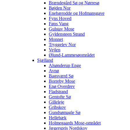
Brændegård Sø og Nørresø
Bøjden Nor
Enebærodde og Hofmansgave
Fyns Hoved
Føns Vang
Gulstav Mose
Gyldensteen Strand
Monnet
Tryggelev Nor
Vejlen
Ølund-Lammesøområdet
Sjælland
Alsønderup Enge
Avnø
Bagsværd Sø
Borreby Mose
Enø Overdrev
Fladstrand
Gentofte Sø
Gilleleje
Gribskov
Gundsømagle Sø
Hellebæk
Holmegaards Mose-området
Jægerspris Nordskov