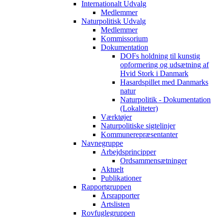
Internationalt Udvalg
Medlemmer
Naturpolitisk Udvalg
Medlemmer
Kommissorium
Dokumentation
DOFs holdning til kunstig
opformering og udsætning af
Hvid Stork i Danmark
Hasardspillet med Danmarks
natur
Naturpolitik - Dokumentation
(Lokaliteter)
Værktøjer
Naturpolitiske sigtelinjer
Kommunerepræsentanter
Navnegruppe
Arbejdsprincipper
Ordsammensætninger
Aktuelt
Publikationer
Rapportgruppen
Årsrapporter
Artslisten
Rovfuglegruppen