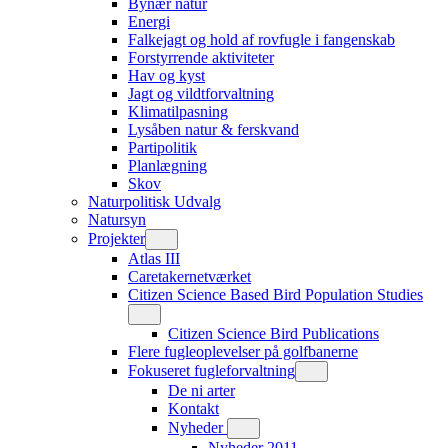
Bynær natur
Energi
Falkejagt og hold af rovfugle i fangenskab
Forstyrrende aktiviteter
Hav og kyst
Jagt og vildtforvaltning
Klimatilpasning
Lysåben natur & ferskvand
Partipolitik
Planlægning
Skov
Naturpolitisk Udvalg
Natursyn
Projekter
Atlas III
Caretakernetværket
Citizen Science Based Bird Population Studies
Citizen Science Bird Publications
Flere fugleoplevelser på golfbanerne
Fokuseret fugleforvaltning
De ni arter
Kontakt
Nyheder
Nyheder 2011