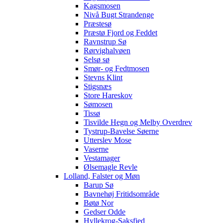
Kagsmosen
Nivå Bugt Strandenge
Præstesø
Præstø Fjord og Feddet
Ravnstrup Sø
Rørvighalvøen
Selsø sø
Smør- og Fedtmosen
Stevns Klint
Stigsnæs
Store Hareskov
Sømosen
Tissø
Tisvilde Hegn og Melby Overdrev
Tystrup-Bavelse Søerne
Utterslev Mose
Vaserne
Vestamager
Ølsemagle Revle
Lolland, Falster og Møn
Barup Sø
Bavnehøj Fritidsområde
Bøtø Nor
Gedser Odde
Hyllekrog-Saksfjed