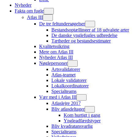
Nyheder
Fakta om fugle
Atlas III
De tre feltundersøgelser
Bestandsoptællinger af 18 udvalgte arter
De danske ynglefugles udbredelse
Tætheder og bestandsestimater
Kvalitetssikring
Mere om Atlas III
Nyheder Atlas III
Nøglepersoner
Artsvalidatorer
Atlas-teamet
Lokale validatorer
Lokalkoordinatorer
Specialteams
Vær med i Atlas III
Atlaslejre 2017
Bliv atlasdeltager
Kom hurtigt i gang
Yngleadfærdstyper
Bliv kvadratansvarlig
Specialteams