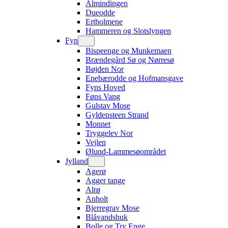
Almindingen
Dueodde
Ertholmene
Hammeren og Slotslyngen
Fyn
Bispeenge og Munkemaen
Brændegård Sø og Nørresø
Bøjden Nor
Enebærodde og Hofmansgave
Fyns Hoved
Føns Vang
Gulstav Mose
Gyldensteen Strand
Monnet
Tryggelev Nor
Vejlen
Ølund-Lammesøområdet
Jylland
Agerø
Agger tange
Alrø
Anholt
Bjerregrav Mose
Blåvandshuk
Bolle og Try Enge