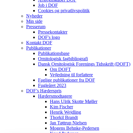
Job i DOF
Cookies og privatlivspolitik
Nyheder
Min side
Presserum
Pressekontakter
DOF's logo
Kontakt DOF
Publikationer
Publikationsbase
Ornitologisk fagbibliografi
Dansk Ornitologisk Forenings Tidsskrift (DOFT)
Om DOFT
Vejledning til forfattere
Faglige publikationer fra DOF
Fugleåret 2023
DOF’s Hæderspris
Hædersmodtagere
Hans Ulrik Skotte Møller
Kim Fischer
Henrik Wejdling
Thorkil Brandt
Jan Tøttrup Nielsen
Mogens Behnke-Pedersen