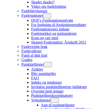
Skader skader?
Video om fuglefodring
Fuglebrevkassen
Fuglestationer
DOF's Fuglestationsudvalg
Fra fugledata til forskningsresultater
Fuglestationernes indsats
Fugletrækket og trækstederne
Kom og vær med
Skagen Fuglestation: Årsskrift 2021
Fuglevenlig brak
Fuglevideoer
Fund af død fugl
Guides
Punkttællinger
Artikler
Bliv punkttæller
FAQ
Indeks og tendenser
Invitaion punkttællingerns jubilæum
Oversigt årets temaer
Punkttællingskoordinatorer
Vejledninger
App til punkttællinger