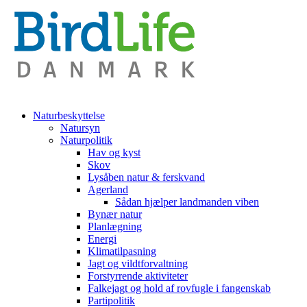
Naturbeskyttelse
Natursyn
Naturpolitik
Hav og kyst
Skov
Lysåben natur & ferskvand
Agerland
Sådan hjælper landmanden viben
Bynær natur
Planlægning
Energi
Klimatilpasning
Jagt og vildtforvaltning
Forstyrrende aktiviteter
Falkejagt og hold af rovfugle i fangenskab
Partipolitik