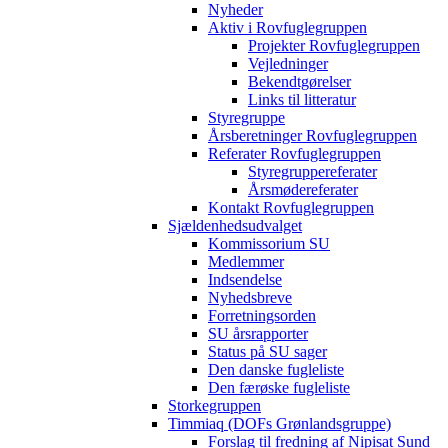
Nyheder
Aktiv i Rovfuglegruppen
Projekter Rovfuglegruppen
Vejledninger
Bekendtgørelser
Links til litteratur
Styregruppe
Årsberetninger Rovfuglegruppen
Referater Rovfuglegruppen
Styregruppereferater
Årsmødereferater
Kontakt Rovfuglegruppen
Sjældenhedsudvalget
Kommissorium SU
Medlemmer
Indsendelse
Nyhedsbreve
Forretningsorden
SU årsrapporter
Status på SU sager
Den danske fugleliste
Den færøske fugleliste
Storkegruppen
Timmiaq (DOFs Grønlandsgruppe)
Forslag til fredning af Nipisat Sund