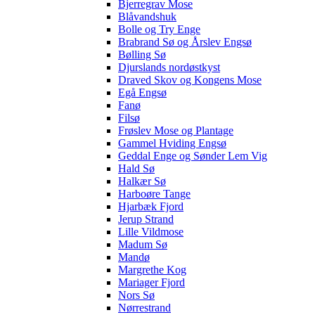
Bjerregrav Mose
Blåvandshuk
Bolle og Try Enge
Brabrand Sø og Årslev Engsø
Bølling Sø
Djurslands nordøstkyst
Draved Skov og Kongens Mose
Egå Engsø
Fanø
Filsø
Frøslev Mose og Plantage
Gammel Hviding Engsø
Geddal Enge og Sønder Lem Vig
Hald Sø
Halkær Sø
Harboøre Tange
Hjarbæk Fjord
Jerup Strand
Lille Vildmose
Madum Sø
Mandø
Margrethe Kog
Mariager Fjord
Nors Sø
Nørrestrand