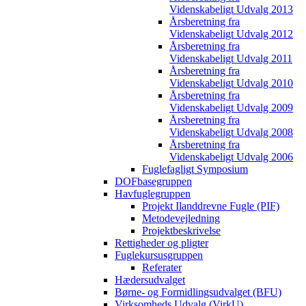
Videnskabeligt Udvalg 2013
Årsberetning fra
Videnskabeligt Udvalg 2012
Årsberetning fra
Videnskabeligt Udvalg 2011
Årsberetning fra
Videnskabeligt Udvalg 2010
Årsberetning fra
Videnskabeligt Udvalg 2009
Årsberetning fra
Videnskabeligt Udvalg 2008
Årsberetning fra
Videnskabeligt Udvalg 2006
Fuglefagligt Symposium
DOFbasegruppen
Havfuglegruppen
Projekt Ilanddrevne Fugle (PIF)
Metodevejledning
Projektbeskrivelse
Rettigheder og pligter
Fuglekursusgruppen
Referater
Hædersudvalget
Børne- og Formidlingsudvalget (BFU)
Virksomheds Udvalg (VirkU)