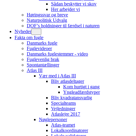
Sådan beskytter vi skov
Her arbejder vi
Høringssvar og breve
Naturpolitisk Udvalg
DOF’s holdninger til færdsel i naturen
Nyheder
Fakta om fugle
Danmarks fugle
Fuglevideoer
Danmarks fuglestemmer - video
Fuglevenlig brak
Spontantællinger
Atlas III
Vær med i Atlas III
Bliv atlasdeltager
Kom hurtigt i gang
Yngleadfærdstyper
Bliv kvadratansvarlig
Specialteams
Vejledninger
Atlaslejre 2017
Nøglepersoner
Atlas-teamet
Lokalkoordinatorer
Lokale validatorer