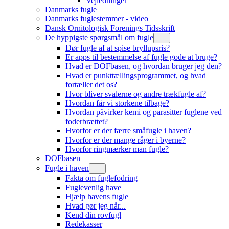
Vejledninger
Danmarks fugle
Danmarks fuglestemmer - video
Dansk Ornitologisk Forenings Tidsskrift
De hyppigste spørgsmål om fugle
Dør fugle af at spise bryllupsris?
Er apps til bestemmelse af fugle gode at bruge?
Hvad er DOFbasen, og hvordan bruger jeg den?
Hvad er punkttællingsprogrammet, og hvad
fortæller det os?
Hvor bliver svalerne og andre trækfugle af?
Hvordan får vi storkene tilbage?
Hvordan påvirker kemi og parasitter fuglene ved
foderbrættet?
Hvorfor er der færre småfugle i haven?
Hvorfor er der mange råger i byerne?
Hvorfor ringmærker man fugle?
DOFbasen
Fugle i haven
Fakta om fuglefodring
Fuglevenlig have
Hjælp havens fugle
Hvad gør jeg når...
Kend din rovfugl
Redekasser