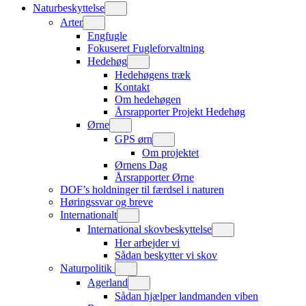
Naturbeskyttelse
Arter
Engfugle
Fokuseret Fugleforvaltning
Hedehøg
Hedehøgens træk
Kontakt
Om hedehøgen
Årsrapporter Projekt Hedehøg
Ørne
GPS ørn
Om projektet
Ørnens Dag
Årsrapporter Ørne
DOF’s holdninger til færdsel i naturen
Høringssvar og breve
Internationalt
International skovbeskyttelse
Her arbejder vi
Sådan beskytter vi skov
Naturpolitik
Agerland
Sådan hjælper landmanden viben