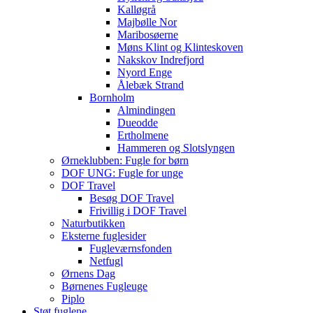
Kalløgrå
Majbølle Nor
Maribosøerne
Møns Klint og Klinteskoven
Nakskov Indrefjord
Nyord Enge
Ålebæk Strand
Bornholm
Almindingen
Dueodde
Ertholmene
Hammeren og Slotslyngen
Ørneklubben: Fugle for børn
DOF UNG: Fugle for unge
DOF Travel
Besøg DOF Travel
Frivillig i DOF Travel
Naturbutikken
Eksterne fuglesider
Fugleværnsfonden
Netfugl
Ørnens Dag
Børnenes Fugleuge
Piplo
Støt fuglene