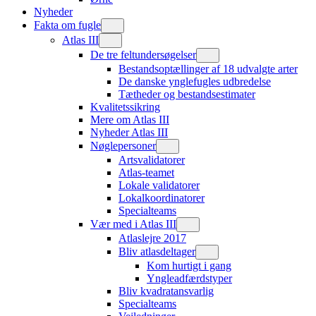
Nyheder
Fakta om fugle
Atlas III
De tre feltundersøgelser
Bestandsoptællinger af 18 udvalgte arter
De danske ynglefugles udbredelse
Tætheder og bestandsestimater
Kvalitetssikring
Mere om Atlas III
Nyheder Atlas III
Nøglepersoner
Artsvalidatorer
Atlas-teamet
Lokale validatorer
Lokalkoordinatorer
Specialteams
Vær med i Atlas III
Atlaslejre 2017
Bliv atlasdeltager
Kom hurtigt i gang
Yngleadfærdstyper
Bliv kvadratansvarlig
Specialteams