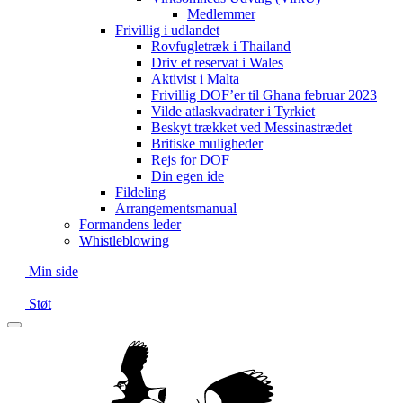
Medlemmer
Frivillig i udlandet
Rovfugletræk i Thailand
Driv et reservat i Wales
Aktivist i Malta
Frivillig DOF’er til Ghana februar 2023
Vilde atlaskvadrater i Tyrkiet
Beskyt trækket ved Messinastrædet
Britiske muligheder
Rejs for DOF
Din egen ide
Fildeling
Arrangementsmanual
Formandens leder
Whistleblowing
Min side
Støt