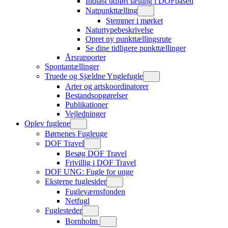
Indtast udført tælling i DOFbasen
Natpunkttælling
Stemmer i mørket
Naturtypebeskrivelse
Opret ny punkttællingsrute
Se dine tidligere punkttællinger
Årsrapporter
Spontantællinger
Truede og Sjældne Ynglefugle
Arter og artskoordinatorer
Bestandsopgørelser
Publikationer
Vejledninger
Oplev fuglene
Børnenes Fugleuge
DOF Travel
Besøg DOF Travel
Frivillig i DOF Travel
DOF UNG: Fugle for unge
Eksterne fuglesider
Fugleværnsfonden
Netfugl
Fuglesteder
Bornholm