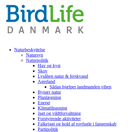
Naturbeskyttelse
Natursyn
Naturpolitik
Hav og kyst
Skov
Lysåben natur & ferskvand
Agerland
Sådan hjælper landmanden viben
Bynær natur
Planlægning
Energi
Klimatilpasning
Jagt og vildtforvaltning
Forstyrrende aktiviteter
Falkejagt og hold af rovfugle i fangenskab
Partipolitik