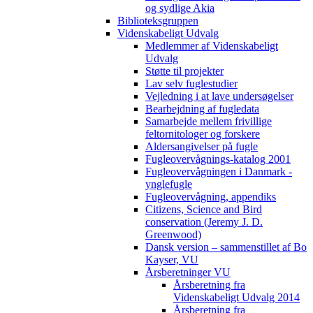
og sydlige Akia
Biblioteksgruppen
Videnskabeligt Udvalg
Medlemmer af Videnskabeligt
Udvalg
Støtte til projekter
Lav selv fuglestudier
Vejledning i at lave undersøgelser
Bearbejdning af fugledata
Samarbejde mellem frivillige
feltornitologer og forskere
Aldersangivelser på fugle
Fugleovervågnings-katalog 2001
Fugleovervågningen i Danmark -
ynglefugle
Fugleovervågning, appendiks
Citizens, Science and Bird
conservation (Jeremy J. D.
Greenwood)
Dansk version – sammenstillet af Bo
Kayser, VU
Årsberetninger VU
Årsberetning fra
Videnskabeligt Udvalg 2014
Årsberetning fra