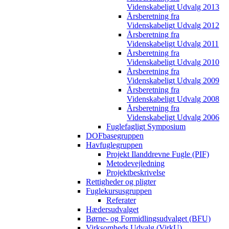
Videnskabeligt Udvalg 2013
Årsberetning fra
Videnskabeligt Udvalg 2012
Årsberetning fra
Videnskabeligt Udvalg 2011
Årsberetning fra
Videnskabeligt Udvalg 2010
Årsberetning fra
Videnskabeligt Udvalg 2009
Årsberetning fra
Videnskabeligt Udvalg 2008
Årsberetning fra
Videnskabeligt Udvalg 2006
Fuglefagligt Symposium
DOFbasegruppen
Havfuglegruppen
Projekt Ilanddrevne Fugle (PIF)
Metodevejledning
Projektbeskrivelse
Rettigheder og pligter
Fuglekursusgruppen
Referater
Hædersudvalget
Børne- og Formidlingsudvalget (BFU)
Virksomheds Udvalg (VirkU)