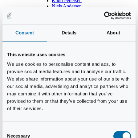
Knud Pedersen
Niels Andersen
Hans Lind
Jens Mikkel Lausten
Tim Andersen
Per Janfelt
Consent
Details
About
Christian Hjorth
Per Ekberg Pedersen
Peter Andersen
Kjeld Hansen
This website uses cookies
Niels Thomas Rosenberg
Benny Gensbøl
We use cookies to personalise content and ads, to
Bent Jakobsen
provide social media features and to analyse our traffic.
Svend Andersen
Bent Wigh
We also share information about your use of our site with
Jens-Kjeld Jensen
our social media, advertising and analytics partners who
Jon Fjeldså
may combine it with other information that you’ve
William Carøe Aarestrup
Erik Mølgaard
provided to them or that they’ve collected from your use
Klaus Malling Olsen
of their services.
Brian Zobbe
Peter Lange
Kurt Due Johansen
Niels Peter Andreasen
Consent
Preben Berg
Necessary
Selection