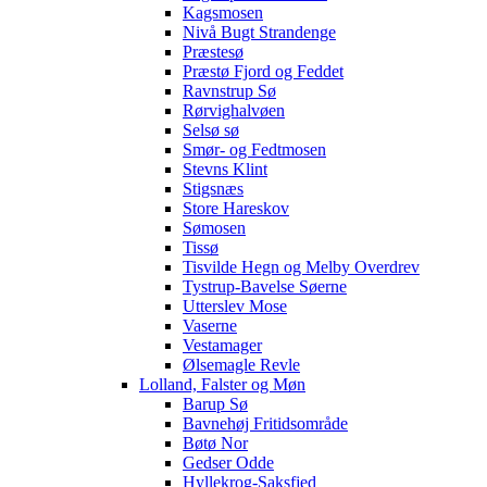
Kagsmosen
Nivå Bugt Strandenge
Præstesø
Præstø Fjord og Feddet
Ravnstrup Sø
Rørvighalvøen
Selsø sø
Smør- og Fedtmosen
Stevns Klint
Stigsnæs
Store Hareskov
Sømosen
Tissø
Tisvilde Hegn og Melby Overdrev
Tystrup-Bavelse Søerne
Utterslev Mose
Vaserne
Vestamager
Ølsemagle Revle
Lolland, Falster og Møn
Barup Sø
Bavnehøj Fritidsområde
Bøtø Nor
Gedser Odde
Hyllekrog-Saksfjed