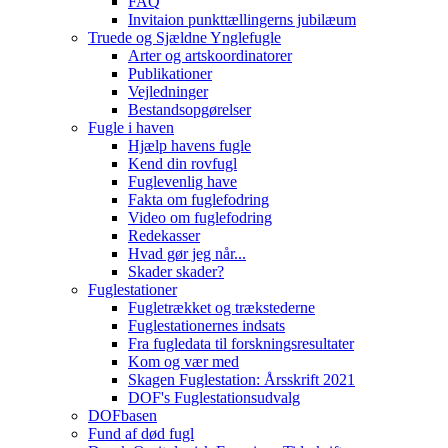
FAQ
Invitaion punkttællingerns jubilæum
Truede og Sjældne Ynglefugle
Arter og artskoordinatorer
Publikationer
Vejledninger
Bestandsopgørelser
Fugle i haven
Hjælp havens fugle
Kend din rovfugl
Fuglevenlig have
Fakta om fuglefodring
Video om fuglefodring
Redekasser
Hvad gør jeg når...
Skader skader?
Fuglestationer
Fugletrækket og trækstederne
Fuglestationernes indsats
Fra fugledata til forskningsresultater
Kom og vær med
Skagen Fuglestation: Årsskrift 2021
DOF's Fuglestationsudvalg
DOFbasen
Fund af død fugl