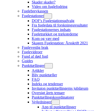
Skader skader?
Video om fuglefodring
Fuglebrevkassen
Fuglestationer
DOF's Fuglestationsudvalg
Fra fugledata til forskningsresultater
Fuglestationernes indsats
Fugletrækket og trækstederne
Kom og vær med
Skagen Fuglestation: Årsskrift 2021
Fuglevenlig brak
Fuglevideoer
Fund af død fugl
Guides
Punkttællinger
Artikler
Bliv punkttæller
FAQ
Indeks og tendenser
Invitaion punkttællingerns jubilæum
Oversigt årets temaer
Punkttællingskoordinatorer
Vejledninger
App til punkttællinger