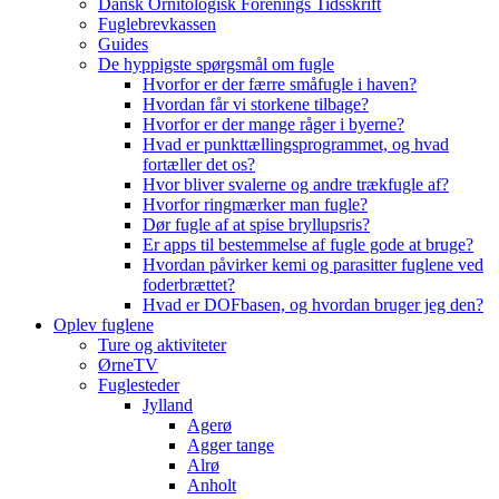
Dansk Ornitologisk Forenings Tidsskrift
Fuglebrevkassen
Guides
De hyppigste spørgsmål om fugle
Hvorfor er der færre småfugle i haven?
Hvordan får vi storkene tilbage?
Hvorfor er der mange råger i byerne?
Hvad er punkttællingsprogrammet, og hvad
fortæller det os?
Hvor bliver svalerne og andre trækfugle af?
Hvorfor ringmærker man fugle?
Dør fugle af at spise bryllupsris?
Er apps til bestemmelse af fugle gode at bruge?
Hvordan påvirker kemi og parasitter fuglene ved
foderbrættet?
Hvad er DOFbasen, og hvordan bruger jeg den?
Oplev fuglene
Ture og aktiviteter
ØrneTV
Fuglesteder
Jylland
Agerø
Agger tange
Alrø
Anholt