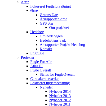
Arter
Fokuseret Fugleforvaltning
Ørne
Ørnens Dag
Årsrapporter Ørne
GPS ørn
Om projektet
Hedehøg
Om hedehøgen
Hedehøgens træk
Årsrapporter Projekt Hedehøg
Kontakt
Engfugle
Projekter
Fugle For Alle
Atlas III
Fugle Overalt
Status for FugleOveralt
Caretakernetværket
Fokuseret fugleforvaltning
Nyheder
Nyheder 2014
Nyheder 2013
Nyheder 2012
Nyheder 2011