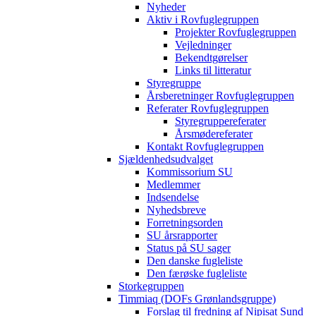
Nyheder
Aktiv i Rovfuglegruppen
Projekter Rovfuglegruppen
Vejledninger
Bekendtgørelser
Links til litteratur
Styregruppe
Årsberetninger Rovfuglegruppen
Referater Rovfuglegruppen
Styregruppereferater
Årsmødereferater
Kontakt Rovfuglegruppen
Sjældenhedsudvalget
Kommissorium SU
Medlemmer
Indsendelse
Nyhedsbreve
Forretningsorden
SU årsrapporter
Status på SU sager
Den danske fugleliste
Den færøske fugleliste
Storkegruppen
Timmiaq (DOFs Grønlandsgruppe)
Forslag til fredning af Nipisat Sund