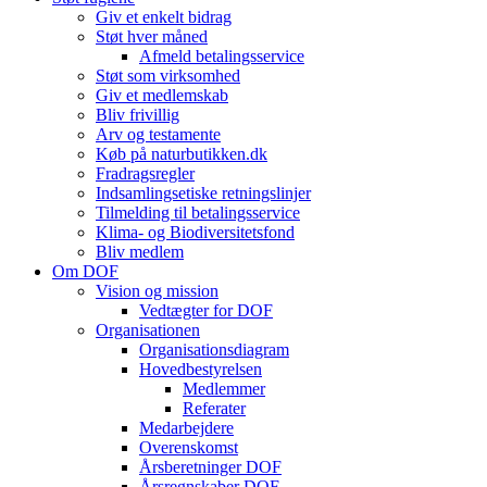
Giv et enkelt bidrag
Støt hver måned
Afmeld betalingsservice
Støt som virksomhed
Giv et medlemskab
Bliv frivillig
Arv og testamente
Køb på naturbutikken.dk
Fradragsregler
Indsamlingsetiske retningslinjer
Tilmelding til betalingsservice
Klima- og Biodiversitetsfond
Bliv medlem
Om DOF
Vision og mission
Vedtægter for DOF
Organisationen
Organisationsdiagram
Hovedbestyrelsen
Medlemmer
Referater
Medarbejdere
Overenskomst
Årsberetninger DOF
Årsregnskaber DOF