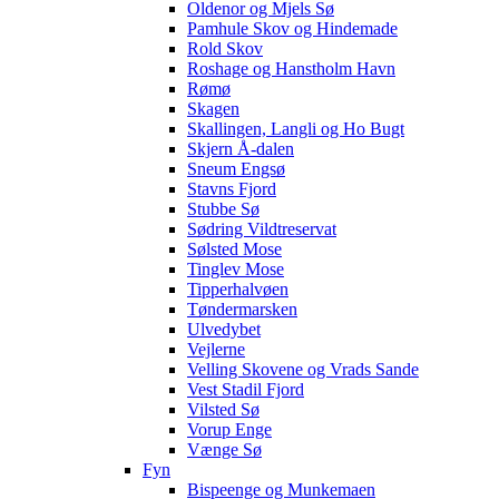
Oldenor og Mjels Sø
Pamhule Skov og Hindemade
Rold Skov
Roshage og Hanstholm Havn
Rømø
Skagen
Skallingen, Langli og Ho Bugt
Skjern Å-dalen
Sneum Engsø
Stavns Fjord
Stubbe Sø
Sødring Vildtreservat
Sølsted Mose
Tinglev Mose
Tipperhalvøen
Tøndermarsken
Ulvedybet
Vejlerne
Velling Skovene og Vrads Sande
Vest Stadil Fjord
Vilsted Sø
Vorup Enge
Vænge Sø
Fyn
Bispeenge og Munkemaen