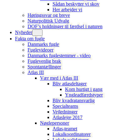
Sådan beskytter vi skov
Her arbejder vi
Høringssvar og breve
Naturpolitisk Udvalg
DOF’s holdninger til færdsel i naturen
Nyheder
Fakta om fugle
Danmarks fugle
Fuglevideoer
Danmarks fuglestemmer - video
Fuglevenlig brak
Spontantællinger
Atlas III
Vær med i Atlas III
Bliv atlasdeltager
Kom hurtigt i gang
Yngleadfærdstyper
Bliv kvadratansvarlig
Specialteams
Vejledninger
Atlaslejre 2017
Nøglepersoner
Atlas-teamet
Lokalkoordinatorer
Lokale validatorer