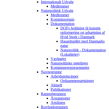
Internationalt Udvalg
Medlemmer
Naturpolitisk Udvalg
Medlemmer
Kommissorium
Dokumentation
DOFs holdning til kunstig
opformering og udsætning af
Hvid Stork i Danmark
Hasardspillet med Danmarks
natur
Naturpolitik - Dokumentation
(Lokaliteter)
Værktøjer
Naturpolitiske sigtelinjer
Kommunerepræsentanter
Navnegruppe
Arbejdsprincipper
Ordsammensætninger
Aktuelt
Publikationer
Rapportgruppen
Årsrapporter
Artslisten
Rovfuglegruppen