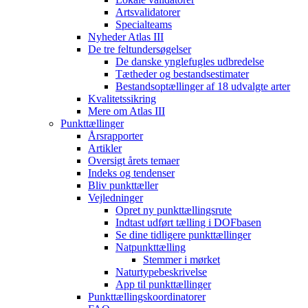
Artsvalidatorer
Specialteams
Nyheder Atlas III
De tre feltundersøgelser
De danske ynglefugles udbredelse
Tætheder og bestandsestimater
Bestandsoptællinger af 18 udvalgte arter
Kvalitetssikring
Mere om Atlas III
Punkttællinger
Årsrapporter
Artikler
Oversigt årets temaer
Indeks og tendenser
Bliv punkttæller
Vejledninger
Opret ny punkttællingsrute
Indtast udført tælling i DOFbasen
Se dine tidligere punkttællinger
Natpunkttælling
Stemmer i mørket
Naturtypebeskrivelse
App til punkttællinger
Punkttællingskoordinatorer