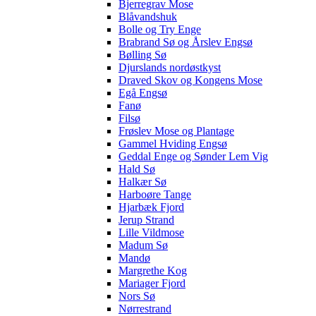
Bjerregrav Mose
Blåvandshuk
Bolle og Try Enge
Brabrand Sø og Årslev Engsø
Bølling Sø
Djurslands nordøstkyst
Draved Skov og Kongens Mose
Egå Engsø
Fanø
Filsø
Frøslev Mose og Plantage
Gammel Hviding Engsø
Geddal Enge og Sønder Lem Vig
Hald Sø
Halkær Sø
Harboøre Tange
Hjarbæk Fjord
Jerup Strand
Lille Vildmose
Madum Sø
Mandø
Margrethe Kog
Mariager Fjord
Nors Sø
Nørrestrand