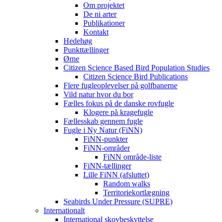
Om projektet
De ni arter
Publikationer
Kontakt
Hedehøg
Punkttællinger
Ørne
Citizen Science Based Bird Population Studies
Citizen Science Bird Publications
Flere fugleoplevelser på golfbanerne
Vild natur hvor du bor
Fælles fokus på de danske rovfugle
Klogere på kragefugle
Fællesskab gennem fugle
Fugle i Ny Natur (FiNN)
FiNN-punkter
FiNN-områder
FiNN område-liste
FiNN-tællinger
Lille FiNN (afsluttet)
Random walks
Territoriekortlægning
Seabirds Under Pressure (SUPRE)
Internationalt
International skovbeskyttelse