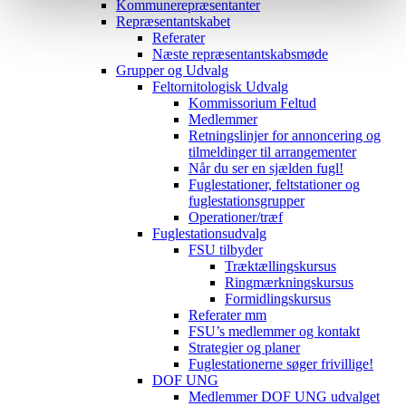
Kommunerepræsentanter
Repræsentantskabet
Referater
Næste repræsentantskabsmøde
Grupper og Udvalg
Feltornitologisk Udvalg
Kommissorium Feltud
Medlemmer
Retningslinjer for annoncering og
tilmeldinger til arrangementer
Når du ser en sjælden fugl!
Fuglestationer, feltstationer og
fuglestationsgrupper
Operationer/træf
Fuglestationsudvalg
FSU tilbyder
Træktællingskursus
Ringmærkningskursus
Formidlingskursus
Referater mm
FSU’s medlemmer og kontakt
Strategier og planer
Fuglestationerne søger frivillige!
DOF UNG
Medlemmer DOF UNG udvalget