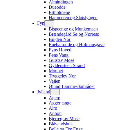
Almindingen
Dueodde
Ertholmene
Hammeren og Slotslyngen
Fyn
Bispeenge og Munkemaen
Brændegård Sø og Nørresø
Bøjden Nor
Enebærodde og Hofmansgave
Fyns Hoved
Føns Vang
Gulstav Mose
Gyldensteen Strand
Monnet
Tryggelev Nor
Vejlen
Ølund-Lammesøområdet
Jylland
Agerø
Agger tange
Alrø
Anholt
Bjerregrav Mose
Blåvandshuk
Bolle og Try Enge