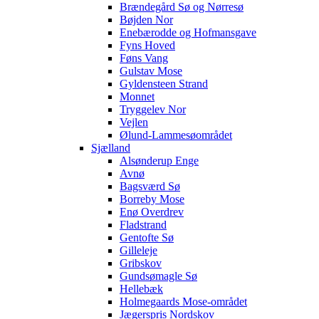
Brændegård Sø og Nørresø
Bøjden Nor
Enebærodde og Hofmansgave
Fyns Hoved
Føns Vang
Gulstav Mose
Gyldensteen Strand
Monnet
Tryggelev Nor
Vejlen
Ølund-Lammesøområdet
Sjælland
Alsønderup Enge
Avnø
Bagsværd Sø
Borreby Mose
Enø Overdrev
Fladstrand
Gentofte Sø
Gilleleje
Gribskov
Gundsømagle Sø
Hellebæk
Holmegaards Mose-området
Jægerspris Nordskov