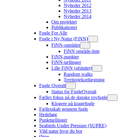
Nyheder 2012
Nyheder 2013
Nyheder 2014
Om projektet
Publikationer
Fugle For Alle
Fugle i Ny Natur (FiNN)
FiNN-områder
FiNN område-liste
FiNN-punkter
FiNN-tællinger
Lille FiNN (afsluttet)
Random walks
Territoriekortlægning
Fugle Overalt
Status for FugleOveralt
Fælles fokus på de danske rovfugle
Klogere på kragefugle
Fællesskab gennem fugle
Hedehøg
Punkttællinger
Seabirds Under Pressure (SUPRE)
Vild natur hvor du bor
Ørne