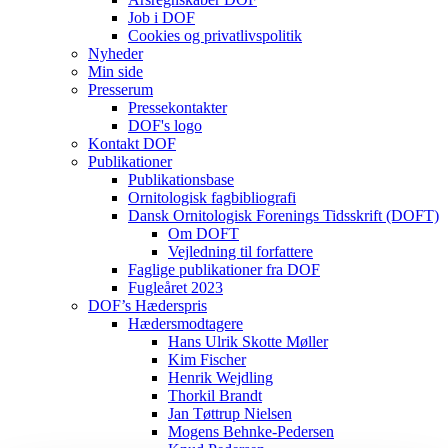
Job i DOF
Cookies og privatlivspolitik
Nyheder
Min side
Presserum
Pressekontakter
DOF's logo
Kontakt DOF
Publikationer
Publikationsbase
Ornitologisk fagbibliografi
Dansk Ornitologisk Forenings Tidsskrift (DOFT)
Om DOFT
Vejledning til forfattere
Faglige publikationer fra DOF
Fugleåret 2023
DOF’s Hæderspris
Hædersmodtagere
Hans Ulrik Skotte Møller
Kim Fischer
Henrik Wejdling
Thorkil Brandt
Jan Tøttrup Nielsen
Mogens Behnke-Pedersen