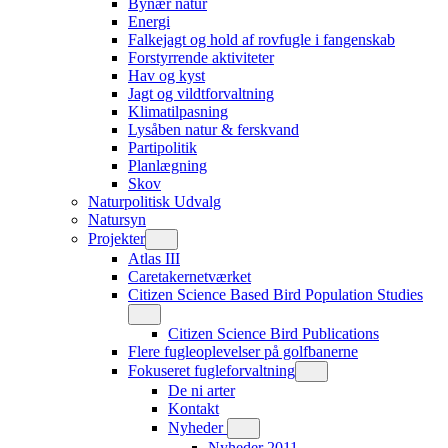
Bynær natur
Energi
Falkejagt og hold af rovfugle i fangenskab
Forstyrrende aktiviteter
Hav og kyst
Jagt og vildtforvaltning
Klimatilpasning
Lysåben natur & ferskvand
Partipolitik
Planlægning
Skov
Naturpolitisk Udvalg
Natursyn
Projekter
Atlas III
Caretakernetværket
Citizen Science Based Bird Population Studies
Citizen Science Bird Publications
Flere fugleoplevelser på golfbanerne
Fokuseret fugleforvaltning
De ni arter
Kontakt
Nyheder
Nyheder 2011