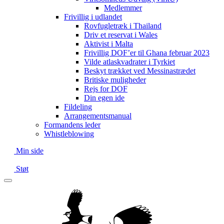
Medlemmer
Frivillig i udlandet
Rovfugletræk i Thailand
Driv et reservat i Wales
Aktivist i Malta
Frivillig DOF’er til Ghana februar 2023
Vilde atlaskvadrater i Tyrkiet
Beskyt trækket ved Messinastrædet
Britiske muligheder
Rejs for DOF
Din egen ide
Fildeling
Arrangementsmanual
Formandens leder
Whistleblowing
Min side
Støt