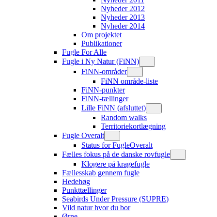
Nyheder 2012
Nyheder 2013
Nyheder 2014
Om projektet
Publikationer
Fugle For Alle
Fugle i Ny Natur (FiNN)
FiNN-områder
FiNN område-liste
FiNN-punkter
FiNN-tællinger
Lille FiNN (afsluttet)
Random walks
Territoriekortlægning
Fugle Overalt
Status for FugleOveralt
Fælles fokus på de danske rovfugle
Klogere på kragefugle
Fællesskab gennem fugle
Hedehøg
Punkttællinger
Seabirds Under Pressure (SUPRE)
Vild natur hvor du bor
Ørne