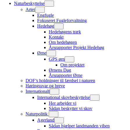
Naturbeskyttelse
Arter
Engfugle
Fokuseret Fugleforvaltning
Hedehøg
Hedehøgens træk
Kontakt
Om hedehøgen
Årsrapporter Projekt Hedehøg
Ørne
GPS ørn
Om projektet
Ørnens Dag
Årsrapporter Ørne
DOF’s holdninger til færdsel i naturen
Høringssvar og breve
Internationalt
International skovbeskyttelse
Her arbejder vi
Sådan beskytter vi skov
Naturpolitik
Agerland
Sådan hjælper landmanden viben