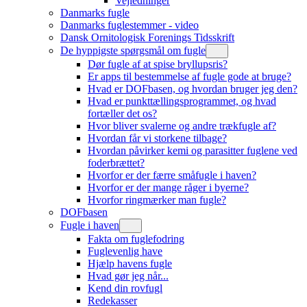
Vejledninger
Danmarks fugle
Danmarks fuglestemmer - video
Dansk Ornitologisk Forenings Tidsskrift
De hyppigste spørgsmål om fugle
Dør fugle af at spise bryllupsris?
Er apps til bestemmelse af fugle gode at bruge?
Hvad er DOFbasen, og hvordan bruger jeg den?
Hvad er punkttællingsprogrammet, og hvad
fortæller det os?
Hvor bliver svalerne og andre trækfugle af?
Hvordan får vi storkene tilbage?
Hvordan påvirker kemi og parasitter fuglene ved
foderbrættet?
Hvorfor er der færre småfugle i haven?
Hvorfor er der mange råger i byerne?
Hvorfor ringmærker man fugle?
DOFbasen
Fugle i haven
Fakta om fuglefodring
Fuglevenlig have
Hjælp havens fugle
Hvad gør jeg når...
Kend din rovfugl
Redekasser