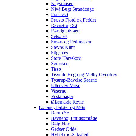
Kagsmosen
Nivå Bugt Strandenge
Præstesø
Præstø Fjord og Feddet
Ravnstrup Sø
Rørvighalvøen
Selsø sø
Smør- og Fedtmosen
Stevns Klint
Stigsnæs
Store Hareskov
Sømosen
Tissø
Tisvilde Hegn og Melby Overdrev
Tystrup-Bavelse Søerne
Utterslev Mose
Vaserne
Vestamager
Ølsemagle Revle
Lolland, Falster og Møn
Barup Sø
Bavnehøj Fritidsområde
Bøtø Nor
Gedser Odde
Hyllekrog-Saksfjed