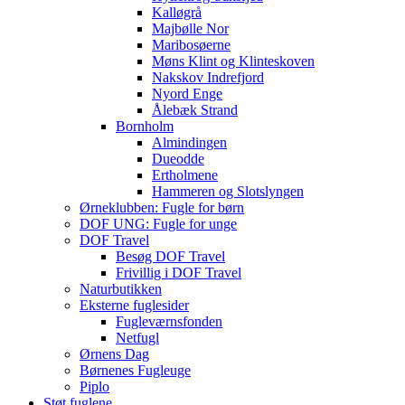
Kalløgrå
Majbølle Nor
Maribosøerne
Møns Klint og Klinteskoven
Nakskov Indrefjord
Nyord Enge
Ålebæk Strand
Bornholm
Almindingen
Dueodde
Ertholmene
Hammeren og Slotslyngen
Ørneklubben: Fugle for børn
DOF UNG: Fugle for unge
DOF Travel
Besøg DOF Travel
Frivillig i DOF Travel
Naturbutikken
Eksterne fuglesider
Fugleværnsfonden
Netfugl
Ørnens Dag
Børnenes Fugleuge
Piplo
Støt fuglene