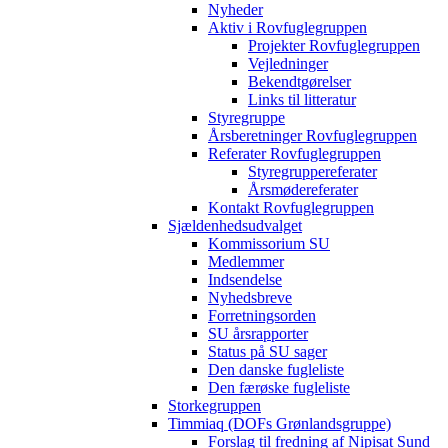
Nyheder
Aktiv i Rovfuglegruppen
Projekter Rovfuglegruppen
Vejledninger
Bekendtgørelser
Links til litteratur
Styregruppe
Årsberetninger Rovfuglegruppen
Referater Rovfuglegruppen
Styregruppereferater
Årsmødereferater
Kontakt Rovfuglegruppen
Sjældenhedsudvalget
Kommissorium SU
Medlemmer
Indsendelse
Nyhedsbreve
Forretningsorden
SU årsrapporter
Status på SU sager
Den danske fugleliste
Den færøske fugleliste
Storkegruppen
Timmiaq (DOFs Grønlandsgruppe)
Forslag til fredning af Nipisat Sund