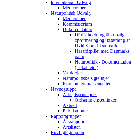
Internationalt Udvalg
Medlemmer
Naturpolitisk Udvalg
Medlemmer
Kommissorium
Dokumentation
DOFs holdning til kunstig
opformering og udsætning af
Hvid Stork i Danmark
Hasardspillet med Danmarks
natur
Naturpolitik - Dokumentation
(Lokaliteter)
Værktøjer
Naturpolitiske sigtelinjer
Kommunerepræsentanter
Navnegruppe
Arbejdsprincipper
Ordsammensætninger
Aktuelt
Publikationer
Rapportgruppen
Årsrapporter
Artslisten
Rovfuglegruppen