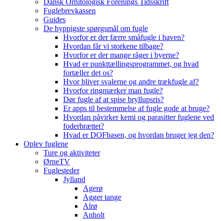
Dansk Ornitologisk Forenings Tidsskrift
Fuglebrevkassen
Guides
De hyppigste spørgsmål om fugle
Hvorfor er der færre småfugle i haven?
Hvordan får vi storkene tilbage?
Hvorfor er der mange råger i byerne?
Hvad er punkttællingsprogrammet, og hvad
fortæller det os?
Hvor bliver svalerne og andre trækfugle af?
Hvorfor ringmærker man fugle?
Dør fugle af at spise bryllupsris?
Er apps til bestemmelse af fugle gode at bruge?
Hvordan påvirker kemi og parasitter fuglene ved
foderbrættet?
Hvad er DOFbasen, og hvordan bruger jeg den?
Oplev fuglene
Ture og aktiviteter
ØrneTV
Fuglesteder
Jylland
Agerø
Agger tange
Alrø
Anholt