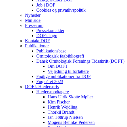
Job i DOF
Cookies og privatlivspolitik
Nyheder
Min side
Presserum
Pressekontakter
DOF's logo
Kontakt DOF
Publikationer
Publikationsbase
Ornitologisk fagbibliografi
Dansk Ornitologisk Forenings Tidsskrift (DOFT)
Om DOFT
Vejledning til forfattere
Faglige publikationer fra DOF
Fugleåret 2023
DOF’s Hæderspris
Hædersmodtagere
Hans Ulrik Skotte Møller
Kim Fischer
Henrik Wejdling
Thorkil Brandt
Jan Tøttrup Nielsen
Mogens Behnke-Pedersen