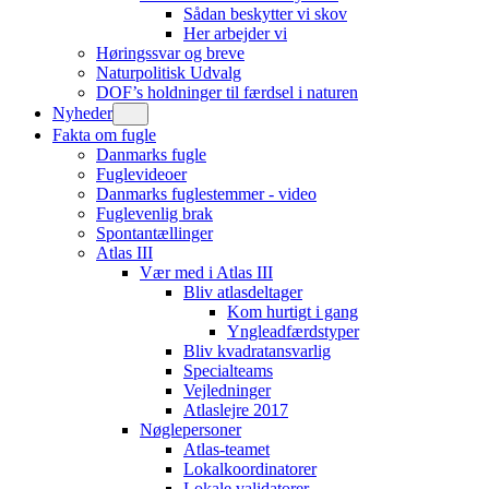
Sådan beskytter vi skov
Her arbejder vi
Høringssvar og breve
Naturpolitisk Udvalg
DOF’s holdninger til færdsel i naturen
Nyheder
Fakta om fugle
Danmarks fugle
Fuglevideoer
Danmarks fuglestemmer - video
Fuglevenlig brak
Spontantællinger
Atlas III
Vær med i Atlas III
Bliv atlasdeltager
Kom hurtigt i gang
Yngleadfærdstyper
Bliv kvadratansvarlig
Specialteams
Vejledninger
Atlaslejre 2017
Nøglepersoner
Atlas-teamet
Lokalkoordinatorer
Lokale validatorer