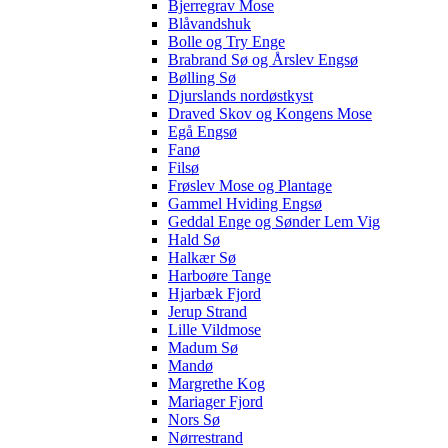
Bjerregrav Mose
Blåvandshuk
Bolle og Try Enge
Brabrand Sø og Årslev Engsø
Bølling Sø
Djurslands nordøstkyst
Draved Skov og Kongens Mose
Egå Engsø
Fanø
Filsø
Frøslev Mose og Plantage
Gammel Hviding Engsø
Geddal Enge og Sønder Lem Vig
Hald Sø
Halkær Sø
Harboøre Tange
Hjarbæk Fjord
Jerup Strand
Lille Vildmose
Madum Sø
Mandø
Margrethe Kog
Mariager Fjord
Nors Sø
Nørrestrand