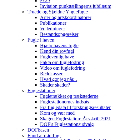
FAQ
Invitaion punkttællingerns jubilæum
Truede og Sjældne Ynglefugle
Arter og artskoordinatorer
Publikationer
Vejledninger
Bestandsopgørelser
Fugle i haven
Hjælp havens fugle
Kend din rovfugl
Fuglevenlig have
Fakta om fuglefodring
Video om fuglefodring
Redekasser
Hvad gør jeg når...
Skader skader?
Fuglestationer
Fugletrækket og trækstederne
Fuglestationernes indsats
Fra fugledata til forskningsresultater
Kom og vær med
Skagen Fuglestation: Årsskrift 2021
DOF's Fuglestationsudvalg
DOFbasen
Fund af død fugl