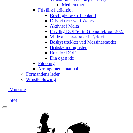
Medlemmer
Frivillig i udlandet
Rovfugletræk i Thailand
Driv et reservat i Wales
Aktivist i Malta
Frivillig DOF’er til Ghana februar 2023
Vilde atlaskvadrater i Tyrkiet
Beskyt trækket ved Messinastrædet
Britiske muligheder
Rejs for DOF
Din egen ide
Fildeling
Arrangementsmanual
Formandens leder
Whistleblowing
Min side
Støt