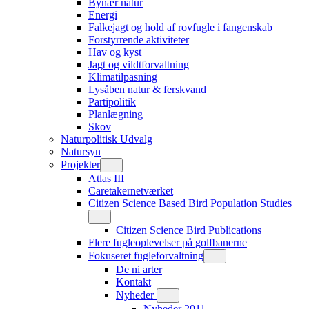
Bynær natur
Energi
Falkejagt og hold af rovfugle i fangenskab
Forstyrrende aktiviteter
Hav og kyst
Jagt og vildtforvaltning
Klimatilpasning
Lysåben natur & ferskvand
Partipolitik
Planlægning
Skov
Naturpolitisk Udvalg
Natursyn
Projekter
Atlas III
Caretakernetværket
Citizen Science Based Bird Population Studies
Citizen Science Bird Publications
Flere fugleoplevelser på golfbanerne
Fokuseret fugleforvaltning
De ni arter
Kontakt
Nyheder
Nyheder 2011