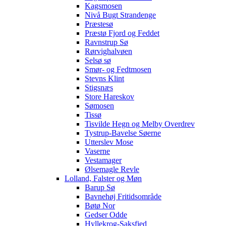
Kagsmosen
Nivå Bugt Strandenge
Præstesø
Præstø Fjord og Feddet
Ravnstrup Sø
Rørvighalvøen
Selsø sø
Smør- og Fedtmosen
Stevns Klint
Stigsnæs
Store Hareskov
Sømosen
Tissø
Tisvilde Hegn og Melby Overdrev
Tystrup-Bavelse Søerne
Utterslev Mose
Vaserne
Vestamager
Ølsemagle Revle
Lolland, Falster og Møn
Barup Sø
Bavnehøj Fritidsområde
Bøtø Nor
Gedser Odde
Hyllekrog-Saksfjed