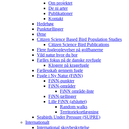
Om projektet
De ni arter
Publikationer
Kontakt
Hedehøg
Punkttællinger
Ørne
Citizen Science Based Bird Population Studies
Citizen Science Bird Publications
Flere fugleoplevelser på golfbanerne
Vild natur hvor du bor
Fælles fokus på de danske rovfugle
Klogere på kragefugle
Fællesskab gennem fugle
Fugle i Ny Natur (FiNN)
FiNN-punkter
FiNN-områder
FiNN område-liste
FiNN-tællinger
Lille FiNN (afsluttet)
Random walks
Territoriekortlægning
Seabirds Under Pressure (SUPRE)
Internationalt
International skovbeskyttelse