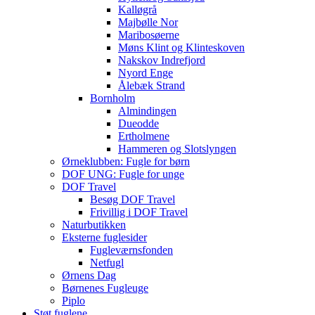
Kalløgrå
Majbølle Nor
Maribosøerne
Møns Klint og Klinteskoven
Nakskov Indrefjord
Nyord Enge
Ålebæk Strand
Bornholm
Almindingen
Dueodde
Ertholmene
Hammeren og Slotslyngen
Ørneklubben: Fugle for børn
DOF UNG: Fugle for unge
DOF Travel
Besøg DOF Travel
Frivillig i DOF Travel
Naturbutikken
Eksterne fuglesider
Fugleværnsfonden
Netfugl
Ørnens Dag
Børnenes Fugleuge
Piplo
Støt fuglene