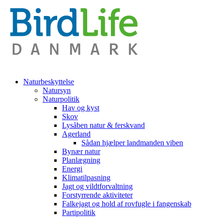
Naturbeskyttelse
Natursyn
Naturpolitik
Hav og kyst
Skov
Lysåben natur & ferskvand
Agerland
Sådan hjælper landmanden viben
Bynær natur
Planlægning
Energi
Klimatilpasning
Jagt og vildtforvaltning
Forstyrrende aktiviteter
Falkejagt og hold af rovfugle i fangenskab
Partipolitik