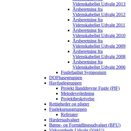
Videnskabeligt Udvalg 2013
Årsberetning fra
Videnskabeligt Udvalg 2012
Årsberetning fra
Videnskabeligt Udvalg 2011
Årsberetning fra
Videnskabeligt Udvalg 2010
Årsberetning fra
Videnskabeligt Udvalg 2009
Årsberetning fra
Videnskabeligt Udvalg 2008
Årsberetning fra
Videnskabeligt Udvalg 2006
Fuglefagligt Symposium
DOFbasegruppen
Havfuglegruppen
Projekt Ilanddrevne Fugle (PIF)
Metodevejledning
Projektbeskrivelse
Rettigheder og pligter
Fuglekursusgruppen
Referater
Hædersudvalget
Børne- og Formidlingsudvalget (BFU)
Virksomheds Udvalg (VirkU)