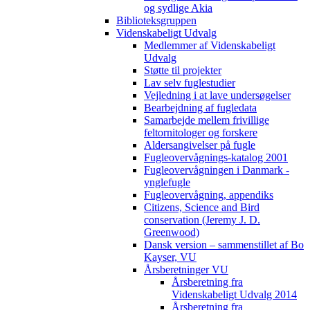
og sydlige Akia
Biblioteksgruppen
Videnskabeligt Udvalg
Medlemmer af Videnskabeligt
Udvalg
Støtte til projekter
Lav selv fuglestudier
Vejledning i at lave undersøgelser
Bearbejdning af fugledata
Samarbejde mellem frivillige
feltornitologer og forskere
Aldersangivelser på fugle
Fugleovervågnings-katalog 2001
Fugleovervågningen i Danmark -
ynglefugle
Fugleovervågning, appendiks
Citizens, Science and Bird
conservation (Jeremy J. D.
Greenwood)
Dansk version – sammenstillet af Bo
Kayser, VU
Årsberetninger VU
Årsberetning fra
Videnskabeligt Udvalg 2014
Årsberetning fra