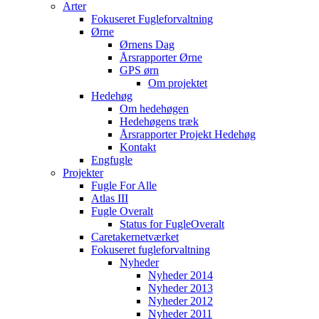
Arter
Fokuseret Fugleforvaltning
Ørne
Ørnens Dag
Årsrapporter Ørne
GPS ørn
Om projektet
Hedehøg
Om hedehøgen
Hedehøgens træk
Årsrapporter Projekt Hedehøg
Kontakt
Engfugle
Projekter
Fugle For Alle
Atlas III
Fugle Overalt
Status for FugleOveralt
Caretakernetværket
Fokuseret fugleforvaltning
Nyheder
Nyheder 2014
Nyheder 2013
Nyheder 2012
Nyheder 2011