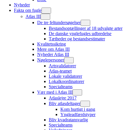
Nyheder
Fakta om fugle
Atlas III
De tre feltundersøgelser
Bestandsoptællinger af 18 udvalgte arter
De danske ynglefugles udbredelse
Tætheder og bestandsestimater
Kvalitetssikring
Mere om Atlas III
Nyheder Atlas III
Nøglepersoner
Artsvalidatorer
Atlas-teamet
Lokale validatorer
Lokalkoordinatorer
Specialteams
Vær med i Atlas III
Atlaslejre 2017
Bliv atlasdeltager
Kom hurtigt i gang
Yngleadfærdstyper
Bliv kvadratansvarlig
Specialteams