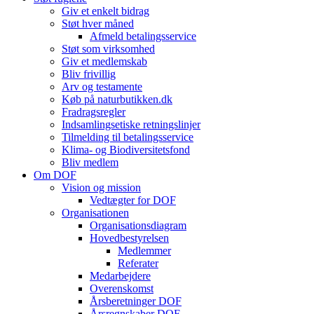
Giv et enkelt bidrag
Støt hver måned
Afmeld betalingsservice
Støt som virksomhed
Giv et medlemskab
Bliv frivillig
Arv og testamente
Køb på naturbutikken.dk
Fradragsregler
Indsamlingsetiske retningslinjer
Tilmelding til betalingsservice
Klima- og Biodiversitetsfond
Bliv medlem
Om DOF
Vision og mission
Vedtægter for DOF
Organisationen
Organisationsdiagram
Hovedbestyrelsen
Medlemmer
Referater
Medarbejdere
Overenskomst
Årsberetninger DOF
Årsregnskaber DOF