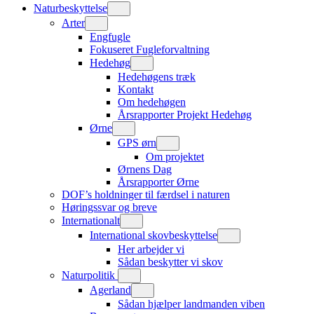
Naturbeskyttelse
Arter
Engfugle
Fokuseret Fugleforvaltning
Hedehøg
Hedehøgens træk
Kontakt
Om hedehøgen
Årsrapporter Projekt Hedehøg
Ørne
GPS ørn
Om projektet
Ørnens Dag
Årsrapporter Ørne
DOF’s holdninger til færdsel i naturen
Høringssvar og breve
Internationalt
International skovbeskyttelse
Her arbejder vi
Sådan beskytter vi skov
Naturpolitik
Agerland
Sådan hjælper landmanden viben