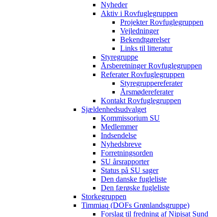
Nyheder
Aktiv i Rovfuglegruppen
Projekter Rovfuglegruppen
Vejledninger
Bekendtgørelser
Links til litteratur
Styregruppe
Årsberetninger Rovfuglegruppen
Referater Rovfuglegruppen
Styregruppereferater
Årsmødereferater
Kontakt Rovfuglegruppen
Sjældenhedsudvalget
Kommissorium SU
Medlemmer
Indsendelse
Nyhedsbreve
Forretningsorden
SU årsrapporter
Status på SU sager
Den danske fugleliste
Den færøske fugleliste
Storkegruppen
Timmiaq (DOFs Grønlandsgruppe)
Forslag til fredning af Nipisat Sund