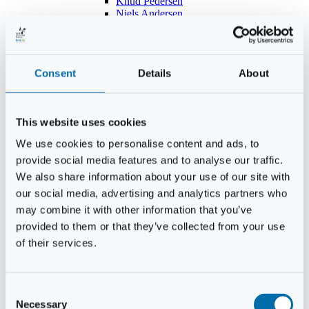
Knud Pedersen
Niels Andersen
Hans Lind
Jens Mikkel Lausten
Tim Andersen
Per Janfelt
Consent
Details
About
Christian Hjorth
Per Ekberg Pedersen
Peter Andersen
Kjeld Hansen
This website uses cookies
Niels Thomas Rosenberg
Benny Gensbøl
We use cookies to personalise content and ads, to
Bent Jakobsen
provide social media features and to analyse our traffic.
Svend Andersen
Bent Wigh
We also share information about your use of our site with
Jens-Kjeld Jensen
our social media, advertising and analytics partners who
Jon Fjeldså
may combine it with other information that you’ve
William Carøe Aarestrup
Erik Mølgaard
provided to them or that they’ve collected from your use
Klaus Malling Olsen
of their services.
Brian Zobbe
Peter Lange
Kurt Due Johansen
Niels Peter Andreasen
Consent
Preben Berg
Necessary
Selection