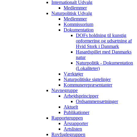
Internationalt Udvalg
Medlemmer
Naturpolitisk Udvalg
Medlemmer
Kommissorium
Dokumentation
DOFs holdning til kunstig
opformering og udsætning af
Hvid Stork i Danmark
Hasardspillet med Danmarks
natur
Naturpolitik - Dokumentation
(Lokaliteter)
Værktøjer
Naturpolitiske sigtelinjer
Kommunerepræsentanter
Navnegruppe
Arbejdsprincipper
Ordsammensætninger
Aktuelt
Publikationer
Rapportgruppen
Årsrapporter
Artslisten
Rovfuglegruppen