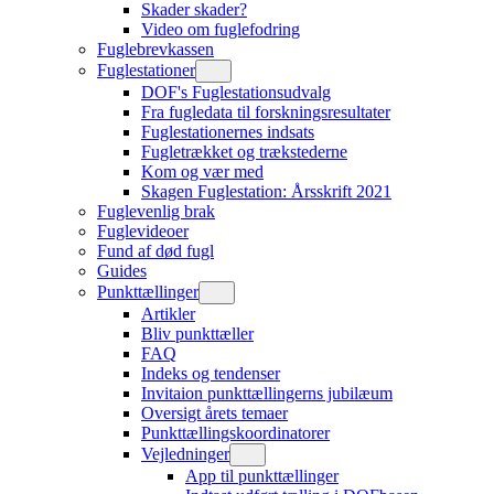
Skader skader?
Video om fuglefodring
Fuglebrevkassen
Fuglestationer
DOF's Fuglestationsudvalg
Fra fugledata til forskningsresultater
Fuglestationernes indsats
Fugletrækket og trækstederne
Kom og vær med
Skagen Fuglestation: Årsskrift 2021
Fuglevenlig brak
Fuglevideoer
Fund af død fugl
Guides
Punkttællinger
Artikler
Bliv punkttæller
FAQ
Indeks og tendenser
Invitaion punkttællingerns jubilæum
Oversigt årets temaer
Punkttællingskoordinatorer
Vejledninger
App til punkttællinger