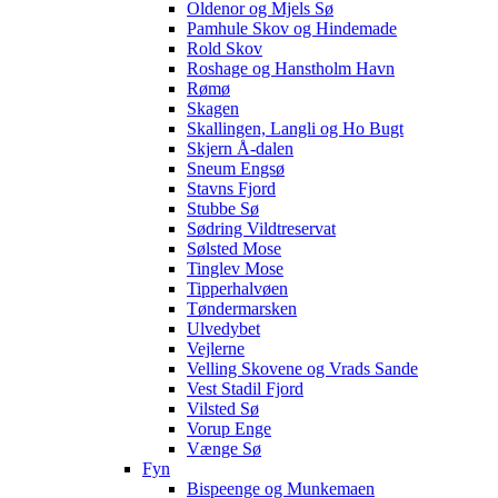
Oldenor og Mjels Sø
Pamhule Skov og Hindemade
Rold Skov
Roshage og Hanstholm Havn
Rømø
Skagen
Skallingen, Langli og Ho Bugt
Skjern Å-dalen
Sneum Engsø
Stavns Fjord
Stubbe Sø
Sødring Vildtreservat
Sølsted Mose
Tinglev Mose
Tipperhalvøen
Tøndermarsken
Ulvedybet
Vejlerne
Velling Skovene og Vrads Sande
Vest Stadil Fjord
Vilsted Sø
Vorup Enge
Vænge Sø
Fyn
Bispeenge og Munkemaen