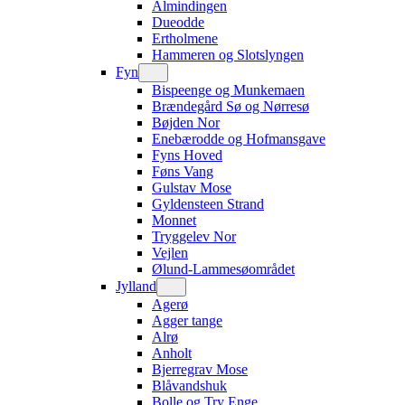
Almindingen
Dueodde
Ertholmene
Hammeren og Slotslyngen
Fyn
Bispeenge og Munkemaen
Brændegård Sø og Nørresø
Bøjden Nor
Enebærodde og Hofmansgave
Fyns Hoved
Føns Vang
Gulstav Mose
Gyldensteen Strand
Monnet
Tryggelev Nor
Vejlen
Ølund-Lammesøområdet
Jylland
Agerø
Agger tange
Alrø
Anholt
Bjerregrav Mose
Blåvandshuk
Bolle og Try Enge