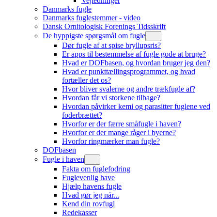
Vejledninger
Danmarks fugle
Danmarks fuglestemmer - video
Dansk Ornitologisk Forenings Tidsskrift
De hyppigste spørgsmål om fugle
Dør fugle af at spise bryllupsris?
Er apps til bestemmelse af fugle gode at bruge?
Hvad er DOFbasen, og hvordan bruger jeg den?
Hvad er punkttællingsprogrammet, og hvad
fortæller det os?
Hvor bliver svalerne og andre trækfugle af?
Hvordan får vi storkene tilbage?
Hvordan påvirker kemi og parasitter fuglene ved
foderbrættet?
Hvorfor er der færre småfugle i haven?
Hvorfor er der mange råger i byerne?
Hvorfor ringmærker man fugle?
DOFbasen
Fugle i haven
Fakta om fuglefodring
Fuglevenlig have
Hjælp havens fugle
Hvad gør jeg når...
Kend din rovfugl
Redekasser