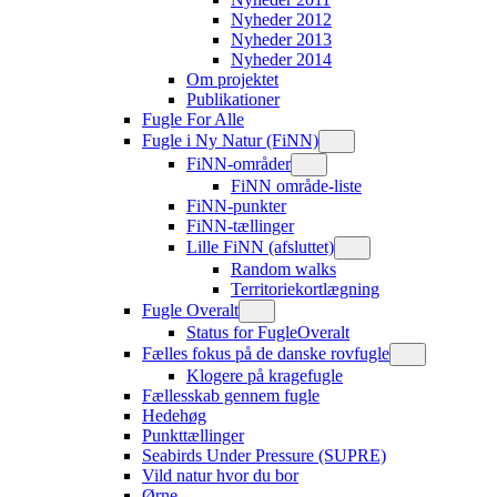
Nyheder 2012
Nyheder 2013
Nyheder 2014
Om projektet
Publikationer
Fugle For Alle
Fugle i Ny Natur (FiNN)
FiNN-områder
FiNN område-liste
FiNN-punkter
FiNN-tællinger
Lille FiNN (afsluttet)
Random walks
Territoriekortlægning
Fugle Overalt
Status for FugleOveralt
Fælles fokus på de danske rovfugle
Klogere på kragefugle
Fællesskab gennem fugle
Hedehøg
Punkttællinger
Seabirds Under Pressure (SUPRE)
Vild natur hvor du bor
Ørne