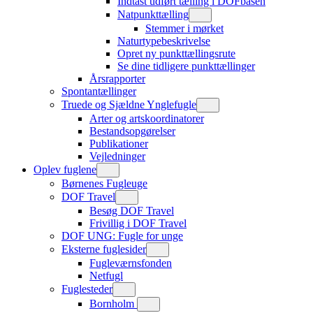
Indtast udført tælling i DOFbasen
Natpunkttælling
Stemmer i mørket
Naturtypebeskrivelse
Opret ny punkttællingsrute
Se dine tidligere punkttællinger
Årsrapporter
Spontantællinger
Truede og Sjældne Ynglefugle
Arter og artskoordinatorer
Bestandsopgørelser
Publikationer
Vejledninger
Oplev fuglene
Børnenes Fugleuge
DOF Travel
Besøg DOF Travel
Frivillig i DOF Travel
DOF UNG: Fugle for unge
Eksterne fuglesider
Fugleværnsfonden
Netfugl
Fuglesteder
Bornholm