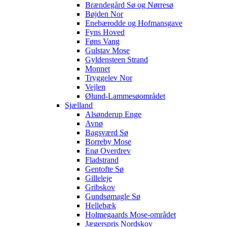
Brændegård Sø og Nørresø
Bøjden Nor
Enebærodde og Hofmansgave
Fyns Hoved
Føns Vang
Gulstav Mose
Gyldensteen Strand
Monnet
Tryggelev Nor
Vejlen
Ølund-Lammesøområdet
Sjælland
Alsønderup Enge
Avnø
Bagsværd Sø
Borreby Mose
Enø Overdrev
Fladstrand
Gentofte Sø
Gilleleje
Gribskov
Gundsømagle Sø
Hellebæk
Holmegaards Mose-området
Jægerspris Nordskov