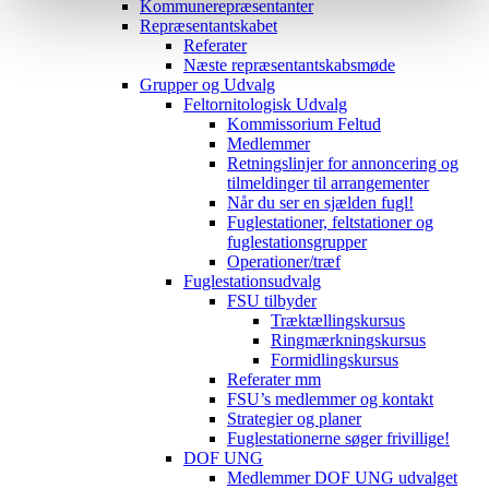
Kommunerepræsentanter
Repræsentantskabet
Referater
Næste repræsentantskabsmøde
Grupper og Udvalg
Feltornitologisk Udvalg
Kommissorium Feltud
Medlemmer
Retningslinjer for annoncering og
tilmeldinger til arrangementer
Når du ser en sjælden fugl!
Fuglestationer, feltstationer og
fuglestationsgrupper
Operationer/træf
Fuglestationsudvalg
FSU tilbyder
Træktællingskursus
Ringmærkningskursus
Formidlingskursus
Referater mm
FSU’s medlemmer og kontakt
Strategier og planer
Fuglestationerne søger frivillige!
DOF UNG
Medlemmer DOF UNG udvalget