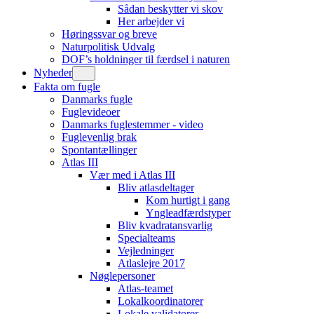
Sådan beskytter vi skov
Her arbejder vi
Høringssvar og breve
Naturpolitisk Udvalg
DOF’s holdninger til færdsel i naturen
Nyheder
Fakta om fugle
Danmarks fugle
Fuglevideoer
Danmarks fuglestemmer - video
Fuglevenlig brak
Spontantællinger
Atlas III
Vær med i Atlas III
Bliv atlasdeltager
Kom hurtigt i gang
Yngleadfærdstyper
Bliv kvadratansvarlig
Specialteams
Vejledninger
Atlaslejre 2017
Nøglepersoner
Atlas-teamet
Lokalkoordinatorer
Lokale validatorer