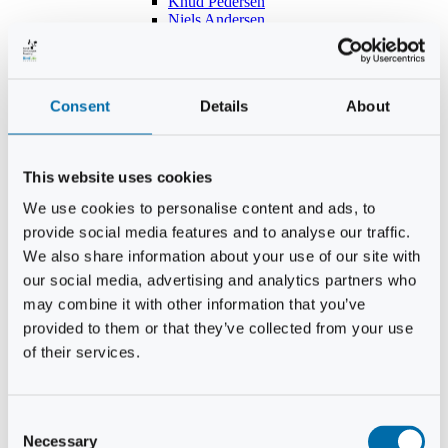
Knud Pedersen
Niels Andersen
Hans Lind
Jens Mikkel Lausten
Tim Andersen
Per Janfelt
Consent
Details
About
Christian Hjorth
Per Ekberg Pedersen
Peter Andersen
Kjeld Hansen
This website uses cookies
Niels Thomas Rosenberg
Benny Gensbøl
We use cookies to personalise content and ads, to
Bent Jakobsen
provide social media features and to analyse our traffic.
Svend Andersen
Bent Wigh
We also share information about your use of our site with
Jens-Kjeld Jensen
our social media, advertising and analytics partners who
Jon Fjeldså
may combine it with other information that you’ve
William Carøe Aarestrup
Erik Mølgaard
provided to them or that they’ve collected from your use
Klaus Malling Olsen
of their services.
Brian Zobbe
Peter Lange
Kurt Due Johansen
Niels Peter Andreasen
Consent
Preben Berg
Necessary
Selection