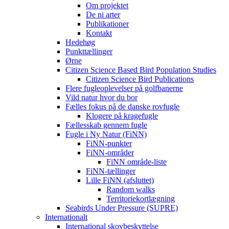
Om projektet
De ni arter
Publikationer
Kontakt
Hedehøg
Punkttællinger
Ørne
Citizen Science Based Bird Population Studies
Citizen Science Bird Publications
Flere fugleoplevelser på golfbanerne
Vild natur hvor du bor
Fælles fokus på de danske rovfugle
Klogere på kragefugle
Fællesskab gennem fugle
Fugle i Ny Natur (FiNN)
FiNN-punkter
FiNN-områder
FiNN område-liste
FiNN-tællinger
Lille FiNN (afsluttet)
Random walks
Territoriekortlægning
Seabirds Under Pressure (SUPRE)
Internationalt
International skovbeskyttelse