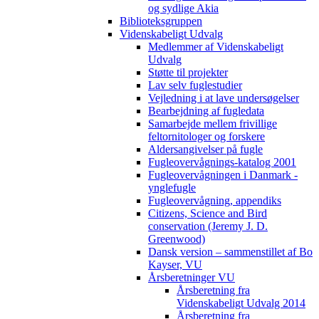
og sydlige Akia
Biblioteksgruppen
Videnskabeligt Udvalg
Medlemmer af Videnskabeligt
Udvalg
Støtte til projekter
Lav selv fuglestudier
Vejledning i at lave undersøgelser
Bearbejdning af fugledata
Samarbejde mellem frivillige
feltornitologer og forskere
Aldersangivelser på fugle
Fugleovervågnings-katalog 2001
Fugleovervågningen i Danmark -
ynglefugle
Fugleovervågning, appendiks
Citizens, Science and Bird
conservation (Jeremy J. D.
Greenwood)
Dansk version – sammenstillet af Bo
Kayser, VU
Årsberetninger VU
Årsberetning fra
Videnskabeligt Udvalg 2014
Årsberetning fra