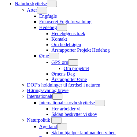
Naturbeskyttelse
Arter
Engfugle
Fokuseret Fugleforvaltning
Hedehøg
Hedehøgens træk
Kontakt
Om hedehøgen
Årsrapporter Projekt Hedehøg
Ørne
GPS ørn
Om projektet
Ørnens Dag
Årsrapporter Ørne
DOF’s holdninger til færdsel i naturen
Høringssvar og breve
Internationalt
International skovbeskyttelse
Her arbejder vi
Sådan beskytter vi skov
Naturpolitik
Agerland
Sådan hjælper landmanden viben