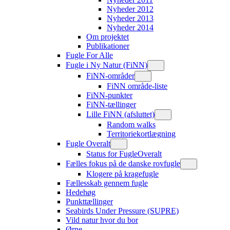
Nyheder 2012
Nyheder 2013
Nyheder 2014
Om projektet
Publikationer
Fugle For Alle
Fugle i Ny Natur (FiNN)
FiNN-områder
FiNN område-liste
FiNN-punkter
FiNN-tællinger
Lille FiNN (afsluttet)
Random walks
Territoriekortlægning
Fugle Overalt
Status for FugleOveralt
Fælles fokus på de danske rovfugle
Klogere på kragefugle
Fællesskab gennem fugle
Hedehøg
Punkttællinger
Seabirds Under Pressure (SUPRE)
Vild natur hvor du bor
Ørne