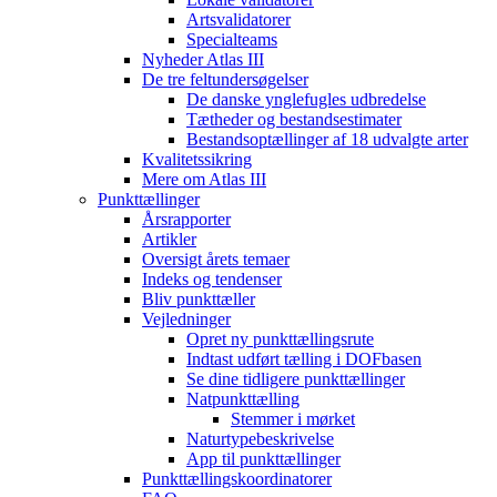
Artsvalidatorer
Specialteams
Nyheder Atlas III
De tre feltundersøgelser
De danske ynglefugles udbredelse
Tætheder og bestandsestimater
Bestandsoptællinger af 18 udvalgte arter
Kvalitetssikring
Mere om Atlas III
Punkttællinger
Årsrapporter
Artikler
Oversigt årets temaer
Indeks og tendenser
Bliv punkttæller
Vejledninger
Opret ny punkttællingsrute
Indtast udført tælling i DOFbasen
Se dine tidligere punkttællinger
Natpunkttælling
Stemmer i mørket
Naturtypebeskrivelse
App til punkttællinger
Punkttællingskoordinatorer