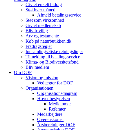
Giv et enkelt bidrag
Støt hver måned
Afmeld betalingsservice
Støt som virksomhed
Giv et medlemskab
Bliv frivillig
Arv og testamente
Køb på naturbutikken.dk
Fradragsregler
Indsamlingsetiske retningslinjer
Tilmelding til betalingsservice
Klima- og Biodiversitetsfond
Bliv medlem
Om DOF
Vision og mission
Vedtægter for DOF
Organisationen
Organisationsdiagram
Hovedbestyrelsen
Medlemmer
Referater
Medarbejdere
Overenskomst
Årsberetninger DOF
Årsregnskaber DOF