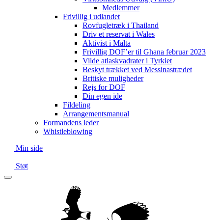
Medlemmer
Frivillig i udlandet
Rovfugletræk i Thailand
Driv et reservat i Wales
Aktivist i Malta
Frivillig DOF’er til Ghana februar 2023
Vilde atlaskvadrater i Tyrkiet
Beskyt trækket ved Messinastrædet
Britiske muligheder
Rejs for DOF
Din egen ide
Fildeling
Arrangementsmanual
Formandens leder
Whistleblowing
Min side
Støt