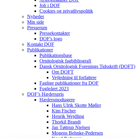
Job i DOF
Cookies og privatlivspolitik
Nyheder
Min side
Presserum
Pressekontakter
DOF's logo
Kontakt DOF
Publikationer
Publikationsbase
Ornitologisk fagbibliografi
Dansk Ornitologisk Forenings Tidsskrift (DOFT)
Om DOFT
Vejledning til forfattere
Faglige publikationer fra DOF
Fugleåret 2023
DOF’s Hæderspris
Hædersmodtagere
Hans Ulrik Skotte Møller
Kim Fischer
Henrik Wejdling
Thorkil Brandt
Jan Tøttrup Nielsen
Mogens Behnke-Pedersen