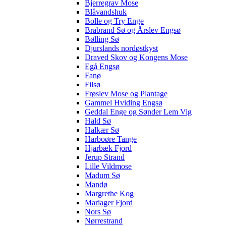
Bjerregrav Mose
Blåvandshuk
Bolle og Try Enge
Brabrand Sø og Årslev Engsø
Bølling Sø
Djurslands nordøstkyst
Draved Skov og Kongens Mose
Egå Engsø
Fanø
Filsø
Frøslev Mose og Plantage
Gammel Hviding Engsø
Geddal Enge og Sønder Lem Vig
Hald Sø
Halkær Sø
Harboøre Tange
Hjarbæk Fjord
Jerup Strand
Lille Vildmose
Madum Sø
Mandø
Margrethe Kog
Mariager Fjord
Nors Sø
Nørrestrand