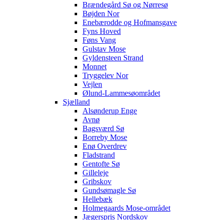
Brændegård Sø og Nørresø
Bøjden Nor
Enebærodde og Hofmansgave
Fyns Hoved
Føns Vang
Gulstav Mose
Gyldensteen Strand
Monnet
Tryggelev Nor
Vejlen
Ølund-Lammesøområdet
Sjælland
Alsønderup Enge
Avnø
Bagsværd Sø
Borreby Mose
Enø Overdrev
Fladstrand
Gentofte Sø
Gilleleje
Gribskov
Gundsømagle Sø
Hellebæk
Holmegaards Mose-området
Jægerspris Nordskov