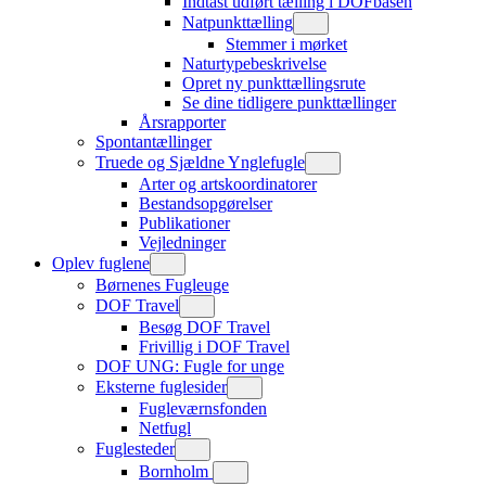
Indtast udført tælling i DOFbasen
Natpunkttælling
Stemmer i mørket
Naturtypebeskrivelse
Opret ny punkttællingsrute
Se dine tidligere punkttællinger
Årsrapporter
Spontantællinger
Truede og Sjældne Ynglefugle
Arter og artskoordinatorer
Bestandsopgørelser
Publikationer
Vejledninger
Oplev fuglene
Børnenes Fugleuge
DOF Travel
Besøg DOF Travel
Frivillig i DOF Travel
DOF UNG: Fugle for unge
Eksterne fuglesider
Fugleværnsfonden
Netfugl
Fuglesteder
Bornholm