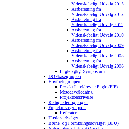
Videnskabeligt Udvalg 2013
Årsberetning fra
Videnskabeligt Udvalg 2012
Årsberetning fra
Videnskabeligt Udvalg 2011
Årsberetning fra
Videnskabeligt Udvalg 2010
Årsberetning fra
Videnskabeligt Udvalg 2009
Årsberetning fra
Videnskabeligt Udvalg 2008
Årsberetning fra
Videnskabeligt Udvalg 2006
Fuglefagligt Symposium
DOFbasegruppen
Havfuglegruppen
Projekt Ilanddrevne Fugle (PIF)
Metodevejledning
Projektbeskrivelse
Rettigheder og pligter
Fuglekursusgruppen
Referater
Hædersudvalget
Børne- og Formidlingsudvalget (BFU)
Virksomheds Udvalg (VirkU)