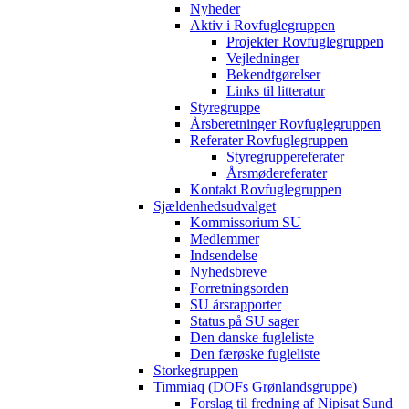
Nyheder
Aktiv i Rovfuglegruppen
Projekter Rovfuglegruppen
Vejledninger
Bekendtgørelser
Links til litteratur
Styregruppe
Årsberetninger Rovfuglegruppen
Referater Rovfuglegruppen
Styregruppereferater
Årsmødereferater
Kontakt Rovfuglegruppen
Sjældenhedsudvalget
Kommissorium SU
Medlemmer
Indsendelse
Nyhedsbreve
Forretningsorden
SU årsrapporter
Status på SU sager
Den danske fugleliste
Den færøske fugleliste
Storkegruppen
Timmiaq (DOFs Grønlandsgruppe)
Forslag til fredning af Nipisat Sund