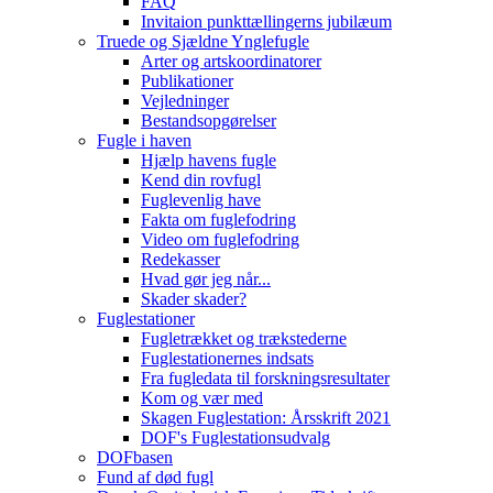
FAQ
Invitaion punkttællingerns jubilæum
Truede og Sjældne Ynglefugle
Arter og artskoordinatorer
Publikationer
Vejledninger
Bestandsopgørelser
Fugle i haven
Hjælp havens fugle
Kend din rovfugl
Fuglevenlig have
Fakta om fuglefodring
Video om fuglefodring
Redekasser
Hvad gør jeg når...
Skader skader?
Fuglestationer
Fugletrækket og trækstederne
Fuglestationernes indsats
Fra fugledata til forskningsresultater
Kom og vær med
Skagen Fuglestation: Årsskrift 2021
DOF's Fuglestationsudvalg
DOFbasen
Fund af død fugl