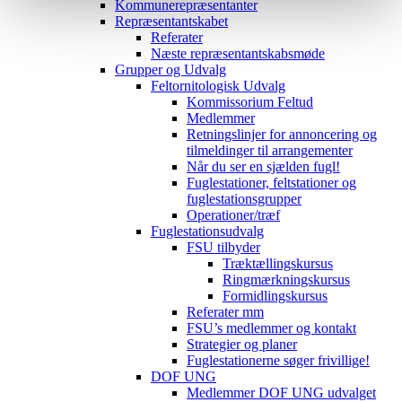
Kommunerepræsentanter
Repræsentantskabet
Referater
Næste repræsentantskabsmøde
Grupper og Udvalg
Feltornitologisk Udvalg
Kommissorium Feltud
Medlemmer
Retningslinjer for annoncering og
tilmeldinger til arrangementer
Når du ser en sjælden fugl!
Fuglestationer, feltstationer og
fuglestationsgrupper
Operationer/træf
Fuglestationsudvalg
FSU tilbyder
Træktællingskursus
Ringmærkningskursus
Formidlingskursus
Referater mm
FSU’s medlemmer og kontakt
Strategier og planer
Fuglestationerne søger frivillige!
DOF UNG
Medlemmer DOF UNG udvalget