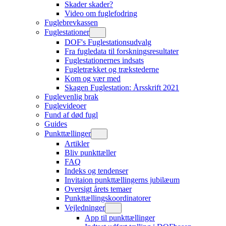
Skader skader?
Video om fuglefodring
Fuglebrevkassen
Fuglestationer
DOF's Fuglestationsudvalg
Fra fugledata til forskningsresultater
Fuglestationernes indsats
Fugletrækket og trækstederne
Kom og vær med
Skagen Fuglestation: Årsskrift 2021
Fuglevenlig brak
Fuglevideoer
Fund af død fugl
Guides
Punkttællinger
Artikler
Bliv punkttæller
FAQ
Indeks og tendenser
Invitaion punkttællingerns jubilæum
Oversigt årets temaer
Punkttællingskoordinatorer
Vejledninger
App til punkttællinger