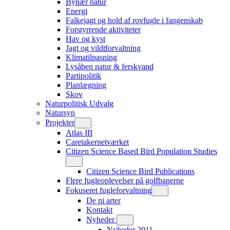
Bynær natur
Energi
Falkejagt og hold af rovfugle i fangenskab
Forstyrrende aktiviteter
Hav og kyst
Jagt og vildtforvaltning
Klimatilpasning
Lysåben natur & ferskvand
Partipolitik
Planlægning
Skov
Naturpolitisk Udvalg
Natursyn
Projekter
Atlas III
Caretakernetværket
Citizen Science Based Bird Population Studies
Citizen Science Bird Publications
Flere fugleoplevelser på golfbanerne
Fokuseret fugleforvaltning
De ni arter
Kontakt
Nyheder
Nyheder 2011