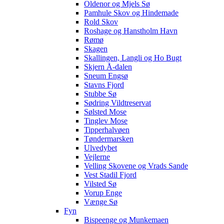
Oldenor og Mjels Sø
Pamhule Skov og Hindemade
Rold Skov
Roshage og Hanstholm Havn
Rømø
Skagen
Skallingen, Langli og Ho Bugt
Skjern Å-dalen
Sneum Engsø
Stavns Fjord
Stubbe Sø
Sødring Vildtreservat
Sølsted Mose
Tinglev Mose
Tipperhalvøen
Tøndermarsken
Ulvedybet
Vejlerne
Velling Skovene og Vrads Sande
Vest Stadil Fjord
Vilsted Sø
Vorup Enge
Vænge Sø
Fyn
Bispeenge og Munkemaen