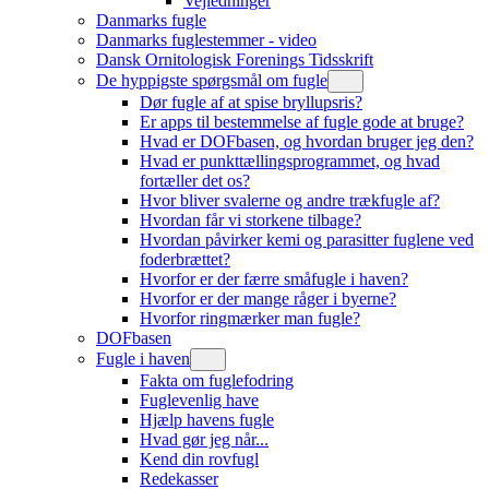
Vejledninger
Danmarks fugle
Danmarks fuglestemmer - video
Dansk Ornitologisk Forenings Tidsskrift
De hyppigste spørgsmål om fugle
Dør fugle af at spise bryllupsris?
Er apps til bestemmelse af fugle gode at bruge?
Hvad er DOFbasen, og hvordan bruger jeg den?
Hvad er punkttællingsprogrammet, og hvad
fortæller det os?
Hvor bliver svalerne og andre trækfugle af?
Hvordan får vi storkene tilbage?
Hvordan påvirker kemi og parasitter fuglene ved
foderbrættet?
Hvorfor er der færre småfugle i haven?
Hvorfor er der mange råger i byerne?
Hvorfor ringmærker man fugle?
DOFbasen
Fugle i haven
Fakta om fuglefodring
Fuglevenlig have
Hjælp havens fugle
Hvad gør jeg når...
Kend din rovfugl
Redekasser