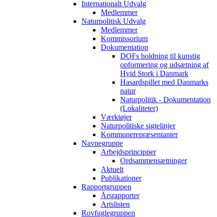
Internationalt Udvalg
Medlemmer
Naturpolitisk Udvalg
Medlemmer
Kommissorium
Dokumentation
DOFs holdning til kunstig
opformering og udsætning af
Hvid Stork i Danmark
Hasardspillet med Danmarks
natur
Naturpolitik - Dokumentation
(Lokaliteter)
Værktøjer
Naturpolitiske sigtelinjer
Kommunerepræsentanter
Navnegruppe
Arbejdsprincipper
Ordsammensætninger
Aktuelt
Publikationer
Rapportgruppen
Årsrapporter
Artslisten
Rovfuglegruppen