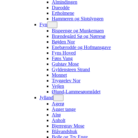
Almindingen
Dueodde
Ertholmene
Hammeren og Slotslyngen
Fyn
Bispeenge og Munkemaen
Brændegård Sø og Nørresø
Bøjden Nor
Enebærodde og Hofmansgave
Fyns Hoved
Føns Vang
Gulstav Mose
Gyldensteen Strand
Monnet
Tryggelev Nor
Vejlen
Ølund-Lammesøområdet
Jylland
Agerø
Agger tange
Alrø
Anholt
Bjerregrav Mose
Blåvandshuk
Bolle og Try Enge