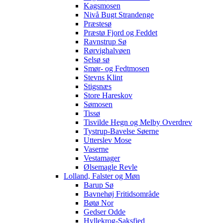
Kagsmosen
Nivå Bugt Strandenge
Præstesø
Præstø Fjord og Feddet
Ravnstrup Sø
Rørvighalvøen
Selsø sø
Smør- og Fedtmosen
Stevns Klint
Stigsnæs
Store Hareskov
Sømosen
Tissø
Tisvilde Hegn og Melby Overdrev
Tystrup-Bavelse Søerne
Utterslev Mose
Vaserne
Vestamager
Ølsemagle Revle
Lolland, Falster og Møn
Barup Sø
Bavnehøj Fritidsområde
Bøtø Nor
Gedser Odde
Hyllekrog-Saksfjed