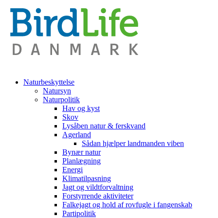
Naturbeskyttelse
Natursyn
Naturpolitik
Hav og kyst
Skov
Lysåben natur & ferskvand
Agerland
Sådan hjælper landmanden viben
Bynær natur
Planlægning
Energi
Klimatilpasning
Jagt og vildtforvaltning
Forstyrrende aktiviteter
Falkejagt og hold af rovfugle i fangenskab
Partipolitik