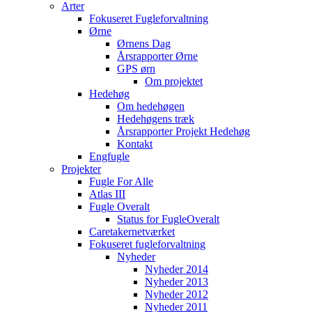
Arter
Fokuseret Fugleforvaltning
Ørne
Ørnens Dag
Årsrapporter Ørne
GPS ørn
Om projektet
Hedehøg
Om hedehøgen
Hedehøgens træk
Årsrapporter Projekt Hedehøg
Kontakt
Engfugle
Projekter
Fugle For Alle
Atlas III
Fugle Overalt
Status for FugleOveralt
Caretakernetværket
Fokuseret fugleforvaltning
Nyheder
Nyheder 2014
Nyheder 2013
Nyheder 2012
Nyheder 2011