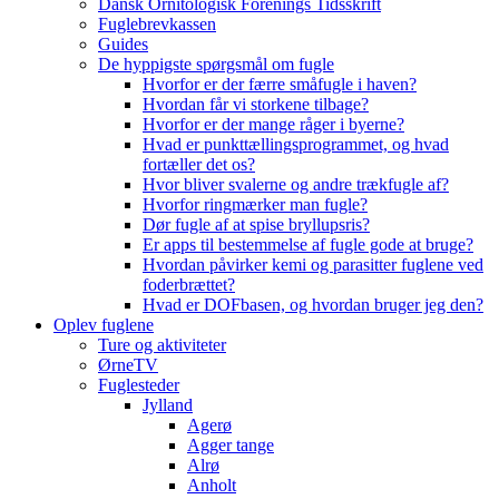
Dansk Ornitologisk Forenings Tidsskrift
Fuglebrevkassen
Guides
De hyppigste spørgsmål om fugle
Hvorfor er der færre småfugle i haven?
Hvordan får vi storkene tilbage?
Hvorfor er der mange råger i byerne?
Hvad er punkttællingsprogrammet, og hvad
fortæller det os?
Hvor bliver svalerne og andre trækfugle af?
Hvorfor ringmærker man fugle?
Dør fugle af at spise bryllupsris?
Er apps til bestemmelse af fugle gode at bruge?
Hvordan påvirker kemi og parasitter fuglene ved
foderbrættet?
Hvad er DOFbasen, og hvordan bruger jeg den?
Oplev fuglene
Ture og aktiviteter
ØrneTV
Fuglesteder
Jylland
Agerø
Agger tange
Alrø
Anholt