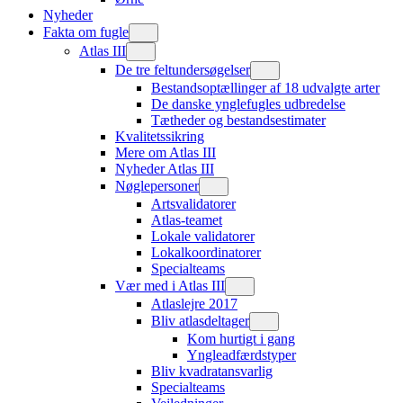
Nyheder
Fakta om fugle
Atlas III
De tre feltundersøgelser
Bestandsoptællinger af 18 udvalgte arter
De danske ynglefugles udbredelse
Tætheder og bestandsestimater
Kvalitetssikring
Mere om Atlas III
Nyheder Atlas III
Nøglepersoner
Artsvalidatorer
Atlas-teamet
Lokale validatorer
Lokalkoordinatorer
Specialteams
Vær med i Atlas III
Atlaslejre 2017
Bliv atlasdeltager
Kom hurtigt i gang
Yngleadfærdstyper
Bliv kvadratansvarlig
Specialteams