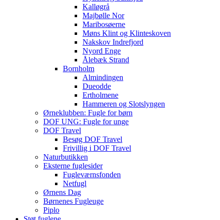
Kalløgrå
Majbølle Nor
Maribosøerne
Møns Klint og Klinteskoven
Nakskov Indrefjord
Nyord Enge
Ålebæk Strand
Bornholm
Almindingen
Dueodde
Ertholmene
Hammeren og Slotslyngen
Ørneklubben: Fugle for børn
DOF UNG: Fugle for unge
DOF Travel
Besøg DOF Travel
Frivillig i DOF Travel
Naturbutikken
Eksterne fuglesider
Fugleværnsfonden
Netfugl
Ørnens Dag
Børnenes Fugleuge
Piplo
Støt fuglene