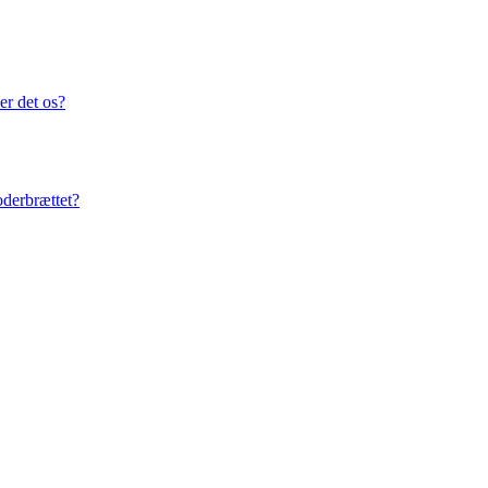
er det os?
oderbrættet?