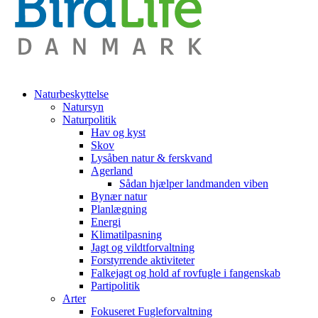
Naturbeskyttelse
Natursyn
Naturpolitik
Hav og kyst
Skov
Lysåben natur & ferskvand
Agerland
Sådan hjælper landmanden viben
Bynær natur
Planlægning
Energi
Klimatilpasning
Jagt og vildtforvaltning
Forstyrrende aktiviteter
Falkejagt og hold af rovfugle i fangenskab
Partipolitik
Arter
Fokuseret Fugleforvaltning