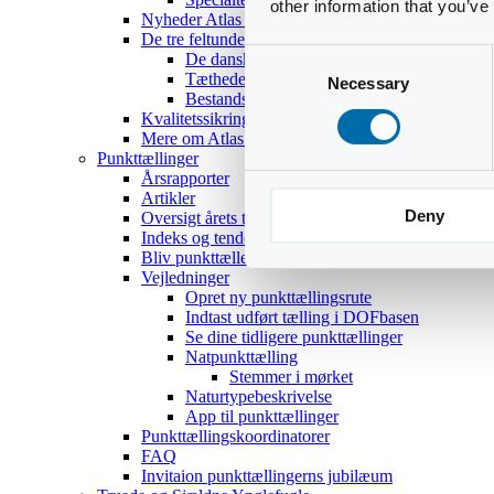
other information that you’ve
Nyheder Atlas III
De tre feltundersøgelser
Consent
De danske ynglefugles udbredelse
Tætheder og bestandsestimater
Necessary
Selection
Bestandsoptællinger af 18 udvalgte arter
Kvalitetssikring
Mere om Atlas III
Punkttællinger
Årsrapporter
Artikler
Deny
Oversigt årets temaer
Indeks og tendenser
Bliv punkttæller
Vejledninger
Opret ny punkttællingsrute
Indtast udført tælling i DOFbasen
Se dine tidligere punkttællinger
Natpunkttælling
Stemmer i mørket
Naturtypebeskrivelse
App til punkttællinger
Punkttællingskoordinatorer
FAQ
Invitaion punkttællingerns jubilæum