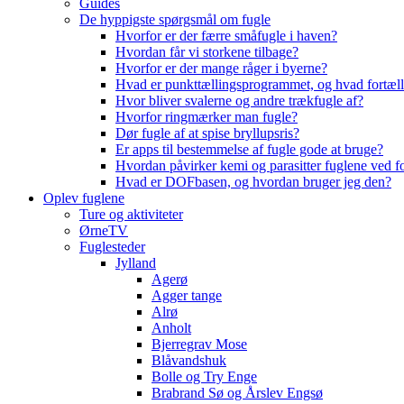
Guides
De hyppigste spørgsmål om fugle
Hvorfor er der færre småfugle i haven?
Hvordan får vi storkene tilbage?
Hvorfor er der mange råger i byerne?
Hvad er punkttællingsprogrammet, og hvad fortæll
Hvor bliver svalerne og andre trækfugle af?
Hvorfor ringmærker man fugle?
Dør fugle af at spise bryllupsris?
Er apps til bestemmelse af fugle gode at bruge?
Hvordan påvirker kemi og parasitter fuglene ved f
Hvad er DOFbasen, og hvordan bruger jeg den?
Oplev fuglene
Ture og aktiviteter
ØrneTV
Fuglesteder
Jylland
Agerø
Agger tange
Alrø
Anholt
Bjerregrav Mose
Blåvandshuk
Bolle og Try Enge
Brabrand Sø og Årslev Engsø