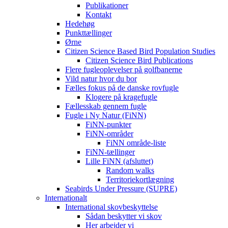
Publikationer
Kontakt
Hedehøg
Punkttællinger
Ørne
Citizen Science Based Bird Population Studies
Citizen Science Bird Publications
Flere fugleoplevelser på golfbanerne
Vild natur hvor du bor
Fælles fokus på de danske rovfugle
Klogere på kragefugle
Fællesskab gennem fugle
Fugle i Ny Natur (FiNN)
FiNN-punkter
FiNN-områder
FiNN område-liste
FiNN-tællinger
Lille FiNN (afsluttet)
Random walks
Territoriekortlægning
Seabirds Under Pressure (SUPRE)
Internationalt
International skovbeskyttelse
Sådan beskytter vi skov
Her arbejder vi