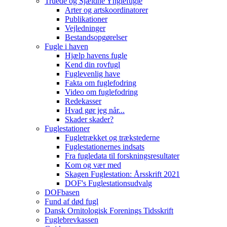
Truede og Sjældne Ynglefugle
Arter og artskoordinatorer
Publikationer
Vejledninger
Bestandsopgørelser
Fugle i haven
Hjælp havens fugle
Kend din rovfugl
Fuglevenlig have
Fakta om fuglefodring
Video om fuglefodring
Redekasser
Hvad gør jeg når...
Skader skader?
Fuglestationer
Fugletrækket og trækstederne
Fuglestationernes indsats
Fra fugledata til forskningsresultater
Kom og vær med
Skagen Fuglestation: Årsskrift 2021
DOF's Fuglestationsudvalg
DOFbasen
Fund af død fugl
Dansk Ornitologisk Forenings Tidsskrift
Fuglebrevkassen