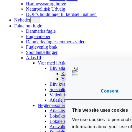
Høringssvar og breve
Naturpolitisk Udvalg
DOF’s holdninger til færdsel i naturen
Nyheder
Fakta om fugle
Danmarks fugle
Fuglevideoer
Danmarks fuglestemmer - video
Fuglevenlig brak
Spontantællinger
Atlas III
Vær med i Atlas III
Bliv atlasdeltager
Kom hurtigt i gang
Yngleadfærdstyper
Bliv kvadratansvarlig
Specialteams
Consent
Vejledninger
Atlaslejre 2017
Nøglepersoner
This website uses cookies
Atlas-teamet
Lokalkoordinatorer
We use cookies to personalis
Lokale validatorer
information about your use of
Artsvalidatorer
Specialteams