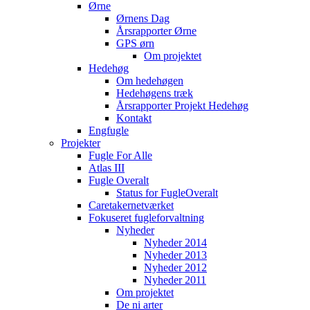
Ørne
Ørnens Dag
Årsrapporter Ørne
GPS ørn
Om projektet
Hedehøg
Om hedehøgen
Hedehøgens træk
Årsrapporter Projekt Hedehøg
Kontakt
Engfugle
Projekter
Fugle For Alle
Atlas III
Fugle Overalt
Status for FugleOveralt
Caretakernetværket
Fokuseret fugleforvaltning
Nyheder
Nyheder 2014
Nyheder 2013
Nyheder 2012
Nyheder 2011
Om projektet
De ni arter