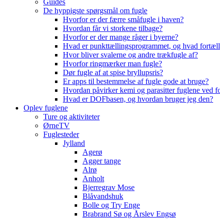
Guides
De hyppigste spørgsmål om fugle
Hvorfor er der færre småfugle i haven?
Hvordan får vi storkene tilbage?
Hvorfor er der mange råger i byerne?
Hvad er punkttællingsprogrammet, og hvad fortæll
Hvor bliver svalerne og andre trækfugle af?
Hvorfor ringmærker man fugle?
Dør fugle af at spise bryllupsris?
Er apps til bestemmelse af fugle gode at bruge?
Hvordan påvirker kemi og parasitter fuglene ved f
Hvad er DOFbasen, og hvordan bruger jeg den?
Oplev fuglene
Ture og aktiviteter
ØrneTV
Fuglesteder
Jylland
Agerø
Agger tange
Alrø
Anholt
Bjerregrav Mose
Blåvandshuk
Bolle og Try Enge
Brabrand Sø og Årslev Engsø