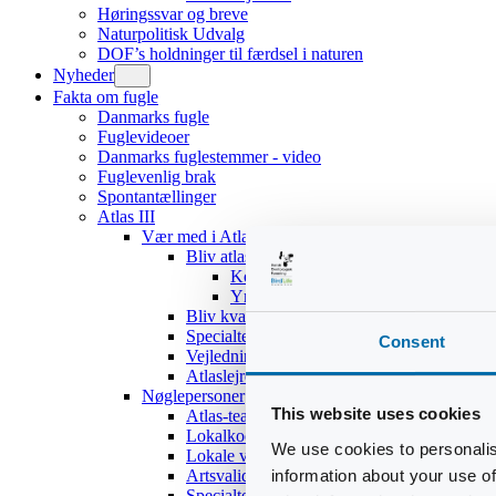
Høringssvar og breve
Naturpolitisk Udvalg
DOF’s holdninger til færdsel i naturen
Nyheder
Fakta om fugle
Danmarks fugle
Fuglevideoer
Danmarks fuglestemmer - video
Fuglevenlig brak
Spontantællinger
Atlas III
Vær med i Atlas III
Bliv atlasdeltager
Kom hurtigt i gang
Yngleadfærdstyper
Bliv kvadratansvarlig
Specialteams
Consent
Vejledninger
Atlaslejre 2017
Nøglepersoner
This website uses cookies
Atlas-teamet
Lokalkoordinatorer
We use cookies to personalis
Lokale validatorer
information about your use of
Artsvalidatorer
Specialteams