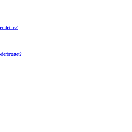
er det os?
oderbrættet?