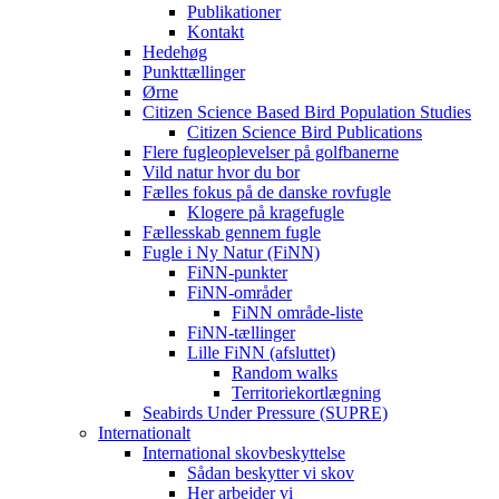
Publikationer
Kontakt
Hedehøg
Punkttællinger
Ørne
Citizen Science Based Bird Population Studies
Citizen Science Bird Publications
Flere fugleoplevelser på golfbanerne
Vild natur hvor du bor
Fælles fokus på de danske rovfugle
Klogere på kragefugle
Fællesskab gennem fugle
Fugle i Ny Natur (FiNN)
FiNN-punkter
FiNN-områder
FiNN område-liste
FiNN-tællinger
Lille FiNN (afsluttet)
Random walks
Territoriekortlægning
Seabirds Under Pressure (SUPRE)
Internationalt
International skovbeskyttelse
Sådan beskytter vi skov
Her arbejder vi