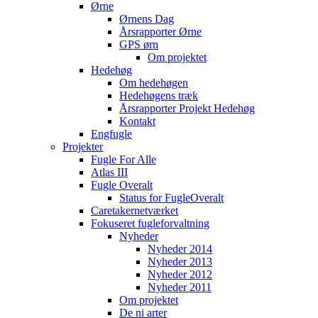
Ørne
Ørnens Dag
Årsrapporter Ørne
GPS ørn
Om projektet
Hedehøg
Om hedehøgen
Hedehøgens træk
Årsrapporter Projekt Hedehøg
Kontakt
Engfugle
Projekter
Fugle For Alle
Atlas III
Fugle Overalt
Status for FugleOveralt
Caretakernetværket
Fokuseret fugleforvaltning
Nyheder
Nyheder 2014
Nyheder 2013
Nyheder 2012
Nyheder 2011
Om projektet
De ni arter