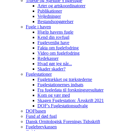
Truede og Sjældne Ynglefugle
Arter og artskoordinatorer
Publikationer
Vejledninger
Bestandsopgørelser
Fugle i haven
Hjælp havens fugle
Kend din rovfugl
Fuglevenlig have
Fakta om fuglefodring
Video om fuglefodring
Redekasser
Hvad gør jeg når...
Skader skader?
Fuglestationer
Fugletrækket og trækstederne
Fuglestationernes indsats
Fra fugledata til forskningsresultater
Kom og vær med
Skagen Fuglestation: Årsskrift 2021
DOF's Fuglestationsudvalg
DOFbasen
Fund af død fugl
Dansk Ornitologisk Forenings Tidsskrift
Fuglebrevkassen