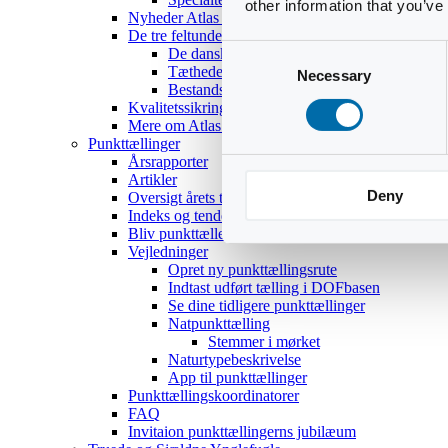
other information that you’ve
Nyheder Atlas III
De tre feltundersøgelser
Consent
De danske ynglefugles udbredelse
Tætheder og bestandsestimater
Necessary
Selection
Bestandsoptællinger af 18 udvalgte arter
Kvalitetssikring
Mere om Atlas III
Punkttællinger
Årsrapporter
Artikler
Deny
Oversigt årets temaer
Indeks og tendenser
Bliv punkttæller
Vejledninger
Opret ny punkttællingsrute
Indtast udført tælling i DOFbasen
Se dine tidligere punkttællinger
Natpunkttælling
Stemmer i mørket
Naturtypebeskrivelse
App til punkttællinger
Punkttællingskoordinatorer
FAQ
Invitaion punkttællingerns jubilæum