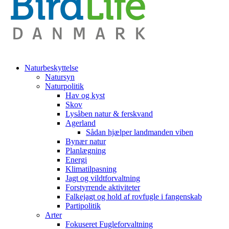
Naturbeskyttelse
Natursyn
Naturpolitik
Hav og kyst
Skov
Lysåben natur & ferskvand
Agerland
Sådan hjælper landmanden viben
Bynær natur
Planlægning
Energi
Klimatilpasning
Jagt og vildtforvaltning
Forstyrrende aktiviteter
Falkejagt og hold af rovfugle i fangenskab
Partipolitik
Arter
Fokuseret Fugleforvaltning