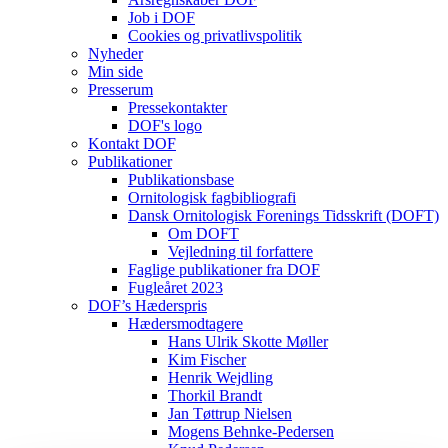
Job i DOF
Cookies og privatlivspolitik
Nyheder
Min side
Presserum
Pressekontakter
DOF's logo
Kontakt DOF
Publikationer
Publikationsbase
Ornitologisk fagbibliografi
Dansk Ornitologisk Forenings Tidsskrift (DOFT)
Om DOFT
Vejledning til forfattere
Faglige publikationer fra DOF
Fugleåret 2023
DOF’s Hæderspris
Hædersmodtagere
Hans Ulrik Skotte Møller
Kim Fischer
Henrik Wejdling
Thorkil Brandt
Jan Tøttrup Nielsen
Mogens Behnke-Pedersen