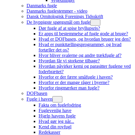
Vejledninger
Danmarks fugle
Danmarks fuglestemmer - video
Dansk Ornitologisk Forenings Tidsskrift
De hyppigste spørgsmål om fugle
Dør fugle af at spise bryllupsris?
Er apps til bestemmelse af fugle gode at bruge?
Hvad er DOFbasen, og hvordan bruger jeg den?
Hvad er punkttællingsprogrammet, og hvad
fortæller det os?
Hvor bliver svalerne og andre trækfugle af?
Hvordan får vi storkene tilbage?
Hvordan påvirker kemi og parasitter fuglene ved
foderbrættet?
Hvorfor er der færre småfugle i haven?
Hvorfor er der mange råger i byerne?
Hvorfor ringmærker man fugle?
DOFbasen
Fugle i haven
Fakta om fuglefodring
Fuglevenlig have
Hjælp havens fugle
Hvad gør jeg når...
Kend din rovfugl
Redekasser