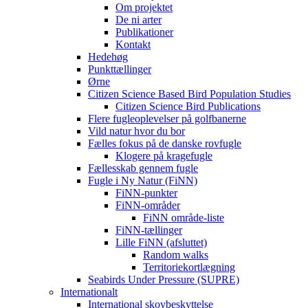
Om projektet
De ni arter
Publikationer
Kontakt
Hedehøg
Punkttællinger
Ørne
Citizen Science Based Bird Population Studies
Citizen Science Bird Publications
Flere fugleoplevelser på golfbanerne
Vild natur hvor du bor
Fælles fokus på de danske rovfugle
Klogere på kragefugle
Fællesskab gennem fugle
Fugle i Ny Natur (FiNN)
FiNN-punkter
FiNN-områder
FiNN område-liste
FiNN-tællinger
Lille FiNN (afsluttet)
Random walks
Territoriekortlægning
Seabirds Under Pressure (SUPRE)
Internationalt
International skovbeskyttelse