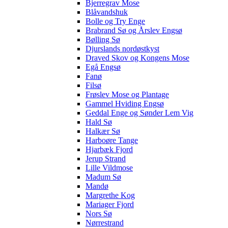
Bjerregrav Mose
Blåvandshuk
Bolle og Try Enge
Brabrand Sø og Årslev Engsø
Bølling Sø
Djurslands nordøstkyst
Draved Skov og Kongens Mose
Egå Engsø
Fanø
Filsø
Frøslev Mose og Plantage
Gammel Hviding Engsø
Geddal Enge og Sønder Lem Vig
Hald Sø
Halkær Sø
Harboøre Tange
Hjarbæk Fjord
Jerup Strand
Lille Vildmose
Madum Sø
Mandø
Margrethe Kog
Mariager Fjord
Nors Sø
Nørrestrand