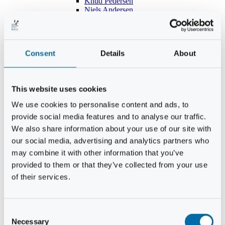
Knud Pedersen
Niels Andersen
Hans Lind
Jens Mikkel Lausten
Tim Andersen
Per Janfelt
Consent
Details
About
Christian Hjorth
Per Ekberg Pedersen
Peter Andersen
Kjeld Hansen
This website uses cookies
Niels Thomas Rosenberg
Benny Gensbøl
We use cookies to personalise content and ads, to
Bent Jakobsen
provide social media features and to analyse our traffic.
Svend Andersen
Bent Wigh
We also share information about your use of our site with
Jens-Kjeld Jensen
our social media, advertising and analytics partners who
Jon Fjeldså
may combine it with other information that you’ve
William Carøe Aarestrup
Erik Mølgaard
provided to them or that they’ve collected from your use
Klaus Malling Olsen
of their services.
Brian Zobbe
Peter Lange
Kurt Due Johansen
Niels Peter Andreasen
Consent
Preben Berg
Necessary
Selection