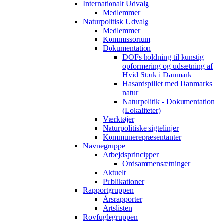
Internationalt Udvalg
Medlemmer
Naturpolitisk Udvalg
Medlemmer
Kommissorium
Dokumentation
DOFs holdning til kunstig
opformering og udsætning af
Hvid Stork i Danmark
Hasardspillet med Danmarks
natur
Naturpolitik - Dokumentation
(Lokaliteter)
Værktøjer
Naturpolitiske sigtelinjer
Kommunerepræsentanter
Navnegruppe
Arbejdsprincipper
Ordsammensætninger
Aktuelt
Publikationer
Rapportgruppen
Årsrapporter
Artslisten
Rovfuglegruppen