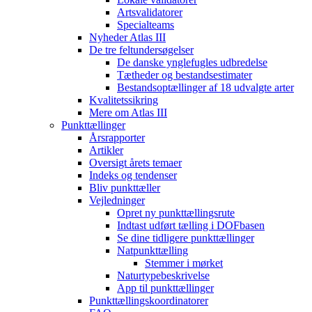
Artsvalidatorer
Specialteams
Nyheder Atlas III
De tre feltundersøgelser
De danske ynglefugles udbredelse
Tætheder og bestandsestimater
Bestandsoptællinger af 18 udvalgte arter
Kvalitetssikring
Mere om Atlas III
Punkttællinger
Årsrapporter
Artikler
Oversigt årets temaer
Indeks og tendenser
Bliv punkttæller
Vejledninger
Opret ny punkttællingsrute
Indtast udført tælling i DOFbasen
Se dine tidligere punkttællinger
Natpunkttælling
Stemmer i mørket
Naturtypebeskrivelse
App til punkttællinger
Punkttællingskoordinatorer