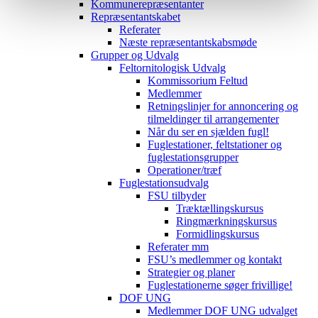
Kommunerepræsentanter
Repræsentantskabet
Referater
Næste repræsentantskabsmøde
Grupper og Udvalg
Feltornitologisk Udvalg
Kommissorium Feltud
Medlemmer
Retningslinjer for annoncering og
tilmeldinger til arrangementer
Når du ser en sjælden fugl!
Fuglestationer, feltstationer og
fuglestationsgrupper
Operationer/træf
Fuglestationsudvalg
FSU tilbyder
Træktællingskursus
Ringmærkningskursus
Formidlingskursus
Referater mm
FSU’s medlemmer og kontakt
Strategier og planer
Fuglestationerne søger frivillige!
DOF UNG
Medlemmer DOF UNG udvalget