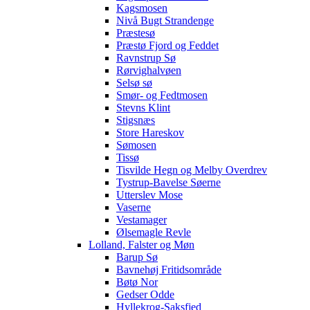
Kagsmosen
Nivå Bugt Strandenge
Præstesø
Præstø Fjord og Feddet
Ravnstrup Sø
Rørvighalvøen
Selsø sø
Smør- og Fedtmosen
Stevns Klint
Stigsnæs
Store Hareskov
Sømosen
Tissø
Tisvilde Hegn og Melby Overdrev
Tystrup-Bavelse Søerne
Utterslev Mose
Vaserne
Vestamager
Ølsemagle Revle
Lolland, Falster og Møn
Barup Sø
Bavnehøj Fritidsområde
Bøtø Nor
Gedser Odde
Hyllekrog-Saksfjed