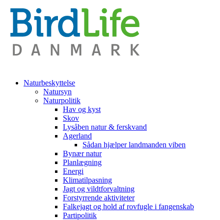
Naturbeskyttelse
Natursyn
Naturpolitik
Hav og kyst
Skov
Lysåben natur & ferskvand
Agerland
Sådan hjælper landmanden viben
Bynær natur
Planlægning
Energi
Klimatilpasning
Jagt og vildtforvaltning
Forstyrrende aktiviteter
Falkejagt og hold af rovfugle i fangenskab
Partipolitik