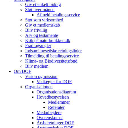
Giv et enkelt bidrag
Støt hver måned
Afmeld betalingsservice
Støt som virksomhed
Giv et medlemskab
Bliv frivillig
Arv og testamente
Køb på naturbutikken.dk
Fradragsregler
Indsamlingsetiske retningslinjer
Tilmelding til betalingsservice
Klima- og Biodiversitetsfond
Bliv medlem
Om DOF
Vision og mission
Vedtægter for DOF
Organisationen
Organisationsdiagram
Hovedbestyrelsen
Medlemmer
Referater
Medarbejdere
Overenskomst
Årsberetninger DOF
Årsregnskaber DOF