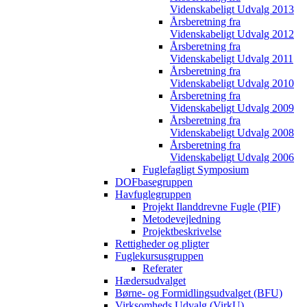
Videnskabeligt Udvalg 2013
Årsberetning fra
Videnskabeligt Udvalg 2012
Årsberetning fra
Videnskabeligt Udvalg 2011
Årsberetning fra
Videnskabeligt Udvalg 2010
Årsberetning fra
Videnskabeligt Udvalg 2009
Årsberetning fra
Videnskabeligt Udvalg 2008
Årsberetning fra
Videnskabeligt Udvalg 2006
Fuglefagligt Symposium
DOFbasegruppen
Havfuglegruppen
Projekt Ilanddrevne Fugle (PIF)
Metodevejledning
Projektbeskrivelse
Rettigheder og pligter
Fuglekursusgruppen
Referater
Hædersudvalget
Børne- og Formidlingsudvalget (BFU)
Virksomheds Udvalg (VirkU)