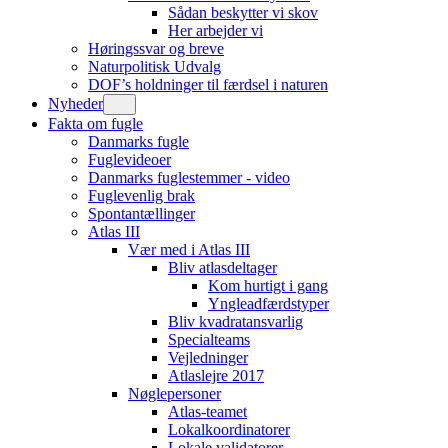
Sådan beskytter vi skov
Her arbejder vi
Høringssvar og breve
Naturpolitisk Udvalg
DOF’s holdninger til færdsel i naturen
Nyheder
Fakta om fugle
Danmarks fugle
Fuglevideoer
Danmarks fuglestemmer - video
Fuglevenlig brak
Spontantællinger
Atlas III
Vær med i Atlas III
Bliv atlasdeltager
Kom hurtigt i gang
Yngleadfærdstyper
Bliv kvadratansvarlig
Specialteams
Vejledninger
Atlaslejre 2017
Nøglepersoner
Atlas-teamet
Lokalkoordinatorer
Lokale validatorer