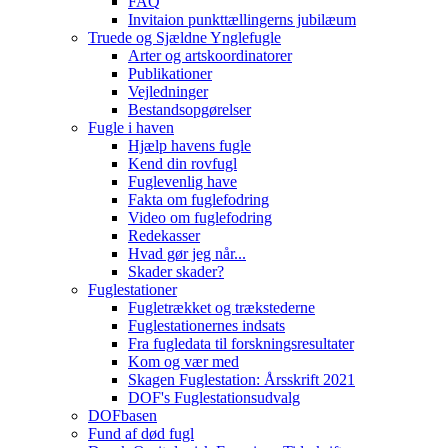
FAQ
Invitaion punkttællingerns jubilæum
Truede og Sjældne Ynglefugle
Arter og artskoordinatorer
Publikationer
Vejledninger
Bestandsopgørelser
Fugle i haven
Hjælp havens fugle
Kend din rovfugl
Fuglevenlig have
Fakta om fuglefodring
Video om fuglefodring
Redekasser
Hvad gør jeg når...
Skader skader?
Fuglestationer
Fugletrækket og trækstederne
Fuglestationernes indsats
Fra fugledata til forskningsresultater
Kom og vær med
Skagen Fuglestation: Årsskrift 2021
DOF's Fuglestationsudvalg
DOFbasen
Fund af død fugl