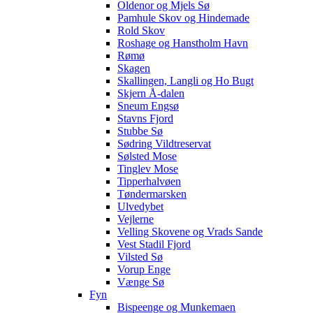
Oldenor og Mjels Sø
Pamhule Skov og Hindemade
Rold Skov
Roshage og Hanstholm Havn
Rømø
Skagen
Skallingen, Langli og Ho Bugt
Skjern Å-dalen
Sneum Engsø
Stavns Fjord
Stubbe Sø
Sødring Vildtreservat
Sølsted Mose
Tinglev Mose
Tipperhalvøen
Tøndermarsken
Ulvedybet
Vejlerne
Velling Skovene og Vrads Sande
Vest Stadil Fjord
Vilsted Sø
Vorup Enge
Vænge Sø
Fyn
Bispeenge og Munkemaen