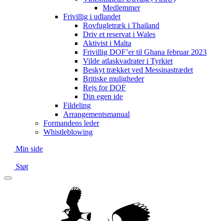
Medlemmer
Frivillig i udlandet
Rovfugletræk i Thailand
Driv et reservat i Wales
Aktivist i Malta
Frivillig DOF’er til Ghana februar 2023
Vilde atlaskvadrater i Tyrkiet
Beskyt trækket ved Messinastrædet
Britiske muligheder
Rejs for DOF
Din egen ide
Fildeling
Arrangementsmanual
Formandens leder
Whistleblowing
Min side
Støt