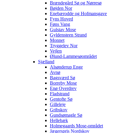
Brændegård Sø og Nørresø
Bøjden Nor
Enebærodde og Hofmansgave
Fyns Hoved
Føns Vang
Gulstav Mose
Gyldensteen Strand
Monnet
Tryggelev Nor
Vejlen
Ølund-Lammesøområdet
Sjælland
Alsønderup Enge
Avnø
Bagsværd Sø
Borreby Mose
Enø Overdrev
Fladstrand
Gentofte Sø
Gilleleje
Gribskov
Gundsømagle Sø
Hellebæk
Holmegaards Mose-området
Jægerspris Nordskov