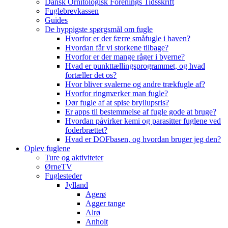
Dansk Ornitologisk Forenings Tidsskrift
Fuglebrevkassen
Guides
De hyppigste spørgsmål om fugle
Hvorfor er der færre småfugle i haven?
Hvordan får vi storkene tilbage?
Hvorfor er der mange råger i byerne?
Hvad er punkttællingsprogrammet, og hvad
fortæller det os?
Hvor bliver svalerne og andre trækfugle af?
Hvorfor ringmærker man fugle?
Dør fugle af at spise bryllupsris?
Er apps til bestemmelse af fugle gode at bruge?
Hvordan påvirker kemi og parasitter fuglene ved
foderbrættet?
Hvad er DOFbasen, og hvordan bruger jeg den?
Oplev fuglene
Ture og aktiviteter
ØrneTV
Fuglesteder
Jylland
Agerø
Agger tange
Alrø
Anholt