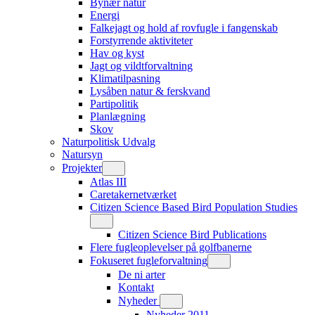
Bynær natur
Energi
Falkejagt og hold af rovfugle i fangenskab
Forstyrrende aktiviteter
Hav og kyst
Jagt og vildtforvaltning
Klimatilpasning
Lysåben natur & ferskvand
Partipolitik
Planlægning
Skov
Naturpolitisk Udvalg
Natursyn
Projekter
Atlas III
Caretakernetværket
Citizen Science Based Bird Population Studies
Citizen Science Bird Publications
Flere fugleoplevelser på golfbanerne
Fokuseret fugleforvaltning
De ni arter
Kontakt
Nyheder
Nyheder 2011