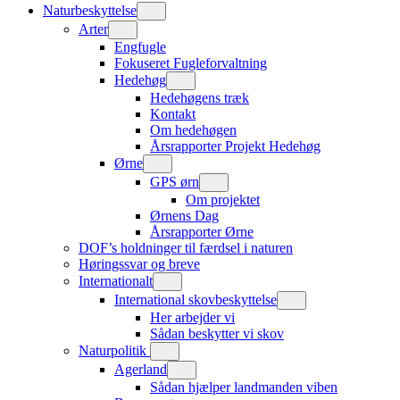
Naturbeskyttelse
Arter
Engfugle
Fokuseret Fugleforvaltning
Hedehøg
Hedehøgens træk
Kontakt
Om hedehøgen
Årsrapporter Projekt Hedehøg
Ørne
GPS ørn
Om projektet
Ørnens Dag
Årsrapporter Ørne
DOF’s holdninger til færdsel i naturen
Høringssvar og breve
Internationalt
International skovbeskyttelse
Her arbejder vi
Sådan beskytter vi skov
Naturpolitik
Agerland
Sådan hjælper landmanden viben