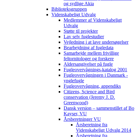
og sydlige Akia
Biblioteksgruppen
Videnskabeligt Udvalg
Medlemmer af Videnskabeligt
Udvalg
Støtte til projekter
Lav selv fuglestudier
Vejledning i at lave undersøgelser
Bearbejdning af fugledata
Samarbejde mellem frivillige
feltornitologer og forskere
Aldersangivelser på fugle
Fugleovervågnings-katalog 2001
Fugleovervågningen i Danmark -
ynglefugle
Fugleovervågning, appendiks
Citizens, Science and Bird
conservation (Jeremy J. D.
Greenwood)
Dansk version – sammenstillet af Bo
Kayser, VU
Årsberetninger VU
Årsberetning fra
Videnskabeligt Udvalg 2014
Årsberetning fra