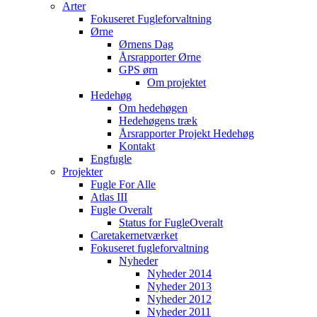
Arter
Fokuseret Fugleforvaltning
Ørne
Ørnens Dag
Årsrapporter Ørne
GPS ørn
Om projektet
Hedehøg
Om hedehøgen
Hedehøgens træk
Årsrapporter Projekt Hedehøg
Kontakt
Engfugle
Projekter
Fugle For Alle
Atlas III
Fugle Overalt
Status for FugleOveralt
Caretakernetværket
Fokuseret fugleforvaltning
Nyheder
Nyheder 2014
Nyheder 2013
Nyheder 2012
Nyheder 2011