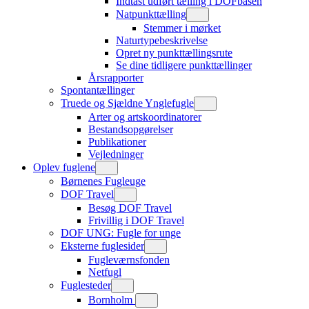
Indtast udført tælling i DOFbasen
Natpunkttælling
Stemmer i mørket
Naturtypebeskrivelse
Opret ny punkttællingsrute
Se dine tidligere punkttællinger
Årsrapporter
Spontantællinger
Truede og Sjældne Ynglefugle
Arter og artskoordinatorer
Bestandsopgørelser
Publikationer
Vejledninger
Oplev fuglene
Børnenes Fugleuge
DOF Travel
Besøg DOF Travel
Frivillig i DOF Travel
DOF UNG: Fugle for unge
Eksterne fuglesider
Fugleværnsfonden
Netfugl
Fuglesteder
Bornholm