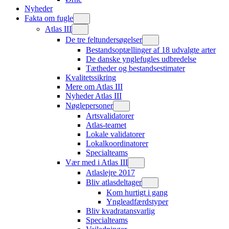
Nyheder
Fakta om fugle
Atlas III
De tre feltundersøgelser
Bestandsoptællinger af 18 udvalgte arter
De danske ynglefugles udbredelse
Tætheder og bestandsestimater
Kvalitetssikring
Mere om Atlas III
Nyheder Atlas III
Nøglepersoner
Artsvalidatorer
Atlas-teamet
Lokale validatorer
Lokalkoordinatorer
Specialteams
Vær med i Atlas III
Atlaslejre 2017
Bliv atlasdeltager
Kom hurtigt i gang
Yngleadfærdstyper
Bliv kvadratansvarlig
Specialteams