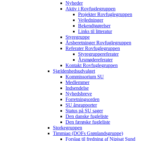
Nyheder
Aktiv i Rovfuglegruppen
Projekter Rovfuglegruppen
Vejledninger
Bekendtgørelser
Links til litteratur
Styregruppe
Årsberetninger Rovfuglegruppen
Referater Rovfuglegruppen
Styregruppereferater
Årsmødereferater
Kontakt Rovfuglegruppen
Sjældenhedsudvalget
Kommissorium SU
Medlemmer
Indsendelse
Nyhedsbreve
Forretningsorden
SU årsrapporter
Status på SU sager
Den danske fugleliste
Den færøske fugleliste
Storkegruppen
Timmiaq (DOFs Grønlandsgruppe)
Forslag til fredning af Nipisat Sund