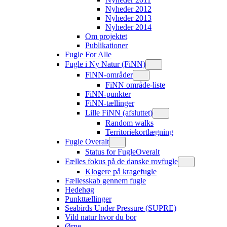
Nyheder 2012
Nyheder 2013
Nyheder 2014
Om projektet
Publikationer
Fugle For Alle
Fugle i Ny Natur (FiNN)
FiNN-områder
FiNN område-liste
FiNN-punkter
FiNN-tællinger
Lille FiNN (afsluttet)
Random walks
Territoriekortlægning
Fugle Overalt
Status for FugleOveralt
Fælles fokus på de danske rovfugle
Klogere på kragefugle
Fællesskab gennem fugle
Hedehøg
Punkttællinger
Seabirds Under Pressure (SUPRE)
Vild natur hvor du bor
Ørne