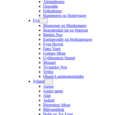
Almindingen
Dueodde
Ertholmene
Hammeren og Slotslyngen
Fyn
Bispeenge og Munkemaen
Brændegård Sø og Nørresø
Bøjden Nor
Enebærodde og Hofmansgave
Fyns Hoved
Føns Vang
Gulstav Mose
Gyldensteen Strand
Monnet
Tryggelev Nor
Vejlen
Ølund-Lammesøområdet
Jylland
Agerø
Agger tange
Alrø
Anholt
Bjerregrav Mose
Blåvandshuk
Bolle og Try Enge