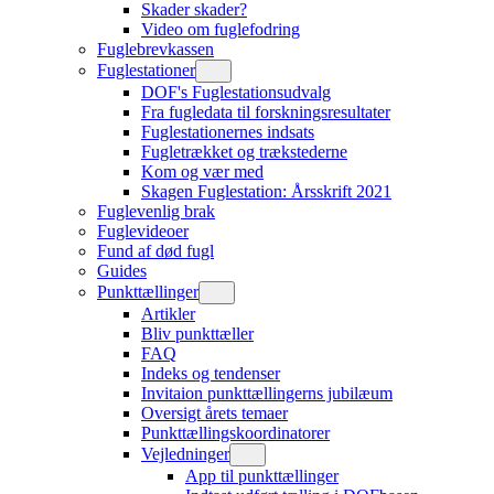
Skader skader?
Video om fuglefodring
Fuglebrevkassen
Fuglestationer
DOF's Fuglestationsudvalg
Fra fugledata til forskningsresultater
Fuglestationernes indsats
Fugletrækket og trækstederne
Kom og vær med
Skagen Fuglestation: Årsskrift 2021
Fuglevenlig brak
Fuglevideoer
Fund af død fugl
Guides
Punkttællinger
Artikler
Bliv punkttæller
FAQ
Indeks og tendenser
Invitaion punkttællingerns jubilæum
Oversigt årets temaer
Punkttællingskoordinatorer
Vejledninger
App til punkttællinger