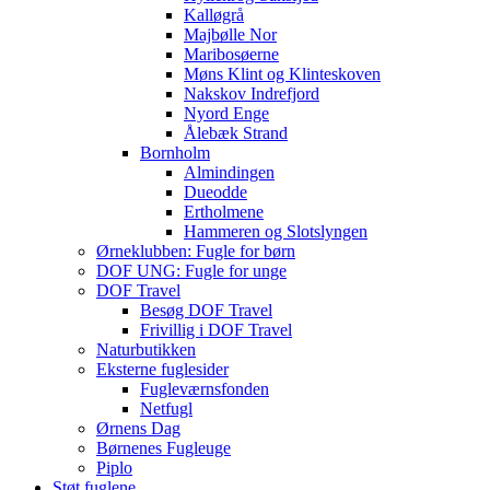
Kalløgrå
Majbølle Nor
Maribosøerne
Møns Klint og Klinteskoven
Nakskov Indrefjord
Nyord Enge
Ålebæk Strand
Bornholm
Almindingen
Dueodde
Ertholmene
Hammeren og Slotslyngen
Ørneklubben: Fugle for børn
DOF UNG: Fugle for unge
DOF Travel
Besøg DOF Travel
Frivillig i DOF Travel
Naturbutikken
Eksterne fuglesider
Fugleværnsfonden
Netfugl
Ørnens Dag
Børnenes Fugleuge
Piplo
Støt fuglene