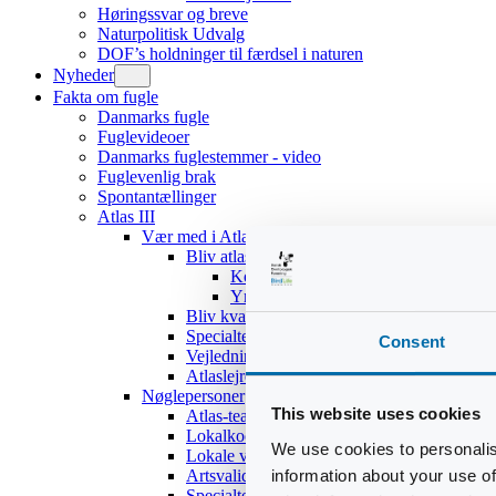
Høringssvar og breve
Naturpolitisk Udvalg
DOF’s holdninger til færdsel i naturen
Nyheder
Fakta om fugle
Danmarks fugle
Fuglevideoer
Danmarks fuglestemmer - video
Fuglevenlig brak
Spontantællinger
Atlas III
Vær med i Atlas III
Bliv atlasdeltager
Kom hurtigt i gang
Yngleadfærdstyper
Bliv kvadratansvarlig
Specialteams
Consent
Vejledninger
Atlaslejre 2017
Nøglepersoner
This website uses cookies
Atlas-teamet
Lokalkoordinatorer
We use cookies to personalis
Lokale validatorer
information about your use of
Artsvalidatorer
Specialteams