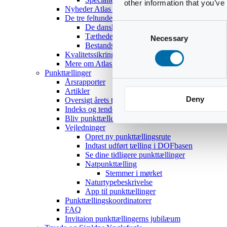
other information that you’ve
Nyheder Atlas III
De tre feltundersøgelser
Consent
De danske ynglefugles udbredelse
Tætheder og bestandsestimater
Necessary
Selection
Bestandsoptællinger af 18 udvalgte arter
Kvalitetssikring
Mere om Atlas III
Punkttællinger
Årsrapporter
Artikler
Deny
Oversigt årets temaer
Indeks og tendenser
Bliv punkttæller
Vejledninger
Opret ny punkttællingsrute
Indtast udført tælling i DOFbasen
Se dine tidligere punkttællinger
Natpunkttælling
Stemmer i mørket
Naturtypebeskrivelse
App til punkttællinger
Punkttællingskoordinatorer
FAQ
Invitaion punkttællingerns jubilæum