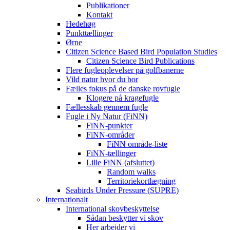
Publikationer
Kontakt
Hedehøg
Punkttællinger
Ørne
Citizen Science Based Bird Population Studies
Citizen Science Bird Publications
Flere fugleoplevelser på golfbanerne
Vild natur hvor du bor
Fælles fokus på de danske rovfugle
Klogere på kragefugle
Fællesskab gennem fugle
Fugle i Ny Natur (FiNN)
FiNN-punkter
FiNN-områder
FiNN område-liste
FiNN-tællinger
Lille FiNN (afsluttet)
Random walks
Territoriekortlægning
Seabirds Under Pressure (SUPRE)
Internationalt
International skovbeskyttelse
Sådan beskytter vi skov
Her arbejder vi