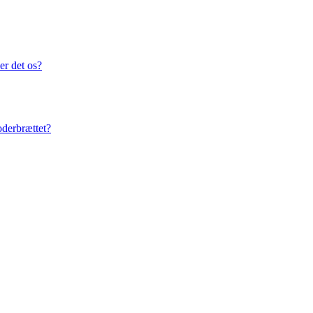
er det os?
oderbrættet?