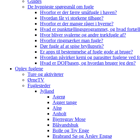
Guides
De hyppigste spørgsmål om fugle
Hvorfor er der færre småfugle i haven?
Hvordan får vi storkene tilbage?
Hvorfor er der mange råger i byerne?
Hvad er punkttællingsprogrammet, og hvad fortæll
Hvor bliver svalerne og andre trækfugle af?
Hvorfor ringmærker man fugle?
Dør fugle af at spise bryllupsris?
Er apps til bestemmelse af fugle gode at bruge?
Hvordan påvirker kemi og parasitter fuglene ved f
Hvad er DOFbasen, og hvordan bruger jeg den?
Oplev fuglene
Ture og aktiviteter
ØrneTV
Fuglesteder
Jylland
Agerø
Agger tange
Alrø
Anholt
Bjerregrav Mose
Blåvandshuk
Bolle og Try Enge
Brabrand Sø og Årslev Engsø