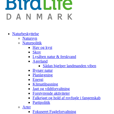
Naturbeskyttelse
Natursyn
Naturpolitik
Hav og kyst
Skov
Lysåben natur & ferskvand
Agerland
Sådan hjælper landmanden viben
Bynær natur
Planlægning
Energi
Klimatilpasning
Jagt og vildtforvaltning
Forstyrrende aktiviteter
Falkejagt og hold af rovfugle i fangenskab
Partipolitik
Arter
Fokuseret Fugleforvaltning