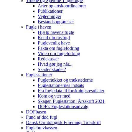
Truede og Sjældne Ynglefugle
Arter og artskoordinatorer
Publikationer
Vejledninger
Bestandsopgørelser
Fugle i haven
Hjælp havens fugle
Kend din rovfugl
Fuglevenlig have
Fakta om fuglefodring
Video om fuglefodring
Redekasser
Hvad gør jeg når...
Skader skader?
Fuglestationer
Fugletrækket og trækstederne
Fuglestationernes indsats
Fra fugledata til forskningsresultater
Kom og vær med
Skagen Fuglestation: Årsskrift 2021
DOF's Fuglestationsudvalg
DOFbasen
Fund af død fugl
Dansk Ornitologisk Forenings Tidsskrift
Fuglebrevkassen