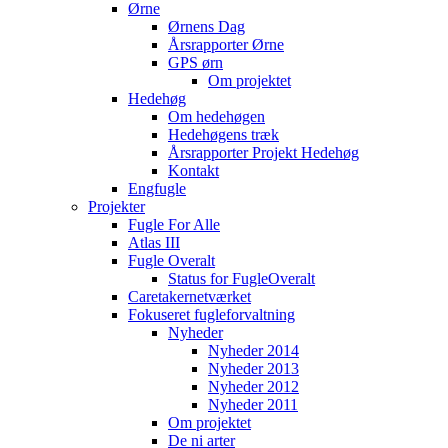
Ørne
Ørnens Dag
Årsrapporter Ørne
GPS ørn
Om projektet
Hedehøg
Om hedehøgen
Hedehøgens træk
Årsrapporter Projekt Hedehøg
Kontakt
Engfugle
Projekter
Fugle For Alle
Atlas III
Fugle Overalt
Status for FugleOveralt
Caretakernetværket
Fokuseret fugleforvaltning
Nyheder
Nyheder 2014
Nyheder 2013
Nyheder 2012
Nyheder 2011
Om projektet
De ni arter