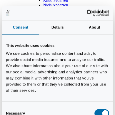
Knud Pedersen
Niels Andersen
Hans Lind
Jens Mikkel Lausten
Tim Andersen
Per Janfelt
Consent
Details
About
Christian Hjorth
Per Ekberg Pedersen
Peter Andersen
Kjeld Hansen
This website uses cookies
Niels Thomas Rosenberg
Benny Gensbøl
We use cookies to personalise content and ads, to
Bent Jakobsen
provide social media features and to analyse our traffic.
Svend Andersen
Bent Wigh
We also share information about your use of our site with
Jens-Kjeld Jensen
our social media, advertising and analytics partners who
Jon Fjeldså
may combine it with other information that you’ve
William Carøe Aarestrup
Erik Mølgaard
provided to them or that they’ve collected from your use
Klaus Malling Olsen
of their services.
Brian Zobbe
Peter Lange
Kurt Due Johansen
Niels Peter Andreasen
Consent
Preben Berg
Necessary
Selection