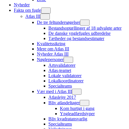
Nyheder
Fakta om fugle
Atlas III
De tre feltundersøgelser
Bestandsoptællinger af 18 udvalgte arter
De danske ynglefugles udbredelse
Tætheder og bestandsestimater
Kvalitetssikring
Mere om Atlas III
Nyheder Atlas III
Nøglepersoner
Artsvalidatorer
Atlas-teamet
Lokale validatorer
Lokalkoordinatorer
Specialteams
Vær med i Atlas III
Atlaslejre 2017
Bliv atlasdeltager
Kom hurtigt i gang
Yngleadfærdstyper
Bliv kvadratansvarlig
Specialteams