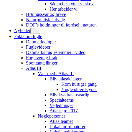
Sådan beskytter vi skov
Her arbejder vi
Høringssvar og breve
Naturpolitisk Udvalg
DOF’s holdninger til færdsel i naturen
Nyheder
Fakta om fugle
Danmarks fugle
Fuglevideoer
Danmarks fuglestemmer - video
Fuglevenlig brak
Spontantællinger
Atlas III
Vær med i Atlas III
Bliv atlasdeltager
Kom hurtigt i gang
Yngleadfærdstyper
Bliv kvadratansvarlig
Specialteams
Vejledninger
Atlaslejre 2017
Nøglepersoner
Atlas-teamet
Lokalkoordinatorer
Lokale validatorer