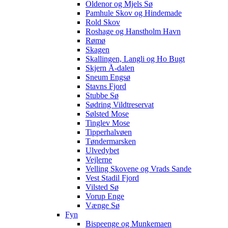
Oldenor og Mjels Sø
Pamhule Skov og Hindemade
Rold Skov
Roshage og Hanstholm Havn
Rømø
Skagen
Skallingen, Langli og Ho Bugt
Skjern Å-dalen
Sneum Engsø
Stavns Fjord
Stubbe Sø
Sødring Vildtreservat
Sølsted Mose
Tinglev Mose
Tipperhalvøen
Tøndermarsken
Ulvedybet
Vejlerne
Velling Skovene og Vrads Sande
Vest Stadil Fjord
Vilsted Sø
Vorup Enge
Vænge Sø
Fyn
Bispeenge og Munkemaen