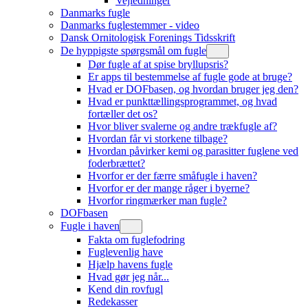
Vejledninger
Danmarks fugle
Danmarks fuglestemmer - video
Dansk Ornitologisk Forenings Tidsskrift
De hyppigste spørgsmål om fugle
Dør fugle af at spise bryllupsris?
Er apps til bestemmelse af fugle gode at bruge?
Hvad er DOFbasen, og hvordan bruger jeg den?
Hvad er punkttællingsprogrammet, og hvad
fortæller det os?
Hvor bliver svalerne og andre trækfugle af?
Hvordan får vi storkene tilbage?
Hvordan påvirker kemi og parasitter fuglene ved
foderbrættet?
Hvorfor er der færre småfugle i haven?
Hvorfor er der mange råger i byerne?
Hvorfor ringmærker man fugle?
DOFbasen
Fugle i haven
Fakta om fuglefodring
Fuglevenlig have
Hjælp havens fugle
Hvad gør jeg når...
Kend din rovfugl
Redekasser