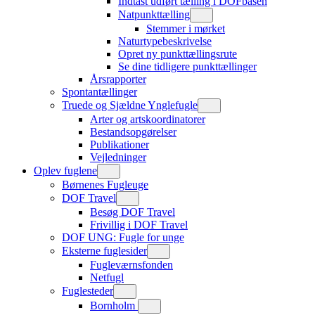
Indtast udført tælling i DOFbasen
Natpunkttælling
Stemmer i mørket
Naturtypebeskrivelse
Opret ny punkttællingsrute
Se dine tidligere punkttællinger
Årsrapporter
Spontantællinger
Truede og Sjældne Ynglefugle
Arter og artskoordinatorer
Bestandsopgørelser
Publikationer
Vejledninger
Oplev fuglene
Børnenes Fugleuge
DOF Travel
Besøg DOF Travel
Frivillig i DOF Travel
DOF UNG: Fugle for unge
Eksterne fuglesider
Fugleværnsfonden
Netfugl
Fuglesteder
Bornholm