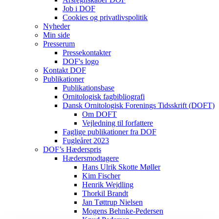
Job i DOF
Cookies og privatlivspolitik
Nyheder
Min side
Presserum
Pressekontakter
DOF's logo
Kontakt DOF
Publikationer
Publikationsbase
Ornitologisk fagbibliografi
Dansk Ornitologisk Forenings Tidsskrift (DOFT)
Om DOFT
Vejledning til forfattere
Faglige publikationer fra DOF
Fugleåret 2023
DOF’s Hæderspris
Hædersmodtagere
Hans Ulrik Skotte Møller
Kim Fischer
Henrik Wejdling
Thorkil Brandt
Jan Tøttrup Nielsen
Mogens Behnke-Pedersen