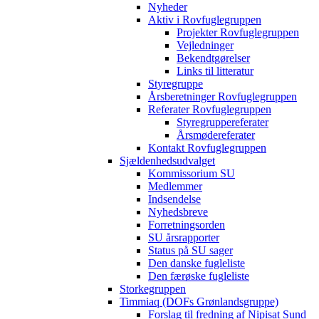
Nyheder
Aktiv i Rovfuglegruppen
Projekter Rovfuglegruppen
Vejledninger
Bekendtgørelser
Links til litteratur
Styregruppe
Årsberetninger Rovfuglegruppen
Referater Rovfuglegruppen
Styregruppereferater
Årsmødereferater
Kontakt Rovfuglegruppen
Sjældenhedsudvalget
Kommissorium SU
Medlemmer
Indsendelse
Nyhedsbreve
Forretningsorden
SU årsrapporter
Status på SU sager
Den danske fugleliste
Den færøske fugleliste
Storkegruppen
Timmiaq (DOFs Grønlandsgruppe)
Forslag til fredning af Nipisat Sund