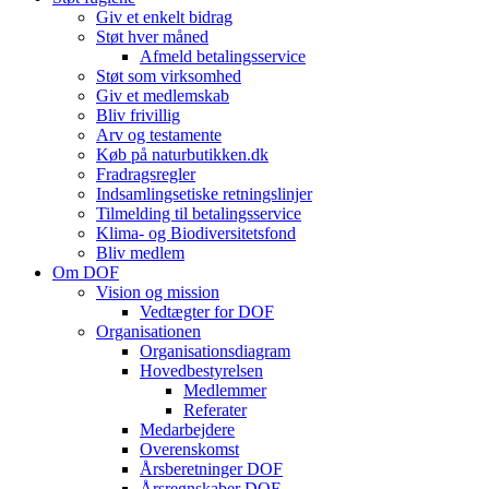
Giv et enkelt bidrag
Støt hver måned
Afmeld betalingsservice
Støt som virksomhed
Giv et medlemskab
Bliv frivillig
Arv og testamente
Køb på naturbutikken.dk
Fradragsregler
Indsamlingsetiske retningslinjer
Tilmelding til betalingsservice
Klima- og Biodiversitetsfond
Bliv medlem
Om DOF
Vision og mission
Vedtægter for DOF
Organisationen
Organisationsdiagram
Hovedbestyrelsen
Medlemmer
Referater
Medarbejdere
Overenskomst
Årsberetninger DOF
Årsregnskaber DOF