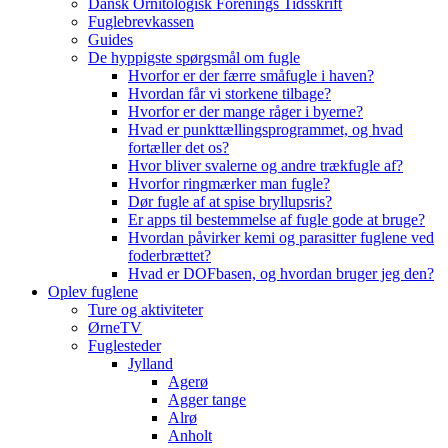
Dansk Ornitologisk Forenings Tidsskrift
Fuglebrevkassen
Guides
De hyppigste spørgsmål om fugle
Hvorfor er der færre småfugle i haven?
Hvordan får vi storkene tilbage?
Hvorfor er der mange råger i byerne?
Hvad er punkttællingsprogrammet, og hvad
fortæller det os?
Hvor bliver svalerne og andre trækfugle af?
Hvorfor ringmærker man fugle?
Dør fugle af at spise bryllupsris?
Er apps til bestemmelse af fugle gode at bruge?
Hvordan påvirker kemi og parasitter fuglene ved
foderbrættet?
Hvad er DOFbasen, og hvordan bruger jeg den?
Oplev fuglene
Ture og aktiviteter
ØrneTV
Fuglesteder
Jylland
Agerø
Agger tange
Alrø
Anholt