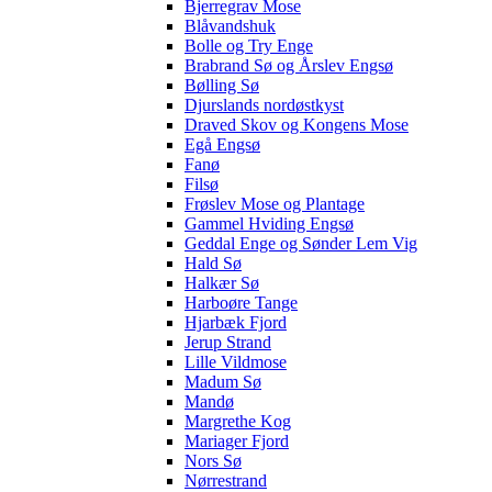
Bjerregrav Mose
Blåvandshuk
Bolle og Try Enge
Brabrand Sø og Årslev Engsø
Bølling Sø
Djurslands nordøstkyst
Draved Skov og Kongens Mose
Egå Engsø
Fanø
Filsø
Frøslev Mose og Plantage
Gammel Hviding Engsø
Geddal Enge og Sønder Lem Vig
Hald Sø
Halkær Sø
Harboøre Tange
Hjarbæk Fjord
Jerup Strand
Lille Vildmose
Madum Sø
Mandø
Margrethe Kog
Mariager Fjord
Nors Sø
Nørrestrand