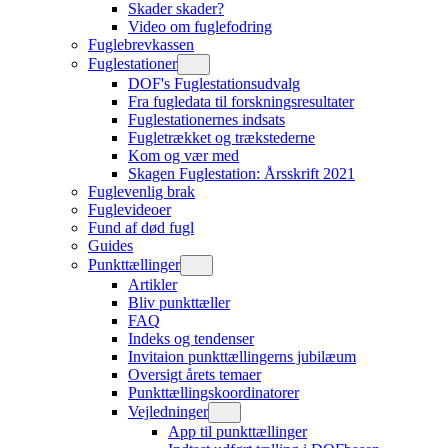
Skader skader?
Video om fuglefodring
Fuglebrevkassen
Fuglestationer
DOF's Fuglestationsudvalg
Fra fugledata til forskningsresultater
Fuglestationernes indsats
Fugletrækket og trækstederne
Kom og vær med
Skagen Fuglestation: Årsskrift 2021
Fuglevenlig brak
Fuglevideoer
Fund af død fugl
Guides
Punkttællinger
Artikler
Bliv punkttæller
FAQ
Indeks og tendenser
Invitaion punkttællingerns jubilæum
Oversigt årets temaer
Punkttællingskoordinatorer
Vejledninger
App til punkttællinger