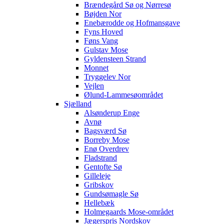
Brændegård Sø og Nørresø
Bøjden Nor
Enebærodde og Hofmansgave
Fyns Hoved
Føns Vang
Gulstav Mose
Gyldensteen Strand
Monnet
Tryggelev Nor
Vejlen
Ølund-Lammesøområdet
Sjælland
Alsønderup Enge
Avnø
Bagsværd Sø
Borreby Mose
Enø Overdrev
Fladstrand
Gentofte Sø
Gilleleje
Gribskov
Gundsømagle Sø
Hellebæk
Holmegaards Mose-området
Jægerspris Nordskov