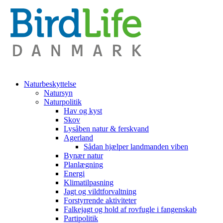
Naturbeskyttelse
Natursyn
Naturpolitik
Hav og kyst
Skov
Lysåben natur & ferskvand
Agerland
Sådan hjælper landmanden viben
Bynær natur
Planlægning
Energi
Klimatilpasning
Jagt og vildtforvaltning
Forstyrrende aktiviteter
Falkejagt og hold af rovfugle i fangenskab
Partipolitik