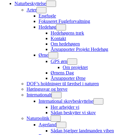
Naturbeskyttelse
Arter
Engfugle
Fokuseret Fugleforvaltning
Hedehøg
Hedehøgens træk
Kontakt
Om hedehøgen
Årsrapporter Projekt Hedehøg
Ørne
GPS ørn
Om projektet
Ørnens Dag
Årsrapporter Ørne
DOF’s holdninger til færdsel i naturen
Høringssvar og breve
Internationalt
International skovbeskyttelse
Her arbejder vi
Sådan beskytter vi skov
Naturpolitik
Agerland
Sådan hjælper landmanden viben