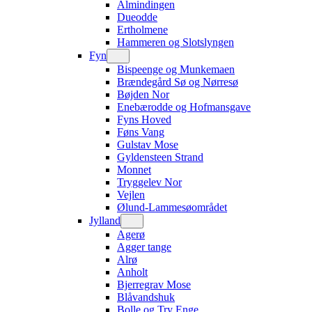
Almindingen
Dueodde
Ertholmene
Hammeren og Slotslyngen
Fyn
Bispeenge og Munkemaen
Brændegård Sø og Nørresø
Bøjden Nor
Enebærodde og Hofmansgave
Fyns Hoved
Føns Vang
Gulstav Mose
Gyldensteen Strand
Monnet
Tryggelev Nor
Vejlen
Ølund-Lammesøområdet
Jylland
Agerø
Agger tange
Alrø
Anholt
Bjerregrav Mose
Blåvandshuk
Bolle og Try Enge