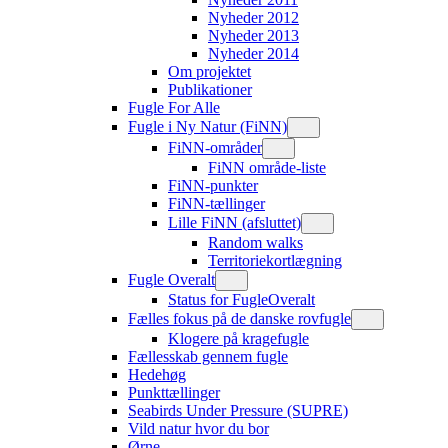
Nyheder 2012
Nyheder 2013
Nyheder 2014
Om projektet
Publikationer
Fugle For Alle
Fugle i Ny Natur (FiNN)
FiNN-områder
FiNN område-liste
FiNN-punkter
FiNN-tællinger
Lille FiNN (afsluttet)
Random walks
Territoriekortlægning
Fugle Overalt
Status for FugleOveralt
Fælles fokus på de danske rovfugle
Klogere på kragefugle
Fællesskab gennem fugle
Hedehøg
Punkttællinger
Seabirds Under Pressure (SUPRE)
Vild natur hvor du bor
Ørne