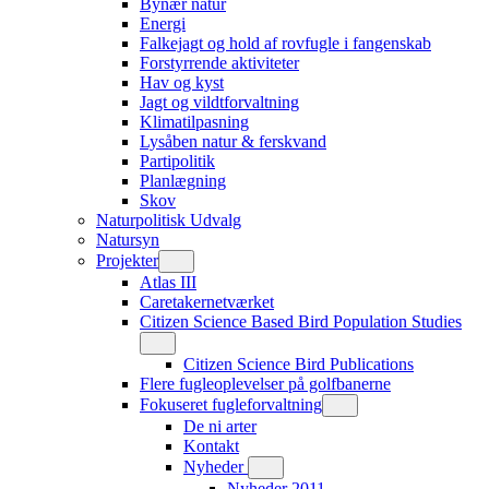
Bynær natur
Energi
Falkejagt og hold af rovfugle i fangenskab
Forstyrrende aktiviteter
Hav og kyst
Jagt og vildtforvaltning
Klimatilpasning
Lysåben natur & ferskvand
Partipolitik
Planlægning
Skov
Naturpolitisk Udvalg
Natursyn
Projekter
Atlas III
Caretakernetværket
Citizen Science Based Bird Population Studies
Citizen Science Bird Publications
Flere fugleoplevelser på golfbanerne
Fokuseret fugleforvaltning
De ni arter
Kontakt
Nyheder
Nyheder 2011