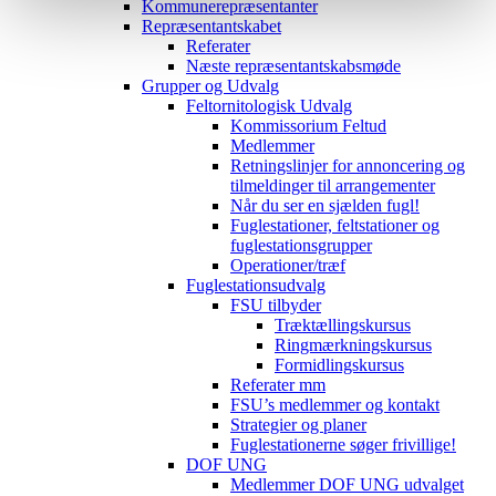
Kommunerepræsentanter
Repræsentantskabet
Referater
Næste repræsentantskabsmøde
Grupper og Udvalg
Feltornitologisk Udvalg
Kommissorium Feltud
Medlemmer
Retningslinjer for annoncering og
tilmeldinger til arrangementer
Når du ser en sjælden fugl!
Fuglestationer, feltstationer og
fuglestationsgrupper
Operationer/træf
Fuglestationsudvalg
FSU tilbyder
Træktællingskursus
Ringmærkningskursus
Formidlingskursus
Referater mm
FSU’s medlemmer og kontakt
Strategier og planer
Fuglestationerne søger frivillige!
DOF UNG
Medlemmer DOF UNG udvalget