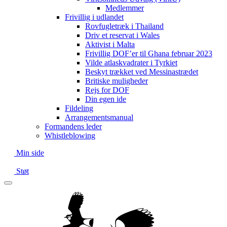
Medlemmer
Frivillig i udlandet
Rovfugletræk i Thailand
Driv et reservat i Wales
Aktivist i Malta
Frivillig DOF’er til Ghana februar 2023
Vilde atlaskvadrater i Tyrkiet
Beskyt trækket ved Messinastrædet
Britiske muligheder
Rejs for DOF
Din egen ide
Fildeling
Arrangementsmanual
Formandens leder
Whistleblowing
Min side
Støt