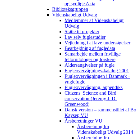
og sydlige Akia
Biblioteksgruppen
Videnskabeligt Udvalg
Medlemmer af Videnskabeligt
Udvalg
Støtte til projekter
Lav selv fuglestudier
Vejledning i at lave undersøgelser
Bearbejdning af fugledata
Samarbejde mellem frivillige
feltornitologer og forskere
Aldersangivelser på fugle
Fugleovervågnings-katalog 2001
Fugleovervågningen i Danmark -
ynglefugle
Fugleovervågning, appendiks
Citizens, Science and Bird
conservation (Jeremy J. D.
Greenwood)
Dansk version – sammenstillet af Bo
Kayser, VU
Årsberetninger VU
Årsberetning fra
Videnskabeligt Udvalg 2014
Årsberetning fra