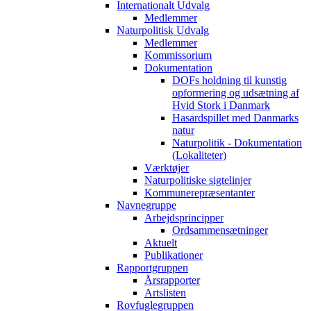
Internationalt Udvalg
Medlemmer
Naturpolitisk Udvalg
Medlemmer
Kommissorium
Dokumentation
DOFs holdning til kunstig
opformering og udsætning af
Hvid Stork i Danmark
Hasardspillet med Danmarks
natur
Naturpolitik - Dokumentation
(Lokaliteter)
Værktøjer
Naturpolitiske sigtelinjer
Kommunerepræsentanter
Navnegruppe
Arbejdsprincipper
Ordsammensætninger
Aktuelt
Publikationer
Rapportgruppen
Årsrapporter
Artslisten
Rovfuglegruppen