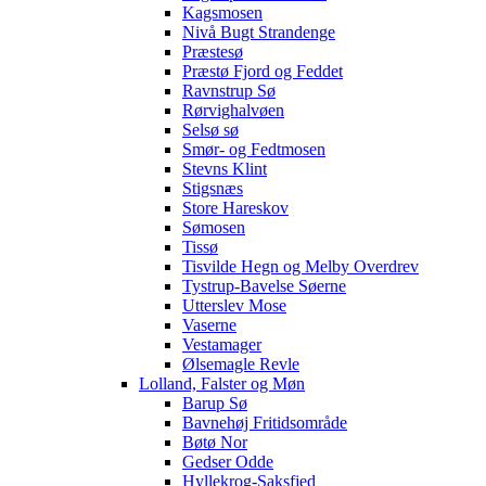
Kagsmosen
Nivå Bugt Strandenge
Præstesø
Præstø Fjord og Feddet
Ravnstrup Sø
Rørvighalvøen
Selsø sø
Smør- og Fedtmosen
Stevns Klint
Stigsnæs
Store Hareskov
Sømosen
Tissø
Tisvilde Hegn og Melby Overdrev
Tystrup-Bavelse Søerne
Utterslev Mose
Vaserne
Vestamager
Ølsemagle Revle
Lolland, Falster og Møn
Barup Sø
Bavnehøj Fritidsområde
Bøtø Nor
Gedser Odde
Hyllekrog-Saksfjed