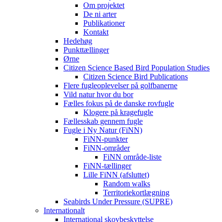
Om projektet
De ni arter
Publikationer
Kontakt
Hedehøg
Punkttællinger
Ørne
Citizen Science Based Bird Population Studies
Citizen Science Bird Publications
Flere fugleoplevelser på golfbanerne
Vild natur hvor du bor
Fælles fokus på de danske rovfugle
Klogere på kragefugle
Fællesskab gennem fugle
Fugle i Ny Natur (FiNN)
FiNN-punkter
FiNN-områder
FiNN område-liste
FiNN-tællinger
Lille FiNN (afsluttet)
Random walks
Territoriekortlægning
Seabirds Under Pressure (SUPRE)
Internationalt
International skovbeskyttelse