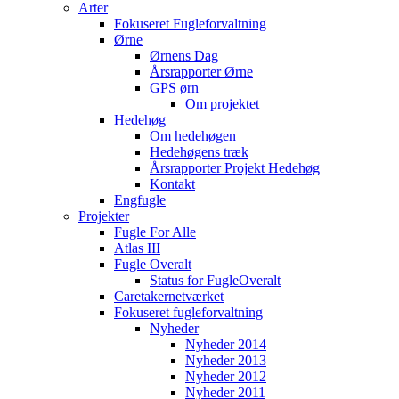
Arter
Fokuseret Fugleforvaltning
Ørne
Ørnens Dag
Årsrapporter Ørne
GPS ørn
Om projektet
Hedehøg
Om hedehøgen
Hedehøgens træk
Årsrapporter Projekt Hedehøg
Kontakt
Engfugle
Projekter
Fugle For Alle
Atlas III
Fugle Overalt
Status for FugleOveralt
Caretakernetværket
Fokuseret fugleforvaltning
Nyheder
Nyheder 2014
Nyheder 2013
Nyheder 2012
Nyheder 2011