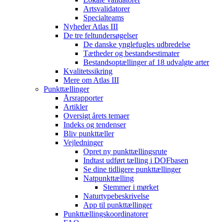
Artsvalidatorer
Specialteams
Nyheder Atlas III
De tre feltundersøgelser
De danske ynglefugles udbredelse
Tætheder og bestandsestimater
Bestandsoptællinger af 18 udvalgte arter
Kvalitetssikring
Mere om Atlas III
Punkttællinger
Årsrapporter
Artikler
Oversigt årets temaer
Indeks og tendenser
Bliv punkttæller
Vejledninger
Opret ny punkttællingsrute
Indtast udført tælling i DOFbasen
Se dine tidligere punkttællinger
Natpunkttælling
Stemmer i mørket
Naturtypebeskrivelse
App til punkttællinger
Punkttællingskoordinatorer