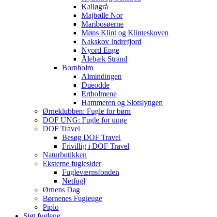
Kalløgrå
Majbølle Nor
Maribosøerne
Møns Klint og Klinteskoven
Nakskov Indrefjord
Nyord Enge
Ålebæk Strand
Bornholm
Almindingen
Dueodde
Ertholmene
Hammeren og Slotslyngen
Ørneklubben: Fugle for børn
DOF UNG: Fugle for unge
DOF Travel
Besøg DOF Travel
Frivillig i DOF Travel
Naturbutikken
Eksterne fuglesider
Fugleværnsfonden
Netfugl
Ørnens Dag
Børnenes Fugleuge
Piplo
Støt fuglene