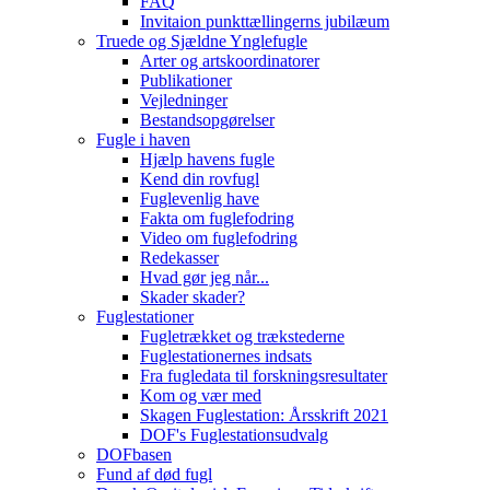
FAQ
Invitaion punkttællingerns jubilæum
Truede og Sjældne Ynglefugle
Arter og artskoordinatorer
Publikationer
Vejledninger
Bestandsopgørelser
Fugle i haven
Hjælp havens fugle
Kend din rovfugl
Fuglevenlig have
Fakta om fuglefodring
Video om fuglefodring
Redekasser
Hvad gør jeg når...
Skader skader?
Fuglestationer
Fugletrækket og trækstederne
Fuglestationernes indsats
Fra fugledata til forskningsresultater
Kom og vær med
Skagen Fuglestation: Årsskrift 2021
DOF's Fuglestationsudvalg
DOFbasen
Fund af død fugl