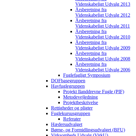
Videnskabeligt Udvalg 2013
Årsberetning fra
Videnskabeligt Udvalg 2012
Årsberetning fra
Videnskabeligt Udvalg 2011
Årsberetning fra
Videnskabeligt Udvalg 2010
Årsberetning fra
Videnskabeligt Udvalg 2009
Årsberetning fra
Videnskabeligt Udvalg 2008
Årsberetning fra
Videnskabeligt Udvalg 2006
Fuglefagligt Symposium
DOFbasegruppen
Havfuglegruppen
Projekt Ilanddrevne Fugle (PIF)
Metodevejledning
Projektbeskrivelse
Rettigheder og pligter
Fuglekursusgruppen
Referater
Hædersudvalget
Børne- og Formidlingsudvalget (BFU)
Virksomheds Udvalg (VirkU)