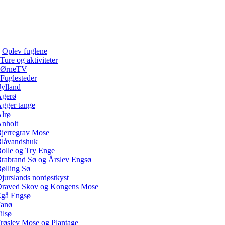
Oplev fuglene
Ture og aktiviteter
ØrneTV
Fuglesteder
Jylland
gerø
gger tange
lrø
nholt
jerregrav Mose
låvandshuk
olle og Try Enge
rabrand Sø og Årslev Engsø
ølling Sø
jurslands nordøstkyst
raved Skov og Kongens Mose
gå Engsø
anø
ilsø
røslev Mose og Plantage