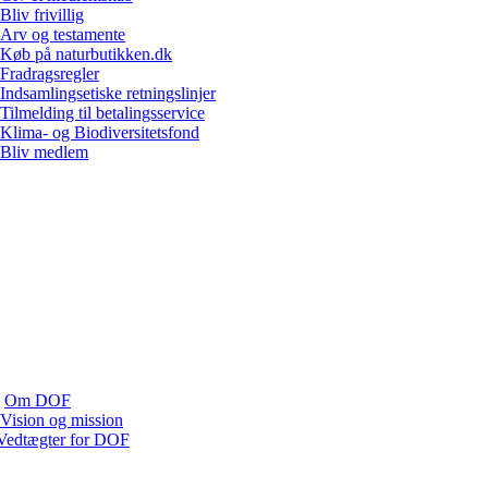
Bliv frivillig
Arv og testamente
Køb på naturbutikken.dk
Fradragsregler
Indsamlingsetiske retningslinjer
Tilmelding til betalingsservice
Klima- og Biodiversitetsfond
Bliv medlem
Om DOF
Vision og mission
Vedtægter for DOF