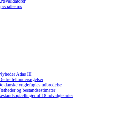
rtsvalidatorer
pecialteams
Nyheder Atlas III
De tre feltundersøgelser
e danske ynglefugles udbredelse
ætheder og bestandsestimater
estandsoptællinger af 18 udvalgte arter