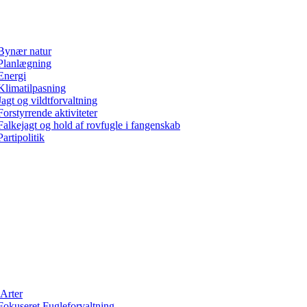
Bynær natur
Planlægning
Energi
Klimatilpasning
Jagt og vildtforvaltning
Forstyrrende aktiviteter
Falkejagt og hold af rovfugle i fangenskab
Partipolitik
Arter
Fokuseret Fugleforvaltning