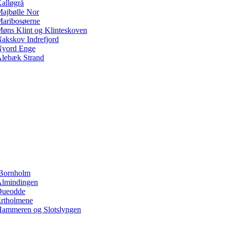
alløgrå
ajbølle Nor
aribosøerne
øns Klint og Klinteskoven
akskov Indrefjord
yord Enge
lebæk Strand
Bornholm
lmindingen
Dueodde
rtholmene
ammeren og Slotslyngen