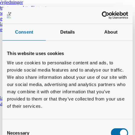
Vejledninger
pret ny punkttællingsrute
ndtast udført tælling i DOFbasen
e dine tidligere punkttællinger
atpunkttælling
temmer i mørket
Consent
Details
About
This website uses cookies
We use cookies to personalise content and ads, to
provide social media features and to analyse our traffic.
We also share information about your use of our site with
our social media, advertising and analytics partners who
may combine it with other information that you’ve
aturtypebeskrivelse
provided to them or that they’ve collected from your use
pp til punkttællinger
of their services.
Consent
Necessary
Selection