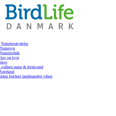
Naturbeskyttelse
Natursyn
Naturpolitik
Hav og kyst
Skov
Lysåben natur & ferskvand
Agerland
ådan hjælper landmanden viben