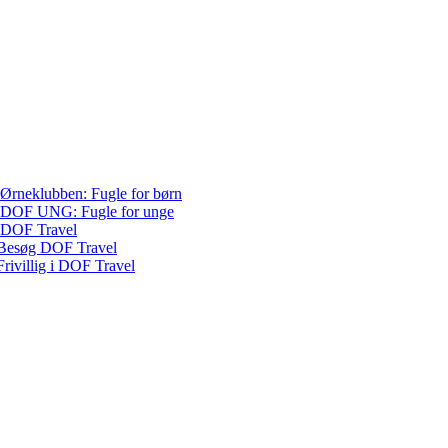
Ørneklubben: Fugle for børn
DOF UNG: Fugle for unge
DOF Travel
Besøg DOF Travel
Frivillig i DOF Travel