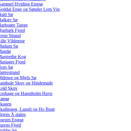
ammel Hviding Engsø
eddal Enge og Sønder Lem Vig
ald Sø
alkær Sø
arboøre Tange
jarbæk Fjord
erup Strand
ille Vildmose
Madum Sø
Mandø
argrethe Kog
ariager Fjord
ors Sø
ørrestrand
ldenor og Mjels Sø
amhule Skov og Hindemade
old Skov
oshage og Hanstholm Havn
Rømø
kagen
kallingen, Langli og Ho Bugt
kjern Å-dalen
neum Engsø
tavns Fjord
tubbe Sø