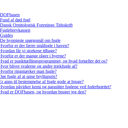
DOFbasen
Fund af død fugl
Dansk Ornitologisk Forenings Tidsskrift
Fuglebrevkassen
Guides
De hyppigste spørgsmål om fugle
Hvorfor er der færre småfugle i haven?
Hvordan får vi storkene tilbage?
Hvorfor er der mange råger i byerne?
Hvad er punkttællingsprogrammet, og hvad fortæller det os?
Hvor bliver svalerne og andre trækfugle af?
Hvorfor ringmærker man fugle?
Dør fugle af at spise bryllupsris?
Er apps til bestemmelse af fugle gode at bruge?
Hvordan påvirker kemi og parasitter fuglene ved foderbrættet?
Hvad er DOFbasen, og hvordan bruger jeg den?