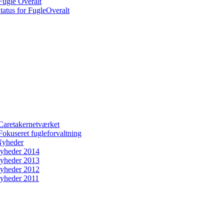
Fugle Overalt
tatus for FugleOveralt
Caretakernetværket
Fokuseret fugleforvaltning
yheder
yheder 2014
yheder 2013
yheder 2012
yheder 2011