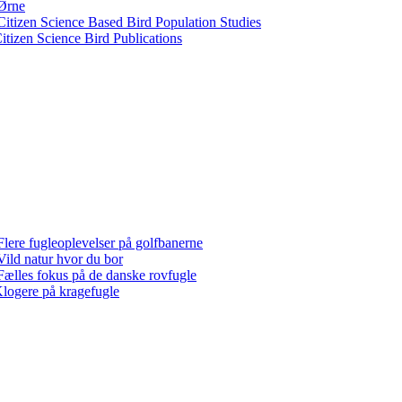
Ørne
Citizen Science Based Bird Population Studies
itizen Science Bird Publications
Flere fugleoplevelser på golfbanerne
Vild natur hvor du bor
Fælles fokus på de danske rovfugle
logere på kragefugle