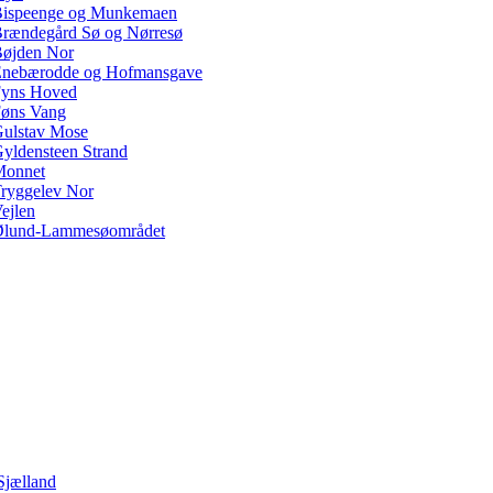
ispeenge og Munkemaen
rændegård Sø og Nørresø
øjden Nor
nebærodde og Hofmansgave
yns Hoved
øns Vang
ulstav Mose
yldensteen Strand
Monnet
ryggelev Nor
ejlen
lund-Lammesøområdet
Sjælland