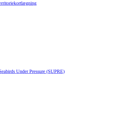
erritoriekortlægning
Seabirds Under Pressure (SUPRE)