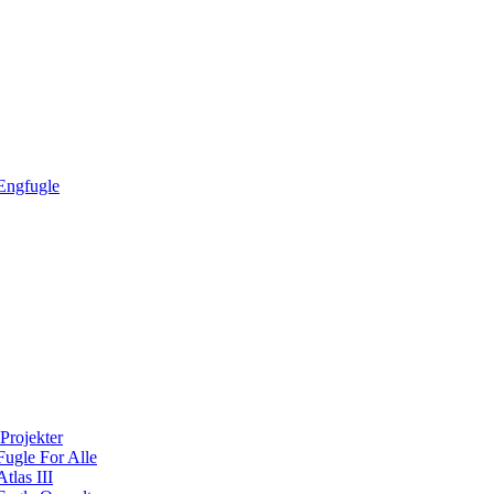
Engfugle
Projekter
Fugle For Alle
Atlas III