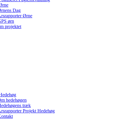
Ørne
rnens Dag
rsrapporter Ørne
PS ørn
m projektet
Hedehøg
Om hedehøgen
edehøgens træk
rsrapporter Projekt Hedehøg
ontakt