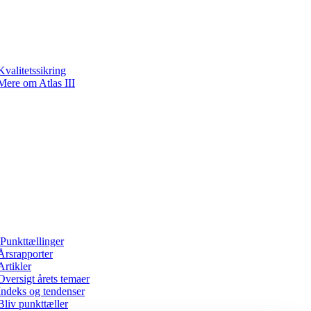
Kvalitetssikring
Mere om Atlas III
Punkttællinger
Årsrapporter
Artikler
Oversigt årets temaer
Indeks og tendenser
Bliv punkttæller