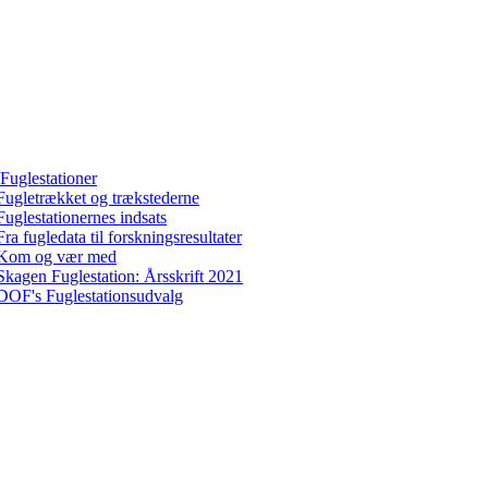
Fuglestationer
Fugletrækket og trækstederne
Fuglestationernes indsats
Fra fugledata til forskningsresultater
Kom og vær med
Skagen Fuglestation: Årsskrift 2021
DOF's Fuglestationsudvalg