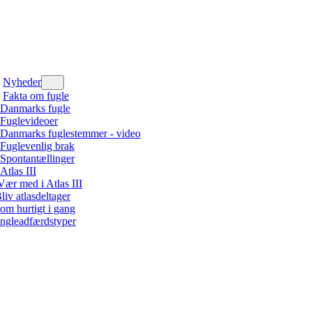
Nyheder
Fakta om fugle
Danmarks fugle
Fuglevideoer
Danmarks fuglestemmer - video
Fuglevenlig brak
Spontantællinger
Atlas III
Vær med i Atlas III
liv atlasdeltager
om hurtigt i gang
ngleadfærdstyper