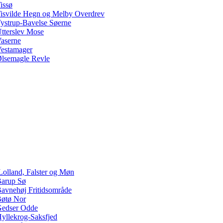
issø
isvilde Hegn og Melby Overdrev
ystrup-Bavelse Søerne
tterslev Mose
aserne
estamager
lsemagle Revle
Lolland, Falster og Møn
arup Sø
avnehøj Fritidsområde
øtø Nor
edser Odde
yllekrog-Saksfjed