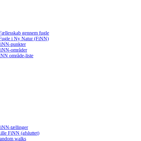
Fællesskab gennem fugle
Fugle i Ny Natur (FiNN)
iNN-punkter
iNN-områder
iNN område-liste
iNN-tællinger
ille FiNN (afsluttet)
andom walks