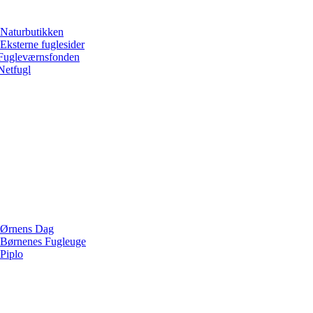
Naturbutikken
Eksterne fuglesider
Fugleværnsfonden
Netfugl
Ørnens Dag
Børnenes Fugleuge
Piplo