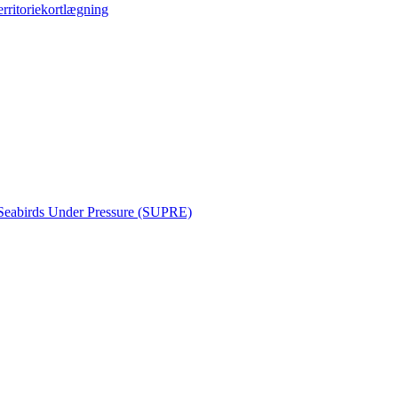
erritoriekortlægning
Seabirds Under Pressure (SUPRE)