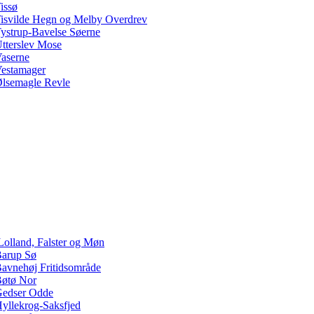
issø
isvilde Hegn og Melby Overdrev
ystrup-Bavelse Søerne
tterslev Mose
aserne
estamager
lsemagle Revle
Lolland, Falster og Møn
arup Sø
avnehøj Fritidsområde
øtø Nor
edser Odde
yllekrog-Saksfjed