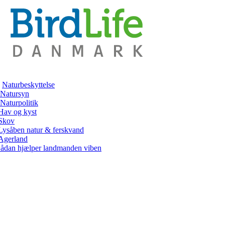
Naturbeskyttelse
Natursyn
Naturpolitik
Hav og kyst
Skov
Lysåben natur & ferskvand
Agerland
ådan hjælper landmanden viben