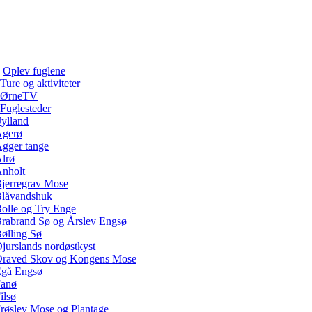
Oplev fuglene
Ture og aktiviteter
ØrneTV
Fuglesteder
Jylland
gerø
gger tange
lrø
nholt
jerregrav Mose
låvandshuk
olle og Try Enge
rabrand Sø og Årslev Engsø
ølling Sø
jurslands nordøstkyst
raved Skov og Kongens Mose
gå Engsø
anø
ilsø
røslev Mose og Plantage