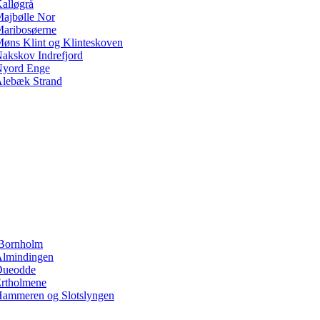
alløgrå
ajbølle Nor
aribosøerne
øns Klint og Klinteskoven
akskov Indrefjord
yord Enge
lebæk Strand
Bornholm
lmindingen
Dueodde
rtholmene
ammeren og Slotslyngen