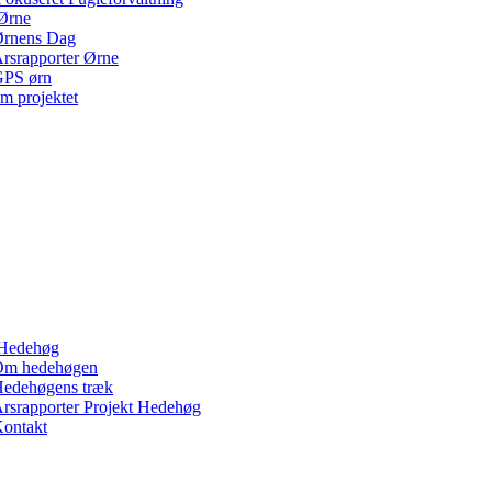
Ørne
rnens Dag
rsrapporter Ørne
PS ørn
m projektet
Hedehøg
Om hedehøgen
edehøgens træk
rsrapporter Projekt Hedehøg
ontakt