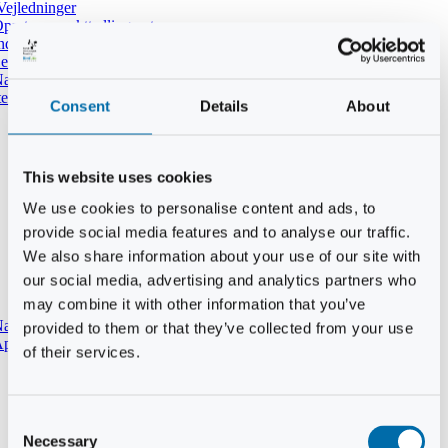
Vejledninger
pret ny punkttællingsrute
ndtast udført tælling i DOFbasen
e dine tidligere punkttællinger
atpunkttælling
temmer i mørket
Consent
Details
About
This website uses cookies
We use cookies to personalise content and ads, to
provide social media features and to analyse our traffic.
We also share information about your use of our site with
our social media, advertising and analytics partners who
may combine it with other information that you’ve
aturtypebeskrivelse
provided to them or that they’ve collected from your use
pp til punkttællinger
of their services.
Consent
Necessary
Selection