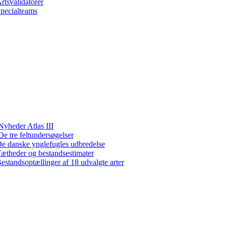
rtsvalidatorer
pecialteams
Nyheder Atlas III
De tre feltundersøgelser
e danske ynglefugles udbredelse
ætheder og bestandsestimater
estandsoptællinger af 18 udvalgte arter