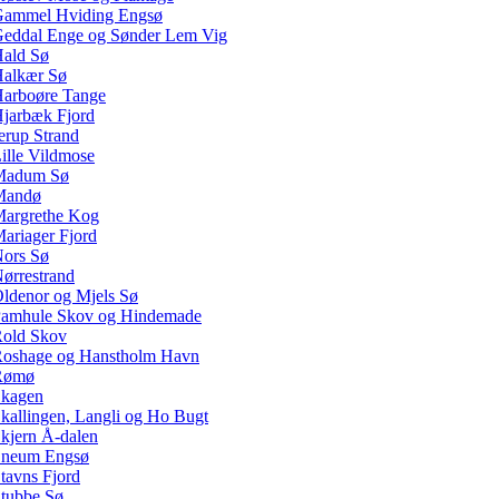
ammel Hviding Engsø
eddal Enge og Sønder Lem Vig
ald Sø
alkær Sø
arboøre Tange
jarbæk Fjord
erup Strand
ille Vildmose
Madum Sø
Mandø
argrethe Kog
ariager Fjord
ors Sø
ørrestrand
ldenor og Mjels Sø
amhule Skov og Hindemade
old Skov
oshage og Hanstholm Havn
Rømø
kagen
kallingen, Langli og Ho Bugt
kjern Å-dalen
neum Engsø
tavns Fjord
tubbe Sø