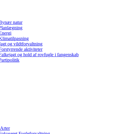
Bynær natur
Planlægning
Energi
Klimatilpasning
Jagt og vildtforvaltning
Forstyrrende aktiviteter
Falkejagt og hold af rovfugle i fangenskab
Partipolitik
Arter
Fokuseret Fugleforvaltning