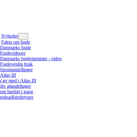
Nyheder
Fakta om fugle
Danmarks fugle
Fuglevideoer
Danmarks fuglestemmer - video
Fuglevenlig brak
Spontantællinger
Atlas III
Vær med i Atlas III
liv atlasdeltager
om hurtigt i gang
ngleadfærdstyper