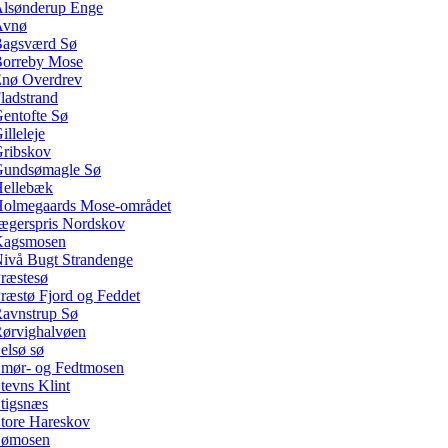
lsønderup Enge
Avnø
agsværd Sø
orreby Mose
nø Overdrev
ladstrand
entofte Sø
illeleje
ribskov
undsømagle Sø
ellebæk
olmegaards Mose-området
ægerspris Nordskov
Kagsmosen
ivå Bugt Strandenge
ræstesø
ræstø Fjord og Feddet
avnstrup Sø
ørvighalvøen
elsø sø
mør- og Fedtmosen
tevns Klint
tigsnæs
tore Hareskov
Sømosen