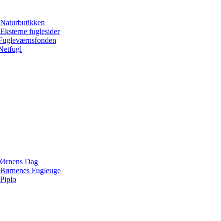
Naturbutikken
Eksterne fuglesider
Fugleværnsfonden
Netfugl
Ørnens Dag
Børnenes Fugleuge
Piplo