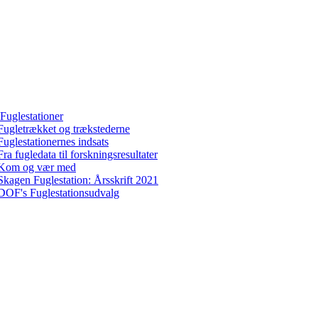
Fuglestationer
Fugletrækket og trækstederne
Fuglestationernes indsats
Fra fugledata til forskningsresultater
Kom og vær med
Skagen Fuglestation: Årsskrift 2021
DOF's Fuglestationsudvalg