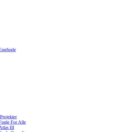
Engfugle
Projekter
Fugle For Alle
Atlas III