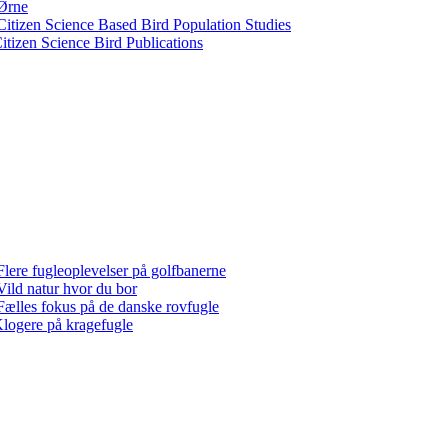
Ørne
Citizen Science Based Bird Population Studies
itizen Science Bird Publications
Flere fugleoplevelser på golfbanerne
Vild natur hvor du bor
Fælles fokus på de danske rovfugle
logere på kragefugle