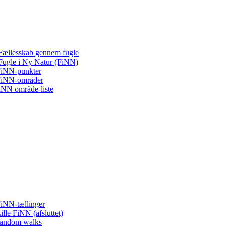
Fællesskab gennem fugle
Fugle i Ny Natur (FiNN)
iNN-punkter
iNN-områder
iNN område-liste
iNN-tællinger
ille FiNN (afsluttet)
andom walks