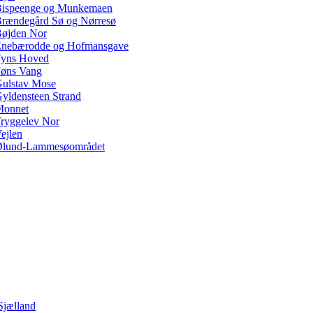
ispeenge og Munkemaen
rændegård Sø og Nørresø
øjden Nor
nebærodde og Hofmansgave
yns Hoved
øns Vang
ulstav Mose
yldensteen Strand
Monnet
ryggelev Nor
ejlen
lund-Lammesøområdet
Sjælland