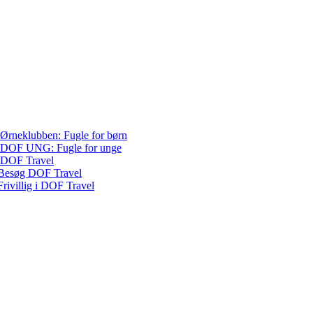
Ørneklubben: Fugle for børn
DOF UNG: Fugle for unge
DOF Travel
Besøg DOF Travel
Frivillig i DOF Travel