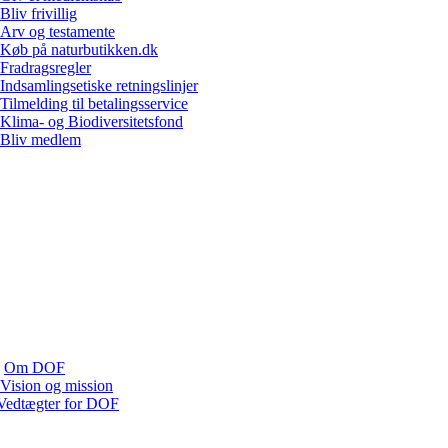
Bliv frivillig
Arv og testamente
Køb på naturbutikken.dk
Fradragsregler
Indsamlingsetiske retningslinjer
Tilmelding til betalingsservice
Klima- og Biodiversitetsfond
Bliv medlem
Om DOF
Vision og mission
Vedtægter for DOF