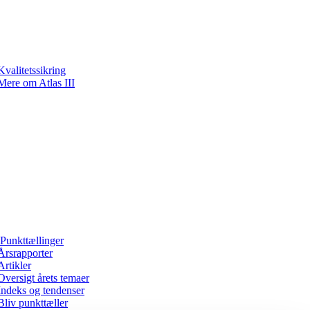
Kvalitetssikring
Mere om Atlas III
Punkttællinger
Årsrapporter
Artikler
Oversigt årets temaer
Indeks og tendenser
Bliv punkttæller