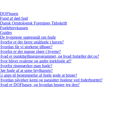
DOFbasen
Fund af død fugl
Dansk Ornitologisk Forenings Tidsskrift
Fuglebrevkassen
Guides
De hyppigste spørgsmål om fugle
Hvorfor er der færre småfugle i haven?
Hvordan får vi storkene tilbage?
Hvorfor er der mange råger i byerne?
Hvad er punkttællingsprogrammet, og hvad fortæller det os?
Hvor bliver svalerne og andre trækfugle af?
Hvorfor ringmærker man fugle?
Dør fugle af at spise bryllupsris?
Er apps til bestemmelse af fugle gode at bruge?
Hvordan påvirker kemi og parasitter fuglene ved foderbrættet?
Hvad er DOFbasen, og hvordan bruger jeg den?