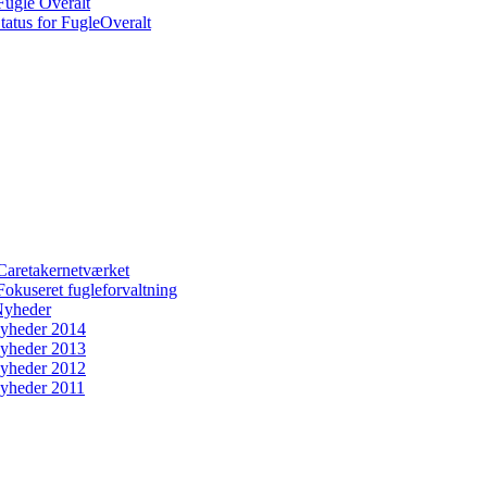
Fugle Overalt
tatus for FugleOveralt
Caretakernetværket
Fokuseret fugleforvaltning
yheder
yheder 2014
yheder 2013
yheder 2012
yheder 2011