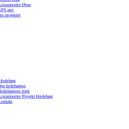
rsrapporter Ørne
PS ørn
m projektet
Hedehøg
Om hedehøgen
edehøgens træk
rsrapporter Projekt Hedehøg
ontakt