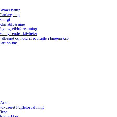
Bynær natur
Planlægning
Energi
Klimatilpasning
Jagt og vildtforvaltning
Forstyrrende aktiviteter
Falkejagt og hold af rovfugle i fangenskab
Partipolitik
Arter
Fokuseret Fugleforvaltning
Ørne
rnens Dag