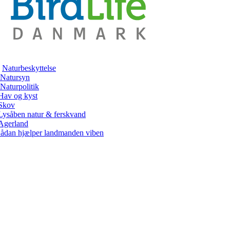
Naturbeskyttelse
Natursyn
Naturpolitik
Hav og kyst
Skov
Lysåben natur & ferskvand
Agerland
ådan hjælper landmanden viben