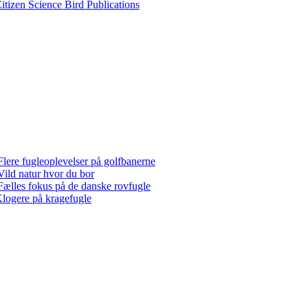
itizen Science Bird Publications
Flere fugleoplevelser på golfbanerne
Vild natur hvor du bor
Fælles fokus på de danske rovfugle
logere på kragefugle