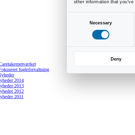
other information that you’ve
Consent
Necessary
Selection
Deny
Caretakernetværket
Fokuseret fugleforvaltning
yheder
yheder 2014
yheder 2013
yheder 2012
yheder 2011