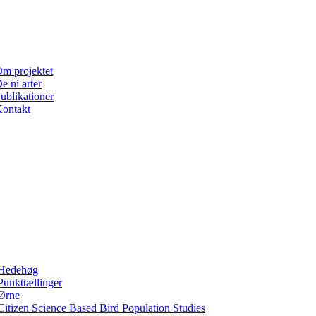
m projektet
e ni arter
ublikationer
ontakt
Hedehøg
Punkttællinger
Ørne
Citizen Science Based Bird Population Studies