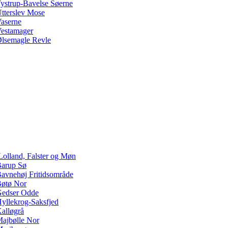
ystrup-Bavelse Søerne
tterslev Mose
aserne
estamager
lsemagle Revle
Lolland, Falster og Møn
arup Sø
avnehøj Fritidsområde
øtø Nor
edser Odde
yllekrog-Saksfjed
alløgrå
ajbølle Nor