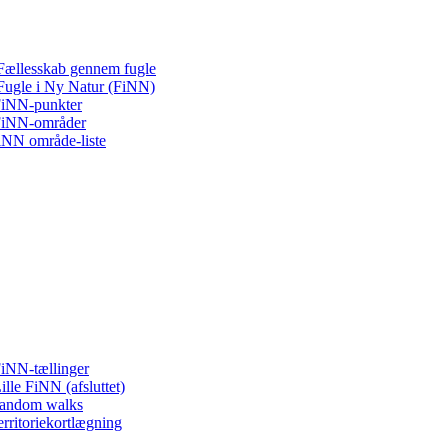
Fællesskab gennem fugle
Fugle i Ny Natur (FiNN)
iNN-punkter
iNN-områder
iNN område-liste
iNN-tællinger
ille FiNN (afsluttet)
andom walks
erritoriekortlægning