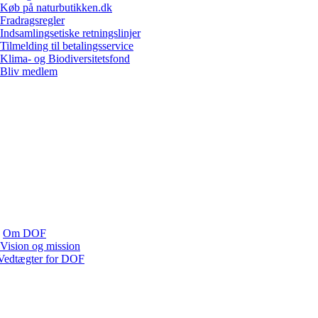
Køb på naturbutikken.dk
Fradragsregler
Indsamlingsetiske retningslinjer
Tilmelding til betalingsservice
Klima- og Biodiversitetsfond
Bliv medlem
Om DOF
Vision og mission
Vedtægter for DOF