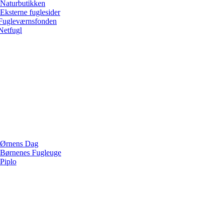
Naturbutikken
Eksterne fuglesider
Fugleværnsfonden
Netfugl
Ørnens Dag
Børnenes Fugleuge
Piplo