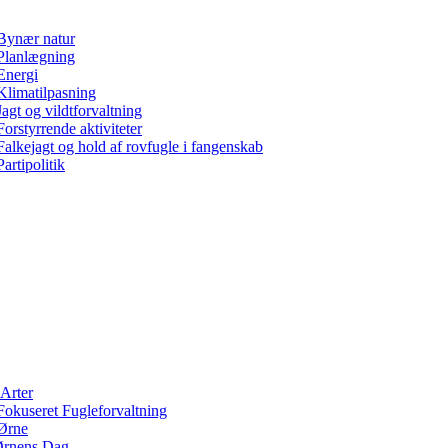
Bynær natur
Planlægning
Energi
Klimatilpasning
Jagt og vildtforvaltning
Forstyrrende aktiviteter
Falkejagt og hold af rovfugle i fangenskab
Partipolitik
Arter
Fokuseret Fugleforvaltning
Ørne
rnens Dag