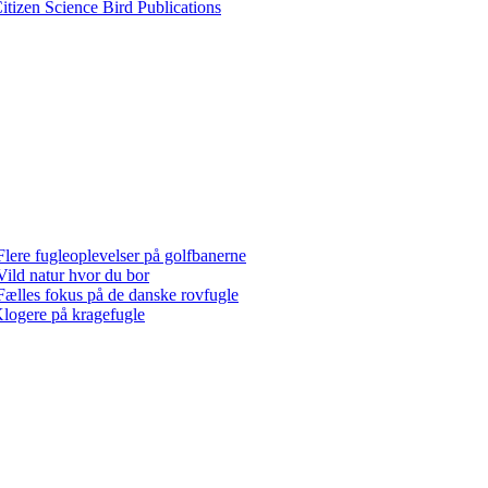
itizen Science Bird Publications
Flere fugleoplevelser på golfbanerne
Vild natur hvor du bor
Fælles fokus på de danske rovfugle
logere på kragefugle