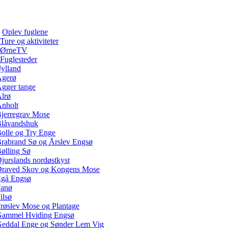
Oplev fuglene
Ture og aktiviteter
ØrneTV
Fuglesteder
Jylland
gerø
gger tange
lrø
nholt
jerregrav Mose
låvandshuk
olle og Try Enge
rabrand Sø og Årslev Engsø
ølling Sø
jurslands nordøstkyst
raved Skov og Kongens Mose
gå Engsø
anø
ilsø
røslev Mose og Plantage
ammel Hviding Engsø
eddal Enge og Sønder Lem Vig