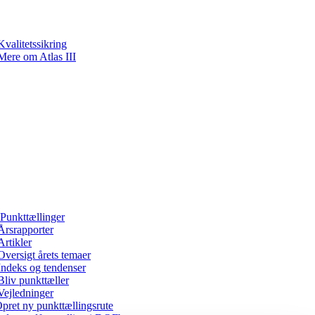
Kvalitetssikring
Mere om Atlas III
Punkttællinger
Årsrapporter
Artikler
Oversigt årets temaer
Indeks og tendenser
Bliv punkttæller
Vejledninger
pret ny punkttællingsrute