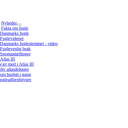
Nyheder
Fakta om fugle
Danmarks fugle
Fuglevideoer
Danmarks fuglestemmer - video
Fuglevenlig brak
Spontantællinger
Atlas III
Vær med i Atlas III
liv atlasdeltager
om hurtigt i gang
ngleadfærdstyper