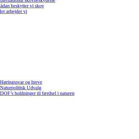
International skovbeskyttelse
ådan beskytter vi skov
er arbejder vi
Høringssvar og breve
Naturpolitisk Udvalg
DOF’s holdninger til færdsel i naturen