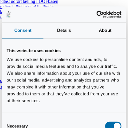
ndtast udført tælling i DOFbasen
e dine tidligere punkttællinger
atpunkttælling
temmer i mørket
Consent
Details
About
This website uses cookies
We use cookies to personalise content and ads, to
provide social media features and to analyse our traffic.
We also share information about your use of our site with
our social media, advertising and analytics partners who
aturtypebeskrivelse
may combine it with other information that you’ve
pp til punkttællinger
provided to them or that they’ve collected from your use
of their services.
Consent
Necessary
Selection