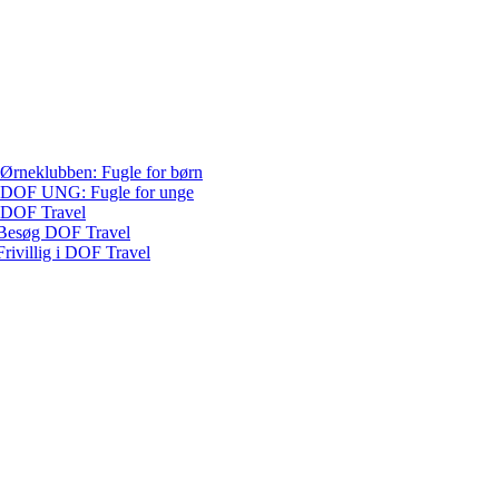
Ørneklubben: Fugle for børn
DOF UNG: Fugle for unge
DOF Travel
Besøg DOF Travel
Frivillig i DOF Travel