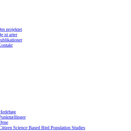
m projektet
e ni arter
ublikationer
ontakt
Hedehøg
Punkttællinger
Ørne
Citizen Science Based Bird Population Studies