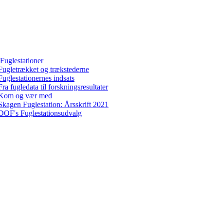
Fuglestationer
Fugletrækket og trækstederne
Fuglestationernes indsats
Fra fugledata til forskningsresultater
Kom og vær med
Skagen Fuglestation: Årsskrift 2021
DOF's Fuglestationsudvalg