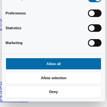
Preferences
Punkttællingskoordinatorer
FAQ
Statistics
Invitaion punkttællingerns jubilæum
Marketing
Allow all
Allow selection
Truede og Sjældne Ynglefugle
Arter og artskoordinatorer
Deny
Publikationer
Vejledninger
Bestandsopgørelser