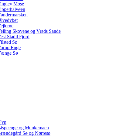
inglev Mose
ipperhalvøen
øndermarsken
lvedybet
ejlerne
elling Skovene og Vrads Sande
est Stadil Fjord
ilsted Sø
orup Enge
Vænge Sø
Fyn
ispeenge og Munkemaen
rændegård Sø og Nørresø