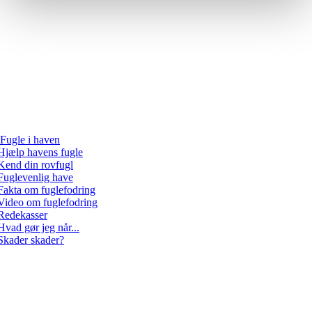
Fugle i haven
Hjælp havens fugle
Kend din rovfugl
Fuglevenlig have
Fakta om fuglefodring
Video om fuglefodring
Redekasser
Hvad gør jeg når...
Skader skader?