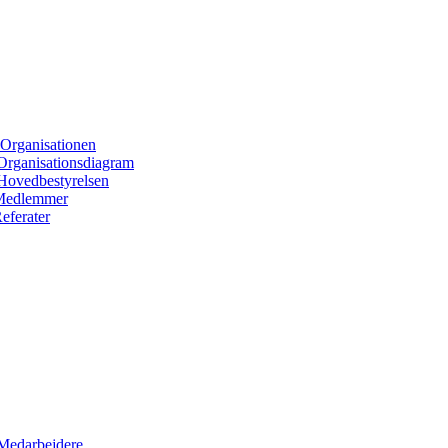
Organisationen
Organisationsdiagram
Hovedbestyrelsen
Medlemmer
eferater
Medarbejdere