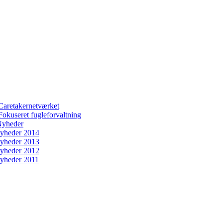
Caretakernetværket
Fokuseret fugleforvaltning
yheder
yheder 2014
yheder 2013
yheder 2012
yheder 2011