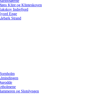
aribosøerne
øns Klint og Klinteskoven
akskov Indrefjord
yord Enge
lebæk Strand
Bornholm
lmindingen
Dueodde
rtholmene
ammeren og Slotslyngen