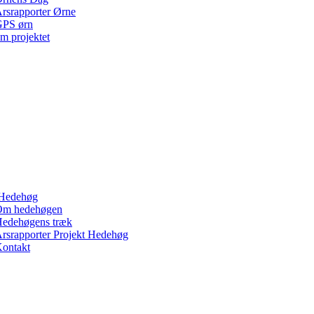
rsrapporter Ørne
PS ørn
m projektet
Hedehøg
Om hedehøgen
edehøgens træk
rsrapporter Projekt Hedehøg
ontakt