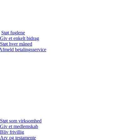
Støt fuglene
Giv et enkelt bidrag
Støt hver måned
Afmeld betalingsservice
Støt som virksomhed
Giv et medlemskab
Bliv frivillig
Arv og testamente