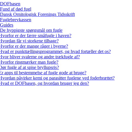
DOFbasen
Fund af død fugl
Dansk Ornitologisk Forenings Tidsskrift
Fuglebrevkassen
Guides
De hyppigste spørgsmål om fugle
Hvorfor er der færre småfugle i haven?
Hvordan får vi storkene tilbage?
Hvorfor er der mange råger i byerne?
Hvad er punkttællingsprogrammet, og hvad fortæller det os?
Hvor bliver svalerne og andre trækfugle af?
Hvorfor ringmærker man fugle?
Dør fugle af at spise bryllupsris?
Er apps til bestemmelse af fugle gode at bruge?
Hvordan påvirker kemi og parasitter fuglene ved foderbrættet?
Hvad er DOFbasen, og hvordan bruger jeg den?