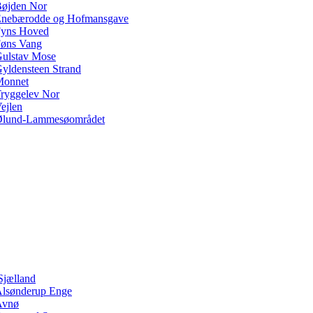
øjden Nor
nebærodde og Hofmansgave
yns Hoved
øns Vang
ulstav Mose
yldensteen Strand
Monnet
ryggelev Nor
ejlen
lund-Lammesøområdet
Sjælland
lsønderup Enge
Avnø