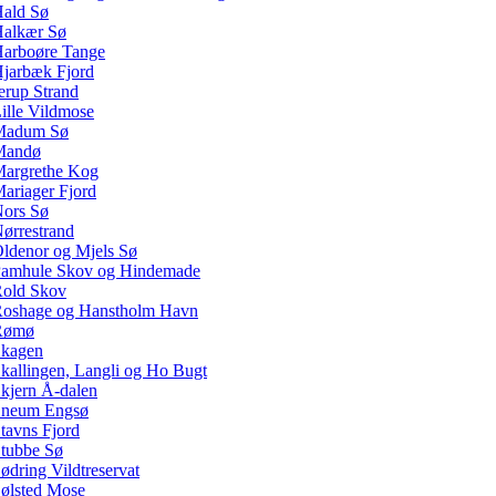
ald Sø
alkær Sø
arboøre Tange
jarbæk Fjord
erup Strand
ille Vildmose
Madum Sø
Mandø
argrethe Kog
ariager Fjord
ors Sø
ørrestrand
ldenor og Mjels Sø
amhule Skov og Hindemade
old Skov
oshage og Hanstholm Havn
Rømø
kagen
kallingen, Langli og Ho Bugt
kjern Å-dalen
neum Engsø
tavns Fjord
tubbe Sø
ødring Vildtreservat
ølsted Mose