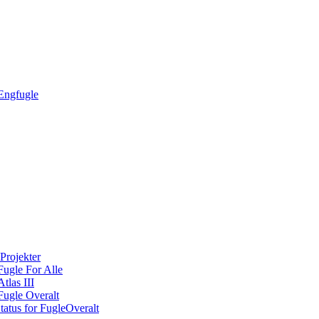
Engfugle
Projekter
Fugle For Alle
Atlas III
Fugle Overalt
tatus for FugleOveralt