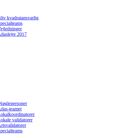
liv kvadratansvarlig
pecialteams
ejledninger
tlaslejre 2017
Nøglepersoner
tlas-teamet
okalkoordinatorer
okale validatorer
rtsvalidatorer
pecialteams