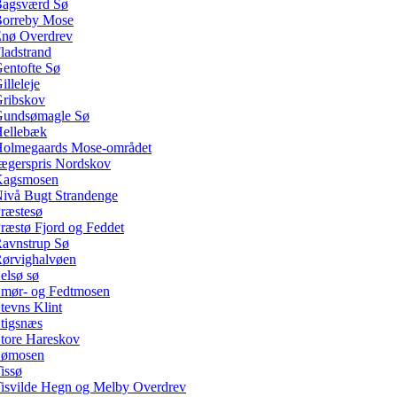
agsværd Sø
orreby Mose
nø Overdrev
ladstrand
entofte Sø
illeleje
ribskov
undsømagle Sø
ellebæk
olmegaards Mose-området
ægerspris Nordskov
Kagsmosen
ivå Bugt Strandenge
ræstesø
ræstø Fjord og Feddet
avnstrup Sø
ørvighalvøen
elsø sø
mør- og Fedtmosen
tevns Klint
tigsnæs
tore Hareskov
Sømosen
issø
isvilde Hegn og Melby Overdrev