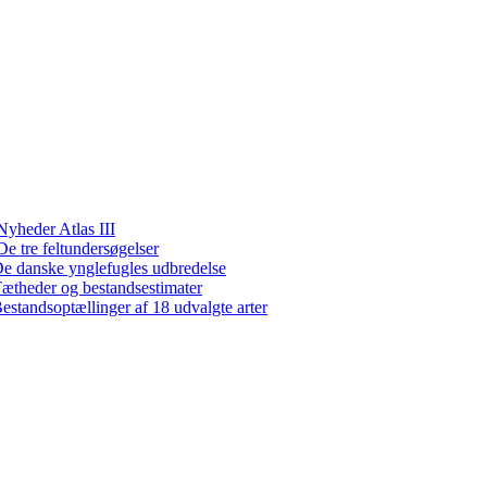
Nyheder Atlas III
De tre feltundersøgelser
e danske ynglefugles udbredelse
ætheder og bestandsestimater
estandsoptællinger af 18 udvalgte arter