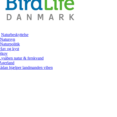
Naturbeskyttelse
Natursyn
Naturpolitik
Hav og kyst
Skov
Lysåben natur & ferskvand
Agerland
ådan hjælper landmanden viben