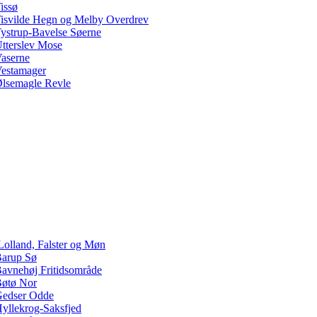
issø
isvilde Hegn og Melby Overdrev
ystrup-Bavelse Søerne
tterslev Mose
aserne
estamager
lsemagle Revle
Lolland, Falster og Møn
arup Sø
avnehøj Fritidsområde
øtø Nor
edser Odde
yllekrog-Saksfjed