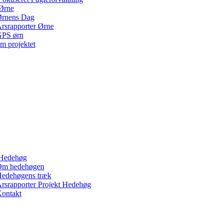
Ørne
rnens Dag
rsrapporter Ørne
PS ørn
m projektet
Hedehøg
Om hedehøgen
edehøgens træk
rsrapporter Projekt Hedehøg
ontakt