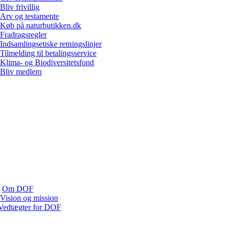
Bliv frivillig
Arv og testamente
Køb på naturbutikken.dk
Fradragsregler
Indsamlingsetiske retningslinjer
Tilmelding til betalingsservice
Klima- og Biodiversitetsfond
Bliv medlem
Om DOF
Vision og mission
Vedtægter for DOF