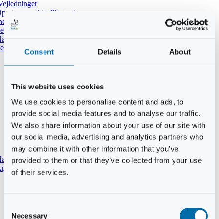
Vejledninger
pret ny punkttællingsrute
ndtast udført tælling i DOFbasen
e dine tidligere punkttællinger
atpunkttælling
temmer i mørket
Consent
Details
About
This website uses cookies
We use cookies to personalise content and ads, to
provide social media features and to analyse our traffic.
We also share information about your use of our site with
our social media, advertising and analytics partners who
may combine it with other information that you’ve
aturtypebeskrivelse
provided to them or that they’ve collected from your use
pp til punkttællinger
of their services.
Consent
Necessary
Selection