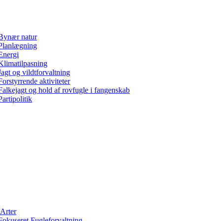
Bynær natur
Planlægning
Energi
Klimatilpasning
Jagt og vildtforvaltning
Forstyrrende aktiviteter
Falkejagt og hold af rovfugle i fangenskab
Partipolitik
Arter
Fokuseret Fugleforvaltning