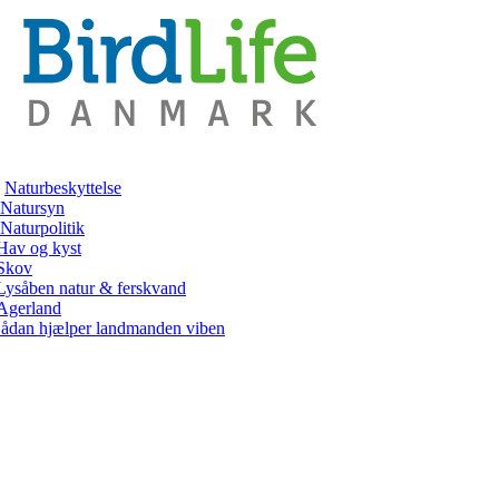
Naturbeskyttelse
Natursyn
Naturpolitik
Hav og kyst
Skov
Lysåben natur & ferskvand
Agerland
ådan hjælper landmanden viben