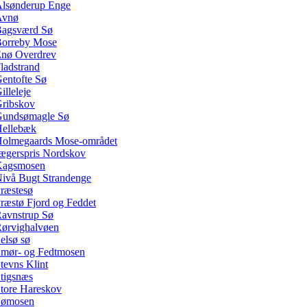
lsønderup Enge
Avnø
agsværd Sø
orreby Mose
nø Overdrev
ladstrand
entofte Sø
illeleje
ribskov
undsømagle Sø
ellebæk
olmegaards Mose-området
ægerspris Nordskov
Kagsmosen
ivå Bugt Strandenge
ræstesø
ræstø Fjord og Feddet
avnstrup Sø
ørvighalvøen
elsø sø
mør- og Fedtmosen
tevns Klint
tigsnæs
tore Hareskov
Sømosen