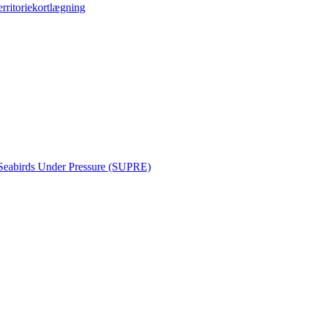
erritoriekortlægning
Seabirds Under Pressure (SUPRE)