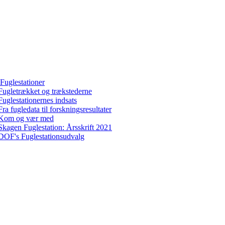
Fuglestationer
Fugletrækket og trækstederne
Fuglestationernes indsats
Fra fugledata til forskningsresultater
Kom og vær med
Skagen Fuglestation: Årsskrift 2021
DOF's Fuglestationsudvalg