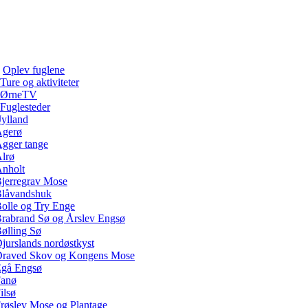
Oplev fuglene
Ture og aktiviteter
ØrneTV
Fuglesteder
Jylland
gerø
gger tange
lrø
nholt
jerregrav Mose
låvandshuk
olle og Try Enge
rabrand Sø og Årslev Engsø
ølling Sø
jurslands nordøstkyst
raved Skov og Kongens Mose
gå Engsø
anø
ilsø
røslev Mose og Plantage