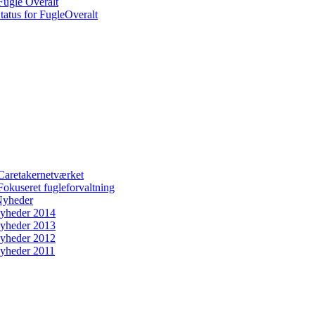
Fugle Overalt
tatus for FugleOveralt
Caretakernetværket
Fokuseret fugleforvaltning
yheder
yheder 2014
yheder 2013
yheder 2012
yheder 2011