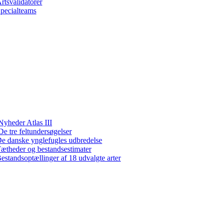
rtsvalidatorer
pecialteams
Nyheder Atlas III
De tre feltundersøgelser
e danske ynglefugles udbredelse
ætheder og bestandsestimater
estandsoptællinger af 18 udvalgte arter