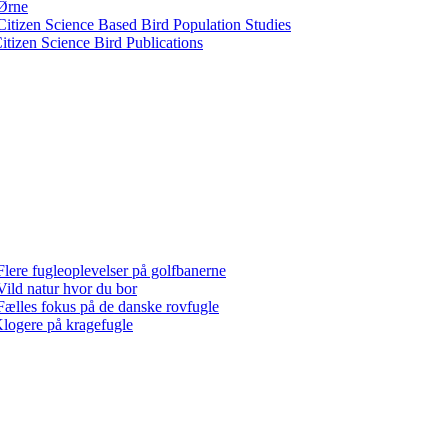
Ørne
Citizen Science Based Bird Population Studies
itizen Science Bird Publications
Flere fugleoplevelser på golfbanerne
Vild natur hvor du bor
Fælles fokus på de danske rovfugle
logere på kragefugle