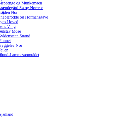
ispeenge og Munkemaen
rændegård Sø og Nørresø
øjden Nor
nebærodde og Hofmansgave
yns Hoved
øns Vang
ulstav Mose
yldensteen Strand
Monnet
ryggelev Nor
ejlen
lund-Lammesøområdet
Sjælland