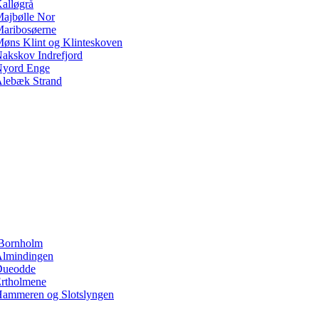
alløgrå
ajbølle Nor
aribosøerne
øns Klint og Klinteskoven
akskov Indrefjord
yord Enge
lebæk Strand
Bornholm
lmindingen
Dueodde
rtholmene
ammeren og Slotslyngen