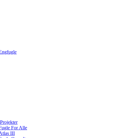
Engfugle
Projekter
Fugle For Alle
Atlas III