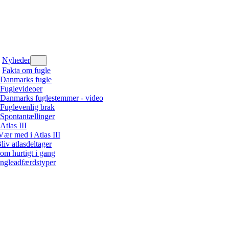
Nyheder
Fakta om fugle
Danmarks fugle
Fuglevideoer
Danmarks fuglestemmer - video
Fuglevenlig brak
Spontantællinger
Atlas III
Vær med i Atlas III
liv atlasdeltager
om hurtigt i gang
ngleadfærdstyper