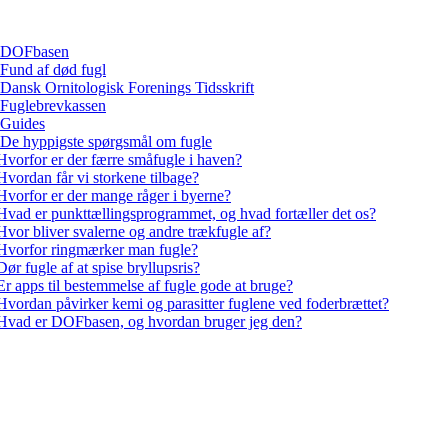
DOFbasen
Fund af død fugl
Dansk Ornitologisk Forenings Tidsskrift
Fuglebrevkassen
Guides
De hyppigste spørgsmål om fugle
Hvorfor er der færre småfugle i haven?
Hvordan får vi storkene tilbage?
Hvorfor er der mange råger i byerne?
Hvad er punkttællingsprogrammet, og hvad fortæller det os?
Hvor bliver svalerne og andre trækfugle af?
Hvorfor ringmærker man fugle?
Dør fugle af at spise bryllupsris?
Er apps til bestemmelse af fugle gode at bruge?
Hvordan påvirker kemi og parasitter fuglene ved foderbrættet?
Hvad er DOFbasen, og hvordan bruger jeg den?