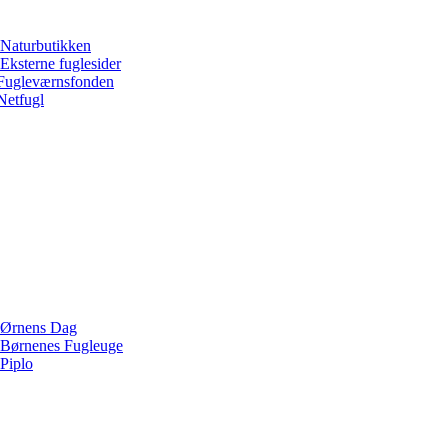
Naturbutikken
Eksterne fuglesider
Fugleværnsfonden
Netfugl
Ørnens Dag
Børnenes Fugleuge
Piplo