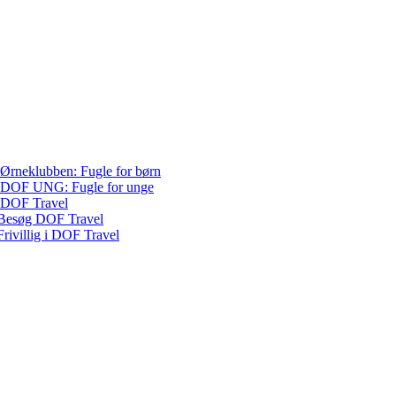
Ørneklubben: Fugle for børn
DOF UNG: Fugle for unge
DOF Travel
Besøg DOF Travel
Frivillig i DOF Travel