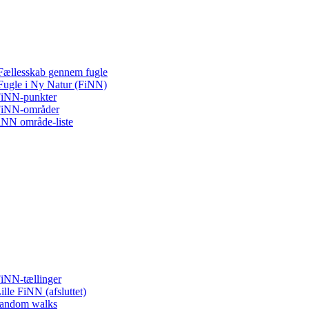
Fællesskab gennem fugle
Fugle i Ny Natur (FiNN)
iNN-punkter
iNN-områder
iNN område-liste
iNN-tællinger
ille FiNN (afsluttet)
andom walks