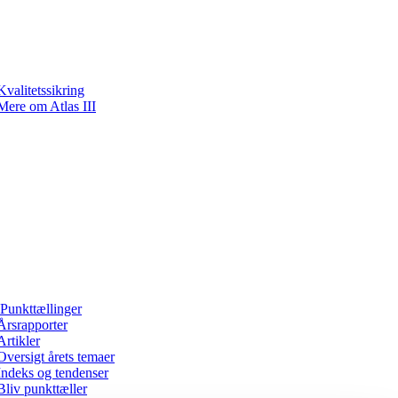
Kvalitetssikring
Mere om Atlas III
Punkttællinger
Årsrapporter
Artikler
Oversigt årets temaer
Indeks og tendenser
Bliv punkttæller