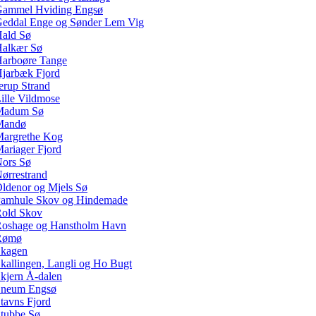
ammel Hviding Engsø
eddal Enge og Sønder Lem Vig
ald Sø
alkær Sø
arboøre Tange
jarbæk Fjord
erup Strand
ille Vildmose
Madum Sø
Mandø
argrethe Kog
ariager Fjord
ors Sø
ørrestrand
ldenor og Mjels Sø
amhule Skov og Hindemade
old Skov
oshage og Hanstholm Havn
Rømø
kagen
kallingen, Langli og Ho Bugt
kjern Å-dalen
neum Engsø
tavns Fjord
tubbe Sø