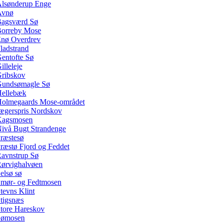
lsønderup Enge
Avnø
agsværd Sø
orreby Mose
nø Overdrev
ladstrand
entofte Sø
illeleje
ribskov
undsømagle Sø
ellebæk
olmegaards Mose-området
ægerspris Nordskov
Kagsmosen
ivå Bugt Strandenge
ræstesø
ræstø Fjord og Feddet
avnstrup Sø
ørvighalvøen
elsø sø
mør- og Fedtmosen
tevns Klint
tigsnæs
tore Hareskov
Sømosen