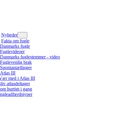
Nyheder
Fakta om fugle
Danmarks fugle
Fuglevideoer
Danmarks fuglestemmer - video
Fuglevenlig brak
Spontantællinger
Atlas III
Vær med i Atlas III
liv atlasdeltager
om hurtigt i gang
ngleadfærdstyper