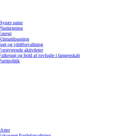
Bynær natur
Planlægning
Energi
Klimatilpasning
Jagt og vildtforvaltning
Forstyrrende aktiviteter
Falkejagt og hold af rovfugle i fangenskab
Partipolitik
Arter
Fokuseret Fugleforvaltning