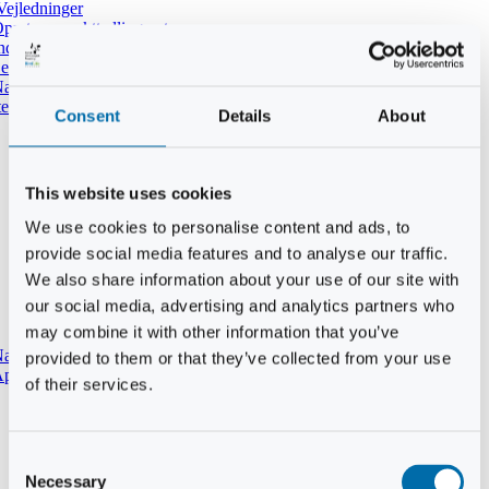
Vejledninger
pret ny punkttællingsrute
ndtast udført tælling i DOFbasen
e dine tidligere punkttællinger
atpunkttælling
temmer i mørket
Consent
Details
About
This website uses cookies
We use cookies to personalise content and ads, to
provide social media features and to analyse our traffic.
We also share information about your use of our site with
our social media, advertising and analytics partners who
may combine it with other information that you’ve
aturtypebeskrivelse
provided to them or that they’ve collected from your use
pp til punkttællinger
of their services.
Consent
Necessary
Selection