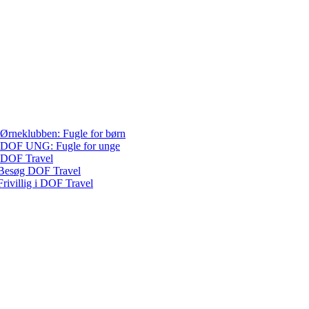
Ørneklubben: Fugle for børn
DOF UNG: Fugle for unge
DOF Travel
Besøg DOF Travel
Frivillig i DOF Travel