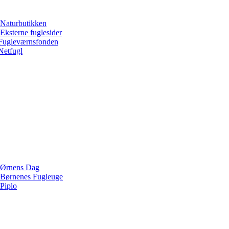
Naturbutikken
Eksterne fuglesider
Fugleværnsfonden
Netfugl
Ørnens Dag
Børnenes Fugleuge
Piplo