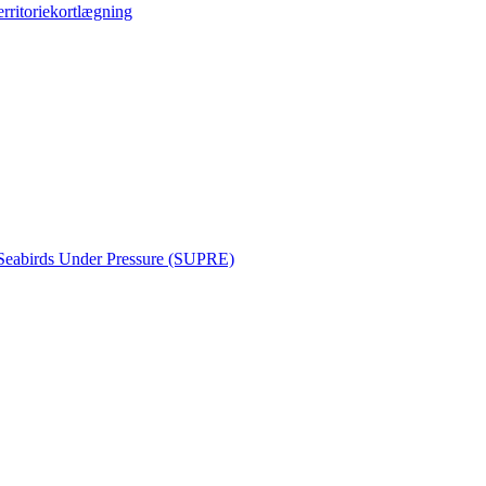
erritoriekortlægning
Seabirds Under Pressure (SUPRE)