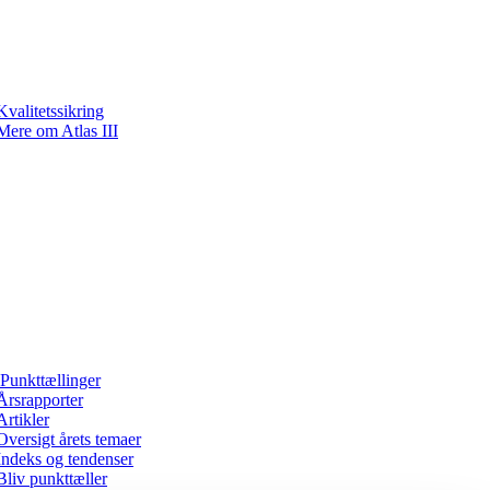
Kvalitetssikring
Mere om Atlas III
Punkttællinger
Årsrapporter
Artikler
Oversigt årets temaer
Indeks og tendenser
Bliv punkttæller