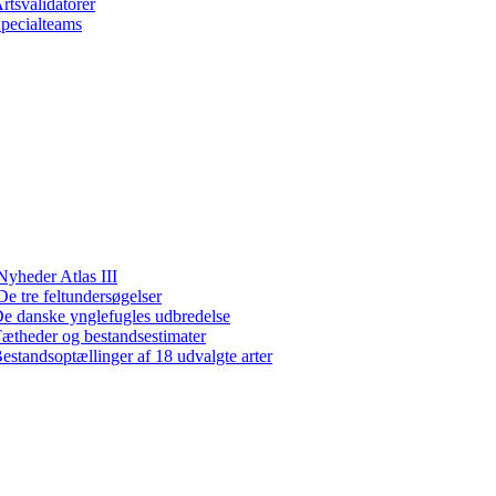
rtsvalidatorer
pecialteams
Nyheder Atlas III
De tre feltundersøgelser
e danske ynglefugles udbredelse
ætheder og bestandsestimater
estandsoptællinger af 18 udvalgte arter