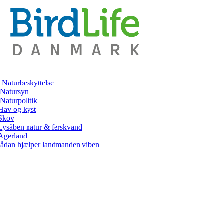
Naturbeskyttelse
Natursyn
Naturpolitik
Hav og kyst
Skov
Lysåben natur & ferskvand
Agerland
ådan hjælper landmanden viben