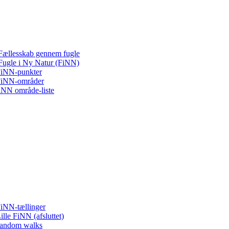
Fællesskab gennem fugle
Fugle i Ny Natur (FiNN)
iNN-punkter
iNN-områder
iNN område-liste
iNN-tællinger
ille FiNN (afsluttet)
andom walks