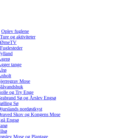
Oplev fuglene
Ture og aktiviteter
ØrneTV
Fuglesteder
Jylland
gerø
gger tange
lrø
nholt
jerregrav Mose
låvandshuk
olle og Try Enge
rabrand Sø og Årslev Engsø
ølling Sø
jurslands nordøstkyst
raved Skov og Kongens Mose
gå Engsø
anø
ilsø
røslev Mose og Plantage