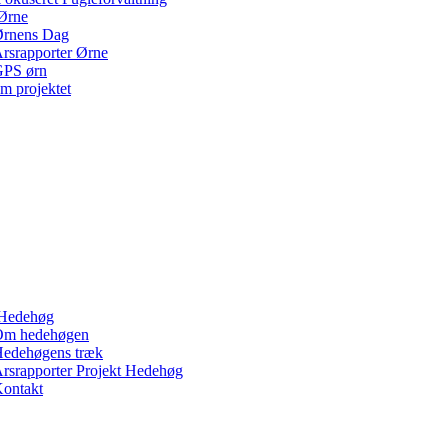
Ørne
rnens Dag
rsrapporter Ørne
PS ørn
m projektet
Hedehøg
Om hedehøgen
edehøgens træk
rsrapporter Projekt Hedehøg
ontakt