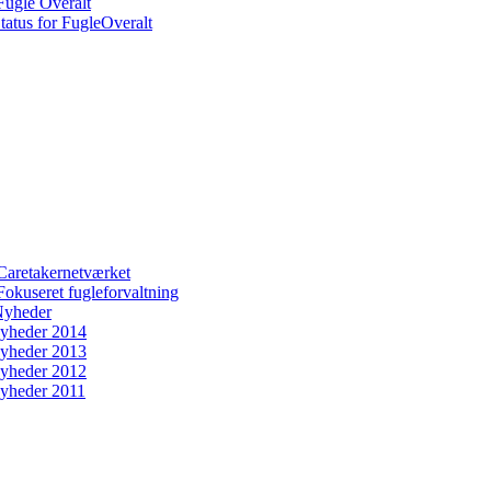
Fugle Overalt
tatus for FugleOveralt
Caretakernetværket
Fokuseret fugleforvaltning
yheder
yheder 2014
yheder 2013
yheder 2012
yheder 2011