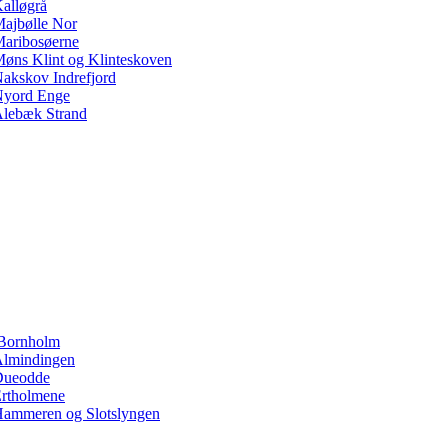
alløgrå
ajbølle Nor
aribosøerne
øns Klint og Klinteskoven
akskov Indrefjord
yord Enge
lebæk Strand
Bornholm
lmindingen
Dueodde
rtholmene
ammeren og Slotslyngen