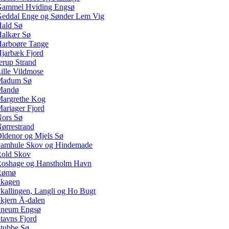
ammel Hviding Engsø
eddal Enge og Sønder Lem Vig
ald Sø
alkær Sø
arboøre Tange
jarbæk Fjord
erup Strand
ille Vildmose
Madum Sø
Mandø
argrethe Kog
ariager Fjord
ors Sø
ørrestrand
ldenor og Mjels Sø
amhule Skov og Hindemade
old Skov
oshage og Hanstholm Havn
Rømø
kagen
kallingen, Langli og Ho Bugt
kjern Å-dalen
neum Engsø
tavns Fjord
tubbe Sø