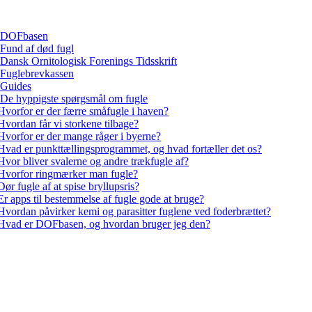
DOFbasen
Fund af død fugl
Dansk Ornitologisk Forenings Tidsskrift
Fuglebrevkassen
Guides
De hyppigste spørgsmål om fugle
Hvorfor er der færre småfugle i haven?
Hvordan får vi storkene tilbage?
Hvorfor er der mange råger i byerne?
Hvad er punkttællingsprogrammet, og hvad fortæller det os?
Hvor bliver svalerne og andre trækfugle af?
Hvorfor ringmærker man fugle?
Dør fugle af at spise bryllupsris?
Er apps til bestemmelse af fugle gode at bruge?
Hvordan påvirker kemi og parasitter fuglene ved foderbrættet?
Hvad er DOFbasen, og hvordan bruger jeg den?