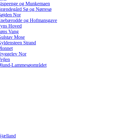
ispeenge og Munkemaen
rændegård Sø og Nørresø
øjden Nor
nebærodde og Hofmansgave
yns Hoved
øns Vang
ulstav Mose
yldensteen Strand
Monnet
ryggelev Nor
ejlen
lund-Lammesøområdet
Sjælland