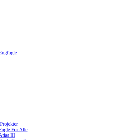
Engfugle
Projekter
Fugle For Alle
Atlas III