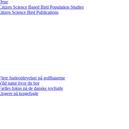
Ørne
Citizen Science Based Bird Population Studies
itizen Science Bird Publications
Flere fugleoplevelser på golfbanerne
Vild natur hvor du bor
Fælles fokus på de danske rovfugle
logere på kragefugle