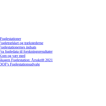
Fuglestationer
Fugletrækket og trækstederne
Fuglestationernes indsats
Fra fugledata til forskningsresultater
Kom og vær med
Skagen Fuglestation: Årsskrift 2021
DOF's Fuglestationsudvalg