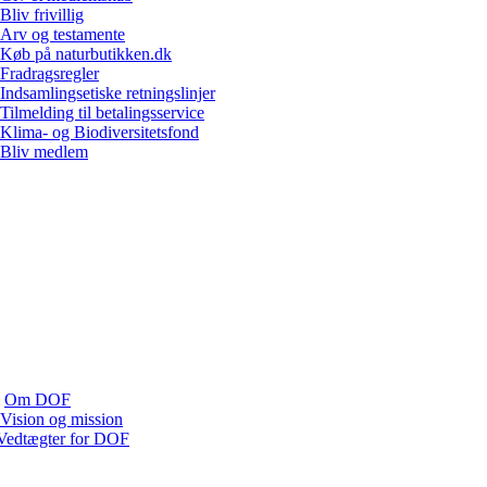
Bliv frivillig
Arv og testamente
Køb på naturbutikken.dk
Fradragsregler
Indsamlingsetiske retningslinjer
Tilmelding til betalingsservice
Klima- og Biodiversitetsfond
Bliv medlem
Om DOF
Vision og mission
Vedtægter for DOF