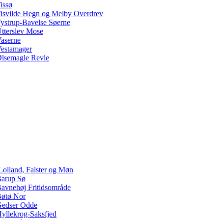
issø
isvilde Hegn og Melby Overdrev
ystrup-Bavelse Søerne
tterslev Mose
aserne
estamager
lsemagle Revle
Lolland, Falster og Møn
arup Sø
avnehøj Fritidsområde
øtø Nor
edser Odde
yllekrog-Saksfjed