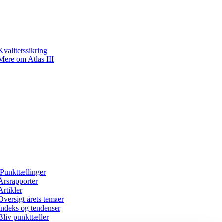
Kvalitetssikring
Mere om Atlas III
Punkttællinger
Årsrapporter
Artikler
Oversigt årets temaer
Indeks og tendenser
Bliv punkttæller