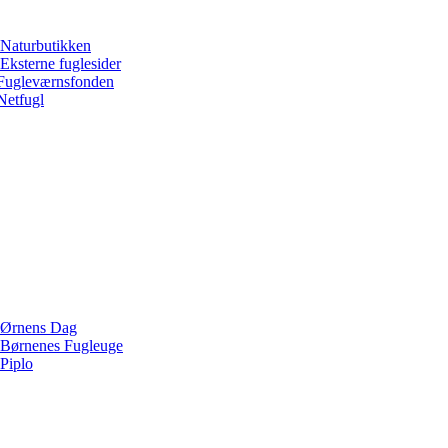
Naturbutikken
Eksterne fuglesider
Fugleværnsfonden
Netfugl
Ørnens Dag
Børnenes Fugleuge
Piplo