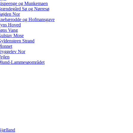
ispeenge og Munkemaen
rændegård Sø og Nørresø
øjden Nor
nebærodde og Hofmansgave
yns Hoved
øns Vang
ulstav Mose
yldensteen Strand
Monnet
ryggelev Nor
ejlen
lund-Lammesøområdet
Sjælland