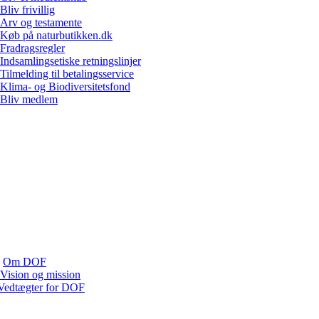
Bliv frivillig
Arv og testamente
Køb på naturbutikken.dk
Fradragsregler
Indsamlingsetiske retningslinjer
Tilmelding til betalingsservice
Klima- og Biodiversitetsfond
Bliv medlem
Om DOF
Vision og mission
Vedtægter for DOF