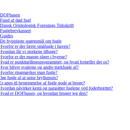
DOFbasen
Fund af død fugl
Dansk Ornitologisk Forenings Tidsskrift
Fuglebrevkassen
Guides
De hyppigste spørgsmål om fugle
Hvorfor er der færre småfugle i haven?
Hvordan får vi storkene tilbage?
Hvorfor er der mange råger i byerne?
Hvad er punkttællingsprogrammet, og hvad fortæller det os?
Hvor bliver svalerne og andre trækfugle af?
Hvorfor ringmærker man fugle?
Dør fugle af at spise bryllupsris?
Er apps til bestemmelse af fugle gode at bruge?
Hvordan påvirker kemi og parasitter fuglene ved foderbrættet?
Hvad er DOFbasen, og hvordan bruger jeg den?