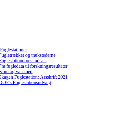
Fuglestationer
Fugletrækket og trækstederne
Fuglestationernes indsats
Fra fugledata til forskningsresultater
Kom og vær med
Skagen Fuglestation: Årsskrift 2021
DOF's Fuglestationsudvalg