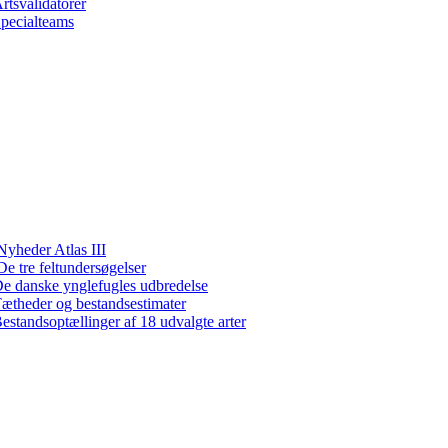
rtsvalidatorer
pecialteams
Nyheder Atlas III
De tre feltundersøgelser
e danske ynglefugles udbredelse
ætheder og bestandsestimater
estandsoptællinger af 18 udvalgte arter