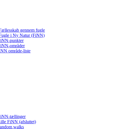
Fællesskab gennem fugle
Fugle i Ny Natur (FiNN)
iNN-punkter
iNN-områder
iNN område-liste
iNN-tællinger
ille FiNN (afsluttet)
andom walks