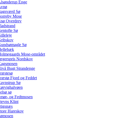
lsønderup Enge
Avnø
agsværd Sø
orreby Mose
nø Overdrev
ladstrand
entofte Sø
illeleje
ribskov
undsømagle Sø
ellebæk
olmegaards Mose-området
ægerspris Nordskov
Kagsmosen
ivå Bugt Strandenge
ræstesø
ræstø Fjord og Feddet
avnstrup Sø
ørvighalvøen
elsø sø
mør- og Fedtmosen
tevns Klint
tigsnæs
tore Hareskov
Sømosen