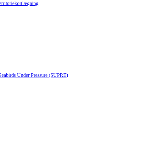
erritoriekortlægning
Seabirds Under Pressure (SUPRE)