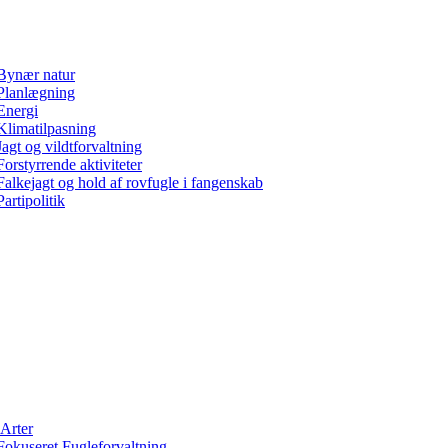
Bynær natur
Planlægning
Energi
Klimatilpasning
Jagt og vildtforvaltning
Forstyrrende aktiviteter
Falkejagt og hold af rovfugle i fangenskab
Partipolitik
Arter
Fokuseret Fugleforvaltning