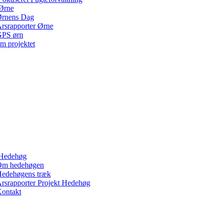
Ørne
rnens Dag
rsrapporter Ørne
PS ørn
m projektet
Hedehøg
Om hedehøgen
edehøgens træk
rsrapporter Projekt Hedehøg
ontakt