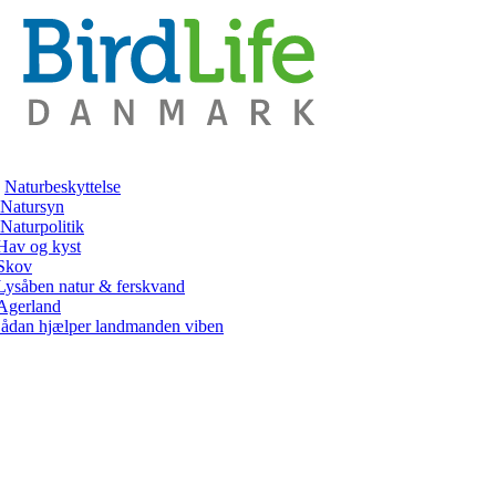
Naturbeskyttelse
Natursyn
Naturpolitik
Hav og kyst
Skov
Lysåben natur & ferskvand
Agerland
ådan hjælper landmanden viben