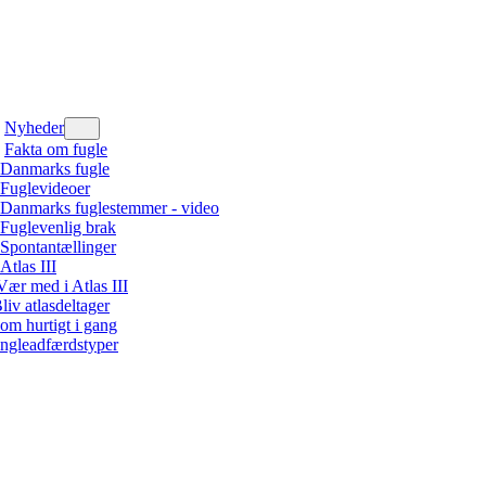
Nyheder
Fakta om fugle
Danmarks fugle
Fuglevideoer
Danmarks fuglestemmer - video
Fuglevenlig brak
Spontantællinger
Atlas III
Vær med i Atlas III
liv atlasdeltager
om hurtigt i gang
ngleadfærdstyper