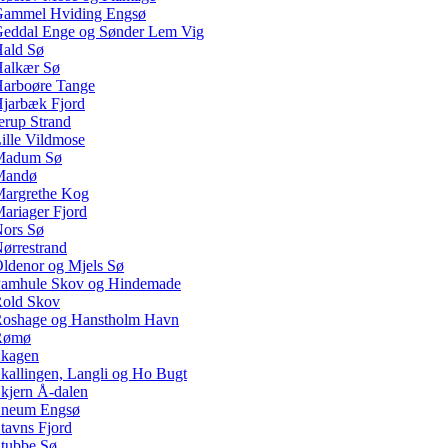
ammel Hviding Engsø
eddal Enge og Sønder Lem Vig
ald Sø
alkær Sø
arboøre Tange
jarbæk Fjord
erup Strand
ille Vildmose
Madum Sø
Mandø
argrethe Kog
ariager Fjord
ors Sø
ørrestrand
ldenor og Mjels Sø
amhule Skov og Hindemade
old Skov
oshage og Hanstholm Havn
Rømø
kagen
kallingen, Langli og Ho Bugt
kjern Å-dalen
neum Engsø
tavns Fjord
tubbe Sø