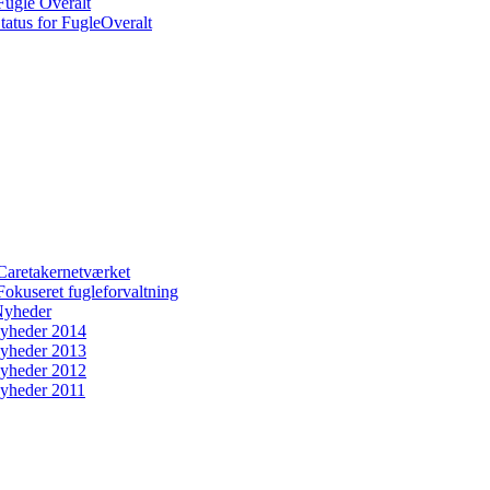
Fugle Overalt
tatus for FugleOveralt
Caretakernetværket
Fokuseret fugleforvaltning
yheder
yheder 2014
yheder 2013
yheder 2012
yheder 2011