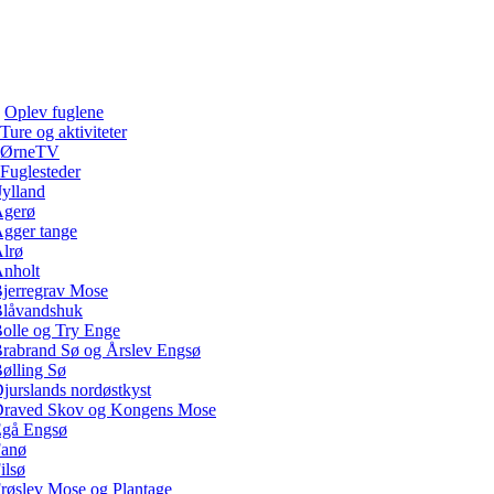
Oplev fuglene
Ture og aktiviteter
ØrneTV
Fuglesteder
Jylland
gerø
gger tange
lrø
nholt
jerregrav Mose
låvandshuk
olle og Try Enge
rabrand Sø og Årslev Engsø
ølling Sø
jurslands nordøstkyst
raved Skov og Kongens Mose
gå Engsø
anø
ilsø
røslev Mose og Plantage