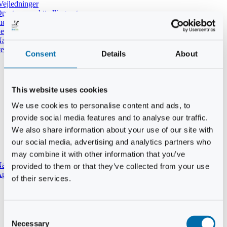
Vejledninger
pret ny punkttællingsrute
ndtast udført tælling i DOFbasen
e dine tidligere punkttællinger
atpunkttælling
temmer i mørket
Consent
Details
About
This website uses cookies
We use cookies to personalise content and ads, to
provide social media features and to analyse our traffic.
We also share information about your use of our site with
our social media, advertising and analytics partners who
may combine it with other information that you’ve
aturtypebeskrivelse
provided to them or that they’ve collected from your use
pp til punkttællinger
of their services.
Consent
Necessary
Selection