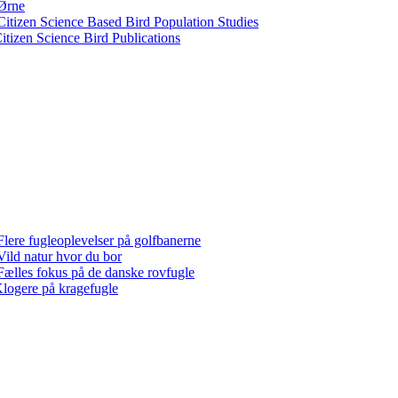
Ørne
Citizen Science Based Bird Population Studies
itizen Science Bird Publications
Flere fugleoplevelser på golfbanerne
Vild natur hvor du bor
Fælles fokus på de danske rovfugle
logere på kragefugle