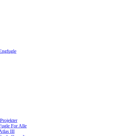
Engfugle
Projekter
Fugle For Alle
Atlas III