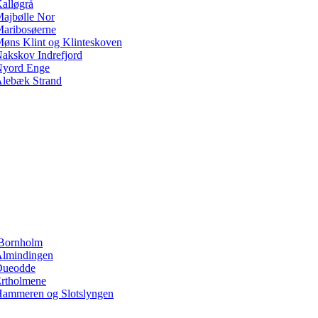
alløgrå
ajbølle Nor
aribosøerne
øns Klint og Klinteskoven
akskov Indrefjord
yord Enge
lebæk Strand
Bornholm
lmindingen
Dueodde
rtholmene
ammeren og Slotslyngen