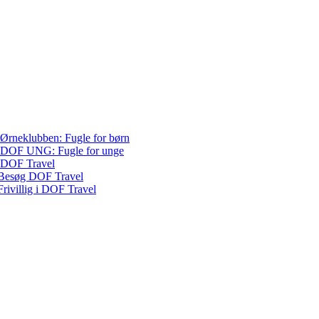
Ørneklubben: Fugle for børn
DOF UNG: Fugle for unge
DOF Travel
Besøg DOF Travel
Frivillig i DOF Travel