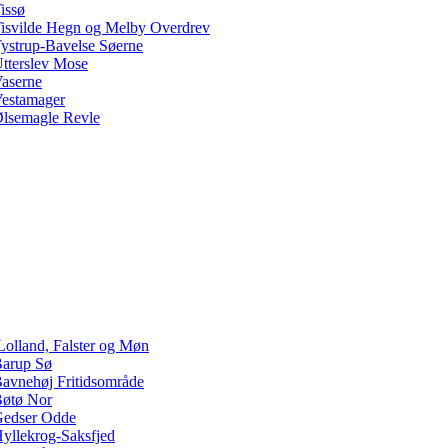
issø
isvilde Hegn og Melby Overdrev
ystrup-Bavelse Søerne
tterslev Mose
aserne
estamager
lsemagle Revle
Lolland, Falster og Møn
arup Sø
avnehøj Fritidsområde
øtø Nor
edser Odde
yllekrog-Saksfjed