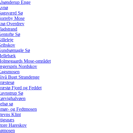
lsønderup Enge
Avnø
agsværd Sø
orreby Mose
nø Overdrev
ladstrand
entofte Sø
illeleje
ribskov
undsømagle Sø
ellebæk
olmegaards Mose-området
ægerspris Nordskov
Kagsmosen
ivå Bugt Strandenge
ræstesø
ræstø Fjord og Feddet
avnstrup Sø
ørvighalvøen
elsø sø
mør- og Fedtmosen
tevns Klint
tigsnæs
tore Hareskov
Sømosen