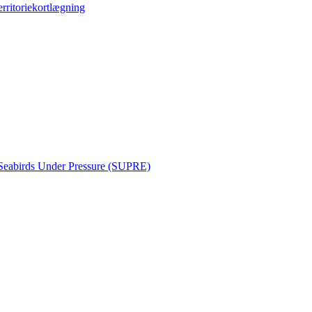
erritoriekortlægning
Seabirds Under Pressure (SUPRE)