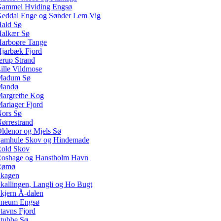
ammel Hviding Engsø
eddal Enge og Sønder Lem Vig
ald Sø
alkær Sø
arboøre Tange
jarbæk Fjord
erup Strand
ille Vildmose
Madum Sø
Mandø
argrethe Kog
ariager Fjord
ors Sø
ørrestrand
ldenor og Mjels Sø
amhule Skov og Hindemade
old Skov
oshage og Hanstholm Havn
Rømø
kagen
kallingen, Langli og Ho Bugt
kjern Å-dalen
neum Engsø
tavns Fjord
tubbe Sø