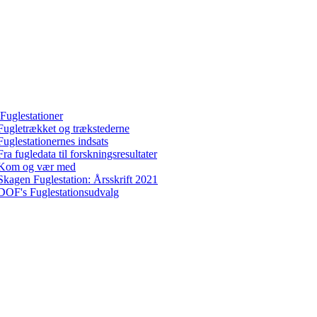
Fuglestationer
Fugletrækket og trækstederne
Fuglestationernes indsats
Fra fugledata til forskningsresultater
Kom og vær med
Skagen Fuglestation: Årsskrift 2021
DOF's Fuglestationsudvalg