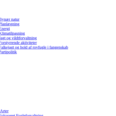
Bynær natur
Planlægning
Energi
Klimatilpasning
Jagt og vildtforvaltning
Forstyrrende aktiviteter
Falkejagt og hold af rovfugle i fangenskab
Partipolitik
Arter
Fokuseret Fugleforvaltning