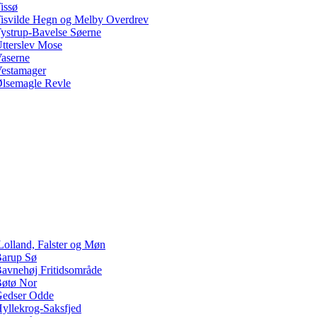
issø
isvilde Hegn og Melby Overdrev
ystrup-Bavelse Søerne
tterslev Mose
aserne
estamager
lsemagle Revle
Lolland, Falster og Møn
arup Sø
avnehøj Fritidsområde
øtø Nor
edser Odde
yllekrog-Saksfjed