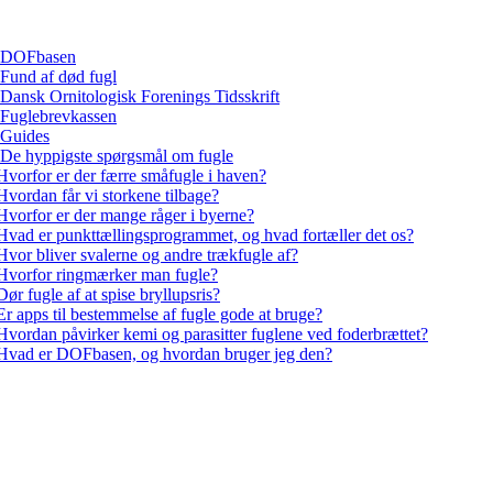
DOFbasen
Fund af død fugl
Dansk Ornitologisk Forenings Tidsskrift
Fuglebrevkassen
Guides
De hyppigste spørgsmål om fugle
Hvorfor er der færre småfugle i haven?
Hvordan får vi storkene tilbage?
Hvorfor er der mange råger i byerne?
Hvad er punkttællingsprogrammet, og hvad fortæller det os?
Hvor bliver svalerne og andre trækfugle af?
Hvorfor ringmærker man fugle?
Dør fugle af at spise bryllupsris?
Er apps til bestemmelse af fugle gode at bruge?
Hvordan påvirker kemi og parasitter fuglene ved foderbrættet?
Hvad er DOFbasen, og hvordan bruger jeg den?