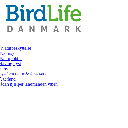
Naturbeskyttelse
Natursyn
Naturpolitik
Hav og kyst
Skov
Lysåben natur & ferskvand
Agerland
ådan hjælper landmanden viben