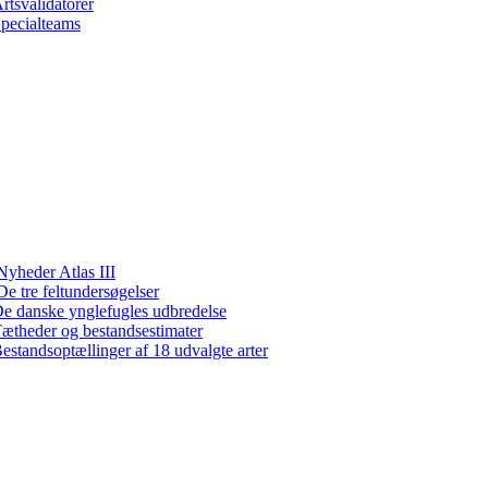
rtsvalidatorer
pecialteams
Nyheder Atlas III
De tre feltundersøgelser
e danske ynglefugles udbredelse
ætheder og bestandsestimater
estandsoptællinger af 18 udvalgte arter