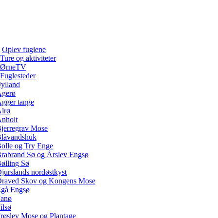
Oplev fuglene
Ture og aktiviteter
ØrneTV
Fuglesteder
Jylland
gerø
gger tange
lrø
nholt
jerregrav Mose
låvandshuk
olle og Try Enge
rabrand Sø og Årslev Engsø
ølling Sø
jurslands nordøstkyst
raved Skov og Kongens Mose
gå Engsø
anø
ilsø
røslev Mose og Plantage