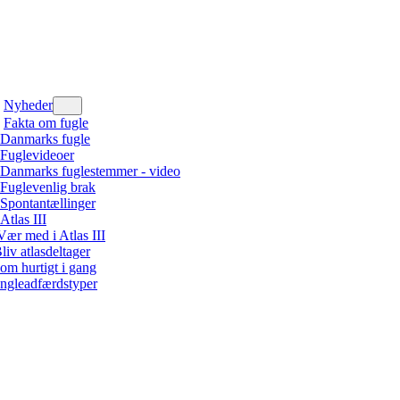
Nyheder
Fakta om fugle
Danmarks fugle
Fuglevideoer
Danmarks fuglestemmer - video
Fuglevenlig brak
Spontantællinger
Atlas III
Vær med i Atlas III
liv atlasdeltager
om hurtigt i gang
ngleadfærdstyper