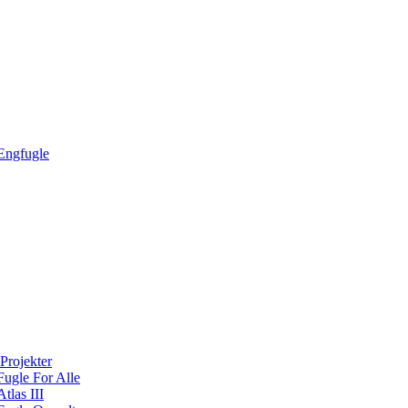
Engfugle
Projekter
Fugle For Alle
Atlas III