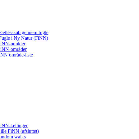
Fællesskab gennem fugle
Fugle i Ny Natur (FiNN)
iNN-punkter
iNN-områder
iNN område-liste
iNN-tællinger
ille FiNN (afsluttet)
andom walks