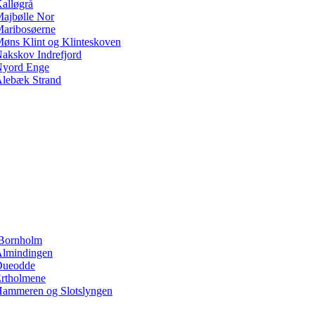
alløgrå
ajbølle Nor
aribosøerne
øns Klint og Klinteskoven
akskov Indrefjord
yord Enge
lebæk Strand
Bornholm
lmindingen
Dueodde
rtholmene
ammeren og Slotslyngen