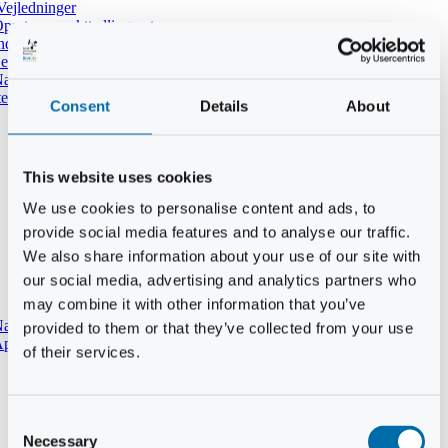
Vejledninger
pret ny punkttællingsrute
ndtast udført tælling i DOFbasen
e dine tidligere punkttællinger
atpunkttælling
temmer i mørket
Consent
Details
About
This website uses cookies
We use cookies to personalise content and ads, to
provide social media features and to analyse our traffic.
We also share information about your use of our site with
our social media, advertising and analytics partners who
may combine it with other information that you’ve
aturtypebeskrivelse
provided to them or that they’ve collected from your use
pp til punkttællinger
of their services.
Consent
Necessary
Selection