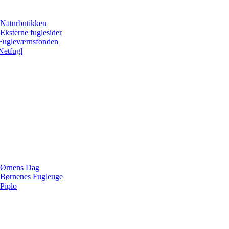
Naturbutikken
Eksterne fuglesider
Fugleværnsfonden
Netfugl
Ørnens Dag
Børnenes Fugleuge
Piplo