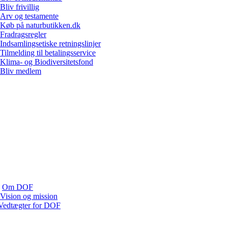
Bliv frivillig
Arv og testamente
Køb på naturbutikken.dk
Fradragsregler
Indsamlingsetiske retningslinjer
Tilmelding til betalingsservice
Klima- og Biodiversitetsfond
Bliv medlem
Om DOF
Vision og mission
Vedtægter for DOF