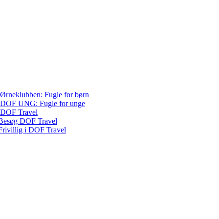
Ørneklubben: Fugle for børn
DOF UNG: Fugle for unge
DOF Travel
Besøg DOF Travel
Frivillig i DOF Travel