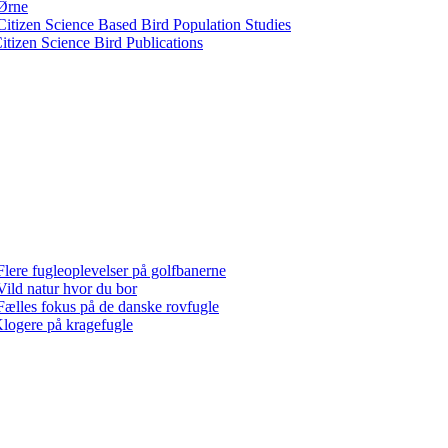
Ørne
Citizen Science Based Bird Population Studies
itizen Science Bird Publications
Flere fugleoplevelser på golfbanerne
Vild natur hvor du bor
Fælles fokus på de danske rovfugle
logere på kragefugle