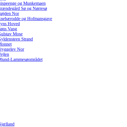
ispeenge og Munkemaen
rændegård Sø og Nørresø
øjden Nor
nebærodde og Hofmansgave
yns Hoved
øns Vang
ulstav Mose
yldensteen Strand
Monnet
ryggelev Nor
ejlen
lund-Lammesøområdet
Sjælland