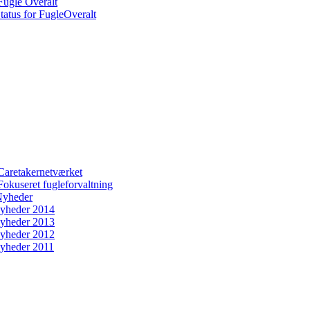
Fugle Overalt
tatus for FugleOveralt
Caretakernetværket
Fokuseret fugleforvaltning
yheder
yheder 2014
yheder 2013
yheder 2012
yheder 2011