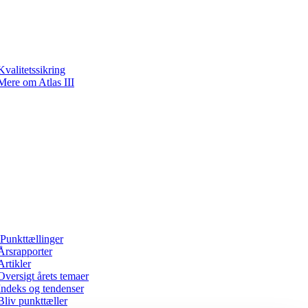
Kvalitetssikring
Mere om Atlas III
Punkttællinger
Årsrapporter
Artikler
Oversigt årets temaer
Indeks og tendenser
Bliv punkttæller