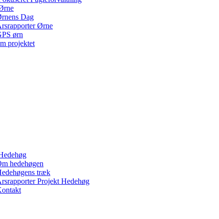
Ørne
rnens Dag
rsrapporter Ørne
PS ørn
m projektet
Hedehøg
Om hedehøgen
edehøgens træk
rsrapporter Projekt Hedehøg
ontakt