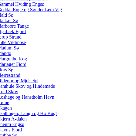
ammel Hviding Engsø
eddal Enge og Sønder Lem Vig
ald Sø
alkær Sø
arboøre Tange
jarbæk Fjord
erup Strand
ille Vildmose
Madum Sø
Mandø
argrethe Kog
ariager Fjord
ors Sø
ørrestrand
ldenor og Mjels Sø
amhule Skov og Hindemade
old Skov
oshage og Hanstholm Havn
Rømø
kagen
kallingen, Langli og Ho Bugt
kjern Å-dalen
neum Engsø
tavns Fjord
tubbe Sø