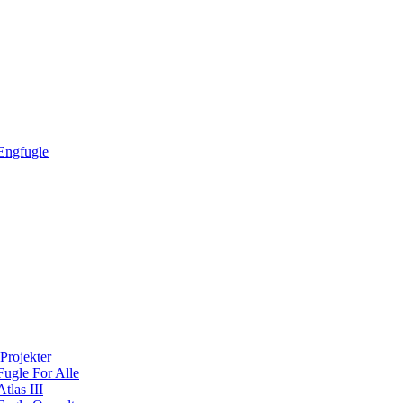
Engfugle
Projekter
Fugle For Alle
Atlas III