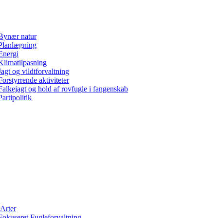
Bynær natur
Planlægning
Energi
Klimatilpasning
Jagt og vildtforvaltning
Forstyrrende aktiviteter
Falkejagt og hold af rovfugle i fangenskab
Partipolitik
Arter
Fokuseret Fugleforvaltning