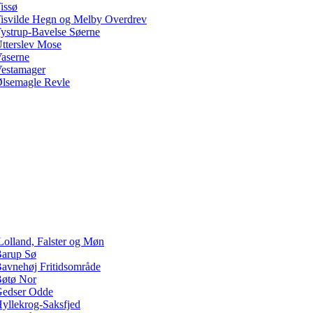
issø
isvilde Hegn og Melby Overdrev
ystrup-Bavelse Søerne
tterslev Mose
aserne
estamager
lsemagle Revle
Lolland, Falster og Møn
arup Sø
avnehøj Fritidsområde
øtø Nor
edser Odde
yllekrog-Saksfjed