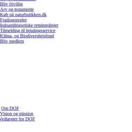
Bliv frivillig
Arv og testamente
Køb på naturbutikken.dk
Fradragsregler
Indsamlingsetiske retningslinjer
Tilmelding til betalingsservice
Klima- og Biodiversitetsfond
Bliv medlem
Om DOF
Vision og mission
Vedtægter for DOF