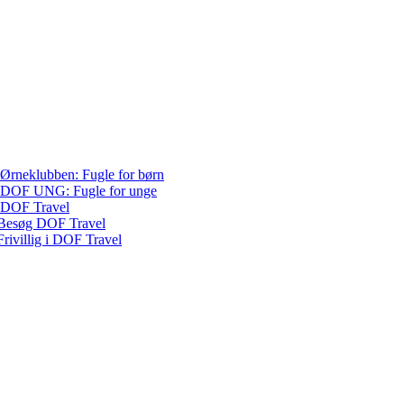
Ørneklubben: Fugle for børn
DOF UNG: Fugle for unge
DOF Travel
Besøg DOF Travel
Frivillig i DOF Travel