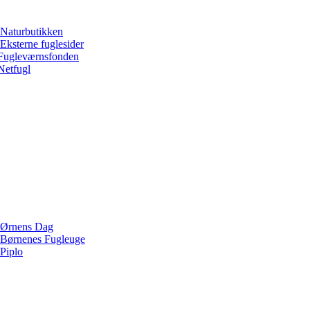
Naturbutikken
Eksterne fuglesider
Fugleværnsfonden
Netfugl
Ørnens Dag
Børnenes Fugleuge
Piplo