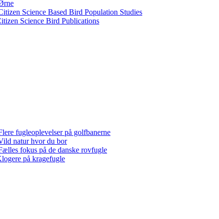
Ørne
Citizen Science Based Bird Population Studies
itizen Science Bird Publications
Flere fugleoplevelser på golfbanerne
Vild natur hvor du bor
Fælles fokus på de danske rovfugle
logere på kragefugle