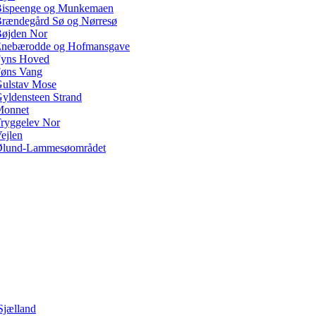
ispeenge og Munkemaen
rændegård Sø og Nørresø
øjden Nor
nebærodde og Hofmansgave
yns Hoved
øns Vang
ulstav Mose
yldensteen Strand
Monnet
ryggelev Nor
ejlen
lund-Lammesøområdet
Sjælland