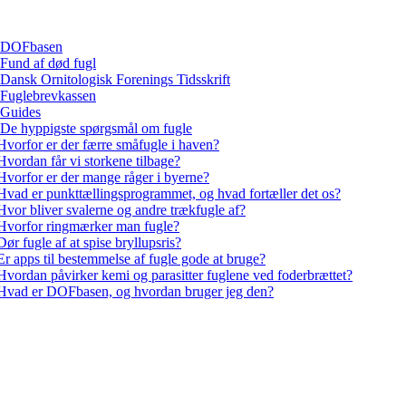
DOFbasen
Fund af død fugl
Dansk Ornitologisk Forenings Tidsskrift
Fuglebrevkassen
Guides
De hyppigste spørgsmål om fugle
Hvorfor er der færre småfugle i haven?
Hvordan får vi storkene tilbage?
Hvorfor er der mange råger i byerne?
Hvad er punkttællingsprogrammet, og hvad fortæller det os?
Hvor bliver svalerne og andre trækfugle af?
Hvorfor ringmærker man fugle?
Dør fugle af at spise bryllupsris?
Er apps til bestemmelse af fugle gode at bruge?
Hvordan påvirker kemi og parasitter fuglene ved foderbrættet?
Hvad er DOFbasen, og hvordan bruger jeg den?