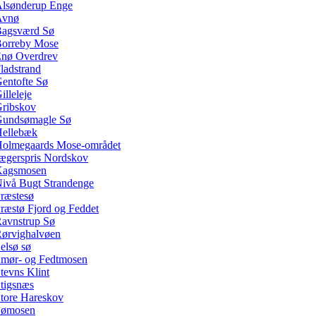
lsønderup Enge
Avnø
agsværd Sø
orreby Mose
nø Overdrev
ladstrand
entofte Sø
illeleje
ribskov
undsømagle Sø
ellebæk
olmegaards Mose-området
ægerspris Nordskov
Kagsmosen
ivå Bugt Strandenge
ræstesø
ræstø Fjord og Feddet
avnstrup Sø
ørvighalvøen
elsø sø
mør- og Fedtmosen
tevns Klint
tigsnæs
tore Hareskov
Sømosen