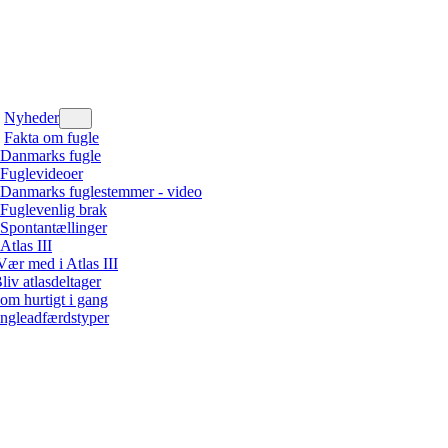
Nyheder
Fakta om fugle
Danmarks fugle
Fuglevideoer
Danmarks fuglestemmer - video
Fuglevenlig brak
Spontantællinger
Atlas III
Vær med i Atlas III
liv atlasdeltager
om hurtigt i gang
ngleadfærdstyper