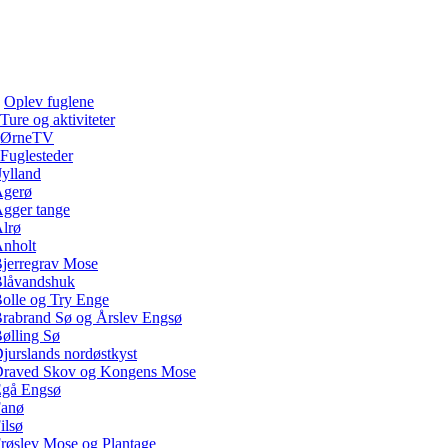
Oplev fuglene
Ture og aktiviteter
ØrneTV
Fuglesteder
Jylland
gerø
gger tange
lrø
nholt
jerregrav Mose
låvandshuk
olle og Try Enge
rabrand Sø og Årslev Engsø
ølling Sø
jurslands nordøstkyst
raved Skov og Kongens Mose
gå Engsø
anø
ilsø
røslev Mose og Plantage