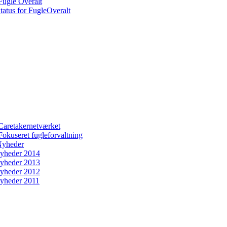
Fugle Overalt
tatus for FugleOveralt
Caretakernetværket
Fokuseret fugleforvaltning
yheder
yheder 2014
yheder 2013
yheder 2012
yheder 2011