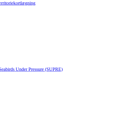
erritoriekortlægning
Seabirds Under Pressure (SUPRE)