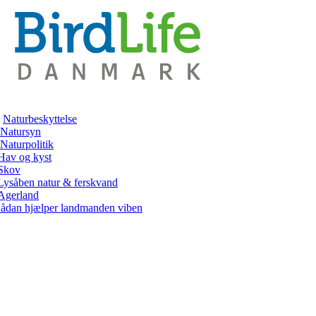
Naturbeskyttelse
Natursyn
Naturpolitik
Hav og kyst
Skov
Lysåben natur & ferskvand
Agerland
ådan hjælper landmanden viben