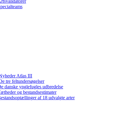
rtsvalidatorer
pecialteams
Nyheder Atlas III
De tre feltundersøgelser
e danske ynglefugles udbredelse
ætheder og bestandsestimater
estandsoptællinger af 18 udvalgte arter