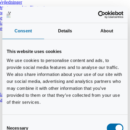
Vejledninger
pret ny punkttællingsrute
ndtast udført tælling i DOFbasen
e dine tidligere punkttællinger
atpunkttælling
temmer i mørket
Consent
Details
About
This website uses cookies
We use cookies to personalise content and ads, to
provide social media features and to analyse our traffic.
We also share information about your use of our site with
our social media, advertising and analytics partners who
may combine it with other information that you’ve
aturtypebeskrivelse
provided to them or that they’ve collected from your use
pp til punkttællinger
of their services.
Consent
Necessary
Selection