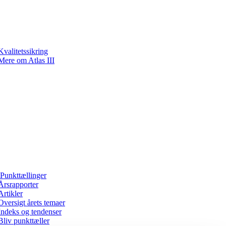
Kvalitetssikring
Mere om Atlas III
Punkttællinger
Årsrapporter
Artikler
Oversigt årets temaer
Indeks og tendenser
Bliv punkttæller