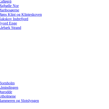
alløgrå
ajbølle Nor
aribosøerne
øns Klint og Klinteskoven
akskov Indrefjord
yord Enge
lebæk Strand
Bornholm
lmindingen
Dueodde
rtholmene
ammeren og Slotslyngen