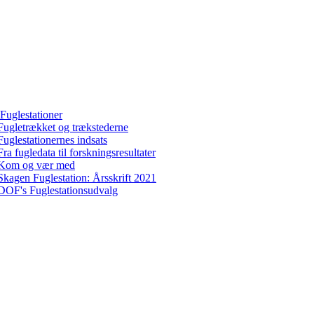
Fuglestationer
Fugletrækket og trækstederne
Fuglestationernes indsats
Fra fugledata til forskningsresultater
Kom og vær med
Skagen Fuglestation: Årsskrift 2021
DOF's Fuglestationsudvalg