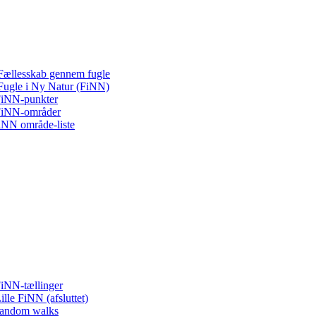
Fællesskab gennem fugle
Fugle i Ny Natur (FiNN)
iNN-punkter
iNN-områder
iNN område-liste
iNN-tællinger
ille FiNN (afsluttet)
andom walks