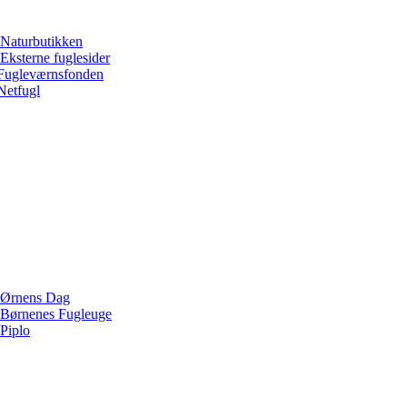
Naturbutikken
Eksterne fuglesider
Fugleværnsfonden
Netfugl
Ørnens Dag
Børnenes Fugleuge
Piplo