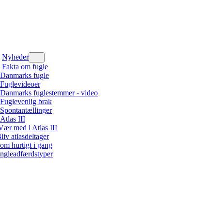
Nyheder
Fakta om fugle
Danmarks fugle
Fuglevideoer
Danmarks fuglestemmer - video
Fuglevenlig brak
Spontantællinger
Atlas III
Vær med i Atlas III
liv atlasdeltager
om hurtigt i gang
ngleadfærdstyper