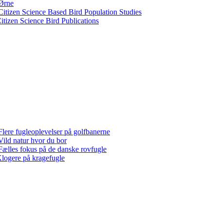
Ørne
Citizen Science Based Bird Population Studies
itizen Science Bird Publications
Flere fugleoplevelser på golfbanerne
Vild natur hvor du bor
Fælles fokus på de danske rovfugle
logere på kragefugle