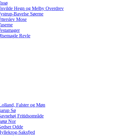
issø
isvilde Hegn og Melby Overdrev
ystrup-Bavelse Søerne
tterslev Mose
aserne
estamager
lsemagle Revle
Lolland, Falster og Møn
arup Sø
avnehøj Fritidsområde
øtø Nor
edser Odde
yllekrog-Saksfjed