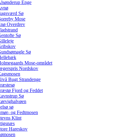
lsønderup Enge
Avnø
agsværd Sø
orreby Mose
nø Overdrev
ladstrand
entofte Sø
illeleje
ribskov
undsømagle Sø
ellebæk
olmegaards Mose-området
ægerspris Nordskov
Kagsmosen
ivå Bugt Strandenge
ræstesø
ræstø Fjord og Feddet
avnstrup Sø
ørvighalvøen
elsø sø
mør- og Fedtmosen
tevns Klint
tigsnæs
tore Hareskov
Sømosen