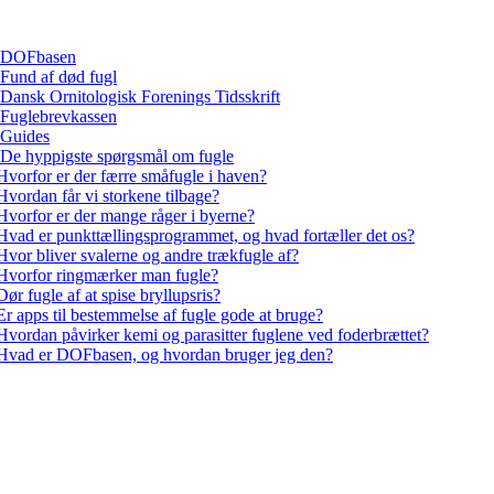
DOFbasen
Fund af død fugl
Dansk Ornitologisk Forenings Tidsskrift
Fuglebrevkassen
Guides
De hyppigste spørgsmål om fugle
Hvorfor er der færre småfugle i haven?
Hvordan får vi storkene tilbage?
Hvorfor er der mange råger i byerne?
Hvad er punkttællingsprogrammet, og hvad fortæller det os?
Hvor bliver svalerne og andre trækfugle af?
Hvorfor ringmærker man fugle?
Dør fugle af at spise bryllupsris?
Er apps til bestemmelse af fugle gode at bruge?
Hvordan påvirker kemi og parasitter fuglene ved foderbrættet?
Hvad er DOFbasen, og hvordan bruger jeg den?