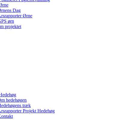
Ørne
rnens Dag
rsrapporter Ørne
PS ørn
m projektet
Hedehøg
Om hedehøgen
edehøgens træk
rsrapporter Projekt Hedehøg
ontakt