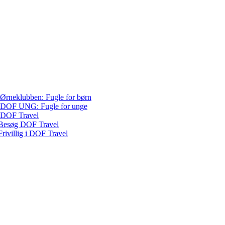
Ørneklubben: Fugle for børn
DOF UNG: Fugle for unge
DOF Travel
Besøg DOF Travel
Frivillig i DOF Travel