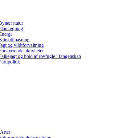
Bynær natur
Planlægning
Energi
Klimatilpasning
Jagt og vildtforvaltning
Forstyrrende aktiviteter
Falkejagt og hold af rovfugle i fangenskab
Partipolitik
Arter
Fokuseret Fugleforvaltning