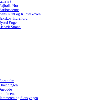
alløgrå
ajbølle Nor
aribosøerne
øns Klint og Klinteskoven
akskov Indrefjord
yord Enge
lebæk Strand
Bornholm
lmindingen
Dueodde
rtholmene
ammeren og Slotslyngen