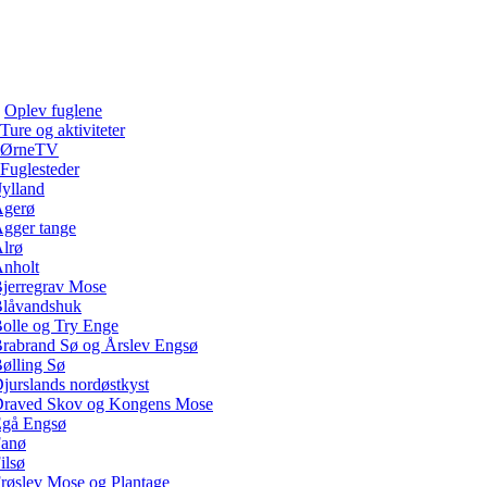
Oplev fuglene
Ture og aktiviteter
ØrneTV
Fuglesteder
Jylland
gerø
gger tange
lrø
nholt
jerregrav Mose
låvandshuk
olle og Try Enge
rabrand Sø og Årslev Engsø
ølling Sø
jurslands nordøstkyst
raved Skov og Kongens Mose
gå Engsø
anø
ilsø
røslev Mose og Plantage