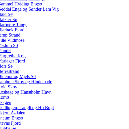
ammel Hviding Engsø
eddal Enge og Sønder Lem Vig
ald Sø
alkær Sø
arboøre Tange
jarbæk Fjord
erup Strand
ille Vildmose
Madum Sø
Mandø
argrethe Kog
ariager Fjord
ors Sø
ørrestrand
ldenor og Mjels Sø
amhule Skov og Hindemade
old Skov
oshage og Hanstholm Havn
Rømø
kagen
kallingen, Langli og Ho Bugt
kjern Å-dalen
neum Engsø
tavns Fjord
tubbe Sø