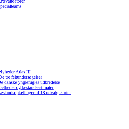
rtsvalidatorer
pecialteams
Nyheder Atlas III
De tre feltundersøgelser
e danske ynglefugles udbredelse
ætheder og bestandsestimater
estandsoptællinger af 18 udvalgte arter