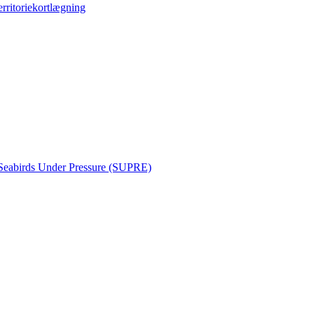
erritoriekortlægning
Seabirds Under Pressure (SUPRE)