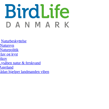
Naturbeskyttelse
Natursyn
Naturpolitik
Hav og kyst
Skov
Lysåben natur & ferskvand
Agerland
ådan hjælper landmanden viben