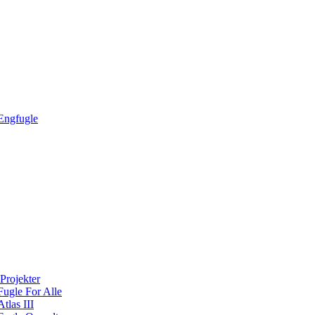
Engfugle
Projekter
Fugle For Alle
Atlas III