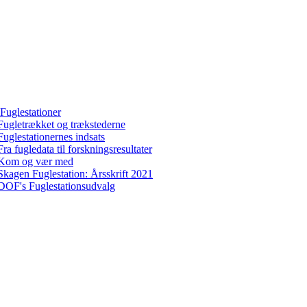
Fuglestationer
Fugletrækket og trækstederne
Fuglestationernes indsats
Fra fugledata til forskningsresultater
Kom og vær med
Skagen Fuglestation: Årsskrift 2021
DOF's Fuglestationsudvalg