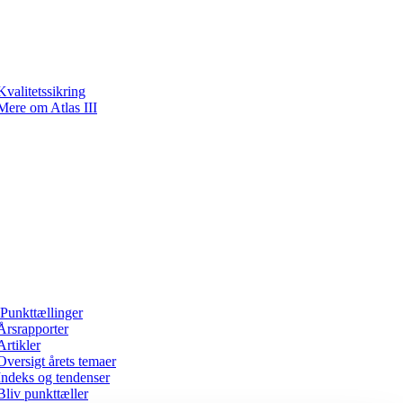
Kvalitetssikring
Mere om Atlas III
Punkttællinger
Årsrapporter
Artikler
Oversigt årets temaer
Indeks og tendenser
Bliv punkttæller