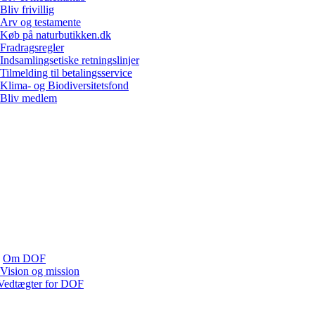
Bliv frivillig
Arv og testamente
Køb på naturbutikken.dk
Fradragsregler
Indsamlingsetiske retningslinjer
Tilmelding til betalingsservice
Klima- og Biodiversitetsfond
Bliv medlem
Om DOF
Vision og mission
Vedtægter for DOF