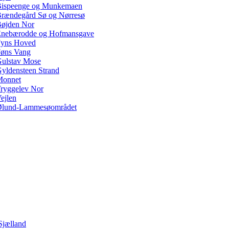
ispeenge og Munkemaen
rændegård Sø og Nørresø
øjden Nor
nebærodde og Hofmansgave
yns Hoved
øns Vang
ulstav Mose
yldensteen Strand
Monnet
ryggelev Nor
ejlen
lund-Lammesøområdet
Sjælland