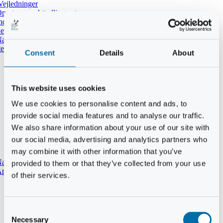
Vejledninger
pret ny punkttællingsrute
ndtast udført tælling i DOFbasen
e dine tidligere punkttællinger
atpunkttælling
temmer i mørket
Consent
Details
About
This website uses cookies
We use cookies to personalise content and ads, to
provide social media features and to analyse our traffic.
We also share information about your use of our site with
our social media, advertising and analytics partners who
may combine it with other information that you’ve
aturtypebeskrivelse
provided to them or that they’ve collected from your use
pp til punkttællinger
of their services.
Consent
Necessary
Selection