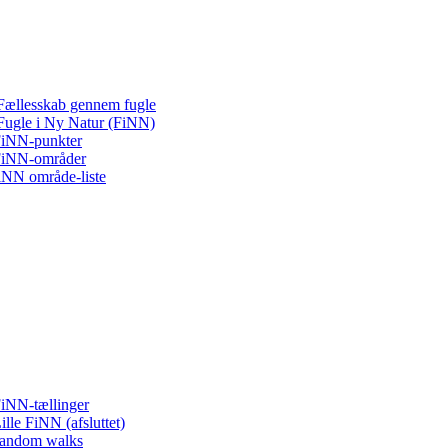
Fællesskab gennem fugle
Fugle i Ny Natur (FiNN)
iNN-punkter
iNN-områder
iNN område-liste
iNN-tællinger
ille FiNN (afsluttet)
andom walks