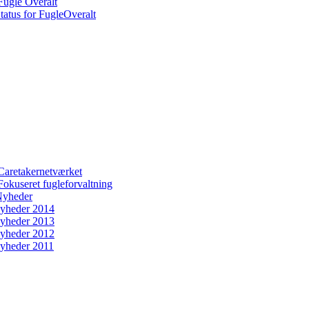
Fugle Overalt
tatus for FugleOveralt
Caretakernetværket
Fokuseret fugleforvaltning
yheder
yheder 2014
yheder 2013
yheder 2012
yheder 2011