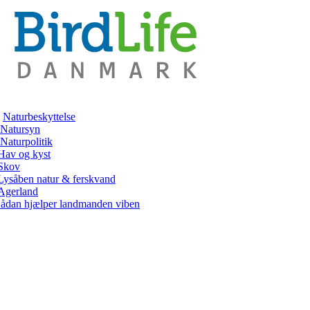
Naturbeskyttelse
Natursyn
Naturpolitik
Hav og kyst
Skov
Lysåben natur & ferskvand
Agerland
ådan hjælper landmanden viben