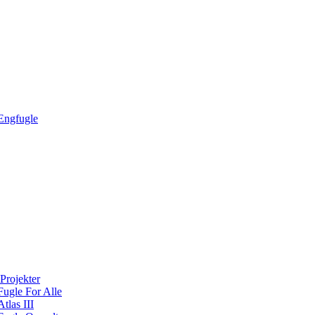
Engfugle
Projekter
Fugle For Alle
Atlas III