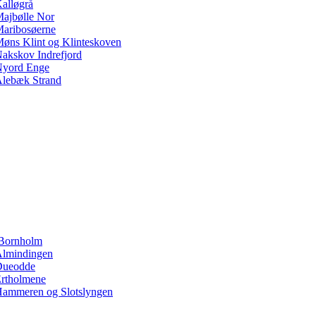
alløgrå
ajbølle Nor
aribosøerne
øns Klint og Klinteskoven
akskov Indrefjord
yord Enge
lebæk Strand
Bornholm
lmindingen
Dueodde
rtholmene
ammeren og Slotslyngen