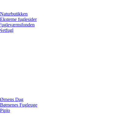
Naturbutikken
Eksterne fuglesider
Fugleværnsfonden
Netfugl
Ørnens Dag
Børnenes Fugleuge
Piplo