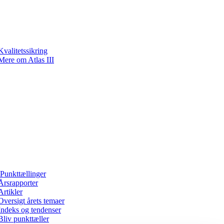
Kvalitetssikring
Mere om Atlas III
Punkttællinger
Årsrapporter
Artikler
Oversigt årets temaer
Indeks og tendenser
Bliv punkttæller