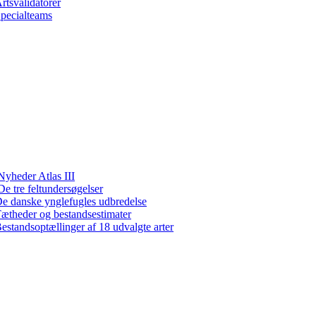
rtsvalidatorer
pecialteams
Nyheder Atlas III
De tre feltundersøgelser
e danske ynglefugles udbredelse
ætheder og bestandsestimater
estandsoptællinger af 18 udvalgte arter