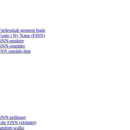
Fællesskab gennem fugle
Fugle i Ny Natur (FiNN)
iNN-punkter
iNN-områder
iNN område-liste
iNN-tællinger
ille FiNN (afsluttet)
andom walks