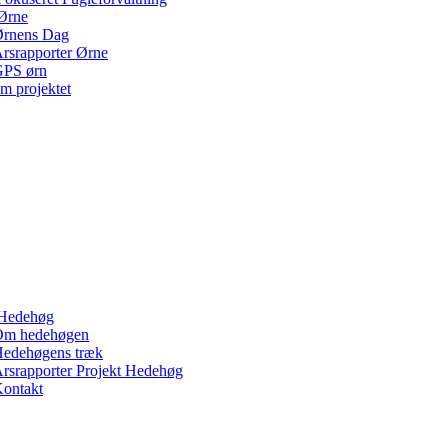
Ørne
rnens Dag
rsrapporter Ørne
PS ørn
m projektet
Hedehøg
Om hedehøgen
edehøgens træk
rsrapporter Projekt Hedehøg
ontakt