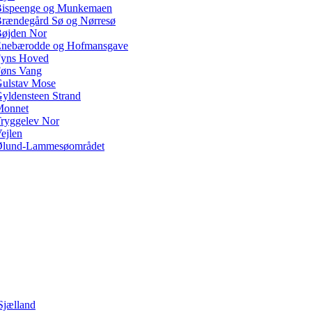
ispeenge og Munkemaen
rændegård Sø og Nørresø
øjden Nor
nebærodde og Hofmansgave
yns Hoved
øns Vang
ulstav Mose
yldensteen Strand
Monnet
ryggelev Nor
ejlen
lund-Lammesøområdet
Sjælland