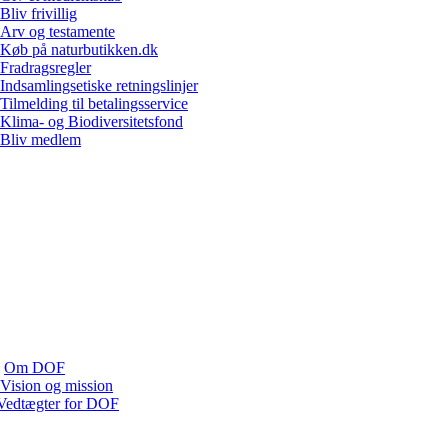
Bliv frivillig
Arv og testamente
Køb på naturbutikken.dk
Fradragsregler
Indsamlingsetiske retningslinjer
Tilmelding til betalingsservice
Klima- og Biodiversitetsfond
Bliv medlem
Om DOF
Vision og mission
Vedtægter for DOF