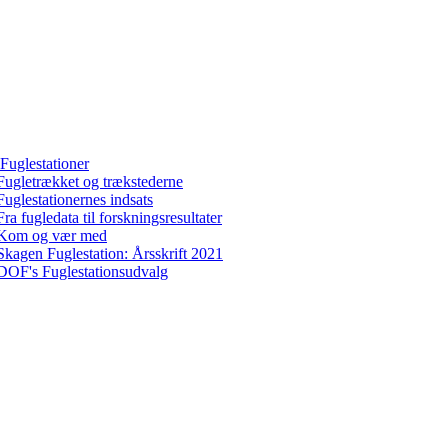
Fuglestationer
Fugletrækket og trækstederne
Fuglestationernes indsats
Fra fugledata til forskningsresultater
Kom og vær med
Skagen Fuglestation: Årsskrift 2021
DOF's Fuglestationsudvalg