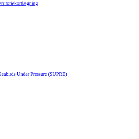
erritoriekortlægning
Seabirds Under Pressure (SUPRE)