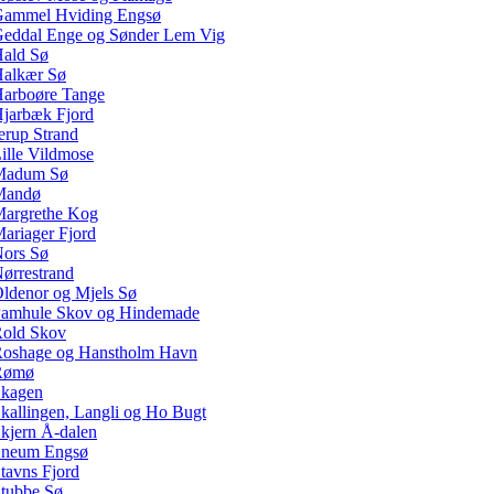
ammel Hviding Engsø
eddal Enge og Sønder Lem Vig
ald Sø
alkær Sø
arboøre Tange
jarbæk Fjord
erup Strand
ille Vildmose
Madum Sø
Mandø
argrethe Kog
ariager Fjord
ors Sø
ørrestrand
ldenor og Mjels Sø
amhule Skov og Hindemade
old Skov
oshage og Hanstholm Havn
Rømø
kagen
kallingen, Langli og Ho Bugt
kjern Å-dalen
neum Engsø
tavns Fjord
tubbe Sø