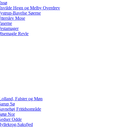
issø
isvilde Hegn og Melby Overdrev
ystrup-Bavelse Søerne
tterslev Mose
aserne
estamager
lsemagle Revle
Lolland, Falster og Møn
arup Sø
avnehøj Fritidsområde
øtø Nor
edser Odde
yllekrog-Saksfjed