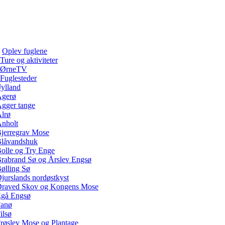
Oplev fuglene
Ture og aktiviteter
ØrneTV
Fuglesteder
Jylland
gerø
gger tange
lrø
nholt
jerregrav Mose
låvandshuk
olle og Try Enge
rabrand Sø og Årslev Engsø
ølling Sø
jurslands nordøstkyst
raved Skov og Kongens Mose
gå Engsø
anø
ilsø
røslev Mose og Plantage