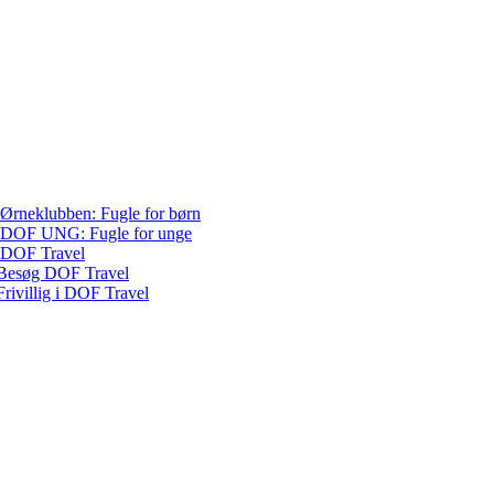
Ørneklubben: Fugle for børn
DOF UNG: Fugle for unge
DOF Travel
Besøg DOF Travel
Frivillig i DOF Travel