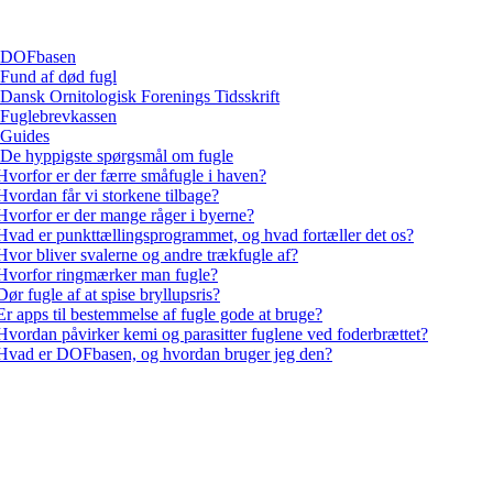
DOFbasen
Fund af død fugl
Dansk Ornitologisk Forenings Tidsskrift
Fuglebrevkassen
Guides
De hyppigste spørgsmål om fugle
Hvorfor er der færre småfugle i haven?
Hvordan får vi storkene tilbage?
Hvorfor er der mange råger i byerne?
Hvad er punkttællingsprogrammet, og hvad fortæller det os?
Hvor bliver svalerne og andre trækfugle af?
Hvorfor ringmærker man fugle?
Dør fugle af at spise bryllupsris?
Er apps til bestemmelse af fugle gode at bruge?
Hvordan påvirker kemi og parasitter fuglene ved foderbrættet?
Hvad er DOFbasen, og hvordan bruger jeg den?