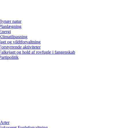
Bynær natur
Planlægning
Energi
Klimatilpasning
Jagt og vildtforvaltning
Forstyrrende aktiviteter
Falkejagt og hold af rovfugle i fangenskab
Partipolitik
Arter
Fokuseret Fugleforvaltning