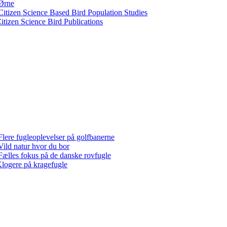
Ørne
Citizen Science Based Bird Population Studies
itizen Science Bird Publications
Flere fugleoplevelser på golfbanerne
Vild natur hvor du bor
Fælles fokus på de danske rovfugle
logere på kragefugle