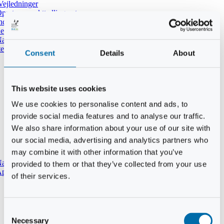
Vejledninger
pret ny punkttællingsrute
ndtast udført tælling i DOFbasen
e dine tidligere punkttællinger
atpunkttælling
temmer i mørket
Consent
Details
About
This website uses cookies
We use cookies to personalise content and ads, to
provide social media features and to analyse our traffic.
We also share information about your use of our site with
our social media, advertising and analytics partners who
may combine it with other information that you’ve
aturtypebeskrivelse
provided to them or that they’ve collected from your use
pp til punkttællinger
of their services.
Consent
Necessary
Selection