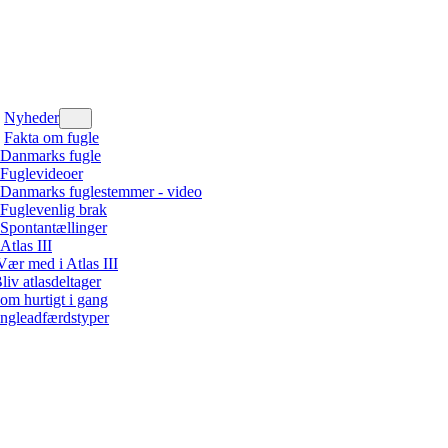
Nyheder
Fakta om fugle
Danmarks fugle
Fuglevideoer
Danmarks fuglestemmer - video
Fuglevenlig brak
Spontantællinger
Atlas III
Vær med i Atlas III
liv atlasdeltager
om hurtigt i gang
ngleadfærdstyper