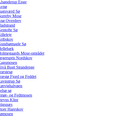
lsønderup Enge
Avnø
agsværd Sø
orreby Mose
nø Overdrev
ladstrand
entofte Sø
illeleje
ribskov
undsømagle Sø
ellebæk
olmegaards Mose-området
ægerspris Nordskov
Kagsmosen
ivå Bugt Strandenge
ræstesø
ræstø Fjord og Feddet
avnstrup Sø
ørvighalvøen
elsø sø
mør- og Fedtmosen
tevns Klint
tigsnæs
tore Hareskov
Sømosen