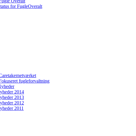
Fugle Overalt
tatus for FugleOveralt
Caretakernetværket
Fokuseret fugleforvaltning
yheder
yheder 2014
yheder 2013
yheder 2012
yheder 2011