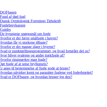
DOFbasen
Fund af død fugl
Dansk Ornitologisk Forenings Tidsskrift
Fuglebrevkassen
Guides
De hyppigste spørgsmål om fugle
Hvorfor er der færre småfugle i haven?
Hvordan får vi storkene tilbage?
Hvorfor er der mange råger i byerne?
Hvad er punkttællingsprogrammet, og hvad fortæller det os?
Hvor bliver svalerne og andre trækfugle af?
Hvorfor ringmærker man fugle?
Dør fugle af at spise bryllupsris?
Er apps til bestemmelse af fugle gode at bruge?
Hvordan påvirker kemi og parasitter fuglene ved foderbrættet?
Hvad er DOFbasen, og hvordan bruger jeg den?