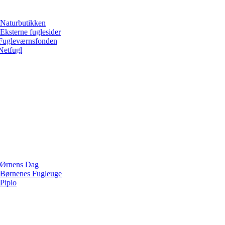
Naturbutikken
Eksterne fuglesider
Fugleværnsfonden
Netfugl
Ørnens Dag
Børnenes Fugleuge
Piplo