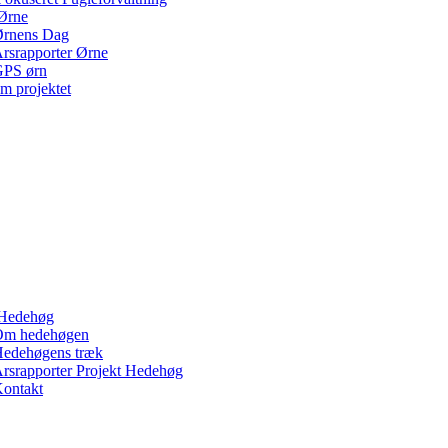
Ørne
rnens Dag
rsrapporter Ørne
PS ørn
m projektet
Hedehøg
Om hedehøgen
edehøgens træk
rsrapporter Projekt Hedehøg
ontakt