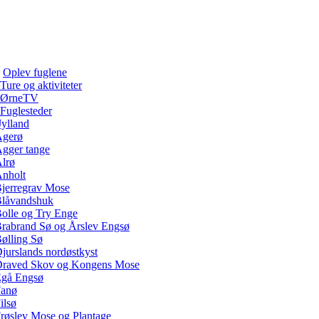
Oplev fuglene
Ture og aktiviteter
ØrneTV
Fuglesteder
Jylland
gerø
gger tange
lrø
nholt
jerregrav Mose
låvandshuk
olle og Try Enge
rabrand Sø og Årslev Engsø
ølling Sø
jurslands nordøstkyst
raved Skov og Kongens Mose
gå Engsø
anø
ilsø
røslev Mose og Plantage