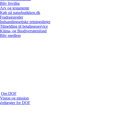
Bliv frivillig
Arv og testamente
Køb på naturbutikken.dk
Fradragsregler
Indsamlingsetiske retningslinjer
Tilmelding til betalingsservice
Klima- og Biodiversitetsfond
Bliv medlem
Om DOF
Vision og mission
Vedtægter for DOF