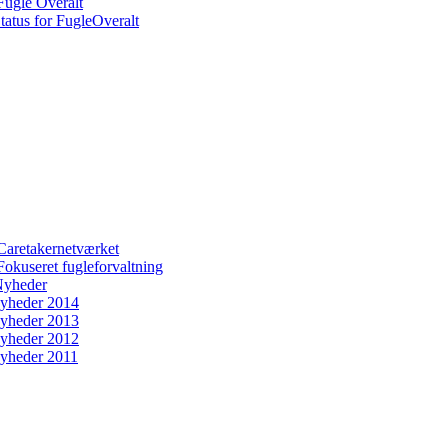
Fugle Overalt
tatus for FugleOveralt
Caretakernetværket
Fokuseret fugleforvaltning
yheder
yheder 2014
yheder 2013
yheder 2012
yheder 2011