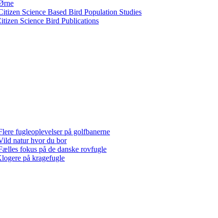
Ørne
Citizen Science Based Bird Population Studies
itizen Science Bird Publications
Flere fugleoplevelser på golfbanerne
Vild natur hvor du bor
Fælles fokus på de danske rovfugle
logere på kragefugle