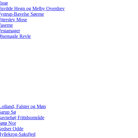
issø
isvilde Hegn og Melby Overdrev
ystrup-Bavelse Søerne
tterslev Mose
aserne
estamager
lsemagle Revle
Lolland, Falster og Møn
arup Sø
avnehøj Fritidsområde
øtø Nor
edser Odde
yllekrog-Saksfjed