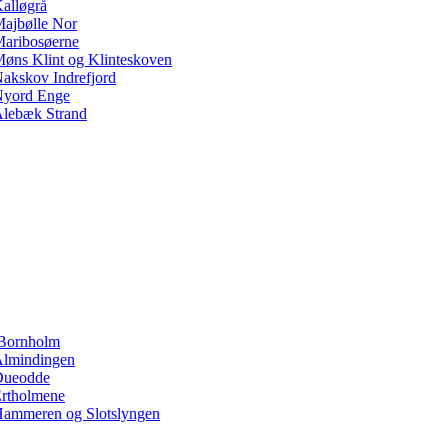
alløgrå
ajbølle Nor
aribosøerne
øns Klint og Klinteskoven
akskov Indrefjord
yord Enge
lebæk Strand
Bornholm
lmindingen
Dueodde
rtholmene
ammeren og Slotslyngen