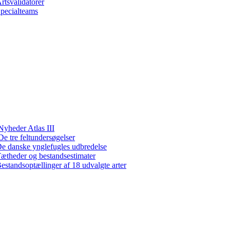
rtsvalidatorer
pecialteams
Nyheder Atlas III
De tre feltundersøgelser
e danske ynglefugles udbredelse
ætheder og bestandsestimater
estandsoptællinger af 18 udvalgte arter