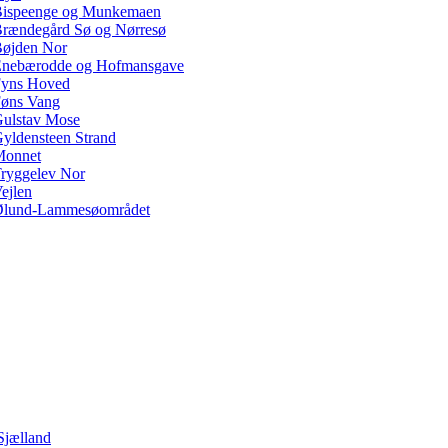
ispeenge og Munkemaen
rændegård Sø og Nørresø
øjden Nor
nebærodde og Hofmansgave
yns Hoved
øns Vang
ulstav Mose
yldensteen Strand
Monnet
ryggelev Nor
ejlen
lund-Lammesøområdet
Sjælland