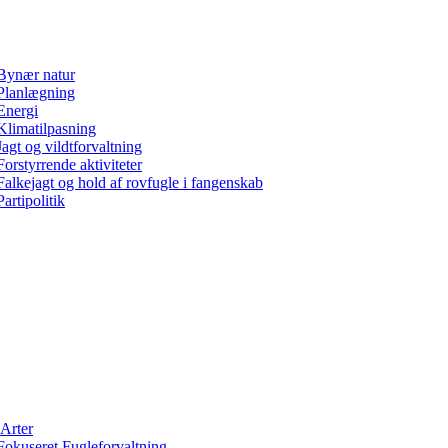
Bynær natur
Planlægning
Energi
Klimatilpasning
Jagt og vildtforvaltning
Forstyrrende aktiviteter
Falkejagt og hold af rovfugle i fangenskab
Partipolitik
Arter
Fokuseret Fugleforvaltning