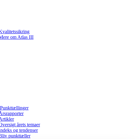
Kvalitetssikring
Mere om Atlas III
Punkttællinger
Årsrapporter
Artikler
Oversigt årets temaer
Indeks og tendenser
Bliv punkttæller