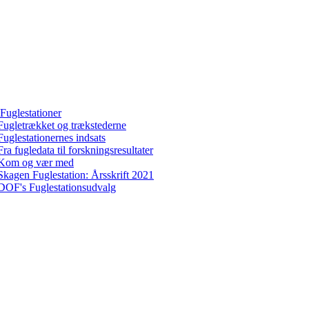
Fuglestationer
Fugletrækket og trækstederne
Fuglestationernes indsats
Fra fugledata til forskningsresultater
Kom og vær med
Skagen Fuglestation: Årsskrift 2021
DOF's Fuglestationsudvalg