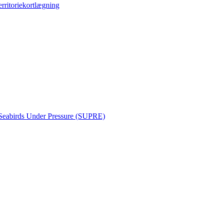
erritoriekortlægning
Seabirds Under Pressure (SUPRE)