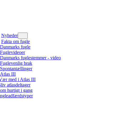
Nyheder
Fakta om fugle
Danmarks fugle
Fuglevideoer
Danmarks fuglestemmer - video
Fuglevenlig brak
Spontantællinger
Atlas III
Vær med i Atlas III
liv atlasdeltager
om hurtigt i gang
ngleadfærdstyper