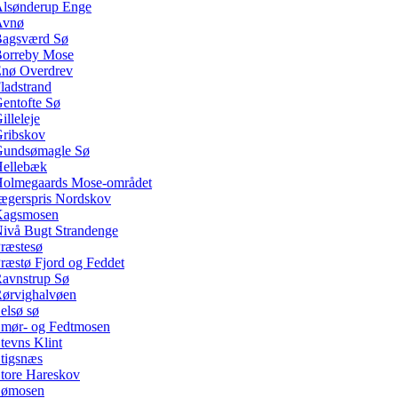
lsønderup Enge
Avnø
agsværd Sø
orreby Mose
nø Overdrev
ladstrand
entofte Sø
illeleje
ribskov
undsømagle Sø
ellebæk
olmegaards Mose-området
ægerspris Nordskov
Kagsmosen
ivå Bugt Strandenge
ræstesø
ræstø Fjord og Feddet
avnstrup Sø
ørvighalvøen
elsø sø
mør- og Fedtmosen
tevns Klint
tigsnæs
tore Hareskov
Sømosen