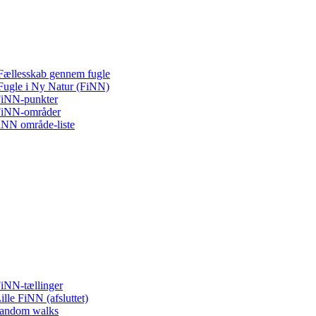
Fællesskab gennem fugle
Fugle i Ny Natur (FiNN)
iNN-punkter
iNN-områder
iNN område-liste
iNN-tællinger
ille FiNN (afsluttet)
andom walks