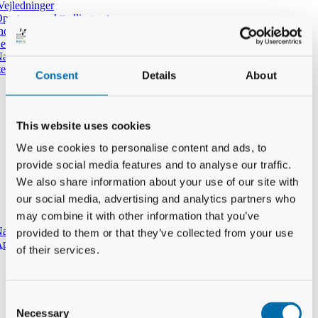
Vejledninger
pret ny punkttællingsrute
ndtast udført tælling i DOFbasen
e dine tidligere punkttællinger
atpunkttælling
temmer i mørket
Consent
Details
About
This website uses cookies
We use cookies to personalise content and ads, to
provide social media features and to analyse our traffic.
We also share information about your use of our site with
our social media, advertising and analytics partners who
may combine it with other information that you’ve
aturtypebeskrivelse
provided to them or that they’ve collected from your use
pp til punkttællinger
of their services.
Consent
Necessary
Selection