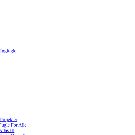
Engfugle
Projekter
Fugle For Alle
Atlas III