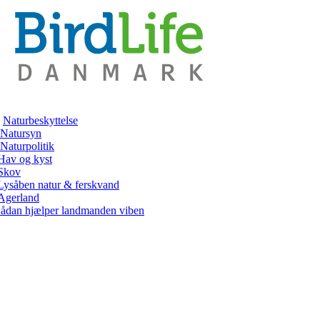
Naturbeskyttelse
Natursyn
Naturpolitik
Hav og kyst
Skov
Lysåben natur & ferskvand
Agerland
ådan hjælper landmanden viben