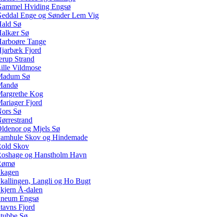
ammel Hviding Engsø
eddal Enge og Sønder Lem Vig
ald Sø
alkær Sø
arboøre Tange
jarbæk Fjord
erup Strand
ille Vildmose
Madum Sø
Mandø
argrethe Kog
ariager Fjord
ors Sø
ørrestrand
ldenor og Mjels Sø
amhule Skov og Hindemade
old Skov
oshage og Hanstholm Havn
Rømø
kagen
kallingen, Langli og Ho Bugt
kjern Å-dalen
neum Engsø
tavns Fjord
tubbe Sø