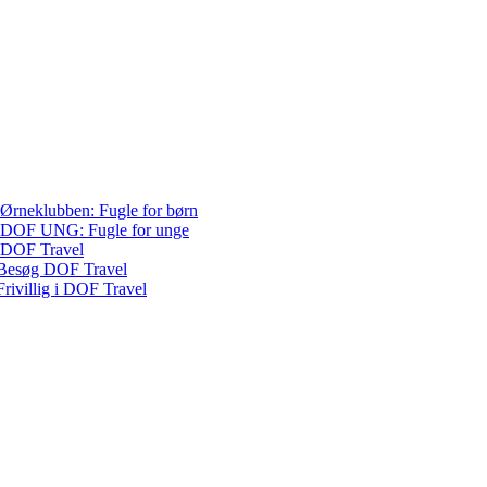
Ørneklubben: Fugle for børn
DOF UNG: Fugle for unge
DOF Travel
Besøg DOF Travel
Frivillig i DOF Travel