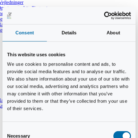
Vejledninger
pret ny punkttællingsrute
ndtast udført tælling i DOFbasen
e dine tidligere punkttællinger
atpunkttælling
temmer i mørket
Consent
Details
About
This website uses cookies
We use cookies to personalise content and ads, to
provide social media features and to analyse our traffic.
We also share information about your use of our site with
our social media, advertising and analytics partners who
may combine it with other information that you’ve
aturtypebeskrivelse
provided to them or that they’ve collected from your use
pp til punkttællinger
of their services.
Consent
Necessary
Selection