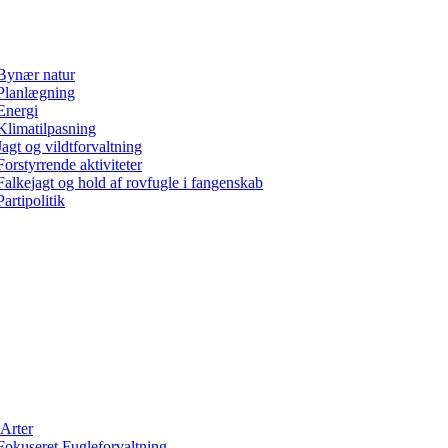
Bynær natur
Planlægning
Energi
Klimatilpasning
Jagt og vildtforvaltning
Forstyrrende aktiviteter
Falkejagt og hold af rovfugle i fangenskab
Partipolitik
Arter
Fokuseret Fugleforvaltning