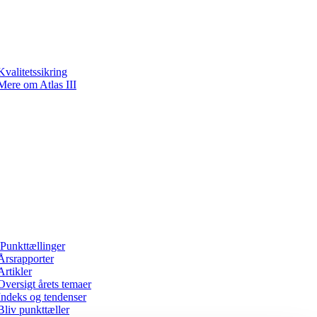
Kvalitetssikring
Mere om Atlas III
Punkttællinger
Årsrapporter
Artikler
Oversigt årets temaer
Indeks og tendenser
Bliv punkttæller