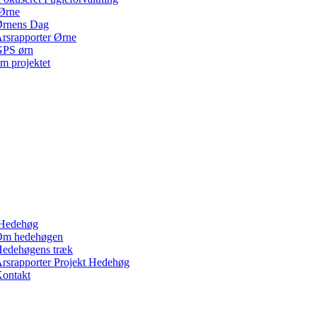
Ørne
rnens Dag
rsrapporter Ørne
PS ørn
m projektet
Hedehøg
Om hedehøgen
edehøgens træk
rsrapporter Projekt Hedehøg
ontakt