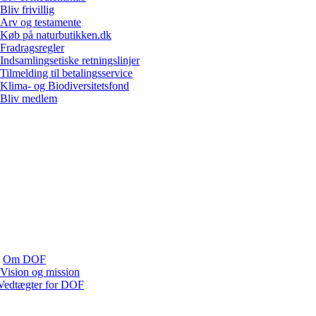
Bliv frivillig
Arv og testamente
Køb på naturbutikken.dk
Fradragsregler
Indsamlingsetiske retningslinjer
Tilmelding til betalingsservice
Klima- og Biodiversitetsfond
Bliv medlem
Om DOF
Vision og mission
Vedtægter for DOF