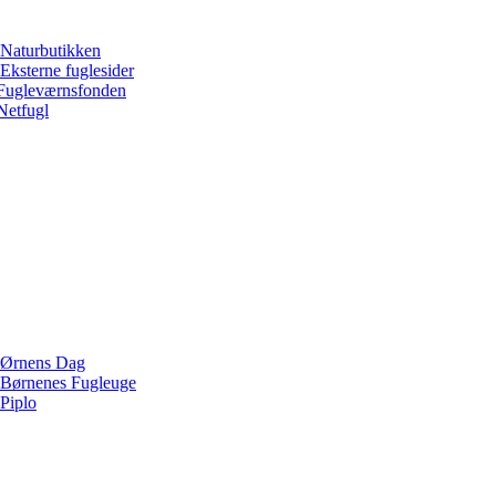
Naturbutikken
Eksterne fuglesider
Fugleværnsfonden
Netfugl
Ørnens Dag
Børnenes Fugleuge
Piplo