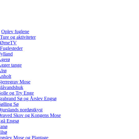
Oplev fuglene
Ture og aktiviteter
ØrneTV
Fuglesteder
Jylland
gerø
gger tange
lrø
nholt
jerregrav Mose
låvandshuk
olle og Try Enge
rabrand Sø og Årslev Engsø
ølling Sø
jurslands nordøstkyst
raved Skov og Kongens Mose
gå Engsø
anø
ilsø
røslev Mose og Plantage