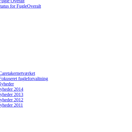
Fugle Overalt
tatus for FugleOveralt
Caretakernetværket
Fokuseret fugleforvaltning
yheder
yheder 2014
yheder 2013
yheder 2012
yheder 2011