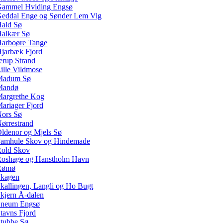
ammel Hviding Engsø
eddal Enge og Sønder Lem Vig
ald Sø
alkær Sø
arboøre Tange
jarbæk Fjord
erup Strand
ille Vildmose
Madum Sø
Mandø
argrethe Kog
ariager Fjord
ors Sø
ørrestrand
ldenor og Mjels Sø
amhule Skov og Hindemade
old Skov
oshage og Hanstholm Havn
Rømø
kagen
kallingen, Langli og Ho Bugt
kjern Å-dalen
neum Engsø
tavns Fjord
tubbe Sø