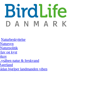
Naturbeskyttelse
Natursyn
Naturpolitik
Hav og kyst
Skov
Lysåben natur & ferskvand
Agerland
ådan hjælper landmanden viben