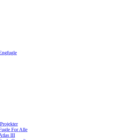
Engfugle
Projekter
Fugle For Alle
Atlas III