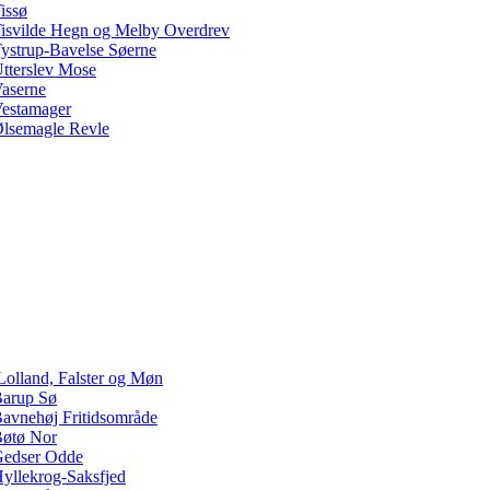
issø
isvilde Hegn og Melby Overdrev
ystrup-Bavelse Søerne
tterslev Mose
aserne
estamager
lsemagle Revle
Lolland, Falster og Møn
arup Sø
avnehøj Fritidsområde
øtø Nor
edser Odde
yllekrog-Saksfjed