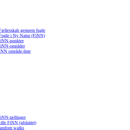
Fællesskab gennem fugle
Fugle i Ny Natur (FiNN)
iNN-punkter
iNN-områder
iNN område-liste
iNN-tællinger
ille FiNN (afsluttet)
andom walks