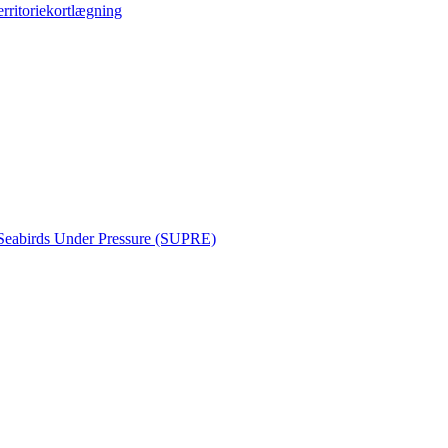
erritoriekortlægning
Seabirds Under Pressure (SUPRE)