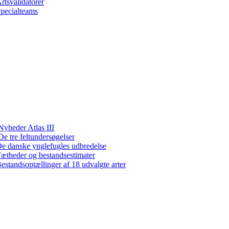
rtsvalidatorer
pecialteams
Nyheder Atlas III
De tre feltundersøgelser
e danske ynglefugles udbredelse
ætheder og bestandsestimater
estandsoptællinger af 18 udvalgte arter