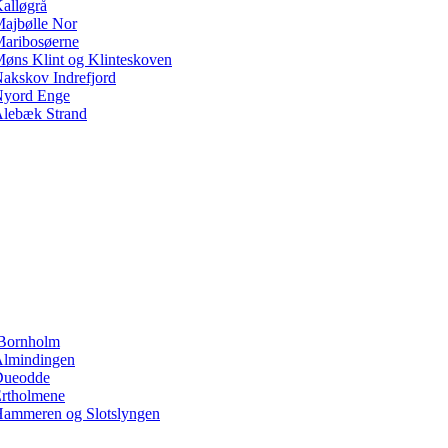
alløgrå
ajbølle Nor
aribosøerne
øns Klint og Klinteskoven
akskov Indrefjord
yord Enge
lebæk Strand
Bornholm
lmindingen
Dueodde
rtholmene
ammeren og Slotslyngen