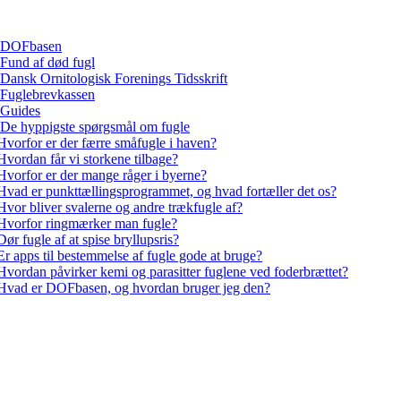
DOFbasen
Fund af død fugl
Dansk Ornitologisk Forenings Tidsskrift
Fuglebrevkassen
Guides
De hyppigste spørgsmål om fugle
Hvorfor er der færre småfugle i haven?
Hvordan får vi storkene tilbage?
Hvorfor er der mange råger i byerne?
Hvad er punkttællingsprogrammet, og hvad fortæller det os?
Hvor bliver svalerne og andre trækfugle af?
Hvorfor ringmærker man fugle?
Dør fugle af at spise bryllupsris?
Er apps til bestemmelse af fugle gode at bruge?
Hvordan påvirker kemi og parasitter fuglene ved foderbrættet?
Hvad er DOFbasen, og hvordan bruger jeg den?