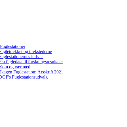
Fuglestationer
Fugletrækket og trækstederne
Fuglestationernes indsats
Fra fugledata til forskningsresultater
Kom og vær med
Skagen Fuglestation: Årsskrift 2021
DOF's Fuglestationsudvalg