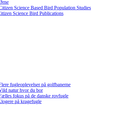
Ørne
Citizen Science Based Bird Population Studies
itizen Science Bird Publications
Flere fugleoplevelser på golfbanerne
Vild natur hvor du bor
Fælles fokus på de danske rovfugle
logere på kragefugle