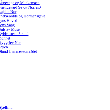
ispeenge og Munkemaen
rændegård Sø og Nørresø
øjden Nor
nebærodde og Hofmansgave
yns Hoved
øns Vang
ulstav Mose
yldensteen Strand
Monnet
ryggelev Nor
ejlen
lund-Lammesøområdet
Sjælland