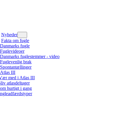
Nyheder
Fakta om fugle
Danmarks fugle
Fuglevideoer
Danmarks fuglestemmer - video
Fuglevenlig brak
Spontantællinger
Atlas III
Vær med i Atlas III
liv atlasdeltager
om hurtigt i gang
ngleadfærdstyper