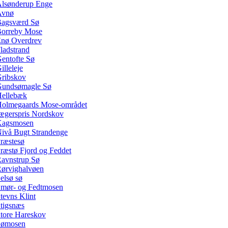
lsønderup Enge
Avnø
agsværd Sø
orreby Mose
nø Overdrev
ladstrand
entofte Sø
illeleje
ribskov
undsømagle Sø
ellebæk
olmegaards Mose-området
ægerspris Nordskov
Kagsmosen
ivå Bugt Strandenge
ræstesø
ræstø Fjord og Feddet
avnstrup Sø
ørvighalvøen
elsø sø
mør- og Fedtmosen
tevns Klint
tigsnæs
tore Hareskov
Sømosen