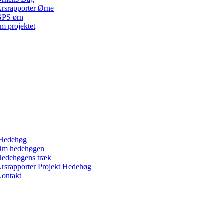
rsrapporter Ørne
PS ørn
m projektet
Hedehøg
Om hedehøgen
edehøgens træk
rsrapporter Projekt Hedehøg
ontakt