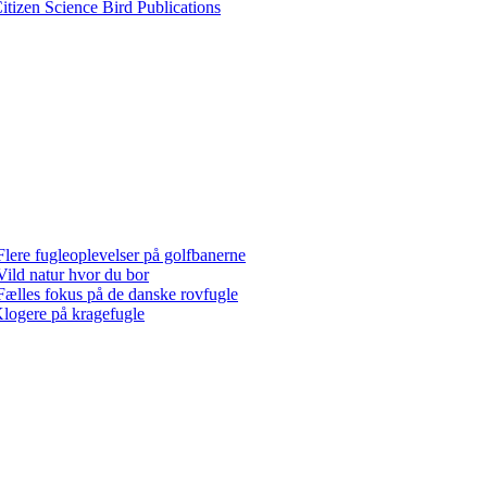
itizen Science Bird Publications
Flere fugleoplevelser på golfbanerne
Vild natur hvor du bor
Fælles fokus på de danske rovfugle
logere på kragefugle