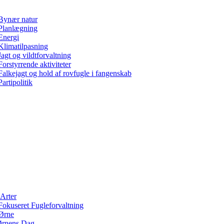
Bynær natur
Planlægning
Energi
Klimatilpasning
Jagt og vildtforvaltning
Forstyrrende aktiviteter
Falkejagt og hold af rovfugle i fangenskab
Partipolitik
Arter
Fokuseret Fugleforvaltning
Ørne
rnens Dag