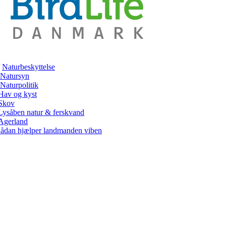
Naturbeskyttelse
Natursyn
Naturpolitik
Hav og kyst
Skov
Lysåben natur & ferskvand
Agerland
ådan hjælper landmanden viben