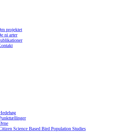
m projektet
e ni arter
ublikationer
ontakt
Hedehøg
Punkttællinger
Ørne
Citizen Science Based Bird Population Studies