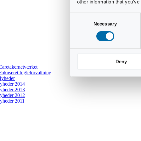
other information that you’ve
Consent
Necessary
Selection
Deny
Caretakernetværket
Fokuseret fugleforvaltning
yheder
yheder 2014
yheder 2013
yheder 2012
yheder 2011