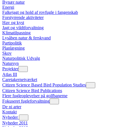
Bynær natur
Energi
Falkejagt og hold af rovfugle i fangenskab
Forstyrrende aktiviteter
Hav og kyst
Jagt og vildtforvaltning
Klimatilpasning
Lysåben natur & ferskvand
Partipolitik
Planlægning
Skov
Naturpolitisk Udvalg
Natursyn
Projekter
Atlas III
Caretakernetværket
Citizen Science Based Bird Population Studies
Citizen Science Bird Publications
Flere fugleoplevelser på golfbanerne
Fokuseret fugleforvaltning
De ni arter
Kontakt
Nyheder
Nyheder 2011