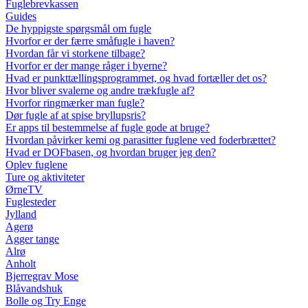
Fuglebrevkassen
Guides
De hyppigste spørgsmål om fugle
Hvorfor er der færre småfugle i haven?
Hvordan får vi storkene tilbage?
Hvorfor er der mange råger i byerne?
Hvad er punkttællingsprogrammet, og hvad fortæller det os?
Hvor bliver svalerne og andre trækfugle af?
Hvorfor ringmærker man fugle?
Dør fugle af at spise bryllupsris?
Er apps til bestemmelse af fugle gode at bruge?
Hvordan påvirker kemi og parasitter fuglene ved foderbrættet?
Hvad er DOFbasen, og hvordan bruger jeg den?
Oplev fuglene
Ture og aktiviteter
ØrneTV
Fuglesteder
Jylland
Agerø
Agger tange
Alrø
Anholt
Bjerregrav Mose
Blåvandshuk
Bolle og Try Enge