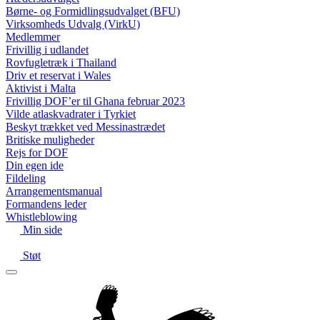
Børne- og Formidlingsudvalget (BFU)
Virksomheds Udvalg (VirkU)
Medlemmer
Frivillig i udlandet
Rovfugletræk i Thailand
Driv et reservat i Wales
Aktivist i Malta
Frivillig DOF’er til Ghana februar 2023
Vilde atlaskvadrater i Tyrkiet
Beskyt trækket ved Messinastrædet
Britiske muligheder
Rejs for DOF
Din egen ide
Fildeling
Arrangementsmanual
Formandens leder
Whistleblowing
Min side
Støt