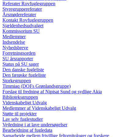
Referater Rovfuglegruppen
Styregruppereferater
Årsmødereferater
Kontakt Rovfuglegruppen
Sjældenhedsudvalget
Kommissorium SU
Medlemmer
Indsendelse
Nyhedsbreve
Forretningsorden
SU årsrapporter
Status på SU sager
Den danske fugleliste
Den færøske fugleliste
Storkegruppen
Timmiaq (DOFs Grønlandsgruppe)
Forslag til fredning af Nipisat Sund og sydlige Akia
Biblioteksgruppen
Videnskabeligt Udvalg
Medlemmer af Videnskabeligt Udvalg
Støtte til projekter
Lav selv fuglestudier
Vejledning i at lave undersøgelser
Bearbejdning af fugledata
Samarbejde mellem frivillige feltornitologer og forskere