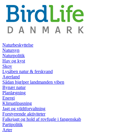
Naturbeskyttelse
Natursyn
Naturpolitik
Hav og kyst
Skov
Lysåben natur & ferskvand
Agerland
Sådan hjælper landmanden viben
Bynær natur
Planlægning
Energi
Klimatilpasning
Jagt og vildtforvaltning
Forstyrrende aktiviteter
Falkejagt og hold af rovfugle i fangenskab
Partipolitik
Arter