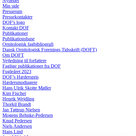
Nyheder
Min side
Presserum
Pressekontakter
DOF's logo
Kontakt DOF
Publikationer
Publikationsbase
Ornitologisk fagbibliografi
Dansk Ornitologisk Forenings Tidsskrift (DOFT)
Om DOFT
Vejledning til forfattere
Faglige publikationer fra DOF
Fugleåret 2023
DOF’s Hæderspris
Hædersmodtagere
Hans Ulrik Skotte Møller
Kim Fischer
Henrik Wejdling
Thorkil Brandt
Jan Tøttrup Nielsen
Mogens Behnke-Pedersen
Knud Pedersen
Niels Andersen
Hans Lind