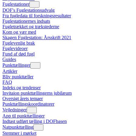
Fuglestationer
DOF's Fuglestationsudvalg
Fra fugledata til forskningsresultater
Fuglestationernes indsats
Fugletrækket og trækstederne
Kom og vær med
Skagen Fuglestation: Årsskrift 2021
Fuglevenlig brak
Fuglevideoer
Fund af død fugl
Guides
Punkttællinger
Artikler
Bliv punkttæller
FAQ
Indeks og tendenser
Invitaion punkttællingerns jubilæum
Oversigt årets temaer
Punkttællingskoordinatorer
Vejledninger
App til punkttællinger
Indtast udført tælling i DOFbasen
Natpunkttælling
Stemmer i mørket