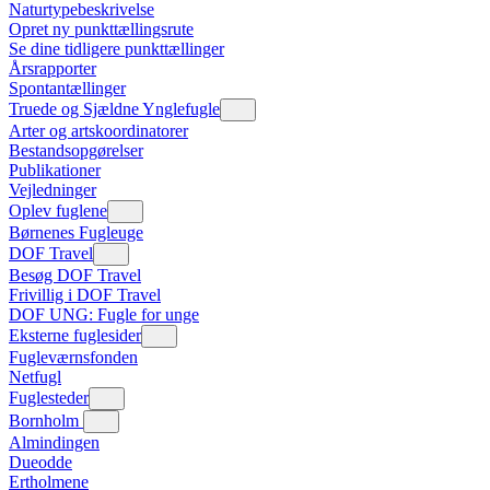
Naturtypebeskrivelse
Opret ny punkttællingsrute
Se dine tidligere punkttællinger
Årsrapporter
Spontantællinger
Truede og Sjældne Ynglefugle
Arter og artskoordinatorer
Bestandsopgørelser
Publikationer
Vejledninger
Oplev fuglene
Børnenes Fugleuge
DOF Travel
Besøg DOF Travel
Frivillig i DOF Travel
DOF UNG: Fugle for unge
Eksterne fuglesider
Fugleværnsfonden
Netfugl
Fuglesteder
Bornholm
Almindingen
Dueodde
Ertholmene