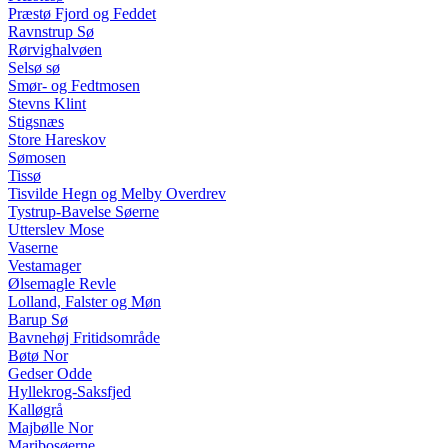
Præstø Fjord og Feddet
Ravnstrup Sø
Rørvighalvøen
Selsø sø
Smør- og Fedtmosen
Stevns Klint
Stigsnæs
Store Hareskov
Sømosen
Tissø
Tisvilde Hegn og Melby Overdrev
Tystrup-Bavelse Søerne
Utterslev Mose
Vaserne
Vestamager
Ølsemagle Revle
Lolland, Falster og Møn
Barup Sø
Bavnehøj Fritidsområde
Bøtø Nor
Gedser Odde
Hyllekrog-Saksfjed
Kalløgrå
Majbølle Nor
Maribosøerne