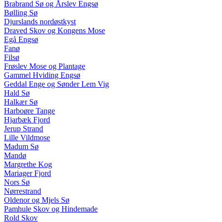
Brabrand Sø og Årslev Engsø
Bølling Sø
Djurslands nordøstkyst
Draved Skov og Kongens Mose
Egå Engsø
Fanø
Filsø
Frøslev Mose og Plantage
Gammel Hviding Engsø
Geddal Enge og Sønder Lem Vig
Hald Sø
Halkær Sø
Harboøre Tange
Hjarbæk Fjord
Jerup Strand
Lille Vildmose
Madum Sø
Mandø
Margrethe Kog
Mariager Fjord
Nors Sø
Nørrestrand
Oldenor og Mjels Sø
Pamhule Skov og Hindemade
Rold Skov