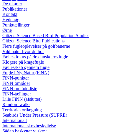
De ni arter
Publikationer
Kontakt
Hedehøg
Punkttællinger
Ørne
Citizen Science Based Bird Population Studies
Citizen Science Bird Publications
Flere fugleoplevelser på golfbanerne
Vild natur hvor du bor
Fælles fokus på de danske rovfugle
Klogere på kragefugle
Fællesskab gennem fugle
Fugle i Ny Natur (FiNN)
FiNN-punkter
FiNN-områder
FiNN område-liste
FiNN-tællinger
Lille FiNN (afsluttet)
Random walks
Territoriekortlægning
Seabirds Under Pressure (SUPRE)
Internationalt
International skovbeskyttelse
Sådan beskytter vi skov