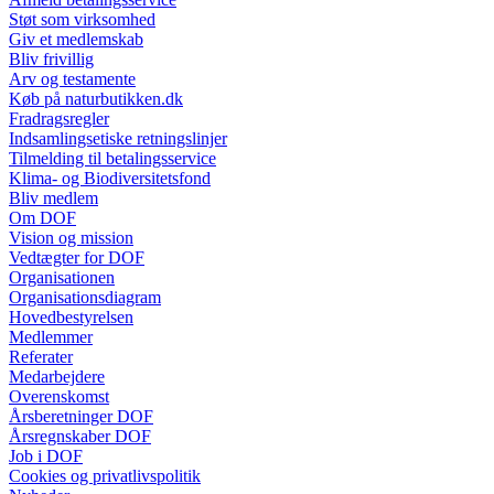
Støt som virksomhed
Giv et medlemskab
Bliv frivillig
Arv og testamente
Køb på naturbutikken.dk
Fradragsregler
Indsamlingsetiske retningslinjer
Tilmelding til betalingsservice
Klima- og Biodiversitetsfond
Bliv medlem
Om DOF
Vision og mission
Vedtægter for DOF
Organisationen
Organisationsdiagram
Hovedbestyrelsen
Medlemmer
Referater
Medarbejdere
Overenskomst
Årsberetninger DOF
Årsregnskaber DOF
Job i DOF
Cookies og privatlivspolitik