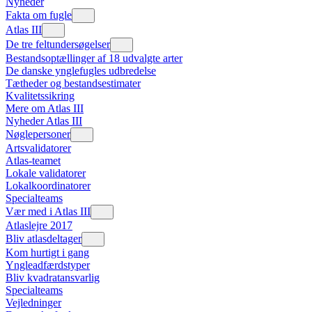
Nyheder
Fakta om fugle
Atlas III
De tre feltundersøgelser
Bestandsoptællinger af 18 udvalgte arter
De danske ynglefugles udbredelse
Tætheder og bestandsestimater
Kvalitetssikring
Mere om Atlas III
Nyheder Atlas III
Nøglepersoner
Artsvalidatorer
Atlas-teamet
Lokale validatorer
Lokalkoordinatorer
Specialteams
Vær med i Atlas III
Atlaslejre 2017
Bliv atlasdeltager
Kom hurtigt i gang
Yngleadfærdstyper
Bliv kvadratansvarlig
Specialteams
Vejledninger