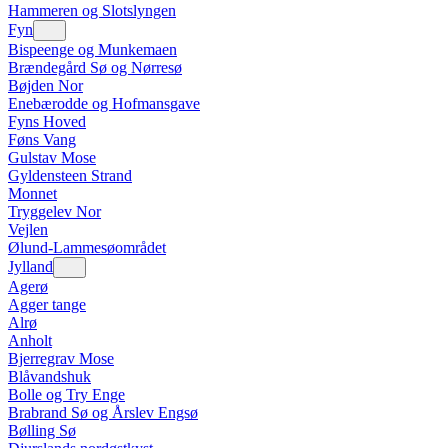
Hammeren og Slotslyngen
Fyn
Bispeenge og Munkemaen
Brændegård Sø og Nørresø
Bøjden Nor
Enebærodde og Hofmansgave
Fyns Hoved
Føns Vang
Gulstav Mose
Gyldensteen Strand
Monnet
Tryggelev Nor
Vejlen
Ølund-Lammesøområdet
Jylland
Agerø
Agger tange
Alrø
Anholt
Bjerregrav Mose
Blåvandshuk
Bolle og Try Enge
Brabrand Sø og Årslev Engsø
Bølling Sø