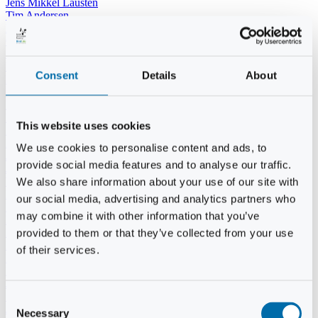
Jens Mikkel Lausten
Tim Andersen
Per Janfelt
Christian Hjorth
Per Ekberg Pedersen
Peter Andersen
Consent
Details
About
Kjeld Hansen
Niels Thomas Rosenberg
Benny Gensbøl
Bent Jakobsen
This website uses cookies
Svend Andersen
Bent Wigh
We use cookies to personalise content and ads, to
Jens-Kjeld Jensen
provide social media features and to analyse our traffic.
Jon Fjeldså
William Carøe Aarestrup
We also share information about your use of our site with
Erik Mølgaard
our social media, advertising and analytics partners who
Klaus Malling Olsen
may combine it with other information that you’ve
Brian Zobbe
Peter Lange
provided to them or that they’ve collected from your use
Kurt Due Johansen
of their services.
Niels Peter Andreasen
Preben Berg
Jette Clemmensen
Stinne Aastrup
Consent
Jesper Tofft
Necessary
Selection