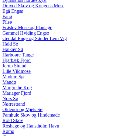
Djurslands nordøstkyst
Draved Skov og Kongens Mose
Egå Engsø
Fanø
Filsø
Frøslev Mose og Plantage
Gammel Hviding Engsø
Geddal Enge og Sønder Lem Vig
Hald Sø
Halkær Sø
Harboøre Tange
Hjarbæk Fjord
Jerup Strand
Lille Vildmose
Madum Sø
Mandø
Margrethe Kog
Mariager Fjord
Nors Sø
Nørrestrand
Oldenor og Mjels Sø
Pamhule Skov og Hindemade
Rold Skov
Roshage og Hanstholm Havn
Rømø