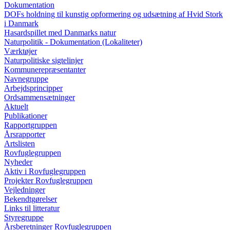
Dokumentation
DOFs holdning til kunstig opformering og udsætning af Hvid Stork
i Danmark
Hasardspillet med Danmarks natur
Naturpolitik - Dokumentation (Lokaliteter)
Værktøjer
Naturpolitiske sigtelinjer
Kommunerepræsentanter
Navnegruppe
Arbejdsprincipper
Ordsammensætninger
Aktuelt
Publikationer
Rapportgruppen
Årsrapporter
Artslisten
Rovfuglegruppen
Nyheder
Aktiv i Rovfuglegruppen
Projekter Rovfuglegruppen
Vejledninger
Bekendtgørelser
Links til litteratur
Styregruppe
Årsberetninger Rovfuglegruppen