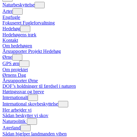
Naturbeskyttelse
Arter
Engfugle
Fokuseret Fugleforvaltning
Hedehøg
Hedehøgens træk
Kontakt
Om hedehøgen
Årsrapporter Projekt Hedehøg
Ørne
GPS ørn
Om projektet
Ørnens Dag
Årsrapporter Ørne
DOF’s holdninger til færdsel i naturen
Høringssvar og breve
Internationalt
International skovbeskyttelse
Her arbejder vi
Sådan beskytter vi skov
Naturpolitik
Agerland
Sådan hjælper landmanden viben