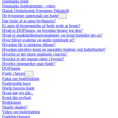
Danmarks fugle
Danmarks fuglestemmer - video
Dansk Ornitologisk Forenings Tidsskrift
De hyppigste spørgsmål om fugle
Dør fugle af at spise bryllupsris?
Er apps til bestemmelse af fugle gode at bruge?
Hvad er DOFbasen, og hvordan bruger jeg den?
Hvad er punkttællingsprogrammet, og hvad fortæller det os?
Hvor bliver svalerne og andre trækfugle af?
Hvordan får vi storkene tilbage?
Hvordan påvirker kemi og parasitter fuglene ved foderbrættet?
Hvorfor er der færre småfugle i haven?
Hvorfor er der mange råger i byerne?
Hvorfor ringmærker man fugle?
DOFbasen
Fugle i haven
Fakta om fuglefodring
Fuglevenlig have
Hjælp havens fugle
Hvad gør jeg når...
Kend din rovfugl
Redekasser
Skader skader?
Video om fuglefodring
Fuglebrevkassen