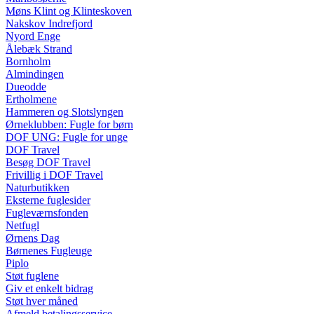
Møns Klint og Klinteskoven
Nakskov Indrefjord
Nyord Enge
Ålebæk Strand
Bornholm
Almindingen
Dueodde
Ertholmene
Hammeren og Slotslyngen
Ørneklubben: Fugle for børn
DOF UNG: Fugle for unge
DOF Travel
Besøg DOF Travel
Frivillig i DOF Travel
Naturbutikken
Eksterne fuglesider
Fugleværnsfonden
Netfugl
Ørnens Dag
Børnenes Fugleuge
Piplo
Støt fuglene
Giv et enkelt bidrag
Støt hver måned
Afmeld betalingsservice