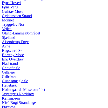
Fyns Hoved
Føns Vang
Gulstav Mose
Gyldensteen Strand
Monnet
Tryggelev Nor
Vejlen
Ølund-Lammesøområdet
Sjælland
Alsønderup Enge
Avnø
Bagsværd Sø
Borreby Mose
Enø Overdrev
Fladstrand
Gentofte Sø
Gilleleje
Gribskov
Gundsømagle Sø
Hellebæk
Holmegaards Mose-området
Jægerspris Nordskov
Kagsmosen
Nivå Bugt Strandenge
Præstesø