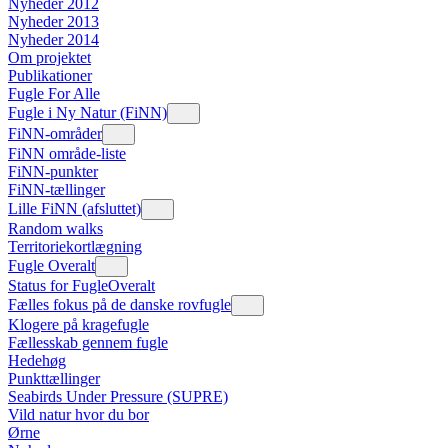
Nyheder 2012
Nyheder 2013
Nyheder 2014
Om projektet
Publikationer
Fugle For Alle
Fugle i Ny Natur (FiNN)
FiNN-områder
FiNN område-liste
FiNN-punkter
FiNN-tællinger
Lille FiNN (afsluttet)
Random walks
Territoriekortlægning
Fugle Overalt
Status for FugleOveralt
Fælles fokus på de danske rovfugle
Klogere på kragefugle
Fællesskab gennem fugle
Hedehøg
Punkttællinger
Seabirds Under Pressure (SUPRE)
Vild natur hvor du bor
Ørne