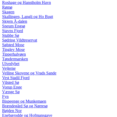
Roshage og Hanstholm Havn
Rømø
Skagen
Skallingen, Langli og Ho Bugt
Skjern Å-dalen
Sneum Engsø
Stavns Fjord
Stubbe Sø
Sødring Vildtreservat
Sølsted Mose
Tinglev Mose
Tipperhalvøen
Tøndermarsken
Ulvedybet
Vejlerne
Velling Skovene og Vrads Sande
Vest Stadil Fjord
Vilsted Sø
Vorup Enge
Vænge Sø
Fyn
Bispeenge og Munkemaen
Brændegård Sø og Nørresø
Bøjden Nor
Enebærodde og Hofmansgave