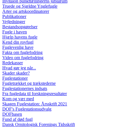
Invitaion punkttællingerns jubilæum
Truede og Sjældne Ynglefugle
Arter og artskoordinatorer
Publikationer
Vejledninger
Bestandsopgørelser
Fugle i haven
Hjælp havens fugle
Kend din rovfugl
Fuglevenlig have
Fakta om fuglefodring
Video om fuglefodring
Redekasser
Hvad gør jeg når...
Skader skader?
Fuglestationer
Fugletrækket og trækstederne
Fuglestationernes indsats
Fra fugledata til forskningsresultater
Kom og vær med
Skagen Fuglestation: Årsskrift 2021
DOF's Fuglestationsudvalg
DOFbasen
Fund af død fugl
Dansk Ornitologisk Forenings Tidsskrift