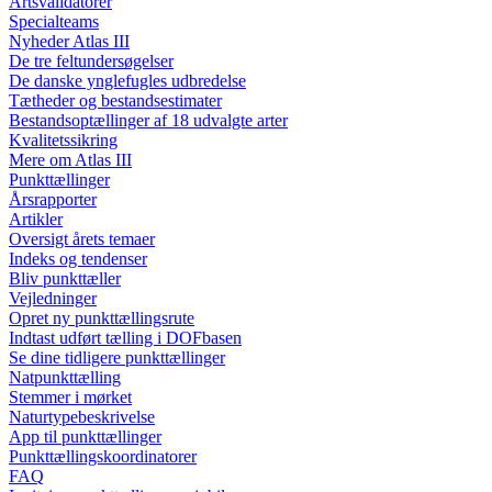
Artsvalidatorer
Specialteams
Nyheder Atlas III
De tre feltundersøgelser
De danske ynglefugles udbredelse
Tætheder og bestandsestimater
Bestandsoptællinger af 18 udvalgte arter
Kvalitetssikring
Mere om Atlas III
Punkttællinger
Årsrapporter
Artikler
Oversigt årets temaer
Indeks og tendenser
Bliv punkttæller
Vejledninger
Opret ny punkttællingsrute
Indtast udført tælling i DOFbasen
Se dine tidligere punkttællinger
Natpunkttælling
Stemmer i mørket
Naturtypebeskrivelse
App til punkttællinger
Punkttællingskoordinatorer
FAQ