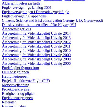
Aldersangivelser på fugle
Fugleovervågnings-katalog 2001
Fugleovervågningen i Danmark - ynglefugle
Fugleovervågning, appendiks
Citizens, Science and Bird conservation (Jeremy J. D. Greenwood)
Dansk version – sammenstillet af Bo Kayser, VU
Årsberetninger VU
Årsberetning fra Videnskabeligt Udvalg 2014
Årsberetning fra Videnskabeligt Udvalg 2013
Årsberetning fra Videnskabeligt Udvalg 2012
Årsberetning fra Videnskabeligt Udvalg 2011
Årsberetning fra Videnskabeligt Udvalg 2010
Årsberetning fra Videnskabeligt Udvalg 2009
Årsberetning fra Videnskabeligt Udvalg 2008
Årsberetning fra Videnskabeligt Udvalg 2006
Fuglefagligt Symposium
DOFbasegruppen
Havfuglegruppen
Projekt Ilanddrevne Fugle (PIF)
Metodevejledning
Projektbeskrivelse
Rettigheder og pligter
Fuglekursusgruppen
Referater
Hædersudvalget