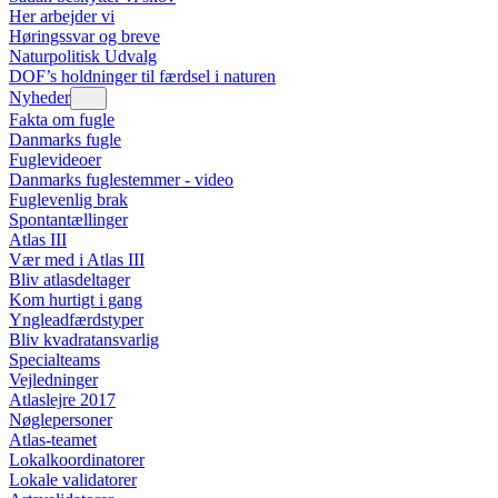
Her arbejder vi
Høringssvar og breve
Naturpolitisk Udvalg
DOF’s holdninger til færdsel i naturen
Nyheder
Fakta om fugle
Danmarks fugle
Fuglevideoer
Danmarks fuglestemmer - video
Fuglevenlig brak
Spontantællinger
Atlas III
Vær med i Atlas III
Bliv atlasdeltager
Kom hurtigt i gang
Yngleadfærdstyper
Bliv kvadratansvarlig
Specialteams
Vejledninger
Atlaslejre 2017
Nøglepersoner
Atlas-teamet
Lokalkoordinatorer
Lokale validatorer