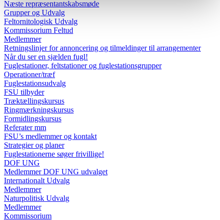
Næste repræsentantskabsmøde
Grupper og Udvalg
Feltornitologisk Udvalg
Kommissorium Feltud
Medlemmer
Retningslinjer for annoncering og tilmeldinger til arrangementer
Når du ser en sjælden fugl!
Fuglestationer, feltstationer og fuglestationsgrupper
Operationer/træf
Fuglestationsudvalg
FSU tilbyder
Træktællingskursus
Ringmærkningskursus
Formidlingskursus
Referater mm
FSU’s medlemmer og kontakt
Strategier og planer
Fuglestationerne søger frivillige!
DOF UNG
Medlemmer DOF UNG udvalget
Internationalt Udvalg
Medlemmer
Naturpolitisk Udvalg
Medlemmer
Kommissorium