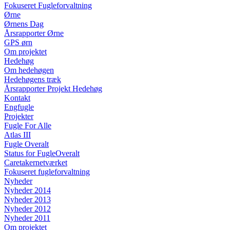
Fokuseret Fugleforvaltning
Ørne
Ørnens Dag
Årsrapporter Ørne
GPS ørn
Om projektet
Hedehøg
Om hedehøgen
Hedehøgens træk
Årsrapporter Projekt Hedehøg
Kontakt
Engfugle
Projekter
Fugle For Alle
Atlas III
Fugle Overalt
Status for FugleOveralt
Caretakernetværket
Fokuseret fugleforvaltning
Nyheder
Nyheder 2014
Nyheder 2013
Nyheder 2012
Nyheder 2011
Om projektet