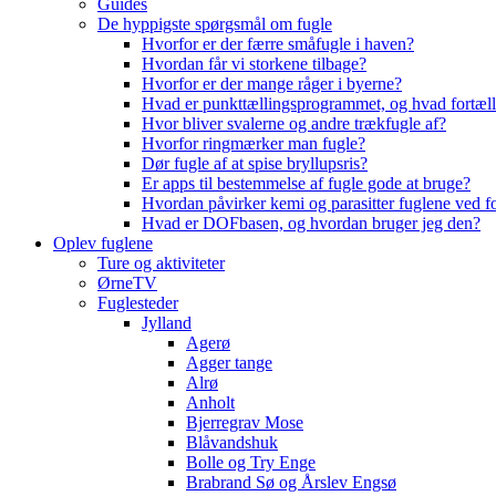
Guides
De hyppigste spørgsmål om fugle
Hvorfor er der færre småfugle i haven?
Hvordan får vi storkene tilbage?
Hvorfor er der mange råger i byerne?
Hvad er punkttællingsprogrammet, og hvad fortæll
Hvor bliver svalerne og andre trækfugle af?
Hvorfor ringmærker man fugle?
Dør fugle af at spise bryllupsris?
Er apps til bestemmelse af fugle gode at bruge?
Hvordan påvirker kemi og parasitter fuglene ved f
Hvad er DOFbasen, og hvordan bruger jeg den?
Oplev fuglene
Ture og aktiviteter
ØrneTV
Fuglesteder
Jylland
Agerø
Agger tange
Alrø
Anholt
Bjerregrav Mose
Blåvandshuk
Bolle og Try Enge
Brabrand Sø og Årslev Engsø