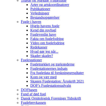
Truede og Sjældne Ynglefugle
Arter og artskoordinatorer
Publikationer
Vejledninger
Bestandsopgørelser
Fugle i haven
Hjælp havens fugle
Kend din rovfugl
Fuglevenlig have
Fakta om fuglefodring
Video om fuglefodring
Redekasser
Hvad gør jeg når...
Skader skader?
Fuglestationer
Fugletrækket og trækstederne
Fuglestationernes indsats
Fra fugledata til forskningsresultater
Kom og vær med
Skagen Fuglestation: Årsskrift 2021
DOF's Fuglestationsudvalg
DOFbasen
Fund af død fugl
Dansk Ornitologisk Forenings Tidsskrift
Fuglebrevkassen