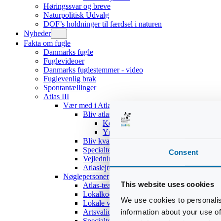
Høringssvar og breve
Naturpolitisk Udvalg
DOF’s holdninger til færdsel i naturen
Nyheder
Fakta om fugle
Danmarks fugle
Fuglevideoer
Danmarks fuglestemmer - video
Fuglevenlig brak
Spontantællinger
Atlas III
Vær med i Atlas III
Bliv atlasdeltager
Kom hurtigt i gang
Yngleadfærdstyper
Bliv kvadratansvarlig
Specialteams
Consent
Vejledninger
Atlaslejre 2017
Nøglepersoner
This website uses cookies
Atlas-teamet
Lokalkoordinatorer
We use cookies to personalis
Lokale validatorer
information about your use of
Artsvalidatorer
Specialteams