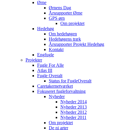
Ørne
Ørnens Dag
Årsrapporter Ørne
GPS ørn
Om projektet
Hedehøg
Om hedehøgen
Hedehøgens træk
Årsrapporter Projekt Hedehøg
Kontakt
Engfugle
Projekter
Fugle For Alle
Atlas III
Fugle Overalt
Status for FugleOveralt
Caretakernetværket
Fokuseret fugleforvaltning
Nyheder
Nyheder 2014
Nyheder 2013
Nyheder 2012
Nyheder 2011
Om projektet
De ni arter