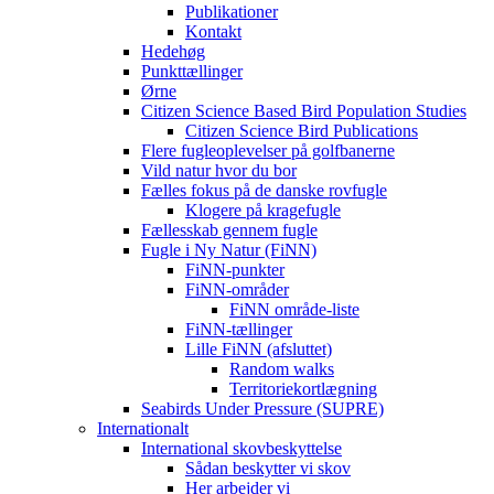
Publikationer
Kontakt
Hedehøg
Punkttællinger
Ørne
Citizen Science Based Bird Population Studies
Citizen Science Bird Publications
Flere fugleoplevelser på golfbanerne
Vild natur hvor du bor
Fælles fokus på de danske rovfugle
Klogere på kragefugle
Fællesskab gennem fugle
Fugle i Ny Natur (FiNN)
FiNN-punkter
FiNN-områder
FiNN område-liste
FiNN-tællinger
Lille FiNN (afsluttet)
Random walks
Territoriekortlægning
Seabirds Under Pressure (SUPRE)
Internationalt
International skovbeskyttelse
Sådan beskytter vi skov
Her arbejder vi