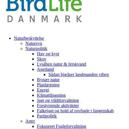
Naturbeskyttelse
Natursyn
Naturpolitik
Hav og kyst
Skov
Lysåben natur & ferskvand
Agerland
Sådan hjælper landmanden viben
Bynær natur
Planlægning
Energi
Klimatilpasning
Jagt og vildtforvaltning
Forstyrrende aktiviteter
Falkejagt og hold af rovfugle i fangenskab
Partipolitik
Arter
Fokuseret Fugleforvaltning