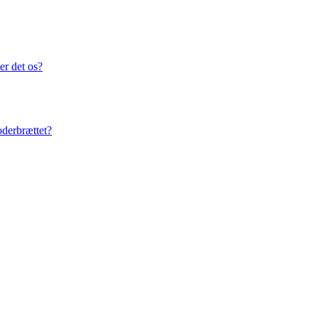
er det os?
oderbrættet?