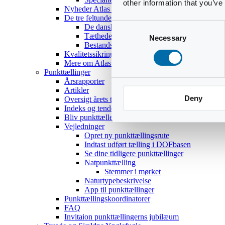
other information that you’ve
Nyheder Atlas III
De tre feltundersøgelser
Consent
De danske ynglefugles udbredelse
Tætheder og bestandsestimater
Necessary
Selection
Bestandsoptællinger af 18 udvalgte arter
Kvalitetssikring
Mere om Atlas III
Punkttællinger
Årsrapporter
Artikler
Deny
Oversigt årets temaer
Indeks og tendenser
Bliv punkttæller
Vejledninger
Opret ny punkttællingsrute
Indtast udført tælling i DOFbasen
Se dine tidligere punkttællinger
Natpunkttælling
Stemmer i mørket
Naturtypebeskrivelse
App til punkttællinger
Punkttællingskoordinatorer
FAQ
Invitaion punkttællingerns jubilæum